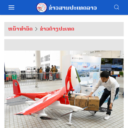
ຫນ້າທຳອິດ
ຂ່າວຕ່າງປະເທດ