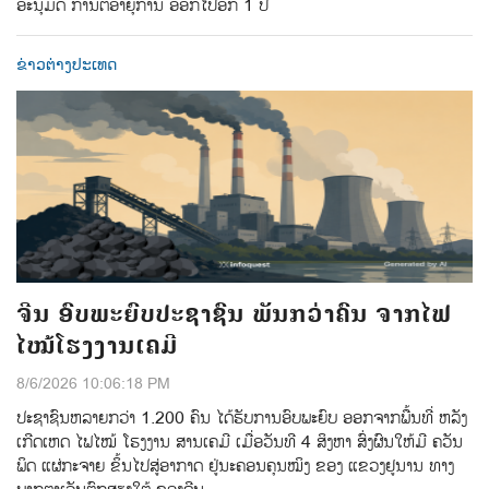
ອະນຸມັດ ການຕໍ່ອາຍຸການ ອອກໄປອີກ 1 ປີ
ຂ່າວຕ່າງປະເທດ
ຈີນ ອົບພະຍົບປະຊາຊົນ ພັນກວ່າຄົນ ຈາກໄຟ
ໄໝ້ໂຮງງານເຄມີ
8/6/2026 10:06:18 PM
ປະຊາຊົນຫລາຍກວ່າ 1.200 ຄົນ ໄດ້ຮັບການອົບພະຍົບ ອອກຈາກພື້ນທີ່ ຫລັງ
ເກີດເຫດ ໄຟໄໝ້ ໂຮງງານ ສານເຄມີ ເມື່ອວັນທີ 4 ສິງຫາ ສົ່ງຜົນໃຫ້ມີ ຄວັນ
ພິດ ແຜ່ກະຈາຍ ຂິ້ນໄປສູ່ອາກາດ ຢູ່ນະຄອນຄຸນໝິງ ຂອງ ແຂວງຢູນານ ທາງ