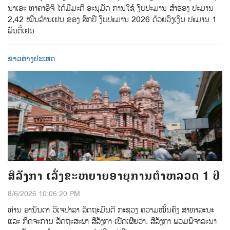
ນາເອະ ທາຄາອິຈິ ໄດ້ມີມະຕິ ອະນຸມັດ ການໃຊ້ ງົບປະມານ ສຳຮອງ ປະມານ
2,42 ໝື່ນລ້ານເຢນ ຂອງ ສົກປີ ງົບປະມານ 2026 ດ້ວຍວົງເງິນ ປະມານ 1
ພັນຕື້ເຢນ
ຂ່າວຕ່າງປະເທດ
ສີລັງກາ ເລັ່ງຂະຫຍາຍອາຍຸການຕຳຫລວດ 1 ປີ
8/6/2026 10:06:20 PM
ທ່ານ ອານັນດາ ວິເຈປາລາ ລັດຖະມົນຕີ ກະຊວງ ຄວາມໝັ້ນຄົງ ສາທາລະນະ
ແລະ ກິດຈະການ ລັດຖະສະພາ ສີລັງກາ ເປີດເຜີຍວ່າ: ສີລັງກາ ພວມພິຈາລະນາ