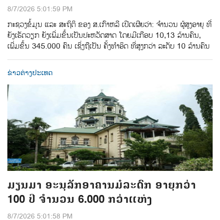
8/7/2026 5:01:59 PM
ກະຊວງຂໍ້ມູນ ແລະ ສະຖິຕິ ຂອງ ສ.ເກົາຫລີ ເປີດເຜີຍວ່າ: ຈໍານວນ ຜູ້ສູງອາຍຸ ທີ່
ຍັງເຮັດວຽກ ຍັງເພີ່ມຂຶ້ນເປັນປະຫວັດສາດ ໂດຍມີເກືອບ 10,13 ລ້ານຄົນ,
ເພີ່ມຂຶ້ນ 345.000 ຄົນ ເຊິ່ງຖືເປັນ ຄັ້ງທຳອິດ ທີ່ສູງກວ່າ ລະດັບ 10 ລ້ານຄົນ
ຂ່າວຕ່າງປະເທດ
ມຽນມາ ອະນຸລັກອາຄານມໍລະດົກ ອາຍຸກວ່າ
100 ປີ ຈຳນວນ 6.000 ກວ່າແຫ່ງ
8/7/2026 5:01:58 PM