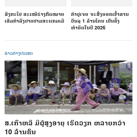
ສິງກະໂປ ສະເໜີຮ່າງກົດໝາຍ
ກຳປູເຈຍ ຈະສົ່ງອອກເຂົ້າສານ
ເສີມກຳລັງປາບປາມສະແກມເມີ
ບັນລຸ 1 ລ້ານໂຕນ ເປັນຄັ້ງ
ທຳອິດໃນປີ 2026
ຂ່າວຕ່າງປະເທດ
ສ.ເກົາຫລີ ມີຜູ້ສູງອາຍຸ ເຮັດວຽກ ຫລາຍກວ່າ
10 ລ້ານຄົນ