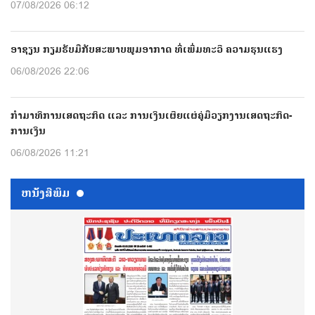
07/08/2026 06:12
ອາຊຽນ ກຽມຮັບມືກັບສະພາບພູມອາກາດ ທີ່ເພີ່ມທະວີ ຄວາມຮຸນແຮງ
06/08/2026 22:06
ກຳມາທິການເສດຖະກິດ ແລະ ການເງິນເຜີຍແຜ່ຄູ່ມືວຽກງານເສດຖະກິດ-
ການເງິນ
06/08/2026 11:21
ຫນ້ັງສືພິມ