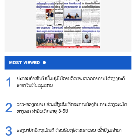
MOST VIEWED
ປະກອບຄຳເຫັນໃສ່ປື້ມຄູ່ມືມີການຕິດຕາມກວດກາການໂຕ້ຖຽງຄະດີ
ອາຍາໃນທີ່ປະຊຸມສານ
ລາວ-ຫວຽດນາມ ຮ່ວມສົ່ງເສີມທັກສະການປ້ອງກັນການລ່ວງລະເມີດ
ທາງເພດ ສຳລັບເດັກອາຍຸ 3-5ປີ
ຮອງນາຍົກລັດຖະມົນຕີ ຕ້ອນຮົບທູອິດສະຣາແອນ ເຂົ້າຢ້ຽມອຳລາ