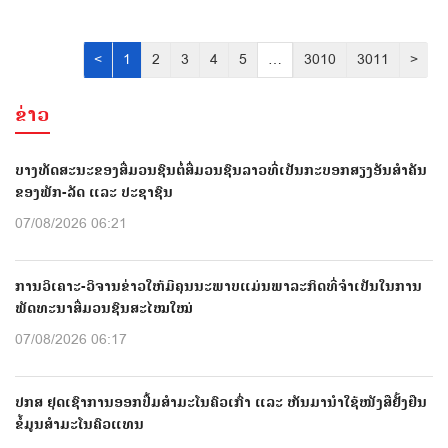
<
1
2
3
4
5
…
3010
3011
>
ຂ່າວ
ບາງທັດສະນະຂອງສື່ມວນຊົນຕໍ່ສື່ມວນຊົນລາວທີ່ເປັນກະບອກສຽງອັນສຳຄັນ
ຂອງພັກ-ລັດ ແລະ ປະຊາຊົນ
07/08/2026 06:21
ການວິເຄາະ-ວິຈານຂ່າວໃຫ້ມີຄຸນນະພາບແມ່ນພາລະກິດທີ່ຈຳເປັນໃນການ
ພັດທະນາສື່ມວນຊົນສະໄໝໃໝ່
07/08/2026 06:17
ປກສ ຢຸດເຊົາການອອກປື້ມສຳມະໂນຄົວເກົ່າ ແລະ ຫັນມານຳໃຊ້ໜັງສືຢັ້ງຢືນ
ຂໍ້ມູນສຳມະໂນຄົວແທນ