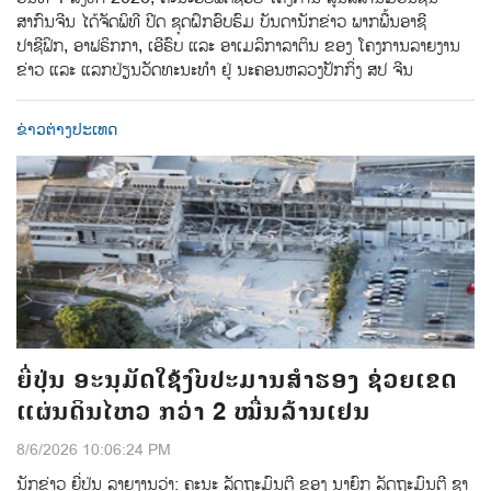
ສາກົນຈີນ ໄດ້ຈັດພິທີ ປີດ ຊຸດຝຶກອົບຮົມ ບັນດານັກຂ່າວ ພາກພື້ນອາຊີ
ປາຊີຟິກ, ອາຟຣິກກາ, ເອີຣົບ ແລະ ອາເມລິກາລາຕິນ ຂອງ ໂຄງການລາຍງານ
ຂ່າວ ແລະ ແລກປ່ຽນວັດທະນະທຳ ຢູ່ ນະຄອນຫລວງປັກກິ່ງ ສປ ຈີນ
ຂ່າວຕ່າງປະເທດ
ຍີ່ປຸ່ນ ອະນຸມັດໃຊ້ງົບປະມານສຳຮອງ ຊ່ວຍເຂດ
ແຜ່ນດິນໄຫວ ກວ່າ 2 ໝື່ນລ້ານເຢນ
8/6/2026 10:06:24 PM
ນັກຂ່າວ ຍີ່ປຸ່ນ ລາຍງານວ່າ: ຄະນະ ລັດຖະມົນຕີ ຂອງ ນາຍົກ ລັດຖະມົນຕີ ຊາ