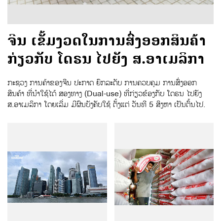
ຈີນ ເຂັ້ມງວດໃນການສົ່ງອອກສິນຄ້າ
ກ່ຽວກັບ ໂດຣນ ໄປຍັງ ສ.ອາເມລິກາ
ກະຊວງ ການຄ້າຂອງຈີນ ປະກາດ ຍົກລະດັບ ການຄວບຄຸມ ການສົ່ງອອກ
ສິນຄ້າ ທີ່ນຳໃຊ້ໄດ້ ສອງທາງ (Dual-use) ທີ່ກ່ຽວຂ້ອງກັບ ໂດຣນ ໄປຍັງ
ສ.ອາເມລິກາ ໂດຍເລີ່ມ ມີຜົນບັງຄັບໃຊ້ ຕັ້ງແຕ່ ວັນທີ 5 ສິງຫາ ເປັນຕົ້ນໄປ.