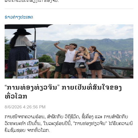
ພາກຕາເວັນຕົກສຽງໃຕ້ ຂອງຈີນ.
ຂ່າວຕ່າງປະເທດ
“ການທ່ອງທ່ຽວຈີນ” ກາຍເປັນທີ່ສົນໃຈຂອງ
ທົ່ວໂລກ
8/6/2026 4:26:56 PM
ການ​​ໜີ​ຈາກ​ຄວາມ​ຮ້ອນ, ​ສຳ​ຜັດ​ກັບ ​ວິ​ຖີ​ຊີ​ວິດ, ​ຊື້​ເຄື່ອງ ແລະ​ ການ​ສຳ​ຜັດ​ກັບ​
ວັດ​ທະ​ນະ​ທຳ ເປັນ​ຕົ້ນ, ໃນ​ລະ​ດູ​ຮ້ອນ​ປີ​ນີ້, “ການ​ທ່ອງ​ທ່ຽວ​ຈີນ” ​ໄດ້​ຮັບ​ຄວາມ​ນິ​
ຍົມ​ຊົມ​ຊອບ ຈາກ​ທົ່ວໂລກ.