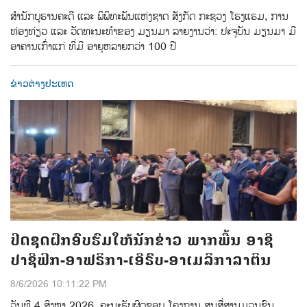
ສຳນັກບູຮານຄະດີ ແລະ ພິພິທະພັນແຫ່ງຊາດ ສັງກັດ ກະຊວງ ໂຮງແຮມ, ການ
ທ່ອງທ່ຽວ ແລະ ວັດທະນະທຳຂອງ ມຽນມາ ລາຍງານວ່າ: ປະຈຸບັນ ມຽນມາ ມີ
ອາຄານເກົ່າແກ່ ທີ່ມີ ອາຍຸຫລາຍກວ່າ 100 ປີ
ຂ່າວຕ່າງປະເທດ
ປີດຊຸດຝຶກອົບຮົມໃຫ້ນັກຂ່າວ ພາກພື້ນ ອາຊີ
ປາຊີຟິກ-ອາຟຣິກາ-ເອີຣົບ-ອາເມລິກາລາຕິນ
8/6/2026 10:11:22 PM
ວັນທີ 4 ສິງຫາ 2026, ຄະນະຮັບຜິດຊອບ ໂຄງການ ສູນສື່ສານມວນຊົນ