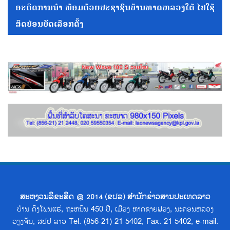
ອະດີດການນໍາ ພ້ອມດ້ວຍປະຊາຊົນບ້ານທາດຫລວງໃຕ້ ໄປໃຊ້
ສິດປ່ອນບັດເລືອກຕັ້ງ
ສະຫງວນລິຂະສິດ @ 2014 (ຂປລ) ສຳນັກຂ່າວສານປະເທດລາວ
ບ້ານ ດົງໂພນແຮ່, ຖະຫນົນ 450 ປີ, ເມືອງ ຫາດຊາຍຟອງ, ນະຄອນຫລວງ
ວຽງຈັນ, ສປປ ລາວ Tel: (856-21) 21 5402, Fax: 21 5402, e-mail: