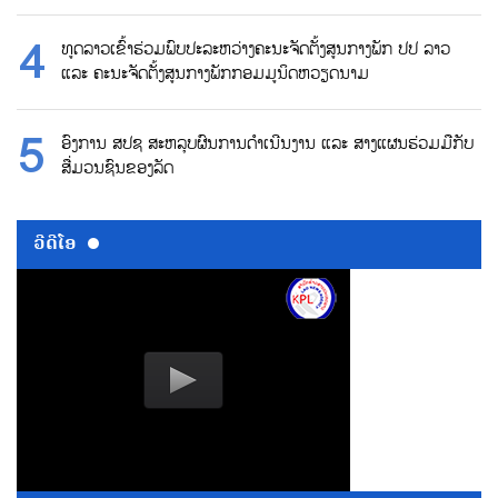
ທູດລາວເຂົ້າຮ່ວມພົບປະລະຫວ່າງຄະນະຈັດຕັ້ງສູນກາງພັກ ປປ ລາວ
ແລະ ຄະນະຈັດຕັ້ງສູນກາງພັກກອມມູນິດຫວຽດນາມ
ອົງການ ສປຊ ສະຫລຸບຜົນການດຳເນີນງານ ແລະ ສາງແຜນຮ່ວມມືກັບ
ສື່ມວນຊົນຂອງລັດ
ວີດີໂອ