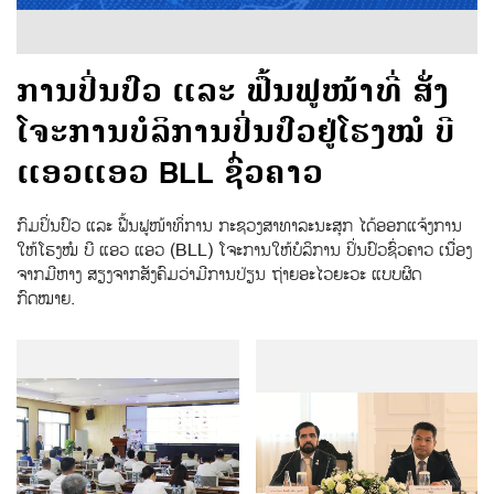
ການປິ່ນປົວ ແລະ ຟື້ນຟູໜ້າທີ່ ສັ່ງ
ໂຈະການບໍລິການປິ່ນປົວຢູ່ໂຮງໝໍ ບີ
ແອວແອວ BLL ຊົ່ວຄາວ
ກົມປິ່ນປົວ ແລະ ຟື້ນຟູໜ້າທິ່ການ ກະຊວງສາທາລະນະສຸກ ໄດ້ອອກແຈ້ງການ
ໃຫ້ໂຮງໝໍ ບີ ແອວ ແອວ (BLL) ໂຈະການໃຫ້ບໍລິການ ປິ່ນປົວຊົ່ວຄາວ ເນື່ອງ
ຈາກມີຫາງ ສຽງຈາກສັງຄົມວ່າມີການປ່ຽນ ຖ່າຍອະໄວຍະວະ ແບບຜິດ
ກົດໝາຍ.