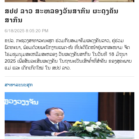
ສປປ ລາວ ສະຫລອງວັນສາກົນ ຜະດຸງຄັນ
ສາກົນ
6/18/2025 8:05:20 PM
ຂປລ. ກະຊວງສາທາລະນະສຸກ ຮ່ວມກັບສະມາຄົມຜະດຸງຄັນລາວ, ຄູ່ຮ່ວມ
ພັດທະນາ, ພ້ອມດ້ວຍພະນັກງານແພດ-ໜໍ ທີ່ປະຕິບັດໜ້າຢູ່ພາກສະໜາມ ຈັດ
ໂຮມຊຸມນຸມສະເຫລີມສະຫລອງ ວັນຜະດຸງຄັນສາກົນ ​ໃນວັນທີ 18 ມິຖຸນາ
2025 ເພື່ອສັນລະເສີນຜະດຸງຄັນ ໃນຖານະເປັນເສົາຄໍ້າທີ່ສຳຄັນ ຂອງສຸຂະພາບ
ແມ່ ແລະ ເດັກເກີດໃໝ່ ໃນ ສປປ ລາວ.
ສາທາລະນະສຸກ