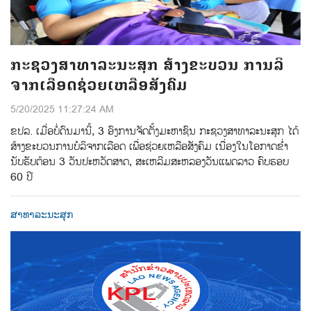
ກະຊວງສາທາລະນະສຸກ ສ້າງຂະບວນ ການລິ
ຈາກເລືອດຊ່ວຍເຫລືອສັງຄົມ
5/20/2025 11:27:24 AM
ຂປລ. ເມື່ອບໍ່ດົນມານີ້, 3 ອົງການຈັດຕັ້ງມະຫາຊົນ ກະຊວງສາທາລະນະສຸກ ໄດ້
ສ້າງຂະບວນການບໍລິຈາກເລືອດ ເພື່ອຊ່ວຍເຫລືອສັງຄົມ ເນື່ອງໃນໂອກາດຂໍ່າ
ນັບຮັບຕ້ອນ 3 ວັນປະຫວັດສາດ, ສະເຫລີມສະຫລອງວັນແພດລາວ ຄົບຮອບ
60 ປີ
ສາທາລະນະສຸກ