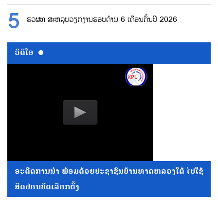
ຮວຜທ ສະຫລຸບວຽກງານຮອບດ້ານ 6 ເດືອນຕົ້ນປີ 2026
ວີດີໂອ
ອະດີດການນໍາ ພ້ອມດ້ວຍປະຊາຊົນບ້ານທາດຫລວງໃຕ້ ໄປໃຊ້
ສິດປ່ອນບັດເລືອກຕັ້ງ