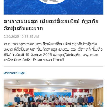
ສາທາລະນະສຸກ ເຜີຍແຜ່ສື່ແບບໃໝ່ ກ່ຽວກັບ
ວັກຊີນກັນພະຍາດ
5/20/2025 10:38:35 AM
ຂປລ. ກະຊວງສາທາລະນະສຸກ ຈັັດເຜີຍແຜ່ສື່ແບບໃໝ່ ກ່ຽວກັບວັກຊີນກັນ
ພະຍາດ ທີ່ດັດປັບມາຈາກ “ປຶ້ມຕິດຕາມສຸຂະພາບແມ່ ແລະ ເດັກ” ຫລື “ປຶ້ມຫົວ
ສີບົວ” ໃນວັນທີ 19 ພຶດສະພາ 2025 ເພື່ອຊຸກຍູ້ໃຫ້ປະຊາຊົນ ພາລູກຫລານ
ມາຮັບບໍລິການວັກຊີນ ກັນພະຍາດຮອບປົກກະຕິ
ສາທາລະນະສຸກ