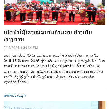
ເປີດນໍາໃຊ້ໂຮງໝໍສາກົນຄໍາມ່ວນ ຢ່າງເປັນ
ທາງການ
5/15/2025 4:34:34 PM
ຂປລ. ພິທີເປີດນໍາໃຊ້ໂຮງໝໍສາກົນຄໍາມ່ວນ ຈັດ​ຂຶ້ນຢ່າງເປັນທາງການ ໃນ
ວັນທີ 15 ພຶດສະພາ 2025 ຢູ່ບ້ານສີວິໄລ ເມືອງທ່າແຂກ ແຂວງຄໍາມ່ວນ ໂດຍ
ການເປັນປະທານຮ່ວມຂອງ ທ່ານ ວັນໄຊ ພອງສະຫວັນ ເຈົ້າແຂວງຄໍາມ່ວນ
ແລະ ທ່ານ ບຸນແຝງ ພູມມະໄລສິດ ລັດຖະມົນຕີກະຊວງສາທາລະນະສຸກ, ທ່ານ
ຖາງຈິ່ນ ປິງ ຜູ້ລົງທຶນກໍ່ສ້າງໂຮງໝໍສາກົນຄໍາມ່ວນ, ພ້ອມດ້ວຍພາກສ່ວນ
ກ່ຽວຂ້ອງເຂົ້າຮ່ວມ.
ສາທາລະນະສຸກ