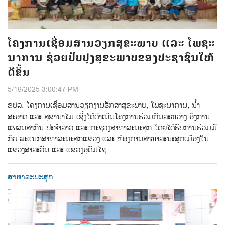
ໂຄງການເຊື່ອມສານວຽກສຸຂະພາບ ແລະ ໂພຊະ
ນາການ ຊ່ວຍປັບປຸງສຸຂະພາບຂອງປະຊາຊົນໃຫ້
ດີຂຶ້ນ
5/19/2025 3:00:47 PM
ຂປລ. ໂຄງການເຊື່ອມສານວຽກງານຮັກສາສຸຂະພາບ, ໂພຊະນາການ, ນໍ້າ
ສະອາດ ແລະ ສຸຂານາໄມ ເຊິ່ງໄດ້ດຳເນີນໂຄງການຮ່ວມກັນລະຫວ່າງ ອົງການ
ແພລນສາກົນ ປະຈຳລາວ ແລະ ກະຊວງສາທາລະນະສຸກ ໂດຍໄດ້ຮັບການຮ່ວມມື
ກັບ ພະແນກສາທາລະນະສຸກແຂວງ ແລະ ຫ້ອງການສາທາລະນະສຸກເມືອງໃນ
ແຂວງສາລະວັນ ແລະ ແຂວງອຸດົມໄຊ
ສາທາລະນະສຸກ