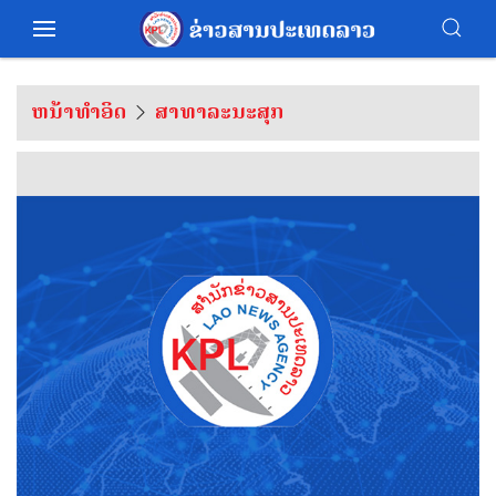
ຫນ້າທຳອິດ
ສາທາລະນະສຸກ