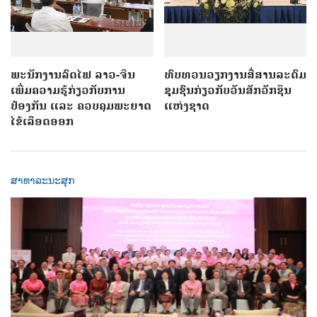
ພະນັກງານລົດໄຟ ລາວ-ຈີນ
ທົບທວນວຽກງານສື່ສານລະດົມ
ເພີ່ມຄວາມຮູ້ກ່ຽວກັບການ
ຊຸມຊົນກ່ຽວກັບວັນສັກວັກຊິນ
ປ້ອງກັນ ແລະ ຄວບຄຸມພະຍາດ
ແຫ່ງຊາດ
ໄຂ້ເລືອດອອກ
ສາທາລະນະສຸກ