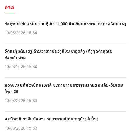
ຂ່າວ
ປະຊາຊົນເຢຍລະມັນ ເສຍຊີວິດ 11.900 ຄົນ ຍ້ອນສະພາບ ອາກາດຮ້ອນແຮງ
10/08/2026 15:34
ອັດຕາກຸ້ມຕົນເອງ ດ້ານອາຫານຂອງຍີ່ປຸ່ນ ຫລຸດລົງ ເຖິງຈຸດຕ່ຳສຸດໃນ
ປະຫວັດສາດ
10/08/2026 15:34
ກອງປະຊຸມກົນໄກປຶກສາຫາລື ປະສານງານວຽກງານຊາຍແດນຈີນ-ອິນເດຍ
ຄັ້ງທີ 36
10/08/2026 15:33
ສ.ເກົາຫລີ ປະສົບກັບສະພາບອາກາດຮ້ອນແຮງຢ່າງຕໍ່ເນື່ອງ
10/08/2026 15:33