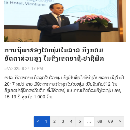
ການຖືພາຂອງໄວໜຸ່ມໃນລາວ ຍັງກວມ
ອັດຕາສ່ວນສູງ ໃນຂົງເຂດອາຊີ-ປາຊີຟິກ
5/7/2025 8:24:17 PM
ຂປລ. ອັດຕາການເກີດລູກໃນໄວໜຸ່ມ ຍັງເປັນສິ່ງທີ່ໜ້າກັງວົນຫລາຍ ເຊິ່ງໃນປີ
2017 ສປປ ລາວ ມີອັດຕາການເກີດລູກໃນໄວໜຸ່ມ ເປັນອັນດັບທີ 2 ໃນ
ຂົງເຂດປາຊີຟິກຕາເວັນຕົກ ທີ່ມີອັດຕາຢູ່ 83 ການເກີດຕໍ່ແມ່ຍິງໄວໜຸ່ມ ອາຍຸ
15-19 ປີ ສູງເຖິງ 1.000 ຄົນ.
<
1
2
3
4
5
…
68
69
>