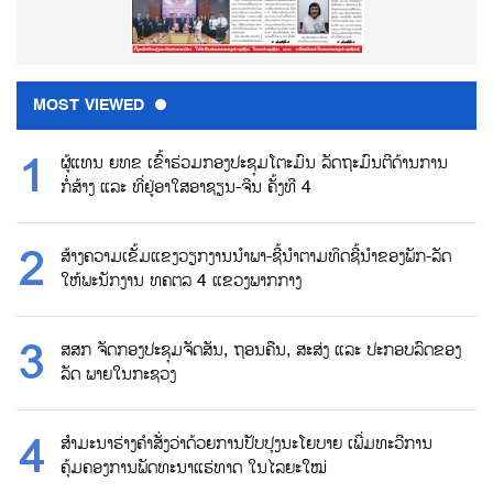
MOST VIEWED
ຜູ້ແທນ ຍທຂ ເຂົ້າຮ່ວມກອງປະຊຸມໂຕະມົນ ລັດຖະມົນຕີດ້ານການ
ກໍ່ສ້າງ ແລະ ທີ່ຢູ່ອາໃສອາຊຽນ-ຈີນ ຄັ້ງທີ 4
ສ້າງຄວາມເຂັ້ມແຂງວຽກງານນຳພາ-ຊີ້ນຳຕາມທິດຊີ້ນຳຂອງພັກ-ລັດ
ໃຫ້ພະນັກງານ ທຄຕລ 4 ແຂວງພາກກາງ
ສສກ ຈັດກອງປະຊຸມຈັດສັນ, ຖອນຄືນ, ສະສ່ງ ແລະ ປະກອບລົດຂອງ
ລັດ ພາຍໃນກະຊວງ
ສຳມະນາຮ່າງຄຳສັ່ງວ່າດ້ວຍການປັບປຸງນະໂຍບາຍ ເພີ່ມທະວີການ
ຄຸ້ມຄອງການພັດທະນາແຮ່ທາດ ໃນໄລຍະໃໝ່