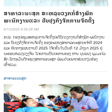
ສາທາລະນະສຸກ ສະຫລຸບວຽກກໍ່ສ້າງພັກ
ພະນັກງານແລະ ປັບປຸງກົງຈັກການຈັດຕັ້ງ
6/13/2025 8:59:28 AM
ຂປລ. ກອງປະຊຸມສະຫລຸບການຈັດຕັ້ງປະຕິບັດວຽກງານກໍ່ສ້າງພັກ-ພະນັກງານ
ແລະ ປັບປຸງກົງຈັກການຈັດຕັ້ງ ຂອງຂະແໜງສາທາລະນະສຸກປະຈຳປີ 2024
ແລະ ທິດທາງແຜນການປີ 2025 ໄຈັດຂຶ້ນໃນວັນທີ 12 ມິຖຸນາ 2025 ຢູ່
ນະຄອນຫລວງວຽງຈັນ ໂດຍການເປັນປະທານຂອງ ທ່ານ ບຸນແຝງ ພູມມະໄລ
ສິດ ລັດຖະມົນຕີກະຊວງສາທາລະນະສຸກ ພ້ອມດ້ວຍພາກສ່ວນກ່ຽວຂ້ອງ
ເຂົ້າຮ່ວມ.
ສາທາລະນະສຸກ