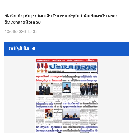
ທີມຈີນ ສ້າງຜົນງານໂດດເດັ່ນ ໃນການແຂ່ງຂັນ ໂອລິມປິກສາກົນ ສາຂາ
ວິທະຍາສາດນິວເຄລຍ
10/08/2026 15:33
ຫນ້ັງສືພິມ