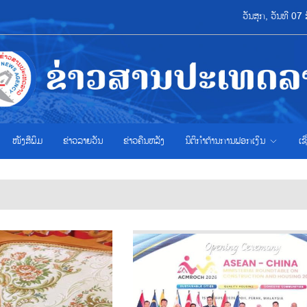
ວັນສຸກ, ວັນທີ 0
ໜັງສືພິມ
ຂ່າວ​ລາຍ​ວັນ
ຂ່າວຄືນຫລັງ
ນິຕິກຳຕ້ານການຟອກເງິນ
ເຊ