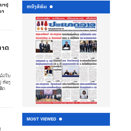
າຢູ່
ຫນ້ັງສືພິມ
ລາ
ລາດ
ແລ້ວໃນ
 ່ຫ້ອງ
ສັດ
MOST VIEWED
າ