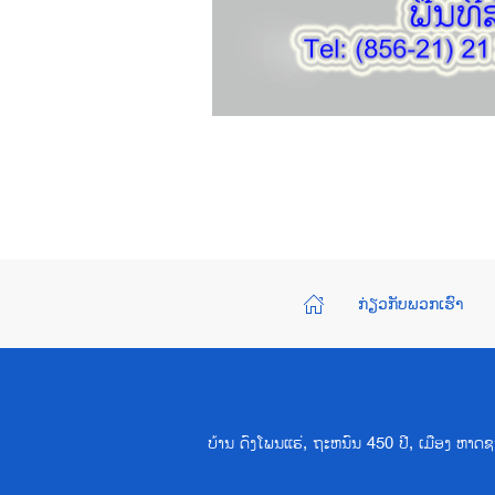
ກ່ຽວກັບພວກເຮົາ
ບ້ານ ດົງໂພນແຮ່, ຖະຫນົນ 450 ປີ, ເມືອງ ຫ