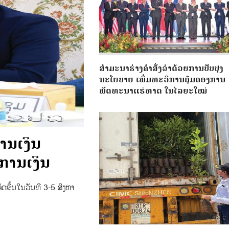
ສຳມະນາຮ່າງຄຳສັ່ງວ່າດ້ວຍການປັບປຸງ
ນະໂຍບາຍ ເພີ່ມທະວີການຄຸ້ມຄອງການ
ພັດທະນາແຮ່ທາດ ໃນໄລຍະໃໝ່
ານເງິນ
-ການເງິນ
ັດຂຶ້ນໃນວັນທີ 3-5 ສິງຫາ