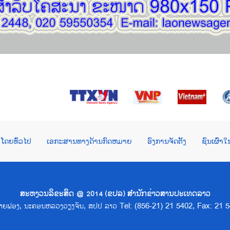
ໂດຍທົ່ວໄປ
ເອກະສານທາງດ້ານກົດຫມາຍ
ອົງການຈັດຕັ້ງ
ຊົນເຜົ່າ
ສະຫງວນລິຂະສິດ @ 2014 (ຂປລ) ສຳນັກຂ່າວສານປະເທດລາວ
າດຊາຍຟອງ, ນະຄອນຫລວງວຽງຈັນ, ສປປ ລາວ Tel: (856-21) 21 5402, Fax: 21