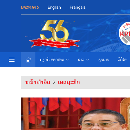
ພາສາລາວ
English
Français
ກ່ຽວກັບຂ່າວສານ
ຂ່າວ
ຮູບພາບ
ວີດີໂອ
ຫນ້າທຳອິດ
ເສດຖະກິດ