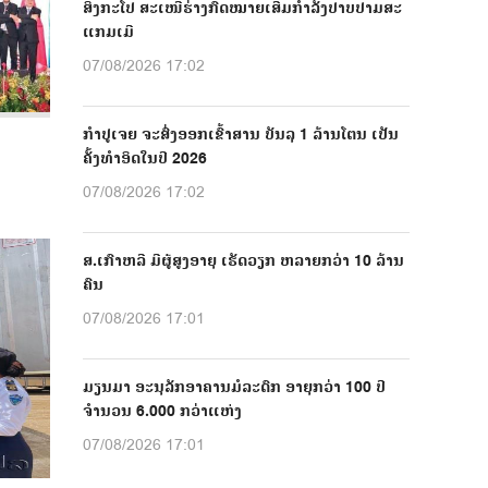
ສິງກະໂປ ສະເໜີຮ່າງກົດໝາຍເສີມກຳລັງປາບປາມສະ
ແກມເມີ
07/08/2026 17:02
ກຳປູເຈຍ ຈະສົ່ງອອກເຂົ້າສານ ບັນລຸ 1 ລ້ານໂຕນ ເປັນ
ຄັ້ງທຳອິດໃນປີ 2026
07/08/2026 17:02
ສ.ເກົາຫລີ ມີຜູ້ສູງອາຍຸ ເຮັດວຽກ ຫລາຍກວ່າ 10 ລ້ານ
ຄົນ
07/08/2026 17:01
ມຽນມາ ອະນຸລັກອາຄານມໍລະດົກ ອາຍຸກວ່າ 100 ປີ
ຈຳນວນ 6.000 ກວ່າແຫ່ງ
07/08/2026 17:01