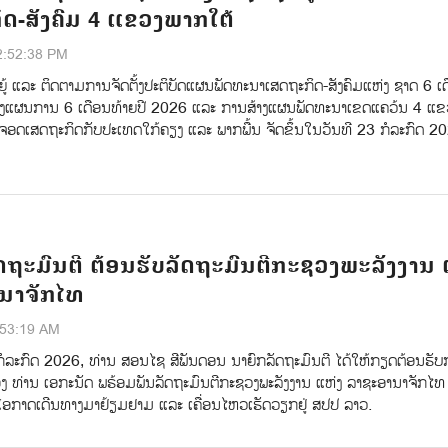
ດ-ສັງຄົມ 4 ແຂວງພາກໃຕ້
2:52:38 PM
ູ້ ແລະ ຕິດຕາມການຈັດຕັ້ງປະຕິບັດແຜນພັດທະນາເສດຖະກິດ-ສັງຄົມແຫ່ງ ຊາດ 6 ເດ
າງແຜນການ 6 ເດືອນທ້າຍປີ 2026 ແລະ ການສ້າງແຜນພັດທະນາເຂດແຄວ້ນ 4 ແ
່ອມຈອດເສດຖະກິດກັບປະເທດໃກ້ຄຽງ ແລະ ພາກພື້ນ ຈັດຂຶ້ນໃນວັນທີ 23 ກໍລະກົດ 202
ດຖະມົນຕີ ຕ້ອນຮັບລັດຖະມົນຕີກະຊວງພະລັງງານ 
ນາຈັກໄທ
:53:19 AM
ໍລະກົດ 2026, ທ່ານ ສອນໄຊ ສີພັນດອນ ນາຍົກລັດຖະມົນຕີ ໄດ້ໃຫ້ກຽດຕ້ອນຮັບກ
ອງ ທ່ານ ເອກະນັດ ພຣ້ອມພັນລັດຖະມົນຕີກະຊວງພະລັງງານ ແຫ່ງ ລາຊະອານາຈັກໄທ
ອກາດເດີນທາງມາຢ້ຽມຢາມ ແລະ ເຄື່ອນໄຫວເຮັດວຽກຢູ່ ສປປ ລາວ.