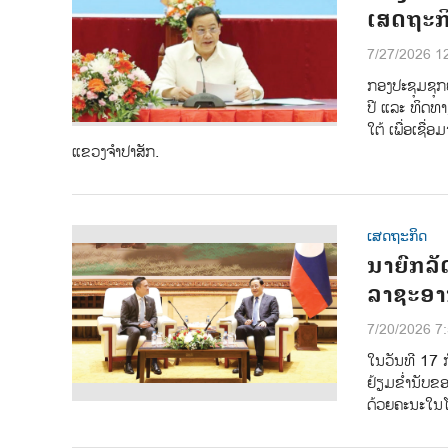
ເສດຖະກິ
7/27/2026 1
ກອງປະຊຸມຊຸກຍ
ປີ ແລະ ທິດທ
ໃຕ້ ເພື່ອເຊື
ແຂວງຈຳປາສັກ.
ເສດຖະກິດ
ນາຍົກລັ
ລາຊະອາ
7/20/2026 7
ໃນວັນທີ 17 ກ
ຢ້ຽມຂໍ່ານັບຂ
ດ້ວຍຄະນະໃນໂ