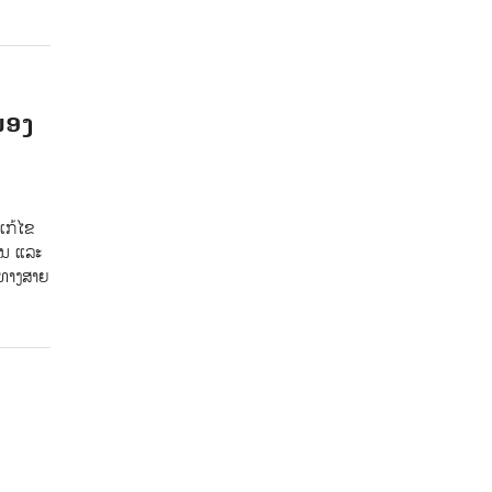
ໜອງ
ແກ້ໄຂ
ານ ແລະ
ນທາງສາຍ