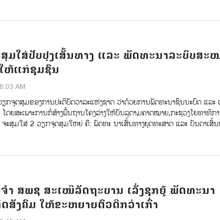
ສຸມໃສ່ປັບປຸງເສັ້ນທາງ ແລະ ພັດທະນາລະບົບສະ
ໃຫ້ແກ່ຊຸມຊົນ
48:03 AM
ັນວຽກຈຸດສຸມຂອງການປະຕິບັດວາລະແຫ່ງຊາດ ວ່າດ້ວຍການພັດທະນາຊົນນະບົດ ແລະ 
ໂດຍສະເພາະການກໍ່ສ້າງພື້ນຖານໂຄງລ່າງໃຫ້ບັນລຸຕາມຄາດໝາຍ,ກະຊວງໂຍທາທິກ
) ຈະສຸມໃສ່ 2 ວຽກຈຸດສຸມໃຫຍ່ ຄື: ພັດທະ ນາເສັ້ນທາງຍຸດທະສາດ ແລະ ບັນດາເສັ້
ຳ ສພຊ ສະເໜີລັດຖະບານ ເລັ່ງຊຸກຍູ້ ພັດທະນາ
ດສັງຄົມ ໃຫ້ຂະຫຍາຍຕົວດີກວ່າເກົ່າ