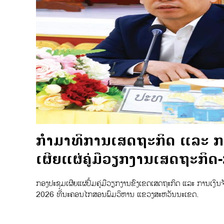
ກຳມາທິການເສດຖະກິດ ແລະ ກ
ເຜີຍແຜ່ຄູ່ມືວຽກງານເສດຖະກິດ
ກອງປະຊຸມເຜີຍແຜ່ປຶ້ມຄູ່ມືວຽກງານຂົງເຂດເສດຖະກິດ ແລະ ການເງິນຈ
2026 ທີ່ນະຄອນໄກສອນພົມວິຫານ ແຂວງສະຫວັນນະເຂດ.