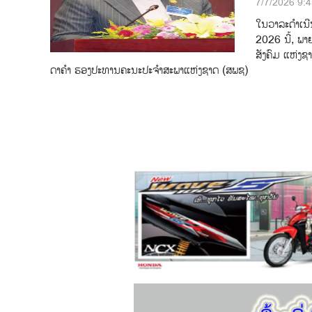
7/7/2026 9:
ໃນວາລະດຳເນີ
2026 ນ້ີ, ພາ
ສັງຄົມ ແຫ່ງຊ
ດາຄໍາ ຮອງປະທານຄະນະປະຈໍາສະພາແຫ່ງຊາດ (ສພຊ)