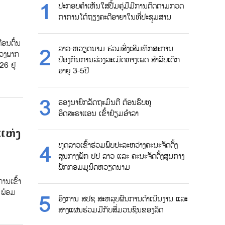
ປະກອບຄຳເຫັນໃສ່ປື້ມຄູ່ມືມີການຕິດຕາມກວດ
ກາການໂຕ້ຖຽງຄະດີອາຍາໃນທີ່ປະຊຸມສານ
ືອນຕົ້ນ
ລາວ-ຫວຽດນາມ ຮ່ວມສົ່ງເສີມທັກສະການ
ຂວງພາກ
ປ້ອງກັນການລ່ວງລະເມີດທາງເພດ ສຳລັບເດັກ
6 ຢູ່
ອາຍຸ 3-5ປີ
ຮອງນາຍົກລັດຖະມົນຕີ ຕ້ອນຮົບທູ
ອິດສະຣາແອນ ເຂົ້າຢ້ຽມອຳລາ
ແຫ່ງ
ທູດລາວເຂົ້າຮ່ວມພົບປະລະຫວ່າງຄະນະຈັດຕັ້ງ
ສູນກາງພັກ ປປ ລາວ ແລະ ຄະນະຈັດຕັ້ງສູນກາງ
ພັກກອມມູນິດຫວຽດນາມ
ານເຂົ້າ
 ພ້ອມ
ອົງການ ສປຊ ສະຫລຸບຜົນການດຳເນີນງານ ແລະ
ສາງແຜນຮ່ວມມືກັບສື່ມວນຊົນຂອງລັດ