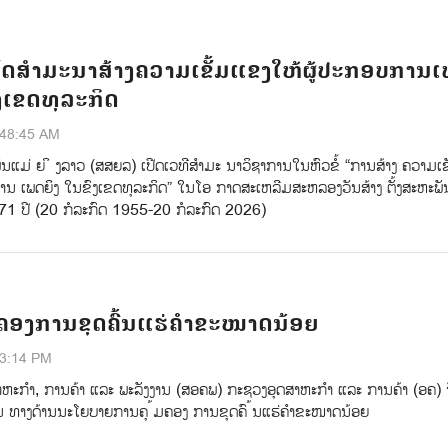
ັດສຳມະນາສ້າງຄວາມເຂັ້ມແຂງໃຫ້ຜູ້ປະກອບການ
ົງເຂດທຸລະກິດ
:48:45 AM
ນແມ່ ຍ ິ ງລາວ (ສສຍລ) ເປີດເວທີສໍາມະ ນາວິຊາການໃນຫົວຂໍ້ “ການສ້າງ ຄວາມເຂ
ານ ເພດຍິງ ໃນຂົງເຂດທຸລະກິດ” ໃນໂອ ກາດສະເຫລີມສະຫລອງວັນສ້າງ ຕັ້ງສະຫະພັນ
71 ປີ (20 ກໍລະກົດ 1955-20 ກໍລະກົດ 2026)
ມຄອງການຂຸດຄົ້ນແຮ່ຄຳຂະໜາດນ້ອຍ
43:14 PM
າຫະກຳ, ການຄ້າ ແລະ ພະລັງງານ (ສອຄພ) ກະຊວງອຸດສາຫະກໍາ ແລະ ການຄ້າ (ອຄ) 
ນ ທາງດ້ານນະໂຍບາຍການຄຸ ້ມຄອງ ການຂຸດຄົ ້ນແຮ່ຄຳຂະໜາດນ້ອຍ