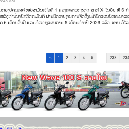
45:45 AM
ນກອງປະຊຸມສະໄໝວິສາມັນເທື່ອທີ 1 ຂອງສະພາແຫ່ງຊາດ ຊຸດທີ X ໃນວັນ ທີ 6 ກໍ
ຍຫລັງທ່ານນາຍົກລັດຖະມົນຕີ ຜ່ານບົດລາຍງານການຈັດຕັ້ງປະຕິບັດແຜນພັດທະນາເສ
າດ 6 ເດືອນຕົ້ນປີ ແລະ ທິດທາງແຜນການ 6 ເດືອນທ້າຍປີ 2026 ແລ້ວ, ທ່ານ ວິໄລວ
<
1
2
3
4
5
…
233
23