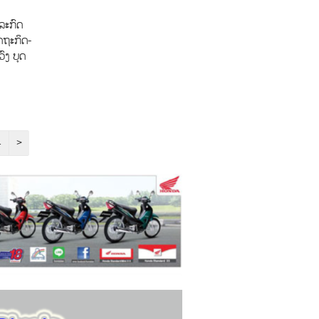
ລະກົດ
ດຖະກິດ-
ົງ ບຸດ
4
>