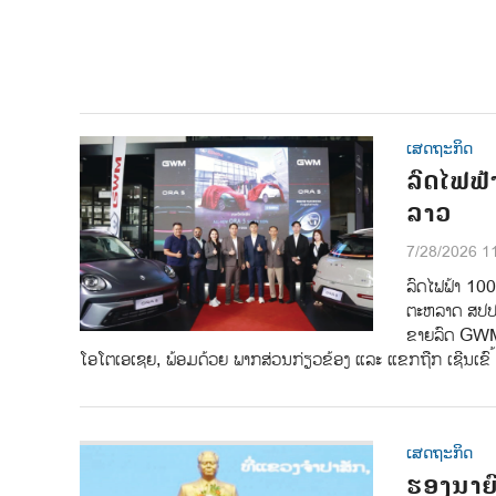
ເສດຖະກິດ
ລົດໄຟຟ້
ລາວ
7/28/2026 1
ລົດໄຟຟ້າ 10
ຕະຫລາດ ສປປ ລາ
ຂາຍລົດ GWM 
ໂອໂຕເອເຊຍ, ພ້ອມດ້ວຍ ພາກສ່ວນກ່ຽວຂ້ອງ ແລະ ແຂກຖືກ ເຊີນເຂົ ້
ເສດຖະກິດ
ຮອງນາຍົ