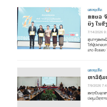
ເສດຖະກິດ
ສສຍລ ຈ
ຍິງ ໃນຂ
7/14/2026 9
ສູນກາງສະຫະພັ
ໃຫ້ຜູ້ປະກອບກ
ລາວ ຄົບຮອບ 
ເສດຖະກິດ
ຫາລືຄຸ້
7/9/2026 7:
ສະຖາບັນອຸດສ
ປະຊຸມວິຊາກາ