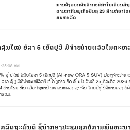
ການສົ່ງອອກສິນຄ້າກະສິກຳໃນເດືອນມິຖຸນ
ດ່ານສາກົນພູເກືອບັນລຸ 23 ລ້ານກ່ວາໂດ
ສະຫະລັດ
າລຸ້ນໃໝ່ ອໍລາ 5 ເອັດຢູວີ ມີຈຳໜ່າຍແລ້ວໃນຕະຫ
1:25:08 AM
0% ລຸ ້ນໃໝ່ ອໍນິວໂອລາ 5 ເອັດຢູວີ (All-new ORA 5 SUV) ມີວາງຈຳໜ່າຍ 
ວ ຊຶ ່ງ ພິທີນຳສະເໜີລົດຍີ ່ຫໍ ້ດັ ່ງກ່າວ ຈັດ ຂຶ ້ນໃນວັນທີ 25 ກໍລະກົດ 2026 ຢູ
ບ້ານໂພນ ທັນ ເມືອງໄຊທານີ ນະຄອນຫລວງ ວຽງຈັນ ໂດຍມີຜູ ້ບໍລິຫານຂອງ ບໍລິ
າຮ່ວມ.
ກລັດຖະມົນຕີ ຊີ້ນຳກອງປະຊຸມຊຸກຍູ້ການພັດທະນ