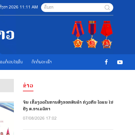
7 ສີງຫາ 2026 11:11 AM
ື່ອມຕໍ່ເວບໄຊອ່ືນ
ຕິດຕໍ່ພວກເຮົາ
ຂ່າວ
ຈີນ ເຂັ້ມງວດໃນການສົ່ງອອກສິນຄ້າ ກ່ຽວກັບ ໂດຣນ ໄປ
ຍັງ ສ.ອາເມລິກາ
07/08/2026 17:02