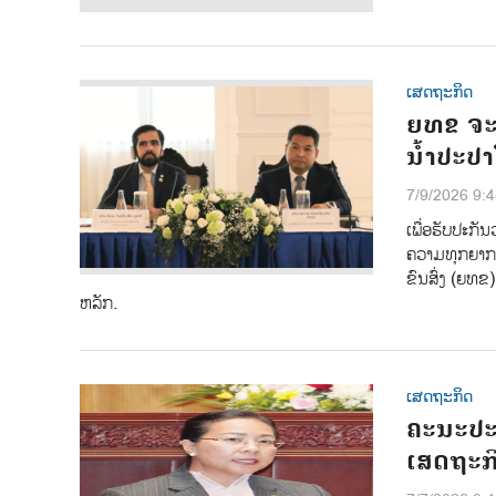
ເສດຖະກິດ
ຍທຂ ຈະ
ນໍ້າປະປາ
7/9/2026 9:
ເພື່ອຮັບປະກ
ຄວາມທຸກຍາກ 
ຂົນສົ່ງ (ຍທຂ
ຫລັກ.
ເສດຖະກິດ
ຄະນະປະຈ
ເສດຖະກິ