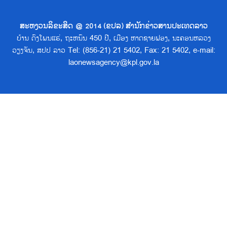
ສະຫງວນລິຂະສິດ @ 2014 (ຂປລ) ສຳນັກຂ່າວສານປະເທດລາວ
ບ້ານ ດົງໂພນແຮ່, ຖະຫນົນ 450 ປີ, ເມືອງ ຫາດຊາຍຟອງ, ນະຄອນຫລວງ
ວຽງຈັນ, ສປປ ລາວ Tel: (856-21) 21 5402, Fax: 21 5402, e-mail:
laonewsagency@kpl.gov.la