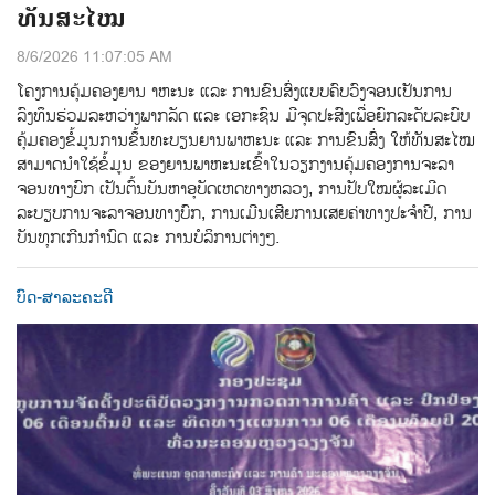
ທັນສະໄໝ
8/6/2026 11:07:05 AM
ໂຄງການຄຸ້ມຄອງຍານ າຫະນະ ແລະ ການຂົນສົ່ງແບບຄົບວົງຈອນເປັນການ
ລົງທຶນຮ່ວມລະຫວ່າງພາກລັດ ແລະ ເອກະຊົນ ມີຈຸດປະສົງເພື່ອຍົກລະດັບລະບົບ
ຄຸ້ມຄອງຂ້ໍມູນການຂ້ຶນທະບຽນຍານພາຫະນະ ແລະ ການຂົນສ່ົງ ໃຫ້ທັນສະໄໝ
ສາມາດນຳໃຊ້ຂໍ້ມູນ ຂອງຍານພາຫະນະເຂົ້າໃນວຽກງານຄຸ້ມຄອງການຈະລາ
ຈອນທາງບົກ ເປັນຕົ້ນບັນຫາອຸບັດເຫດທາງຫລວງ, ການປັບໃໝຜູ້ລະເມີດ
ລະບຽບການຈະລາຈອນທາງບົກ, ການເມີນເສີຍການເສຍຄ່າທາງປະຈຳປີ, ການ
ບັນທຸກເກີນກຳນົດ ແລະ ການບໍລິການຕ່າງໆ.
ບົດ-ສາລະຄະດີ