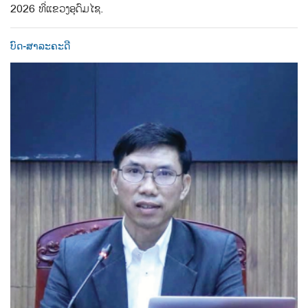
2026 ທີ່ແຂວງອຸດົມໄຊ.
ບົດ-ສາລະຄະດີ