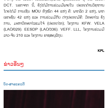
DCT. ນອກຈາກ ນີ້, ຍັງໄດ້ມີການຮ່ວມມືພາຍໃນ ປະເທດດ້ານວິຊາການ
ໂດຍໄດ້ມີ ການເຊັນ MOU ທັງໝົດ 44 ແຫ່ງ ຄື: ພາກລັດ 2 ແຫ່ງ, ພາກ
ເອກະຊົນ 42 ແຫ່ງ ແລະ ການຮ່ວມມືກັບ ຕ່າງປະເທດມີຄື: ວິທະຍາໄລ ຍັງ
ການ, ມະຫາວິທະຍາໄລແມ່ໂຈ້ (ປະເທດໄທ); ໂຄງການ KFW. VELA
(LAO/029). EESDP (LAO/336). VEFF. LLL, ໂຄງການຮ່ວມມື
ລາວ-ຈີນ 210 ແລະ ໂຄງການ ຣາຊສະບຸລີກູບ.
KPL
ຂ່າວອື່ນໆ
ບົດ-ສາລະຄະດີ