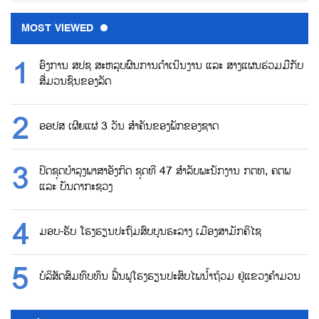
MOST VIEWED
ອົງການ ສປຊ ສະຫລຸບຜົນການດຳເນີນງານ ແລະ ສາງແຜນຮ່ວມມືກັບ
ສື່ມວນຊົນຂອງລັດ
ອອປສ ເຜີຍແຜ່ 3 ວັນ ສຳຄັນຂອງພັກຂອງຊາດ
ປິດຊຸດບຳລຸງພາສາອັງກິດ ຊຸດທີ 47 ສຳລັບພະນັກງານ ກຕທ, ຄຕພ
ແລະ ບັນດາກະຊວງ
ມອບ-ຮັບ ໂຮງຮຽນປະຖົມສົບບູນຮະລາງ ເມືອງສາມັກຄິໄຊ
ບໍລິສັດສົມທົບທຶນ ຟື້ນຟູໂຮງຮຽນປະສົບໄພນ້ຳຖ້ວມ ຢູ່ແຂວງຄຳມວນ