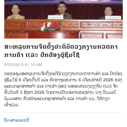
ສະຫລຸບການຈັດຕັ້ງປະຕິບັດວຽກງານກວດກາ
ການຄ້າ ແລະ ປົກປ້ອງຜູ້ຊົມໃຊ້
8/5/2026 9:41:16 AM
ກອງປະຊຸມສະຫລຸບການຈັດຕັ້ງປະຕິບັດວຽກງານກວດກາການຄ້າ ແລະ ປົກປ້ອງ
ຜູ້ຊົມໃຊ້ 6 ເດືອນຕົ້ນປີ ແລະ ທິດທາງແຜນການ 6 ເດືອນທ້າຍປີ 2026 ຂອງ
ພະແນກອຸດສາຫະກຳ ແລະ ການຄ້າ (ອຄ) ນະຄອນຫລວງວຽງຈັນ (ນວ) ຈັດ
ຂຶ້ນວັນທີ 3 ສິງຫາ 2026 ໂດຍການເປັນປະທານຂອງທ່ານ ນາງ ວັນມະນີ
ພິມມະສານ ຫົວໜ້າພະແນກອຸດສາຫະກຳ ແລະ ການຄ້າ ນວ, ໃຫ້ກຽດ
ເຂົ້າຮ່ວມ.
ບົດ-ສາລະຄະດີ