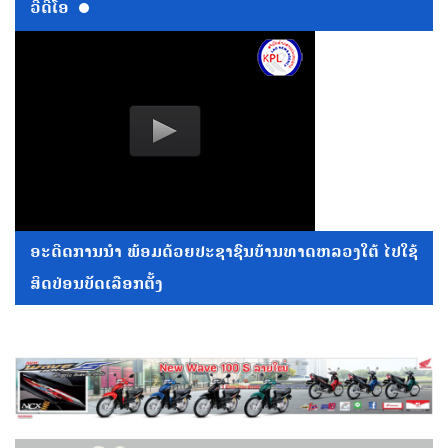
ວີດີໂອ
ອະດີດການນໍາ ພ້ອມດ້ວຍປະຊາຊົນບ້ານທາດຫລວງໃຕ້ ໄປໃຊ້
ສິດປ່ອນບັດເລືອກຕັ້ງ