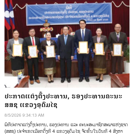
ປະກາດແຕ່ງຕັ້ງປະທານ, ຮອງປະທານຄະນະ
ສສຊ ແຂວງອຸດົມໄຊ
8/5/2026 9:34:13 AM
ພິທີປະກາດແຕ່ງຕ້ັງປະທານ, ຮອງປະທານ ແລະ ຄະນະສະມາຊິກສະພາແຫ່ງຊາດ
(ສສຊ) ປະຈຳເຂດເລືອກຕັ້ງທີ 4 ແຂວງອຸດົມໄຊ ຈັດຂຶ້ນໃນວັນທີ 4 ສິງຫາ