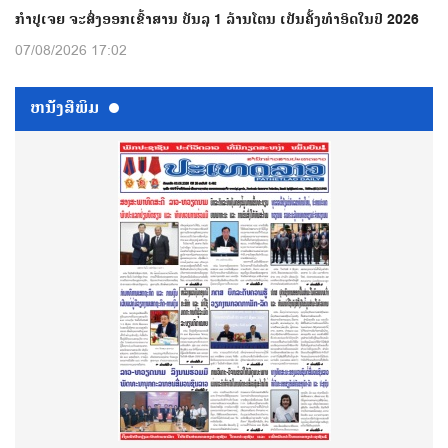
ກຳປູເຈຍ ຈະສົ່ງອອກເຂົ້າສານ ບັນລຸ 1 ລ້ານໂຕນ ເປັນຄັ້ງທຳອິດໃນປີ 2026
07/08/2026 17:02
ຫນ້ັງສືພິມ