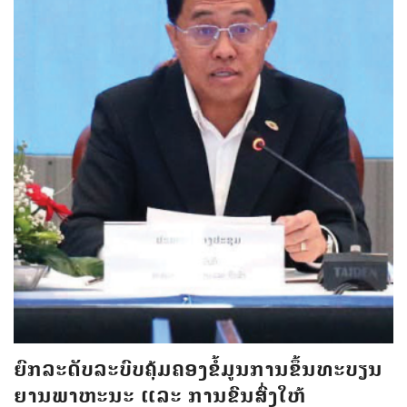
ຍົກລະດັບລະບົບຄຸ້ມຄອງຂໍ້ມູນການຂຶ້ນທະບຽນ
ຍານພາຫະນະ ແລະ ການຂົນສົ່ງໃຫ້