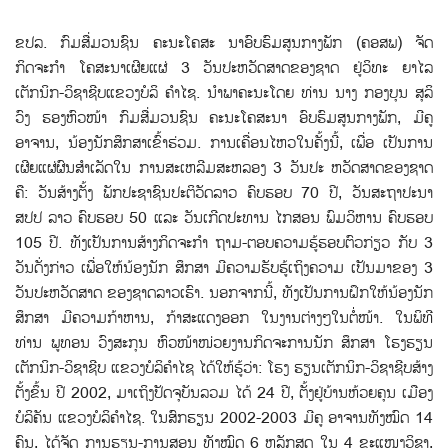
ຂປລ. ກົມສື່ມວນຊົນ ຄະນະໂຄສະ ນາອົບຮົມສູນກາງພັກ (ຄອສພ) ຈັດ
ກິດຈະກຳ ໂຄສະນາເຜີຍແຜ່ 3 ວັນປະຫວັດສາດຂອງຊາດ ຢູ່ວິທະ ຍາໄລ
ເຕັກນິກ-ວິຊາຊີບແຂວງບໍລິ ຄຳໄຊ. ນຳພາຄະນະໂດຍ ທ່ານ ນາງ ກອງບຸນ ສຸລິ
ວົງ ຮອງຫົວໜ້າ ກົມສື່ມວນຊົນ ຄະນະໂຄສະນາ ອົບຮົມສູນກາງພັກ, ມີຄູ
ອາຈານ, ນ້ອງນັກສຶກສາເຂົ້າຮ່ວມ. ການເຄື່ອນໄຫວໃນຄັ້ງນີ້, ເພື່ອ ເປັນການ
ເຜີຍແຜ່ຜົນສຳເລັດໃນ ການສະເຫລີມສະຫລອງ 3 ວັນປະ ຫວັດສາດຂອງຊາດ
ຄື: ວັນສ້າງຕັ້ງ ພັກປະຊາຊົນປະຕິວັດລາວ ຄົບຮອບ 70 ປີ, ວັນສະຖາປະນາ
ສປປ ລາວ ຄົບຮອບ 50 ແລະ ວັນເກີດປະທານ ໄກສອນ ພົມວິຫານ ຄົບຮອບ
105 ປີ. ທັງເປັນການສ້າງກິດຈະກຳ ຖາມ-ຕອບຄວາມຮູ້ຮອບຕົວກ່ຽວ ກັບ 3
ວັນດັ່ງກ່າວ ເພື່ອໃຫ້ນ້ອງນັກ ສຶກສາ ມີຄວາມຮັບຮູ້ເຖິງຄວາມ ເປັນມາຂອງ 3
ວັນປະຫວັດສາດ ຂອງຊາດລາວເຮົາ. ນອກຈາກນີ້, ທັງເປັນການຝຶກໃຫ້ນ້ອງນັກ
ສຶກສາ ມີຄວາມກ້າຫານ, ກ້າສະແດງອອກ ໃນງານຕ່າງໆໃນຕໍ່ໜ້າ. ໃນພິທີ
ທ່ານ ພູທອນ ວົງສະກຸນ ຫົວໜ້າໜ່ວຍງານກິດຈະການນັກ ສຶກສາ ໂຮງຮຽນ
ເຕັກນິກ-ວິຊາຊີບ ແຂວງບໍລິຄຳໄຊ ໄດ້ໃຫ້ຮູ້ວ່າ: ໂຮງ ຮຽນເຕັກນິກ-ວິຊາຊີບສ້າງ
ຕັ້ງຂຶ້ນ ປີ 2002, ມາເຖິງປັດຈຸບັນລວມ ໄດ້ 24 ປີ, ຕັ້ງຢູ່ບ້ານຫ້ວຍຄຸນ ເມືອງ
ບໍລິຄັນ ແຂວງບໍລິຄຳໄຊ. ໃນສົກຮຽນ 2002-2003 ມີຄູ ອາຈານທັງໝົດ 14
ຄົນ, ໄດ້ຈັດ ການຮຽນ-ການສອນ ທັງໝົດ 6 ຫລັກສູດ ໃນ 4 ຂະແໜງວິຊາ,