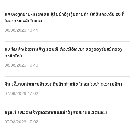
ສສ ຫວຽດນາມ-ມາເລເຊຍ ສູ້ຊົນນຳວົງເງິນການຄ້າ ໃຫ້ບັນລຸລະດັບ 20 ຕື້
ໂດລາສະຫະລັດໂດຍໄວ
08/08/2026 10:41
ສປ ຈີນ ສຳເລັດການສ້າງແຜນທີ່ ທໍລະນີວິທະຍາ ຂອງດວງຈັນໝົດດວງ
ສະບັບໃໝ່
08/08/2026 10:40
ຈີນ ເຂັ້ມງວດໃນການສົ່ງອອກສິນຄ້າ ກ່ຽວກັບ ໂດຣນ ໄປຍັງ ສ.ອາເມລິກາ
07/08/2026 17:02
ສິງກະໂປ ສະເໜີຮ່າງກົດໝາຍເສີມກຳລັງປາບປາມສະແກມເມີ
07/08/2026 17:02