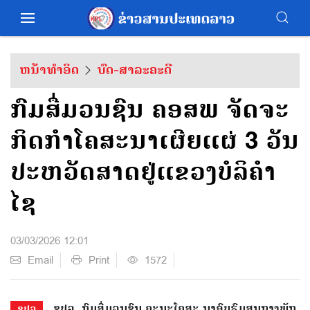
ຫນ້າທຳອິດ
ບົດ-ສາລະຄະດີ
ກົມສື່ມວນຊົນ ຄອສພ ຈັດຈະ
ກິດກຳໂຄສະນາເຜີຍແຜ່ 3 ວັນ
ປະຫວັດສາດຢູ່ແຂວງບໍລິຄຳ
ໄຊ
03/03/2026 12:01
Email
Print
1572
ຂປລ. ກົມສື່ມວນຊົນ ຄະນະໂຄສະ ນາອົບຮົມສູນກາງພັກ
ຂປລ