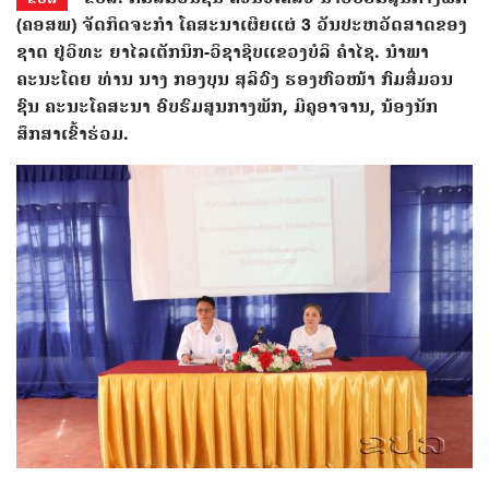
(ຄອສພ) ຈັດກິດຈະກຳ ໂຄສະນາເຜີຍແຜ່ 3 ວັນປະຫວັດສາດຂອງ
ຊາດ ຢູ່ວິທະ ຍາໄລເຕັກນິກ-ວິຊາຊີບແຂວງບໍລິ ຄຳໄຊ. ນຳພາ
ຄະນະໂດຍ ທ່ານ ນາງ ກອງບຸນ ສຸລິວົງ ຮອງຫົວໜ້າ ກົມສື່ມວນ
ຊົນ ຄະນະໂຄສະນາ ອົບຮົມສູນກາງພັກ, ມີຄູອາຈານ, ນ້ອງນັກ
ສຶກສາເຂົ້າຮ່ວມ.