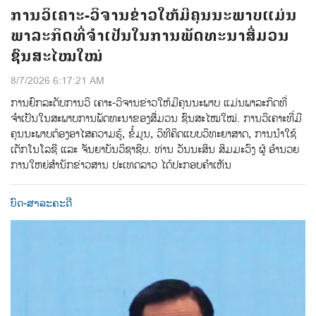
ການວິເຄາະ-ວິຈານຂ່າວໃຫ້ມີຄຸນນະພາບແມ່ນ
ພາລະກິດທີ່ຈຳເປັນໃນການພັດທະນາສື່ມວນ
ຊົນສະໄໝໃໝ່
8/7/2026 6:17:21 AM
ການຍົກລະດັບການວິ ເຄາະ-ວິຈານຂ່າວໃຫ້ມີຄຸນນະພາບ ແມ່ນພາລະກິດທີ່
ຈຳເປັນໃນສະພາບການພັດທະນາຂອງສື່ມວນ ຊົນສະໄໝໃໝ່. ການວິເຄາະທີ່ມີ
ຄຸນນະພາບຕ້ອງອາໄສຄວາມຮູ້, ຂໍ້ມູນ, ວິທີຄິດແບບວິທະຍາສາດ, ການນຳໃຊ້
ເຕັກໂນໂລຊີ ແລະ ຈັນຍາບັນວິຊາຊີບ. ທ່ານ ວັນນະສິນ ສິມມະວົງ ຜູ້ ອໍານວຍ
ການໃຫຍ່ສໍານັກຂ່າວສານ ປະເທດລາວ ໄດ້ປະກອບຄໍາເຫັນ
ບົດ-ສາລະຄະດີ