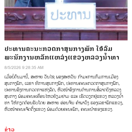
ປະທານຄະນະກວດກາສູນກາງພັກ ໂອ້ລົມ
ພະນັກງານຫລັກແຫລ່ງແຂວງຫລວງນໍ້າທາ
8/5/2026 9:28:35 AM
ເມ່ືອບ່ໍດົນມານ້ີ, ສະຫາຍ ວັນໄຊ ພອງສະຫວັນ ກໍາມະການກົມການເມືອງ
ສູນກາງພັກ, ເລຂາ ທິການສູນກາງພັກ, ປະທານຄະນະກວດກາສູນກາງພັກ,
ປະທານອົງການກວດກາແຫ່ງລັດ, ຫົວໜ້າອົງການຕ້ານການສໍ້ລາດບັງຫລວງ
ສູນກາງ ພ້ອມຄະນະເຄື່ອນໄຫວຢ້ຽມຢາມ ແລະ ເຮັດວຽກຢູ່ແຂວງ ຫລວງນໍ້າ
ທາ ໃຫ້ກຽດຕ້ອນຮັບໂດຍ ສະຫາຍ ອ່ອນຈັນ ຄຳພາວົງ ຮອງເລຂາພັກແຂວງ,
ຫົວໜ້າຄະນະຈັດຕັ້ງແຂວງ ພ້ອມດ້ວຍຄະນະພັກ, ຄະນະນຳຂອງແຂວງ.
ຂ່າວ