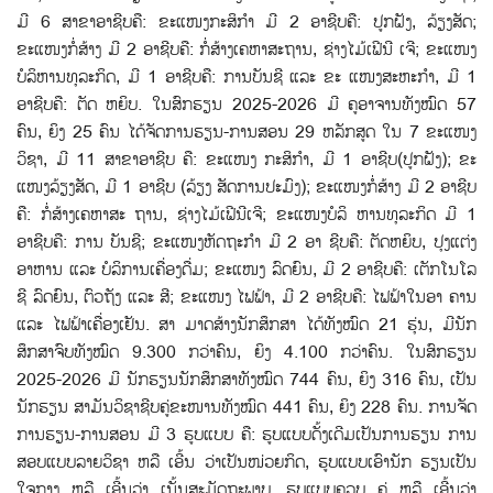
ມີ 6 ສາຂາອາຊີບຄື: ຂະແໜງກະສິກຳ ມີ 2 ອາຊີບຄື: ປູກຝັງ, ລ້ຽງສັດ;
ຂະແໜງກໍ່ສ້າງ ມີ 2 ອາຊີບຄື: ກໍ່ສ້າງເຄຫາສະຖານ, ຊ່າງໄມ້ເຟີນີ ເຈີ; ຂະແໜງ
ບໍລິຫານທຸລະກິດ, ມີ 1 ອາຊີບຄື: ການບັນຊີ ແລະ ຂະ ແໜງສະຫະກຳ, ມີ 1
ອາຊີບຄື: ຕັດ ຫຍິບ. ໃນສົກຮຽນ 2025-2026 ມີ ຄູອາຈານທັງໝົດ 57
ຄົນ, ຍິງ 25 ຄົນ ໄດ້ຈັດການຮຽນ-ການສອນ 29 ຫລັກສູດ ໃນ 7 ຂະແໜງ
ວິຊາ, ມີ 11 ສາຂາອາຊີບ ຄື: ຂະແໜງ ກະສິກຳ, ມີ 1 ອາຊີບ(ປູກຝັງ); ຂະ
ແໜງລ້ຽງສັດ, ມີ 1 ອາຊີບ (ລ້ຽງ ສັດການປະມົງ); ຂະແໜງກໍ່ສ້າງ ມີ 2 ອາຊີບ
ຄື: ກໍ່ສ້າງເຄຫາສະ ຖານ, ຊ່າງໄມ້ເຟີນີເຈີ; ຂະແໜງບໍລິ ຫານທຸລະກິດ ມີ 1
ອາຊີບຄື: ການ ບັນຊີ; ຂະແໜງຫັດຖະກຳ ມີ 2 ອາ ຊີບຄື: ຕັດຫຍິບ, ປຸງແຕ່ງ
ອາຫານ ແລະ ບໍລິການເຄື່ອງດື່ມ; ຂະແໜງ ລົດຍົນ, ມີ 2 ອາຊີບຄື: ເຕັກໂນໂລ
ຊີ ລົດຍົນ, ຕົວຖັງ ແລະ ສີ; ຂະແໜງ ໄຟຟ້າ, ມີ 2 ອາຊີບຄື: ໄຟຟ້າໃນອາ ຄານ
ແລະ ໄຟຟ້າເຄື່ອງເຢັນ. ສາ ມາດສ້າງນັກສຶກສາ ໄດ້ທັງໝົດ 21 ຮຸ່ນ, ມີນັກ
ສຶກສາຈົບທັງໝົດ 9.300 ກວ່າຄົນ, ຍິງ 4.100 ກວ່າຄົນ. ໃນສົກຮຽນ
2025-2026 ມີ ນັກຮຽນນັກສຶກສາທັງໝົດ 744 ຄົນ, ຍິງ 316 ຄົນ, ເປັນ
ນັກຮຽນ ສາມັນວິຊາຊີບຄູ່ຂະໜານທັງໝົດ 441 ຄົນ, ຍິງ 228 ຄົນ. ການຈັດ
ການຮຽນ-ການສອນ ມີ 3 ຮູບແບບ ຄື: ຮູບແບບດັ້ງເດີມເປັນການຮຽນ ການ
ສອບແບບລາຍວິຊາ ຫລື ເອີ້ນ ວ່າເປັນໜ່ວຍກິດ, ຮູບແບບເອົານັກ ຮຽນເປັນ
ໃຈກາງ ຫລື ເອີ້ນວ່າ ເນັ້ນສະມັດຖະພາບ, ຮູບແບບຄວບ ຄູ່ ຫລື ເອີ້ນວ່າ