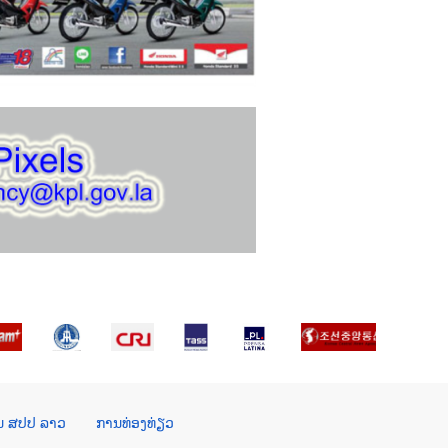
ໃນ ສປປ ລາວ
ການທ່ອງທ່ຽວ