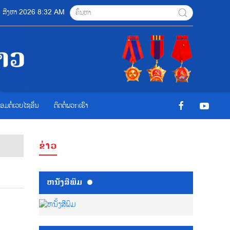
06 ສີງຫາ 2026 8:32 AM
ື່ອມຕໍ່ເວບໄຊອ່ືນ
ຕິດຕໍ່ພວກເຮົາ
ຂ່າວ
ຫນ້ັງສືພິມ