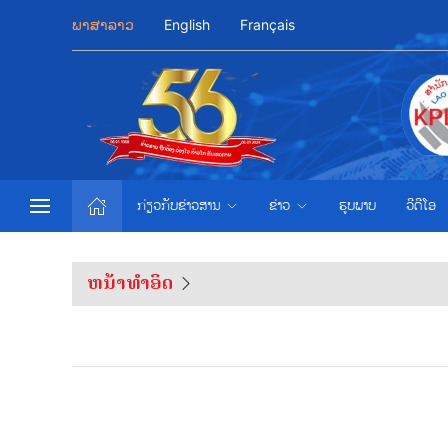
ພາສາລາວ
English
Français
ກ່ຽວກັບຂ່າວສານ
ຂ່າວ
ຮູບພາບ
ວີດີໂອ
ຫນ້າທຳອິດ