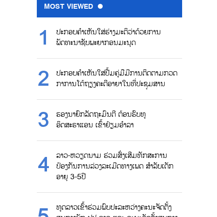
MOST VIEWED
ປະກອບຄຳເຫັນໃສ່ຮ່າງມະຕິວ່າດ້ວຍການ
ພັດທະນາຊັບພະຍາກອນມະນຸດ
ປະກອບຄຳເຫັນໃສ່ປື້ມຄູ່ມືມີການຕິດຕາມກວດ
ກາການໂຕ້ຖຽງຄະດີອາຍາໃນທີ່ປະຊຸມສານ
ຮອງນາຍົກລັດຖະມົນຕີ ຕ້ອນຮົບທູ
ອິດສະຣາແອນ ເຂົ້າຢ້ຽມອຳລາ
ລາວ-ຫວຽດນາມ ຮ່ວມສົ່ງເສີມທັກສະການ
ປ້ອງກັນການລ່ວງລະເມີດທາງເພດ ສຳລັບເດັກ
ອາຍຸ 3-5ປີ
ທູດລາວເຂົ້າຮ່ວມພົບປະລະຫວ່າງຄະນະຈັດຕັ້ງ