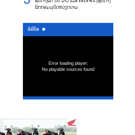
ສູນກາງພັກ ປປ ລາວ ແລະ ຄະນະຈັດຕັ້ງສູນກາງ
ພັກກອມມູນິດຫວຽດນາມ
ວີດີໂອ
Error loading player:
No playable sources found