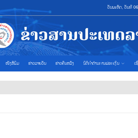
ວັນພະຫັດ, ວັນທີ 
ໜັງສືພິມ
ຂ່າວ​ລາຍ​ວັນ
ຂ່າວຄືນຫລັງ
ນິຕິກຳຕ້ານການຟອກເງິນ
ເຊ