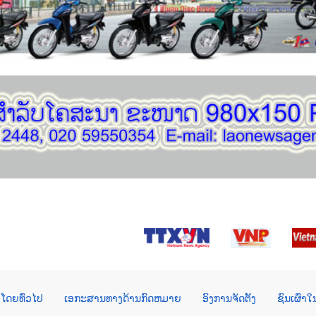
ໂດຍທົ່ວໄປ
ເອກະສານທາງດ້ານກົດຫມາຍ
ອົງການຈັດຕັ້ງ
ຊົນເຜົ່າ