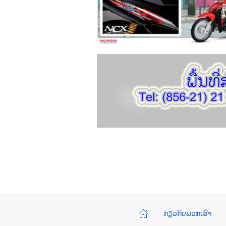
ກ່ຽວກັບພວກເຮົາ