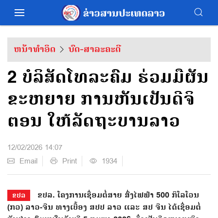
ຫນ້າທຳອິດ
ບົດ-ສາລະຄະດີ
2 ບໍລິສັດໂທລະຄົມ ຮ່ວມມືຜັນ
ຂະຫຍາຍ ການຫັນເປັນດີຈິ
ຕອນ ໃຫ້ລັດຖະບານລາວ
12/02/2026 14:07
Email
Print
1934
ຂປລ. ໂຄງການເຊື່ອມຕໍ່ສາຍ ສົ່ງໄຟຟ້າ 500 ກິໂລໂວນ
ຂປລ
(ກວ) ລາວ-ຈີນ ທາງເບື້ອງ ສປປ ລາວ ແລະ ສປ ຈີນ ໄດ້ເຊື່ອມຕໍ່