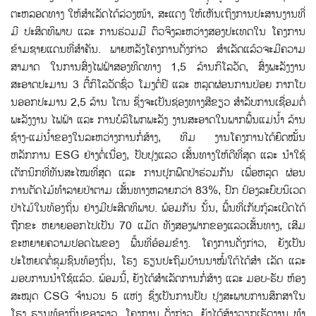
ຕະຫລອດທາງ ໃຫ້ສໍາເລັດໄດ້ລ່ວງໜ້າ, ສະແດງ ໃຫ້ເຫັນເຖິງການປະສານງານທີ່
ມີ ປະສິດທິພາບ ແລະ ການຮ່ວມມື ຕົວຈິງລະຫວ່າງສອງປະເທດໃນ ໂຄງການ
ຂ້າມຊາຍແດນທີ່ສໍາຄັນ. ພາຍຫລັງໂຄງການດັ່ງກ່າວ ສຳເລັດແລ້ວຈະມີຄວາມ
ສາມາດ ໃນການສົ່ງໄຟຟ້າສອງທິດທາງ 1,5 ລ້ານກິໂລວັດ, ສົ່ງພະລັງງານ
ສະອາດປະມານ 3 ຕື້ກິໂລວັດຊົ່ວ ໂມງຕໍ່ປີ ແລະ ຫລຸດຜ່ອນການປ່ອຍ ກາກໂບ
ນອອກປະມານ 2,5 ລ້ານ ໂຕນ ຊຶ່ງຈະເປັນຊ່ອງທາງສີຂຽວ ສໍາລັບການເຊື່ອມຕໍ່
ພະລັງງານ ໄຟຟ້າ ແລະ ການບໍລິໂພກພະລັງ ງານສະອາດໃນພາກພື້ນແມ່ນ້ຳ ລ້ານ
ຊ້າງ-ແມ່ນ້ຳຂອງໃນລະຫວ່າງການກໍ່ສ້າງ, ທີມ ງານໂຄງການໄດ້ຍຶດໝັ້ນ
ຫລັກການ ESG ຢ່າງຕໍ່ເນື່ອງ, ປັບປຸງແລວ ເສັ້ນທາງໃຫ້ດີທີ່ສຸດ ແລະ ນໍາໃຊ້
ເຕັກນິກທີ່ທັນສະໄໝທີ່ສຸດ ແລະ ການປູກພືດປ່າຮ່ວມກັນ ເພື່ອຫລຸດ ຜ່ອນ
ການຕັດໄມ້ທຳລາຍປ່າຕາມ ເສັ້ນທາງຫລາຍກວ່າ 83%, ປົກ ປ້ອງລະບົບນິເວດ
ປ່າໄມ້ໃນທ້ອງຖິ່ນ ຢ່າງມີປະສິດທິພາບ. ພ້ອມກັນ ນັ້ນ, ພື້ນທີ່ເກັບກູ້ລະເບີດໄດ້
ຖືກຂະ ຫຍາຍອອກໄປເປັນ 70 ແມັດ ທັງສອງຟາກຂອງແລວເສັ້ນທາງ, ເສີມ
ຂະຫຍາຍຄວາມປອດໄພຂອງ ພື້ນທີ່ອ້ອມຂ້າງ. ໂຄງການດັ່ງກ່າວ, ຍັງເປັນ
ປະໂຫຍດຕໍ່ຊຸມຊົນທ້ອງຖິ່ນ, ໂຮງ ຮຽນປະຖົມບ້ານນາໝໍ້ໃຕ້ໄດ້ສຳ ເລັດ ແລະ
ມອບການນຳໃຊ້ແລ້ວ. ພ້ອມນີ້, ຍັງໄດ້ສຳເລັດການກໍ່ສ້າງ ແລະ ມອບ-ຮັບ ຫ້ອງ
ສະໝຸດ CSG ຈຳນວນ 5 ແຫ່ງ ຊຶ່ງເປັນການປັບ ປຸງສະພາບການສຶກສາໃນ
ໂຮງ ຮຽນທ້ອງຖິ່ນຂອງລາວ. ໂຄງການ ດັ່ງກ່າວ, ຍັງໄດ້ສ້າງວຽກເຮັດງານ ທໍາ