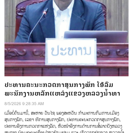
ປະທານຄະນະກວດກາສູນກາງພັກ ໂອ້ລົມ
ພະນັກງານຫລັກແຫລ່ງແຂວງຫລວງນໍ້າທາ
8/5/2026 9:28:35 AM
ເມ່ືອບ່ໍດົນມານ້ີ, ສະຫາຍ ວັນໄຊ ພອງສະຫວັນ ກໍາມະການກົມການເມືອງ
ສູນກາງພັກ, ເລຂາ ທິການສູນກາງພັກ, ປະທານຄະນະກວດກາສູນກາງພັກ,
ປະທານອົງການກວດກາແຫ່ງລັດ, ຫົວໜ້າອົງການຕ້ານການສໍ້ລາດບັງຫລວງ
ສູນກາງ ພ້ອມຄະນະເຄື່ອນໄຫວຢ້ຽມຢາມ ແລະ ເຮັດວຽກຢູ່ແຂວງ ຫລວງນໍ້າ