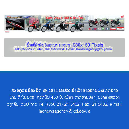
ສະຫງວນລິຂະສິດ @ 2014 (ຂປລ) ສຳນັກຂ່າວສານປະເທດລາວ
ບ້ານ ດົງໂພນແຮ່, ຖະຫນົນ 450 ປີ, ເມືອງ ຫາດຊາຍຟອງ, ນະຄອນຫລວງ
ວຽງຈັນ, ສປປ ລາວ Tel: (856-21) 21 5402, Fax: 21 5402, e-mail:
laonewsagency@kpl.gov.la