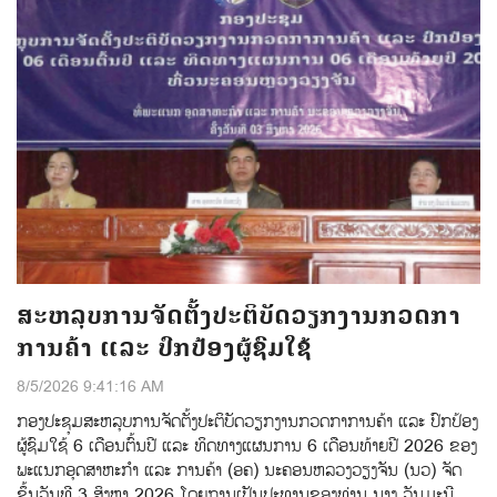
ສະຫລຸບການຈັດຕັ້ງປະຕິບັດວຽກງານກວດກາ
ການຄ້າ ແລະ ປົກປ້ອງຜູ້ຊົມໃຊ້
8/5/2026 9:41:16 AM
ກອງປະຊຸມສະຫລຸບການຈັດຕັ້ງປະຕິບັດວຽກງານກວດກາການຄ້າ ແລະ ປົກປ້ອງ
ຜູ້ຊົມໃຊ້ 6 ເດືອນຕົ້ນປີ ແລະ ທິດທາງແຜນການ 6 ເດືອນທ້າຍປີ 2026 ຂອງ
ພະແນກອຸດສາຫະກຳ ແລະ ການຄ້າ (ອຄ) ນະຄອນຫລວງວຽງຈັນ (ນວ) ຈັດ
ຂຶ້ນວັນທີ 3 ສິງຫາ 2026 ໂດຍການເປັນປະທານຂອງທ່ານ ນາງ ວັນມະນີ