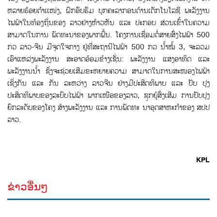
ຫລາຍຮ້ອຍຕໍາເເໜ່ງ, ຝຶກອົບຮົມ ບຸກຄະລາກອນດ້ານເຕັກໂນໂລຊີ ພະລັງງານ
ໄຟຟ້າໃນທ້ອງຖິ່ນຂອງ ລາວຢ່າງຫ້າວຫັນ ແລະ ປະກອບ ສ່ວນເຂົ້າໃນຄວາມ
ສາມາດໃນການ ພັດທະນາຂອງພາກພື້ນ. ໂຄງການເຊື່ອມຕໍ່ສາຍສົ່ງໄຟຟ້າ 500
ກວ ລາວ-ຈີນ ມີຈຸດໃຈກາງ ຢູ່ທີ່ສະຖານີໄຟຟ້າ 500 ກວ ນ້ຳໝໍ້ 3, ຈະລວມ
ເອົາແຫລ່ງພະລັງງານ ສະອາດອ້ອມຂ້າງເຊັ່ນ: ພະລັງງານ ແສງອາທິດ ແລະ
ພະລັງງານນ້ຳ ຊຶ່ງຈະຊ່ວຍເສີມຂະຫຍາຍຄວາມ ສາມາດໃນການສະໜອງໄຟຟ້າ
ເຊິ່ງກັນ ແລະ ກັນ ລະຫວ່າງ ລາວຈີນ ຢ່າງມີປະສິດທິພາບ ແລະ ປັບ ປຸງ
ປະສິດທິພາບຂອງລະບົບໄຟຟ້າ ພາກເໜືອຂອງລາວ, ຊຸກຍູ້ສົ່ງເສີມ ການປັບປຸງ
ຍົກລະດັບຂອງໂຄງ ສ້າງພະລັງງານ ແລະ ການພັດທະ ນາອຸດສາຫະກຳຂອງ ສປປ
ລາວ.
KPL
ຂ່າວອື່ນໆ