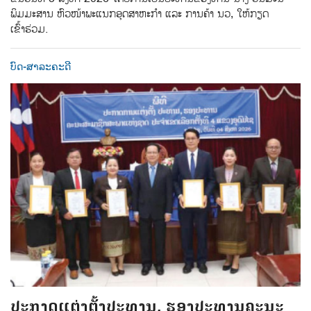
ພິມມະສານ ຫົວໜ້າພະແນກອຸດສາຫະກຳ ແລະ ການຄ້າ ນວ, ໃຫ້ກຽດ
ເຂົ້າຮ່ວມ.
ບົດ-ສາລະຄະດີ
ປະກາດແຕ່ງຕັ້ງປະທານ, ຮອງປະທານຄະນະ