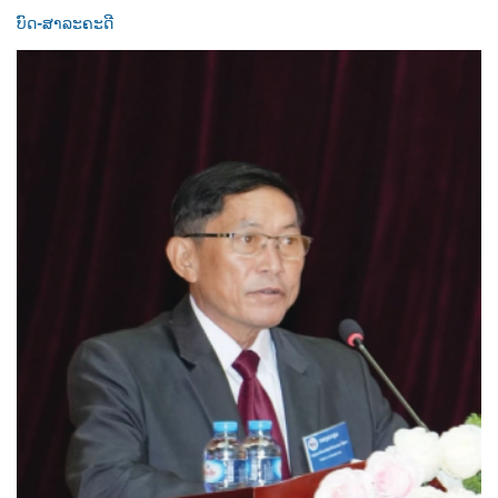
ບົດ-ສາລະຄະດີ