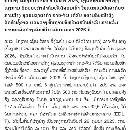
ກັນຢ່າງ ສົມບູນໃນວັນທີ 5 ກຸມພາ 2026, ຊຶ່ງເປັນຂີດໝາຍເຖິງ
ໂຄງການ ວິສະວະກຳສຳຄັນທີ່ໄດ້ລວມເຂົ້າ ໃນແຜນແມ່ບົດວ່າດ້ວຍ
ການສ້າງ ຄູ່ຮ່ວມຊາຕາກຳ ລາວ-ຈີນ ໄດ້ຮັບ ຄວາມຄືບໜ້າຊຶ່ງ
ຕັດສິນຊີ້ຂາດ ແລະວາງພື້ນຖານທີ່ໜັກແໜ້ນສຳລັບ ການເລີ່ມ
ການຜະລິດຢ່າງເຕັມທີ່ໃນ ເດືອນເມສາ 2026 ນີ້.
ຂປລ. ໂຄງການເຊື່ອມຕໍ່ສາຍ ສົ່ງໄຟຟ້າ 500 ກິໂລໂວນ (ກວ) ລາວ-ຈີນ ທາງ
ເບື້ອງ ສປປ ລາວ ແລະ ສປ ຈີນ ໄດ້ເຊື່ອມຕໍ່ກັນຢ່າງ ສົມບູນໃນວັນທີ 5 ກຸມພາ
2026, ຊຶ່ງເປັນຂີດໝາຍເຖິງໂຄງການ ວິສະວະກຳສຳຄັນທີ່ໄດ້ລວມເຂົ້າ ໃນ
ແຜນແມ່ບົດວ່າດ້ວຍການສ້າງ ຄູ່ຮ່ວມຊາຕາກຳ ລາວ-ຈີນ ໄດ້ຮັບ ຄວາມຄືບໜ້າ
ຊຶ່ງຕັດສິນຊີ້ຂາດ ແລະວາງພື້ນຖານທີ່ໜັກແໜ້ນສຳລັບ ການເລີ່ມການຜະລິດ
ຢ່າງເຕັມທີ່ໃນ ເດືອນເມສາ 2026 ນີ້. ໂຄງການດັ່ງກ່າວ, ເຊື່ອມຕໍ່ສະ ຖານີ
ໄຟຟ້າ 500 ກວ ນາໝໍ້ 3 ຢູ່ເມືອງ ນາໝໍ້ ແຂວງອຸດົມໄຊ ສປປ ລາວ ແລະ
ພາກເໜືອເຊື່ອມຕໍ່ກັບສະຖານີ ໄຟຟ້າ 500 ກວ ສິບສອງພັນນາ ໃນນະຄອນຈິງ
ຮົງ ແຂວງສິບສອງ ພັນນາ ແຂວງຢຸນນານ ສປ ຈີນ, ມີຄວາມຍາວທັງໝົດ
177,5 ກິໂລແມັດ. ໃນນັ້ນ, ເບື້ອງ ສປປ ລາວ ຍາວ 32,5 ກິໂລແມັດ, ໄດ້
ຮັບການລົງທຶນ ແລະ ກໍ່ສ້າງໂດຍ ບໍລິສັດສາຍສົ່ງໄຟຟ້າແຫ່ງຊາດລາວ (EDL-
T), ໄດ້ເລີ່ມຕົ້ນກໍ່ສ້າງຢ່າງ ເປັນທາງການໃນວັນທີ 26 ກຸມພາ 2025. ການ
ຮ່ວມມືຢ່າງໃກ້ຊິດ ລະຫວ່າງ ຈີນ ແລະ ລາວ ໄດ້ຊຸກຍູ້ ສົ່ງເສີມການເຊື່ອມຕໍ່