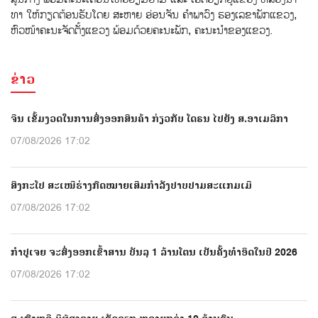
ທາ ໃຫ້ກຽດຕ້ອນຮັບໂດຍ ສະຫາຍ ອ່ອນຈັນ ຄຳພາວົງ ຮອງເລຂາພັກແຂວງ,
ຫົວໜ້າຄະນະຈັດຕັ້ງແຂວງ ພ້ອມດ້ວຍຄະນະພັກ, ຄະນະນຳຂອງແຂວງ.
ຂ່າວ
ຈີນ ເຂັ້ມງວດໃນການສົ່ງອອກສິນຄ້າ ກ່ຽວກັບ ໂດຣນ ໄປຍັງ ສ.ອາເມລິກາ
07/08/2026 17:02
ສິງກະໂປ ສະເໜີຮ່າງກົດໝາຍເສີມກຳລັງປາບປາມສະແກມເມີ
07/08/2026 17:02
ກຳປູເຈຍ ຈະສົ່ງອອກເຂົ້າສານ ບັນລຸ 1 ລ້ານໂຕນ ເປັນຄັ້ງທຳອິດໃນປີ 2026
07/08/2026 17:02