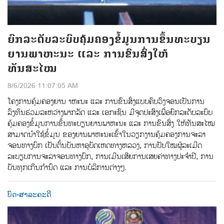
ຍົກລະດັບລະບົບຄຸ້ມຄອງຂໍ້ມູນການຂຶ້ນທະບຽນ
ຍານພາຫະນະ ແລະ ການຂົນສົ່ງໃຫ້
ທັນສະໄໝ
8/6/2026 11:07:05 AM
ໂຄງການຄຸ້ມຄອງຍານ າຫະນະ ແລະ ການຂົນສົ່ງແບບຄົບວົງຈອນເປັນການ
ລົງທຶນຮ່ວມລະຫວ່າງພາກລັດ ແລະ ເອກະຊົນ ມີຈຸດປະສົງເພື່ອຍົກລະດັບລະບົບ
ຄຸ້ມຄອງຂ້ໍມູນການຂ້ຶນທະບຽນຍານພາຫະນະ ແລະ ການຂົນສ່ົງ ໃຫ້ທັນສະໄໝ
ສາມາດນຳໃຊ້ຂໍ້ມູນ ຂອງຍານພາຫະນະເຂົ້າໃນວຽກງານຄຸ້ມຄອງການຈະລາ
ຈອນທາງບົກ ເປັນຕົ້ນບັນຫາອຸບັດເຫດທາງຫລວງ, ການປັບໃໝຜູ້ລະເມີດ
ລະບຽບການຈະລາຈອນທາງບົກ, ການເມີນເສີຍການເສຍຄ່າທາງປະຈຳປີ, ການ
ບັນທຸກເກີນກຳນົດ ແລະ ການບໍລິການຕ່າງໆ.
ບົດ-ສາລະຄະດີ