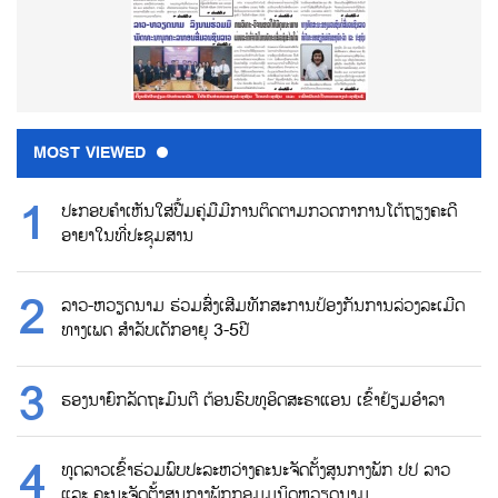
MOST VIEWED
ປະກອບຄຳເຫັນໃສ່ປື້ມຄູ່ມືມີການຕິດຕາມກວດກາການໂຕ້ຖຽງຄະດີ
ອາຍາໃນທີ່ປະຊຸມສານ
ລາວ-ຫວຽດນາມ ຮ່ວມສົ່ງເສີມທັກສະການປ້ອງກັນການລ່ວງລະເມີດ
ທາງເພດ ສຳລັບເດັກອາຍຸ 3-5ປີ
ຮອງນາຍົກລັດຖະມົນຕີ ຕ້ອນຮົບທູອິດສະຣາແອນ ເຂົ້າຢ້ຽມອຳລາ
ທູດລາວເຂົ້າຮ່ວມພົບປະລະຫວ່າງຄະນະຈັດຕັ້ງສູນກາງພັກ ປປ ລາວ
ແລະ ຄະນະຈັດຕັ້ງສູນກາງພັກກອມມູນິດຫວຽດນາມ