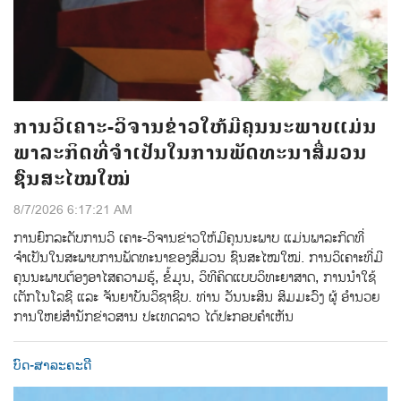
ການວິເຄາະ-ວິຈານຂ່າວໃຫ້ມີຄຸນນະພາບແມ່ນ
ພາລະກິດທີ່ຈຳເປັນໃນການພັດທະນາສື່ມວນ
ຊົນສະໄໝໃໝ່
8/7/2026 6:17:21 AM
ການຍົກລະດັບການວິ ເຄາະ-ວິຈານຂ່າວໃຫ້ມີຄຸນນະພາບ ແມ່ນພາລະກິດທີ່
ຈຳເປັນໃນສະພາບການພັດທະນາຂອງສື່ມວນ ຊົນສະໄໝໃໝ່. ການວິເຄາະທີ່ມີ
ຄຸນນະພາບຕ້ອງອາໄສຄວາມຮູ້, ຂໍ້ມູນ, ວິທີຄິດແບບວິທະຍາສາດ, ການນຳໃຊ້
ເຕັກໂນໂລຊີ ແລະ ຈັນຍາບັນວິຊາຊີບ. ທ່ານ ວັນນະສິນ ສິມມະວົງ ຜູ້ ອໍານວຍ
ການໃຫຍ່ສໍານັກຂ່າວສານ ປະເທດລາວ ໄດ້ປະກອບຄໍາເຫັນ
ບົດ-ສາລະຄະດີ