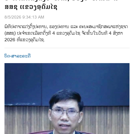
ສສຊ ແຂວງອຸດົມໄຊ
8/5/2026 9:34:13 AM
ພິທີປະກາດແຕ່ງຕ້ັງປະທານ, ຮອງປະທານ ແລະ ຄະນະສະມາຊິກສະພາແຫ່ງຊາດ
(ສສຊ) ປະຈຳເຂດເລືອກຕັ້ງທີ 4 ແຂວງອຸດົມໄຊ ຈັດຂຶ້ນໃນວັນທີ 4 ສິງຫາ
2026 ທີ່ແຂວງອຸດົມໄຊ.
ບົດ-ສາລະຄະດີ