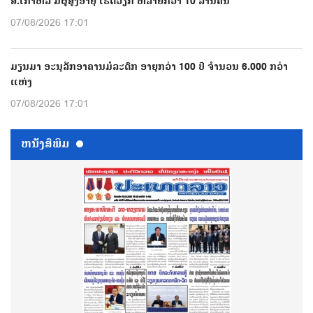
ສ.ເກົາຫລີ ມີຜູ້ສູງອາຍຸ ເຮັດວຽກ ຫລາຍກວ່າ 10 ລ້ານຄົນ
07/08/2026 17:01
ມຽນມາ ອະນຸລັກອາຄານມໍລະດົກ ອາຍຸກວ່າ 100 ປີ ຈຳນວນ 6.000 ກວ່າ
ແຫ່ງ
07/08/2026 17:01
ຫນ້ັງສືພິມ