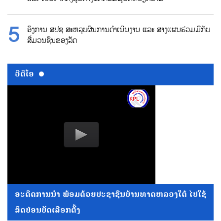
ອົງການ ສປຊ ສະຫລຸບຜົນການດຳເນີນງານ ແລະ ສາງແຜນຮ່ວມມືກັບ
ສື່ມວນຊົນຂອງລັດ
ວີດີໂອ
ອະດີດການນໍາ ພ້ອມດ້ວຍປະຊາຊົນບ້ານທາດຫລວງໃຕ້ ໄປໃຊ້
ສິດປ່ອນບັດເລືອກຕັ້ງ