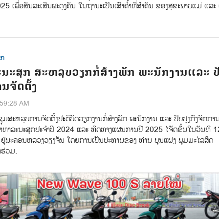
25 ເພື່ອສັນລະເສີນຜະດຸງຄັນ ໃນຖານະເປັນເສົາຄໍ້າທີ່ສຳຄັນ ຂອງສຸຂະພາບແມ່ ແລະ 
ຸກ
ະສຸກ ສະຫລຸບວຽກກໍ່ສ້າງພັກ ພະນັກງານແລະ ປັ
ນຈັດຕັ້ງ
:59:28 AM
ມສະຫລຸບການຈັດຕັ້ງປະຕິບັດວຽກງານກໍ່ສ້າງພັກ-ພະນັກງານ ແລະ ປັບປຸງກົງຈັກການຈ
າລະນະສຸກປະຈຳປີ 2024 ແລະ ທິດທາງແຜນການປີ 2025 ໄຈັດຂຶ້ນໃນວັນທີ 1
 ຢູ່ນະຄອນຫລວງວຽງຈັນ ໂດຍການເປັນປະທານຂອງ ທ່ານ ບຸນແຝງ ພູມມະໄລສິດ
າຮ່ວມ.