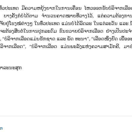
ົ່ວປະເທດ ມີຄວາມຫຍຸ້ງຍາກໃນການເຄື່ອນ ໄຫວອອກຮັບບໍລິຈາກເລື
 ບາງຄັ້ງກໍບໍ່ໄດ້ຕາມ ຈໍານວນຄາດໝາຍທີ່ວາງໄວ້
,
ແຕ່ຄວາມຕ້ອງການ
ັບຢູ່ໂຮງໝໍຕ່າງໆ ໃນທົ່ວປະເທດ ແມ່ນບໍ່ໄດ້ລົດລະ ໃນແຕ່ລະວັນ ແລະ ນັ
ົາ ຈະຕ້ອງສືບຕໍ່ໃນການປຸກລະດົມ ຂົນຂວາຍບໍລິຈາກເລືອດ ຢ່າງເປັນປະ
, “
ບໍລິຈາກເລືອດແມ່ນຮັກຊາດ ແລະ ພັດ ທະນາ
”, “
ເລືອດໜຶ່ງຢົດ ເພືື່ອ
ລິຈາກເລືອດ
”, “
ບໍລິຈາກເລືອດ ແມ່ນພະລັງແຫ່ງຄວາມສາມັກຄີ
,
ມາຮ
ທາລະນະສຸກ
ຸກ