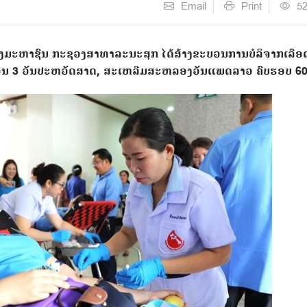
Email
Print
5
ັດຕັ້ງມະຫາຊົນ ກະຊວງສາທາລະນະສຸກ ໄດ້ສ້າງຂະບວນການບໍລິຈາກເລືອດ
ັບຕ້ອນ 3 ວັນປະຫວັດສາດ, ສະເຫລີມສະຫລອງວັນແພດລາວ ຄົບຮອບ 60 