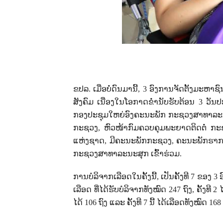
ຂປລ. ເມື່ອບໍ່ດົນມານີ້
, 3
ອົງການຈັດຕັ້ງມະຫາ
ສັງຄົມ ເນື່ອງໃນໂອກາດຂໍ່ານັບຮັບຕ້ອນ
3
ວັນປ
ກອງປະຊຸມໃຫຍ່ອົງຄະນະພັກ ກະຊວງສາທາລະ
ກະຊວງ
,
ຫົວໜ້າກົມຄວບຄຸມພະຍາດຕິດຕໍ່ ກ
ແຫ່ງຊາດ
,
ມີຄະນະພັກກະຊວງ
,
ຄະນະພັກຮາ
ກະຊວງສາທາລະນະສຸກ ເຂົ້າຮ່ວມ.
ການບໍລິຈາກເລືອດໃນຄັ້ງນີ້
,
ເປັນຄັ້ງທີ
7
ຂອງ
3
ອ
ເລືອດ ທີ່ໄດ້ຮັບບໍລິຈາກທັງໝົດ
247
ຖົງ
,
ຄັ້ງທີ
2
ໄ
ໄດ້
106
ຖົງ ແລະ ຄັ້ງທີ
7
ນີ້ ໄດ້ເລືອດທັງໝົດ
168