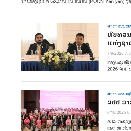
ໃຫຍ່ຂອງມູນນິທິ GX,ທ່ານ ພັນ ອິນເອິນ (POON Yen yen) ຜູ້ອ
ສາທາລະນະສ
ທົບທວນວ
ແຫ່ງຊາ
7/9/2026 7:
ກອງປະຊຸມທົບ
2026 ຈັດຂຶ ້
ສາທາລະນະສ
ສປປ ລາ
6/18/2025 8
ຂປລ. ກະຊວງສ
ແພດ-ໜໍ ທີ່ປະ