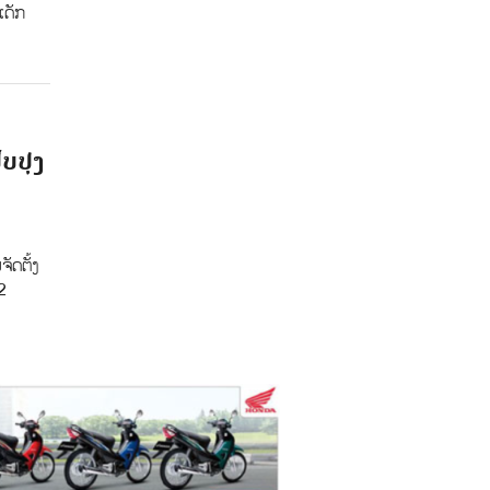
ເດັກ
ບປຸງ
ັດຕັ້ງ
2