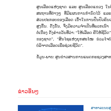
ສູນເລືອດແຫ່ງຊາດ ແລະ ສູນເລືອດແຂວງ ໃນທ
ສະຖານທີ່ຕ່າງໆ ທີ່ມີແຜນການກໍານົດໄວ້ ແລະ
ສ່ວນປະກອບຂອງເລືອດ ເຂົ້າໃນການປິ່ນປົວຄົນເຈ
ສູງຂຶ້ນ. ດັ່ງນັ້ນ
,
ຈຶ່ງມີຄວາມຈໍາເປັນທີ່ພວກເຮ
ຕໍ່ເນື່ອງ ດັ່ງຄຳຂວັນທີ່ວ່າ:
“
ໃຫ້ເລືອດ ຄືໃຫ້ຊີວິດ
”
ຂອງຊາດ
”, “
ສິນໄຊແຫ່ງຍຸກສະໄໝ ຮ່ວມໄຈບໍ
ບໍລິຈາກເລືອດເພື່ອຊ່ວຍຊີວິດ
”.
ຂໍ້ມູນ-ພາບ: ສູນຂ່າວສານການແພດກະຊວງສາ
ຂ່າວອື່ນໆ
ສາທາລະນະສ