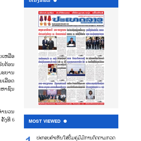
ຫນ້ັງສືພິມ
ວຍເຫລືອ
ຮັບຕ້ອນ
ຳມະບານ
ນເລືອດ
ະຫາຊົນ
ຈໍານວນ
,
ຄັ້ງທີ
6
MOST VIEWED
ປະກອບຄຳເຫັນໃສ່ປື້ມຄູ່ມືມີການຕິດຕາມກວດ