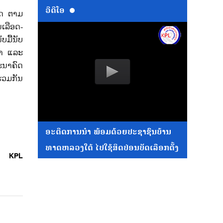
ວີດີໂອ
ອດ ຕາມ
ເລືອດ-
ບມື້ນັບ
ຈໍາ ແລະ
ອະນາຄົດ
່ວມກັນ
ອະດີດການນໍາ ພ້ອມດ້ວຍປະຊາຊົນບ້ານ
ທາດຫລວງໃຕ້ ໄປໃຊ້ສິດປ່ອນບັດເລືອກຕັ້ງ
KPL