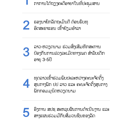
ກາການໂຕ້ຖຽງຄະດີອາຍາໃນທີ່ປະຊຸມສານ
ຮອງນາຍົກລັດຖະມົນຕີ ຕ້ອນຮົບທູ
ອິດສະຣາແອນ ເຂົ້າຢ້ຽມອຳລາ
ລາວ-ຫວຽດນາມ ຮ່ວມສົ່ງເສີມທັກສະການ
ປ້ອງກັນການລ່ວງລະເມີດທາງເພດ ສຳລັບເດັກ
ອາຍຸ 3-5ປີ
ທູດລາວເຂົ້າຮ່ວມພົບປະລະຫວ່າງຄະນະຈັດຕັ້ງ
ສູນກາງພັກ ປປ ລາວ ແລະ ຄະນະຈັດຕັ້ງສູນກາງ
ພັກກອມມູນິດຫວຽດນາມ
ອົງການ ສປຊ ສະຫລຸບຜົນການດຳເນີນງານ ແລະ
ສາງແຜນຮ່ວມມືກັບສື່ມວນຊົນຂອງລັດ