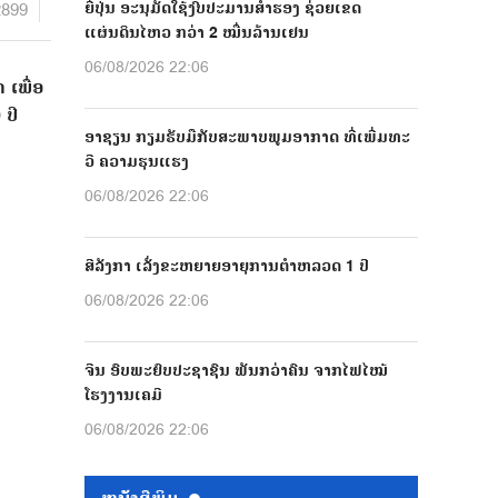
2899
ຍີ່ປຸ່ນ ອະນຸມັດໃຊ້ງົບປະມານສຳຮອງ ຊ່ວຍເຂດ
ແຜ່ນດິນໄຫວ ກວ່າ 2 ໝື່ນລ້ານເຢນ
06/08/2026 22:06
 ເພື່ອ
ປີ
ອາຊຽນ ກຽມຮັບມືກັບສະພາບພູມອາກາດ ທີ່ເພີ່ມທະ
ວີ ຄວາມຮຸນແຮງ
06/08/2026 22:06
ສີລັງກາ ເລັ່ງຂະຫຍາຍອາຍຸການຕຳຫລວດ 1 ປີ
06/08/2026 22:06
ຈີນ ອົບພະຍົບປະຊາຊົນ ພັນກວ່າຄົນ ຈາກໄຟໄໝ້
ໂຮງງານເຄມີ
06/08/2026 22:06