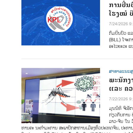
ການປິ່ນປ
ໂຮງໝໍ ບ
7/24/2026 9
ກົມປິ່ນປົວ ແ
(BLL) ໂຈະການ
ອະໄວຍະວະ ແ
ສາທາລະນະສ
ພະນັກງາ
ແລະ ຄວ
7/22/2026 9
ມູນນິທິ ຈີເອ
ກ່ຽວກັບການ 
ລາວ-ຈີນ ໃນ 
ທານຄະ ນະກຳມະການ ສະພາປຶກສາການເມືອງທົ່ວປະເທດຈີນ, ປະທານມ