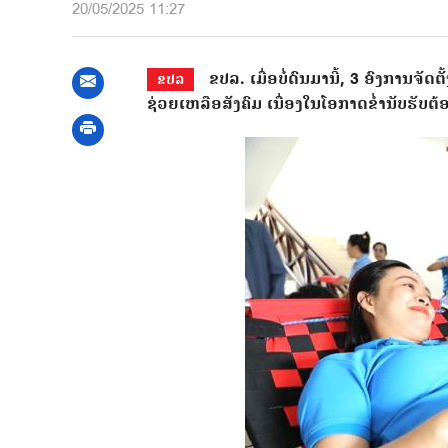
20/05/2025 11:27
ຂປລ. ເມື່ອບໍ່ດົນມານີ້, 3 ອົງການຈ
ຂປລ
ຊ່ວຍເຫລືອສັງຄົມ ເນື່ອງໃນໂອກາດຂໍ່ານັບຮ