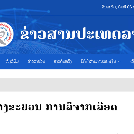
ວັນພະຫັດ, ວັນທີ 0
ໜັງສືພິມ
ຂ່າວ​ລາຍ​ວັນ
ຂ່າວຄືນຫລັງ
ນິຕິກຳຕ້ານການຟອກເງິນ
ເຊ
າງຂະບວນ ການລິຈາກເລືອດ