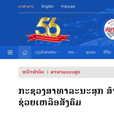
ພາສາລາວ
English
Français
ກ່ຽວກັບຂ່າວສານ
ຂ່າວ
ຮູບພາບ
ວີດີໂອ
ຫນ້າທຳອິດ
ສາທາລະນະສຸກ
ກະຊວງສາທາລະນະສຸກ ສ້
ຊ່ວຍເຫລືອສັງຄົມ