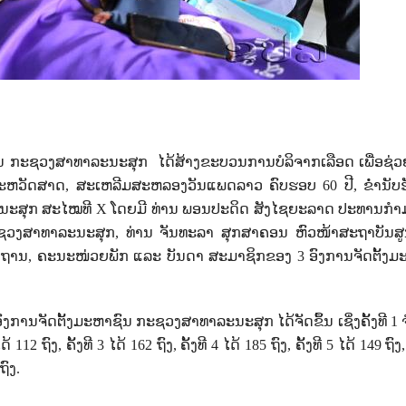
ຊົນ ກະຊວງສາທາລະນະສຸກ
ໄດ້ສ້າງຂະບວນການບໍລິຈາກເລືອດ ເພື່ອຊ່
ະຫວັດສາດ
,
ສະເຫລີມສະຫລອງວັນແພດລາວ ຄົບຮອບ
60
ປີ
,
ຂໍ່ານັບ
ນະສຸກ ສະໄໝທີ
X
ໂດຍມີ ທ່ານ ພອນປະດິດ ສັງໄຊຍະລາດ ປະທານກ
ະຊວງສາທາລະນະສຸກ
,
ທ່ານ ຈັນທະລາ ສຸກສາຄອນ ຫົວໜ້າສະຖາບັນສູ
ກຖານ
,
ຄະນະໜ່ວຍພັກ ແລະ ບັນດາ ສະມາຊິກຂອງ
3
ອົງການຈັດຕັ້ງມ
ົງການຈັດຕັ້ງມະຫາຊົນ ກະຊວງສາທາລະນະສຸກ ໄດ້ຈັດຂຶ້ນ ເຊິ່ງຄັ້ງທີ
1
ດ້
112
ຖົງ
,
ຄັ້ງທີ
3
ໄດ້
162
ຖົງ
,
ຄັ້ງທີ
4
ໄດ້
185
ຖົງ
,
ຄັ້ງທີ
5
ໄດ້
149
ຖົງ
ຖົງ.