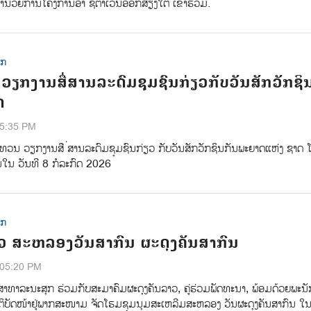
ຳນວຍການໂຄງການອາ ຊີຕາເວັນອອກສ່ຽງໃຕ້ ເຂົ້າຮ່ວມ.
ຸກ
ຽກງານສື່ສານລະດົມຊຸມຊົນກ່ຽວກັບວັນສັກວັກຊິ
ດ
35:35 PM
ທວນ ວຽກງານສື ່ສານລະດົມຊຸມຊົນກ່ຽວ ກັບວັນສັກວັກຊິນກັນພະຍາດແຫ່ງ ຊາດ 
ນໃນ ວັນທີ 8 ກໍລະກົດ 2026
ຸກ
ວ ສະຫລອງວັນສາກົນ ຜະດຸງຄັນສາກົນ
:05:20 PM
າທາລະນະສຸກ ຮ່ວມກັບສະມາຄົມຜະດຸງຄັນລາວ, ຄູ່ຮ່ວມພັດທະນາ, ພ້ອມດ້ວຍພະນ
ຕິບັດໜ້າຢູ່ພາກສະໜາມ ຈັດໂຮມຊຸມນຸມສະເຫລີມສະຫລອງ ວັນຜະດຸງຄັນສາກົນ ​ໃນ