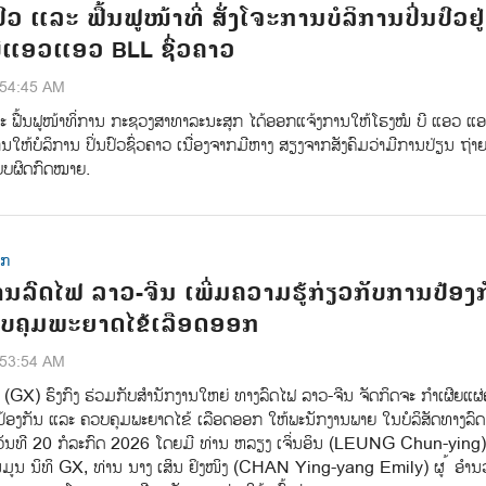
ົວ ແລະ ຟື້ນຟູໜ້າທີ່ ສັ່ງໂຈະການບໍລິການປິ່ນປົວຢູ່
ີແອວແອວ BLL ຊົ່ວຄາວ
:54:45 AM
ລະ ຟື້ນຟູໜ້າທິ່ການ ກະຊວງສາທາລະນະສຸກ ໄດ້ອອກແຈ້ງການໃຫ້ໂຮງໝໍ ບີ ແອວ ແ
ໃຫ້ບໍລິການ ປິ່ນປົວຊົ່ວຄາວ ເນື່ອງຈາກມີຫາງ ສຽງຈາກສັງຄົມວ່າມີການປ່ຽນ ຖ່າ
ບບຜິດກົດໝາຍ.
ຸກ
ນລົດໄຟ ລາວ-ຈີນ ເພີ່ມຄວາມຮູ້ກ່ຽວກັບການປ້ອງ
ບຄຸມພະຍາດໄຂ້ເລືອດອອກ
:53:54 AM
ັກ (GX) ຮົງກົງ ຮ່ວມກັບສຳນັກງານໃຫຍ່ ທາງລົດໄຟ ລາວ-ຈີນ ຈັດກິດຈະ ກຳເຜີຍແຜ່
ປ້ອງກັນ ແລະ ຄວບຄຸມພະຍາດໄຂ້ ເລືອດອອກ ໃຫ້ພະນັກງານພາຍ ໃນບໍລິສັດທາງລົ
ວັນທີ 20 ກໍລະກົດ 2026 ໂດຍມີ ທ່ານ ຫລຽງ ເຈິ່ນອິນ (LEUNG Chun-ying
ູນ ນິທິ GX, ທ່ານ ນາງ ເສິນ ຢິງໜິງ (CHAN Ying-yang Emily) ຜູ ້ ອຳ