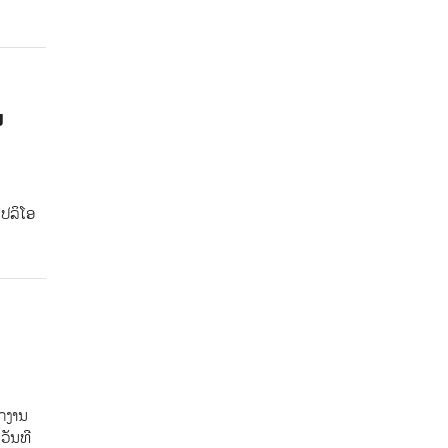
ນ
ໂປລິໂອ
ັກງານ
ວັນທີ