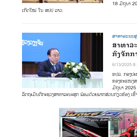
18 ມິຖຸນາ 20
ເກີດໃໝ່ ໃນ ສປປ ລາວ.
ສາທາລະນະສ
ສາທາລະນ
ກົງຈັກກາ
6/13/2025 8
ຂປລ. ກອງປະຊຸ
ຂອງຂະແໜງສາທ
ມິຖຸນາ 2025
ລັດຖະມົນຕີກະຊວງສາທາລະນະສຸກ ພ້ອມດ້ວຍພາກສ່ວນກ່ຽວຂ້ອງ ເຂົ້