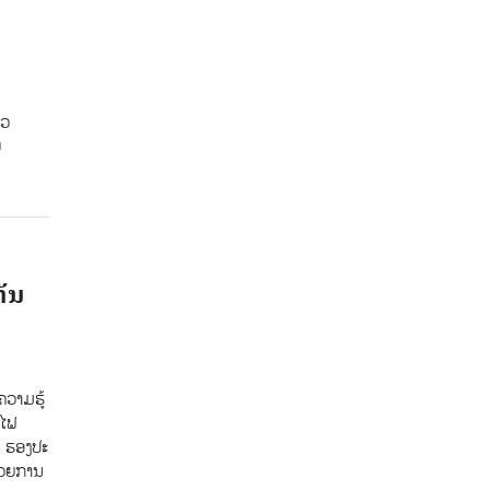
ອວ
ຍ
ກັນ
ຄວາມຮູ້
ດໄຟ
) ຮອງປະ
ນວຍການ