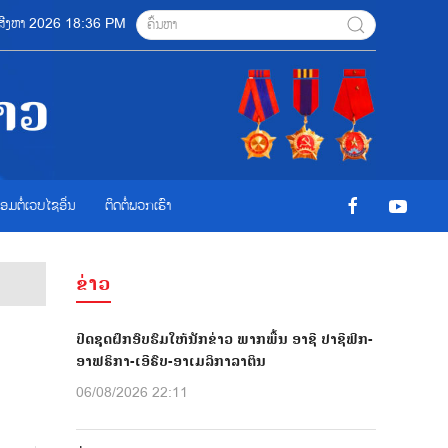
6 ສີງຫາ 2026 18:36 PM
ື່ອມຕໍ່ເວບໄຊອ່ືນ
ຕິດຕໍ່ພວກເຮົາ
ຂ່າວ
ປີດຊຸດຝຶກອົບຮົມໃຫ້ນັກຂ່າວ ພາກພື້ນ ອາຊີ ປາຊີຟິກ-
ອາຟຣິກາ-ເອີຣົບ-ອາເມລິກາລາຕິນ
06/08/2026 22:11