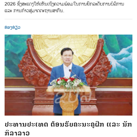
2026 ຊຶ່ງສະແດງໃຫ້ເຫັນເຖິງຄວາມພ້ອມໃນການຍົກລະດັບການບໍລິການ
ແລະ ການກ້າວສູ່ມາດຕະຖານສາກົນ.
ທ່ອງທ່ຽວ
ປະທານປະເທດ ຕ້ອນຮັບຄະນະຄູຝຶກ ແລະ ນັກ
ກິລາລາວ