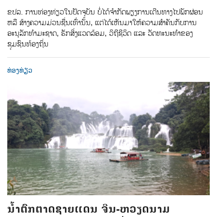
ຂປລ. ການທ່ອງທ່ຽວໃນປັດຈຸບັນ ບໍ່ໄດ້ຈຳກັດພຽງການເດີນທາງໄປພັກຜ່ອນ
ຫລື ສ້າງຄວາມມ່ວນຊື່ນເທົ່ານັ້ນ, ແຕ່ໄດ້ເຫັນມາໃຫ້ຄວາມສຳຄັນກັບການ
ອະນຸລັກທຳມະຊາດ, ຮັກສິ່ງແວດລ້ອມ, ວິຖີຊີວິດ ແລະ ວັດທະນະທຳຂອງ
ຊຸມຊົນທ້ອງຖິ່ນ
ທ່ອງທ່ຽວ
ນໍ້າຕົກຕາດຊາຍແດນ ຈີນ-ຫວຽດນາມ