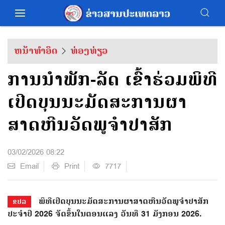
ຫນ້າທຳອິດ
ທ່ອງທ່ຽວ
ການນຳພັກ-ລັດ ເຂົ້າຮ່ວມພິທີ
ເປີດບຸນນະມັດສະການຜາ
ສາດຫີນວັດພູຈຳປາສັກ
03/02/2026 08:22
Email
Print
7717
ພິທີເປີດບຸນນະມັດສະການຜາສາດຫີນວັດພູຈໍາປາສັກ
ຂປລ
ປະຈໍາປີ 2026 ຈັດຂຶ້ນໃນຕອນແລງ ວັນທີ 31 ມັງກອນ 2026.