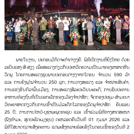
ພາຍໃນງານ, ປະກອບມີກິດຈະກຳຕ່າງໆຄື: ພິທີເປີດງານທີ່ຍິ່ງໃຫຍ່ ດ້ວຍ
ລະບົບແສງ-ສີ-ສຽງ ເພື່ອສະແດງກ່ຽວກັບປະຫວັດຄວາມເປັນມາຂອງຜາສາດຫີນ
ວັດພູ ໂດຍການສະແດງຮູບພາບປະກອບຕ່າງໆຈາກໂດຣນ ຈຳນວນ 590 ລໍາ
ແລະ ການຍິງພຸໄຟຈໍານວນ 250 ລູກ; ການວາງສະແດງ ແລະ ຈໍາໜ່າຍສິນຄ້າ;
ການແຂ່ງຂັນກິລາພື້ນເມືອງ; ການສະແດງສິລະປະວັນນະຄະດີ; ການຮັບປະທານ
ອາຫານທ້ອງຖິ່ນທີ່ເປັນເອກະລັກຂອງເມືອງຈໍາປາສັກ; ຈັດກອງປະຊຸມ-ສໍາມະນາ
ວິທະຍາສາດກ່ຽວກັບການເຂົ້າເປັນມໍລະດົກໂລກຂອງວັດພູຈໍາປາສັກ ຄົບຮອບ
25 ປີ; ການກາບໄຫວ້-ບູຊາພະພຸດທະຮູບ ແລະ ເຂົ້າຮ່ວມພິທີທາງສາດສະໜາ
(ຟັງທໍາມະ, ສູດປະຣິຕະມຸງຄຸນ) ຕະຫລອດຄືນວັນທີ 01 ກຸມພາ 2026 ແລະ
ພິທີໃສ່ບາດຖວາຍສັງຄະທານ ແດ່ພະສົງຫລາຍຮ້ອຍອົງໃນຕອນເຊົ້າຂອງວັນທີ 2