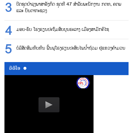
ປິດຊຸດບຳລຸງພາສາອັງກິດ ຊຸດທີ 47 ສຳລັບພະນັກງານ ກຕທ, ຄຕພ
ແລະ ບັນດາກະຊວງ
ມອບ-ຮັບ ໂຮງຮຽນປະຖົມສົບບູນຮະລາງ ເມືອງສາມັກຄິໄຊ
ບໍລິສັດສົມທົບທຶນ ຟື້ນຟູໂຮງຮຽນປະສົບໄພນ້ຳຖ້ວມ ຢູ່ແຂວງຄຳມວນ
ວີດີໂອ