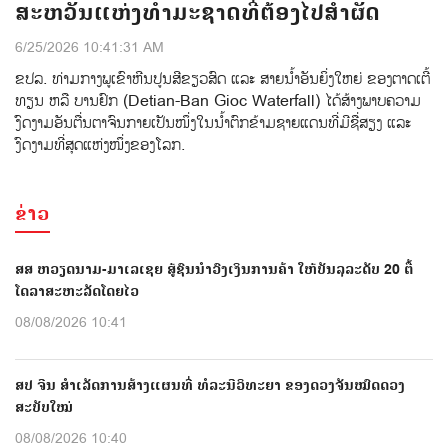
ສະຫວັນແຫ່ງທໍາມະຊາດທີ່ຕ້ອງໄປສຳຜັດ
6/25/2026 10:41:31 AM
ຂປລ. ທ່າມກາງພູເຂົາຫີນປູນສີຂຽວສົດ ແລະ ສາຍນໍ້າອັນຍິ່ງໃຫຍ່ ຂອງຕາດເຕີ້
ທຽນ ຫລື ບານຢົກ (Detian-Ban Gioc Waterfall) ໄດ້ສ້າງພາບຄວາມ
ງົດງາມອັນຕື່ນຕາຈົນກາຍເປັນໜຶ່ງໃນນໍ້າຕົກຂ້າມຊາຍແດນທີ່ມີຊື່ສຽງ ແລະ
ງົດງາມທີ່ສຸດແຫ່ງໜຶ່ງຂອງໂລກ.
ຂ່າວ
ສສ ຫວຽດນາມ-ມາເລເຊຍ ສູ້ຊົນນຳວົງເງິນການຄ້າ ໃຫ້ບັນລຸລະດັບ 20 ຕື້
ໂດລາສະຫະລັດໂດຍໄວ
08/08/2026 10:41
ສປ ຈີນ ສຳເລັດການສ້າງແຜນທີ່ ທໍລະນີວິທະຍາ ຂອງດວງຈັນໝົດດວງ
ສະບັບໃໝ່
08/08/2026 10:40