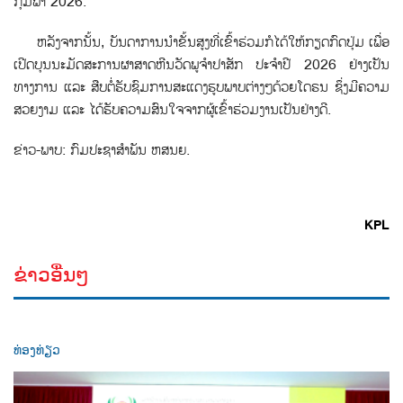
ກຸມພາ 2026.
ຫລັງຈາກນັ້ນ, ບັນດາການນຳຂັ້ນສູງທີ່ເຂົ້າຮ່ວມກໍໄດ້ໃຫ້ກຽດກົດປຸ່ມ ເພື່ອ
ເປີດບຸນນະມັດສະການຜາສາດຫີນວັດພູຈໍາປາສັກ ປະຈໍາປີ 2026 ຢ່າງເປັນ
ທາງການ ແລະ ສືບຕໍ່ຮັບຊົມການສະແດງຮູບພາບຕ່າງໆດ້ວຍໂດຣນ ຊຶ່ງມີຄວາມ
ສວຍງາມ ແລະ ໄດ້ຮັບຄວາມສົນໃຈຈາກຜູ້ເຂົ້າຮ່ວມງານເປັນຢ່າງດີ.
ຂ່າວ-ພາບ: ກົມປະຊາສໍາພັນ ຫສນຍ.
KPL
ຂ່າວອື່ນໆ
ທ່ອງທ່ຽວ