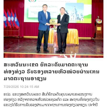
ສະຫວັນນະເຂດ ຍົກລະດັບມາດຕະຖານ
ທ່ອງທ່ຽວ ຮັບຮອງຫລາຍຫົວໜ່ວຍຜ່ານເກນ
ມາດຕະຖານອາຊຽນ
7/29/2026 10:24:15 AM
ຂປລ. ແຂວງສະຫວັນນະເຂດ ສືບຕໍ່ຍົກລະດັບຄຸນນະພາບຂະແໜງການ
ທ່ອງທ່ຽວ ຫລັງຈາກຫລາຍຫົວໜ່ວຍທຸລະກິດ ແລະ ສະຖານທີ່ທ່ອງທ່ຽວໃນ
ແຂວງໄດ້ຮັບການຮັບຮອງຜ່ານມາດຕະຖານການທ່ອງທ່ຽວອາຊຽນ ປະຈຳປີ