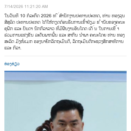
7/14/2026 11:21:20 AM
ໃນວັນທີ 10 ກໍລະກົດ 2026 ທ ີ ່ສໍານັກງານປະທານປະເທດ, ທ່ານ ທອງລຸນ
ສີສຸລິດ ປະທານປະເທດ ໄດ້ໃຫ້ກຽດຕ້ອນຮັບການເຂົ້າຢ້ຽມ ຂ ໍ່ານັບຂອງຄະນະ
ຄູຝຶກ ແລະ ບັນດາ ນັກກິລາລາວ ທີ່ມີຜົນງານອັນໂດດ ເດັ ່ນ ໃນການເຂົ ້າ
ຮ່ວມການແຂ່ງຂັນ ລະດັບພາກພື້ນ ແລະ ສາກົນ ນຳພາ ຄະນະໂດຍ ທ່ານ ທອງ
ສະລິດ ມັງໜໍ່ເມກ ຮອງນາຍົກລັດຖະມົນຕີ, ລັດຖະມົນຕີກະຊວງສຶກສາທິການ
ແລະ ກິລາ.
ທ່ອງທ່ຽວ