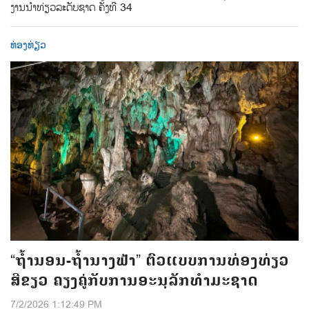
ງານນໍາທ່ຽວລະດັບຊາດ ຄັ້ງທີ 34
ທ່ອງທ່ຽວ
“ຖໍ້ານອນ-ຖໍ້ານາງຟ້າ” ຕົວແບບການທ່ອງທ່ຽວ
ສີຂຽວ ຄຽງຄູ່ກັບການອະນຸລັກທຳມະຊາດ
7/2/2026 1:12:49 PM