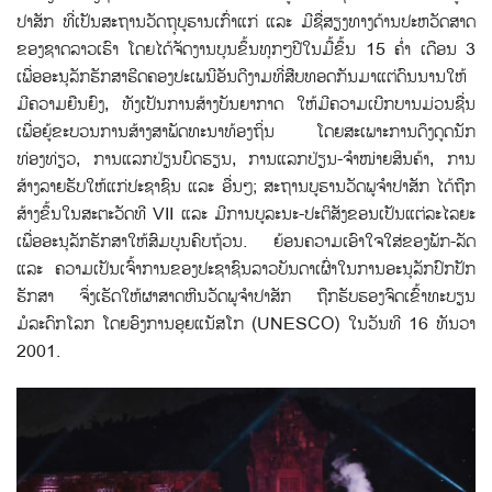
ປາສັກ ທີ່ເປັນສະຖານວັດຖຸບູຮານເກົ່າແກ່ ແລະ ມີຊື່ສຽງທາງດ້ານປະຫວັດສາດ
ຂອງຊາດລາວເຮົາ ໂດຍໄດ້ຈັດງານບຸນຂຶ້ນທຸກໆປີໃນມື້ຂຶ້ນ 15 ຄໍ່າ ເດືອນ 3
ເພື່ອອະນຸລັກຮັກສາຮີດຄອງປະເພນີອັນດີງາມທີ່ສືບທອດກັນມາແຕ່ດົນນານໃຫ້
ມີຄວາມຍືນຍົງ, ທັງເປັນການສ້າງບັນຍາກາດ ໃຫ້ມີຄວາມເບີກບານມ່ວນຊື່ນ
ເພື່ອຍູ້ຂະບວນການສ້າງສາພັດທະນາທ້ອງຖິ່ນ ໂດຍສະເພາະການດຶງດູດນັກ
ທ່ອງທ່ຽວ, ການແລກປ່ຽນບົດຮຽນ, ການແລກປ່ຽນ-ຈໍາໜ່າຍສິນຄ້າ, ການ
ສ້າງລາຍຮັບໃຫ້ແກ່ປະຊາຊົນ ແລະ ອື່ນໆ; ສະຖານບູຮານວັດພູຈໍາປາສັກ ໄດ້ຖືກ
ສ້າງຂຶ້ນໃນສະຕະວັດທີ VII ແລະ ມີການບູລະນະ-ປະຕິສັງຂອນເປັນແຕ່ລະໄລຍະ
ເພື່ອອະນຸລັກຮັກສາໃຫ້ສົມບູນຄົບຖ້ວນ. ຍ້ອນຄວາມເອົາໃຈໃສ່ຂອງພັກ-ລັດ
ແລະ ຄວາມເປັນເຈົ້າການຂອງປະຊາຊົນລາວບັນດາເຜົ່າໃນການອະນຸລັກປົກປັກ
ຮັກສາ ຈຶ່ງເຮັດໃຫ້ຜາສາດຫີນວັດພູຈຳປາສັກ ຖືກຮັບຮອງຈົດເຂົ້າທະບຽນ
ມໍລະດົກໂລກ ໂດຍອົງການອຸຍແນັສໂກ (UNESCO) ໃນວັນທີ 16 ທັນວາ
2001.