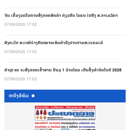
ຈີນ ເຂັ້ມງວດໃນການສົ່ງອອກສິນຄ້າ ກ່ຽວກັບ ໂດຣນ ໄປຍັງ ສ.ອາເມລິກາ
07/08/2026 17:02
ສິງກະໂປ ສະເໜີຮ່າງກົດໝາຍເສີມກຳລັງປາບປາມສະແກມເມີ
07/08/2026 17:02
ກຳປູເຈຍ ຈະສົ່ງອອກເຂົ້າສານ ບັນລຸ 1 ລ້ານໂຕນ ເປັນຄັ້ງທຳອິດໃນປີ 2026
07/08/2026 17:02
ຫນ້ັງສືພິມ