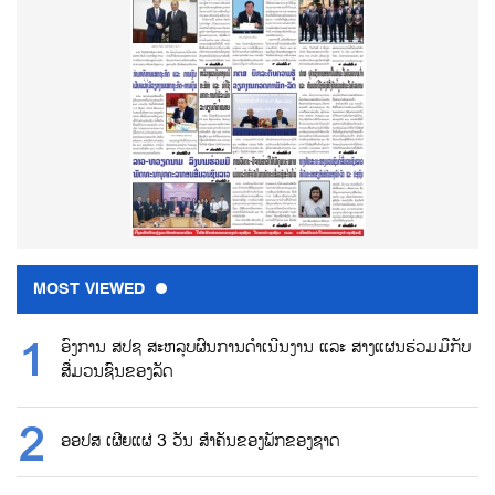
MOST VIEWED
ອົງການ ສປຊ ສະຫລຸບຜົນການດຳເນີນງານ ແລະ ສາງແຜນຮ່ວມມືກັບ
ສື່ມວນຊົນຂອງລັດ
ອອປສ ເຜີຍແຜ່ 3 ວັນ ສຳຄັນຂອງພັກຂອງຊາດ