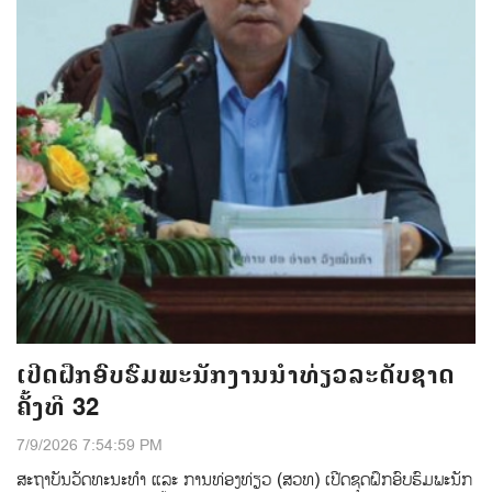
ເປີດຝຶກອົບຮົມພະນັກງານນຳທ່ຽວລະດັບຊາດ
ຄັ້ງທີ 32
7/9/2026 7:54:59 PM
ສະຖາບັນວັດທະນະທຳ ແລະ ການທ່ອງທ່ຽວ (ສວທ) ເປີດຊຸດຝຶກອົບຮົມພະນັກ