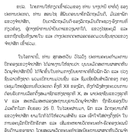
ຂປລ. ໂດຍການໃຫ້ກຽດເຂົ້າຮ່ວມຂອງ ທ່ານ ນາງປານີ ຢາທໍ່ຕູ້ ຮອງ
ປະທານປະເທດ, ທ່ານ ສອນໄຊ ສີພັນດອນນາຍົກລັດຖະມົນຕີ, ມີເລຂາພັກ
ແຂວງຈຳປາສັກ, ບັນດາລັດຖະມົນຕີ-ຮອງລັດຖະມົນຕີກະຊວງ-ອົງການທີ່
ກ່ຽວຂ້ອງ, ຜູ້ຕາງໜ້າການນຳບັນດາແຂວງພາກໃຕ້, ແຂວງໄຊຍະບູລີ ແລະ
ແຂກຖືກເຊີນທັງພາຍໃນ ແລະ ຕ່າງປະເທດຕະຫລອດຮອດມວນຊົນຊາວແຂວງ
ຈຳປາສັກ ເຂົ້າຮ່ວມ.
ໃນໂອກາດນີ້, ທ່ານ ສຸກສະຫວັນ ວິໄລວົງ ປະທານຄະນະກຳມະການ
ປົກຄອງແຂວງຈຳປາສັກ ໄດ້ລາຍງານໃຫ້ຊາບວ່າ: ບຸນນະມັດສະການຜາສາດຫີນ
ວັດພູຈໍາປາສັກປີນີ້ ໄດ້ຈັດຂຶ້ນໃນທ່າມກາງບັນຍາກາດທີ່ທົ່ວພັກ-ລັດ ແລະ ປວງ
ຊົນລາວທັງຊາດ ພວມເບີກບານມ່ວນຊື່ນ ແລະ ຊົມເຊີຍຜົນສຳເລັດຂອງ ກອງ
ປະຊຸມໃຫຍ່ຜູ້ແທນທົ່ວປະເທດ ຄັ້ງທີ XII ຂອງພັກ, ທັງກໍາລັງສ້າງຂະບວນການ
ຕ້ອນຮັບການເລືອກຕັ້ງສະມາຊິກແຫ່ງຊາຊຸດທີ X, ສະ ພາປະຊາຊົນແຂວງຊຸດທີ
V ແລະ ສະເຫລີມສະຫລອງສະຖານບູຮານວັດພູຈໍາປາສັກ ຖືກຮັບຮອງເປັນ
ມໍລະດົກໂລກ ຄົບຮອບ 25 ປີ. ໃນໄລຍະຜ່ານມາ, ພັກ ແລະ ລັດຖະບານກໍຄື
ແຂວງຈຳປາສັກ ຍາມໃດກໍໄດ້ໃຫ້ຄວາມສຳຄັນ ແລະ ເອົາໃຈໃສ່ຢ່າງຕັ້ງໜ້າ ໃນ
ການອະນຸລັກປົກປັກຮັກສາ ແລະ ເສີມຂະຫຍາຍວັດທະນະທຳ-ຮີດຄອງປະເພນີ
ອັນດີງາມຂອງຊາດ ໂດຍສະເພາະວັດທະນະທຳປູສະນີຍະຖານຜາສາດຫີນວັດພູຈຳ