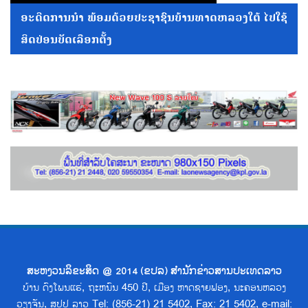
ອະດີດການນໍາ ພ້ອມດ້ວຍປະຊາຊົນບ້ານທາດຫລວງໃຕ້ ໄປໃຊ້
ສິດປ່ອນບັດເລືອກຕັ້ງ
ສະຫງວນລິຂະສິດ @ 2014 (ຂປລ) ສຳນັກຂ່າວສານປະເທດລາວ
ບ້ານ ດົງໂພນແຮ່, ຖະຫນົນ 450 ປີ, ເມືອງ ຫາດຊາຍຟອງ, ນະຄອນຫລວງ
ວຽງຈັນ, ສປປ ລາວ Tel: (856-21) 21 5402, Fax: 21 5402, e-mail: