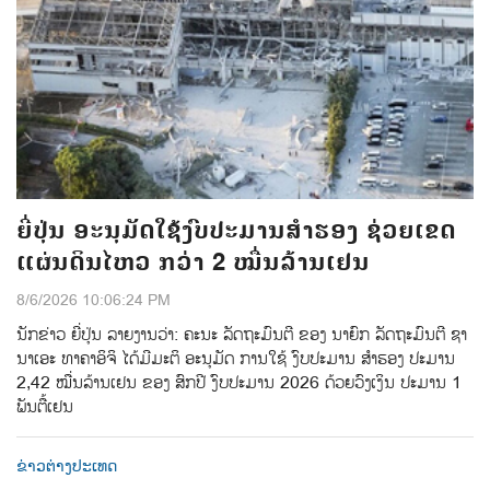
ຍີ່ປຸ່ນ ອະນຸມັດໃຊ້ງົບປະມານສຳຮອງ ຊ່ວຍເຂດ
ແຜ່ນດິນໄຫວ ກວ່າ 2 ໝື່ນລ້ານເຢນ
8/6/2026 10:06:24 PM
ນັກຂ່າວ ຍີ່ປຸ່ນ ລາຍງານວ່າ: ຄະນະ ລັດຖະມົນຕີ ຂອງ ນາຍົກ ລັດຖະມົນຕີ ຊາ
ນາເອະ ທາຄາອິຈິ ໄດ້ມີມະຕິ ອະນຸມັດ ການໃຊ້ ງົບປະມານ ສຳຮອງ ປະມານ
2,42 ໝື່ນລ້ານເຢນ ຂອງ ສົກປີ ງົບປະມານ 2026 ດ້ວຍວົງເງິນ ປະມານ 1
ພັນຕື້ເຢນ
ຂ່າວຕ່າງປະເທດ