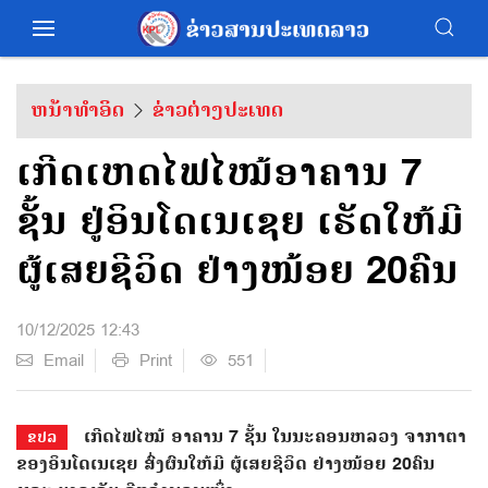
ຫນ້າທຳອິດ
ຂ່າວຕ່າງປະເທດ
ເກີດເຫດໄຟໄໝ້ອາຄານ 7
ຊັ້ນ ຢູ່ອິນໂດເນເຊຍ ເຮັດໃຫ້ມີ
ຜູ້ເສຍຊີວິດ ຢ່າງໜ້ອຍ 20ຄົນ
10/12/2025 12:43
Email
Print
551
ເກີດໄຟໄໝ້ ອາຄານ 7 ຊັ້ນ ໃນນະຄອນຫລວງ ຈາກາຕາ
ຂປລ
ຂອງອິນໂດເນເຊຍ ສົ່ງຜົນໃຫ້ມີ ຜູ້ເສຍຊີວິດ ຢ່າງໜ້ອຍ 20ຄົນ