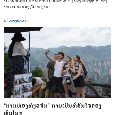
ພິດ ແຜ່ກະຈາຍ ຂິ້ນໄປສູ່ອາກາດ ຢູ່ນະຄອນຄຸນໝິງ ຂອງ ແຂວງຢູນານ ທາງ
ພາກຕາເວັນຕົກສຽງໃຕ້ ຂອງຈີນ.
ຂ່າວຕ່າງປະເທດ
“ການທ່ອງທ່ຽວຈີນ” ກາຍເປັນທີ່ສົນໃຈຂອງ
ທົ່ວໂລກ