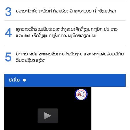
ຮອງນາຍົກລັດຖະມົນຕີ ຕ້ອນຮົບທູອິດສະຣາແອນ ເຂົ້າຢ້ຽມອຳລາ
ທູດລາວເຂົ້າຮ່ວມພົບປະລະຫວ່າງຄະນະຈັດຕັ້ງສູນກາງພັກ ປປ ລາວ
ແລະ ຄະນະຈັດຕັ້ງສູນກາງພັກກອມມູນິດຫວຽດນາມ
ອົງການ ສປຊ ສະຫລຸບຜົນການດຳເນີນງານ ແລະ ສາງແຜນຮ່ວມມືກັບ
ສື່ມວນຊົນຂອງລັດ
ວີດີໂອ