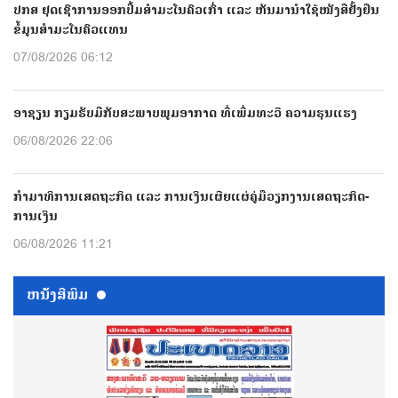
ປກສ ຢຸດເຊົາການອອກປື້ມສຳມະໂນຄົວເກົ່າ ແລະ ຫັນມານຳໃຊ້ໜັງສືຢັ້ງຢືນ
ຂໍ້ມູນສຳມະໂນຄົວແທນ
07/08/2026 06:12
ອາຊຽນ ກຽມຮັບມືກັບສະພາບພູມອາກາດ ທີ່ເພີ່ມທະວີ ຄວາມຮຸນແຮງ
06/08/2026 22:06
ກຳມາທິການເສດຖະກິດ ແລະ ການເງິນເຜີຍແຜ່ຄູ່ມືວຽກງານເສດຖະກິດ-
ການເງິນ
06/08/2026 11:21
ຫນ້ັງສືພິມ