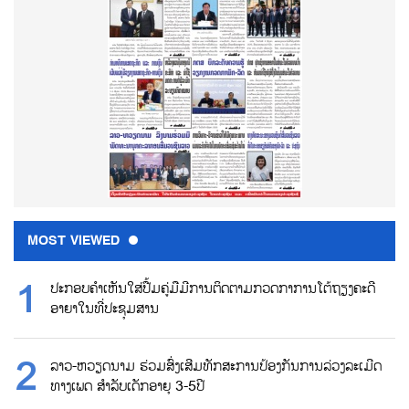
MOST VIEWED
ປະກອບຄຳເຫັນໃສ່ປື້ມຄູ່ມືມີການຕິດຕາມກວດກາການໂຕ້ຖຽງຄະດີ
ອາຍາໃນທີ່ປະຊຸມສານ
ລາວ-ຫວຽດນາມ ຮ່ວມສົ່ງເສີມທັກສະການປ້ອງກັນການລ່ວງລະເມີດ
ທາງເພດ ສຳລັບເດັກອາຍຸ 3-5ປີ