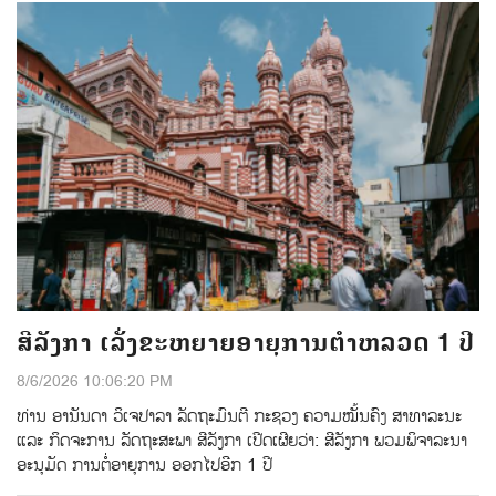
ສີລັງກາ ເລັ່ງຂະຫຍາຍອາຍຸການຕຳຫລວດ 1 ປີ
8/6/2026 10:06:20 PM
ທ່ານ ອານັນດາ ວິເຈປາລາ ລັດຖະມົນຕີ ກະຊວງ ຄວາມໝັ້ນຄົງ ສາທາລະນະ
ແລະ ກິດຈະການ ລັດຖະສະພາ ສີລັງກາ ເປີດເຜີຍວ່າ: ສີລັງກາ ພວມພິຈາລະນາ
ອະນຸມັດ ການຕໍ່ອາຍຸການ ອອກໄປອີກ 1 ປີ