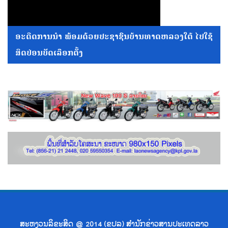
ອະດີດການນໍາ ພ້ອມດ້ວຍປະຊາຊົນບ້ານທາດຫລວງໃຕ້ ໄປໃຊ້
ສິດປ່ອນບັດເລືອກຕັ້ງ
ສະຫງວນລິຂະສິດ @ 2014 (ຂປລ) ສຳນັກຂ່າວສານປະເທດລາວ