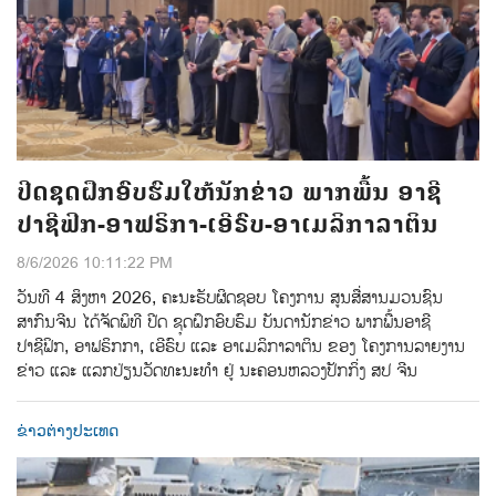
ປີດຊຸດຝຶກອົບຮົມໃຫ້ນັກຂ່າວ ພາກພື້ນ ອາຊີ
ປາຊີຟິກ-ອາຟຣິກາ-ເອີຣົບ-ອາເມລິກາລາຕິນ
8/6/2026 10:11:22 PM
ວັນທີ 4 ສິງຫາ 2026, ຄະນະຮັບຜິດຊອບ ໂຄງການ ສູນສື່ສານມວນຊົນ
ສາກົນຈີນ ໄດ້ຈັດພິທີ ປີດ ຊຸດຝຶກອົບຮົມ ບັນດານັກຂ່າວ ພາກພື້ນອາຊີ
ປາຊີຟິກ, ອາຟຣິກກາ, ເອີຣົບ ແລະ ອາເມລິກາລາຕິນ ຂອງ ໂຄງການລາຍງານ
ຂ່າວ ແລະ ແລກປ່ຽນວັດທະນະທຳ ຢູ່ ນະຄອນຫລວງປັກກິ່ງ ສປ ຈີນ
ຂ່າວຕ່າງປະເທດ