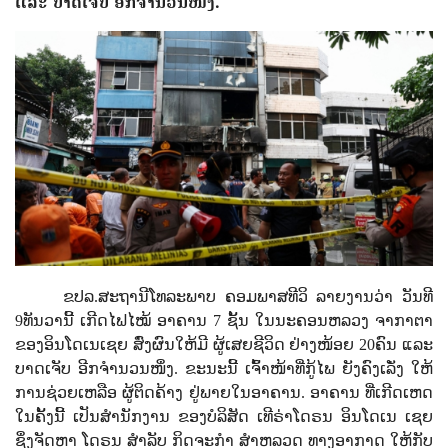
ແລະ ບາດເຈັບ ອີກຈຳນວນໜຶ່ງ.
ຂປລ.ສະຖານີໂທລະພາບ ຄອມພາສທີວິ ລາຍງານວ່າ ວັນທີ
9ທັນວານີ້ ເກີດໄຟໄໝ້ ອາຄານ 7 ຊັ້ນ ໃນນະຄອນຫລວງ ຈາກາຕາ
ຂອງອິນໂດເນເຊຍ ສົ່ງຜົນໃຫ້ມີ ຜູ້ເສຍຊີວິດ ຢ່າງໜ້ອຍ 20ຄົນ ແລະ
ບາດເຈັບ ອີກຈຳນວນໜຶ່ງ. ຂະນະນີ້ ເຈົ້າໜ້າທີ່ກູ້ໄພ ຍັງຄົງເລັ່ງ ໃຫ້
ການຊ່ວຍເຫລືອ ຜູ້ຕິດຄ້າງ ຢູ່ພາຍໃນອາຄານ. ອາຄານ ທີ່ເກີດເຫດ
ໃນຄັ້ງນີ້ ເປັນສຳນັກງານ ຂອງບໍລິສັດ ເທີຣ່າໂດຣນ ອິນໂດເນ ເຊຍ
ຊຶ່ງຈັດຫາ ໂດຣນ ສຳລັບ ກິດຈະກຳ ສຳຫລວດ ທາງອາກາດ ໃຫ້ກັບ