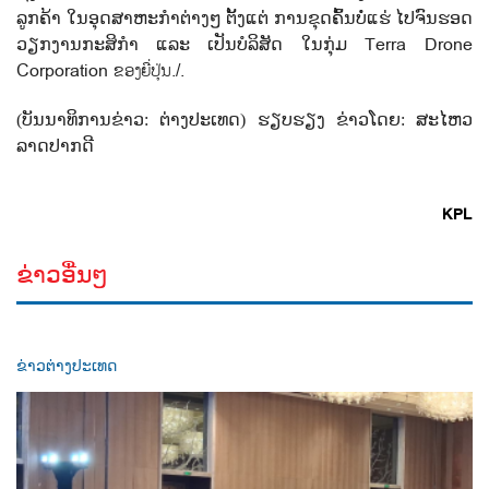
ລູກຄ້າ ໃນອຸດສາຫະກຳຕ່າງໆ ຕັ້ງແຕ່ ການຂຸດຄົ້ນບໍ່ແຮ່ ໄປຈົນຮອດ
Terra Drone
ວຽກງານກະສິກຳ ແລະ ເປັນບໍລິສັດ ໃນກຸ່ມ
Corporation ຂອງຍີ່ປຸ່ນ./.
(ບັນນາທິການຂ່າວ:
ຕ່າງປະເທດ)
ຮຽບຮຽງ ຂ່າວໂດຍ:
ສະໄຫວ
ລາດປາກດີ
KPL
ຂ່າວອື່ນໆ
ຂ່າວຕ່າງປະເທດ