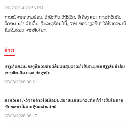
8/6/2026 4:26:56 PM
ການ​​ໜີ​ຈາກ​ຄວາມ​ຮ້ອນ, ​ສຳ​ຜັດ​ກັບ ​ວິ​ຖີ​ຊີ​ວິດ, ​ຊື້​ເຄື່ອງ ແລະ​ ການ​ສຳ​ຜັດ​ກັບ​
ວັດ​ທະ​ນະ​ທຳ ເປັນ​ຕົ້ນ, ໃນ​ລະ​ດູ​ຮ້ອນ​ປີ​ນີ້, “ການ​ທ່ອງ​ທ່ຽວ​ຈີນ” ​ໄດ້​ຮັບ​ຄວາມ​ນິ​
ຍົມ​ຊົມ​ຊອບ ຈາກ​ທົ່ວໂລກ.
ຂ່າວ
ບາງທັດສະນະຂອງສື່ມວນຊົນຕໍ່ສື່ມວນຊົນລາວທີ່ເປັນກະບອກສຽງອັນສຳຄັນ
ຂອງພັກ-ລັດ ແລະ ປະຊາຊົນ
07/08/2026 06:21
ການວິເຄາະ-ວິຈານຂ່າວໃຫ້ມີຄຸນນະພາບແມ່ນພາລະກິດທີ່ຈຳເປັນໃນການ
ພັດທະນາສື່ມວນຊົນສະໄໝໃໝ່
07/08/2026 06:17