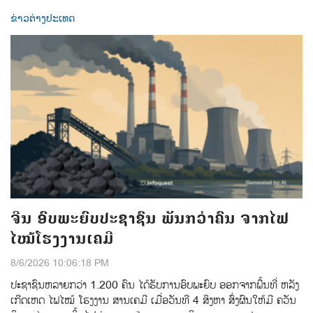
ຂ່າວຕ່າງປະເທດ
ຈີນ ອົບພະຍົບປະຊາຊົນ ພັນກວ່າຄົນ ຈາກໄຟ
ໄໝ້ໂຮງງານເຄມີ
8/6/2026 10:06:18 PM
ປະຊາຊົນຫລາຍກວ່າ 1.200 ຄົນ ໄດ້ຮັບການອົບພະຍົບ ອອກຈາກພື້ນທີ່ ຫລັງ
ເກີດເຫດ ໄຟໄໝ້ ໂຮງງານ ສານເຄມີ ເມື່ອວັນທີ 4 ສິງຫາ ສົ່ງຜົນໃຫ້ມີ ຄວັນ