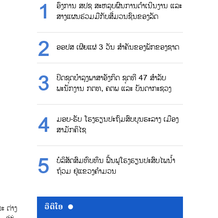
ອົງການ ສປຊ ສະຫລຸບຜົນການດຳເນີນງານ ແລະ
ສາງແຜນຮ່ວມມືກັບສື່ມວນຊົນຂອງລັດ
ອອປສ ເຜີຍແຜ່ 3 ວັນ ສຳຄັນຂອງພັກຂອງຊາດ
ປິດຊຸດບຳລຸງພາສາອັງກິດ ຊຸດທີ 47 ສຳລັບ
ພະນັກງານ ກຕທ, ຄຕພ ແລະ ບັນດາກະຊວງ
ມອບ-ຮັບ ໂຮງຮຽນປະຖົມສົບບູນຮະລາງ ເມືອງ
ສາມັກຄິໄຊ
ບໍລິສັດສົມທົບທຶນ ຟື້ນຟູໂຮງຮຽນປະສົບໄພນ້ຳ
ຖ້ວມ ຢູ່ແຂວງຄຳມວນ
ວີດີໂອ
ະ ຕ່າງ