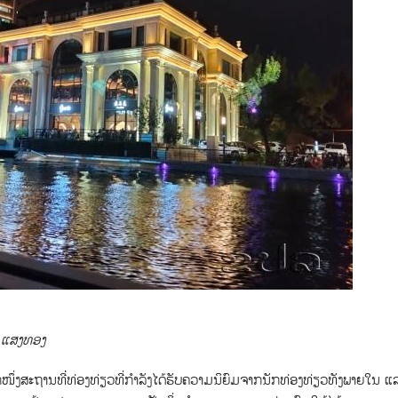
: ແສງທອງ
ກອີກໜຶ່ງສະຖານທ່ີ່ທ່ອງທ່ຽວທີ່ກຳລັງໄດ້ຮັບຄວາມນິຍົມຈາກນັກທ່ອງທ່ຽວທັງພາຍໃນ ແລ