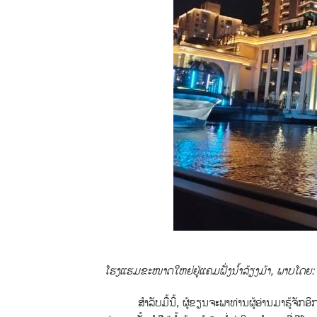
ໂຮງແຮມຂະໜາດໃຫຍ່ຢູ່ແຄມຝັ່ງນ້ຳລ້ຽງມ້າ, ພາບໂດຍ
ສຳລັບມື້ນີ້, ຜູ້ຂຽນຈະພາທ່ານຜູ້ອ່ານມາຮູ້ຈັ