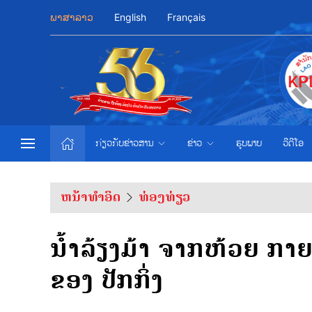
ພາສາລາວ
English
Français
ກ່ຽວກັບຂ່າວສານ
ຂ່າວ
ຮູບພາບ
ວີດີໂອ
ຫນ້າທຳອິດ
ທ່ອງທ່ຽວ
ນ້ຳລ້ຽງມ້າ ຈາກຫ້ວຍ ກາຍເ
ຂອງ ປັກກິ່ງ