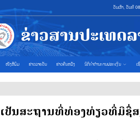
ວັນເສົາ, ວັນທີ
ໜັງສືພິມ
ຂ່າວ​ລາຍ​ວັນ
ຂ່າວຄືນຫລັງ
ນິຕິກຳຕ້ານການຟອກເງິນ
ເຊ
ປັນສະຖານທີ່ທ່ອງທ່ຽວທີ່ມີຊື່