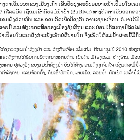
່ທາງຕາເວັນອອກຂອງເມືອງເກົ່າ ເພື່ອປັບປຸງລະບົບລະບາຍນ້ຳເປື້ອນໃນເຂດ
 ກິໂລແມັດ ເຊື່ອມເຂົ້າກັບແມ່ນ້ຳປ້າ (Ba River) ທາງທິດຕາເວັນອອກຂອ
ມແຄມຝັ່ງດ້ວຍຫີນ ແລະ ຄອນກີດເພື່ອປ້ອງກັນການເຊາະເຈື່ອນ.
ຕໍ່ມາໄດ້ມີກ
າຍນີ້ ລວມທັງເຂດເໜືອຂອງເມືອງຊັນລິຖຸນ ແລະ ບ່ອນໃກ້ສະຖານີລົດໄຟ
ປ້ື້ອນໃນເຂດດ່ັງກ່າວຍັງເຮັດບໍ່ດີປານໃດ ຈຶ່ງເຮັດໃຫ້ແມ່ນ້ຳສາຍນີ້ມີກິ
້ຂຸດລວງແມ່ນ້ຳລ້ຽງມ້າ ແລະ ສ້າງກັນເຈື່ອນເພີ່ມເຕີມ. ຕົກມາຊຸມປີ 2010 ຫ້ອງ
ດໃຫ້ເຂດດັ່ງກ່າວໄດ້ຮັບການພັດທະນາຫລາຍດ້ານ ເປັນຕົ້ນ ມີໂຮງແຮມ, ຫ້າງຮ້ານ, ມີສ
ູ່ສອງຝັ່ງ ຂອງແມ່ນ້ຳລ້ຽງມ້າ ອັນໄດ້ສ້າງຄວາມດຶງດູດຈິດໃຈ ເຊິ່ງແຕ່ລະມື້ນີ້
ລັງກາຍ, ແລ່ນຈ໊ອກກິ້ງ, ກິນເຂົ້າປິກນິກ, ພາຍເຮືອ, ລອຍນ້ຳ, ຕຶກເບັດ ເຫລົ່ານີ້ເປັ