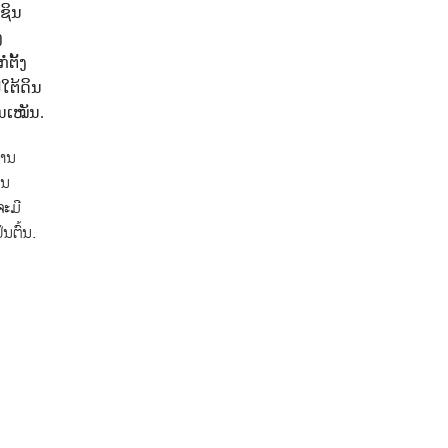
ຊິນ
ງ
ໍ່ຕັ້ງ
ໃຕ້ດິນ
່ນເໝັນ.
ການ
ວນ
ຈະມີ
ນຕົ້ນ.