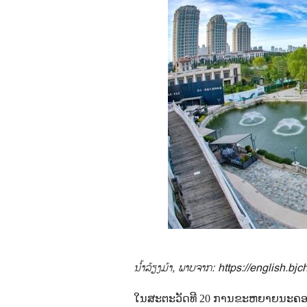
ນ້ຳລ້ຽງມ້າ, ພາບຈາກ:
https://english.bj
ໃນສະຕະວັດທີ 20 ການຂະຫຍາຍນະຄອນຫ