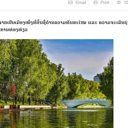
Email
Print
1
ກເປັນເມືອງໜຶ່ງທີ່ຂຶ້ນຊື່ດ້ານຄວາມທັນສະໄໝ ແລະ ຄວາມຈະເລີນຮຸ່
້ານການທ່ອງທ່ຽວ