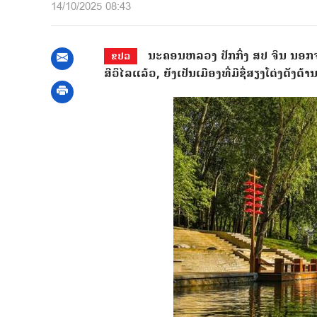
14/10/2025 08:43
ນະຄອນຫລວງ ປັກກິ່ງ ສປ ຈີນ ນອກຈາ
ຂປລ
ສີວິໄລແລ້ວ, ຍັງເປັນເມືອງທີ່ມີຊື່ສຽງໂດ່ງດັງດ