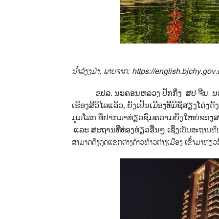
ນ້ຳລ້ຽງມ້າ, ພາບຈາກ:
https://english.bjchy.gov.
ຂປລ. ນະຄອນຫລວງ ປັກກິ່ງ
ສປ ຈີນ
ນ
ເຮືອງສີວິໄລແລ້ວ, ຍັງເປັນເມືອງທີ່ມີຊື່ສຽງໂ
ມູມໂລກ ທີ່ຢາກມາທ່ຽວຊົມຄວາມຍິ່ງໃຫຍ່ຂອງສ
ເປັນສະຖານທີ່
ແລະ ສະຖານທີ່ທ່ອງທ່ຽວອື່ນໆ ເຊິ່ງ
ສາມາດດຶງດູດແຂກຕ່າງດ້າວທ້າວຕ່າງເມືອງ ເຂົ້າມາທ