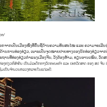
cn/
ອກຈາກເປັນເມືອງໜຶ່ງທີ່ຂຶ້ນຊື່ດ້ານຄວາມທັນສະໄໝ ແລະ ຄວາມຈະເລີນຮຸ
ດ່ງດັງດ້ານການທ່ອງທ່ຽວ, ເພາະເປັນຈຸດໝາຍປາຍທາງຂອງນັກທ່ອງທ່ຽວຈາກທ
ະຖານທີ່ທ່ອງທ່ຽວກຳແພງເມືອງຈີນ, ວັງຕ້ອງຫ້າມ, ທຽນອານເໝິນ, ວັດ
ທ່ອງທ່ຽວທີ່ສຳຄັນ ເປັນມໍລະດົກທາງວັດທະນະທຳ ແລະ ປະຫວັດສາດ ຂອງ ສປ ຈີນ ທີ
່ຽວຊົມເປັນຈຳນວນຫລວງຫລາຍໃນແຕ່ລະປີ.