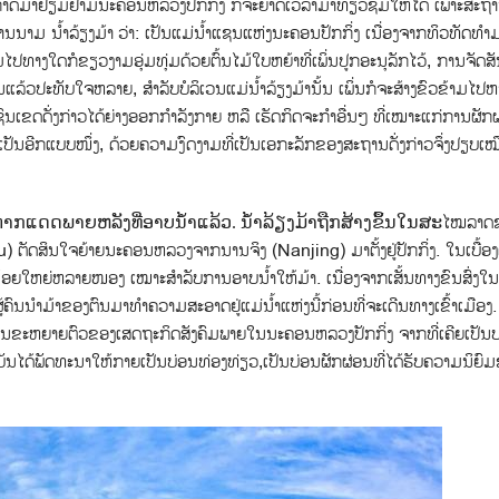
ມີໂອກາດມາຢ້ຽມຢາມນະຄອນຫລວງປັກກິ່ງ ກໍຈະຍາດເວລາມາທ່ຽວຊົມໃຫ້ໄດ້ ເພາະສະຖານທ
ນນາມ ນ້ຳລ້ຽງມ້າ
ວ່າ: ເປັນແມ່ນ້ຳແຊນແຫ່ງນະຄອນປັກກິ່ງ ເນ່ືອງຈາກທິວທັດທ
ປທາງໃດກໍຂຽວງາມອຸ່ມທຸ່ມດ້ວຍຕົ້ນໄມ້ໃບຫຍ້າທີ່ເພິ່ນປູກອະນຸລັກໄວ້, ການຈັດສັ
້ວປະທັບໃຈຫລາຍ, ສຳລັບບໍລິເວນແມ່ນ້ຳລ້ຽງມ້ານັ້ນ ເພິ່ນກໍຈະສ້າງຂົວຂ້າມໄປຫາ
ົນເຂດດັ່ງກ່າວໄດ້ຍ່າງອອກກຳລັງກາຍ ຫລື ເຮັດກິດຈະກຳອື່ນໆ ທີ່ເໝາະແກ່ການຜັກ
ປັນອີກແບບໜຶ່ງ, ດ້ວຍຄວາມງົດງາມທີ່ເປັນເອກະລັກຂອງສະຖານດັ່ງກ່າວຈຶ່ງປຽບເໝື
ໄໝລາດຊ
ຕາກແດດພາຍຫລັງທີ່ອາບນ້ຳແລ້ວ. ນ້ຳລ້ຽງມ້າຖືກສ້າງຂຶ້ນໃນສະ
) ຕັດສິນໃຈຍ້າຍນະຄອນຫລວງຈາກນານຈິງ (Nanjing) ມາຕັ້ງຢູ່ປັກກິ່ງ. ໃນເບື້ອງຕ
ຳນ້ອຍໃຫຍ່ຫລາຍໜອງ ເໝາະສຳລັບການອາບນ້ຳໃຫ້ມ້າ. ເນື່ອງຈາກເສັ້ນທາງຂົນສົ່ງ
ຜູ້ຄົນນຳມ້າຂອງຕົນມາທຳຄວາມສະອາດຢູ່ແມ່ນ້ຳແຫ່ງນີ້ກ່ອນທີ່ຈະເດີນທາງເຂົ້າເມືອງ.
ນຂະຫຍາຍຕົວຂອງເສດຖະກິດສັງຄົມພາຍໃນນະຄອນຫລວງປັກກິ່ງ ຈາກທີ່ເຄີຍເປັນ
ຸບັນໄດ້ພັດທະນາໃຫ້ກາຍເປັນບ່ອນທ່ອງທ່ຽວ,ເປັນບ່ອນຜັກຜ່ອນທີ່ໄດ້ຮັບຄວາມນິຍົ