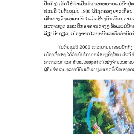
ປັກກິ່ງ) ເຮັດໃຫ້ຈຳເປັນຕ້ອງຂະຫຍາຍແມ່ນ້ຳຢູ
ຢວນລີ ໃນຕົ້ນຊຸມປີ 1980 ໄດ້ຂຸດຄອງຍາວເກືອບ 7
ເສັ້ນທາງວົງແຫວນ ທີ 3 ແລ້ວສ້າງກັນເຈື່ອນຕາ
ສະຖານທູດ ແລະ ຕຶກອາຄານຕ່າງໆ ອ້ອມແມ່ນ້ຳສ
ລ້ຽງມ້າຊຽວ, ເນື່ອງຈາກໄລຍະນັ້ນລະບົບບຳບັດນ້ຳເ
ໃນຕົ້ນຊຸມປີ 2000 ເທສະບານນະຄອນປັກກິ່ງ ໄດ
ເມືອງເຈົ້າຢາງ ໄດ້ດຳເນີນໂຄງການປັບປຸງຄັ້ງໃຫຍ່ ເຮັ
ສາທາລະນະ ແລະ ຫົວໜ່ວຍທຸລະກິດໃໝ່ໆຈຳນວນຫລວງຫລາຍ ຢ
ຜູ້ຄົນຈຳນວນຫລາຍນິຍົມເດີນທາງມາເຂດນີ້ເພື່ອຍ່າງອອກກຳ