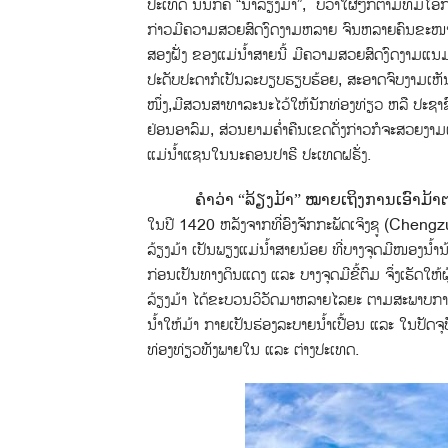
ປະເທດ ນັ້ນກໍຄື “ນ້ຳລ້ຽງມ້າ”, ບໍ່ວ່າໃຜໆກໍຕາມທີ່
ກ່າວມີຄວາມສວຍສົດງົດງາມຫລາຍ ຈົນຫລາຍຄົນຂະໜາ
ສອງຝັ່ງ ຂອງແມ່ນ້ຳສາຍນີ້ ມີຄວາມສວຍສົດງົດງາມແນມໄ
ປະດັບປະດາກໍເປັນລະບຽບຮຽບຮ້ອຍ, ສະອາດຈົບງາມເຫັນແລ
ໜຶ່ງ,​ມີສວນສາທາລະນະໄວ້ໃຫ້ນັກທ່ອງທ່ຽວ ຫລື ປະຊາຊ
ຢ່ອນອາລົມ, ສ່ວນຍາມຄ່ຳຄືນເຂດດັ່ງກ່າວກໍຈະສວຍງາມເ
ແມ່ນ້ຳແຊນໃນນະຄອນປາຣີ ປະເທດຝຣັ່ງ.
ຄຳວ່າ “ລ້ຽງມ້າ” ໝາຍເຖິງການເອົາມ້າ
ໃນປີ 1420 ຫລັງຈາກທີ່ອົງຈັກກະພັດເຈິງຊູ (Chengzu
ລ້ຽງມ້າ ເປັນພຽງແມ່ນ້ຳສາຍນ້ອຍ ທີ່ບາງຈຸດມີໜອງນ້
ກ່ອນເປັນທາງດິນແດງ ແລະ ບາງຈຸດມີຂີ້ຕົມ ຈຶ່ງເຮັດໃຫ້
ລ້ຽງມ້າ ໄດ້ຂະບວນວິວັດມາຫລາຍໄລຍະ ຕາມສະພາບກາ
ນ້ຳໃຫ້ມ້າ ກາຍເປັນຮ່ອງລະບາຍນ້ຳເປື້ອນ ແລະ ໃນປັດຈ
ທ່ອງທ່ຽວທັງພາຍໃນ ແລະ ຕ່າງປະເທດ.