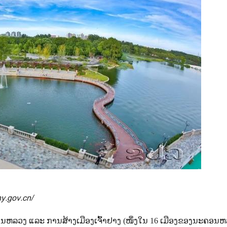
chy.gov.cn/
ລວງ ແລະ ການສ້າງເມືອງເຈົ້າຢາງ (ໜຶ່ງໃນ 16 ເມືອງຂອງນະຄອນ