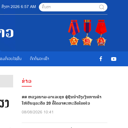
 08 ສີງຫາ 2026 6:57 AM
ື່ອມຕໍ່ເວບໄຊອ່ືນ
ຕິດຕໍ່ພວກເຮົາ
ຂ່າວ
ສສ ຫວຽດນາມ-ມາເລເຊຍ ສູ້ຊົນນຳວົງເງິນການຄ້າ
ສຽງ
ໃຫ້ບັນລຸລະດັບ 20 ຕື້ໂດລາສະຫະລັດໂດຍໄວ
08/08/2026 10:41