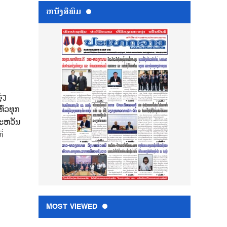
ຫນ້ັງສືພິມ
່ງ
່ົວທຸກ
ສະຫວັນ
່
MOST VIEWED