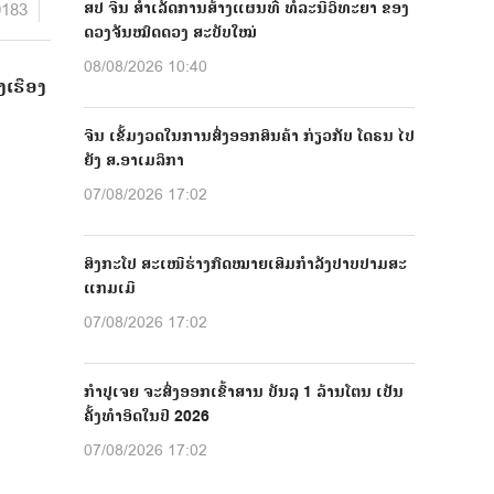
0183
ສປ ຈີນ ສຳເລັດການສ້າງແຜນທີ່ ທໍລະນີວິທະຍາ ຂອງ
ດວງຈັນໝົດດວງ ສະບັບໃໝ່
08/08/2026 10:40
ງເຮືອງ
ຈີນ ເຂັ້ມງວດໃນການສົ່ງອອກສິນຄ້າ ກ່ຽວກັບ ໂດຣນ ໄປ
ຍັງ ສ.ອາເມລິກາ
07/08/2026 17:02
ສິງກະໂປ ສະເໜີຮ່າງກົດໝາຍເສີມກຳລັງປາບປາມສະ
ແກມເມີ
07/08/2026 17:02
ກຳປູເຈຍ ຈະສົ່ງອອກເຂົ້າສານ ບັນລຸ 1 ລ້ານໂຕນ ເປັນ
ຄັ້ງທຳອິດໃນປີ 2026
07/08/2026 17:02