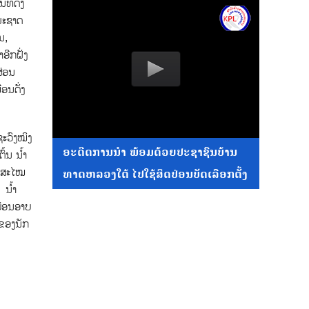
ີ່ດັ່ງ
ຳມະຊາດ
ນ,
ອີກຝັ່ງ
ຜ່ອນ
ອນດັ່ງ
ະວົງໝິງ
ອະດີດການນໍາ ພ້ອມດ້ວຍປະຊາຊົນບ້ານ
ົ້ນ ນ້ຳ
ໃນສະໄໝ
ທາດຫລວງໃຕ້ ໄປໃຊ້ສິດປ່ອນບັດເລືອກຕັ້ງ
 ນ້ຳ
ບ່ອນອາບ
ມຂອງນັກ