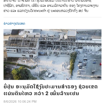
ສາກົນຈີນ ໄດ້ຈັດພິທີ ປີດ ຊຸດຝຶກອົບຮົມ ບັນດານັກຂ່າວ ພາກພື້ນອາຊີ
ປາຊີຟິກ, ອາຟຣິກກາ, ເອີຣົບ ແລະ ອາເມລິກາລາຕິນ ຂອງ ໂຄງການລາຍງານ
ຂ່າວ ແລະ ແລກປ່ຽນວັດທະນະທຳ ຢູ່ ນະຄອນຫລວງປັກກິ່ງ ສປ ຈີນ
ຂ່າວຕ່າງປະເທດ
ຍີ່ປຸ່ນ ອະນຸມັດໃຊ້ງົບປະມານສຳຮອງ ຊ່ວຍເຂດ
ແຜ່ນດິນໄຫວ ກວ່າ 2 ໝື່ນລ້ານເຢນ
8/6/2026 10:06:24 PM