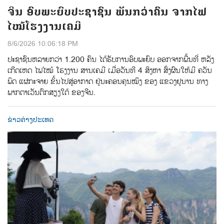
ຈີນ ອົບພະຍົບປະຊາຊົນ ພັນກວ່າຄົນ ຈາກໄຟ
ໄໝ້ໂຮງງານເຄມີ
8/6/2026 10:06:18 PM
ປະຊາຊົນຫລາຍກວ່າ 1.200 ຄົນ ໄດ້ຮັບການອົບພະຍົບ ອອກຈາກພື້ນທີ່ ຫລັງ
ເກີດເຫດ ໄຟໄໝ້ ໂຮງງານ ສານເຄມີ ເມື່ອວັນທີ 4 ສິງຫາ ສົ່ງຜົນໃຫ້ມີ ຄວັນ
ພິດ ແຜ່ກະຈາຍ ຂິ້ນໄປສູ່ອາກາດ ຢູ່ນະຄອນຄຸນໝິງ ຂອງ ແຂວງຢູນານ ທາງ
ພາກຕາເວັນຕົກສຽງໃຕ້ ຂອງຈີນ.
ຂ່າວຕ່າງປະເທດ