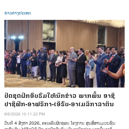
ຂ່າວຕ່າງປະເທດ
ປີດຊຸດຝຶກອົບຮົມໃຫ້ນັກຂ່າວ ພາກພື້ນ ອາຊີ
ປາຊີຟິກ-ອາຟຣິກາ-ເອີຣົບ-ອາເມລິກາລາຕິນ
8/6/2026 10:11:22 PM
ວັນທີ 4 ສິງຫາ 2026, ຄະນະຮັບຜິດຊອບ ໂຄງການ ສູນສື່ສານມວນຊົນ