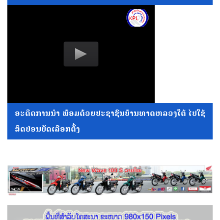
ອະດີດການນໍາ ພ້ອມດ້ວຍປະຊາຊົນບ້ານທາດຫລວງໃຕ້ ໄປໃຊ້
ສິດປ່ອນບັດເລືອກຕັ້ງ