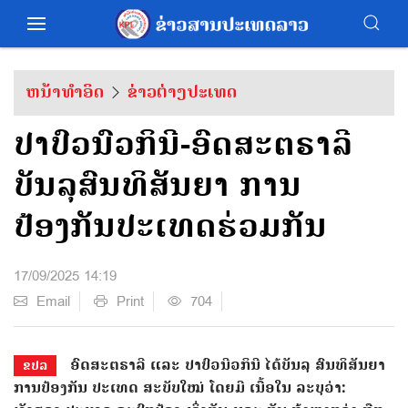
ຫນ້າທຳອິດ
ຂ່າວຕ່າງປະເທດ
ປາປົວນົວກິນີ-ອົດສະຕຣາລີ
ບັນລຸສົນທິສັນຍາ ການ
ປ້ອງກັນປະເທດຮ່ວມກັນ
17/09/2025 14:19
Email
Print
704
ອົດສະຕຣາລີ ແລະ ປາປົວນີວກິນີ ໄດ້ບັນລຸ ສົນທິສັນຍາ
ຂປລ
ການປ້ອງກັນ ປະເທດ ສະບັບໃໝ່ ໂດຍມີ ເນື້ອໃນ ລະບຸວ່າ: