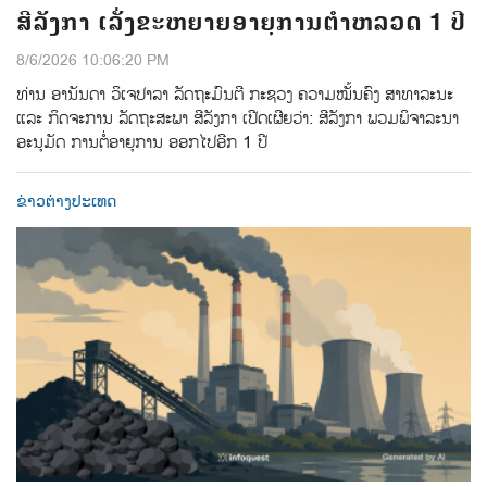
ສີລັງກາ ເລັ່ງຂະຫຍາຍອາຍຸການຕຳຫລວດ 1 ປີ
8/6/2026 10:06:20 PM
ທ່ານ ອານັນດາ ວິເຈປາລາ ລັດຖະມົນຕີ ກະຊວງ ຄວາມໝັ້ນຄົງ ສາທາລະນະ
ແລະ ກິດຈະການ ລັດຖະສະພາ ສີລັງກາ ເປີດເຜີຍວ່າ: ສີລັງກາ ພວມພິຈາລະນາ
ອະນຸມັດ ການຕໍ່ອາຍຸການ ອອກໄປອີກ 1 ປີ
ຂ່າວຕ່າງປະເທດ