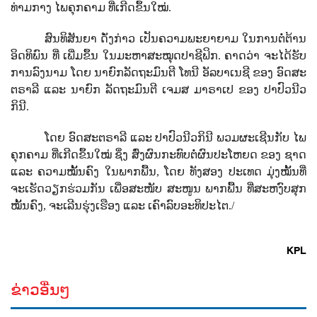
ທ່າມກາງ ໄພຄຸກຄາມ ທີ່ເກີດຂຶ້ນໃໝ່.
ສົນທິສັນຍາ ດັ່ງກ່າວ ເປັນຄວາມພະຍາຍາມ ໃນການຕໍ່ຕ້ານ
ອິດທິພົນ ທີ່ ເພີ່ມຂຶ້ນ ໃນມະຫາສະໝຸດປາຊີຟິກ. ຄາດວ່າ ຈະໄດ້ຮັບ
ການລົງນາມ ໂດຍ ນາຍົກລັດຖະມົນຕີ ໂທນີ ອັລບາເນຊີ ຂອງ ອົດສະ
ຕຣາລີ ແລະ ນາຍົກ ລັດຖະມົນຕີ ເຈມສ ມາຣາເປ ຂອງ ປາປົວນີວ
ກິນີ.
ໂດຍ ອົດສະຕຣາລີ ແລະ ປາປົວນີວກິນີ ພວມຜະເຊີນກັບ ໄພ
ຄຸກຄາມ ທີ່ເກີດຂຶ້ນໃໝ່ ຊຶ່ງ ສົ່ງຜົນກະທົບຕໍ່ຜົນປະໂຫຍດ ຂອງ ຊາດ
ແລະ ຄວາມໝັ້ນຄົງ ໃນພາກພື້ນ, ໂດຍ ທັງສອງ ປະເທດ ມຸ່ງໝັ້ນທີ່
ຈະເຮັດວຽກຮ່ວມກັນ ເພື່ອສະໜັບ ສະໜູນ ພາກພື້ນ ທີ່ສະຫງົບສຸກ
ໝັ້ນຄົງ, ຈະເລີນຮຸ່ງເຮືອງ ແລະ ເຄົາລົບອະທິປະໄຕ.
/
KPL
ຂ່າວອື່ນໆ