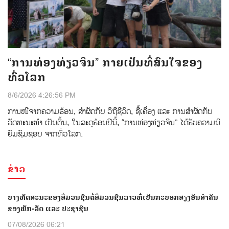
“ການທ່ອງທ່ຽວຈີນ” ກາຍເປັນທີ່ສົນໃຈຂອງ
ທົ່ວໂລກ
8/6/2026 4:26:56 PM
ການ​​ໜີ​ຈາກ​ຄວາມ​ຮ້ອນ, ​ສຳ​ຜັດ​ກັບ ​ວິ​ຖີ​ຊີ​ວິດ, ​ຊື້​ເຄື່ອງ ແລະ​ ການ​ສຳ​ຜັດ​ກັບ​
ວັດ​ທະ​ນະ​ທຳ ເປັນ​ຕົ້ນ, ໃນ​ລະ​ດູ​ຮ້ອນ​ປີ​ນີ້, “ການ​ທ່ອງ​ທ່ຽວ​ຈີນ” ​ໄດ້​ຮັບ​ຄວາມ​ນິ​
ຍົມ​ຊົມ​ຊອບ ຈາກ​ທົ່ວໂລກ.
ຂ່າວ
ບາງທັດສະນະຂອງສື່ມວນຊົນຕໍ່ສື່ມວນຊົນລາວທີ່ເປັນກະບອກສຽງອັນສຳຄັນ
ຂອງພັກ-ລັດ ແລະ ປະຊາຊົນ
07/08/2026 06:21