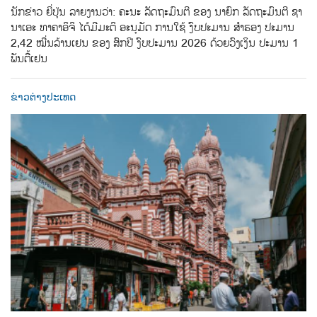
ນັກຂ່າວ ຍີ່ປຸ່ນ ລາຍງານວ່າ: ຄະນະ ລັດຖະມົນຕີ ຂອງ ນາຍົກ ລັດຖະມົນຕີ ຊາ
ນາເອະ ທາຄາອິຈິ ໄດ້ມີມະຕິ ອະນຸມັດ ການໃຊ້ ງົບປະມານ ສຳຮອງ ປະມານ
2,42 ໝື່ນລ້ານເຢນ ຂອງ ສົກປີ ງົບປະມານ 2026 ດ້ວຍວົງເງິນ ປະມານ 1
ພັນຕື້ເຢນ
ຂ່າວຕ່າງປະເທດ