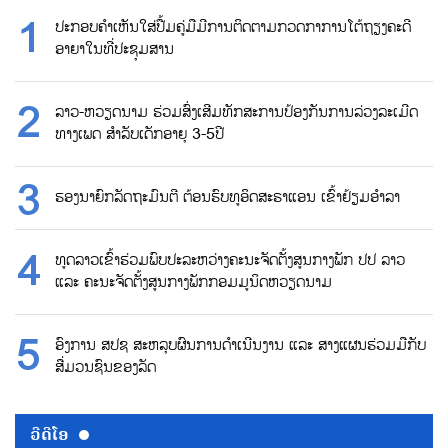
ປະກອບຄຳເຫັນໃສ່ປື້ມຄູ່ມືມີການຕິດຕາມກວດກາການໂຕ້ຖຽງຄະດີ
ອາຍາໃນທີ່ປະຊຸມສານ
ລາວ-ຫວຽດນາມ ຮ່ວມສົ່ງເສີມທັກສະການປ້ອງກັນການລ່ວງລະເມີດ
ທາງເພດ ສຳລັບເດັກອາຍຸ 3-5ປີ
ຮອງນາຍົກລັດຖະມົນຕີ ຕ້ອນຮົບທູອິດສະຣາແອນ ເຂົ້າຢ້ຽມອຳລາ
ທູດລາວເຂົ້າຮ່ວມພົບປະລະຫວ່າງຄະນະຈັດຕັ້ງສູນກາງພັກ ປປ ລາວ
ແລະ ຄະນະຈັດຕັ້ງສູນກາງພັກກອມມູນິດຫວຽດນາມ
ອົງການ ສປຊ ສະຫລຸບຜົນການດຳເນີນງານ ແລະ ສາງແຜນຮ່ວມມືກັບ
ສື່ມວນຊົນຂອງລັດ
ວີດີໂອ