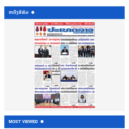
ຫນ້ັງສືພິມ
MOST VIEWED