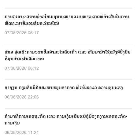
ການວິເຄາະ-ວິຈານຂ່າວໃຫ້ມີຄຸນນະພາບແມ່ນພາລະກິດທີ່ຈຳເປັນໃນການ
ພັດທະນາສື່ມວນຊົນສະໄໝໃໝ່
07/08/2026 06:17
ປກສ ຢຸດເຊົາການອອກປື້ມສຳມະໂນຄົວເກົ່າ ແລະ ຫັນມານຳໃຊ້ໜັງສືຢັ້ງຢືນ
ຂໍ້ມູນສຳມະໂນຄົວແທນ
07/08/2026 06:12
ອາຊຽນ ກຽມຮັບມືກັບສະພາບພູມອາກາດ ທີ່ເພີ່ມທະວີ ຄວາມຮຸນແຮງ
06/08/2026 22:06
ກຳມາທິການເສດຖະກິດ ແລະ ການເງິນເຜີຍແຜ່ຄູ່ມືວຽກງານເສດຖະກິດ-
ການເງິນ
06/08/2026 11:21