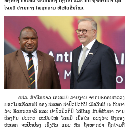
ທັງສອງ ປະເທດ ຈະປົກປ້ອງ ເຊິ່ງກັນ ແລະ ກັນ ຖ້າຫາກວ່າ ຖືກ
ໂຈມຕີ ທ່າມກາງ ໄພຄຸກຄາມ ທີ່ເກີດຂຶ້ນໃໝ່.
ຂປລ. ສຳນັກຂ່າວ ເອເອຟພີ ລາຍງານ ຈາກນະຄອນຫລວງ
ພອດໂມແຣັດສະບີ ຂອງ ປະເທດ ປາປົວນີວກິນີ ເມື່ອວັນທີ 16 ກັນຍາ
ວ່າ: ອົດສະຕຣາລີ ແລະ ປາປົວນີວກິນີ ໄດ້ບັນລຸ ສົນທິສັນຍາ ການ
ປ້ອງກັນ ປະເທດ ສະບັບໃໝ່ ໂດຍມີ ເນື້ອໃນ ລະບຸວ່າ: ທັງສອງ
ປະເທດ ຈະປົກປ້ອງ ເຊິ່ງກັນ ແລະ ກັນ ຖ້າຫາກວ່າ ຖືກໂຈມຕີ