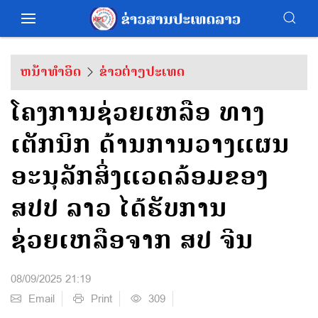
ຫນ້າທຳອິດ
ຂ່າວຕ່າງປະເທດ
ໂຄງການຊ່ວຍເຫລືອ ທາງ
ເຕັກນິກ ດ້ານການວາງແຜນ
ອະນຸລັກສິ່ງແວດລ້ອມຂອງ
ສປປ ລາວ ໄດ້ຮັບການ
ຊ່ວຍເຫລືອຈາກ ສປ ຈີນ
08/09/2025 21:19
Email
Print
309