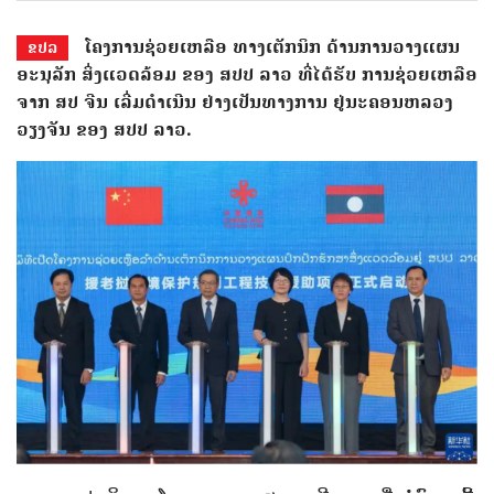
ໂຄງການຊ່ວຍເຫລືອ ທາງເຕັກນິກ ດ້ານການວາງແຜນ
ຂປລ
ອະນຸລັກ ສິ່ງແວດລ້ອມ ຂອງ ສປປ ລາວ ທີ່ໄດ້ຮັບ ການຊ່ວຍເຫລືອ
ຈາກ ສປ ຈີນ ເລີ່ມດຳເນີນ ຢ່າງເປັນທາງການ ຢູ່ນະຄອນຫລວງ
ວຽງຈັນ ຂອງ ສປປ ລາວ.