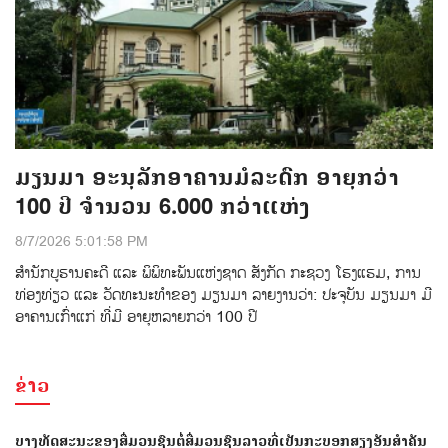
ມຽນມາ ອະນຸລັກອາຄານມໍລະດົກ ອາຍຸກວ່າ
100 ປີ ຈຳນວນ 6.000 ກວ່າແຫ່ງ
8/7/2026 5:01:58 PM
ສຳນັກບູຮານຄະດີ ແລະ ພິພິທະພັນແຫ່ງຊາດ ສັງກັດ ກະຊວງ ໂຮງແຮມ, ການ
ທ່ອງທ່ຽວ ແລະ ວັດທະນະທຳຂອງ ມຽນມາ ລາຍງານວ່າ: ປະຈຸບັນ ມຽນມາ ມີ
ອາຄານເກົ່າແກ່ ທີ່ມີ ອາຍຸຫລາຍກວ່າ 100 ປີ
ຂ່າວ
ບາງທັດສະນະຂອງສື່ມວນຊົນຕໍ່ສື່ມວນຊົນລາວທີ່ເປັນກະບອກສຽງອັນສຳຄັນ