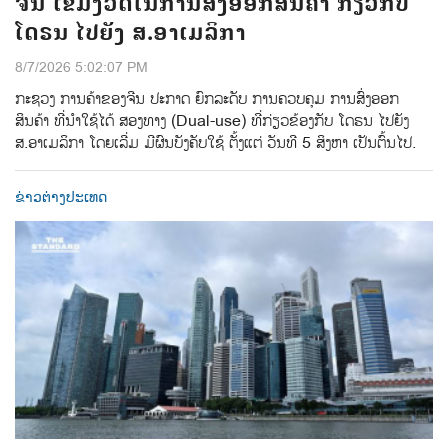
ຈີນ ເຂັ້ມງວດໃນການສົ່ງອອກສິນຄ້າ ກ່ຽວກັບ
ໂດຣນ ໄປຍັງ ສ.ອາເມລິກາ
8/7/2026 5:02:07 PM
ກະຊວງ ການຄ້າຂອງຈີນ ປະກາດ ຍົກລະດັບ ການຄວບຄຸມ ການສົ່ງອອກ
ສິນຄ້າ ທີ່ນຳໃຊ້ໄດ້ ສອງທາງ (Dual-use) ທີ່ກ່ຽວຂ້ອງກັບ ໂດຣນ ໄປຍັງ
ສ.ອາເມລິກາ ໂດຍເລີ່ມ ມີຜົນບັງຄັບໃຊ້ ຕັ້ງແຕ່ ວັນທີ 5 ສິງຫາ ເປັນຕົ້ນໄປ.
ຂ່າວຕ່າງປະເທດ