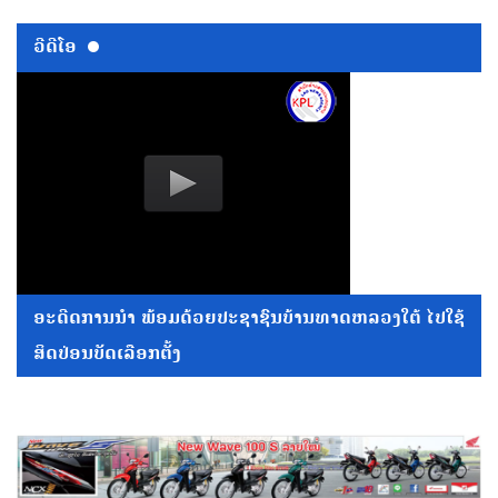
ວີດີໂອ
ອະດີດການນໍາ ພ້ອມດ້ວຍປະຊາຊົນບ້ານທາດຫລວງໃຕ້ ໄປໃຊ້
ສິດປ່ອນບັດເລືອກຕັ້ງ