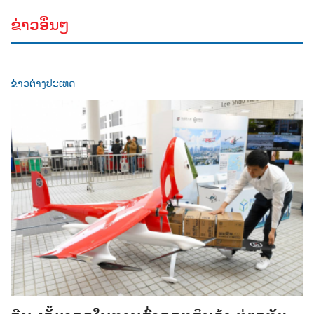
ຂ່າວອື່ນໆ
ຂ່າວຕ່າງປະເທດ