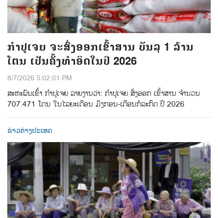
ກຳປູເຈຍ ຈະສົ່ງອອກເຂົ້າສານ ບັນລຸ 1 ລ້ານ
ໂຕນ ເປັນຄັ້ງທຳອິດໃນປີ 2026
8/7/2026 5:02:01 PM
ສະຫະພັນເຂົ້າ ກຳປູເຈຍ ລາຍງານວ່າ: ກໍາປູເຈຍ ສົ່ງອອກ ເຂົ້າສານ ຈຳນວນ
707.471 ໂຕນ ໃນໄລຍະເດືອນ ມັງກອນ-ເດືອນກໍລະກົດ ປີ 2026
ຂ່າວຕ່າງປະເທດ