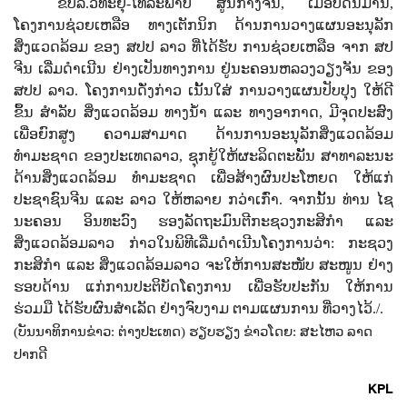
ຂປລ.ວິທະຍຸ-ໂທລະພາບ ສູນກາງຈີນ, ເມື່ອບໍ່ດົນມານີ້,
ໂຄງການຊ່ວຍເຫລືອ ທາງເຕັກນິກ ດ້ານການວາງແຜນອະນຸລັກ
ສິ່ງແວດລ້ອມ ຂອງ ສປປ ລາວ ທີ່ໄດ້ຮັບ ການຊ່ວຍເຫລືອ ຈາກ ສປ
ຈີນ ເລີ່ມດຳເນີນ ຢ່າງເປັນທາງການ ຢູ່ນະຄອນຫລວງວຽງຈັນ ຂອງ
ສປປ ລາວ.
ໂຄງການດັ່ງກ່າວ ເນັ້ນໃສ່ ການວາງແຜນປັບປຸງ ໃຫ້ດີ
ຂຶ້ນ ສຳລັບ ສິ່ງແວດລ້ອມ ທາງນ້ຳ ແລະ ທາງອາກາດ
,
ມີຈຸດປະສົງ
ເພື່ອຍົກສູງ ຄວາມສາມາດ ດ້ານການອະນຸລັກສິ່ງແວດລ້ອມ
ທຳມະຊາດ ຂອງປະເທດລາວ
,
ຊຸກຍູ້ໃຫ້ຜະລິດຕະພັັນ ສາທາລະນະ
ດ້ານສິ່ງແວດລ້ອມ ທຳມະຊາດ ເພື່ອສ້າງຜົນປະໂຫຍດ ໃຫ້ແກ່
ປະຊາຊົນຈີນ ແລະ ລາວ ໃຫ້ຫລາຍ ກວ່າເກົ່າ.
ຈາກນັ້ນ ທ່ານ ໄຊ
ນະຄອນ ອິນທະວົງ
ຮອງລັດຖະມົນຕີກະຊວງກະສິກຳ ແລະ
ສິ່ງແວດລ້ອມລາວ ກ່າວໃນພິທີເລີ່ມດຳເນີນໂຄງການວ່າ:
ກະຊວງ
ກະສິກຳ ແລະ ສິ່ງແວດລ້ອມລາວ ຈະໃຫ້ການສະໜັບ ສະໜູນ ຢ່າງ
ຮອບດ້ານ ແກ່ການປະຕິບັດໂຄງການ ເພື່ອຮັບປະກັນ ໃຫ້ການ
ຮ່ວມມື ໄດ້ຮັບຜົນສຳເລັດ ຢ່າງຈົບງາມ ຕາມແຜນການ ທີ່ວາງໄວ້./.
(
ບັນນາທິການຂ່າວ:
ຕ່າງປະເທດ)
ຮຽບຮຽງ ຂ່າວໂດຍ:
ສະໄຫວ ລາດ
ປາກດີ
KPL