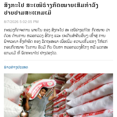
ສິງກະໂປ ສະເໜີຮ່າງກົດໝາຍເສີມກຳລັງ
ປາບປາມສະແກມເມີ
8/7/2026 5:02:05 PM
ກະຊວງກິດຈະການ ພາຍໃນ ຂອງ ສິງກະໂປ ສະ ເໜີຮ່າງແກ້ໄຂ ກົດໝາຍ ວ່າ
ດ້ວຍ ຕ້ານການ ຫລອກລວງ ສໍ້ໂກງ ແລະ ປະເດັນສຳຄັນອື່ນໆ ເຂົ້າສູ່ ການ
ພິຈາລະນາ ຄັ້ງທຳອິດ ຂອງ ລັດຖະສະພາ ເພື່ອເພີ່ມ ຄວາມເຂັ້ມແຂງ ໃຫ້ແກ່
ກອບກົດໝາຍ ໃນການ ຮັບມື ກັບ ບັນຫາ ຫລອກລວງສໍ້ໂກງ ຫລື ພວກສະ
ແກມເມີ ທີ່ ພັດທະນາໄປ ຢ່າງວ່ອງໄວ.
ຂ່າວຕ່າງປະເທດ