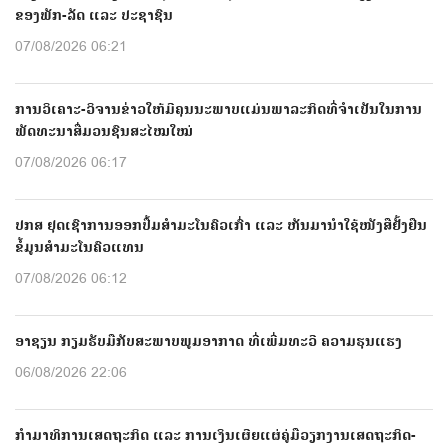
ຂອງພັກ-ລັດ ແລະ ປະຊາຊົນ
07/08/2026 06:21
ການວິເຄາະ-ວິຈານຂ່າວໃຫ້ມີຄຸນນະພາບແມ່ນພາລະກິດທີ່ຈຳເປັນໃນການ
ພັດທະນາສື່ມວນຊົນສະໄໝໃໝ່
07/08/2026 06:17
ປກສ ຢຸດເຊົາການອອກປື້ມສຳມະໂນຄົວເກົ່າ ແລະ ຫັນມານຳໃຊ້ໜັງສືຢັ້ງຢືນ
ຂໍ້ມູນສຳມະໂນຄົວແທນ
07/08/2026 06:12
ອາຊຽນ ກຽມຮັບມືກັບສະພາບພູມອາກາດ ທີ່ເພີ່ມທະວີ ຄວາມຮຸນແຮງ
06/08/2026 22:06
ກຳມາທິການເສດຖະກິດ ແລະ ການເງິນເຜີຍແຜ່ຄູ່ມືວຽກງານເສດຖະກິດ-