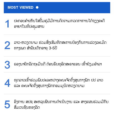
MOST VIEWED
ປະກອບຄຳເຫັນໃສ່ປື້ມຄູ່ມືມີການຕິດຕາມກວດກາການໂຕ້ຖຽງຄະດີ
ອາຍາໃນທີ່ປະຊຸມສານ
ລາວ-ຫວຽດນາມ ຮ່ວມສົ່ງເສີມທັກສະການປ້ອງກັນການລ່ວງລະເມີດ
ທາງເພດ ສຳລັບເດັກອາຍຸ 3-5ປີ
ຮອງນາຍົກລັດຖະມົນຕີ ຕ້ອນຮົບທູອິດສະຣາແອນ ເຂົ້າຢ້ຽມອຳລາ
ທູດລາວເຂົ້າຮ່ວມພົບປະລະຫວ່າງຄະນະຈັດຕັ້ງສູນກາງພັກ ປປ ລາວ
ແລະ ຄະນະຈັດຕັ້ງສູນກາງພັກກອມມູນິດຫວຽດນາມ
ອົງການ ສປຊ ສະຫລຸບຜົນການດຳເນີນງານ ແລະ ສາງແຜນຮ່ວມມືກັບ
ສື່ມວນຊົນຂອງລັດ