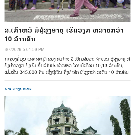
ສ.ເກົາຫລີ ມີຜູ້ສູງອາຍຸ ເຮັດວຽກ ຫລາຍກວ່າ
10 ລ້ານຄົນ
8/7/2026 5:01:59 PM
ກະຊວງຂໍ້ມູນ ແລະ ສະຖິຕິ ຂອງ ສ.ເກົາຫລີ ເປີດເຜີຍວ່າ: ຈໍານວນ ຜູ້ສູງອາຍຸ ທີ່
ຍັງເຮັດວຽກ ຍັງເພີ່ມຂຶ້ນເປັນປະຫວັດສາດ ໂດຍມີເກືອບ 10,13 ລ້ານຄົນ,
ເພີ່ມຂຶ້ນ 345.000 ຄົນ ເຊິ່ງຖືເປັນ ຄັ້ງທຳອິດ ທີ່ສູງກວ່າ ລະດັບ 10 ລ້ານຄົນ
ຂ່າວຕ່າງປະເທດ