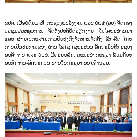
ຂປລ. ​ເມື່ອ​ບໍ່​ດົນ​ມາ​ນີ້, ກະຊວງພະລັງງານ ແລະ ບໍ່ແຮ່ (ພບ) ຈັດກອງ
ປະຊຸມສະຫລຸບການ ຈັດຕັ້ງປະຕິບັດວຽກງານ ໃນໄລຍະຜ່ານມາ
ແລະ ຜ່ານເອກະສານການປັບປຸງກົງຈັກການຈັດຕັ້ງ ພັກ-ລັດ ໂດຍ
ການເປັນປະທານຂອງ ທ່ານ ໂພໄຊ ໄຊຍະສອນ ລັດຖະມົນຕີກະຊວງ
ພະລັງງານ ແລະ ບໍ່ແຮ່
,
ມີຄະນະພັກ
,
ຄະນະນຳກະຊວງ ພ້ອມດ້ວຍ
ພະນັກງານ-ລັດຖະກອນ ພາຍໃນກະຊວງ ພບ ເຂົ້າຮ່ວມ.