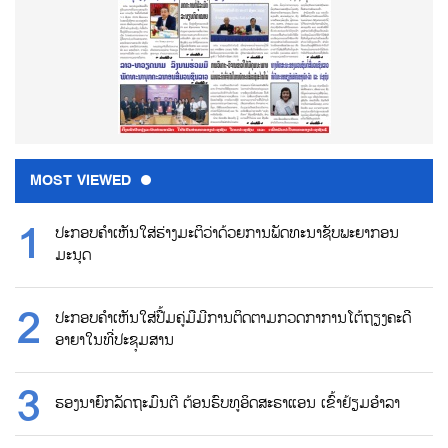
MOST VIEWED
ປະກອບຄຳເຫັນໃສ່ຮ່າງມະຕິວ່າດ້ວຍການພັດທະນາຊັບພະຍາກອນ
ມະນຸດ
ປະກອບຄຳເຫັນໃສ່ປື້ມຄູ່ມືມີການຕິດຕາມກວດກາການໂຕ້ຖຽງຄະດີ
ອາຍາໃນທີ່ປະຊຸມສານ
ຮອງນາຍົກລັດຖະມົນຕີ ຕ້ອນຮົບທູອິດສະຣາແອນ ເຂົ້າຢ້ຽມອຳລາ