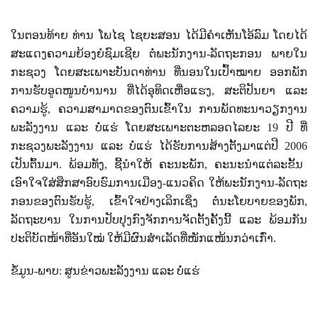
ໃນຕອນທ້າຍ ທ່ານ ໂພໄຊ ໄຊຍະສອນ ໄດ້ມີຄໍາເຫັນໂອ້ລົມ ໂດຍໄດ້
ສະແດງຄວາມຍ້ອງຍໍຊົມເຊີຍ ຕໍ່ພະນັກງານ-ລັດຖະກອນ ພາຍໃນ
ກະຊວງ ໂດຍສະເພາະບັນດາທ່ານ ທີ່ນອນໃນເປົ້າໝາຍ ອອກພັກ
ການຮັບອູດໜູນບຳນານ ທີ່ໄດ້ອຸທິດເຫື່ອແຮງ
,
ສະຕິປັນຍາ ແລະ
ຄວາມຮູ້
,
ຄວາມສາມາດຂອງຕົນເຂົ້າໃນ ການພັດທະນາວຽກງານ
ພະລັງງານ ແລະ ບໍ່ແຮ່ ໂດຍສະເພາະຕະຫລອດໄລຍະ
19
ປີ ທີ່
ກະຊວງພະລັງງານ ແລະ ບໍ່ແຮ່ ໄດ້ຮັບການສ້າງຕັ້ງມາແຕ່ປີ
2006
ເປັນຕົ້ນມາ. ພ້ອມທັງ, ຊີ້ນໍາໃຫ້ ຄະນະພັກ
,
ຄະນະນຳແຕ່ລະຂັ້ນ
ເອົາໃຈໃສ່ສຶກສາອົບຮົມການເມືອງ-ແນວຄິດ ໃຫ້ພະນັກງານ-ລັດຖະ
ກອນຂອງຕົນຮັບຮູ້
,
ເຂົ້າໃຈຢ່າງເລິກເຊິ່ງ ຕໍ່ນະໂຍບາຍຂອງພັກ
,
ລັດຖະບານ ໃນການປັບປຸງກົງຈັກການຈັດຕັ້ງຄັ້ງນີ້ ແລະ ພ້ອມກັນ
ປະຕິບັດໜ້າທີ່ອັນໃໝ່ ໃຫ້ມີຜົນສຳເລັດທີ່ໜັກແໜ້ນກວ່າເກົ່າ.
ຂໍ້ມູນ-ພາບ: ສູນຂ່າວພະລັງງານ ແລະ ບໍ່ແຮ່