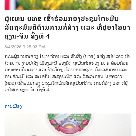
ຜູ້ແທນ ຍທຂ ເຂົ້າຮ່ວມກອງປະຊຸມໂຕະມົນ
ລັດຖະມົນຕີດ້ານການກໍ່ສ້າງ ແລະ ທີ່ຢູ່ອາໃສອາ
ຊຽນ-ຈີນ ຄັ້ງທີ 4
8/4/2026 9:28:03 PM
ຄະນະຜູ້ແທນກະຊວງ ໂຍທາທິການ ແລະ ຂົນສົ່ງ (ຍທຂ) ແຫ່ງ ສປປ ລາວ ນໍາ
ໂດຍທ່ານ ງາມປະສົງ ເມືອງມະນີ ຮອງລັດ ຖະມົນຕີກະຊວງ ຍທຂ ພ້ອມດ້ວຍ
ຄະນະຈາກກົມເຄຫາ ແລະ ຜັງເມືອງ, ຫ້ອງການກະຊວງ, ກົມແຜນການ ແລະ
ການຮ່ວມມື ແລະ ສະມາຄົມ ສະຖາປະນິກ ແລະ ວິສະວະກອນ ໂຍທາລາວ
(ສສວ) ເຂົ້າຮ່ວມກອງ ປະຊຸມໂຕະມົນລັດຖະມົນຕີດ້ານ ການກໍ່ສ້າງ ແລະ ທີ່ຢູ່
ອາໄສອາ ຊຽນ-ຈີນ ຄັ້ງທີ 4
ການເມືອງ