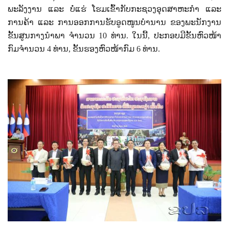
ພະລັງງານ ແລະ ບໍ່ແຮ່ ໂຮມເຂົ້າກັບກະຊວງອຸດສາຫະກຳ ແລະ
ການຄ້າ ແລະ ການອອກການຮັບອູດໜູນບຳນານ ຂອງພະນັກງານ
ຂັ້ນສູນກາງນຳພາ ຈຳນວນ
10
ທ່ານ. ໃນນີ້, ປະກອບມີຂັ້ນຫົວໜ້າ
ກົມຈຳນວນ
4
ທ່ານ
,
ຂັ້ນຮອງຫົວໜ້າກົມ
6
ທ່ານ.