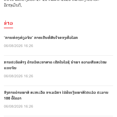
ລັດຖະມົນຕີ,
ຂ່າວ
“ການທ່ອງທ່ຽວຈີນ” ກາຍເປັນທີ່ສົນໃຈຂອງທົ່ວໂລກ
06/08/2026 16:26
ການປະດິດສ້າງ ດ້ານວິທະຍາສາດ ເຕັກໂນໂລຊີ ນຳພາ ຄວາມທັນສະໄໝ
ແບບຈີນ
06/08/2026 16:26
ອົງການດ່ານພາສີ ສະຫະລັດ ອາເມລິກາ ໄດ້ຄືນເງິນພາສີໄປແລ້ວ ປະມານ
100 ຕື້ໂດລາ
06/08/2026 16:26