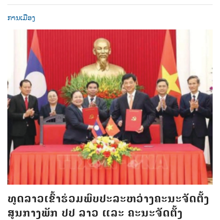
ການເມືອງ
ທູດລາວເຂົ້າຮ່ວມພົບປະລະຫວ່າງຄະນະຈັດຕັ້ງ
ສູນກາງພັກ ປປ ລາວ ແລະ ຄະນະຈັດຕັ້ງ