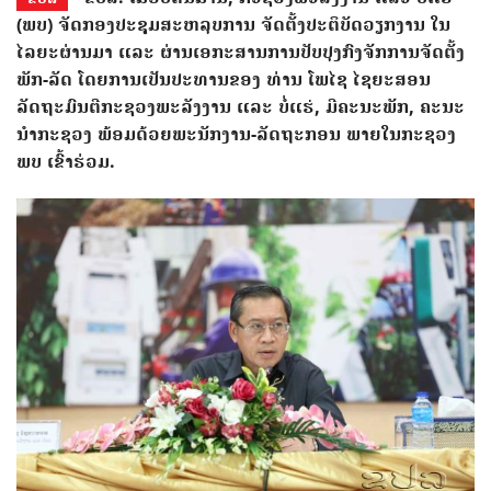
(ພບ) ຈັດກອງປະຊຸມສະຫລຸບການ ຈັດຕັ້ງປະຕິບັດວຽກງານ ໃນ
ໄລຍະຜ່ານມາ ແລະ ຜ່ານເອກະສານການປັບປຸງກົງຈັກການຈັດຕັ້ງ
ພັກ-ລັດ ໂດຍການເປັນປະທານຂອງ ທ່ານ ໂພໄຊ ໄຊຍະສອນ
ລັດຖະມົນຕີກະຊວງພະລັງງານ ແລະ ບໍ່ແຮ່, ມີຄະນະພັກ, ຄະນະ
ນຳກະຊວງ ພ້ອມດ້ວຍພະນັກງານ-ລັດຖະກອນ ພາຍໃນກະຊວງ
ພບ ເຂົ້າຮ່ວມ.