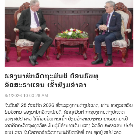
ຮອງນາຍົກລັດຖະມົນຕີ ຕ້ອນຮົບທູ
ອິດສະຣາແອນ ເຂົ້າຢ້ຽມອຳລາ
8/1/2026 10:00:28 AM
ໃນວັນທີ 28 ກໍລະກົດ 2026 ທີ່ກະຊວງການຕ່າງປະເທດ, ທ່ານ ທອງສະຫວັນ
ພົມວິຫານ ຮອງນາຍົກລັດຖະມົນຕີ, ລັດຖະມົນຕີ ກະຊວງການຕ່າງປະເທດ
ແຫ່ງ ສປປ ລາວ ໄດ້ຕ້ອນຮັບການເຂົ້າ ຢ້ຽມອໍາລາຂອງທ່ານ ຢາຣອນ ມາເຢີ
ເອກອັກຄະລັດຖະທູດວິສາ ມັນຜູ້ມີອໍານາດເຕັມ ແຫ່ງ ລັດອິດ ສະຣາແອນ ປະຈໍາ
ສປປ ລາວ ໃນໂອກາດສໍາເລັດການປະຕິບັດໜ້າທີ່ ການທູດຢູ່ ສປປ ລາວ.