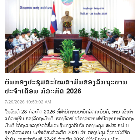
ຜົນກອງປະຊຸມສະໄໝສາມັນຂອງລັກຖະບານ
ປະຈຳເດືອນ ກໍລະກົດ 2026
7/29/2026 10:53:02 AM
ໃນວັນທີ 28 ກໍລະກົດ 2026 ທີ່ສໍານັກງານນາຍົກລັດຖະມົນຕີ, ທ່ານ ເຂິງຄຳ
ແກ້ວໜູຈັນ ຮອງລັດຖະມົນຕີ, ຮອງຫົວໜ້າຫ້ອງວ່າການສໍານັກງານນາຍົກດຖະ
ມົນຕີ ໄດ້ຖະແຫລງຂ່າວຕໍ່ສ່ືມວນຊົນກ່ຽວກັບຜົນກອງປະຊຸມ ສະໄໝສາມັນ
ຂອງລັດຖະບານ ປະຈຳເດືອນກໍລະກົດ 2026 ວ່າ: ກອງປະຊຸມດັ່ງກ່າວໄດ້ຈັດ
ຂຶ້ນໃນ ລະຫວ່າງວັນທີ 27-28 ກໍລະກົດ 2026 ທີ່ສໍານັກງານນາຍົກ