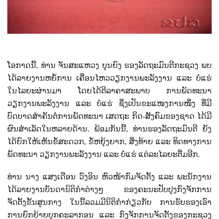
ໂອກາດນີ້
,
ທ່ານ ຈັນສະແຫວງ ບຸນຍົງ ຮອງລັດຖະມົນຕີກະຊວງ ພບ
ໄດ້ລາຍງານຫຍໍ້ການ ເຄື່ອນໄຫວວຽກງານພະລັງງານ ແລະ ບໍ່ແຮ່
ໃນໄລຍະຜ່ານມາ ໂດຍໄດ້ຕີລາຄາສະພາບ ການພັດທະນາ
ວຽກງານພະລັງງານ ແລະ ບໍ່ແຮ່ ຊຶ່ງເປັນຂະແໜງການໜຶ່ງ ທີ່ມີ
ບົດບາດສຳຄັນຕໍ່ການພັດທະນາ ເສດຖະ ກິດ-ສັງຄົມຂອງຊາດ ໄດ້ມີ
ຜົນສຳເລັດໃນຫລາຍດ້ານ. ພ້ອມກັນນີ້
,
ທ່ານຮອງລັດຖະມົນຕີ ຍັງ
ໄດ້ຍົກໃຫ້ເຫັນຂໍ້ສະດວກ
,
ຂໍ້ຫຍຸ້ງຍາກ
,
ສິ່ງທ້າຍ ແລະ ທິດທາງການ
ພັດທະນາ ວຽກງານພະລັງງານ ແລະ ບໍ່ແຮ່ ແຕ່ລະໄລຍະຕື່ມອີກ.
ທ່ານ ນາງ ແສງເດືອນ ວົງອິນ ຫົວໜ້າກົມຈັດຕັ້ງ ແລະ ພະນັກງານ
ໄດ້ລາຍງານບັນດານິຕິກຳຕ່າງໆ ຂອງຄະນະປັບປຸງກົງຈັກການ
ຈັດຕັ້ງຂັ້ນສູນກາງ ໃນນີ້ລວມມີນິຕິກຳກ່ຽວກັບ ການຮັບຮອງເອົາ
ການຍົກຍ້າຍບຸກຄະລາກອນ ແລະ ກົງຈັກການຈັດຕັ້ງຂອງກະຊວງ