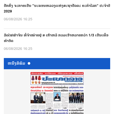
ປັກກິ່ງ ຈະກາຍເປັນ "ນະຄອນຫລວງແຫ່ງສະຖາປັດຕະ ຍະກຳໂລກ" ປະຈຳປີ
2029
06/08/2026 16:25
ລົດໄຟຟ້າຈີນ ທີ່ຈຳໜ່າຍຢູ່ ສ ເກົາຫລີ ກວມເອົາຫລາຍກວ່າ 1/3 ເປັນເທື່ອ
ທຳອິດ
06/08/2026 16:25
ຫນ້ັງສືພິມ