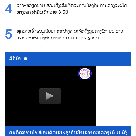
ລາວ-ຫວຽດນາມ ຮ່ວມສົ່ງເສີມທັກສະການປ້ອງກັນການລ່ວງລະເມີດ
ທາງເພດ ສຳລັບເດັກອາຍຸ 3-5ປີ
ທູດລາວເຂົ້າຮ່ວມພົບປະລະຫວ່າງຄະນະຈັດຕັ້ງສູນກາງພັກ ປປ ລາວ
ແລະ ຄະນະຈັດຕັ້ງສູນກາງພັກກອມມູນິດຫວຽດນາມ
ວີດີໂອ
ອະດີດການນໍາ ພ້ອມດ້ວຍປະຊາຊົນບ້ານທາດຫລວງໃຕ້ ໄປໃຊ້