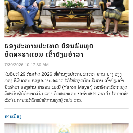
ຮອງປະທານປະເທດ ຕ້ອນຮັບທູດ
ອິດສະຣາແອນ ເຂົ້າຢ້ຽມອຳລາ
7/30/2026 10:17:30 AM
ໃນວັນທີ 29 ກໍລະກົດ 2026 ທີ່ທໍານຽບປະທານປະເທດ, ທ່ານ ນາງ ວຽງ
ທອງ ສີພັນດອນ ຮອງປະທານປະເທດ ໄດ້ໃຫ້ກຽດຕ້ອນຮັບການເຂົ້າຢ້ຽມຂໍ່າ
ນັບອໍາລາ ຂອງທ່ານ ຢາຣອນ ເມເຢີ (Yaron Mayer) ເອກອັກຄະລັດຖະທູດ
ວິສາມັນຜູ້ມີອຳນາດເຕັມ ແຫ່ງ ອິດສະຣາແອນ ປະຈຳ ສປປ ລາວ ໃນໂອກາດສໍາ
ເລັດໃນການປະຕິບັດໜ້າທີ່ການທູດຢູ່ ສປປ ລາວ.
ການເມືອງ