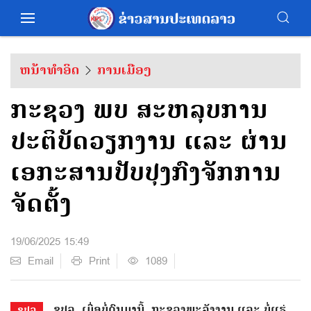
ຫນ້າທຳອິດ
ການເມືອງ
ກະຊວງ ພບ ສະຫລຸບການ
ປະຕິບັດວຽກງານ ແລະ ຜ່ານ
ເອກະສານປັບປຸງກົງຈັກການ
ຈັດຕັ້ງ
19/06/2025 15:49
Email
Print
1089
ຂປລ. ​ເມື່ອ​ບໍ່​ດົນ​ມາ​ນີ້, ກະຊວງພະລັງງານ ແລະ ບໍ່ແຮ່
ຂປລ