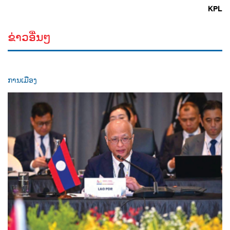
KPL
ຂ່າວອື່ນໆ
ການເມືອງ