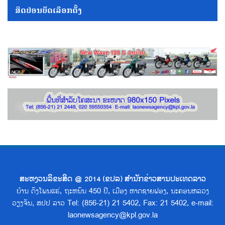
ສິດປ່ອນບັດເລືອກຕັ້ງ
ສະຫງວນລິຂະສິດ @ 2014 (ຂປລ) ສຳນັກຂ່າວສານປະເທດລາວ
ບ້ານ ດົງໂພນແຮ່, ຖະຫນົນ 450 ປີ, ເມືອງ ຫາດຊາຍຟອງ, ນະຄອນຫລວງ
ວຽງຈັນ, ສປປ ລາວ Tel: (856-21) 21 5402, Fax: 21 5402, e-mail:
laonewsagency@kpl.gov.la