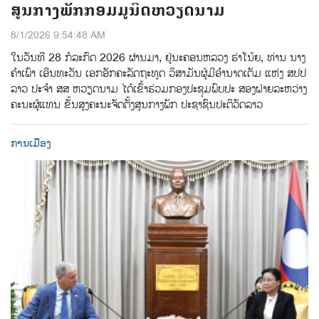
ສູນກາງພັກກອມມູນິດຫວຽດນາມ
8/1/2026 9:54:48 AM
ໃນວັນທີ 28 ກໍລະກົດ 2026 ຜ່ານມາ, ຢູ່ນະຄອນຫລວງ ຮ່າໂນ້ຍ, ທ່ານ ນາງ
ຄຳເພົາ ເອີນທະວັນ ເອກອັກຄະລັດຖະທູດ ວິສາມັນຜູ້ມີອຳນາດເຕັມ ແຫ່ງ ສປປ
ລາວ ປະຈຳ ສສ ຫວຽດນາມ ໄດ້ເຂົ້າຮ່ວມກອງປະຊຸມພົບປະ ສອງຝ່າຍລະຫວ່າງ
ຄະນະຜູ້ແທນ ຂັ້ນສູງຄະນະຈັດຕັ້ງສູນກາງພັກ ປະຊາຊົນປະຕິວັດລາວ
ການເມືອງ