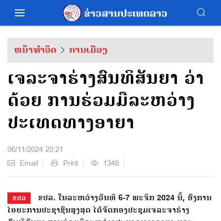
ຫນ້າທຳອິດ
ການເມືອງ
ເຈລະຈາຮ່າງສົນທິສັນຍາ ວ່າ
ດ້ວຍ ການຮ່ວມມືລະຫວ່າງ
ປະເທດທາງອາຍາ
06/11/2024 20:21
Email
Print
1348
ຂປລ. ໃນລະຫວ່າງວັນທີ 6-7 ພະຈິກ 2024 ນີ້, ອົງການ
ຂປລ
ໄອຍະການປະຊາຊົນສູງສຸດ ໄດ້ຈັດກອງປະຊຸມເຈລະຈາຮ່າງ