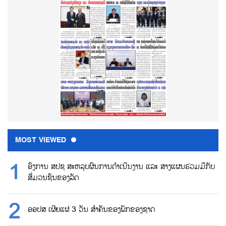
MOST VIEWED
ອົງການ ສປຊ ສະຫລຸບຜົນການດຳເນີນງານ ແລະ ສາງແຜນຮ່ວມມືກັບ
ສື່ມວນຊົນຂອງລັດ
ອອປສ ເຜີຍແຜ່ 3 ວັນ ສຳຄັນຂອງພັກຂອງຊາດ