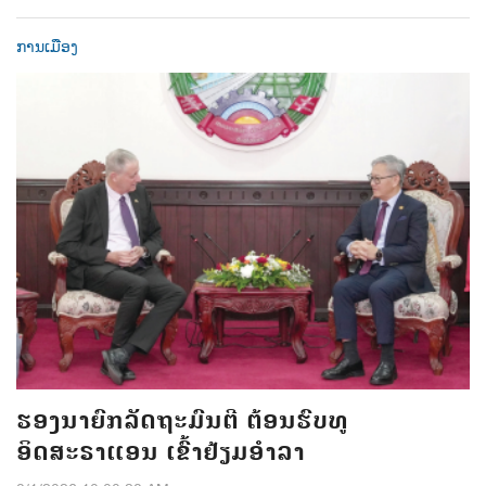
ການເມືອງ
ຮອງນາຍົກລັດຖະມົນຕີ ຕ້ອນຮົບທູ
ອິດສະຣາແອນ ເຂົ້າຢ້ຽມອຳລາ