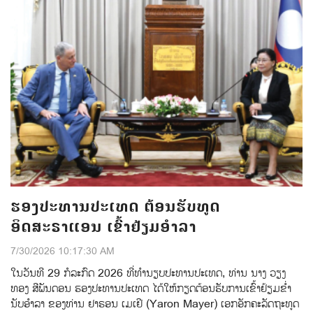
ຮອງປະທານປະເທດ ຕ້ອນຮັບທູດ
ອິດສະຣາແອນ ເຂົ້າຢ້ຽມອຳລາ
7/30/2026 10:17:30 AM
ໃນວັນທີ 29 ກໍລະກົດ 2026 ທີ່ທໍານຽບປະທານປະເທດ, ທ່ານ ນາງ ວຽງ
ທອງ ສີພັນດອນ ຮອງປະທານປະເທດ ໄດ້ໃຫ້ກຽດຕ້ອນຮັບການເຂົ້າຢ້ຽມຂໍ່າ
ນັບອໍາລາ ຂອງທ່ານ ຢາຣອນ ເມເຢີ (Yaron Mayer) ເອກອັກຄະລັດຖະທູດ