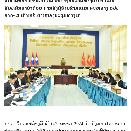
ສົນທິສັນຍາ ການຮ່ວມມືລະຫວ່າງປະເທດທາງອາຍາ ແລະ
ສົນທິສັນຍາວ່າດ້ວຍ ການສົ່ງຜູ້ຮ້າຍຂ້າມແດນ ລະຫວ່າງ ສປປ
ລາວ- ສ ເກົາຫລີ ຜ່ານກອງປະຊຸມທາງໄກ
ຂປລ. ໃນລະຫວ່າງວັນທີ
6-7
ພະຈິກ
2024
ນີ້
,
ອົງການໄອຍະການ