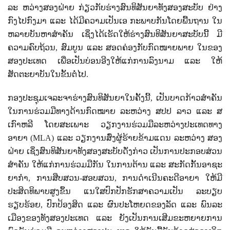
ລະ ຫວ່າງສອງຝ່າຍ ກ່ຽວກັບຮ່າງສົນທິສັນຍາທັງສອງສະບັບ ຢ່າງ
ກົງໄປກົງມາ ແລະ ໄດ້ມີຄວາມເປັນເອ ກະພາບກັນໂດຍພື້ນຖານ ໃນ
ຫລາຍບັນຫາສໍາຄັນ ເຊິ່ງໄດ້ເຮັດໃຫ້ຮ່າງສົນທິສັນຍາສະບັບນີ້ ມີ
ຄວາມຄົບຖ້ວນ
,
ສົມບູນ ແລະ ສອດຄ່ອງກັບກົດໜາຍພາຍ ໃນຂອງ
ສອງປະເທດ
ເພື່ອເປັນບ່ອນອີງໃຫ້ແກ່ການລົງນາມ ແລະ ໃຫ້
ສັດຕະຍາບັນໃນຂັ້ນຕໍ່ໄປ.
ກອງປະຊຸມເຈລະຈາຮ່າງສົນທິສັນຍາໃນຄັ້ງນີ້
,
ເປັນບາດກ້າວສໍາຄັນ
ໃນການຮ່ວມມືທາງດ້ານກົດໝາຍ ລະຫວ່າງ ສປປ ລາວ ແລະ ສ
ເກົາຫລີ ໂດຍສະເພາະ ວຽກງານຮ່ວມມືລະຫວ່າງປະເທດທາງ
ອາຍາ (
MLA)
ແລະ ວຽກງານສົ່ງຜູ້ຮ້າຍຂ້າມແດນ ລະຫວ່າງ ສອງ
ຝ່າຍ ເຊິ່ງສົນທິສັນຍາທັງສອງສະບັບດັ່ງກ່າວ ເປັນການປະກອບສ່ວນ
ສໍາຄັນ ໃຫ້ແກ່ການຮ່ວມມືກັນ ໃນການຕ້ານ ແລະ ສະກັດກັ້ນອາຊະ
ຍາກໍາ
,
ການສືບສວນ-ສອບສວນ
,
ການດໍາເນີນຄະດີອາຍາ ໃຫ້ມີ
ປະສິດທິພາບສູງຂຶ້ນ ແນໃສປົກປັກຮັກສາຄວາມເປັນ ລະບຽບ
ຮຽບຮ້ອຍ
,
ປົກປ້ອງສິດ ແລະ ຜົນປະໂຫຍດຂອງລັດ ແລະ ພົນລະ
ເມືອງຂອງທັງສອງປະເທດ ແລະ ຍັງເປັນການເສີມຂະຫຍາຍການ