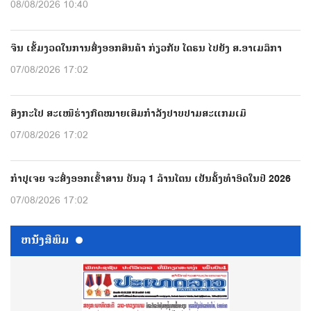
08/08/2026 10:40
ຈີນ ເຂັ້ມງວດໃນການສົ່ງອອກສິນຄ້າ ກ່ຽວກັບ ໂດຣນ ໄປຍັງ ສ.ອາເມລິກາ
07/08/2026 17:02
ສິງກະໂປ ສະເໜີຮ່າງກົດໝາຍເສີມກຳລັງປາບປາມສະແກມເມີ
07/08/2026 17:02
ກຳປູເຈຍ ຈະສົ່ງອອກເຂົ້າສານ ບັນລຸ 1 ລ້ານໂຕນ ເປັນຄັ້ງທຳອິດໃນປີ 2026
07/08/2026 17:02
ຫນ້ັງສືພິມ