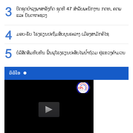
ປິດຊຸດບຳລຸງພາສາອັງກິດ ຊຸດທີ 47 ສຳລັບພະນັກງານ ກຕທ, ຄຕພ
ແລະ ບັນດາກະຊວງ
ມອບ-ຮັບ ໂຮງຮຽນປະຖົມສົບບູນຮະລາງ ເມືອງສາມັກຄິໄຊ
ບໍລິສັດສົມທົບທຶນ ຟື້ນຟູໂຮງຮຽນປະສົບໄພນ້ຳຖ້ວມ ຢູ່ແຂວງຄຳມວນ
ວີດີໂອ