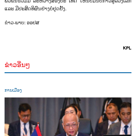
ພົວພັນຮ່ວມມື ລະຫວ່າງສອງປະ ເທດ ໃຫ້ນັບມື້ນັບກ້າວສູ່ລວງເລິກ
ແລະ ມີປະສິດທິຜົນຢ່າງບໍ່ຢຸດຢັ້ງ.
ຂ່າວ-ພາບ: ອອປສ
KPL
ຂ່າວອື່ນໆ
ການເມືອງ