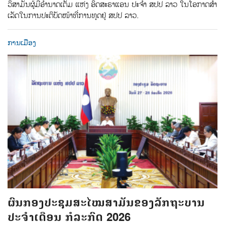
ວິສາມັນຜູ້ມີອຳນາດເຕັມ ແຫ່ງ ອິດສະຣາແອນ ປະຈຳ ສປປ ລາວ ໃນໂອກາດສໍາ
ເລັດໃນການປະຕິບັດໜ້າທີ່ການທູດຢູ່ ສປປ ລາວ.
ການເມືອງ
ຜົນກອງປະຊຸມສະໄໝສາມັນຂອງລັກຖະບານ
ປະຈຳເດືອນ ກໍລະກົດ 2026