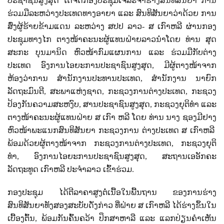
ປະຊາຊົນສູງສຸດ ໄດ້ຈັດກອງປະຊຸມເຈລະຈາຮ່າງສົນທິສັນຍາ ການ
ຮ່ວມມືລະຫວ່າງປະເທດທາງອາຍາ ແລະ ສົນທິສັນຍາວ່າດ້ວຍ ການ
ສົ່ງຜູ້ຮ້າຍຂ້າມແດນ ລະຫວ່າງ ສປປ ລາວ- ສ ເກົາຫລີ ຜ່ານກອງ
ປະຊຸມທາງໄກ ຕາງໜ້າຄະນະຜູ້ແທນຝ່າຍລາວນໍາໂດຍ ທ່ານ ສຸດ
ສະກະ ບຸນມານິດ ຫົວໜ້າກົມແຜນການ ແລະ ຮ່ວມມືກັບຕ່າງ
ປະເທດ ອົງການໄອຍະການປະຊາຊົນສູງສຸດ, ມີຜູ້ຕາງໜ້າຈາກ
ຫ້ອງວ່າການ ສໍານັກງານປະທານປະເທດ
,
ສໍານັກງານ ນາຍົກ
ລັດຖະມົນຕີ
,
ສະພາແຫ່ງຊາດ
,
ກະຊວງການຕ່າງປະເທດ
,
ກະຊວງ
ປ້ອງກັນຄວາມສະຫງົບ
,
ສານປະຊາຊົນສູງສຸດ
,
ກະຊວງຍຸຕິທໍາ ແລະ
ຕາງໜ້າຄະນະຜູ້ແທນຝ່າຍ ສ ເກົາ ຫລີ ໂດຍ ທ່ານ ນາງ ຊອງມີຢາງ
ຫົວໜ້າພະແນກສົນທິສັນຍາ ກະຊວງການ ຕ່າງປະເທດ ສ ເກົາຫລີ
ພ້ອມດ້ວຍຜູ້ຕາງໜ້າຈາກ ກະຊວງການຕ່າງປະເທດ
,
ກະຊວງຍຸຕິ
ທໍາ
,
ອົງການໄອຍະການປະຊາຊົນສູງສຸດ
,
ສະຖານເອອັກຄະ
ລັດຖະທູດ ເກົາຫລີ ປະຈໍາລາວ ເຂົ້າຮ່ວມ.
ກອງປະຊຸມ ໄດ້ຕີລາຄາສູງຕໍ່ເນື້ອໃນພື້ນຖານ ຂອງການຮ່າງ
ສົນທິສັນຍາທັງສອງສະບັບດັ່ງກ່າວ ທີ່ຝ່າຍ ສ ເກົາຫລີ ໄດ້ຮ່າງຂຶ້ນໃນ
ເບື້ອງຕົ້ນ, ພ້ອມກັນຄົ້ນຄວ້າ ປຶກສາຫາລື ແລະ ແລກປ່ຽນຄໍາເຫັນ