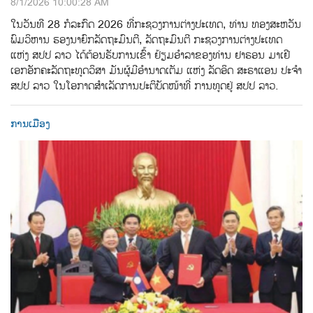
8/1/2026 10:00:28 AM
ໃນວັນທີ 28 ກໍລະກົດ 2026 ທີ່ກະຊວງການຕ່າງປະເທດ, ທ່ານ ທອງສະຫວັນ
ພົມວິຫານ ຮອງນາຍົກລັດຖະມົນຕີ, ລັດຖະມົນຕີ ກະຊວງການຕ່າງປະເທດ
ແຫ່ງ ສປປ ລາວ ໄດ້ຕ້ອນຮັບການເຂົ້າ ຢ້ຽມອໍາລາຂອງທ່ານ ຢາຣອນ ມາເຢີ
ເອກອັກຄະລັດຖະທູດວິສາ ມັນຜູ້ມີອໍານາດເຕັມ ແຫ່ງ ລັດອິດ ສະຣາແອນ ປະຈໍາ
ສປປ ລາວ ໃນໂອກາດສໍາເລັດການປະຕິບັດໜ້າທີ່ ການທູດຢູ່ ສປປ ລາວ.
ການເມືອງ