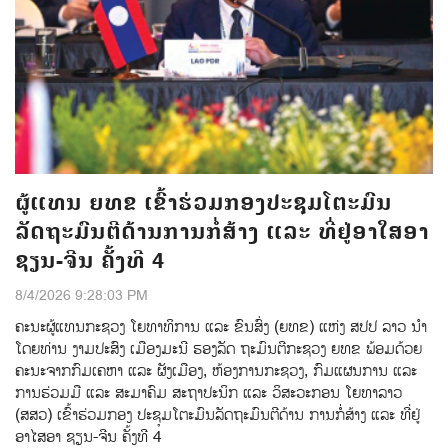
ຜູ້ແທນ ຍທຂ ເຂົ້າຮ່ວມກອງປະຊຸມໂຕະມົນ
ລັດຖະມົນຕີດ້ານການກໍ່ສ້າງ ແລະ ທີ່ຢູ່ອາໃສອາ
ຊຽນ-ຈີນ ຄັ້ງທີ 4
8/4/2026 9:28:03 PM
ຄະນະຜູ້ແທນກະຊວງ ໂຍທາທິການ ແລະ ຂົນສົ່ງ (ຍທຂ) ແຫ່ງ ສປປ ລາວ ນໍາ
ໂດຍທ່ານ ງາມປະສົງ ເມືອງມະນີ ຮອງລັດ ຖະມົນຕີກະຊວງ ຍທຂ ພ້ອມດ້ວຍ
ຄະນະຈາກກົມເຄຫາ ແລະ ຜັງເມືອງ, ຫ້ອງການກະຊວງ, ກົມແຜນການ ແລະ
ການຮ່ວມມື ແລະ ສະມາຄົມ ສະຖາປະນິກ ແລະ ວິສະວະກອນ ໂຍທາລາວ
(ສສວ) ເຂົ້າຮ່ວມກອງ ປະຊຸມໂຕະມົນລັດຖະມົນຕີດ້ານ ການກໍ່ສ້າງ ແລະ ທີ່ຢູ່
ອາໄສອາ ຊຽນ-ຈີນ ຄັ້ງທີ 4