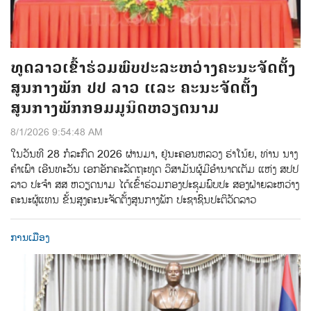
ທູດລາວເຂົ້າຮ່ວມພົບປະລະຫວ່າງຄະນະຈັດຕັ້ງ
ສູນກາງພັກ ປປ ລາວ ແລະ ຄະນະຈັດຕັ້ງ
ສູນກາງພັກກອມມູນິດຫວຽດນາມ
8/1/2026 9:54:48 AM
ໃນວັນທີ 28 ກໍລະກົດ 2026 ຜ່ານມາ, ຢູ່ນະຄອນຫລວງ ຮ່າໂນ້ຍ, ທ່ານ ນາງ
ຄຳເພົາ ເອີນທະວັນ ເອກອັກຄະລັດຖະທູດ ວິສາມັນຜູ້ມີອຳນາດເຕັມ ແຫ່ງ ສປປ
ລາວ ປະຈຳ ສສ ຫວຽດນາມ ໄດ້ເຂົ້າຮ່ວມກອງປະຊຸມພົບປະ ສອງຝ່າຍລະຫວ່າງ
ຄະນະຜູ້ແທນ ຂັ້ນສູງຄະນະຈັດຕັ້ງສູນກາງພັກ ປະຊາຊົນປະຕິວັດລາວ
ການເມືອງ