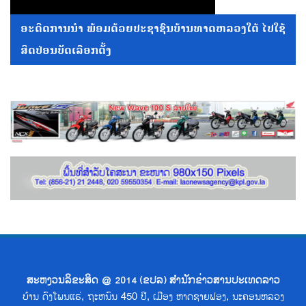
ອະດີດການນໍາ ພ້ອມດ້ວຍປະຊາຊົນບ້ານທາດຫລວງໃຕ້ ໄປໃຊ້
ສິດປ່ອນບັດເລືອກຕັ້ງ
ສະຫງວນລິຂະສິດ @ 2014 (ຂປລ) ສຳນັກຂ່າວສານປະເທດລາວ
ບ້ານ ດົງໂພນແຮ່, ຖະຫນົນ 450 ປີ, ເມືອງ ຫາດຊາຍຟອງ, ນະຄອນຫລວງ