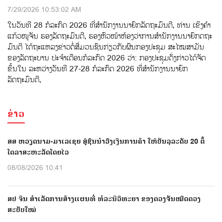
7/29/2026 10:53:02 AM
ໃນວັນທີ 28 ກໍລະກົດ 2026 ທີ່ສໍານັກງານນາຍົກລັດຖະມົນຕີ, ທ່ານ ເຂິງຄຳ
ແກ້ວໜູຈັນ ຮອງລັດຖະມົນຕີ, ຮອງຫົວໜ້າຫ້ອງວ່າການສໍານັກງານນາຍົກດຖະ
ມົນຕີ ໄດ້ຖະແຫລງຂ່າວຕໍ່ສ່ືມວນຊົນກ່ຽວກັບຜົນກອງປະຊຸມ ສະໄໝສາມັນ
ຂອງລັດຖະບານ ປະຈຳເດືອນກໍລະກົດ 2026 ວ່າ: ກອງປະຊຸມດັ່ງກ່າວໄດ້ຈັດ
ຂຶ້ນໃນ ລະຫວ່າງວັນທີ 27-28 ກໍລະກົດ 2026 ທີ່ສໍານັກງານນາຍົກ
ລັດຖະມົນຕີ,
ຂ່າວ
ສສ ຫວຽດນາມ-ມາເລເຊຍ ສູ້ຊົນນຳວົງເງິນການຄ້າ ໃຫ້ບັນລຸລະດັບ 20 ຕື້
ໂດລາສະຫະລັດໂດຍໄວ
08/08/2026 10:41
ສປ ຈີນ ສຳເລັດການສ້າງແຜນທີ່ ທໍລະນີວິທະຍາ ຂອງດວງຈັນໝົດດວງ
ສະບັບໃໝ່