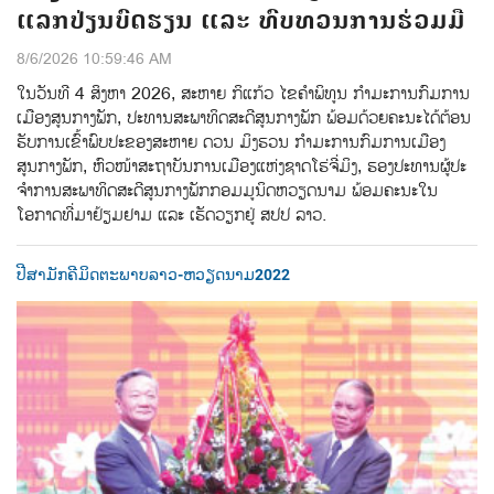
ແລກປ່ຽນບົດຮຽນ ແລະ ທົບທວນການຮ່ວມມື
8/6/2026 10:59:46 AM
ໃນວັນທີ 4 ສິງຫາ 2026, ສະຫາຍ ກິແກ້ວ ໄຂຄໍາພິທູນ ກໍາມະການກົມການ
ເມືອງສູນກາງພັກ, ປະທານສະພາທິດສະດີສູນກາງພັກ ພ້ອມດ້ວຍຄະນະໄດ້ຕ້ອນ
ຮັບການເຂົ້າພົບປະຂອງສະຫາຍ ດວນ ມິງຮວນ ກໍາມະການກົມການເມືອງ
ສູນກາງພັກ, ຫົວໜ້າສະຖາບັນການເມືອງແຫ່ງຊາດໂຮ່ຈ່ີມິງ, ຮອງປະທານຜູ້ປະ
ຈໍາການສະພາທິດສະດີສູນກາງພັກກອມມູນິດຫວຽດນາມ ພ້ອມຄະນະໃນ
ໂອກາດທີ່ມາຢ້ຽມຢາມ ແລະ ເຮັດວຽກຢູ່ ສປປ ລາວ.
ປີສາມັກຄີມິດຕະພາບລາວ-ຫວຽດນາມ2022