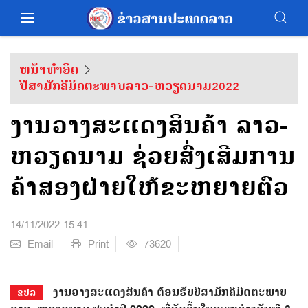
ຫນ້າທຳອິດ
ປີສາມັກຄີມິດຕະພາບລາວ-ຫວຽດນາມ2022
ງານວາງສະແດງສິນຄ້າ ລາວ-
ຫວຽດນາມ ຊ່ວຍສົ່ງເສີມການ
ຄ້າສອງຝ່າຍໃຫ້ຂະຫຍາຍຕົວ
14/11/2022 15:41
Email
Print
73620
ງານວາງສະແດງສີນຄ້າ ຕ້ອນຮັບປີສາມັກຄີມີດຕະພາບ
ຂປລ