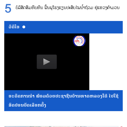
ບໍລິສັດສົມທົບທຶນ ຟື້ນຟູໂຮງຮຽນປະສົບໄພນ້ຳຖ້ວມ ຢູ່ແຂວງຄຳມວນ
ວີດີໂອ
ອະດີດການນໍາ ພ້ອມດ້ວຍປະຊາຊົນບ້ານທາດຫລວງໃຕ້ ໄປໃຊ້
ສິດປ່ອນບັດເລືອກຕັ້ງ