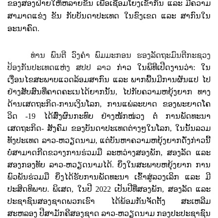
ຂອງສອງຝ່າຍໃຫ້ຫລາຍຂຶ້ນ ເພື່ອເຊື່ອມໂຍງເຂົ້າກັນ ແລະ ມີຄວາມ
ສາມາດແຂ່ງ ຂັນ ກັບບັນດາປະເທດ ໃນຂົງເຂດ ແລະ ສາກົນໃນ
ອະນາຄົດ.
ທ່ານ ພົນຕີ ວົງຄໍາ ພົມມະກອນ ຮອງລັດຖະມົນຕີກະຊວງ
ປ້ອງກັນປະເທດແຫ່ງ ສປປ ລາວ
ກ່າວ ໃນພິທີເປີດງານວ່າ:
ໃນ
ເງື່ອນໄຂສະພາບແວດລ້ອມສາກົນ ແລະ ພາກພື້ນມີການຜັນແປ ໄປ
ຢ່າງສັບສົນທີ່ຄາດຄະເນໄດ້ຍາກນັ້ນ, ໄປກັບຄວາມຫຍຸ້ງຍາກ ທາງ
ດ້ານເສດຖະກິດ-ການເງິນໂລກ, ການແພ່ລະບາດ ຂອງພະຍາດໂຄ
ວິດ -19 ໄດ້ສົ່ງຜົນກະທົບ ຢ່າງໜັກໜ່ວງ ຕໍ່ ການພັດທະນາ
ເສດຖະກິດ- ສັງຄົມ ຂອງບັນດາປະເທດຕ່າງໆໃນໂລກ, ໃນນັ້ນລວມ
ທັງປະເທດ ລາວ-ຫວຽດນາມ, ແຕ່ບັນຫາຄວາມຫຍຸ້ງຍາກດັ່ງກ່າວນີ້
ບໍ່ສາມາດກີດຂວາງການຮ່ວມມື ລະຫວ່າງສອງພັກ, ສອງລັດ ແລະ
ສອງກອງທັບ ລາວ-ຫວຽດນາມໄດ້. ຍິ່ງໃນສະພາບຫຍຸ້ງຍາກ ການ
ພົວພັນຮ່ວມມື ຍິ່ງໄດ້ຮັບການພັດທະນາ ເຂົ້າສູ່ລວງເລິກ ແລະ ມີ
ປະສິດທິພາບ.
ພິເສດ, ໃນປີ 2022 ເປັນປີທີ່ສອງພັກ, ສອງລັດ ແລະ
ປະຊາຊົນສອງຊາດພວກເຮົາ ໄດ້ພ້ອມກັນຈັດຕັ້ງ ສະເຫລີມ
ສະຫລອງ ປີສາມັກຄີສອງຊາດ ລາວ-ຫວຽດນາມ ກອງປະປະຊາຊົນ