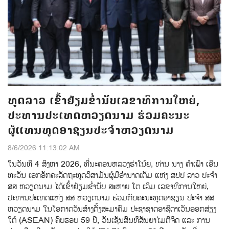
ທູດລາວ ເຂົ້າຢ້ຽມຂໍ່ານັບເລຂາທິການໃຫຍ່,
ປະທານປະເທດຫວຽດນາມ ຮ່ວມຄະນະ
ຜູ້ແທນທູດອາຊຽນປະຈຳຫວຽດນາມ
8/6/2026 11:13:02 AM
ໃນວັນທີ 4 ສິງຫາ 2026, ທີ່ນະຄອນຫລວງຮ່າໂນ້ຍ, ທ່ານ ນາງ ຄຳເພົາ ເອີນ
ທະວັນ ເອກອັກຄະລັດຖະທູດວິສາມັນຜູ້ມີອຳນາດເຕັມ ແຫ່ງ ສປປ ລາວ ປະຈຳ
ສສ ຫວຽດນາມ ໄດ້ເຂົ້າຢ້ຽມຂໍ່ານັບ ສະຫາຍ ໂຕ ເລິມ ເລຂາທິການໃຫຍ່,
ປະທານປະເທດແຫ່ງ ສສ ຫວຽດນາມ ຮ່ວມກັບຄະນະທູດອາຊຽນ ປະຈຳ ສສ
ຫວຽດນາມ ໃນໂອກາດວັນສ້າງຕັ້ງສະມາຄົມ ປະຊາຊາດອາຊີຕາເວັນອອກສ່ຽງ
ໃຕ້ (ASEAN) ຄົບຮອບ 59 ປີ, ວັນເຊັນສົນທິສັນຍາໄມຕີຈິດ ແລະ ການ