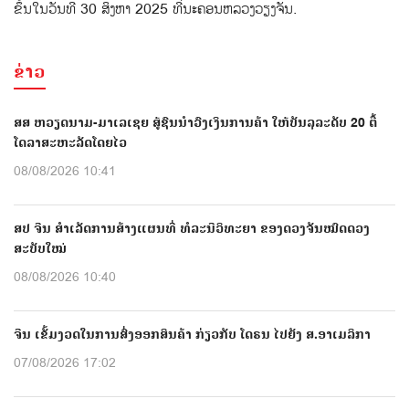
ຂຶ້ນໃນວັນທີ 30 ສິງຫາ 2025 ທີ່ນະຄອນຫລວງວຽງຈັນ.
ຂ່າວ
ສສ ຫວຽດນາມ-ມາເລເຊຍ ສູ້ຊົນນຳວົງເງິນການຄ້າ ໃຫ້ບັນລຸລະດັບ 20 ຕື້
ໂດລາສະຫະລັດໂດຍໄວ
08/08/2026 10:41
ສປ ຈີນ ສຳເລັດການສ້າງແຜນທີ່ ທໍລະນີວິທະຍາ ຂອງດວງຈັນໝົດດວງ
ສະບັບໃໝ່
08/08/2026 10:40
ຈີນ ເຂັ້ມງວດໃນການສົ່ງອອກສິນຄ້າ ກ່ຽວກັບ ໂດຣນ ໄປຍັງ ສ.ອາເມລິກາ
07/08/2026 17:02