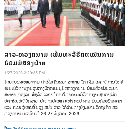
ລາວ-ຫວຽດນາມ ເພີ່ມທະວີຮັດແໜ້ນການ
ຮ່ວມມືສອງຝ່າຍ
1/27/2026 2:29:35 PM
ໂດຍຕອບສະໜອງຕາມ ຄໍາເຊື້ອເຊີນຂອງ ສະຫາຍ ໂຕ ເລິມ ເລຂາທິການໃຫຍ່
ຄະນະບໍລິຫານງານສູນກາງພັກກອມມູນິດຫວຽດນາມ ພ້ອມດ້ວຍພັນລະຍາ,
ສະຫາຍ ທອງລຸນ ສີສຸລິດ ເລຂາທິການໃຫຍ່ຄະນະບໍລິຫານງານສູນກາງພັກ
ປະຊາຊົນປະຕິວັດລາວ, ປະທານປະເທດ ແຫ່ງ ສປປ ລາວ ພ້ອມດ້ວຍພັນລະຍາ
ແລະ ຄະນະຜູ້ແທນຂັ້ນສູງ ສປປ ລາວ ໄດ້ເດີນທາງຢ້ຽມຢາມລັດຖະກິດ ສສ
ຫວຽດນາມ ແຕ່ວັນ ທີ 26-27 ມັງກອນ 2026.