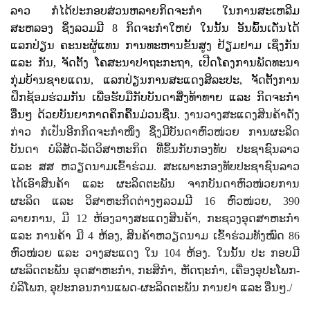
ລາວ ກໍໄດ້ປະກອບສ່ວນຫລາຍກິດຈະກຳ ໃນການສະເຫລີມ
ສະຫລອງ ຊຶ່ງລວມມີ 8 ກິດຈະກໍາໃຫຍ່ ໃນນັ້ນ ອັນພົ້ນເດັ່ນໄດ້
ແລກປ່ຽນ ຄະນະຜູ້ແທນ ການທະຫານຂັ້ນສູງ ຢ້ຽມຢາມ ເຊິ່ງກັນ
ແລະ ກັນ, ຈັດຕັ້ງ ໂຄສະນາປາຖະກະຖາ, ເປີດໂຄງການພັດທະນາ
ກຸ່ມບ້ານຊາຍແດນ, ແລກປ່ຽນການສະແດງສິລະປະ,​ ຈັດຕັ້ງການ
ຝຶກຊ້ອມຮ່ວມກັນ ເພື່ອຮັບມືກັບບັນດາສິ່ງທ້າທາຍ ແລະ ກິດຈະກໍາ
ອື່ນໆ ດ້ວຍບັນຍາກາດຄຶກຄື້ນມ່ວນຊື່ນ.
ງານວາງສະແດງສິນຄ້າດັ່ງ
ກ່າວ ກໍເປັນອີກກິດຈະກຳໜຶ່ງ ຊຶ່ງມີບັນດາຫົວໜ່ວຍ ການຜະລິດ
ບັນດາ ບໍລິສັດ-ລັດວິສາຫະກິດ ທີ່ຂຶ້ນກັບກອງທັບ ປະຊາຊົນລາວ
ແລະ ສສ ຫວຽດນາມເຂົ້າຮ່ວມ. ສະເພາະກອງທັບປະຊາຊົນລາວ
ໄດ້ເອົາສິນຄ້າ ແລະ ຜະລິດຕະພັນ ຈາກບັນດາຫົວໜ່ວຍການ
ຜະລິດ ແລະ ວິສາຫະກິດຕ່າງໆລວມມີ 16 ຫົວໜ່ວຍ, 390
ລາຍການ, ມີ 12 ຫ້ອງວາງສະແດງສິນຄ້າ, ກະຊວງອຸດສາຫະກໍາ
ແລະ ການຄ້າ ມີ 4 ຫ້ອງ, ສິນຄ້າຫວຽດນາມ ເຂົ້າຮ່ວມທັງໝົດ 86
ຫົວໜ່ວຍ ແລະ ວາງສະແດງ ໃນ 104 ຫ້ອງ. ໃນນັ້ນ ປະ ກອບມີ
ຜະລິດຕະພັນ ອຸດສາຫະກໍາ, ກະສິກໍາ, ຫັດຖະກໍາ, ເຄື່ອງອຸປະໂພກ-
ບໍລິໂພກ, ອຸປະກອນການແພດ-ຜະລິດຕະພັນ ການຢາ ແລະ ອື່ນໆ./