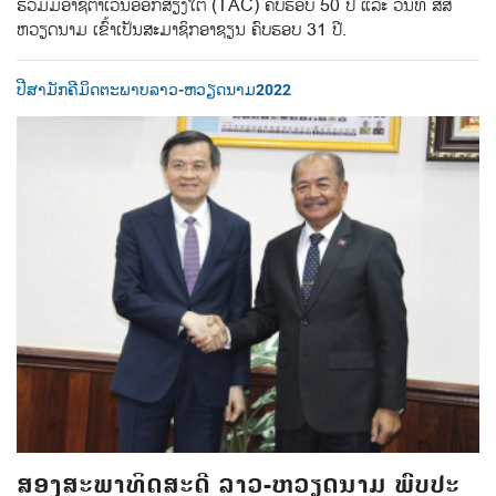
ຮ່ວມມືອາຊີຕາເວັນອອກສ່ຽງໃຕ້ (TAC) ຄົບຮອບ 50 ປີ ແລະ ວັນທີ່ ສສ
ຫວຽດນາມ ເຂົ້າເປັນສະມາຊິກອາຊຽນ ຄົບຮອບ 31 ປີ.
ປີສາມັກຄີມິດຕະພາບລາວ-ຫວຽດນາມ2022
ສອງສະພາທິດສະດີ ລາວ-ຫວຽດນາມ ພົບປະ