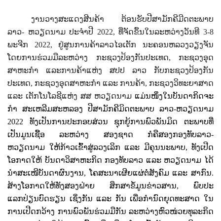
ງານວາງສະແດງສີນຄ້າ ຕ້ອນຮັບປີສາມັກຄີມີດຕະພາບ
ລາວ- ຫວຽດນາມ ປະຈຳປີ 2022, ທີ່ຈັດຂຶ້ນໃນລະຫວ່າງວັນທີ 3-8
ພະຈີກ 2022, ຢູ່ສູນການຄ້າລາວໄອເຕັກ ນະຄອນຫລວງວຽງຈັນ
ໂດຍການຮ່ວມມືລະຫວ່າງ ກະຊວງປ້ອງກັນປະເທດ, ກະຊວງອຸດ
ສາຫະກໍາ ແລະການຄ້າແຫ່ງ ສປປ ລາວ ກັບກະຊວງປ້ອງກັນ
ປະເທດ, ກະຊວງອຸດສາຫະກໍາ ແລະ ການຄ້າ, ກະຊວງວິທະຍາສາດ
ແລະ ເຕັກໂນໂລຊີແຫ່ງ ສສ ຫວຽດນາມ
ແມ່ນໜຶ່ງໃນບັນດາກິດຈະ
ກໍາ ສະເຫລີມສະຫລອງ ປີສາມັກຄີມິດຕະພາບ ລາວ-ຫວຽດນາມ
2022 ທັງເປັນການປະກອບສ່ວນ ຊຸກຍູ້ການພົວພັນມິດ ຕະພາບທີ່
ເປັນມູນເຊື້ອ ລະຫວ່າງ ສອງຊາດ ກໍຄືສອງກອງທັບລາວ-
ຫວຽດນາມ ໃຫ້ກ້າວເຂົ້າສູ່ລວງເລິກ ແລະ ມີຄຸນນະພາບ, ທັງເປີດ
ໂອກາດໃຫ້ ບັນດາວິສາຫະກິດ ກອງທັບລາວ ແລະ ຫວຽດນາມ ໄດ້
ນໍາສະເໜີບັນດາຜົນງານ, ໂຄສະນາເຜີຍແຜ່ຕໍ່ສັງຄົມ ແລະ ສາກົນ.
ສ້າງໂອກາດໃຫ້ທັງສອງຝ່າຍ ສຶກສາຂໍ້ມູນຂ່າວສານ, ພົບປະ
ແລກປ່ຽນບົດຮຽນ ເຊິ່ງກັນ ແລະ ກັນ ເພື່ອກໍານົດຍຸດທະສາດ ໃນ
ການເປີດກວ້າງ ການພົວພັນຮ່ວມມືກັນ ລະຫວ່າງຫົວໜ່ວຍທຸລະກິດ