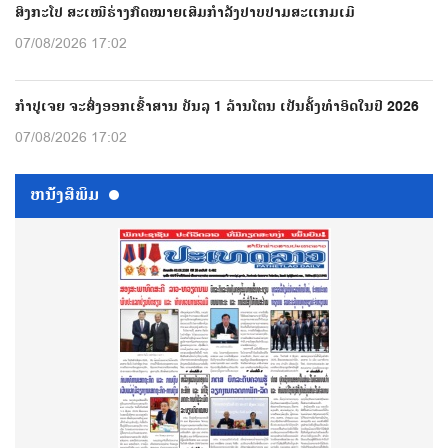
ສິງກະໂປ ສະເໜີຮ່າງກົດໝາຍເສີມກຳລັງປາບປາມສະແກມເມີ
07/08/2026 17:02
ກຳປູເຈຍ ຈະສົ່ງອອກເຂົ້າສານ ບັນລຸ 1 ລ້ານໂຕນ ເປັນຄັ້ງທຳອິດໃນປີ 2026
07/08/2026 17:02
ຫນ້ັງສືພິມ