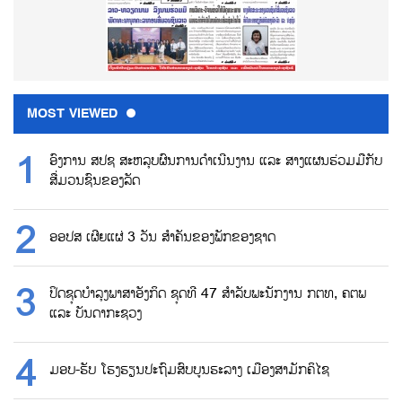
MOST VIEWED
ອົງການ ສປຊ ສະຫລຸບຜົນການດຳເນີນງານ ແລະ ສາງແຜນຮ່ວມມືກັບ
ສື່ມວນຊົນຂອງລັດ
ອອປສ ເຜີຍແຜ່ 3 ວັນ ສຳຄັນຂອງພັກຂອງຊາດ
ປິດຊຸດບຳລຸງພາສາອັງກິດ ຊຸດທີ 47 ສຳລັບພະນັກງານ ກຕທ, ຄຕພ
ແລະ ບັນດາກະຊວງ
ມອບ-ຮັບ ໂຮງຮຽນປະຖົມສົບບູນຮະລາງ ເມືອງສາມັກຄິໄຊ