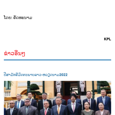
ໂດຍ: ຄັດທະນາມ
KPL
ຂ່າວອື່ນໆ
ປີສາມັກຄີມິດຕະພາບລາວ-ຫວຽດນາມ2022