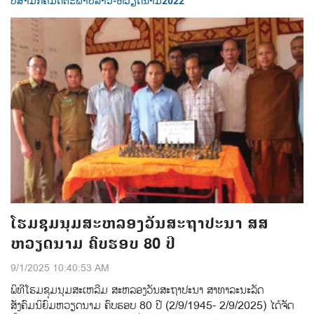
ປີສາມັກຄີມິດຕະພາບລາວ-ຫວຽດນາມ2022
ໂຮມຊຸມນຸມສະຫລອງວັນສະຖາປະນາ ສສ
ຫວຽດນາມ ຄົບຮອບ 80 ປີ
9/1/2025 10:40:53 AM
ພິທີໂຮມຊຸມນຸມສະເຫລີມ ສະຫລອງວັນສະຖາປະນາ ສາທາລະນະລັດ
ສັງຄົມນິຍົມຫວຽດນາມ ຄົບຮອບ 80 ປີ (2/9/1945- 2/9/2025) ໄດ້ຈັດ