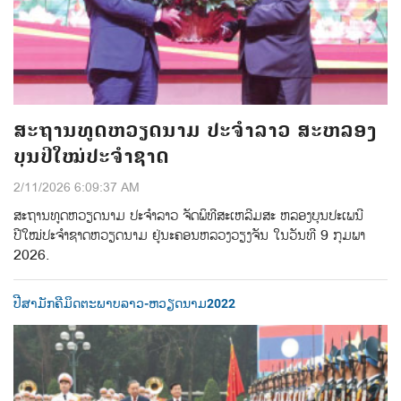
ສະຖານທູດຫວຽດນາມ ປະຈຳລາວ ສະຫລອງ
ບຸນປີໃໝ່ປະຈຳຊາດ
2/11/2026 6:09:37 AM
ສະຖານທູດຫວຽດນາມ ປະຈຳລາວ ຈັດພິທີສະເຫລີມສະ ຫລອງບຸນປະເພນີ
ປີໃໝ່ປະຈຳຊາດຫວຽດນາມ ຢູ່ນະຄອນຫລວງວຽງຈັນ ໃນວັນທີ 9 ກຸມພາ
2026.
ປີສາມັກຄີມິດຕະພາບລາວ-ຫວຽດນາມ2022