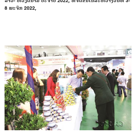
ລາວ- ຫວຽດນາມ ປະຈຳປີ 2022, ທີ່ຈັດຂຶ້ນໃນລະຫວ່າງວັນທີ 3-
8 ພະຈີກ 2022,