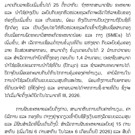
ມາດເກັບລາຍຮັບເພີ່ມຂຶ້ນໄດ້ 25 ຕື້ກວ່າກີບ. ຖ້າຫາກສາມາດຜັນ ຂະຫຍາຍ
ແລະ ນໍາໃຊ້ຢ່າງເປັນ ລະບົບກັບທຸກຫົວໜ່ວຍທຸລະກິດຈະເຮັດໃຫ້ລາຍຮັບຂອງ
ທ້ອງຖິ່ນເພີ່ມຂຶ້ນ ແລະ ເກີນແຜນ, ພ້ອມ ທັງເປັນການປັບປຸງການຖືບັນຊີທ່ີ
ຖືກຕ້ອງ ແລະ ເປັນເງື່ອນໄຂໃຫ້ຫົວໜ່ວຍທຸລະກິດເຂົ້າເຖິງສິນເຊ່ືອຜ່ານກອງ
ທຶນເພື່ອການພັດທະນາວິສາຫະກິດຂະໜາດນ້ອຍ ແລະ ກາງ (SMEs) ໄດ້
ເພີ່ມຂຶ້ນ; ສຳ ເລັດການເຊື່ອມຕໍ່ຖານຂໍ້ມູນທີ່ດິນ ແຫ່ງຊາດ ກັບລະບົບຄຸ້ມຄອງ
ລາຍ ຮັບສ່ວຍສາອາກອນ, ສາມາດດຶງ ຂໍ້ມູນຕອນດິນໄດ້ 2 ລ້ານກວ່າຕອນ
ແລະ ສຳເລັດການກຳນົດທີ່ຕັ້ງຂອງ ຕອນດິນ 1,4 ລ້ານຕອນ; ປະຊາຊົນສາມາດ
ນໍາໃຊ້ແອັບປະເພດການນໍາໃຊ້ທ່ີດິນ (ປັກມຸດ) ແລະ ຊຳລະຜ່ານທະນາຄານໄດ້.
ປັດຈຸບັນເພື່ອເອກະພາບກັນຕໍ່ກົນໄກການຄຸ້ມຄອງຄ່າທໍານຽມ, ຄ່າບໍລິການໃນ
ການນໍາໃຊ້ລະບົບທີ່ດິນແບບລວມສູນທັນສະໄໝ, ພ້ອມທັງການເກັບອາກອນ
ທີ່ດິນປະຈຳປີ (ທີ່ຍັງຄ້າງ) ແລະ ອາກອນລາຍໄດ້ຈາກການຊື້-ຂາຍທີ່ດິນ ຊຶ່ງຈະ
ໄດ້ເລີ່ມຈັດຕັ້ງປະຕິບັດໃນໄຕມາດທີ III, 2026.
ການຜັນຂະຫຍາຍລະບົບດັ່ງກ່າວ, ສາມາດຫັນການເກັບຄ່າທໍານຽມ, ຄ່າ
ບໍລິການ ແລະ ກອງທຶນ ຕ່າງໆຢູ່ຈຸດດຽວເຂົ້າບັນຊີຄັງເງິນແຫ່ງລັດແບບລວມສູນ
ແລະ ມີຜົນສໍາເລັດທ່ີພ້ົນເດ່ັນດ່ັງນ້ີ: ສຳເລັດການຜັນຂະຫຍາຍລະບົບຢູ່ 15 ດ່ານ
ສາກົນ (ເພີ່ມໃໝ່ 6 ດ່ານສາກົນ ໃນໄລຍະ 6 ເດືອນຕົ້ນປີ 2026) ແລະ ສືບຕໍ່