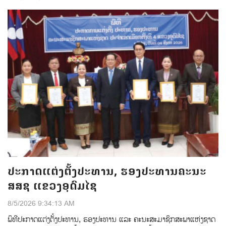
ປະກາດແຕ່ງຕັ້ງປະທານ, ຮອງປະທານຄະນະ
ສສຊ ແຂວງອຸດົມໄຊ
8/5/2026 9:34:13 AM
ພິທີປະກາດແຕ່ງຕ້ັງປະທານ, ຮອງປະທານ ແລະ ຄະນະສະມາຊິກສະພາແຫ່ງຊາດ