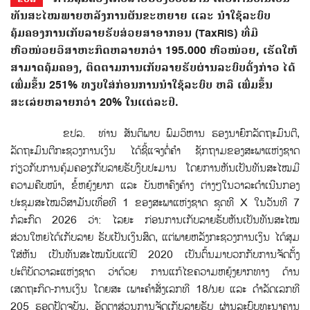
ທັນສະໄໝພາຍຫລັງການຜັນຂະຫຍາຍ ແລະ ນໍາໃຊ້ລະບົບ
ຄຸ້ມຄອງການເກັບລາຍຮັບສ່ວຍສາອາກອນ (TaxRIS) ທີ່ມີ
ຫົວໜ່ວຍວິສາຫະກິດຫລາຍກວ່າ 195.000 ຫົວໜ່ວຍ, ເຮັດໃຫ້
ສາມາດຄຸ້ມຄອງ, ຕິດຕາມການເກັບລາຍຮັບຜ່ານລະບົບດັ່ງກ່າວ ໄດ້
ເພີ່ມຂຶ້ນ 251% ທຽບໃສ່ກ່ອນການນໍາໃຊ້ລະບົບ ຫລື ເພີ່ມຂຶ້ນ
ສະເລ່ຍຫລາຍກວ່າ 20% ໃນແຕ່ລະປີ.
ຂປລ. ທ່ານ ສັນຕິພາບ ພົມວິຫານ ຮອງນາຍົກລັດຖະມົນຕີ,
ລັດຖະມົນຕີກະຊວງການເງິນ ໄດ້ຊີ້ແຈງຕໍ່ຄຳ ຊັກຖາມຂອງສະພາແຫ່ງຊາດ
ກ່ຽວກັບການຄຸ້ມຄອງເກັບລາຍຮັບງົບປະມານ ໂດຍການຫັນເປັນທັນສະໄໝມີ
ຄວາມຄືບໜ້າ, ຂ້ໍຫຍຸ້ງຍາກ ແລະ ບັນຫາຄົງຄ້າງ ຕ່າງໆໃນວາລະດຳເນີນກອງ
ປະຊຸມສະໄໝວິສາມັນເທື່ອທີ 1 ຂອງສະພາແຫ່ງຊາດ ຊຸດທີ X ໃນວັນທີ 7
ກໍລະກົດ 2026 ວ່າ: ໄລຍະ ກ່ອນການເກັບລາຍຮັບຫັນເປັນທັນສະໄໝ
ສ່ວນໃຫຍ່ໄດ້ເກັບລາຍ ຮັບເປັນເງິນສົດ, ແຕ່ພາຍຫລັງກະຊວງການເງິນ ໄດ້ສຸມ
ໃສ່ຫັນ ເປັນທັນສະໄໝນັບແຕ່ປີ 2020 ເປັນຕົ້ນມາບວກກັບການຈັດຕັ້ງ
ປະຕິບັດວາລະແຫ່ງຊາດ ວ່າດ້ວຍ ການແກ້ໄຂຄວາມຫຍຸ້ງຍາກທາງ ດ້ານ
ເສດຖະກິດ-ການເງິນ ໂດຍສະ ເພາະຄຳສ່ັງເລກທີ 18/ນຍ ແລະ ດຳລັດເລກທີ
205 ຮອດປັດຈຸບັນ, ອັດຕາສ່ວນການຈັດເກັບລາຍຮັບ ຜ່ານລະບົບທະນາຄານ