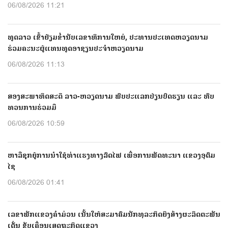
06/08/2026 11:21
ທູດລາວ ເຂົ້າຢ້ຽມຂໍ່ານັບເລຂາທິການໃຫຍ່, ປະທານປະເທດຫວຽດນາມ
ຮ່ວມຄະນະຜູ້ແທນທູດອາຊຽນປະຈຳຫວຽດນາມ
06/08/2026 11:13
ສອງສະພາທິດສະດີ ລາວ-ຫວຽດນາມ ພົບປະແລກປ່ຽນບົດຮຽນ ແລະ ທົບ
ທວນການຮ່ວມມື
06/08/2026 10:59
ຫາລືຊຸກຍູ້ການນຳໃຊ້ທ່າແຮງທາງລົດໄຟ ເພື່ອການພັດທະນາ ແຂວງອຸດົມ
ໄຊ
06/08/2026 01:41
ເລຂາພັກແຂວງຄຳມ່ວນ ເນັ້ນໃຫ້ສະມາຄົມນັກທຸລະກິດຍິງສ້າງຜະລິດຕະພັນ
ເດັ່ນ ຂັບເຄື່ອນເສດຖະກິດແຂວງ