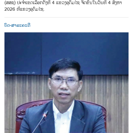
(ສສຊ) ປະຈຳເຂດເລືອກຕັ້ງທີ 4 ແຂວງອຸດົມໄຊ ຈັດຂຶ້ນໃນວັນທີ 4 ສິງຫາ
2026 ທີ່ແຂວງອຸດົມໄຊ.
ບົດ-ສາລະຄະດີ