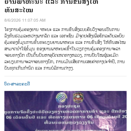
ຍານພາຫະນະ ແລະ ການຂົນສົ່ງໃຫ້
ທັນສະໄໝ
8/6/2026 11:07:05 AM
ໂຄງການຄຸ້ມຄອງຍານ າຫະນະ ແລະ ການຂົນສົ່ງແບບຄົບວົງຈອນເປັນການ
ລົງທຶນຮ່ວມລະຫວ່າງພາກລັດ ແລະ ເອກະຊົນ ມີຈຸດປະສົງເພື່ອຍົກລະດັບລະບົບ
ຄຸ້ມຄອງຂ້ໍມູນການຂ້ຶນທະບຽນຍານພາຫະນະ ແລະ ການຂົນສ່ົງ ໃຫ້ທັນສະໄໝ
ສາມາດນຳໃຊ້ຂໍ້ມູນ ຂອງຍານພາຫະນະເຂົ້າໃນວຽກງານຄຸ້ມຄອງການຈະລາ
ຈອນທາງບົກ ເປັນຕົ້ນບັນຫາອຸບັດເຫດທາງຫລວງ, ການປັບໃໝຜູ້ລະເມີດ
ລະບຽບການຈະລາຈອນທາງບົກ, ການເມີນເສີຍການເສຍຄ່າທາງປະຈຳປີ, ການ
ບັນທຸກເກີນກຳນົດ ແລະ ການບໍລິການຕ່າງໆ.
ບົດ-ສາລະຄະດີ