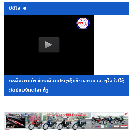
ວີດີໂອ
ອະດີດການນໍາ ພ້ອມດ້ວຍປະຊາຊົນບ້ານທາດຫລວງໃຕ້ ໄປໃຊ້
ສິດປ່ອນບັດເລືອກຕັ້ງ