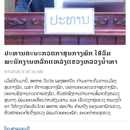
ປະທານຄະນະກວດກາສູນກາງພັກ ໂອ້ລົມ
ພະນັກງານຫລັກແຫລ່ງແຂວງຫລວງນໍ້າທາ
8/5/2026 9:28:35 AM
ເມ່ືອບ່ໍດົນມານ້ີ, ສະຫາຍ ວັນໄຊ ພອງສະຫວັນ ກໍາມະການກົມການເມືອງ
ສູນກາງພັກ, ເລຂາ ທິການສູນກາງພັກ, ປະທານຄະນະກວດກາສູນກາງພັກ,
ປະທານອົງການກວດກາແຫ່ງລັດ, ຫົວໜ້າອົງການຕ້ານການສໍ້ລາດບັງຫລວງ
ສູນກາງ ພ້ອມຄະນະເຄື່ອນໄຫວຢ້ຽມຢາມ ແລະ ເຮັດວຽກຢູ່ແຂວງ ຫລວງນໍ້າ
ທາ ໃຫ້ກຽດຕ້ອນຮັບໂດຍ ສະຫາຍ ອ່ອນຈັນ ຄຳພາວົງ ຮອງເລຂາພັກແຂວງ,
ຫົວໜ້າຄະນະຈັດຕັ້ງແຂວງ ພ້ອມດ້ວຍຄະນະພັກ, ຄະນະນຳຂອງແຂວງ.
ບົດ-ສາລະຄະດີ