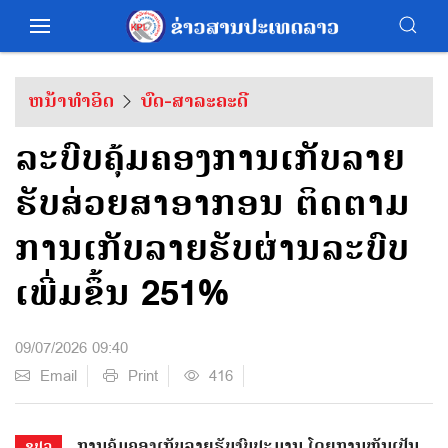
ຫນ້າທຳອິດ
ບົດ-ສາລະຄະດີ
ລະບົບຄຸ້ມຄອງການເກັບລາຍ
ຮັບສ່ວຍສາອາກອນ ຕິດຕາມ
ການເກັບລາຍຮັບຜ່ານລະບົບ
ເພີ່ມຂຶ້ນ 251%
09/07/2026 09:40
Email
Print
416
ການຄຸ້ມຄອງເກັບລາຍຮັບງົບປະມານ ໂດຍການຫັນເປັນ
ຂປລ