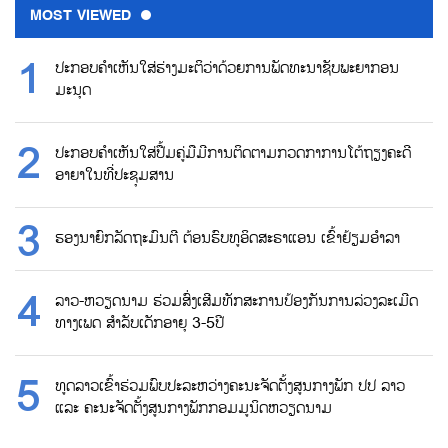
MOST VIEWED
ປະກອບຄຳເຫັນໃສ່ຮ່າງມະຕິວ່າດ້ວຍການພັດທະນາຊັບພະຍາກອນ
ມະນຸດ
ປະກອບຄຳເຫັນໃສ່ປື້ມຄູ່ມືມີການຕິດຕາມກວດກາການໂຕ້ຖຽງຄະດີ
ອາຍາໃນທີ່ປະຊຸມສານ
ຮອງນາຍົກລັດຖະມົນຕີ ຕ້ອນຮົບທູອິດສະຣາແອນ ເຂົ້າຢ້ຽມອຳລາ
ລາວ-ຫວຽດນາມ ຮ່ວມສົ່ງເສີມທັກສະການປ້ອງກັນການລ່ວງລະເມີດ
ທາງເພດ ສຳລັບເດັກອາຍຸ 3-5ປີ
ທູດລາວເຂົ້າຮ່ວມພົບປະລະຫວ່າງຄະນະຈັດຕັ້ງສູນກາງພັກ ປປ ລາວ
ແລະ ຄະນະຈັດຕັ້ງສູນກາງພັກກອມມູນິດຫວຽດນາມ