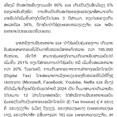
ເຄື່ອງມື ທັນສະໄໝອື່ນໆກວມເອົາ 95% ແລະ ເກັບເປັນເງິນສົດມີພຽງ 5%
ຂອງລາຍຮັບທັງໝົດ. ການຫັນເປັນທັນສະໄໝຂອງຂະແໜງພາສີສາມາດເກັບ
ລາຍຮັບໄດ້ເພີ່ມຂຶ້ນຢ່າງຕໍ່ເນື່ອງໃນໄລຍະ 3 ປີຜ່ານມາ, ທຽບໄລຍະດຽວກັນ
ສະເລ່ຍປີລະ 34%, ປັດຈຸບັນນໍາໃຊ້ຢູ່ນະຄອນຫລວງວຽງຈັນ ແລະ ຈະຜັນ
ຂະຫຍາຍໄປຂອບເຂດທົ່ວປະເທດ.
ພາຍຫລັງການຜັນຂະຫຍາຍ ແລະ ນໍາໃຊ້ລະບົບຄຸ້ມຄອງການ ເກັບລາຍ
ຮັບສ່ວຍສາອາກອນທີ່ມີບັນດາຫົວໜ່ວຍວິສາຫະກິດຫລາຍ ກວ່າ 195.000
ຫົວໜ່ວຍ, ເຮັດໃຫ້ ສາມາດຄຸ້ມຄອງຕິດຕາມເກັບລາຍຮັບຜ່ານລະບົບໄດ້
ເພີ່ມຂຶ້ນ 251% ທຽບໃສ່ກ່ອນການນໍາໃຊ້ລະບົບ ຫລື ເພີ່ມຂຶ້ນສະເລ່ຍຫລາຍ
ກວ່າ 20% ໃນແຕ່ລະປີ; ການເກັບອາກອນຈາກການຄ້າທາງເອເລັກໂຕຣນິກ
(Digital Tax) ໂດຍສະເພາະການລົງທະບຽນຂອງຫົວໜ່ວຍທີ່ບໍ່ມີທ່ີຕັ້ງຢູ່
ປະເທດລາວ (Microsoft, FaceBook, Youtube, Netfix ແລະ ອື່ນໆ)
ທີ່ໄດ້ເລີ່ມຈັດຕັ້ງປະຕິບັດນັບແຕ່ທ້າຍປີ 2024 ເປັນ ຕົ້ນມາສາມາດເກັບລາຍຮັບ
ໄດ້ປະມານ 12 ລ້ານໂດລາສະຫະລັດ; ໄດ້ສຳເລັດການຜັນຂະຫຍາຍລະບົບ
ຄຸ້ມຄອງໃບເກັບເງິນອາກອນເອເລັກໂຕຣນິກ (E-Tax Invoice) ຢູ່ 4 ແຂວງ
ຄື: ແຂວງວຽງຈັນ (ເມືອງ ວັງວຽງ), ແຂວງຫລວງພະບາງ (ນະຄອນຫລວງພະ
ບາງ), ແຂວງຈຳປາສັກ (ເສັ້ນທາງເລກ 16) ແລະ ນະຄອນຫລວງວຽງຈັນ, ສາ