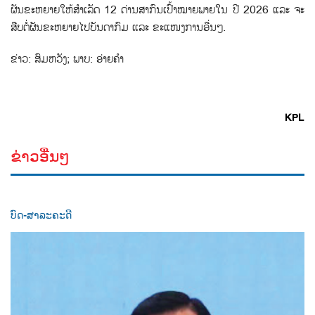
ຜັນຂະຫຍາຍໃຫ້ສຳເລັດ 12 ດ່ານສາກົນເປ້ົາໝາຍພາຍໃນ ປີ 2026 ແລະ ຈະ
ສືບຕ່ໍຜັນຂະຫຍາຍໄປບັນດາກົມ ແລະ ຂະແໜງການອື່ນໆ.
ຂ່າວ: ສົມຫວັງ; ພາບ: ອ່າຍຄໍາ
KPL
ຂ່າວອື່ນໆ
ບົດ-ສາລະຄະດີ