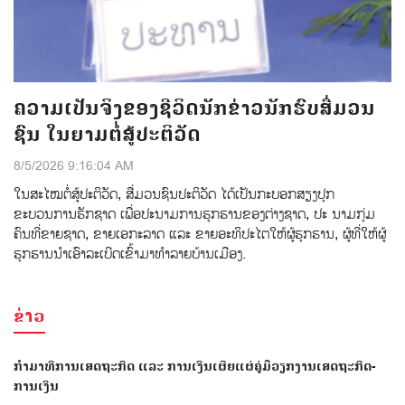
ຄວາມເປັນຈິງຂອງຊີວິດນັກຂ່າວນັກຮົບສື່ມວນ
ຊົນ ໃນຍາມຕໍ່ສູ້ປະຕິວັດ
8/5/2026 9:16:04 AM
ໃນສະໄໝຕໍ່ສູ້ປະຕິວັດ, ສື່ມວນຊົນປະຕິວັດ ໄດ້ເປັນກະບອກສຽງປຸກ
ຂະບວນການຮັກຊາດ ເພື່ອປະນາມການຮຸກຮານຂອງຕ່າງຊາດ, ປະ ນາມກຸ່ມ
ຄົນທ່ີຂາຍຊາດ, ຂາຍເອກະລາດ ແລະ ຂາຍອະທິປະໄຕໃຫ້ຜູ້ຮຸກຮານ, ຜູ້ທີ່ໃຫ້ຜູ້
ຮຸກຮານນຳເອົາລະເບີດເຂົ້າມາທຳລາຍບ້ານເມືອງ.
ຂ່າວ
ກຳມາທິການເສດຖະກິດ ແລະ ການເງິນເຜີຍແຜ່ຄູ່ມືວຽກງານເສດຖະກິດ-
ການເງິນ