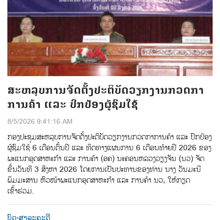
ສະຫລຸບການຈັດຕັ້ງປະຕິບັດວຽກງານກວດກາ
ການຄ້າ ແລະ ປົກປ້ອງຜູ້ຊົມໃຊ້
8/5/2026 9:41:16 AM
ກອງປະຊຸມສະຫລຸບການຈັດຕັ້ງປະຕິບັດວຽກງານກວດກາການຄ້າ ແລະ ປົກປ້ອງ
ຜູ້ຊົມໃຊ້ 6 ເດືອນຕົ້ນປີ ແລະ ທິດທາງແຜນການ 6 ເດືອນທ້າຍປີ 2026 ຂອງ
ພະແນກອຸດສາຫະກຳ ແລະ ການຄ້າ (ອຄ) ນະຄອນຫລວງວຽງຈັນ (ນວ) ຈັດ
ຂຶ້ນວັນທີ 3 ສິງຫາ 2026 ໂດຍການເປັນປະທານຂອງທ່ານ ນາງ ວັນມະນີ
ພິມມະສານ ຫົວໜ້າພະແນກອຸດສາຫະກຳ ແລະ ການຄ້າ ນວ, ໃຫ້ກຽດ
ເຂົ້າຮ່ວມ.
ບົດ-ສາລະຄະດີ