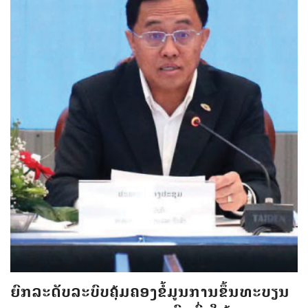
ຍົກລະດັບລະບົບຄຸ້ມຄອງຂໍ້ມູນການຂຶ້ນທະບຽນ