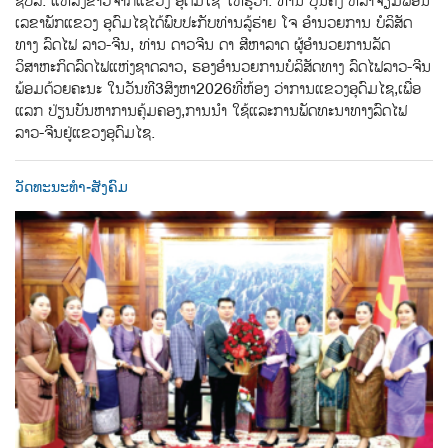
ຊປລ.​ ແຫລ່ງຂ່າວຈາກແຂວງ ອຸດົມໄຊ​ ໃຫ້ຮູ້ວ່າ:​ ທ່ານ​ ບຸນຄົງ​ ຫລ້າຈຽມພອນ​
ເລຂາພັກແຂວງ ອຸດົມໄຊ​ໄດ້ພົບປະກັບ​ທ່ານ​ລູ້ຮ່າຍ ໂຈ​ ອຳນວຍການ​ ບໍລິສັດ​
ທາງ ລົດໄຟ​ ລາວ-ຈີນ,​ ທ່ານ​ ດາວຈີນ ດາ​ ສີຫາລາດ​ ຜູ້ອຳນວຍການລັດ
ວິສາຫະກິດລົດໄຟແຫ່ງຊາດລາວ,​ ຮອງອຳນວຍການບໍລິສັດທາງ ລົດໄຟ​ລາວ-ຈີນ​
ພ້ອມດ້ວຍຄະນະ​ ໃນວັນທີ​3​ສິງຫາ​2026​ທີ່ຫ້ອງ ວ່າການ​ແຂວງອຸດົມໄຊ,​ເພື່ອ
ແລກ​ ປ່ຽນບັນຫາການຄຸ້ມຄອງ,​ການນຳ ໃຊ້​ແລະ​ການພັດທະນາທາງລົດໄຟ​
ລາວ-ຈີນ​ຢູ່​ແຂວງອຸດົມໄຊ.
ວັດທະນະທຳ-ສັງຄົມ