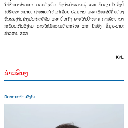
ໃຫ້ບັນດາສຳມະນາ ກອນທັງໝົດ ຈົ່ງນຳເອົາຄວາມຮູ້ ແລະ ບົດຮຽນໃນຄັ້ງນີ້
ໄປຜັນຂະ ຫຍາຍ, ຖ່າຍທອດໃຫ້ແກ່ເພື່ອນ ຮ່ວມງານ ແລະ ເຜີຍແຜ່ຢູ່ຂັ້ນທ້ອງ
ຖິ່ນຂອງຕົນຢ່າງມີປະສິດທິຜົນ ແລະ ທົ່ວເຖິງ ພາຍໃຕ້ເປົ້າໝາຍ ການພັດທະນາ
ລະບົບປະກັນສັງຄົມ ລາວໃຫ້ມີຄວາມທັນສະໄໝ ແລະ ຍືນຍົງ. ຂໍ້ມູນ-ພາບ:
ຂ່າວສານ ຮສສ
KPL
ຂ່າວອື່ນໆ
ວັດທະນະທຳ-ສັງຄົມ