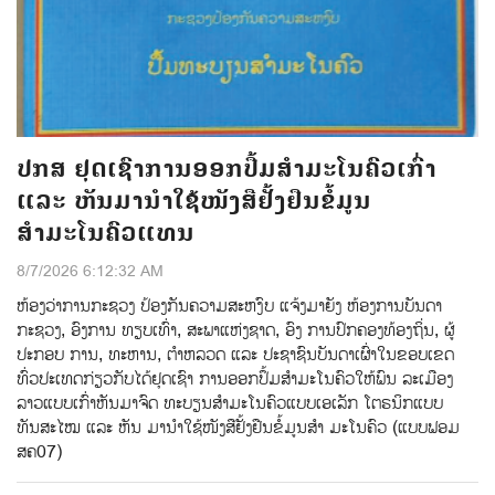
ປກສ ຢຸດເຊົາການອອກປື້ມສຳມະໂນຄົວເກົ່າ
ແລະ ຫັນມານຳໃຊ້ໜັງສືຢັ້ງຢືນຂໍ້ມູນ
ສຳມະໂນຄົວແທນ
8/7/2026 6:12:32 AM
ຫ້ອງວ່າການກະຊວງ ປ້ອງກັນຄວາມສະຫງົບ ແຈ້ງມາຍັງ ຫ້ອງການບັນດາ
ກະຊວງ, ອົງການ ທຽບເທົ່າ, ສະພາແຫ່ງຊາດ, ອົງ ການປົກຄອງທ້ອງຖິ່ນ, ຜູ້
ປະກອບ ການ, ທະຫານ, ຕຳຫລວດ ແລະ ປະຊາຊົນບັນດາເຜົ່າໃນຂອບເຂດ
ທົ່ວປະເທດກ່ຽວກັບໄດ້ຢຸດເຊົາ ການອອກປຶ້ມສຳມະໂນຄົວໃຫ້ພົນ ລະເມືອງ
ລາວແບບເກົ່າຫັນມາຈົດ ທະບຽນສໍາມະໂນຄົວແບບເອເລັກ ໂຕຣນິກແບບ
ທັນສະໄໝ ແລະ ຫັນ ມານຳໃຊ້ໜັງສືຢັ້ງຢືນຂໍ້ມູນສໍາ ມະໂນຄົວ (ແບບຟອມ
ສຄ07)