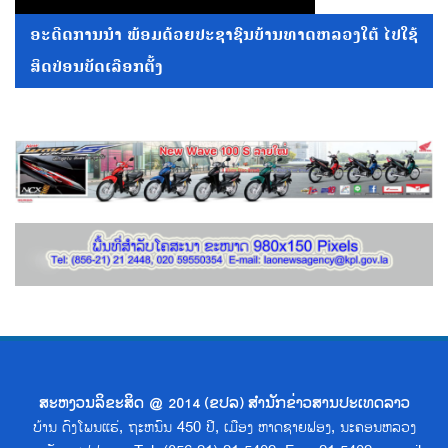
ອະດີດການນໍາ ພ້ອມດ້ວຍປະຊາຊົນບ້ານທາດຫລວງໃຕ້ ໄປໃຊ້
ສິດປ່ອນບັດເລືອກຕັ້ງ
ສະຫງວນລິຂະສິດ @ 2014 (ຂປລ) ສຳນັກຂ່າວສານປະເທດລາວ
ບ້ານ ດົງໂພນແຮ່, ຖະຫນົນ 450 ປີ, ເມືອງ ຫາດຊາຍຟອງ, ນະຄອນຫລວງ