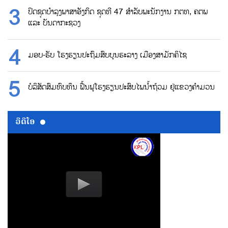
ປິດຊຸດບຳລຸງພາສາອັງກິດ ຊຸດທີ 47 ສຳລັບພະນັກງານ ກຕທ, ຄຕພ
ແລະ ບັນດາກະຊວງ
ມອບ-ຮັບ ໂຮງຮຽນປະຖົມສົບບູນຮະລາງ ເມືອງສາມັກຄິໄຊ
ບໍລິສັດສົມທົບທຶນ ຟື້ນຟູໂຮງຮຽນປະສົບໄພນ້ຳຖ້ວມ ຢູ່ແຂວງຄຳມວນ
ວີດີໂອ