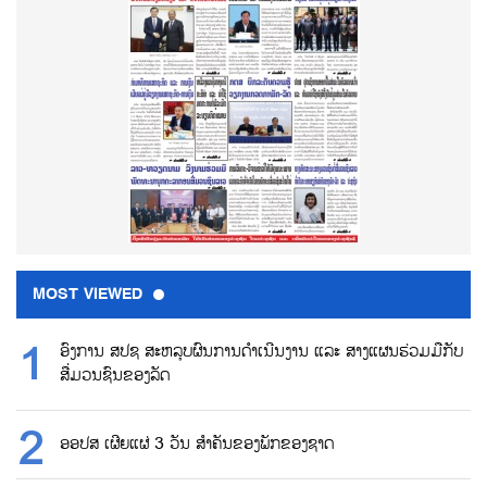
MOST VIEWED
ອົງການ ສປຊ ສະຫລຸບຜົນການດຳເນີນງານ ແລະ ສາງແຜນຮ່ວມມືກັບ
ສື່ມວນຊົນຂອງລັດ
ອອປສ ເຜີຍແຜ່ 3 ວັນ ສຳຄັນຂອງພັກຂອງຊາດ