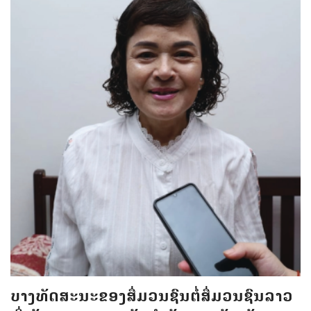
ບາງທັດສະນະຂອງສື່ມວນຊົນຕໍ່ສື່ມວນຊົນລາວ