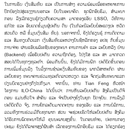
ໃນການຮັບ ເງິນສົມທົບ ແລະ ເປັນການສ້າງ ຄວາມພ້ອມເພື່ອຂະຫຍາຍການ
ປົກປ້ອງໄປສູ່ແຮງງານນອກລະ ບົບໃນອະນາຄົດ. ຊຸດຝຶກອົບຮົມ, ສຳມະນາ
ກອນ ລົງເລິກຮຽນຮູ້ກ່ຽວກັບຄວາມສາ ມາດຂອງແອັບ LSSO, ວິທີການ
ແກ້ໄຂ ແລະ ອັບເດດຂໍ້ມູນຜູ້ປະກັນ ຕົນ (ໃນກໍລະນີລະບົບບໍ່ສະແດງປະ ຫວັດ
ສ່ວນຕົວ ຫລື ຂໍ້ມູນເງິນສົມ ທົບ). ນອກຈາກນີ້, ຍັງໄດ້ຮຽນຮູ້ ການຕິດຕາມ
ແລະ ສົມທຽບຕົວເລກ ເງິນສົມທົບລະຫວ່າງບັນຊີຫລັກຂອງ ອປຊ ກັບຂໍ້ມູນ
ການຈ່າຍ ຜ່ານແອັບພລິເຄຊັນຂອງທະນາ ຄານການຄ້າ ແລະ ລະບົບຫລັງ ບ້ານ
(Backend) ເພື່ອຮັບປະກັນ ຄວາມຖືກຕ້ອງ, ໂປ່ງໃສ ແລະ ສາ ມາດກວດ
ສອບໄດ້ໃນທຸກໆທຸລະກຳ. ພ້ອມກັນນັ້ນ, ຍັງໄດ້ມີການຝຶກ ປະຕິບັດຂັ້ນຕອນ
ການເພີ່ມຂໍ້ມູນລົງ ໃນລິ້ງການຊໍາລະເງິນສົມທົບຂອງ ພາກວິສາຫະກິດ ຜ່ານ
ລະບົບຂອງ ທະນາຄານຮ່ວມທຸລະກິດລາວຫວຽດ ແລະ ຈັດກຸ່ມສົນທະນາແລກ
ປ່ຽນບົດຮຽນຢ່າງກົງໄປກົງມາ. ຈາກນັ້ນ, ທ່ານ Tian Feng ຫົວໜ້າ
ໂຄງການ ILO-China ໄດ້ເນັ້ນວ່າ: ການຫັນລະບົບປະກັນ ສັງຄົມເປັນດີຈິ
ຕອນ ແມ່ນຫົວໃຈ ສໍາຄັນ ແລະ ຈໍາເປັນຢ່າງຍິ່ງໃນຍຸກ ປັດຈຸບັນ. ການລົງມື
ປະຕິບັດຕົວ ຈິງ, ການຍົກລະດັບມາດຕະຖານ ຂອງແອັບ ແລະ ການບໍລິການ,
ລວມທັງການຮ່ວມມືກັບທຸກພາກ ສ່ວນ ຈະຊ່ວຍເຮັດໃຫ້ລະບົບປະກັນ ສັງຄົມ
ໄດ້ຮັບການພັດທະນາໃຫ້ມີ ຄຸນນະພາບສູງຂຶ້ນ. ໃນຕອນທ້າຍ, ປະທານກອງ
ປະຊຸມ ຍັງໄດ້ຕີລາຄາສູງຕໍ່ຜົນສຳ ເລັດຂອງການຝຶກອົບຮົມ ແລະ ໄດ້ຮຽກຮ້ອງ