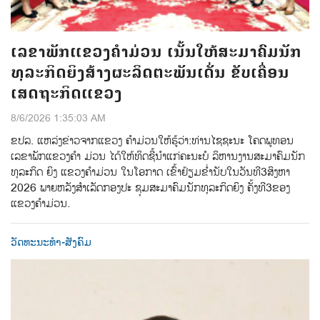
ເລຂາພັກແຂວງຄຳມ່ວນ ເນັ້ນໃຫ້ສະມາຄົມນັກ
ທຸລະກິດຍິງສ້າງຜະລິດຕະພັນເດັ່ນ ຂັບເຄື່ອນ
ເສດຖະກິດແຂວງ
8/6/2026 1:35:03 AM
ຂປລ.​ ແຫລ່ງຂ່າວຈາກແຂວງ ຄຳມ່ວນ​ໃຫ້ຮູ້ວ່າ:​ທ່ານ​ໄຊຊະນະ​ ໂຄດພູທອນ​
ເລຂາພັກແຂວງຄຳ ມ່ວນ​ ໄດ້ໃຫ້ທິດຊີ້ນໍາແກ່ຄະນະບໍ ລິຫານງານສະມາຄົມນັກ
ທຸລະກິດ ຍິງ​ ແຂວງຄຳມ່ວນ​ ໃນໂອກາດ ເຂົ້າຢ້ຽມຂໍ່ານັບ​ໃນວັນທີ​3​ສິງຫາ​
2026​ ພາຍຫລັງສໍາເລັດກອງປະ​ ຊຸມສະມາຄົມນັກທຸລະກິດຍິງ​ ຄັ້ງທີ​3​ຂອງ
ແຂວງຄໍາມ່ວນ.​
ວັດທະນະທຳ-ສັງຄົມ