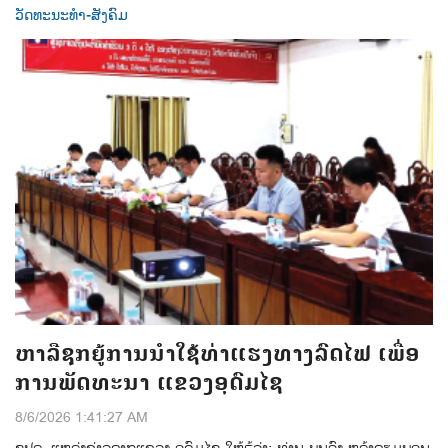
ວັດທະນະທຳ-ສັງຄົມ
ຫາລືຊຸກຍູ້ການນຳໃຊ້ທ່າແຮງທາງລົດໄຟ ເພື່ອ
ການພັດທະນາ ແຂວງອຸດົມໄຊ
8/6/2026 1:41:27 AM