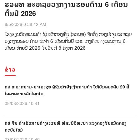
ຮວຜທ ສະຫລຸບວຽກງານຮອບດ້ານ 6 ເດືອນ
ຕົ້ນປີ 2026
8/5/2026 9:58:42 AM
ໂຮງຮຽນວັດທະນະທຳ ຊົນເຜົ່າກອງທັບ (ຮວຜທ) ຈັດຕັ້ງ ກອງປະຊຸມສະຫລຸບ
ວຽກງານຮອບ ດ້ານ ປະຈໍາ 6 ເດືອນຕົ້ນປີ ແລະ ວາງທິດທາງແຜນການ 6
ເດືອນ ທ້າຍປີ 2026 ໃນວັນທີ 3 ສິງຫາ 2026
ຂ່າວ
ສສ ຫວຽດນາມ-ມາເລເຊຍ ສູ້ຊົນນຳວົງເງິນການຄ້າ ໃຫ້ບັນລຸລະດັບ 20 ຕື້
ໂດລາສະຫະລັດໂດຍໄວ
08/08/2026 10:41
ສປ ຈີນ ສຳເລັດການສ້າງແຜນທີ່ ທໍລະນີວິທະຍາ ຂອງດວງຈັນໝົດດວງ
ສະບັບໃໝ່