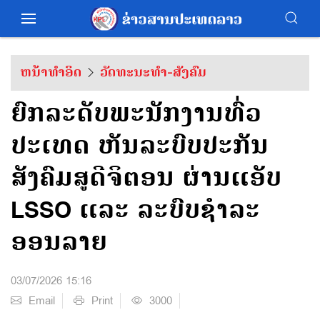
ຫນ້າທຳອິດ
ວັດທະນະທຳ-ສັງຄົມ
ຍົກລະດັບພະນັກງານທົ່ວ
ປະເທດ ຫັນລະບົບປະກັນ
ສັງຄົມສູດີຈິຕອນ ຜ່ານແອັບ
LSSO ແລະ ລະບົບຊຳລະ
ອອນລາຍ
03/07/2026 15:16
Email
Print
3000