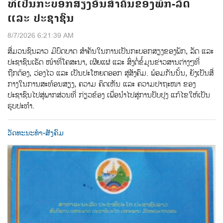
ທີ່ເປັນກະບອກສຽງອັນສຳຄັນຂອງພັກ-ລັດ
ແລະ ປະຊາຊົນ
8/7/2026 6:21:39 AM
ສື່ມວນຊົນລາວ ມີບົດບາດ ສຳຄັນໃນການເປັນກະບອກສຽງຂອງພັກ, ລັດ ແລະ
ປະຊາຊົນເຮັດ ໜ້າທີ່ໂຄສະນາ, ເຜີຍແຜ່ ແລະ ສົ່ງຕໍ່ຂໍ້ມູນຂ່າວສານຕ່າງໆທີ່
ຖືກຕ້ອງ, ວ່ອງໄວ ແລະ ເປັນປະໂຫຍດອອກ ສູ່ສັງຄົມ. ພ້ອມກັນນັ້ນ, ຍັງເປັນສື່
ກາງໃນການສະທ້ອນສຽງ, ຄວາມ ຄິດເຫັນ ແລະ ຄວາມປາຖະໜາ ຂອງ
ປະຊາຊົນໄປສູ່ພາກສ່ວນທີ່ ກ່ຽວຂ້ອງ ເພື່ອນຳໄປສູ່ການປັບປຸງ ແກ້ໄຂໃຫ້ເປັນ
ຮູບປະທຳ.
ວັດທະນະທຳ-ສັງຄົມ