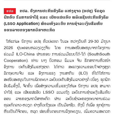
ຂປລ. ອົງການປະກັນສັງຄົມ ແຫ່ງຊາດ (ອປຊ) ຈັດຊຸດ
ຂປລ
ຝຶກອົບ ຮົມການນຳໃຊ້ ແລະ ເຜີຍແຜ່ແອັບ ພລິເຄຊັນປະກັນສັງຄົມ
(LSSO Application) ພ້ອມທັງລະບົບ ການຊໍາລະເງິນສົມທົບ
ອອນລາຍຂອງພາກວິສາຫະກິດ
ໃຫ້ແກ່ພະ ນັກງານ ອປຊ ທົ່ວປະເທດ ໃນລະ ຫວ່າງວັນທີ 29-30 ມິຖຸນາ
2026 ຢູ່ນະຄອນຫລວງວຽງຈັນ ໂດຍ ການສະໜັບສະໜູນຈາກໂຄງການ
ຮ່ວມມື ILO-China ຜ່ານຂອບ ການຮ່ວມມືແບບໃຕ້-ໃຕ້ (SouthSouth
Cooperation). ທ່ານ ນາງ ບົວຫອມ ພົມມະ ຈັນ ຮັກສາການຫົວໜ້າ
ອົງການ ປະກັນສັງຄົມແຫ່ງຊາດ ໄດ້ກ່າວ ສະແດງຄວາມຂອບໃຈຢ່າງສູງຕ
ລັດຖະບານຈີນ ແລະ ອົງການແຮງ ງານສາກົນ (ILO) ທີ່ໄດ້ໃຫ້ການ
ສະໜັບສະໜູນໃນການພັດທະນາ ລະບົບປະກັນສັງຄົມລາວຢ່າງຕໍ່ ເນື່ອງ. ຊຸດຝຶກ
ອົບຮົມຄັ້ງນີ້, ຈັດຂຶ້ນ ເພື່ອສ້າງຄວາມເຂັ້ມແຂງໃຫ້ພະ ນັກງານ ອປຊ ສາມາດ
ນໍາໃຊ້ ແລະ ເຜີຍແຜ່ແອັບ LSSO ລວມເຖິງ ລະບົບການຊໍາລະເງິນສົມທົບ
ອອນ ລາຍຂອງພາກວິສາຫະກິດ ຜ່ານ ລະບົບຊໍາລະຂອງທະນາຄານຮ່ວມ
ທຸລະກິດລາວ-ຫວຽດ ຢ່າງທົ່ວເຖິງແລະ ເປັນມືອາຊີບ. ທັງນີ້ ກໍເພື່ອ ຊຸກຍູ້ການ
ຫັນເປັນດີຈິຕອນ, ຫລຸດ ຜ່ອນຂັ້ນຕອນການລົງທະບຽນ, ເພີ່ມຄວາມສະດວກ