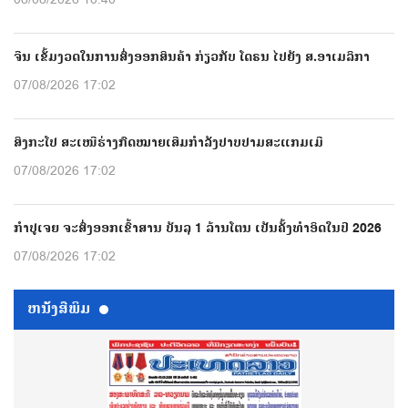
08/08/2026 10:40
ຈີນ ເຂັ້ມງວດໃນການສົ່ງອອກສິນຄ້າ ກ່ຽວກັບ ໂດຣນ ໄປຍັງ ສ.ອາເມລິກາ
07/08/2026 17:02
ສິງກະໂປ ສະເໜີຮ່າງກົດໝາຍເສີມກຳລັງປາບປາມສະແກມເມີ
07/08/2026 17:02
ກຳປູເຈຍ ຈະສົ່ງອອກເຂົ້າສານ ບັນລຸ 1 ລ້ານໂຕນ ເປັນຄັ້ງທຳອິດໃນປີ 2026
07/08/2026 17:02
ຫນ້ັງສືພິມ