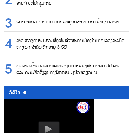
ອາຍາໃນທີ່ປະຊຸມສານ
ຮອງນາຍົກລັດຖະມົນຕີ ຕ້ອນຮົບທູອິດສະຣາແອນ ເຂົ້າຢ້ຽມອຳລາ
ລາວ-ຫວຽດນາມ ຮ່ວມສົ່ງເສີມທັກສະການປ້ອງກັນການລ່ວງລະເມີດ
ທາງເພດ ສຳລັບເດັກອາຍຸ 3-5ປີ
ທູດລາວເຂົ້າຮ່ວມພົບປະລະຫວ່າງຄະນະຈັດຕັ້ງສູນກາງພັກ ປປ ລາວ
ແລະ ຄະນະຈັດຕັ້ງສູນກາງພັກກອມມູນິດຫວຽດນາມ
ວີດີໂອ