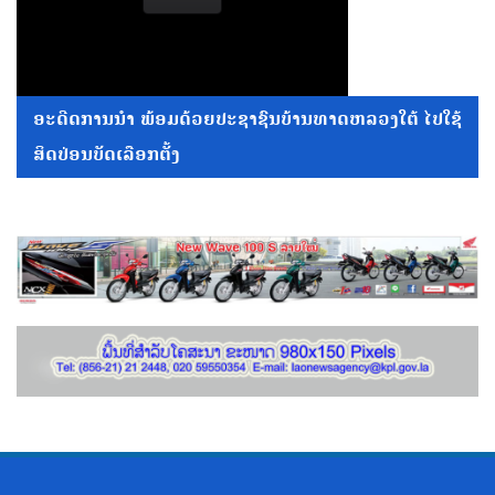
ອະດີດການນໍາ ພ້ອມດ້ວຍປະຊາຊົນບ້ານທາດຫລວງໃຕ້ ໄປໃຊ້
ສິດປ່ອນບັດເລືອກຕັ້ງ