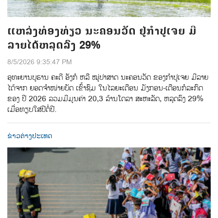
ແຫລ່ງທ່ອງທ່ຽວ ນະຄອນວັດ ຢູ່ກຳປູເຈຍ ມີ
ລາຍໄດ້ຫລຸດລົງ 29%
8/5/2026 9:35:47 PM
ອຸທະຍານບູຮານ ຄະດີ ອັງກໍ ຫລື ໝູ່ປາສາດ ນະຄອນວັດ ຂອງກຳປູເຈຍ ມີລາຍ
ໄດ້ຈາກ ຍອດຈຳໜ່າຍບັດ ເຂົ້າຊົມ ໃນໄລຍະເດືອນ ມັງກອນ-ເດືອນກໍລະກົດ
ຂອງ ປີ 2026 ລວມມີມູນຄ່າ 20,3 ລ້ານໂດລາ ສະຫະລັດ, ຫລຸດລົງ 29%
ເມື່ອທຽບໃສ່ປີຕໍ່ປີ.
ຂ່າວຕ່າງປະເທດ