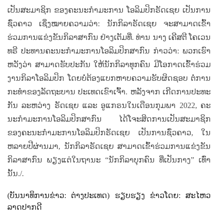
ເປັນ​ສະ​ມາ​ຊິກ ຂອງ​ຄະ​ນະ​ກຳ​ມະ​ການ​ ໂອ​ລິມປິກ​ຣັດ​ເຊຍ ​ເປັນ​ການ​
ຊົ່ວ​ຄາ​ວ ເຊິ່ງ​ໝາຍ​ຄວາມ​ວ່າ: ນັກ​ກິ​ລາ​ຣັດ​ເຊຍ ​ຈະ​ສາ​ມາດ​ເຂົ້າ​
ຮ່ວມ​ການ​ແຂ່ງ​ຂັນ​ກິ​ລາ​ສາ​ກົນ ​ຢ່າງ​​ເຕັມ​ທີ່. ທ່ານ ນາງ ເ​ຄີ​ສ​ຕີ ໂຄ​ເວນ​​
ທ​ຣີ ​ປະ​ທານຄະ​ນະ​ກຳ​ມະ​ການ​ໂອ​ລິ​ມ​ປິກ​ສາ​ກົນ ກ່າວ​ວ່າ: ພວກ​ເຮົາ​
ຫວັງ​ວ່າ ​​ສາ​ມາດຮັບ​ປະ​ກັນ ​ໃຫ້​ນັກ​ກິ​ລາ​​ທຸກ​ຄົນ​ ມີ​ໂອ​ກາດເຂົ້າ​ຮ່ວມ​
ງານ​ກິ​ລາ​ໂອ​ລິມ​ປິກ ໂດຍ​ບໍ່​ຕ້ອງ​ແບກ​ຫາບ​ຄວາມ​ຮັບ​ຜິດ​ຊອບ ​ຕໍ່​ການ​​
ກະ​ທຳຂອງ​ລັດ​ຖະ​ບານ​ ປະ​ເທດ​ເຂົາ​ເຈົ້າ. ຫລັງ​ຈາກ ​ເກີດ​ການ​ປະ​ທະ​
ກັນ ​ລະ​ຫວ່າງ ​ຣັດ​ເຊຍ ແລະ​ ອູ​ແກ​ຣນ​ໃນ​ເດືອນ​ກຸມ​ພາ
2022,
ຄະ​
ນະ​ກຳ​ມະ​ການ​ໂອ​ລິມ​ປິກ​ສາ​ກົນ​ ໄດ້ໂຈະ​ສິດ​ການ​ເປັນ​ສະ​ມາ​ຊິກ
ຂອງ​ຄະ​ນະ​ກຳ​ມະ​ການ​ໂອ​ລິ​ມ​ປິກ​ຣັດ​ເຊຍ ​​ເປັນ​ການ​ຊົ່ວ​ຄາວ
,
ໃນ​
ຫລາຍ​ປີ​ຜ່ານ​ມາ
,
ນັກ​ກິ​ລາ​ຣັດ​ເຊຍ​ ສາ​ມາດ​ເຂົ້າ​ຮ່ວມ​ການ​ແຂ່ງ​ຂັນ​
ກິ​ລາ​ສາ​ກົນ ​ພຽງ​ແຕ່​​ໃນ​ຖາ​ນະ “​ນັກ​ກິ​ລາ​ບຸກ​ຄົນ ​ທີ່​ເປັນ​ກາງ” ເທົ່າ​
ນັ້ນ./.
(
ບັນນາທິການຂ່າວ
:
ຕ່າງປະເທດ) ຮຽບຮຽງ ຂ່າວໂດຍ
:
ສະໄຫວ
ລາດປາກດີ