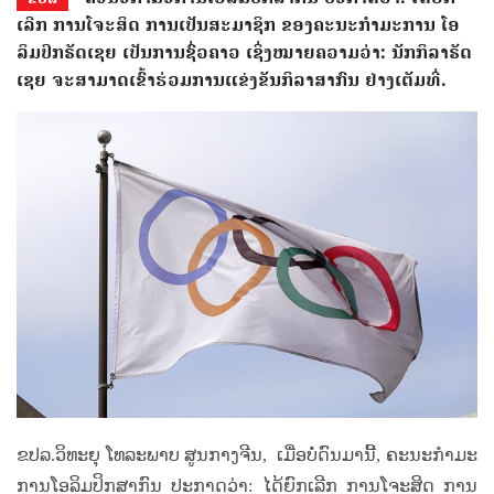
ເລີກ​ ການ​ໂຈະ​ສິດ ການ​ເປັນ​ສະ​ມາ​ຊິກ ຂອງ​ຄະ​ນະ​ກຳ​ມະ​ການ​ ໂອ​
ລິມປິກ​ຣັດ​ເຊຍ ​ເປັນ​ການ​ຊົ່ວ​ຄາ​ວ ເຊິ່ງ​ໝາຍ​ຄວາມ​ວ່າ: ນັກ​ກິ​ລາ​ຣັດ​
ເຊຍ ​ຈະ​ສາ​ມາດ​ເຂົ້າ​ຮ່ວມ​ການ​ແຂ່ງ​ຂັນ​ກິ​ລາ​ສາ​ກົນ ​ຢ່າງ​​ເຕັມ​ທີ່.
ຂປລ.ວິທະຍຸ ໂທລະພາບ ສູນກາງຈີນ,
ເມື່ອບໍ່ດົນມານີ້, ຄະ​ນະ​ກຳ​ມະ​
ການ​ໂອ​ລິ​ມ​ປິກ​ສາ​ກົນ​ ປະ​ກາດ​ວ່າ: ໄດ້ຍົກ​ເລີກ​ ການ​ໂຈະ​ສິດ ການ​