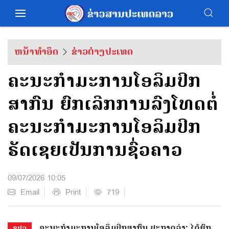
ຫນ້າທຳອິດ
ຂ່າວຕ່າງປະເທດ
ຄະນະກຳມະການໂອລິມປິກ
ສາກົນ ຍົກເລີກການລົງໂທດຕໍ່
ຄະນະກຳມະການໂອລິມປິກ
ຣັດເຊຍເປັນການຊົ່ວຄາວ
09/07/2026 10:05
Email
Print
719
ຄະ​ນະ​ກຳ​ມະ​ການ​ໂອ​ລິ​ມ​ປິກ​ສາ​ກົນ​ ປະ​ກາດ​ວ່າ: ໄດ້ຍົກ​
ຂປລ