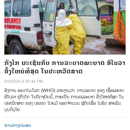
ກົງໂກ ຜະເຊີນກັບ ການລະບາດພະຍາດ ອີໂບລາ
ຄັ້ງໃຫຍ່ທີ່ສຸດ ໃນປະຫວັດສາດ
8/5/2026 9:35:44 PM
ອົງການ ອະນາໄມໂລກ (WHO) ລາຍງານວ່າ: ການລະບາດ ຂອງ ເຊື້ອພະຍາດ
ອີໂບລາ ຢູ່ກົງໂກ ໃນປັດຈຸບັນນີ້, ກາຍເປັນ ການແພ່ລະບາດ ຄັ້ງໃຫຍ່ທີ່ສຸດ ໃນ
ປະຫວັດສາດ ຂອງ ປະເທດ ໂດຍມີ ຍອດຈຳນວນ ຜູ້ຕິດເຊື້ອ ໄວຣັດ ສາຍພັນ
ບຸນດີບູໂຢ
ຂ່າວຕ່າງປະເທດ