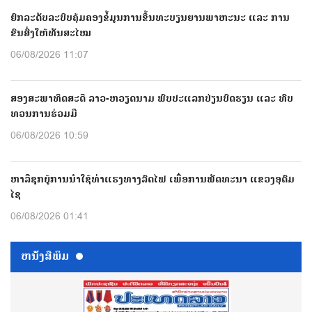
ຍົກລະດັບລະບົບຄຸ້ມຄອງຂໍ້ມູນການຂຶ້ນທະບຽນຍານພາຫະນະ ແລະ ການ
ຂົນສົ່ງໃຫ້ທັນສະໄໝ
06/08/2026 11:07
ສອງສະພາທິດສະດີ ລາວ-ຫວຽດນາມ ພົບປະແລກປ່ຽນບົດຮຽນ ແລະ ທົບ
ທວນການຮ່ວມມື
06/08/2026 10:59
ຫາລືຊຸກຍູ້ການນຳໃຊ້ທ່າແຮງທາງລົດໄຟ ເພື່ອການພັດທະນາ ແຂວງອຸດົມ
ໄຊ
06/08/2026 01:41
ຫນ້ັງສືພິມ