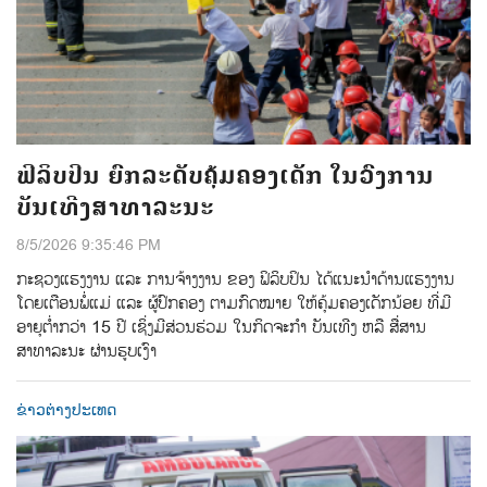
ຟິລິບປິນ ຍົກລະດັບຄຸ້ມຄອງເດັກ ໃນວົງການ
ບັນເທີງສາທາລະນະ
8/5/2026 9:35:46 PM
ກະຊວງແຮງງານ ແລະ ການຈ້າງງານ ຂອງ ຟິລິບປິນ ໄດ້ແນະນຳດ້ານແຮງງານ
ໂດຍເຕືອນພໍ່ແມ່ ແລະ ຜູ້ປົກຄອງ ຕາມກົດໝາຍ ໃຫ້ຄຸ້ມຄອງເດັກນ້ອຍ ທີ່ມີ
ອາຍຸຕ່ຳກວ່າ 15 ປີ ເຊິ່ງມີສ່ວນຮ່ວມ ໃນກິດຈະກຳ ບັນເທີງ ຫລື ສື່ສານ
ສາທາລະນະ ຜ່ານຮູບເງົາ
ຂ່າວຕ່າງປະເທດ