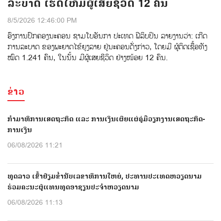
ລະບາດ ເຮັດໃຫ້ມີຜູ້ເສຍຊີວິດ 12 ຄົນ
8/5/2026 12:46:00 PM
ອົງການ​ປົກ​ຄອງນະຄອນ ຊາມໂບ​ອັນກາ ປະເທດ ຟີລິບປິນ ລາຍ​ງານວ່າ: ເກີດ​
ການລະບາດ ​ຂອງພະຍາດໄຂ້ຍຸງລາຍ ຢູ່ນະຄອນດັ່ງກ່າວ, ໂດຍມີ ຜູ້ຕິດເຊື້ອ​ທັງ​
ໝົດ 1.241 ຄົນ, ໃນນັ້ນ ມີຜູ້ເສຍຊີວິດ ຢ່າງໜ້ອຍ 12 ຄົນ.
ຂ່າວ
ກຳມາທິການເສດຖະກິດ ແລະ ການເງິນເຜີຍແຜ່ຄູ່ມືວຽກງານເສດຖະກິດ-
ການເງິນ
06/08/2026 11:21
ທູດລາວ ເຂົ້າຢ້ຽມຂໍ່ານັບເລຂາທິການໃຫຍ່, ປະທານປະເທດຫວຽດນາມ
ຮ່ວມຄະນະຜູ້ແທນທູດອາຊຽນປະຈຳຫວຽດນາມ
06/08/2026 11:13