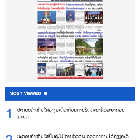
MOST VIEWED
ປະກອບຄຳເຫັນໃສ່ຮ່າງມະຕິວ່າດ້ວຍການພັດທະນາຊັບພະຍາກອນ
ມະນຸດ
ປະກອບຄຳເຫັນໃສ່ປື້ມຄູ່ມືມີການຕິດຕາມກວດກາການໂຕ້ຖຽງຄະດີ