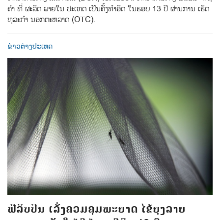
ຄຳ ທີ່ ຜະລິດ ພາຍໃນ ປະເທດ ເປັນຄັ້ງທຳອິດ ໃນຮອບ 13 ປີ ຜ່ານການ ເຮັດ
ທຸລະກຳ ນອກຕະຫລາດ (OTC).
ຂ່າວຕ່າງປະເທດ
ຟີລິບປິນ ເລັ່ງຄວມຄຸມພະຍາດ ໄຂ້ຍຸງລາຍ