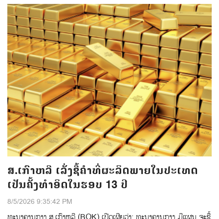
ສ.ເກົາຫລີ ເລັ່ງຊື້ຄຳທີ່ຜະລິດພາຍໃນປະເທດ
ເປັນຄັ້ງທຳອິດໃນຮອບ 13 ປີ
8/5/2026 9:35:42 PM
ທະນາຄານກາງ ສ.ເກົາຫລີ (BOK) ເປີດເຜີຍວ່າ: ທະນາຄານກາງ ມີແຜນ ຈະຊື້