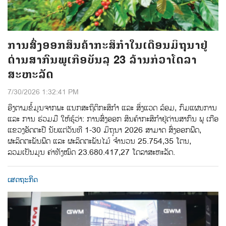
ການສົ່ງອອກສິນຄ້າກະສິກຳໃນເດືອນມິຖຸນາຢູ່
ດ່ານສາກົນພູເກືອບັນລຸ 23 ລ້ານກ່ວາໂດລາ
ສະຫະລັດ
7/30/2026 1:32:41 PM
ອີງຕາມຂໍ້ມູນຈາກພະ ແນກສະຖິຕິກະສິກຳ ແລະ ສິ່ງແວດ ລ້ອມ, ກົມແຜນການ
ແລະ ການ ຮ່ວມມື ໃຫ້ຮູ້ວ່າ: ການສົ່ງອອກ ສິນຄ້າກະສິກໍາຢູ່ດ່ານສາກົນ ພູ ເກືອ
ແຂວງອັດຕະປື ນັບແຕ່ວັນທີ 1-30 ມິຖຸນາ 2026 ສາມາດ ສົ່ງອອກພືດ,
ຜະລິດຕະພັນພືດ ແລະ ຜະລິດຕະພັນໄມ້ ຈໍານວນ 25.754,35 ໂຕນ,
ລວມເປັນມູນ ຄ່າທັງໝົດ 23.680.417,27 ໂດລາສະຫະລັດ.
ເສດຖະກິດ