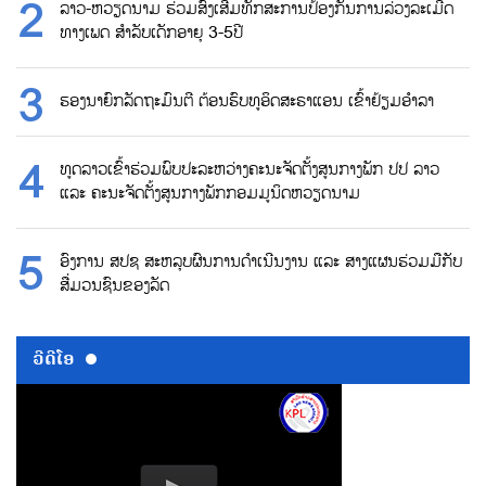
ລາວ-ຫວຽດນາມ ຮ່ວມສົ່ງເສີມທັກສະການປ້ອງກັນການລ່ວງລະເມີດ
ທາງເພດ ສຳລັບເດັກອາຍຸ 3-5ປີ
ຮອງນາຍົກລັດຖະມົນຕີ ຕ້ອນຮົບທູອິດສະຣາແອນ ເຂົ້າຢ້ຽມອຳລາ
ທູດລາວເຂົ້າຮ່ວມພົບປະລະຫວ່າງຄະນະຈັດຕັ້ງສູນກາງພັກ ປປ ລາວ
ແລະ ຄະນະຈັດຕັ້ງສູນກາງພັກກອມມູນິດຫວຽດນາມ
ອົງການ ສປຊ ສະຫລຸບຜົນການດຳເນີນງານ ແລະ ສາງແຜນຮ່ວມມືກັບ
ສື່ມວນຊົນຂອງລັດ
ວີດີໂອ