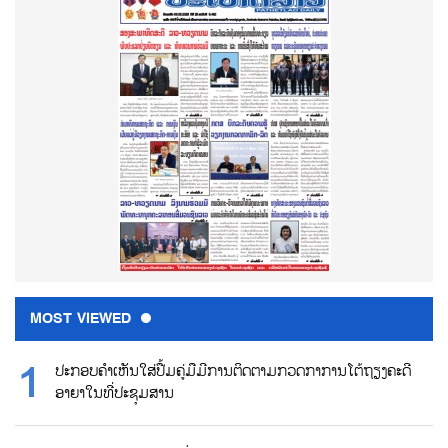
MOST VIEWED
ປະກອບຄຳເຫັນໃສ່ປື້ມຄູ່ມືມີການຕິດຕາມກວດກາການໂຕ້ຖຽງຄະດີ
ອາຍາໃນທີ່ປະຊຸມສານ