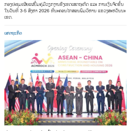
ກອງປະຊຸມເຜີຍແຜ່ປຶ້ມຄູ່ມືວຽກງານຂົງເຂດເສດຖະກິດ ແລະ ການເງິນຈັດຂຶ້ນ
ໃນວັນທີ 3-5 ສິງຫາ 2026 ທີ່ນະຄອນໄກສອນພົມວິຫານ ແຂວງສະຫວັນນະ
ເຂດ.
ເສດຖະກິດ