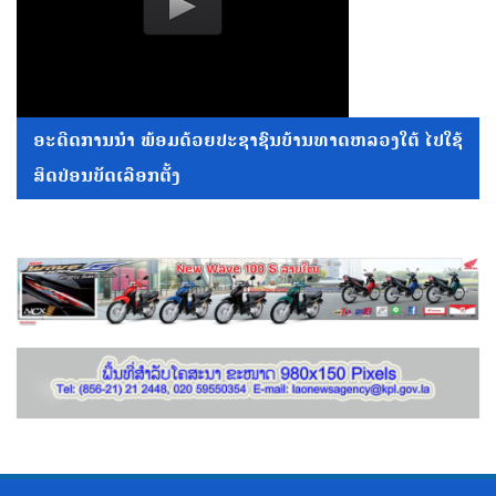
ອະດີດການນໍາ ພ້ອມດ້ວຍປະຊາຊົນບ້ານທາດຫລວງໃຕ້ ໄປໃຊ້
ສິດປ່ອນບັດເລືອກຕັ້ງ