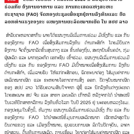
ຮ່ວມກັບ ອົງການອາຫານ ແລະ ການກະເສດແຫ່ງສະຫະ
ປະຊາຊາດ (FAO) ຈັດກອງປະຊຸມເພື່ອຊຸກຍູ້ການລົງທຶນແລະ ປົດ
ລອກທ່າແຮງຂອງຂະ ແໜງການຜະລິດໝາກເຜັດ ໃນ ສປປ ລາວ
ສຳລັບຕະຫລາດສາກົນ ພາຍໃຕ້ແຜນງານລິເລີ່ມການຮ່ວມ ມືເຊິ່ງກັນ ແລະ ກັນ
ຂອງອົງການ FAO ເພື່ອສົ່ງເສີມການລົງທຶນ ດ້ານກະສິກຳ ໂດຍມີບັນດາ
ອົງການ ຈັດຕັ້ງພາກລັດຂັ້ນສູນກາງ ແລະ ຂັ້ນທ້ອງຖິ່ນ, ສະຖາບັນຄົ້ນຄວ້າ, ກຸ່ມ
ຜູ້ຜະລິດ ແລະ ພາກທຸລະກິດ ເອກະຊົນ ເຂົ້າຮ່ວມ. ແຜນງານລິເລີ່ມການຮ່ວມມື
ເຊິ່ງກັນ ແລະ ກັນ ຂອງອົງການ FAO ມີເປົ້າໝາຍເພື່ອສົ່ງເສີມການ ລົງທຶນ
ດ້ານກະສິກຳ, ເພີ່ມລາຍຮັບ ໃຫ້ແກ່ກະສິກອນ, ພັດທະນາຕ່ອງ ໂສ້ມູນຄ່າການ
ຜະລິດໝາກເຜັດ ແລະ ຂະຫຍາຍໂອກາດການສົ່ງ ອອກ. ປັດຈຸບັນໝາກເຜັດ
ຂອງ ສປປ ລາວ ໄດ້ຮັບຄວາມສົນໃຈຈາກ ຜູ້ຊື້ ແລະ ນັກລົງທຶນຕ່າງປະເທດ
ໂດຍສະເພາະ ສປ ຈີນ ແລະ ສາທາ ລະນະລັດ ເກົາຫລີ ຫລັງຈາກໄດ້ ນຳສະເໜີ
ໃນເວທີປຶກສາຫາລືການ ລົງທຶນທົ່ວໂລກ ໃນປີ 2025 ຢູ່ ນະຄອນຫລວງໂຣມ.
ກອງປະຊຸມໃນຄັ້ງນີ້, ທີມງານ ແຜນງານລິເລີ່ມການຮ່ວມມືເຊິ່ງ ກັນ ແລະ ກັນ
ຂອງອົງການ FAO ໄດ້ນຳສະເໜີຂໍ້ມູນການຜະລິດໝາກ ເຜັດຫລ້າສຸດໃນ
ບັນດາແຂວງ ແລະ ເມືອງເປົ້າໝາຍ, ຮູບແບບການຜະ ລິດໃນປັດຈຸບັນ, ລາຄາ
ໜ້າສວນ, ຕົ້ນທຶນການຜະລິດ, ການເຊື່ອມ ໂຍງຕ່ອງໂສ້ມູນຄ່າໝາກເຜັດ ແລະ