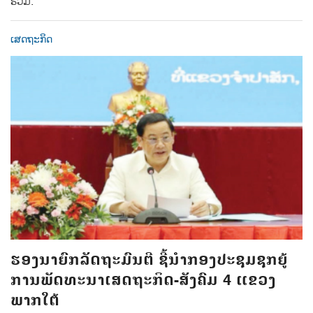
ຮ່ວມ.
ເສດຖະກິດ
ຮອງນາຍົກລັດຖະມົນຕີ ຊີ້ນຳກອງປະຊຸມຊຸກຍູ້
ການພັດທະນາເສດຖະກິດ-ສັງຄົມ 4 ແຂວງ
ພາກໃຕ້