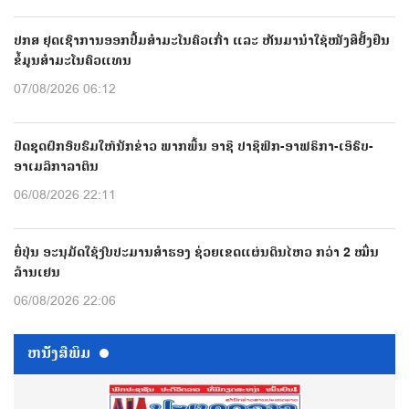
ປກສ ຢຸດເຊົາການອອກປື້ມສຳມະໂນຄົວເກົ່າ ແລະ ຫັນມານຳໃຊ້ໜັງສືຢັ້ງຢືນ
ຂໍ້ມູນສຳມະໂນຄົວແທນ
07/08/2026 06:12
ປີດຊຸດຝຶກອົບຮົມໃຫ້ນັກຂ່າວ ພາກພື້ນ ອາຊີ ປາຊີຟິກ-ອາຟຣິກາ-ເອີຣົບ-
ອາເມລິກາລາຕິນ
06/08/2026 22:11
ຍີ່ປຸ່ນ ອະນຸມັດໃຊ້ງົບປະມານສຳຮອງ ຊ່ວຍເຂດແຜ່ນດິນໄຫວ ກວ່າ 2 ໝື່ນ
ລ້ານເຢນ
06/08/2026 22:06
ຫນ້ັງສືພິມ