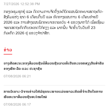
7/27/2026 12:52:38 PM
ກອງປະຊຸມຊຸກຍູ້ ແລະ ຕິດຕາມການຈັດຕັ້ງປະຕິບັດແຜນພັດທະນາເສດຖະກິດ-
ສັງຄົມແຫ່ງ ຊາດ 6 ເດືອນຕົ້ນປີ ແລະ ທິດທາງແຜນການ 6 ເດືອນທ້າຍປີ
2026 ແລະ ການສ້າງແຜນພັດທະນາເຂດແຄວ້ນ 4 ແຂວງພາກໃຕ້ ເພື່ອເຊື່ອມ
ຈອດເສດຖະກິດກັບປະເທດໃກ້ຄຽງ ແລະ ພາກພື້ນ ຈັດຂຶ້ນໃນວັນທີ 23
ກໍລະກົດ 2026 ຢູ່ ແຂວງຈຳປາສັກ.
ຂ່າວ
ບາງທັດສະນະຂອງສື່ມວນຊົນຕໍ່ສື່ມວນຊົນລາວທີ່ເປັນກະບອກສຽງອັນສຳຄັນ
ຂອງພັກ-ລັດ ແລະ ປະຊາຊົນ
07/08/2026 06:21
ການວິເຄາະ-ວິຈານຂ່າວໃຫ້ມີຄຸນນະພາບແມ່ນພາລະກິດທີ່ຈຳເປັນໃນການ
ພັດທະນາສື່ມວນຊົນສະໄໝໃໝ່
07/08/2026 06:17