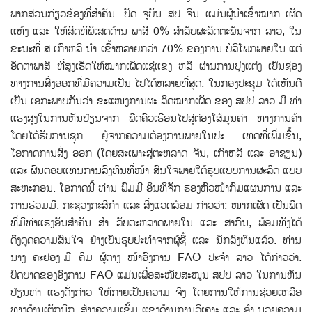
ພາກສ່ວນກ່ຽວຂ້ອງທີ່ສຳຄັນ. ປັດ ຈຸບັນ ສປ ຈີນ ແມ່ນຜູ້ນຳເຂົ້າໝາກ ເຜັດ
ແຫ້ງ ແລະ ໃຫ້ສິດທິພິເສດດ້ານ ພາສີ 0% ສຳລັບຜະລິດຕະພັນຈາກ ລາວ, ໃນ
ຂະນະທີ່ ສ ເກົາຫລີ ນຳ ເຂົ້າຫລາຍກວ່າ 70% ຂອງການ ບໍລິໂພກພາຍໃນ ແຕ່
ອັດຕາພາສີ ທີ່ສູງເຮັດໃຫ້ໝາກເຜັດແຊ່ແຂງ ຫລື ຜ່ານການປຸງແຕ່ງ ເປັນຊ່ອງ
ທາງການສົ່ງອອກທີ່ມີຄວາມເປັນ ໄປໄດ້ຫລາຍທີ່ສຸດ. ໃນກອງປະຊຸມ ໄດ້ເຫັນດີ
ເປັນ ເອກະພາບກັນວ່າ ຂະແໜງການຜະ ລິດໝາກເຜັດ ຂອງ ສປປ ລາວ ມີ ທ່າ
ແຮງສູງໃນການຫັນປ່ຽນຈາກ ພືດຄົວເຮືອນໄປສູ່ຕ່ອງໂສ້ມູນຄ່າ ທາງການຄ້າ
ໂດຍໄດ້ຮັບການຊຸກ ຍູ້ຈາກຄວາມຕ້ອງການພາຍໃນປະ ເທດທີ່ເພີ່ມຂຶ້ນ,
ໂອກາດການສົ່ງ ອອກ (ໂດຍສະເພາະສູ່ຕະຫລາດ ຈີນ, ເກົາຫລີ ແລະ ອາຊຽນ)
ແລະ ຜົນຕອບແທນການລົງທຶນທີ່ໜ້າ ສົນໃຈພາຍໃຕ້ຮູບແບບການຜະລິດ ແບບ
ສະຫະກອນ. ໂອກາດນີ້ ທ່ານ ພົມມີ ອິນທິຈັກ ຮອງຫົວໜ້າກົມແຜນການ ແລະ
ການຮ່ວມມື, ກະຊວງກະສິກຳ ແລະ ສິ່ງແວດລ້ອມ ກ່າວວ່າ: ໝາກເຜັດ ເປັນພືດ
ທີ່ມີທ່າແຮງອັນສຳຄັນ ສຳ ລັບຕະຫລາດພາຍໃນ ແລະ ສາກົນ, ພ້ອມທັງໄດ້
ດຶງດູດຄວາມສົນໃຈ ຢ່າງເປັນຮູບປະທຳຈາກຜູ້ຊື້ ແລະ ນັກລົງທຶນແລ້ວ. ທ່ານ
ນາງ ຄະຢອງ-ມີ ຄິມ ຜູ້ຕາງ ໜ້າອົງການ FAO ປະຈຳ ລາວ ໄດ້ກ່າວວ່າ:
ບົດບາດຂອງອົງການ FAO ແມ່ນເພື່ອສະໜັບສະໜູນ ສປປ ລາວ ໃນການຫັນ
ປ່ຽນທ່າ ແຮງດັ່ງກ່າວ ໃຫ້ກາຍເປັນຄວາມ ຈິງ ໂດຍການໃຫ້ການຊ່ວຍເຫລືອ
ທາງດ້ານເຕັກນິກ, ສ້າງຄວາມເຂັ້ມ ແຂງດ້ານການວິເຄາະ ແລະ ອຳ ນວຍຄວາມ