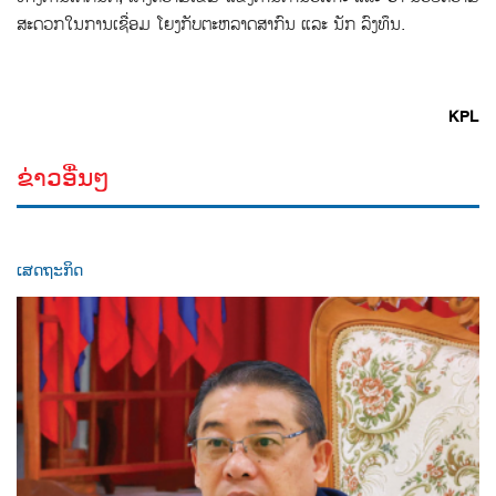
ສະດວກໃນການເຊື່ອມ ໂຍງກັບຕະຫລາດສາກົນ ແລະ ນັກ ລົງທຶນ.
KPL
ຂ່າວອື່ນໆ
ເສດຖະກິດ