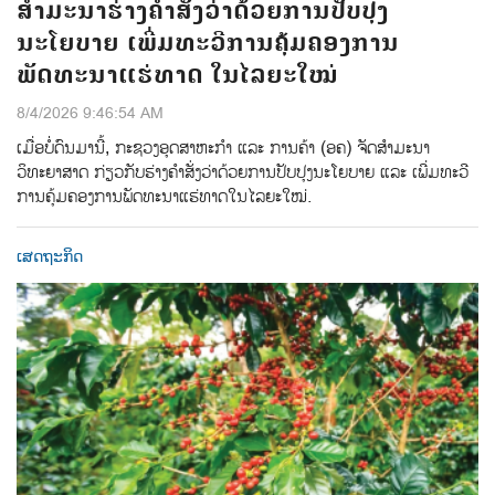
ສຳມະນາຮ່າງຄຳສັ່ງວ່າດ້ວຍການປັບປຸງ
ນະໂຍບາຍ ເພີ່ມທະວີການຄຸ້ມຄອງການ
ພັດທະນາແຮ່ທາດ ໃນໄລຍະໃໝ່
8/4/2026 9:46:54 AM
ເມື່ອບໍ່ດົນມານີ້, ກະຊວງອຸດສາຫະກຳ ແລະ ການຄ້າ (ອຄ) ຈັດສໍາມະນາ
ວິທະຍາສາດ ກ່ຽວກັບຮ່າງຄໍາສັ່ງວ່າດ້ວຍການປັບປຸງນະໂຍບາຍ ແລະ ເພີ່ມທະວີ
ການຄຸ້ມຄອງການພັດທະນາແຮ່ທາດໃນໄລຍະໃໝ່.
ເສດຖະກິດ