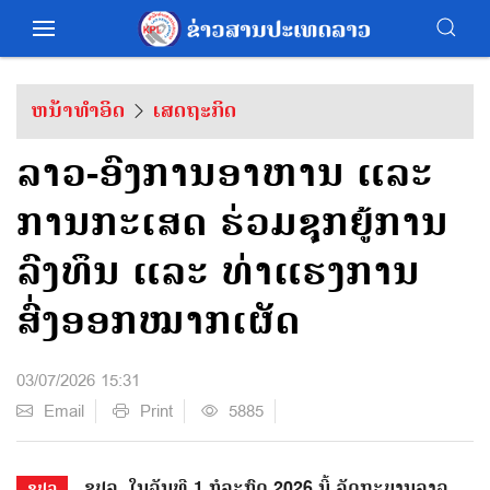
ຫນ້າທຳອິດ
ເສດຖະກິດ
ລາວ-ອົງການອາຫານ ແລະ
ການກະເສດ ຮ່ວມຊຸກຍູ້ການ
ລົງທຶນ ແລະ ທ່າແຮງການ
ສົ່ງອອກໝາກເຜັດ
03/07/2026 15:31
Email
Print
5885
ຂປລ. ໃນວັນທີ 1 ກໍລະກົດ 2026 ນີ້ ລັດຖະບານລາວ
ຂປລ