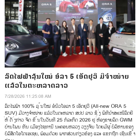
ລົດໄຟຟ້າລຸ້ນໃໝ່ ອໍລາ 5 ເອັດຢູວີ ມີຈຳໜ່າຍ
ແລ້ວໃນຕະຫລາດລາວ
7/28/2026 11:25:08 AM
ລົດໄຟຟ້າ 100% ລຸ ້ນໃໝ່ ອໍນິວໂອລາ 5 ເອັດຢູວີ (All-new ORA 5
SUV) ມີວາງຈຳໜ່າຍ ແລ້ວໃນຕະຫລາດ ສປປ ລາວ ຊຶ ່ງ ພິທີນຳສະເໜີລົດຍີ
່ຫໍ ້ດັ ່ງກ່າວ ຈັດ ຂຶ ້ນໃນວັນທີ 25 ກໍລະກົດ 2026 ຢູ ່ຫ້ອງຂາຍລົດ GWM
ບ້ານໂພນ ທັນ ເມືອງໄຊທານີ ນະຄອນຫລວງ ວຽງຈັນ ໂດຍມີຜູ ້ບໍລິຫານຂອງ
ບໍລິສັດໂອໂຕເອເຊຍ, ພ້ອມດ້ວຍ ພາກສ່ວນກ່ຽວຂ້ອງ ແລະ ແຂກຖືກ ເຊີນເຂົ ້າ