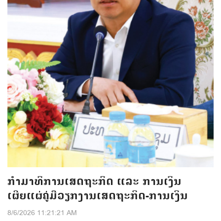
ກຳມາທິການເສດຖະກິດ ແລະ ການເງິນ
ເຜີຍແຜ່ຄູ່ມືວຽກງານເສດຖະກິດ-ການເງິນ
8/6/2026 11:21:21 AM