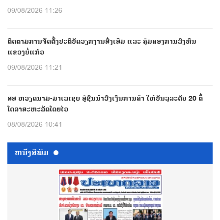
09/08/2026 11:26
ຕິດຕາມການຈັດຕັ້ງປະຕິບັດວຽກງານສົ່ງເສີມ ແລະ ຄຸ້ມຄອງການລົງທຶນ
ແຂວງບໍ່ແກ້ວ
09/08/2026 11:21
ສສ ຫວຽດນາມ-ມາເລເຊຍ ສູ້ຊົນນຳວົງເງິນການຄ້າ ໃຫ້ບັນລຸລະດັບ 20 ຕື້
ໂດລາສະຫະລັດໂດຍໄວ
08/08/2026 10:41
ຫນ້ັງສືພິມ