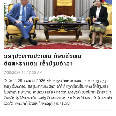
ຮອງປະທານປະເທດ ຕ້ອນຮັບທູດ
ອິດສະຣາແອນ ເຂົ້າຢ້ຽມອຳລາ
7/30/2026 10:17:30 AM
ໃນວັນທີ 29 ກໍລະກົດ 2026 ທີ່ທໍານຽບປະທານປະເທດ, ທ່ານ ນາງ ວຽງ
ທອງ ສີພັນດອນ ຮອງປະທານປະເທດ ໄດ້ໃຫ້ກຽດຕ້ອນຮັບການເຂົ້າຢ້ຽມຂໍ່າ
ນັບອໍາລາ ຂອງທ່ານ ຢາຣອນ ເມເຢີ (Yaron Mayer) ເອກອັກຄະລັດຖະທູດ
ວິສາມັນຜູ້ມີອຳນາດເຕັມ ແຫ່ງ ອິດສະຣາແອນ ປະຈຳ ສປປ ລາວ ໃນໂອກາດສໍາ
ເລັດໃນການປະຕິບັດໜ້າທີ່ການທູດຢູ່ ສປປ ລາວ.