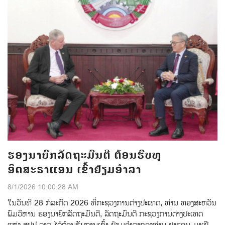
ຮອງນາຍົກລັດຖະມົນຕີ ຕ້ອນຮົບທູ
ອິດສະຣາແອນ ເຂົ້າຢ້ຽມອຳລາ
8/1/2026 10:00:28 AM
ໃນວັນທີ 28 ກໍລະກົດ 2026 ທີ່ກະຊວງການຕ່າງປະເທດ, ທ່ານ ທອງສະຫວັນ
ພົມວິຫານ ຮອງນາຍົກລັດຖະມົນຕີ, ລັດຖະມົນຕີ ກະຊວງການຕ່າງປະເທດ