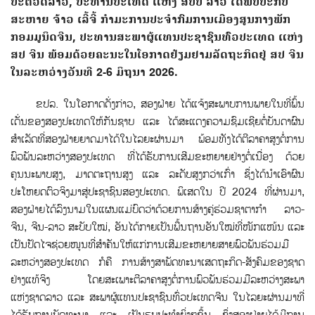
ປະຕິວັດລາວ, ປະທານປະເທດ ແຫ່ງ ສປປ ລາວ ໄດ້ພົບປະກັບ
ສະຫາຍ ຈ້າວ ເລີ້ຈີ້ ກໍາມະການປະຈໍາກົມການເມືອງສູນກາງພັກ
ກອມມູນິດຈີນ, ປະທານສະພາຜູ້ແທນປະຊາຊົນທ່ົວປະເທດ ແຫ່ງ
ສປ ຈີນ ພ້ອມດ້ວຍຄະນະໃນໂອກາດຢ້ຽມຢາມລັດຖະກິດຢູ່ ສປ ຈີນ
ໃນລະຫວ່າງວັນທີ 2-6 ມິຖຸນາ 2026.
ຂປລ. ໃນໂອກາດດັ່ງກ່າວ, ສອງຝ່າຍ ໄດ້ແຈ້ງສະພາບການພາຍໃນທີ່ພ້ົນ
ເດັ່ນຂອງສອງປະເທດໃຫ້ກັນຊາບ ແລະ ໄດ້ສະແດງຄວາມຊົມເຊີຍຕໍ່ບັນດາຜົນ
ສໍາເລັດທີ່ສອງຝ່າຍຍາດມາໄດ້ໃນໄລຍະຜ່ານມາ ພ້ອມທັງໄດ້ຕີລາຄາສູງຕໍ່ການ
ພົວພັນລະຫວ່າງສອງປະເທດ ທີ່ໄດ້ຮັບການເສີມຂະຫຍາຍຢ່າງຕໍ່ເນື່ອງ ດ້ວຍ
ຄຸນນະພາບສູງ, ມາດຕະຖານສູງ ແລະ ລະດັບສູງກວ່າເກົ່າ ຊ່ຶງໄດ້ນໍາເອົາຜົນ
ປະໂຫຍດຕົວຈິງມາສູ່ປະຊາຊົນສອງປະເທດ. ພິເສດໃນ ປີ 2024 ທີ່ຜ່ານມາ,
ສອງຝ່າຍໄດ້ລົງນາມໃນແຜນແມ່ບົດວ່າດ້ວຍການສ້າງຄູ່ຮ່ວມຊາຕາກໍາ ລາວ-
ຈີນ, ຈີນ-ລາວ ສະບັບໃໝ່, ອັນໄດ້ກາຍເປັນພື້ນຖານອັນໃໝ່ທີ່ໜັກແໜ້ນ ແລະ
ເປັນປັດໄຈຊ່ວຍໜູນທີ່ສໍາຄັນໃຫ້ແກ່ການເສີມຂະຫຍາຍສາຍພົວພັນຮ່ວມມື
ລະຫວ່າງສອງປະເທດ ກໍຄື ການສ້າງສາພັດທະນາເສດຖະກິດ-ສັງຄົມຂອງຊາດ
ຢ່າງແທ້ຈິງ ໂດຍສະເພາະຕີລາຄາສູງຕ່ໍການພົວພັນຮ່ວມມືລະຫວ່າງສະພາ
ແຫ່ງຊາດລາວ ແລະ ສະພາຜູ້ແທນປະຊາຊົນທົ່ວປະເທດຈີນ ໃນໄລຍະຜ່ານມາທີ່