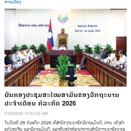
ການເມືອງ
ຜົນກອງປະຊຸມສະໄໝສາມັນຂອງລັກຖະບານ
ປະຈຳເດືອນ ກໍລະກົດ 2026
7/29/2026 10:53:02 AM
ໃນວັນທີ 28 ກໍລະກົດ 2026 ທີ່ສໍານັກງານນາຍົກລັດຖະມົນຕີ, ທ່ານ ເຂິງຄຳ
ແກ້ວໜູຈັນ ຮອງລັດຖະມົນຕີ, ຮອງຫົວໜ້າຫ້ອງວ່າການສໍານັກງານນາຍົກດຖະ