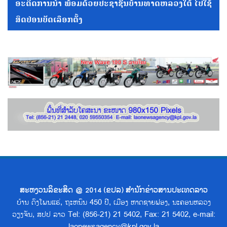
ອະດີດການນໍາ ພ້ອມດ້ວຍປະຊາຊົນບ້ານທາດຫລວງໃຕ້ ໄປໃຊ້
ສິດປ່ອນບັດເລືອກຕັ້ງ
ສະຫງວນລິຂະສິດ @ 2014 (ຂປລ) ສຳນັກຂ່າວສານປະເທດລາວ
ບ້ານ ດົງໂພນແຮ່, ຖະຫນົນ 450 ປີ, ເມືອງ ຫາດຊາຍຟອງ, ນະຄອນຫລວງ
ວຽງຈັນ, ສປປ ລາວ Tel: (856-21) 21 5402, Fax: 21 5402, e-mail:
laonewsagency@kpl.gov.la