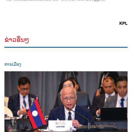
KPL
ຂ່າວອື່ນໆ
ການເມືອງ