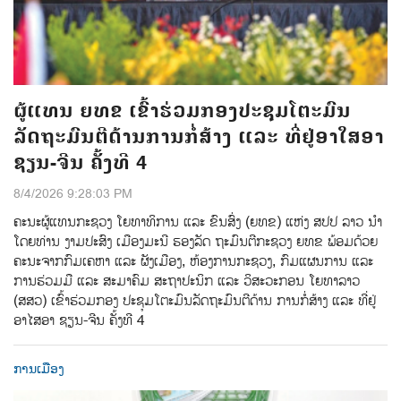
ຜູ້ແທນ ຍທຂ ເຂົ້າຮ່ວມກອງປະຊຸມໂຕະມົນ
ລັດຖະມົນຕີດ້ານການກໍ່ສ້າງ ແລະ ທີ່ຢູ່ອາໃສອາ
ຊຽນ-ຈີນ ຄັ້ງທີ 4
8/4/2026 9:28:03 PM
ຄະນະຜູ້ແທນກະຊວງ ໂຍທາທິການ ແລະ ຂົນສົ່ງ (ຍທຂ) ແຫ່ງ ສປປ ລາວ ນໍາ
ໂດຍທ່ານ ງາມປະສົງ ເມືອງມະນີ ຮອງລັດ ຖະມົນຕີກະຊວງ ຍທຂ ພ້ອມດ້ວຍ
ຄະນະຈາກກົມເຄຫາ ແລະ ຜັງເມືອງ, ຫ້ອງການກະຊວງ, ກົມແຜນການ ແລະ
ການຮ່ວມມື ແລະ ສະມາຄົມ ສະຖາປະນິກ ແລະ ວິສະວະກອນ ໂຍທາລາວ
(ສສວ) ເຂົ້າຮ່ວມກອງ ປະຊຸມໂຕະມົນລັດຖະມົນຕີດ້ານ ການກໍ່ສ້າງ ແລະ ທີ່ຢູ່
ອາໄສອາ ຊຽນ-ຈີນ ຄັ້ງທີ 4
ການເມືອງ