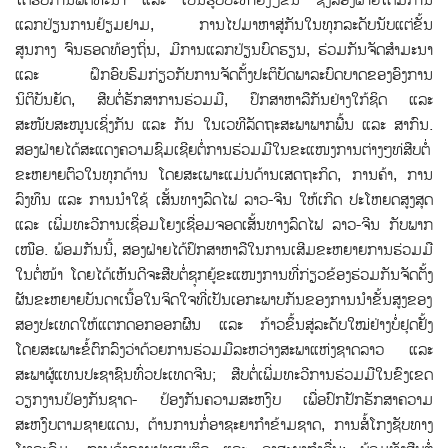
ໄດ້ຮັບການພັດທະນາ ແລະ ເປັນຮູບປະທໍາຍິ່ງໆຂຶ້ນ ຊຶ່ງສອງຝ່າຍໄດ້ມີການ
ແລກປ່ຽນການຢ້ຽມຢາມ, ການໄປມາຫາສູ່ກັນໃນທຸກລະດັບນັບແຕ່ຂ້ັນ
ສູນກາງ ຈົນຮອດທ້ອງຖິ່ນ, ມີການແລກປ່ຽນບົດຮຽນ, ຮ່ວມກັນຈັດສໍາມະນາ
ແລະ ຝຶກອົບຮົມກ່ຽວກັບການຈັດຕັ້ງປະຕິບັດພາລະບົດບາດຂອງອົງການ
ນິຕິບັນຍັດ, ສືບຕ່ໍຮັກສາການຮ່ວມມື, ປຶກສາຫາລືກັນຢ່າງໃກ້ຊິດ ແລະ
ສະໜັບສະໜູນເຊິ່ງກັນ ແລະ ກັນ ໃນເວທີລັດຖະສະພາພາກພື້ນ ແລະ ສາກົນ.
ສອງຝ່າຍໄດ້ສະແດງຄວາມຊົມເຊີຍຕໍ່ການຮ່ວມມືໃນຂະແໜງການຕ່າງໆທ່ສືບຕໍ່
ຂະຫຍາຍຕົວໃນທຸກດ້ານ ໂດຍສະເພາະແມ່ນດ້ານເສດຖະກິດ, ການຄ້າ, ການ
ລົງທຶນ ແລະ ການນໍາໃຊ້ ເສັ້ນທາງລົດໄຟ ລາວ-ຈີນ ໃຫ້ເກີດ ປະໂຫຍດສູງສຸດ
ແລະ ເພ່ີມທະວີການເຊ່ືອມໂຍງເຊ່ືອມຈອດເສ້ັນທາງລົດໄຟ ລາວ-ຈີນ ກັບພາກ
ເໜືອ. ພ້ອມກັນນີ້, ສອງຝ່າຍໄດ້ປຶກສາຫາລືໃນການເສີມຂະຫຍາຍການຮ່ວມມື
ໃນຕໍ່ໜ້າ ໂດຍໄດ້ເຫັນດີຈະສືບຕໍ່ຊຸກຍູ້ຂະແໜງການທ່ີກ່ຽວຂ້ອງຮ່ວມກັນຈັດຕັ້ງ
ຜັນຂະຫຍາຍບັນດາເນື້ອໃນຈິດໃຈທີ່ເປັນເອກະພາບກັນຂອງການນໍາຂັ້ນສູງຂອງ
ສອງປະເທດໃຫ້ແຕກດອກອອກຜົນ ແລະ ກ້າວຂຶ້ນສູ່ລະດັບໃໝ່ຢ່າງບໍ່ຢຸດຢັ້ງ
ໂດຍສະເພາະຂໍ້ຕົກລົງວ່າດ້ວຍການຮ່ວມມືລະຫວ່າງສະພາແຫ່ງຊາດລາວ ແລະ
ສະພາຜູ້ແທນປະຊາຊົນທົ່ວປະເທດຈີນ; ສືບຕ່ໍເພ່ີມທະວີການຮ່ວມມືໃນຂົງເຂດ
ວຽກງານປ້ອງກັນຊາດ- ປ້ອງກັນຄວາມສະຫງົບ ເພ່ືອປົກປັກຮັກສາຄວາມ
ສະຫງົບຕາມຊາຍແດນ, ຕ້ານການກໍ່ອາຊະຍາກໍາຂ້າມຊາດ, ການສ້ໍໂກງຊັບທາງ