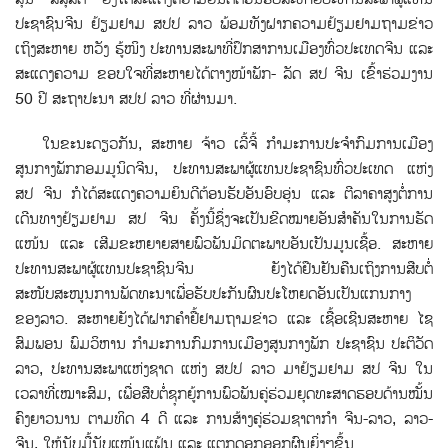
ປະຊາຊົນຈີນ ຢ້ຽມຢາມ ສປປ ລາວ ພ້ອມທັງຝາກຄວາມຢ້ຽມຢາມຖາມຂ່າວ
ເຖິງສະຫາຍ ຫວັງ ຮູ້ໜິງ ປະທານສະພາທີ່ປຶກສາການເມືອງທ່ົວປະເທດຈີນ ແລະ
ສະແດງຄວາມ ຂອບໃຈທີ່ສະຫາຍໄດ້ຕາງໜ້າພັກ- ລັດ ສປ ຈີນ ເຂົ້າຮ່ວມງານ
50 ປີ ສະຖາປະນາ ສປປ ລາວ ທີ່ຜ່ານມາ.
ໃນຂະນະດຽວກັນ, ສະຫາຍ ຈ້າວ ເລີ້ຈ້ີ ກໍາມະການປະຈໍາກົມການເມືອງ
ສູນກາງພັກກອມມູນິດຈີນ, ປະທານສະພາຜູ້ແທນປະຊາຊົນທົ່ວປະເທດ ແຫ່ງ
ສປ ຈີນ ກໍໄດ້ສະແດງຄວາມຍິນດີຕ້ອນຮັບອັນອົບອຸ່ນ ແລະ ຕີລາຄາສູງຕໍ່ການ
ເດີນທາງຢ້ຽມຢາມ ສປ ຈີນ ຄັ້ງນີ້ຊຶ່ງຈະເປັນຂີດໝາຍອັນສໍາຄັນໃນການຮັດ
ແໜ້ນ ແລະ ເສີມຂະຫຍາຍສາຍພົວພັນມິດຕະພາບອັນເປັນມູນເຊື້ອ. ສະຫາຍ
ປະທານສະພາຜູ້ແທນປະຊາຊົນຈີນ ຍັງໄດ້ຢືນຢັນຄືນເຖິງການສືບຕໍ່
ສະໜັບສະໜູນການພັດທະນາເພື່ອຮັບປະກັນຜົນປະໂຫຍດອັນເປັນແກນກາງ
ຂອງລາວ. ສະຫາຍຍັງໄດ້ຝາກຄໍາຢື້ຢາມຖາມຂ່າວ ແລະ ເຊື້ອເຊີນສະຫາຍ ໄຊ
ສົມພອນ ພົມວິຫານ ກໍາມະການກົມການເມືອງສູນກາງພັກ ປະຊາຊົນ ປະຕິວັດ
ລາວ, ປະທານສະພາແຫ່ງຊາດ ແຫ່ງ ສປປ ລາວ ມາຢ້ຽມຢາມ ສປ ຈີນ ໃນ
ເວລາທີ່ເໝາະສົມ, ເພື່ອສືບຕໍ່ຊຸກຍູ້ການພົວພັນຄູ່ຮ່ວມຍຸດທະສາດຮອບດ້ານໝັ້ນ
ຄົງຍາວນານ ຕາມທິດ 4 ດີ ແລະ ການສ້າງຄູ່ຮ່ວມຊາຕາກໍາ ຈີນ-ລາວ, ລາວ-
ຈີນ, ໃຫ້ນັບມ້ືນັບແໜ້ນແຟ້ນ ແລະ ແຕກດອກອອກຜົນຍິ່ງໆຂຶ້ນ.