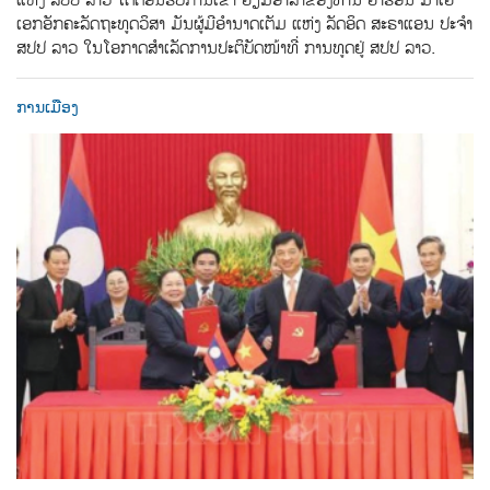
ແຫ່ງ ສປປ ລາວ ໄດ້ຕ້ອນຮັບການເຂົ້າ ຢ້ຽມອໍາລາຂອງທ່ານ ຢາຣອນ ມາເຢີ
ເອກອັກຄະລັດຖະທູດວິສາ ມັນຜູ້ມີອໍານາດເຕັມ ແຫ່ງ ລັດອິດ ສະຣາແອນ ປະຈໍາ
ສປປ ລາວ ໃນໂອກາດສໍາເລັດການປະຕິບັດໜ້າທີ່ ການທູດຢູ່ ສປປ ລາວ.
ການເມືອງ