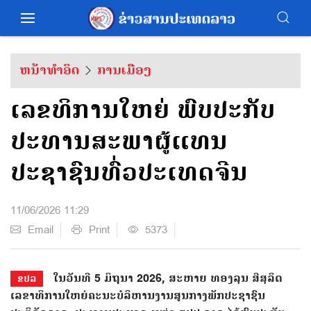
ຫນ້າທຳອິດ
ການເມືອງ
ເລຂທິການໃຫຍ່ ພົບປະກັບ
ປະທານສະພາຜູ້ແທນ
ປະຊາຊົນທົ່ວປະເທດຈີນ
11/06/2026 11:29
Email
Print
5373
ໃນວັນທີ 5 ມິຖຸນາ 2026, ສະຫາຍ ທອງລຸນ ສີສຸລິດ
ຂປລ
ເລຂາທິການໃຫຍ່ຄະນະບໍລິຫານງານສູນກາງພັກປະຊາຊົນ