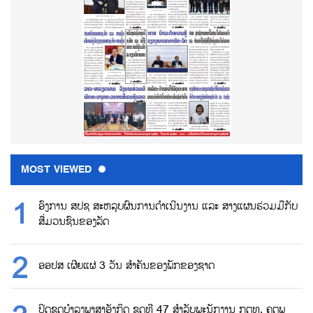
MOST VIEWED
ອົງການ ສປຊ ສະຫລຸບຜົນການດຳເນີນງານ ແລະ ສາງແຜນຮ່ວມມືກັບ
ສື່ມວນຊົນຂອງລັດ
ອອປສ ເຜີຍແຜ່ 3 ວັນ ສຳຄັນຂອງພັກຂອງຊາດ
ປິດຊຸດບຳລຸງພາສາອັງກິດ ຊຸດທີ 47 ສຳລັບພະນັກງານ ກຕທ, ຄຕພ