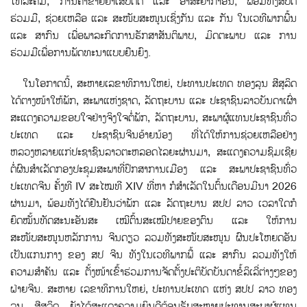
ໂທລະຄົມ, ການຄ້າຂາຍຢາເສບຕິດ ແລະ ອາສະຍາກໍາອື່ນ; ພ້ອມທັງສືບຕໍ່
ຮ່ວມມື, ຊ່ວຍເຫລືອ ແລະ ສະໜັບສະໜູນເຊິ່ງກັນ ແລະ ກັນ ໃນເວທີພາກພື້ນ
ແລະ ສາກົນ ເພື່ອພາລະກິດການຮັກສາສັນຕິພາບ, ມິດຕະພາບ ແລະ ການ
ຮ່ວມມືເພື່ອການພັດທະນາແບບຍືນຍົງ.
ໃນໂອກາດນີ້, ສະຫາຍເລຂາທິການໃຫຍ່, ປະທານປະເທດ ທອງລຸນ ສີສຸລິດ
ໄດ້ຕາງໜ້າໃຫ້ພັກ, ສະພາແຫ່ງຊາດ, ລັດຖະບານ ແລະ ປະຊາຊົນລາວບັນດາເຜົ່າ
ສະແດງຄວາມຂອບໃຈຢ່າງຈິງໃຈຕໍ່ພັກ, ລັດຖະບານ, ສະພາຜູ້ແທນປະຊາຊົນທົ່ວ
ປະເທດ ແລະ ປະຊາຊົນຈີນອ້າຍນ້ອງ ທີ່ໄດ້ໃຫ້ການຊ່ວຍເຫລືອຢ່າງ
ຫລວງຫລາຍແກ່ປະຊາຊົນລາວຕະຫລອດໄລຍະຜ່ານມາ, ສະແດງຄວາມຊົມເຊີຍ
ຕໍ່ຜົນສໍາເລັດກອງປະຊຸມສະພາທີ່ປຶກສາການເມືອງ ແລະ ສະພາປະຊາຊົນທ່ົວ
ປະເທດຈີນ ຄັ້ງທີ IV ສະໄໝທີ XIV ທີ່ຫາ ກໍສໍາເລັດໃນຕົ້ນເດືອນມີນາ 2026
ຜ່ານມາ, ພ້ອມທັງໄດ້ຢືນຢັນວ່າພັກ ແລະ ລັດຖະບານ ສປປ ລາວ ເວລາໃດກໍ
ຍຶດໝັ້ນທັດສະນະອັນສະ ເໝີຕົ້ນສະເໝີປາຍຂອງຕົນ ແລະ ໃຫ້ການ
ສະໜັບສະໜູນຫລັກການ ຈີນດຽວ ລວມທັງສະໜັບສະໜູນ ຜົນປະໂຫຍດອັນ
ເປັນແກນກາງ ຂອງ ສປ ຈີນ ທັງໃນເວທີພາກພ້ື ແລະ ສາກົນ ລວມທັງໃຫ້
ຄວາມສໍາຄັນ ແລະ ຕ້ັງໜ້າເຂ້ົາຮ່ວມການຈັດຕ້ັງປະຕິບັດບັນດາຂ້ໍລິເລ່ີຕ່າງໆຂອງ
ຝ່າຍຈີນ. ສະຫາຍ ເລຂາທິການໃຫຍ່, ປະທານປະເທດ ແຫ່ງ ສປປ ລາວ ທອງ
ລຸນ ສີສຸລິດ ຍັງໄດ້ສະແດງຄວາມຍິນດີຕ້ອນຮັບສະຫາຍປະທານສະພາຜູ້ແທນ