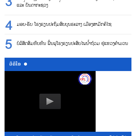
ແລະ ບັນດາກະຊວງ
ມອບ-ຮັບ ໂຮງຮຽນປະຖົມສົບບູນຮະລາງ ເມືອງສາມັກຄິໄຊ
ບໍລິສັດສົມທົບທຶນ ຟື້ນຟູໂຮງຮຽນປະສົບໄພນ້ຳຖ້ວມ ຢູ່ແຂວງຄຳມວນ
ວີດີໂອ