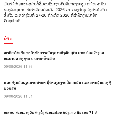
ມົນຕີ ໄດ້ຖະແຫລງຂ່າວຕໍ່ສ່ືມວນຊົນກ່ຽວກັບຜົນກອງປະຊຸມ ສະໄໝສາມັນ
ຂອງລັດຖະບານ ປະຈຳເດືອນກໍລະກົດ 2026 ວ່າ: ກອງປະຊຸມດັ່ງກ່າວໄດ້ຈັດ
ຂຶ້ນໃນ ລະຫວ່າງວັນທີ 27-28 ກໍລະກົດ 2026 ທີ່ສໍານັກງານນາຍົກ
ລັດຖະມົນຕີ,
ຂ່າວ
ຫາລືແກ້ໄຂບັນຫາສົ່ງທ້າຍຈາກໂຄງການລົງທຶນຢູ່ໃນ ແລະ ອ້ອມຂ້າງອຸດ
ທະຍານແຫ່ງຊາດ ນາກາຍ-ນໍ້າເທີນ
09/08/2026 11:36
ແລກປ່ຽນບົດຮຽນການນຳພາ-ຊີ້ນຳວຽກງານສື່ມວນຊົນ ແລະ ການຄຸ້ມຄອງຊື່
ມວນຊົນ
09/08/2026 11:31
ຫສນຍ ສະຫລອງວັນສ້າງຕັ້ງສະຫະພັນແມ່ຍິງລາວ ຄົບຮອບ 71 ປີ