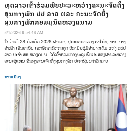
ທູດລາວເຂົ້າຮ່ວມພົບປະລະຫວ່າງຄະນະຈັດຕັ້ງ
ສູນກາງພັກ ປປ ລາວ ແລະ ຄະນະຈັດຕັ້ງ
ສູນກາງພັກກອມມູນິດຫວຽດນາມ
8/1/2026 9:54:48 AM
ໃນວັນທີ 28 ກໍລະກົດ 2026 ຜ່ານມາ, ຢູ່ນະຄອນຫລວງ ຮ່າໂນ້ຍ, ທ່ານ ນາງ
ຄຳເພົາ ເອີນທະວັນ ເອກອັກຄະລັດຖະທູດ ວິສາມັນຜູ້ມີອຳນາດເຕັມ ແຫ່ງ ສປປ
ລາວ ປະຈຳ ສສ ຫວຽດນາມ ໄດ້ເຂົ້າຮ່ວມກອງປະຊຸມພົບປະ ສອງຝ່າຍລະຫວ່າງ
ຄະນະຜູ້ແທນ ຂັ້ນສູງຄະນະຈັດຕັ້ງສູນກາງພັກ ປະຊາຊົນປະຕິວັດລາວ
ການເມືອງ