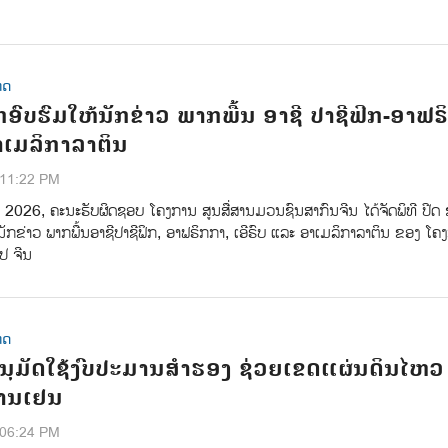
ທດ
ຶກອົບຮົມໃຫ້ນັກຂ່າວ ພາກພື້ນ ອາຊີ ປາຊີຟິກ-ອາຟຣ
ອາເມລິກາລາຕິນ
:11:22 PM
າ 2026, ຄະນະຮັບຜິດຊອບ ໂຄງການ ສູນສື່ສານມວນຊົນສາກົນຈີນ ໄດ້ຈັດພິທີ ປີດ 
ນັກຂ່າວ ພາກພື້ນອາຊີປາຊີຟິກ, ອາຟຣິກກາ, ເອີຣົບ ແລະ ອາເມລິກາລາຕິນ ຂອງ ໂຄ
ປ ຈີນ
ທດ
 ອະນຸມັດໃຊ້ງົບປະມານສຳຮອງ ຊ່ວຍເຂດແຜ່ນດິນໄຫວ
້ານເຢນ
:06:24 PM