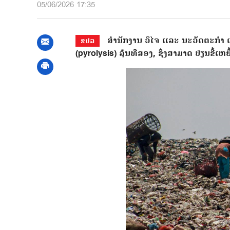
05/06/2026 17:35
ສຳນັກງານ ວິໄຈ ແລະ ນະວັດຕະກຳ ແຫ
ຂປລ
(pyrolysis) ລຸ້ນທີສອງ, ຊຶ່ງສາມາດ ປ່ຽນຂີ້