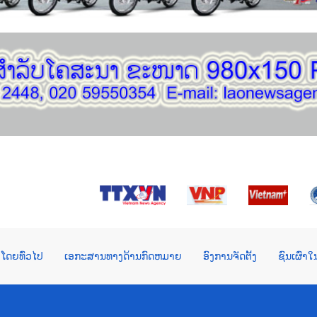
ໂດຍທົ່ວໄປ
ເອກະສານທາງດ້ານກົດຫມາຍ
ອົງການຈັດຕັ້ງ
ຊົນເຜົ່າ