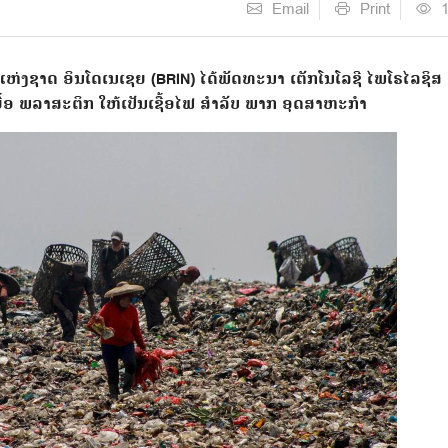
Email
Print
່ງຊາດ ອິນໂດເນເຊຍ (BRIN) ໄດ້ພັດທະນາ ເຕັກໂນໂລຊີ ໄພໂຣໄລຊິສ
ເຫຍື້ອ ພລາສະຕິກ ໃຫ້ເປັນເຊື້ອໄຟ ສຳລັບ ພາກ ອຸດສາຫະກຳ