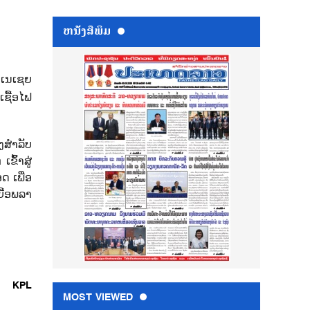
ຫນ້ັງສືພິມ
ດເນເຊຍ
ເຊື້ອໄຟ
ູງສຳລັບ
ຂົ້າສູ່
ດ ເພື່ອ
ຍື້ອພລາ
KPL
MOST VIEWED