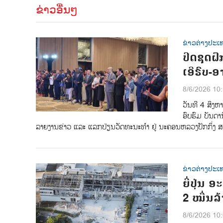
ຂ່າວອື່ນໆ
ຂ່າວຕ່າງປະເ
ປີດຊຸດຝ
ເອີຣົບ-
8/6/2026 10
ວັນທີ 4 ສິງຫ
ອົບຮົມ ບັນດາ
ລາຍງານຂ່າວ ແລະ ແລກປ່ຽນວັດທະນະທຳ ຢູ່ ນະຄອນຫລວງປັກກິ່ງ ສ
ຂ່າວຕ່າງປະເ
ຍີ່ປຸ່ນ
2 ໝື່ນລ
8/6/2026 10