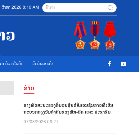
07 ສີງຫາ 2026 8:10 AM
ື່ອມຕໍ່ເວບໄຊອ່ືນ
ຕິດຕໍ່ພວກເຮົາ
ຂ່າວ
ບາງທັດສະນະຂອງສື່ມວນຊົນຕໍ່ສື່ມວນຊົນລາວທີ່ເປັນ
ກະບອກສຽງອັນສຳຄັນຂອງພັກ-ລັດ ແລະ ປະຊາຊົນ
07/08/2026 06:21