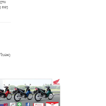
ງງານ
ິງ ຂອງ
ໃນ​ລະ​ດູ​