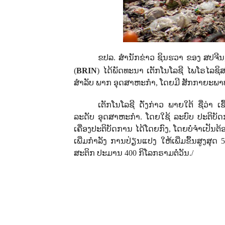
ຂປລ. ສຳນັກຂ່າວ ຊິນຮວາ ຂອງ ສປຈີນ,
(
BRIN
) ໄດ້ພັດທະນາ ເຕັກໂນໂລຊີ ໄພໂຣໄລຊິສ
ສຳລັບ ພາກ ອຸດສາຫະກຳ, ໂດຍມີ ສັກກາຍະພາບ ປ່ຽ
ເຕັກໂນໂລຊີ ດັ່ງກ່າວ ພາຍໃຕ້ ຊື່ວ່າ
ລະດັບ ອຸດສາຫະກຳ. ໂດຍໃຊ້ ລະບົບ ປະຕິບັດການ
ເຄື່ອງປະຕິບັດການ ໄດ້ໂດຍກົງ, ໂດຍບໍ່ຈຳເປັນຕ້
ເພີ່ມກຳລັງ ການປ່ຽນແປງ ໃຫ້ເພີ່ມຂຶ້ນສູງສຸດ 
ສະຕິກ ປະມານ 400 ກິໂລກຣາມຕໍ່ວັນ.
/