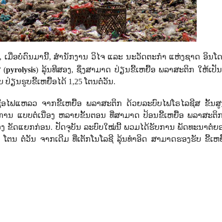
 ເມື່ອບໍ່ດົນມານີ້, ສຳນັກງານ ວິໄຈ ແລະ ນະວັດຕະກຳ ແຫ່ງຊາດ ອິນໂ
 (
pyrolysis
) ລຸ້ນທີສອງ, ​ຊຶ່ງສາມາດ ປ່ຽນຂີ້ເຫຍື້ອ ພລາສະຕິກ ໃຫ້ເປັນ
ນຮູບຂີ້ເຫຍື້ອໄດ້ 1,25 ໂຕນຕໍ່ວັນ.
 ເຊື້ອໄຟແຫລວ ຈາກຂີ້ເຫຍື້ອ ພລາສະຕິກ ດ້ວຍລະບົບໄຟໂຣໄລຊີສ ຂັ້ນສ
 ແບບຕໍ່ເນື່ອງ ຫລາຍຂັ້ນຕອນ ທີ່ສາມາດ ປ້ອນຂີ້ເຫຍື້ອ ພລາສະຕິກ ເ
ອງ ຂັດແຍກກ່ອນ.​ ປັດຈຸບັນ ລະບົບໃໝ່ນີ້ ພວມໄດ້ຮັບການ ພັດທະນາຕໍ່ຍອ
5 ໂຕນ ຕໍ່ວັນ ຈາກເດີມ ທີ່ເຕັກໂນໂລຊີ ລຸ້ນທຳອິດ ສາມາດຮອງຮັບ ຂີ້ເຫ