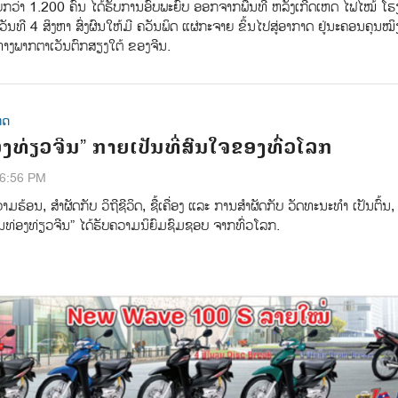
ກວ່າ 1.200 ຄົນ ໄດ້ຮັບການອົບພະຍົບ ອອກຈາກພື້ນທີ່ ຫລັງເກີດເຫດ ໄຟໄໝ້ ໂຮ
ອວັນທີ 4 ສິງຫາ ສົ່ງຜົນໃຫ້ມີ ຄວັນພິດ ແຜ່ກະຈາຍ ຂິ້ນໄປສູ່ອາກາດ ຢູ່ນະຄອນຄຸນໝ
າງພາກຕາເວັນຕົກສຽງໃຕ້ ຂອງຈີນ.
ທດ
ງທ່ຽວຈີນ” ກາຍເປັນທີ່ສົນໃຈຂອງທົ່ວໂລກ
26:56 PM
​ຮ້ອນ, ​ສຳ​ຜັດ​ກັບ ​ວິ​ຖີ​ຊີ​ວິດ, ​ຊື້​ເຄື່ອງ ແລະ​ ການ​ສຳ​ຜັດ​ກັບ​ ວັດ​ທະ​ນະ​ທຳ ເປັນ​ຕົ້ນ, 
ານ​ທ່ອງ​ທ່ຽວ​ຈີນ” ​ໄດ້​ຮັບ​ຄວາມ​ນິ​ຍົມ​ຊົມ​ຊອບ ຈາກ​ທົ່ວໂລກ.