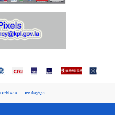
ໃນ ສປປ ລາວ
ການທ່ອງທ່ຽວ