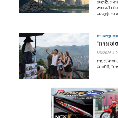
ປະຊາຊົນຫລາຍ
ສານເຄມີ ເມື່
ແຂວງຢູນານ ທ
ຂ່າວຕ່າງປະເ
“ການທ່ອ
8/6/2026 4:
ການ​​ໜີ​ຈາກ​ຄວາມ
ຮ້ອນ​ປີ​ນີ້, “ກ