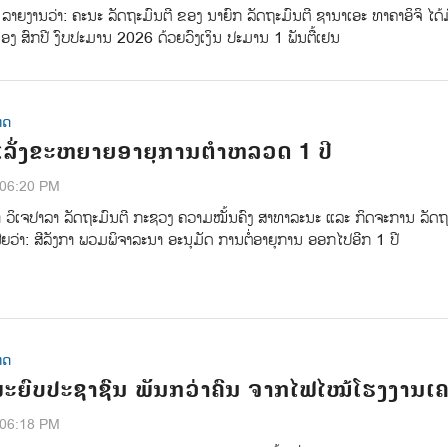
ຸ່ນ ລາຍງານວ່າ: ຄະນະ ລັດຖະມົນຕີ ຂອງ ນາຍົກ ລັດຖະມົນຕີ ຊານາເອະ ທາຄາອິຈິ ໄດ້
ງ ສົກປີ ງົບປະມານ 2026 ດ້ວຍວົງເງິນ ປະມານ 1 ພັນຕື້ເຢນ
ທດ
 ເລັ່ງຂະຫຍາຍອາຍຸການຕຳຫລວດ 1 ປີ
:06:20 PM
າ ວິເຈປາລາ ລັດຖະມົນຕີ ກະຊວງ ຄວາມໝັ້ນຄົງ ສາທາລະນະ ແລະ ກິດຈະການ ລັດ
ເຜີຍວ່າ: ສີລັງກາ ພວມພິຈາລະນາ ອະນຸມັດ ການຕໍ່ອາຍຸການ ອອກໄປອີກ 1 ປີ
ທດ
ພະຍົບປະຊາຊົນ ພັນກວ່າຄົນ ຈາກໄຟໄໝ້ໂຮງງານເຄ
:06:18 PM