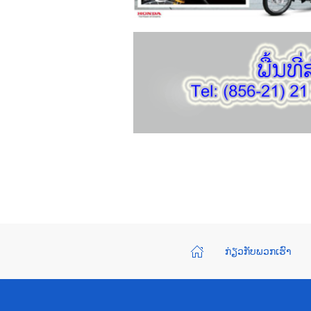
ກ່ຽວກັບພວກເຮົາ