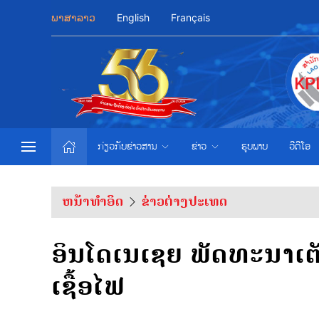
ພາສາລາວ
English
Français
ກ່ຽວກັບຂ່າວສານ
ຂ່າວ
ຮູບພາບ
ວີດີໂອ
ຫນ້າທຳອິດ
ຂ່າວຕ່າງປະເທດ
ອິນໂດເນເຊຍ ພັດທະນາເຕັກ
ເຊື້ອໄຟ