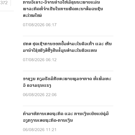
1372
ການວິເຄາະ-ວິຈານຂ່າວໃຫ້ມີຄຸນນະພາບແມ່ນ
ພາລະກິດທີ່ຈຳເປັນໃນການພັດທະນາສື່ມວນຊົນ
ສະໄໝໃໝ່
07/08/2026 06:17
ປກສ ຢຸດເຊົາການອອກປື້ມສຳມະໂນຄົວເກົ່າ ແລະ ຫັນ
ມານຳໃຊ້ໜັງສືຢັ້ງຢືນຂໍ້ມູນສຳມະໂນຄົວແທນ
07/08/2026 06:12
ອາຊຽນ ກຽມຮັບມືກັບສະພາບພູມອາກາດ ທີ່ເພີ່ມທະ
ວີ ຄວາມຮຸນແຮງ
06/08/2026 22:06
ກຳມາທິການເສດຖະກິດ ແລະ ການເງິນເຜີຍແຜ່ຄູ່ມື
ວຽກງານເສດຖະກິດ-ການເງິນ
06/08/2026 11:21