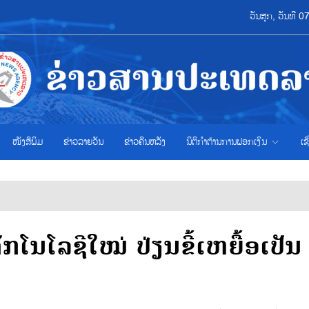
ວັນສຸກ, ວັນທີ 
ໜັງສືພິມ
ຂ່າວ​ລາຍ​ວັນ
ຂ່າວຄືນຫລັງ
ນິຕິກຳຕ້ານການຟອກເງິນ
ເຊ
ໂນໂລຊີໃໝ່ ປ່ຽນຂີ້ເຫຍື້ອເປັນ