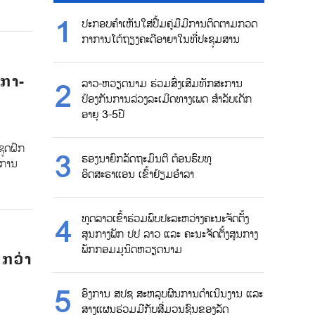
ປະກອບຄຳເຫັນໃສ່ປື້ມຄູ່ມືມີການຕິດຕາມກວດ
ກາການໂຕ້ຖຽງຄະດີອາຍາໃນທີ່ປະຊຸມສານ
ິກາ-
ລາວ-ຫວຽດນາມ ຮ່ວມສົ່ງເສີມທັກສະການ
ປ້ອງກັນການລ່ວງລະເມີດທາງເພດ ສຳລັບເດັກ
ອາຍຸ 3-5ປີ
ຊຸດຝຶກ
ຮອງນາຍົກລັດຖະມົນຕີ ຕ້ອນຮົບທູ
ງການ
ອິດສະຣາແອນ ເຂົ້າຢ້ຽມອຳລາ
ທູດລາວເຂົ້າຮ່ວມພົບປະລະຫວ່າງຄະນະຈັດຕັ້ງ
ສູນກາງພັກ ປປ ລາວ ແລະ ຄະນະຈັດຕັ້ງສູນກາງ
ພັກກອມມູນິດຫວຽດນາມ
 ກວ່າ
ອົງການ ສປຊ ສະຫລຸບຜົນການດຳເນີນງານ ແລະ
ສາງແຜນຮ່ວມມືກັບສື່ມວນຊົນຂອງລັດ