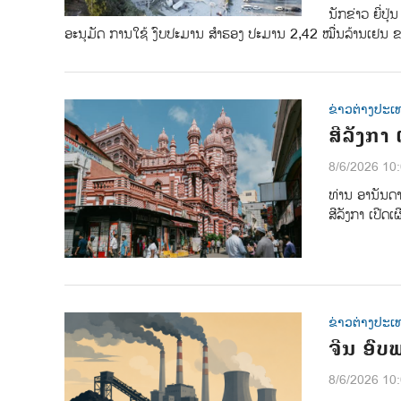
ນັກຂ່າວ ຍີ່ປ
ອະນຸມັດ ການໃຊ້ ງົບປະມານ ສຳຮອງ ປະມານ 2,42 ໝື່ນລ້ານເຢນ ຂອ
ຂ່າວຕ່າງປະເ
ສີລັງກາ
8/6/2026 10
ທ່ານ ອານັນດ
ສີລັງກາ ເປີດ
ຂ່າວຕ່າງປະເ
ຈີນ ອົບ
8/6/2026 10