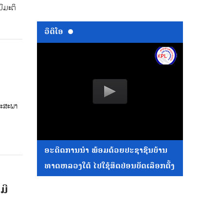
ມີມະຕິ
ວີດີໂອ
ຖະສະພາ
ອະດີດການນໍາ ພ້ອມດ້ວຍປະຊາຊົນບ້ານ
ທາດຫລວງໃຕ້ ໄປໃຊ້ສິດປ່ອນບັດເລືອກຕັ້ງ
ມີ