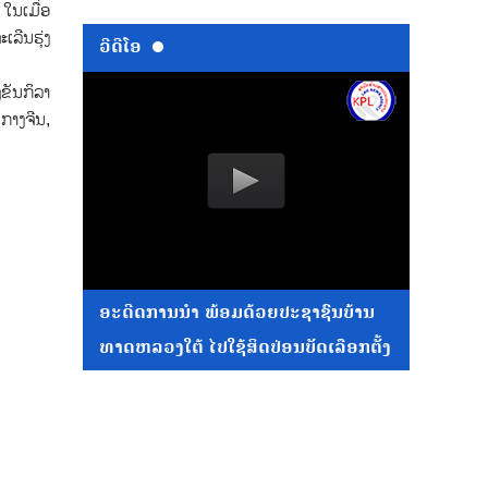
 ໃນເມື່ອ
ລີນຮຸ່ງ
ວີດີໂອ
ງຂັນກິລາ
ກາງຈີນ,
ອະດີດການນໍາ ພ້ອມດ້ວຍປະຊາຊົນບ້ານ
ທາດຫລວງໃຕ້ ໄປໃຊ້ສິດປ່ອນບັດເລືອກຕັ້ງ