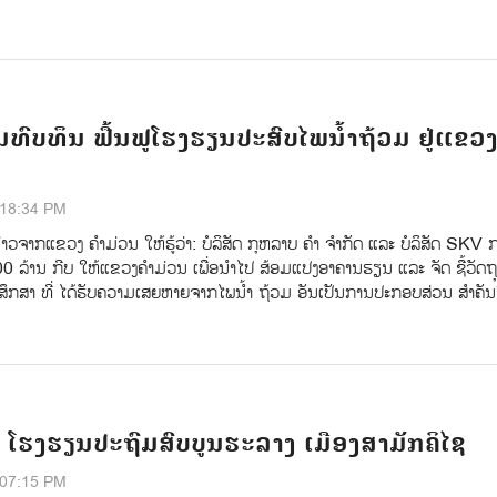
ສົມທົບທຶນ ຟື້ນຟູໂຮງຮຽນປະສົບໄພນ້ຳຖ້ວມ ຢູ່ແຂວ
:18:34 PM
າວຈາກແຂວງ ຄຳມ່ວນ ໃຫ້ຮູ້ວ່າ: ບໍລິສັດ ກຸຫລາບ ຄໍາ ຈໍາກັດ ແລະ ບໍລິສັດ SKV ກ
0 ລ້ານ ກີບ ໃຫ້ແຂວງຄໍາມ່ວນ ເພື່ອນໍາໄປ ສ້ອມແປງອາຄານຮຽນ ແລະ ຈັດ ຊ້ືວັດຖຸ
ຶກສາ ທ່ີ ໄດ້ຮັບຄວາມເສຍຫາຍຈາກໄພນ້ໍາ ຖ້ວມ ອັນເປັນການປະກອບສ່ວນ ສໍາຄ
 ໂຮງຮຽນປະຖົມສົບບູນຮະລາງ ເມືອງສາມັກຄິໄຊ
:07:15 PM