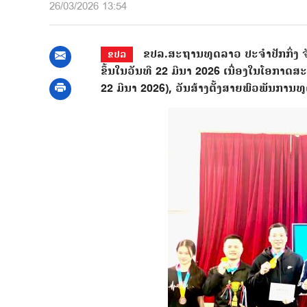
26/03/2026 13:54
ຂປລ.ສະຖານທູດລາວ ປະຈໍາປັກກິ່ງ ຈັ
ຂປລ
ຂຶ້ນໃນວັນທີ 22 ມີນາ 2026 ເນື່ອງໃນໂອກາດສ
22 ມີນາ 2026), ວັນສ້າງຕັ້ງສາຍພົວພັນການທ