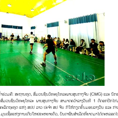
ເຂົ້າຮ່ວມຄື: ສະຖານທູດ, ສື່ມວນຊົນວິທະຍຸໂທລະພາບສູນກາງຈີນ (CMG) ແລະ ນັກ
ຊານສື່ມວນຊົນວິທະຍຸໂທລະ ພາບສູນກາງຈີນ ສາມາດຄວ້າລາງວັນທີ 1 ຕີດອກປີກໄກ
ັກຄະລັດຖະທູດ ແຫ່ງ ສປປ ລາວ ປະຈຳ ສປ ຈີນ ກໍໃຫ້ກຽດຂຶ້ນມອບລາງວັນ ແລະ ກ່າວ
 ມູນເຊື້ອແຫ່ງການເຕີບໃຫຍ່ຂະຫຍາຍຕົວ, ບັນດາຜົນສຳເລັດທີ່ຍາດມາໄດ້ຕະຫລອດ