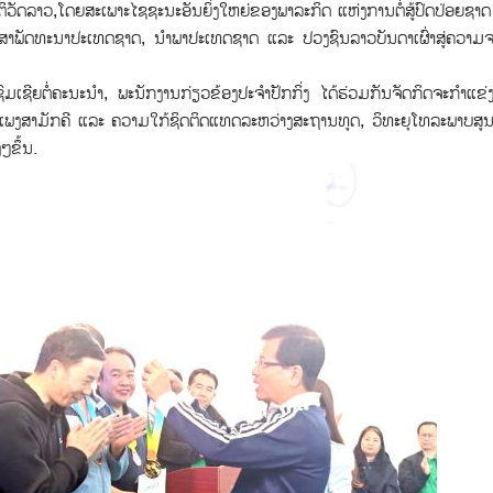
ິວັດລາວ,ໂດຍສະເພາະໄຊຊະນະອັນຍິ່ງໃຫຍ່ຂອງພາລະກິດ ແຫ່ງການຕໍ່ສູ້ປົດປ່ອຍຊາດ
ສາພັດທະນາປະເທດຊາດ, ນໍາພາປະເທດຊາດ ແລະ ປວງຊົນລາວບັນດາເຜົ່າສູ່ຄວາມຈະເ
ເຊີຍຕໍ່ຄະນະນໍາ, ພະນັກງານກ່ຽວຂ້ອງປະຈໍາປັກກິ່ງ ໄດ້ຮ່ວມກັນຈັດກິດຈະກໍາແຂ່
ັກແພງສາມັກຄີ ແລະ ຄວາມໃກ້ຊິດຕິດແທດລະຫວ່າງສະຖານທູດ, ວິທະຍຸໂທລະພາບສູນ
ໆຂຶ້ນ.