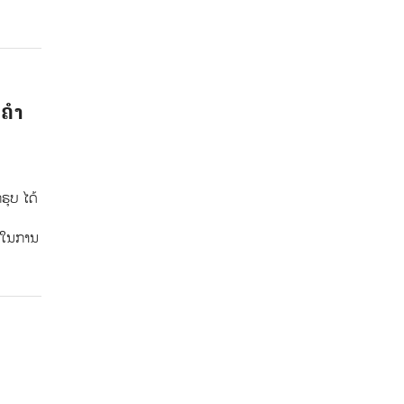
ງຄຳ
ຣຸບ ໄດ້
ັນໃນການ