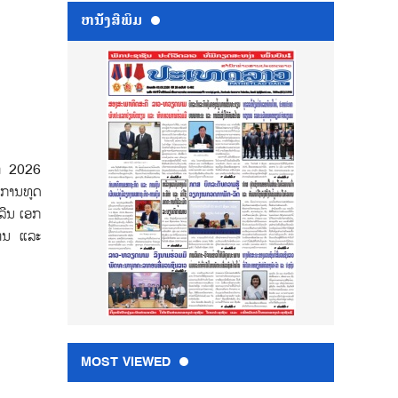
ຫນ້ັງສືພິມ
ນາ 2026
ນການທູດ
ລີນ ເອກ
ງານ ແລະ
MOST VIEWED