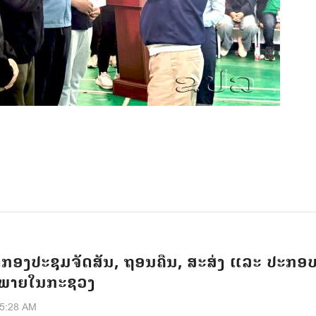
ກອງປະຊຸມຈັດສັນ, ຖອນຄືນ, ສະສ່ງ ແລະ ປະກອບ
 ພາຍໃນກະຊວງ
55:28 AM