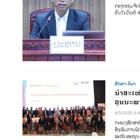
ກອງປະຊຸມຈັດ
ຂຶ້ນໃນວັນທີ 
ສຶກສາ-ກິລາ
ນຳສະເໜີເ
ຄຸນນະ
8/5/2026 9:
ກະຊວງສຶກສາທິ
ສົ່ງເສີມການພ
ສະໜັບສະໜູນ 