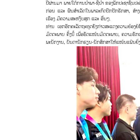
ປີຜ່ານມາ ພາຍໃຕ້ການນຳພາ-ຊີ້ນໍາ ຂອງພັກປະຊາຊົນປະຕ
ກ່ອນ ແລະ ຜົນສຳເລັດໃນພາລະກິດປົກປັກຮັກສາ, ສ້າງ
ເຮືອງ ມີຄວາມສະຫງົບສຸກ ແລະ ອື່ນໆ.
ທ່ານ ເອກອັກຄະລັດຖະທູດຍັງກ່າວສະແດງຄວາມຍ້ອງຍໍຊົມ
ມິດຕະພາບ ຄັ້ງນີ້ ເພື່ອຮັດແໜ້ນມິດຕະພາບ, ຄວາມຮ
ພະນັກງານ, ບັນດານັກຮຽນ-ນັກສຶກສາໃຫ້ແໜ້ນແຟ້ນຍິ່ງ