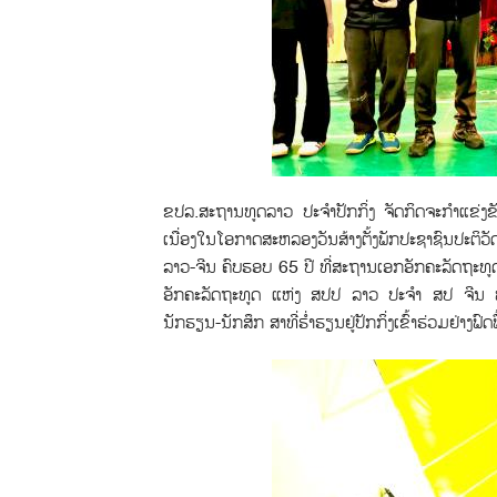
ຂປລ.ສະຖານທູດລາວ ປະຈໍາປັກກິ່ງ ຈັດກິດຈະກໍາແຂ່
ເນື່ອງໃນໂອກາດສະຫລອງວັນສ້າງຕັ້ງພັກປະຊາຊົນປະຕິວ
ລາວ-ຈີນ ຄົບຮອບ 65 ປີ ທີ່ສະຖານເອກອັກຄະລັດຖະທ
ອັກຄະລັດຖະທູດ ແຫ່ງ ສປປ ລາວ ປະຈຳ ສປ ຈີນ ພ້ອ
ນັກຮຽນ-ນັກສຶກ ສາທີ່ຮໍ່າຮຽນຢູ່ປັກກິ່ງເຂົ້າຮ່ວມຢ່າງຟົດ