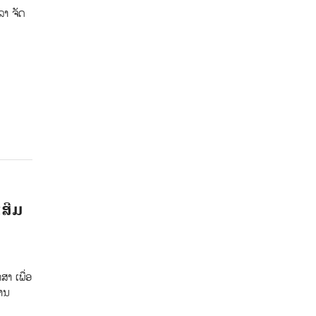
າ ຈັດ
ເສີມ
ສາ ເພື່ອ
ການ