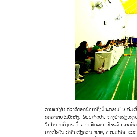
ການແຂ່ງຂັນກິລາຕີດອກປີກໄກ່ຄັ້ງນີ້ປະກອບມີ 3 ທີມ
ສຶກສາພາຍໃນປັກກິ່ງ, ຜົນປະກົດວ່າ, ທາງຝ່າຍຊ່ຽວ
ໃນໂອກາດດັ່ງກ່າວນີ້, ທ່ານ ສົມພອນ ສີຈະເລີນ ເອກອ
ບາງເນື້ອໃນ ສໍາຄັນເຖິງຄວາມໝາຍ, ຄວາມສຳຄັນ ແລະ