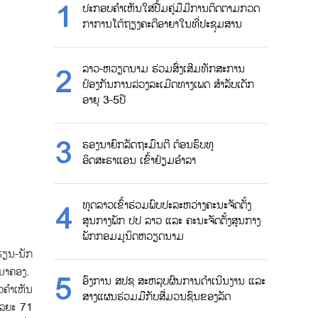
ປະກອບຄຳເຫັນໃສ່ປື້ມຄູ່ມືມີການຕິດຕາມກວດ
ກາການໂຕ້ຖຽງຄະດີອາຍາໃນທີ່ປະຊຸມສານ
ລາວ-ຫວຽດນາມ ຮ່ວມສົ່ງເສີມທັກສະການ
ປ້ອງກັນການລ່ວງລະເມີດທາງເພດ ສຳລັບເດັກ
ອາຍຸ 3-5ປີ
ຮອງນາຍົກລັດຖະມົນຕີ ຕ້ອນຮົບທູ
ອິດສະຣາແອນ ເຂົ້າຢ້ຽມອຳລາ
ທູດລາວເຂົ້າຮ່ວມພົບປະລະຫວ່າງຄະນະຈັດຕັ້ງ
ສູນກາງພັກ ປປ ລາວ ແລະ ຄະນະຈັດຕັ້ງສູນກາງ
ພັກກອມມູນິດຫວຽດນາມ
ຮຽນ-ນັກ
່ມາຄອງ.
ອົງການ ສປຊ ສະຫລຸບຜົນການດຳເນີນງານ ແລະ
ຄໍາເຫັນ
ສາງແຜນຮ່ວມມືກັບສື່ມວນຊົນຂອງລັດ
ໄລຍະ 71