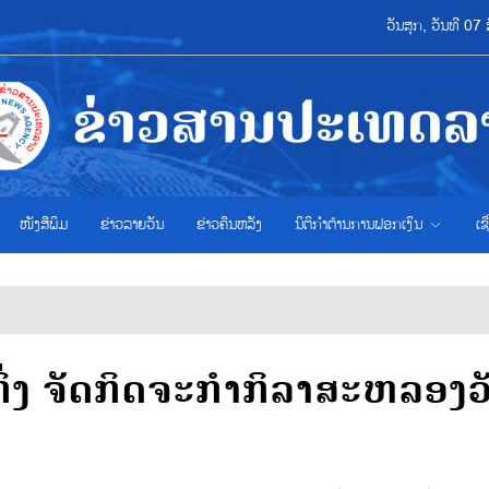
ວັນສຸກ, ວັນທີ 0
ໜັງສືພິມ
ຂ່າວ​ລາຍ​ວັນ
ຂ່າວຄືນຫລັງ
ນິຕິກຳຕ້ານການຟອກເງິນ
ເຊ
່ງ ຈັດກິດຈະກໍາກິລາສະຫລອງວ