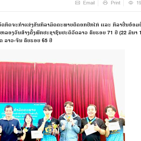
Email
Print
1
ດກິດຈະກໍາແຂ່ງຂັນກິລາມິດຕະພາບຕີດອກປີກໄກ່ ແລະ ກິລາປິ່ນອ້ອມອ
ະຫລອງວັນສ້າງຕັ້ງພັກປະຊາຊົນປະຕິວັດລາວ ຄົບຮອບ 71 ປີ (22 ມີນາ 
ູດ ລາວ-ຈີນ ຄົບຮອບ 65 ປີ