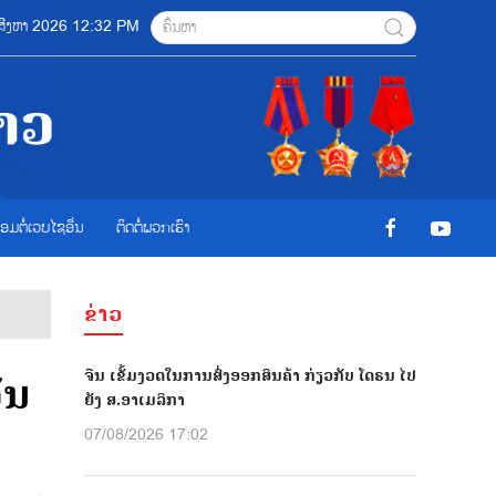
7 ສີງຫາ 2026 12:32 PM
ື່ອມຕໍ່ເວບໄຊອ່ືນ
ຕິດຕໍ່ພວກເຮົາ
ຂ່າວ
ຈີນ ເຂັ້ມງວດໃນການສົ່ງອອກສິນຄ້າ ກ່ຽວກັບ ໂດຣນ ໄປ
ັນ
ຍັງ ສ.ອາເມລິກາ
07/08/2026 17:02