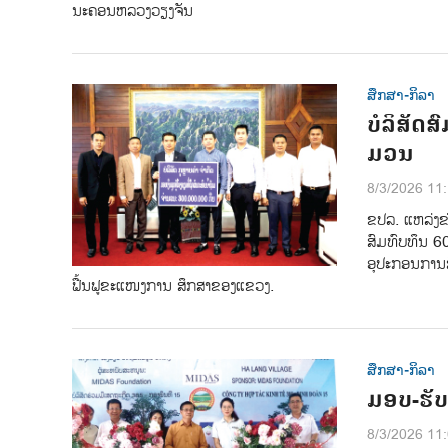
ນະຄອນຫລວງວຽງຈັນ
ສຶກສາ-ກິລາ
ບໍລິສັດ
ມວນ
8/3/2026 11
ຂປລ. ແຫລ່ງຂ່
ສົມທົບທຶນ 60
ອຸປະກອນການສ
ຟື້ນຟູຂະແໜງການ ສຶກສາຂອງແຂວງ.
ສຶກສາ-ກິລາ
ມອບ-ຮັບ
8/3/2026 11