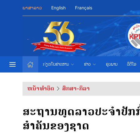
ພາສາລາວ
English
Français
ກ່ຽວກັບຂ່າວສານ
ຂ່າວ
ຮູບພາບ
ວີດີໂອ
ຫນ້າທຳອິດ
ສຶກສາ-ກິລາ
ສະຖານທູດລາວປະຈໍາປັກກິ
ສໍາຄັນຂອງຊາດ