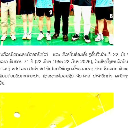
ງຂັນກິລາມິດຕະພາບຕີດອກປີກໄກ່ ແລະ ກິລາປິ່ນອ້ອມອື່ນໆຂຶ້ນໃນວັນທີ 22 ມີ
ັດລາວ ຄົບຮອບ 71 ປີ (22 ມີນາ 1955-22 ມີນາ 2026), ວັນສ້າງຕັ້ງສາຍພົວພັ
ູດ ແຫ່ງ ສປປ ລາວ ປະຈຳ ສປ ຈີນໂດຍໃຫ້ກຽດເຂົ້າຮ່ວມຂອງ ທ່ານ ສົມພອນ ສີຈະເ
ມດ້ວຍບັນດາຄະນະນໍາ, ຊ່ຽວຊານສື່ມວນຊົນ ຈີນ-ລາວ ປະຈໍາປັກກິ່ງ, ພະນັກ
ຟື້ນ.