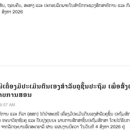
ສັນ, ຖອນຄືນ, ສະສາງ ແລະ ປະກອບລົດພາຍໃນສຳນັກກະຊວງສຶກສາທິການ ແລະ ກິລ
4 ສິງຫາ 2026
ຄື່ອງມືປະເມີນຕົນເອງສຳລັບຄູຊັ້ນປະຖົມ ເພື່ອສົ່ງ
ພາບການສອນ
49:57 AM
ການ ແລະ ກິລາ (ສສກ) ໄດ້ນຳສະເໜີ ເຄື່ອງມືປະເມີນຕົນເອງສຳລັບຄູຊັ້ນ ປະຖົມສຶກ
ັດ ທະນາວິຊາຊີບຄູ ແລະ ປັບປຸງຄຸນນະ ພາບການສຶກສາຊັ້ນປະຖົມສຶກສາ ໂດຍໄດ້ຮັບ
ຈາກລັດຖະບານອົດສະຕຣາລີ ຜ່ານ ແຜນງານບີຄວາ ໃນວັນທີ 4 ສິງຫາ 2026 ຢູ່