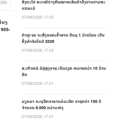
9285
ສິງກະໂປ ສະເໜີຮ່າງກົດໝາຍເສີມກຳລັງປາບປາມສະ
ແກມເມີ
07/08/2026 17:02
ື່ນໆ
1955-
ກຳປູເຈຍ ຈະສົ່ງອອກເຂົ້າສານ ບັນລຸ 1 ລ້ານໂຕນ ເປັນ
ຄັ້ງທຳອິດໃນປີ 2026
07/08/2026 17:02
ສ.ເກົາຫລີ ມີຜູ້ສູງອາຍຸ ເຮັດວຽກ ຫລາຍກວ່າ 10 ລ້ານ
ຄົນ
07/08/2026 17:01
ມຽນມາ ອະນຸລັກອາຄານມໍລະດົກ ອາຍຸກວ່າ 100 ປີ
ຈຳນວນ 6.000 ກວ່າແຫ່ງ
07/08/2026 17:01