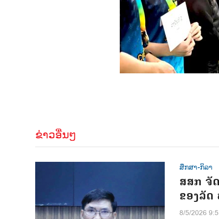
ຂ່າວອື່ນໆ
ສຶກສາ-ກິລາ
ສສກ ຈັດ
ຂອງລັດ
8/5/2026 9: