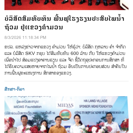
ບໍລິສັດສົມທົບທຶນ ຟື້ນຟູໂຮງຮຽນປະສົບໄພນ້ຳ
ຖ້ວມ ຢູ່ແຂວງຄຳມວນ
8/3/2026 11:18:34 PM
ຂປລ. ແຫລ່ງຂ່າວຈາກແຂວງ ຄຳມ່ວນ ໃຫ້ຮູ້ວ່າ: ບໍລິສັດ ກຸຫລາບ ຄໍາ ຈໍາກັດ
ແລະ ບໍລິສັດ SKV ກຣຸບ ໄດ້ສົມທົບທຶນ 600 ລ້ານ ກີບ ໃຫ້ແຂວງຄໍາມ່ວນ
ເພື່ອນໍາໄປ ສ້ອມແປງອາຄານຮຽນ ແລະ ຈັດ ຊ້ືວັດຖຸອຸປະກອນການສຶກສາ ທ່ີ
ໄດ້ຮັບຄວາມເສຍຫາຍຈາກໄພນ້ໍາ ຖ້ວມ ອັນເປັນການປະກອບສ່ວນ ສໍາຄັນໃນ
ການຟື້ນຟູຂະແໜງການ ສຶກສາຂອງແຂວງ.
ສຶກສາ-ກິລາ