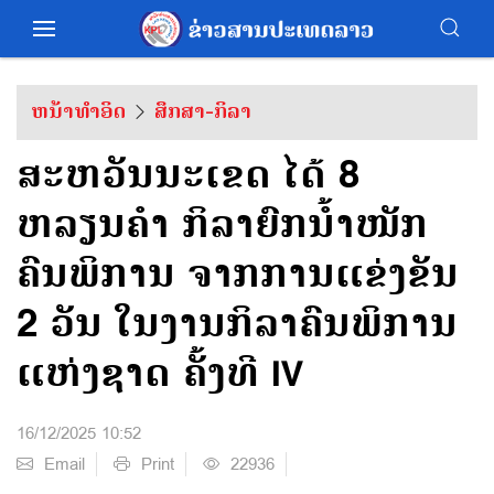
ຫນ້າທຳອິດ
ສຶກສາ-ກິລາ
ສະຫວັນນະເຂດ ໄດ້ 8
ຫລຽນຄຳ ກິລາຍົກນໍ້າໜັກ
ຄົນພິການ ຈາກການແຂ່ງຂັນ
2 ວັນ ໃນງານກິລາຄົນພິການ
ແຫ່ງຊາດ ຄັ້ງທີ IV
16/12/2025 10:52
Email
Print
22936