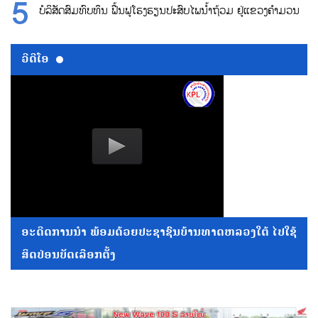
ບໍລິສັດສົມທົບທຶນ ຟື້ນຟູໂຮງຮຽນປະສົບໄພນ້ຳຖ້ວມ ຢູ່ແຂວງຄຳມວນ
ວີດີໂອ
ອະດີດການນໍາ ພ້ອມດ້ວຍປະຊາຊົນບ້ານທາດຫລວງໃຕ້ ໄປໃຊ້
ສິດປ່ອນບັດເລືອກຕັ້ງ