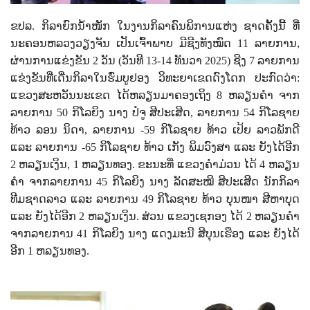
ຂປລ. ກິລາຍົກນໍ້າໜັກ
ໃນງານກິລາຄົນພິການແຫ່ງ
ຊາດຄັ້ງນີ້
ທີ່
ນະຄອນຫລວງວຽງຈັນ
ເປັນເຈົ້າພາບ
ມີຊີງທັງໝົດ
11
ລາຍການ
,
ຜ່ານການແຂ່ງຂັນ
2
ວັນ (ວັນທີ
13
-
14
ທັນວາ
2025
) ຊີງ
7
ລາຍການ
ແຂ່ງຂັນທີ່ເດີ່ນກິລາໃນຮົ່ມບູຢອງ
ວິທະຍາເຂດດົງໂດກ ປະກົດວ່າ
:
ແຂວງສະຫວັນນະເຂດ
ໄດ້ຫລຽນມາຄອງເຖິງ
8
ຫລຽນຄຳ
ຈາກ
ລາຍການ
50
ກິໂລຍິງ
ນາງ
ປໍຈູ
ສີປະເສີດ
,
ລາຍການ
54
ກິໂລຊາຍ
ທ້າວ
ລອນ
ນິດາ
,
ລາຍການ
-
59
ກິໂລຊາຍ
ທ້າວ
ເປ້ຍ
ລາວພັກດີ
ແລະ
ລາຍການ
-
65
ກິໂລຊາຍ
ທ້າວ
ເກັງ
ພິມວົງສາ
ແລະ
ຍັງໄດ້ອີກ
2
ຫລຽນເງິນ
, 1
ຫລຽນທອງ
.
ຂະນະທີ່
ແຂວງຄຳມ່ວນ ໄດ້
4
ຫລຽນ
ຄຳ
ຈາກລາຍການ
45
ກິໂລຍິງ
ນາງ
ລັດສະໝີ
ສີປະເສີດ
ນັກກິລາ
ທີມຊາດລາວ
ແລະ
ລາຍການ
49
ກິໂລຊາຍ
ທ້າວ
ບຸນໜາ
ສີຫາບຸດ
ແລະ
ຍັງໄດ້ອີກ
2
ຫລຽນເງິນ
.
ສ່ວນ
ແຂວງເຊກອງ
ໄດ້
2
ຫລຽນຄຳ
ຈາກລາຍການ
41
ກິໂລຍິງ
ນາງ
ແດງມະນີ
ສີບຸນເຮືອງ
ແລະ
ຍັງໄດ້
ອີກ
1
ຫລຽນທອງ
.