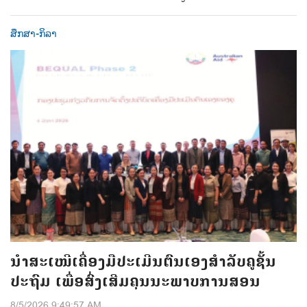
ສຶກສາ-ກິລາ
ນຳສະເໜີເຄື່ອງມືປະເມີນຕົນເອງສຳລັບຄູຊັ້ນ
ປະຖົມ ເພື່ອສົ່ງເສີມຄຸນນະພາບການສອນ
8/5/2026 9:49:57 AM