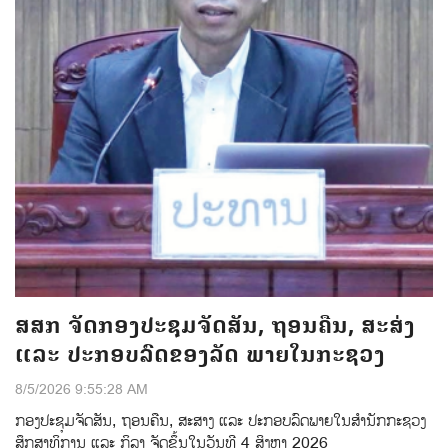
ສສກ ຈັດກອງປະຊຸມຈັດສັນ, ຖອນຄືນ, ສະສ່ງ
ແລະ ປະກອບລົດຂອງລັດ ພາຍໃນກະຊວງ
8/5/2026 9:55:28 AM
ກອງປະຊຸມຈັດສັນ, ຖອນຄືນ, ສະສາງ ແລະ ປະກອບລົດພາຍໃນສຳນັກກະຊວງ
ສຶກສາທິການ ແລະ ກິລາ ຈັດຂຶ້ນໃນວັນທີ 4 ສິງຫາ 2026