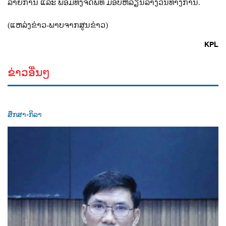
ລາຍການ
ແລະ
ພ້ອມທັງຈັດພິທີ
ມອບຫລຽນລາງວັນທາງການ
.
(
ແຫລ່ງຂ່າວ
-
ພາບຈາກສູນຂ່າວ
)
KPL
ຂ່າວອື່ນໆ
ສຶກສາ-ກິລາ