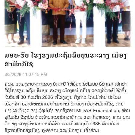
ມອບ-ຮັບ ໂຮງຮຽນປະຖົມສົບບູນຮະລາງ ເມືອງ
ສາມັກຄິໄຊ
8/3/2026 11:07:15 PM
ຂປລ. ແຫລ່ງຂ່າວຈາກແຂວງ ອັດຕະປື ໃຫ້ຮູ້ວ່າ: ພິທີມອບ-ຮັບ ແລະ ເປີດນຳ
ໃຊ້ໂຮງຮຽນປະຖົມ ສົມບູນ ຮະລາງ ເມືອງສາມັກຄີໄຊ ແຂວງອັດຕະປື ຈັດຂຶ້ນ
ໃນວັນທີ 30 ກໍລະກົດ 2026 ທີ່ໂຮງຮຽນ ດັ່ງກ່າວ ໂດຍມີທ່ານ ປະໂລມ
ເຮືອງ ສັກ ຮອງປະທານຄະນະກຳມະການ ປົກຄອງ ເມືອງສາມັກຄີໄຊ, ທ່ານ
ນາງ ເລ ທີ ທູດ ຈາງ ຜູ້ອຸປະຖຳ ຈາກອົງການ MIDAS Foun-dation, ທ່ານ
ອຸດົມສິນ ສີຊານົນ ຫົວໜ້າພະແນກສຶກສາທິການ ແລະ ກິລາແຂວງ, ທ່ານ ພານ
ດຶກ ຫຸງ ຮອງຜູ້ອຳນວຍການບໍລິສັດ ຮ່ວມມືເສດຖະກິດ 385 ພ້ອມດ້ວຍ
ອົງການປົກຄອງເມືອງ, ຄູ-ອາຈານ ແລະ ນັກຮຽນ ເຂົ້າຮ່ວມ.