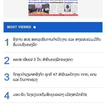
MOST VIEWED
ອົງການ ສປຊ ສະຫລຸບຜົນການດຳເນີນງານ ແລະ ສາງແຜນຮ່ວມມືກັບ
ສື່ມວນຊົນຂອງລັດ
ອອປສ ເຜີຍແຜ່ 3 ວັນ ສຳຄັນຂອງພັກຂອງຊາດ
ປິດຊຸດບຳລຸງພາສາອັງກິດ ຊຸດທີ 47 ສຳລັບພະນັກງານ ກຕທ, ຄຕພ
ແລະ ບັນດາກະຊວງ
ມອບ-ຮັບ ໂຮງຮຽນປະຖົມສົບບູນຮະລາງ ເມືອງສາມັກຄິໄຊ