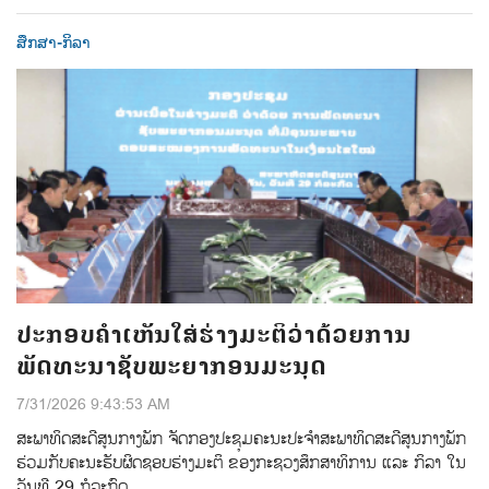
ສຶກສາ-ກິລາ
ປະກອບຄຳເຫັນໃສ່ຮ່າງມະຕິວ່າດ້ວຍການ
ພັດທະນາຊັບພະຍາກອນມະນຸດ
7/31/2026 9:43:53 AM
ສະພາທິດສະດີສູນກາງພັກ ຈັດກອງປະຊຸມຄະນະປະຈໍາສະພາທິດສະດີສູນກາງພັກ
ຮ່ວມກັບຄະນະຮັບຜິດຊອບຮ່າງມະຕິ ຂອງກະຊວງສຶກສາທິການ ແລະ ກິລາ ໃນ
ວັນທີ 29 ກໍລະກົດ.