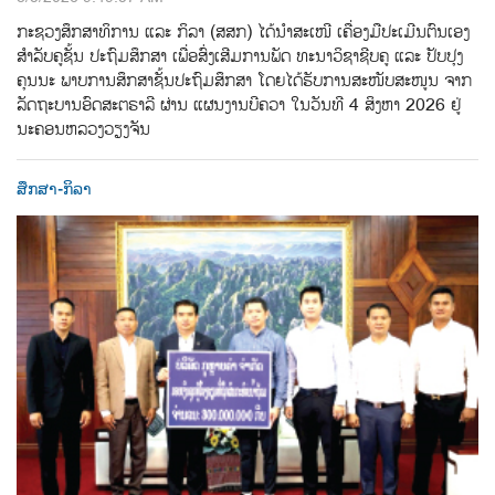
ກະຊວງສຶກສາທິການ ແລະ ກິລາ (ສສກ) ໄດ້ນຳສະເໜີ ເຄື່ອງມືປະເມີນຕົນເອງ
ສຳລັບຄູຊັ້ນ ປະຖົມສຶກສາ ເພື່ອສົ່ງເສີມການພັດ ທະນາວິຊາຊີບຄູ ແລະ ປັບປຸງ
ຄຸນນະ ພາບການສຶກສາຊັ້ນປະຖົມສຶກສາ ໂດຍໄດ້ຮັບການສະໜັບສະໜູນ ຈາກ
ລັດຖະບານອົດສະຕຣາລີ ຜ່ານ ແຜນງານບີຄວາ ໃນວັນທີ 4 ສິງຫາ 2026 ຢູ່
ນະຄອນຫລວງວຽງຈັນ
ສຶກສາ-ກິລາ