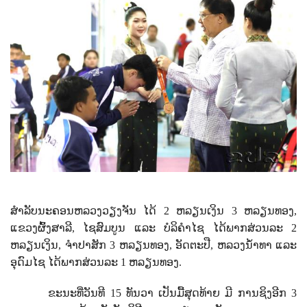
ສຳລັບນະຄອນຫລວງວຽງຈັນ
ໄດ້
2
ຫລຽນເງິນ
3
ຫລຽນທອງ
,
ແຂວງຜົ້ງສາລີ
,
ໄຊສົມບູນ
ແລະ
ບໍລິຄຳໄຊ
ໄດ້ພາກສ່ວນລະ
2
ຫລຽນເງິນ
,
ຈຳປາສັກ
3
ຫລຽນທອງ
,
ອັດຕະປື
,
ຫລວງນໍ້າທາ
ແລະ
ອຸດົມໄຊ
ໄດ້ພາກສ່ວນລະ
1
ຫລຽນທອງ
.
ຂະນະທີ່ວັນທີ
15
ທັນວາ
ເປັນມື້ສຸດທ້າຍ
ມີ
ການຊິງອີກ
3