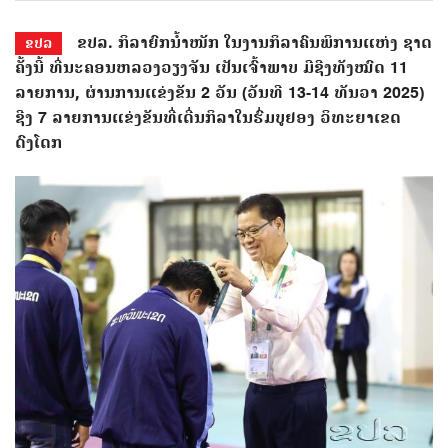
ຂປລ. ກິລາຍົກນໍ້າໜັກ ໃນງານກິລາຄົນພິການແຫ່ງ ຊາດ
ຂປລ
ຄັ້ງນີ້ ທີ່ນະຄອນຫລວງວຽງຈັນ ເປັນເຈົ້າພາບ ມີຊີງທັງໝົດ 11
ລາຍການ, ຜ່ານການແຂ່ງຂັນ 2 ວັນ (ວັນທີ 13-14 ທັນວາ 2025)
ຊີງ 7 ລາຍການແຂ່ງຂັນທີ່ເດີ່ນກິລາໃນຮົ່ມບູຢອງ ວິທະຍາເຂດ
ດົງໂດກ