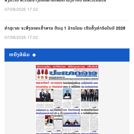
ສິງກະໂປ ສະເໜີຮ່າງກົດໝາຍເສີມກຳລັງປາບປາມສະແກມເມີ
07/08/2026 17:02
ກຳປູເຈຍ ຈະສົ່ງອອກເຂົ້າສານ ບັນລຸ 1 ລ້ານໂຕນ ເປັນຄັ້ງທຳອິດໃນປີ 2026
07/08/2026 17:02
ຫນ້ັງສືພິມ