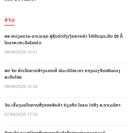
ຂ່າວ
ສສ ຫວຽດນາມ-ມາເລເຊຍ ສູ້ຊົນນຳວົງເງິນການຄ້າ ໃຫ້ບັນລຸລະດັບ 20 ຕື້
ໂດລາສະຫະລັດໂດຍໄວ
08/08/2026 10:41
ສປ ຈີນ ສຳເລັດການສ້າງແຜນທີ່ ທໍລະນີວິທະຍາ ຂອງດວງຈັນໝົດດວງ
ສະບັບໃໝ່
08/08/2026 10:40
ຈີນ ເຂັ້ມງວດໃນການສົ່ງອອກສິນຄ້າ ກ່ຽວກັບ ໂດຣນ ໄປຍັງ ສ.ອາເມລິກາ
07/08/2026 17:02