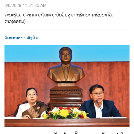
8/9/2026 11:31:35 AM
ຄະນະຜູ້ແທນຈາກຄະນະໂຄສະນາອົບຮົມສູນກາງພັກປະ ຊາຊົນປະຕິວັດ
ລາວ(ຄອສພ)
ວັດທະນະທຳ-ສັງຄົມ