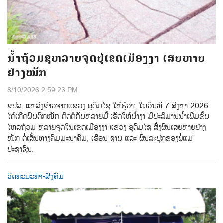
ນ້ຳຖ້ວມຊຸຫລາຍຈຸດຢູ່ເຂດເມືອງງາ ເສຍຫາຍ
ຢ່າງໜັກ
8/10/2026 2:59:23 PM
ຂປລ. ແຫລ່ງຂ່າວຈາກແຂວງ ອຸດົມໄຊ ໃຫ້ຮູ້ວ່າ: ໃນວັນທີ 7 ສິງຫາ 2026
ໄດ້ເກີດຝົນຕົກໜັກ ຕິດຕໍ່ກັນຫລາຍມື້ ເຮັດໃຫ້ນ້ຳງາ ມີປະລິມານນ້ຳເພີ່ມຂຶ້ນ
ໄຫລຖ້ວມ ຫລາຍຈຸດໃນເຂດເມືອງງາ ແຂວງ ອຸດົມໄຊ ສົ່ງຜົນເສຍຫາຍຢ່າງ
ໜັກ ຕໍ່ເສັ້ນທາງຄົມມະນາຄົມ, ເຮືອນ ຊານ ແລະ ຜົນລະປູກຂອງພໍ່ແມ່
ປະຊາຊົນ.
ວັດທະນະທຳ-ສັງຄົມ