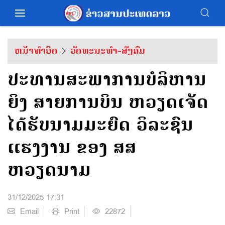
ຫນ້າທຳອິດ
ວັດທະນະທຳ-ສັງຄົມ
ປະທານສະພາການບໍລິຫານ
ຍິງ ສາຍການບິນ ຫວຽດເຈັດ
ໄດ້ຮັບນາມມະຍົດ ວິລະຊົນ
ແຮງງານ ຂອງ ສສ
ຫວຽດນາມ
31/12/2025 17:31
Email
Print
22872