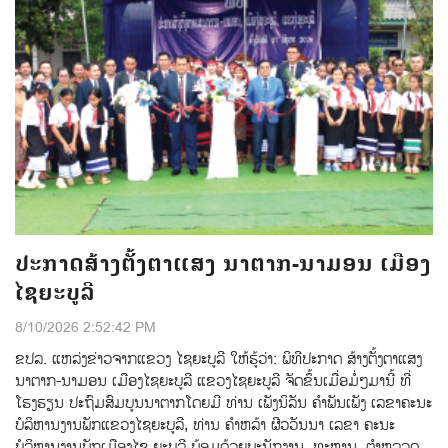
ປະກາດສ້າງຕັ້ງຕາແສງ ນາຕາກ-ນາມອນ ເມືອງ
ໄຊຍະບູລີ
8/10/2026 2:52:42 PM
ຂປລ. ແຫລ່ງຂ່າວຈາກແຂວງ ໄຊຍະບູລີ ໃຫ້ຮູ້ວ່າ: ພິທີປະກາດ ສ້າງຕັ້ງຕາແສງ
ນາຕາກ-ນາມອນ ເມືອງໄຊຍະບູລີ ແຂວງໄຊຍະບູລີ ຈັດຂຶ້ນເມື່ອມໍ່ໆມານີ້ ທີ່
ໂຮງຮຽນ ປະຖົມສົມບູນນາຕາກໂດຍມີ ທ່ານ ເພັງນິລັນ ຄຳພັນເພັງ ເລຂາຄະນະ
ບໍລິຫານງານພັກແຂວງໄຊຍະບູລີ, ທ່ານ ຄໍາຫລ້າ ຜີວວັນນາ ເລຂາ ຄະນະ
ບໍລິຫານງານພັກເມືອງໄຊ ຍະບູລີ ພ້ອມດ້ວຍພະນັກງານ, ທະຫານ, ຕໍາຫລວດ