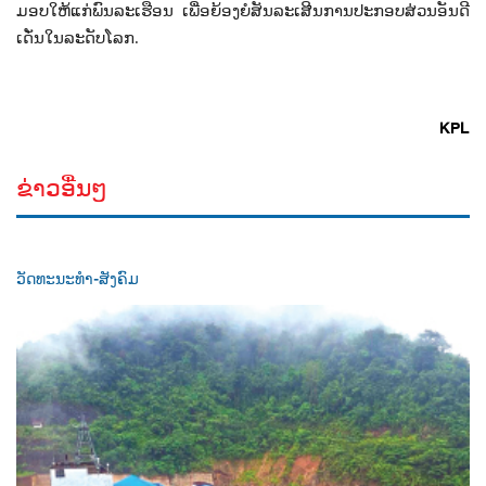
ມອບໃຫ້ແກ່ພົນລະເຮືອນ ເພື່ອຍ້ອງຍໍສັນລະເສີນການປະກອບສ່ວນອັນດີ
ເດັ່ນໃນລະດັບໂລກ.
KPL
ຂ່າວອື່ນໆ
ວັດທະນະທຳ-ສັງຄົມ