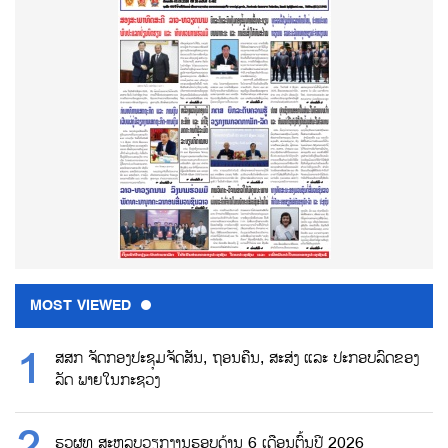
MOST VIEWED
ສສກ ຈັດກອງປະຊຸມຈັດສັນ, ຖອນຄືນ, ສະສ່ງ ແລະ ປະກອບລົດຂອງ
ລັດ ພາຍໃນກະຊວງ
ຮວຜທ ສະຫລຸບວຽກງານຮອບດ້ານ 6 ເດືອນຕົ້ນປີ 2026