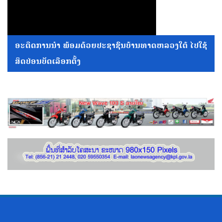
ອະດີດການນໍາ ພ້ອມດ້ວຍປະຊາຊົນບ້ານທາດຫລວງໃຕ້ ໄປໃຊ້
ສິດປ່ອນບັດເລືອກຕັ້ງ