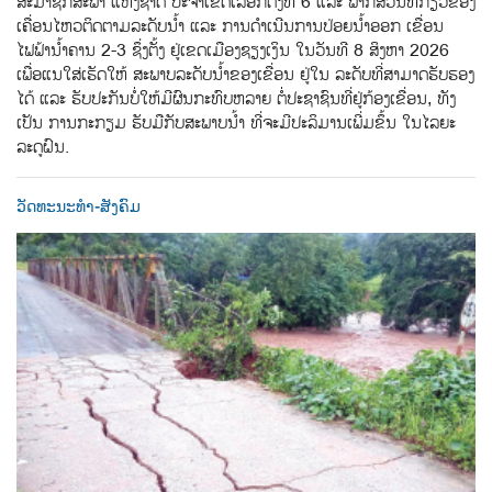
ສະມາຊິກສະພາ ແຫ່ງຊາດ ປະຈຳເຂດເລືອກຕັ້ງທີ 6 ແລະ ພາກສ່ວນທ່ີກ່ຽວຂ້ອງ
ເຄື່ອນໄຫວຕິດຕາມລະດັບນ້ຳ ແລະ ການດຳເນີນການປ່ອຍນໍ້າອອກ ເຂື່ອນ
ໄຟຟ້ານ້ຳຄານ 2-3 ຊ່ຶງຕ້ັງ ຢູ່ເຂດເມືອງຊຽງເງິນ ໃນວັນທີ 8 ສິງຫາ 2026
ເພື່ອແນໃສ່ເຮັດໃຫ້ ສະພາບລະດັບນ້ຳຂອງເຂື່ອນ ຢູ່ໃນ ລະດັບທີ່ສາມາດຮັບຮອງ
ໄດ້ ແລະ ຮັບປະກັນບໍ່ໃຫ້ມີຜົນກະທົບຫລາຍ ຕໍ່ປະຊາຊົນທີ່ຢູ່ກ້ອງເຂື່ອນ, ທັງ
ເປັນ ການກະກຽມ ຮັບມືກັບສະພາບນ້ໍາ ທີ່ຈະມີປະລິມານເພີ່ມຂຶ້ນ ໃນໄລຍະ
ລະດູຝົນ.
ວັດທະນະທຳ-ສັງຄົມ