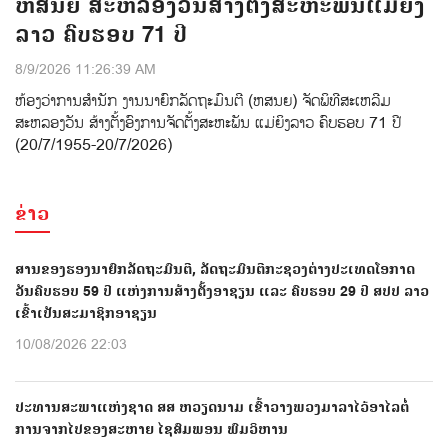
ຫສນຍ ສະຫລອງວັນສ້າງຕັ້ງສະຫະພັນແມ່ຍິງ
ລາວ ຄົບຮອບ 71 ປີ
8/9/2026 11:26:39 AM
ຫ້ອງວ່າການສໍານັກ ງານນາຍົກລັດຖະມົນຕີ (ຫສນຍ) ຈັດພິທີສະເຫລີມ
ສະຫລອງວັນ ສ້າງຕັ້ງອົງການຈັດຕັ້ງສະຫະພັນ ແມ່ຍິງລາວ ຄົບຮອບ 71 ປີ
(20/7/1955-20/7/2026)
ຂ່າວ
ສານຂອງຮອງນາຍົກລັດຖະມົນຕີ, ລັດຖະມົນຕີກະຊວງຕ່າງປະເທດໂອກາດ
ວັນຄົບຮອບ 59 ປີ ແຫ່ງການສ້າງຕັ້ງອາຊຽນ ແລະ ຄົບຮອບ 29 ປີ ສປປ ລາວ
ເຂົ້າເປັນສະມາຊິກອາຊຽນ
10/08/2026 22:03
ປະທານສະພາແຫ່ງຊາດ ສສ ຫວຽດນາມ ເຂົ້າວາງພວງມາລາໄວ້ອາໄລຕໍ່
ການຈາກໄປຂອງສະຫາຍ ໄຊສົມພອນ ພົມວິຫານ