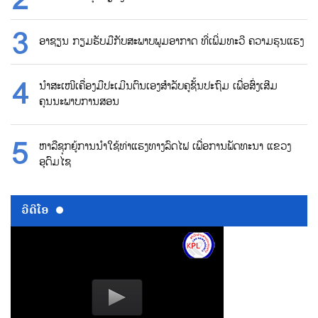
ອາຊຽນ ກຽມຮັບມືກັບສະພາບພູມອາກາດ ທີ່ເພີ່ມທະວີ ຄວາມຮຸນແຮງ
ນຳສະເໜີເຄື່ອງມືປະເມີນຕົນເອງສຳລັບຄູຊັ້ນປະຖົມ ເພື່ອສົ່ງເສີມ
ຄຸນນະພາບການສອນ
ຫາລືຊຸກຍູ້ການນຳໃຊ້ທ່າແຮງທາງລົດໄຟ ເພື່ອການພັດທະນາ ແຂວງ
ອຸດົມໄຊ
ວີດີໂອ