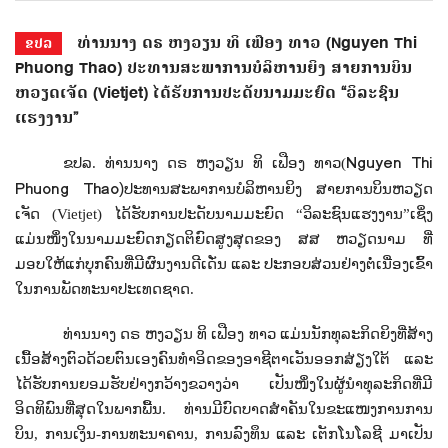
ທ່ານນາງ ດຣ ຫງວຽນ ທິ ເຟືອງ ທາວ (Nguyen Thi
ຂປລ
Phuong Thao) ປະທານສະພາການບໍລິຫານຍິງ ສາຍການບິນ
ຫວຽດເຈັດ (Vietjet) ໄດ້ຮັບການປະດັບນາມມະຍົດ “ວິລະຊົນ
ແຮງງານ”
Nguyen Thi
ຂປລ. ທ່ານນາງ ດຣ ຫງວຽນ ທິ ເຟືອງ ທາວ
(
Phuong Thao
)
ປະທານສະພາການບໍລິຫານຍິງ ສາຍການບິນຫວຽດ
ເຈັດ (
Vietjet)
ໄດ້ຮັບການປະດັບນາມມະຍົດ
“
ວິລະຊົນແຮງງານ
”
ເຊິ່ງ
ແມ່ນໜຶ່ງໃນນາມມະຍົດກຽດຕິຍົດສູງສຸດຂອງ ສສ ຫວຽດນາມ ທີ່
ມອບໃຫ້ແກ່ບຸກຄົນທີ່ມີຜົນງານດີເດັ່ນ ແລະ ປະກອບສ່ວນຢ່າງຕໍ່ເນື່ອງເຂົ້າ
ໃນການພັດທະນາປະເທດຊາດ.
ທ່ານນາງ ດຣ ຫງວຽນ ທິ ເຟືອງ ທາວ ແມ່ນນັກທຸລະກິດຍິງທີ່ສ້າງ
ເນື້ອສ້າງຕົວດ້ວຍຕົນເອງຄົນທໍາອິດຂອງອາຊີຕາເວັນອອກສ່ຽງໃຕ້ ແລະ
ໄດ້ຮັບການຍອມຮັບຢ່າງກວ້າງຂວາງວ່າ ເປັນໜຶ່ງໃນຜູ້ນຳທຸລະກິດທີ່ມີ
ອິດທິພົນທີ່ສຸດໃນພາກພື້ນ. ທ່ານມີບົດບາດສຳຄັນໃນຂະແໜງການການ
ບິນ
,
ການເງິນ-ການທະນາຄານ
,
ການລົງທຶນ ແລະ ເຕັກໂນໂລຊີ ມາເປັນ