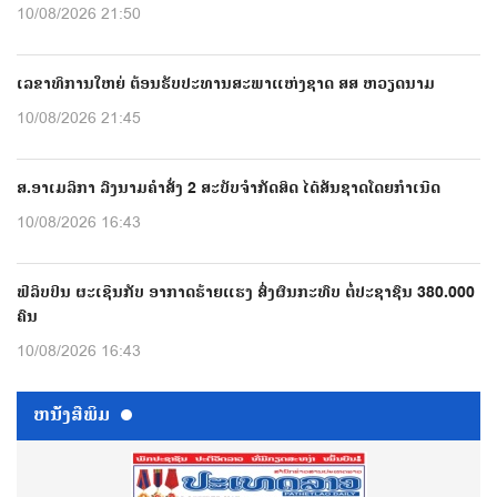
10/08/2026 21:50
ເລຂາທິການໃຫຍ່ ຕ້ອນຮັບປະທານສະພາແຫ່ງຊາດ ສສ ຫວຽດນາມ
10/08/2026 21:45
ສ.ອາເມລິກາ ລົງນາມຄຳສັ່ງ 2 ສະບັບຈຳກັດສິດ ໄດ້ສັນຊາດໂດຍກຳເນີດ
10/08/2026 16:43
ຟີລິບປິນ ຜະເຊີນກັບ ອາກາດຮ້າຍແຮງ ສົ່ງຜົນກະທົບ ຕໍ່ປະຊາຊົນ 380.000
ຄົນ
10/08/2026 16:43
ຫນ້ັງສືພິມ