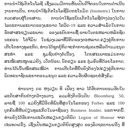
ການນຳໃຊ້ເຕັກໂນໂລຊີ ເຊິ່ງລວມມີການຫັນເປັນດີຈິຕອນໃນການດຳເນີນ
ງານການບິນ
,
ການນຳໃຊ້ເຕັກໂນໂລຊີອັດຕະໂນມັດ (
biometric)
ໃນການ
ກວດສອບຜູ້ໂດຍສານ
,
ການນຳໃຊ້ລະບົບເຕັກໂນໂລຊີຢ່າງວ່ອງໄວໃນ
ໄລຍະການລະບາດຂອງພະຍາດ ໂຄວິດ-19 ແລະ ຄວາມສຳເລັດໃນການ
ຮັກສາສະຖຽນລະພາບ ຂອງລະບົບການຊື້-ຂາຍໃນຕະຫລາດຫລັກຊັບ
ນະຄອນ ໂຮ່ຈີມິນ ໃນຊ່ວງເວລາທີ່ວິກິດຂອງຕະຫລາດ.
ຄຽງຄູ່ກັບການ
ເຕີບໂຕທາງທຸລະກິດ
,
ທ່ານໄດ້ຊຸກຍູ້ກິດຈະກໍາການຊ່ວຍເຫລືອດ້ານມະນຸດ
ສະທໍາ ແລະ ຊຸມຊົນຢ່າງຕໍ່ເນື່ອງ
,
ໂດຍສະເພາະແມ່ນການ
ສະໜັບສະໜູນແມ່ຍິງ
,
ເດັກນ້ອຍ
,
ນັກຮຽນ ແລະ ກຸ່ມຄົນທີ່ດ້ອຍໂອກາດ.
ທ່ານໄດ້ເນັ້ນໜັກສະເໝີວ່າ ການເຕີບໂຕທີ່ຍືນຍົງຕ້ອງໄປຄຽງຄູ່ກັບການ
ພັດທະນາຊັບພະຍາກອນມະນຸດ ແລະ ຄວາມຮັບຜິດຊອບຕໍ່ສັງຄົມ.
ທ່ານນາງ ດຣ ຫງວຽນ ທິ ເຟືອງ ທາວ ໄດ້ຮັບການຍອມຮັບໃນ
ລະດັບສາກົນຢ່າງກວ້າງຂວາງ
,
ລວມທັງຕິດອັນດັບ
Bloomberg
50,
ລາຍຊື່ 100 ແມ່ຍິງທີ່ມີອິດທິພົນທີ່ສຸດໃນໂລກຂອງ
Forbes
ແລະ 100
ບຸກຄົນທີ່ຫັນປ່ຽນທຸລະກິດໃນອາຊີຂອງ
Business Insider.
ນອກຈາກນີ້
,
ທ່ານຍັງໄດ້ຮັບການປະດັບຫລຽນກຽດຕິຍົດ
Legion of Honour
ຈາກ
ປະເທດຝຣັ່ງ
,
ເຊິ່ງເປັນຫລຽນກຽດຕິຍົດສູງສຸດ ຂອງລັດຖະບານຝຣັ່ງ ທີ່