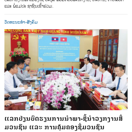
ແລະ ພໍ່ແມ່ປະ ຊາຊົນເຂົ້າຮ່ວມ.
ວັດທະນະທຳ-ສັງຄົມ
ແລກປ່ຽນບົດຮຽນການນຳພາ-ຊີ້ນຳວຽກງານສື່
ມວນຊົນ ແລະ ການຄຸ້ມຄອງຊື່ມວນຊົນ