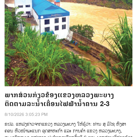
ພາກສ່ວນກ່ຽວຂ້ອງແຂວງຫລວງພະບາງ
ຕິດຕາມລະນ້ຳເຄື່ອນໄຟຟ້ານ້ຳຄານ 2-3
8/10/2026 3:05:23 PM
ຂປລ. ແຫລ່ງຂ່າວຈາກແຂວງ ຫລວງພະບາງ ໃຫ້ຮູ້ວ່າ: ທ່ານ ສຸ ລິໄຊ ຫົງສາ
ຄອນ ຫົວໜ້າພະແນກ ອຸດສາຫະກຳ ແລະ ການຄ້າ ແຂວງ ຫລວງພະບາງ,