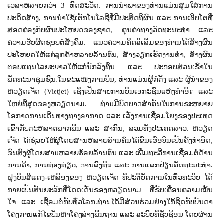
ເວລາຫລາຍກວ່າ 3 ທົດສະວັດ. ການນຳພາຂອງທ່ານແມ່ນສຸມໃສ່ການ
ປະດິດສ້າງ
,
ການນຳໃຊ້ເຕັກໂນໂລຊີທີ່ມີປະສິດທິຜົນ ແລະ ການເຕີບໂຕທີ່
ສອດຄ່ອງກັບຜົນປະໂຫຍດຂອງຊາດ
,
ຄຸນຄ່າທາງວັດທະນະທຳ ແລະ
ຄວາມຮັບຜິດຊອບຕໍ່ສັງຄົມ. ແນວຄວາມຄິດລິເລີ່ມຂອງທ່ານໄດ້ສ້າງຜົນ
ປະໂຫຍດໃຫ້ແກ່ລູກຄ້າຫລາຍລ້ານຄົນ
,
ສ້າງວຽກເຮັດງານທຳ
,
ສ້າງຜົນ
ຕອບແທນໄລຍະຍາວໃຫ້ແກ່ນັກລົງທຶນ ແລະ ປະກອບສ່ວນເຂົ້າໃນ
ພັດທະນາຊຸມຊົນ.ໃນຂະແໜງການບິນ
,
ທ່ານແມ່ນຜູ້ກໍ່ຕັ້ງ ແລະ ຜູ້ນຳຂອງ
ຫວຽດເຈັດ (
Vietjet)
ເຊິ່ງເປັນສາຍການບິນເອກະຊົນແຫ່ງທຳອິດ ແລະ
ໃຫຍ່ທີ່ສຸດຂອງຫວຽດນາມ. ທ່ານມີບົດບາດສຳຄັນໃນການຂະຫຍາຍ
ໂອກາດການເດີນທາງທາງອາກາດ ແລະ ເລັ່ງການເຊື່ອມໂຍງຂອງປະເທດ
ເຂົ້າກັບຕະຫລາດພາກພື້ນ ແລະ ສາກົນ
,
ລວມທັງປະເທດລາວ. ຫວຽດ
ເຈັດ ໄດ້ຊ່ວຍໃຫ້ຜູ້ໂດຍສານຫລາຍລ້ານຄົນໄດ້ຂຶ້ນເຮືອບິນເປັນຄັ້ງທຳອິດ
,
ຂົນສົ່ງຜູ້ໂດຍສານຫລາຍຮ້ອຍລ້ານຄົນ ແລະ ເພີ່ມທະວີການເຊື່ອມຕໍ່ດ້ານ
ການຄ້າ
,
ການທ່ອງທ່ຽວ
,
ການລົງທຶນ ແລະ ການແລກປ່ຽນວັດທະນະທຳ.
ຝູງບິນສີແດງ-ເຫລືອງຂອງ ຫວຽດເຈັດ ທີ່ປະຕິບັດການໃນທົ່ວທະວີບ ໄດ້
ກາຍເປັນສັນຍະລັກທີ່ໂດດເດັ່ນຂອງຫວຽດນາມ ທີ່ຂັບເຄື່ອນຄວາມໝັ້ນ
ໃຈ ແລະ ເຊື່ອມຕໍ່ກັບທົ່ວໂລກ.
ທ່ານ
ໄດ້ມີສ່ວນຮ່ວມຢ່າງໃກ້ຊິດກັບບັນດາ
ໂຄງການແກ້ໄຂບັນຫາໂຄງລ່າງພື້ນຖານ ແລະ ລະບົບທີ່ຊັບຊ້ອນ ໂດຍຜ່ານ