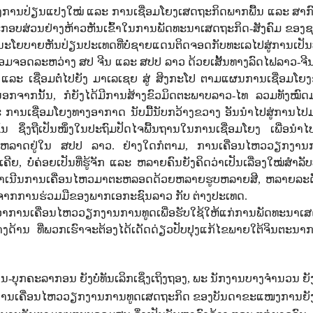
ງການປ່ຽນແປງໃໝ່ ແລະ ການເຊື່ອມໂຍງເສດຖະກິດພາກພື້ນ ແລະ ສາກ
ະກອບສ່ວນຢ່າງຫ້າວຫັນເຂົ້າໃນການພັດທະນາເສດຖະກິດ-ສັງຄົມ ຂອງ
ົານະໂຍບາຍຫັນປ່ຽນປະເທດທີ່ບໍ່ຊາຍແດນຕິດຈອດກັບທະເລໄປສູ່ການເປັ
ື່ອມຈອດລະຫວ່າງ ສປ ຈີນ ແລະ ສປປ ລາວ ດ້ວຍເສັ້ນທາງລົດໄຟລາວ-ຈີນ
 ແລະ ເຊື່ອມຕໍ່ໄປຍັງ ມາເລເຊຍ ສູ່ ສິງກະໂປ ຕາມແຜນການເຊື່ອມໂຍ
. ນອກຈາກນັ້ນ, ກໍຍັງໄດ້ມີການສ້າງຂົວມິດຕະພາບລາວ-ໄທ ລວມທັງໝົ
ະ ການເຊື່ອມໂຍງທາງອາກາດ ນັບມື້ນັບກວ້າງຂວາງ ອັນນໍາໄປສູ່ການໄປມ
ນ ຊຶ່ງຖືເປັນໜຶ່ງໃນປະຖົມປັດໄຈພື້ນຖານໃນການເຊື່ອມໂຍງ ເພື່ອນໍາໄ
ຕະຫລາດຢູ່ໃນ ສປປ ລາວ. ຢ່າງໃດກໍຕາມ, ການເຄື່ອນໄຫວວຽກງານ
ີຍ, ບໍ່ຄ່ອຍເປັນທີ່ຮູ້ຈັກ ແລະ ຫລາຍຄົນຍັງຄິດວ່າເປັນເລື່ອງໃໝ່ສໍາລ
ານດໍາເນີນການເຄື່ອນໄຫວມາຕະຫລອດດ້ວຍຫລາຍຮູບຫລາຍສີ, ຫລາຍລະ
ະ ຈາກການຮ່ວມມືຂອງພາກເອກະຊົນລາວ ກັບ ຕ່າງປະເທດ.
ວ່າການເຄື່ອນໄຫວວຽກງານການທູດເພື່ອຮັບໃຊ້ໃຫ້ແກ່ການພັດທະນາເສ
ບາງດ້ານ ທີ່ພວກເຮົາຈະຕ້ອງໄດ້ເດັດດ່ຽວປັບປຸງແກ້ໄຂພາຍໃຕ້ຈິນຕະນ
ຸກຄະລາກອນ ຍັງບໍ່ທັນເລິກເຊິ່ງເຖິງຖອງ, ພະ ນັກງານບາງຈໍານວນ ຍັງ
າ; ການເຄື່ອນໄຫວວຽກງານການທູດເສດຖະກິດ ຂອງບັນດາຂະແໜງການຍັງ