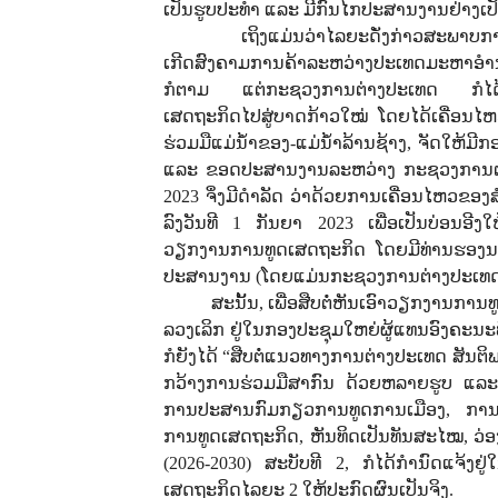
ເປັນຮູບປະທໍາ ແລະ ມີກົນໄກປະສານງານຢ່າງເປ
ເຖິງແມ່ນວ່າໄລຍະດັ່ງກ່າວສະພາບ
ເກີດສົງຄາມການຄ້າລະຫວ່າງປະເທດມະຫາອໍ
ກໍຕາມ ແຕ່ກະຊວງການຕ່າງປະເທດ ກໍໄດ້ຕັ
ເສດຖະກິດໄປສູ່ບາດກ້າວໃໝ່ ໂດຍໄດ້ເຄື່
ຮ່ວມມືແມ່ນໍ້າຂອງ-ແມ່ນໍ້າລ້ານຊ້າງ, ຈັດໃຫ້ມ
ແລະ ຂອດປະສານງານລະຫວ່າງ ກະຊວງການຕ່າງປ
2023 ຈຶ່ງມີດໍາລັດ ວ່າດ້ວຍການເຄື່ອນໄຫວຂອ
ລົງວັນທີ 1 ກັນຍາ 2023 ເພື່ອເປັນບ່ອນອີງໃຫ້
ວຽກງານການທູດເສດຖະກິດ ໂດຍມີທ່ານຮອງນ
ປະສານງານ (ໂດຍແມ່ນກະຊວງການຕ່າງປະເທດເປ
ສະນັ້ນ, ເພື່ອສືບຕໍ່ຫັນເອົາວຽກງານການ
ລວງເລິກ ຢູ່ໃນກອງປະຊຸມໃຫຍ່ຜູ້ແທນອົງຄະນະ
ກໍຍັງໄດ້
“
ສືບຕໍ່ແນວທາງການຕ່າງປະເທດ ສັນຕິ
ກວ້າງການຮ່ວມມືສາກົນ ດ້ວຍຫລາຍຮູບ ແລະ
ການປະສານກົມກຽວການທູດການເມືອງ, ກາ
ການທູດເສດຖະກິດ, ຫັນທິດເປັນທັນສະໄໝ, ວ່
(2026-2030) ສະບັບທີ 2, ກໍໄດ້ກໍານົດແຈ້ງ
ເສດຖະກິດໄລຍະ 2 ໃຫ້ປະກົດຜົນເປັນຈິງ.