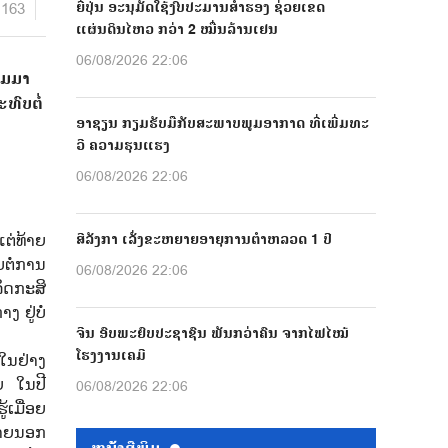
1163
ຍີ່ປຸ່ນ ອະນຸມັດໃຊ້ງົບປະມານສຳຮອງ ຊ່ວຍເຂດ
ແຜ່ນດິນໄຫວ ກວ່າ 2 ໝື່ນລ້ານເຢນ
06/08/2026 22:06
່ມມາ
ທົບຕໍ່
ອາຊຽນ ກຽມຮັບມືກັບສະພາບພູມອາກາດ ທີ່ເພີ່ມທະ
ວີ ຄວາມຮຸນແຮງ
06/08/2026 22:06
ສີລັງກາ ເລັ່ງຂະຫຍາຍອາຍຸການຕຳຫລວດ 1 ປີ
ແຕ່ທ້າຍ
ຕໍ່ການ
06/08/2026 22:06
ິດກະສິ
 ຢູ່ບໍ່
ຈີນ ອົບພະຍົບປະຊາຊົນ ພັນກວ່າຄົນ ຈາກໄຟໄໝ້
ໂຮງງານເຄມີ
ໃນຢ່າງ
ຍ ໃນປີ
06/08/2026 22:06
້ເມື່ອຍ
ພາຍນອກ