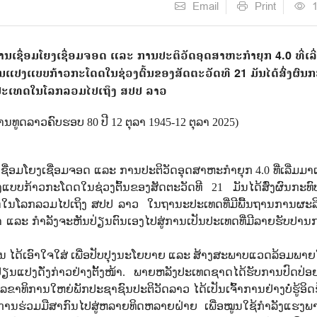
Email
Print
ເຊື່ອມໂຍງເຊື່ອມຈອດ ແລະ ການປະຕິວັດອຸດສາຫະກໍາຍຸກ 4.0 ທີ່ເລີ
ນແປງແບບກ້າວກະໂດດໃນຊ່ວງຕົ້ນຂອງສັດຕະວັດທີ 21 ມັນໄດ້ສົ່ງຜົນກະ
ປະເທດໃນໂລກລວມໄປເຖິງ ສປປ ລາວ
ນທູດລາວຄົບຮອບ 80 ປີ 12 ຕຸລາ 1945-12 ຕຸລາ 2025)
່ອມໂຍງເຊື່ອມຈອດ ແລະ ການປະຕິວັດອຸດສາຫະກໍາຍຸກ 4.0 ທີ່ເລີ່ມມາ
ບບກ້າວກະໂດດໃນຊ່ວງຕົ້ນຂອງສັດຕະວັດທີ 21 ມັນໄດ້ສົ່ງຜົນກະທົບ
ດໃນໂລກລວມໄປເຖິງ ສປປ ລາວ
ໃນຖານະປະເທດທີ່ມີພື້ນຖານການຜະລ
່າ ແລະ ກໍາລັງຈະຫັນປ່ຽນຕົນເອງໄປສູ່ການເປັນປະເທດທີ່ມີລາຍຮັບປານກາງ
ນ ໄດ້ເອົາໃຈໃສ່ ເພື່ອປັບປຸງນະໂຍບາຍ ແລະ ສ້າງສະພາບແວດລ້ອມພາຍ
ຽນແປງດັ່ງກ່າວຢ່າງຕັ້ງໜ້າ. ພາຍຫລັງປະເທດຊາດໄດ້ຮັບການປົດປ່ອ
າທິການໃຫຍ່ພັກປະຊາຊົນປະຕິວັດລາວ ໄດ້ເປັນເຈົ້າການຢ່າງບໍ່ຮູ້ອິດຮູ
ການຮ່ວມມືສາກົນໄປສູ່ຫລາຍທິດຫລາຍຝ່າຍ ເພື່ອໝູນໃຊ້ກໍາລັງແຮງ