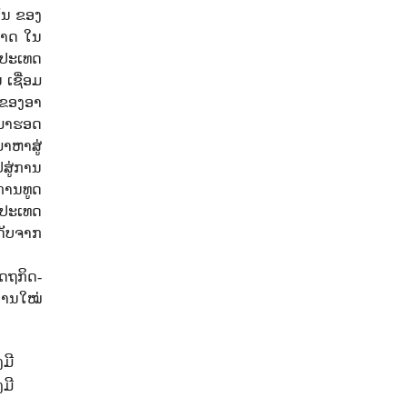
ົນ ຂອງ
ຊາດ ໃນ
ນປະເທດ
 ເຊື່ອມ
ງຂອງອາ
ດມາຮອດ
າຫາສູ່
ປສູ່ການ
ການທູດ
ັບປະເທດ
ດັບຈາກ
ດຖກິດ-
າການໃໝ່
ມີ
ມີ