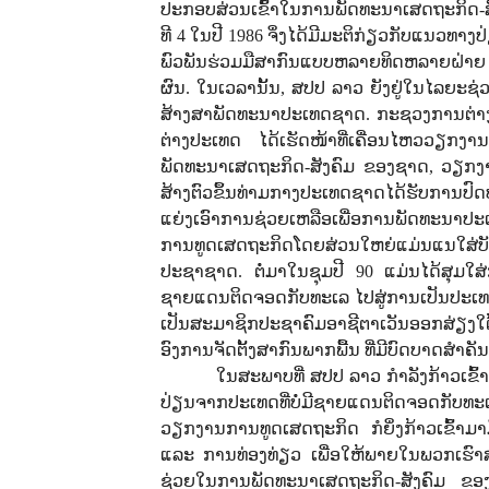
ປະກອບສ່ວນເຂົ້າໃນການພັດທະນາເສດຖະກິດ-ສ
ທີ 4 ໃນປີ 1986 ຈຶ່ງໄດ້ມີມະຕິກ່ຽວກັບແນວທາ
ພົວພັນຮ່ວມມືສາກົນແບບຫລາຍທິດຫລາຍຝ່າຍ ບ
ຜົນ.
ໃນເວລານັ້ນ, ສປປ ລາວ ຍັງຢູ່ໃນໄລຍະຊ
ສ້າງສາພັດທະນາປະເທດຊາດ. ກະຊວງການຕ່າ
ຕ່າງປະເທດ ໄດ້ເຮັດໜ້າທີ່ເຄື່ອນໄຫວວຽກງານ
ພັດທະນາເສດຖະກິດ-ສັງຄົມ ຂອງຊາດ, ວຽກງານກ
ສ້າງຕົວຂຶ້ນທ່າມກາງປະເທດຊາດໄດ້ຮັບການປົດ
ແຍ່ງເອົາການຊ່ວຍເຫລືອເພື່ອການພັດທະນາປະ
ການທູດເສດຖະກິດໂດຍສ່ວນໃຫຍ່ແມ່ນແນໃສ
ປະຊາຊາດ. ຕໍ່ມາໃນຊຸມປີ 90 ແມ່ນໄດ້ສຸມໃສ່
ຊາຍແດນຕິດຈອດກັບທະເລ ໄປສູ່ການເປັນປະເທດເຊ
ເປັນສະມາຊິກປະຊາຄົມອາຊີຕາເວັນອອກສ່ຽງໃຕ້ 
ອົງການຈັດຕັ້ງສາກົນພາກພື້ນ ທີ່ມີບົດບາດສໍາຄັນ
ໃນສະພາບທີ່ ສປປ ລາວ ກໍາລັງກ້າວເຂົ
ປ່ຽນຈາກປະເທດທີ່ບໍ່ມີຊາຍແດນຕິດຈອດກັບທະ
ວຽກງານການທູດເສດຖະກິດ ກໍຍິ່ງກ້າວເຂົ້າມາ
ແລະ ການທ່ອງທ່ຽວ ເພື່ອໃຫ້ພາຍໃນພວກເຮົາສ
ຊ່ວຍໃນການພັດທະນາເສດຖະກິດ-ສັງຄົມ ຂອງລາ