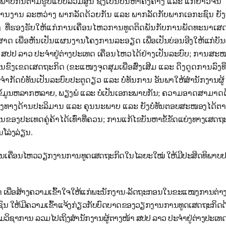
າບກັນຕາມຮູບແບບລວມສູນ ຊຶ່ງເປັນບັນຫາຄົງຄ້າງ ແລະ ແກ່ຍາວຈົນ
ນງານ ລະຫວ່າງ ພາກລັດດ້ວຍກັນ ແລະ ພາກລັດກັບພາກເອກະຊົນ ຍັງບໍ
ງ
ທີ່ຮອງຮັບໃຫ້ແກ່ການເຄື່ອນໄຫວການທູດຕິດພັນກັບການພັດທະນາເສ
ດທະສາດ ເພື່ອຫັນເປັນແຜນງານໂຄງການລະອຽດ
ເພື່ອເປັນບ່ອນອີງໃຫ້ແກ່ບັ
ສປປ ລາວ ປະຈໍາຢູ່ຕ່າງປະເທດ ເຄື່ອນ
ໄຫວໄດ້ຢ່າງເປັນລະບົບ
;
ການສະໜ
ງໆໃນຂົງເຂດເສດຖະກິດ
(
ຂະແໜງຈຸດສຸມເພື່ອສົ່ງເສີມ ແລະ ດຶງດູດການລົງ
ງຈໍາກັດບໍ່ທັນເປັນລະບົບປະຕູດຽວ
ແລະ ບໍ່ທັນການ
ອັນພາໃຫ້ສໍານັກງານຜູ້
ີຂໍ້ມູນຫລາກຫລາຍ, ພຽງພໍ ແລະ ບໍ່ເປັນເອກະພາບກັນ
;
ຄວາມອາດສາມາດດ
ັງທາງດ້ານປະລິມານ ແລະ ຄຸນນະພາບ ແລະ ຍັງ
ບໍ່ທັນຕອບສະໜອງໄດ້
ຕ
ປະເທດຄູ່ຄ້າໄດ້ເທົ່າທີ່ຄວນ;
ການແກ້ໄຂບັນຫາຂໍ້ຂັດແຍ່ງທາງເສດຖະ
ນໂລ່ງລ່ຽນ.
ົ້າການເຄື່ອນໄຫວວຽກງານການທູດເສດຖະກິດໃນໄລຍະໃໝ່ ໃຫ້ມີປະສິດທິພາບປ
ວຄິດ ເພື່ອສ້າງຄວາມເຂົ້າໃຈໃຫ້ແກ່ພະນັກງານ-ລັດຖະກອນໃນຂະແໜງການຕ່າງ
ະຊົນ ໃຫ້ມີຄວາມເຂົ້າແຈ້ງກ່ຽວກັບບົດບາດຂອງວຽກງານການທູດເສດຖະກິດ
ິຊາການ ລວມໄປເຖິງສໍານັກງານຜູ້ຕາງໜ້າ ສປປ ລາວ ປະຈໍາຢູ່ຕ່າງປະເທດ 