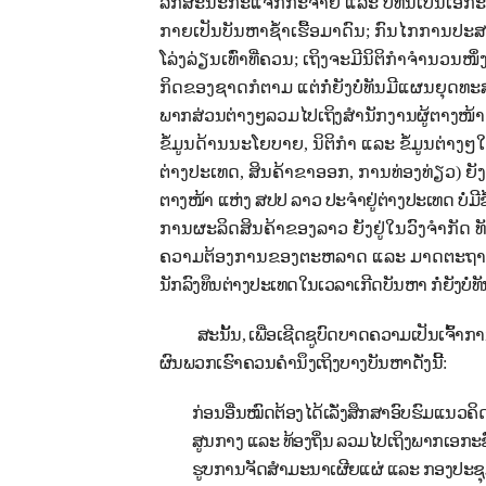
ລັກສະນະກະແຈກກະຈາຍ ແລະ ບໍ່ທັນເປັນເອກະພ
ກາຍເປັນບັນຫາຊໍ້າເຮື້ອມາດົນ
;
ກົນໄກການປະສາ
ໂລ່ງລ່ຽນເທົ່າທີ່ຄວນ
;
ເຖິງຈະມີນິຕິກໍາຈໍານວນໜຶ່
ກິດຂອງຊາດກໍຕາມ ແຕ່ກໍ່ຍັງບໍ່ທັນມີແຜນຍຸ
ພາກສ່ວນຕ່າງໆລວມໄປເຖິງສໍານັກງານຜູ້ຕາງໜ້າ 
ຂໍ້ມູນດ້ານນະໂຍບາຍ
,
ນິຕິກໍາ ແລະ ຂໍ້ມູນຕ່າ
ຕ່າງປະເທດ
,
ສິນຄ້າຂາອອກ
,
ການທ່ອງທ່ຽວ
)
ຍັ
ຕາງໜ້າ ແຫ່ງ ສປປ ລາວ ປະຈໍາຢູ່ຕ່າງປະເທດ ບໍ່ມ
ການຜະລິດສິນຄ້າຂອງລາວ ຍັງຢູ່ໃນວົງຈຳກັດ
ທ
ຄວາມຕ້ອງການຂອງຕະຫລາດ ແລະ ມາດຕະຖານຂອງ
ນັກລົງທຶນຕ່າງປະເທດໃນເວລາເກີດບັນຫາ ກໍ່ຍັງບໍ່ທັ
ສະນັ້ນ, ເພື່ອເຊີດຊູບົດບາດຄວາມເປັນເຈ
ຜົນພວກເຮົາຄວນຄໍານຶງເຖິງບາງບັນຫາດັ່ງນີ້:
ກ່ອນອື່ນໝົດຕ້ອງໄດ້ເລັ່ງສຶກສາອົບຮົມແນ
ສູນກາງ ແລະ ທ້ອງຖິ່ນ ລວມໄປເຖິງພາກເອກ
ຮູບການຈັດສໍາມະນາເຜີຍແຜ່ ແລະ ກອງປະຊຸມວ