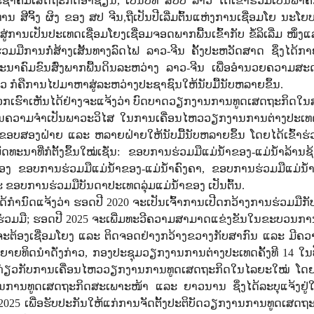
ຊາຄົມເສດຖະກິດອາຊຽນ, ເປັນປີທີ່ ສປປ ລາວ ໄດ້ເຂົ້າຮ່ວມເປັນພາຄີກໍ່ຕ
ທານ ສີຈິ້ງ ຜິງ ຂອງ ສປ ຈີນ,ຖືເປັນປີເລີ່ມຕົ້ນແຫ່ງການເຊື່ອມໂຍ ນະໂ
ການເປັນປະເທດເຊື່ອມໂຍງເຊື່ອມຈອດພາກພື້ນເຂົ້າກັບ ຂໍ້ລິເລີ່ມ ໜຶ່ງແ
ຮ່ວມມືການກໍ່ສ້າງເສັ້ນທາງລົດໄຟ ລາວ-ຈີນ ຄັ້ງປະຫວັດສາດ ຊຶ່ງໄດ້ກາ
ະນາຄົມຂົນສົ່ງພາກພື້ນດິນລະຫວ່າງ ລາວ-ຈີນ ເພື່ອອໍານວຍຄວາມສ
ວ ກໍຄືການໄປມາຫາສູ່ລະຫວ່າງປະຊາຊົນໃຫ້ນັບມື້ນັບຫລາຍຂຶ້ນ.
າໃຫ້ພວກເຮົາເຫັນໄດ້ຢ່າງຈະແຈ້ງວ່າ ບົດບາດວຽກງານການທູດເສດຖະກິດ
ມ່ນຄວາມຈໍາເປັນພາວະວິໄສ ໃນການເຄື່ອນໄຫວວຽກງານການຕ່າງປະເ
ືໃນຂອບສອງຝ່າຍ ແລະ ຫລາຍຝ່າຍໃຫ້ນັບມື້ນັບຫລາຍຂຶ້ນ ໂດຍໄດ້ເຂົ້າຮ
ດທະນາທີ່ກໍຕັ້ງຂຶ້ນໃໝ່ເຊັ່ນ: ຂອບການຮ່ວມມືແມ່ນໍ້າຂອງ-ແມ່ນໍ້າລ້ານຊ້
ກຂອງ ຂອບການຮ່ວມມືແມ່ນໍ້າຂອງ-ແມ່ນໍ້າຄົງຄາ, ຂອບການຮ່ວມມືແມ່ນໍ
ລະ ຂອບການຮ່ວມມືບັນດາປະເທດລຸ່ມແມ່ນໍ້າຂອງ ເປັນຕົ້ນ.
ດ້ກໍານົດແຈ້ງວ່າ ຮອດປີ 2020 ຈະເປັນເຈົ້າການເປີດກວ້າງການຮ່ວມມືກ
່ວມມື; ຮອດປີ 2025 ຈະເພີ່ມທະວີຄວາມສາມາດແຂ່ງຂັນໃນຂະບວນການ
ຈະຕ້ອງເຊື່ອມໂຍງ ແລະ ຕິດຈອດຢ່າງກວ້າງຂວາງກັບສາກົນ ແລະ ມີຄ
ຫຍາຍທິດນໍາດັ່ງກ່າວ, ກອງປະຊຸມວຽກງານການຕ່າງປະເທດຄັ້ງທີ 14 ໃນ
ປັນກ່ຽວກັບການເຄື່ອນໄຫວວຽກງານການທູດເສດຖະກິດໃນໄລຍະໃໝ່ ໂດຍໄດ
ນການທູດເສດຖະກິດສະເພາະໜ້າ ແລະ ຍາວນານ ຊຶ່ງໄດ້ລະບຸແຈ້ງຢູ
25 ເພື່ອຮັບປະກັນໃຫ້ແກ່ການຈັດຕັ້ງປະຕິບັດວຽກງານການທູດເສດຖະ