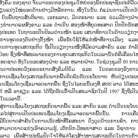
ັງຄົມ ຂອງຊາດ ຈົນມາຮອດກອງປະຊຸມໃຫຍ່ຂອງພັກປະຊາຊົນປະຕິວັດລ
ງປ່ຽນແປງໃໝ່ຮອບດ້ານຢ່າງມີຫລັກການ. ໜຶ່ງໃນນັ້ນ, ກໍ່ແມ່ນການເປີດກ
ົນພື້ນຖານສັນຕິພາບ, ເອກະລາດ, ມິດຕະພາບ ແລະ ຮ່ວມມືຕ່າງຝ່າຍ
່ວງຮໍາບາດແຜສົງຄາມ ແລະ ດໍາເນີນ ສອງໜ້າທີ່ຍຸດທະສາດ ປົກປັກຮັກ
ງປະເທດ ໃນຖານະເປັນປ້ອມດ່ານໜ້າ ແລະ ເສນາທິການໃນດ້ານວຽກ
ການທູດຂອງຕົນຢ່າງຕັ້ງໜ້າ ເພື່ອຮັບໃຊ້ໃຫ້ແກ່ໜ້າທີ່ການເມືອງ ແ
ານທູດເສດຖະກິດ ຖືເປັນວຽກງານໜຶ່ງທີ່ມີຄວາມສໍາຄັນ ແລະ ກໍາລັງກ
ປ່ອຍ ຊຶ່ງໜ້າທີ່ສະເພາະຂອງການທູດເສດຖະກິດໃນເວລານັ້ນກໍ່ຄືເຄື່ອນ
ເທດຊາດ ທັງໃນຂອບສອງຝ່າຍ ແລະ ຫລາຍຝ່າຍ. ໃນຊ່ວງຊຸມປີ 80 ການ
່ບັນດາປະເທດວົງຄະນະຍາດສັງຄົມນິຍົມ ແລະ ໃນຂອບຂອງອົງກ
ການເຊື່ອມໂຍງເສດຖະກິດພາກພື້ນຕິດພັນກັບນະໂຍບາຍ ຫັນປ່ຽນປະເທດທີ
ື່ອມໂຍງເຊື່ອມຈອດພາກພື້ນ ຊຶ່ງໃນໄລຍະນີ້ເອງທີ່ ສປປ ລາວ ໄດ້ສະໝ
ຫລື ອາຊຽນ ແລະ ໄດ້ຖືກຮັບເຂົ້າເປັນສະມາຊິກໃນປີ 1997 ຊຶ່ງຖືເປັ
ໃນເວລານີ້.
້າສູ່ການເຊື່ອມໂຍງເສດຖະກິດພາກພື້ນ ແລະ ສາກົນ ແລະ ດໍາເນີນນະໂຍ
ເລໄປສູ່ການເປັນປະເທດເຊື່ອມໂຍງເຊື່ອມຈອດພາກພື້ນນັ້ນ, ການເຄື
ມີບົດບາດສໍາຄັນໃນການເຮັດໜ້າທີ່ໂຄສະນາ ດຶງດູດດ້ານການຄ້າ, ການ
າມາດຍາດແຍ່ງເອົາຄວາມຮູ້, ເຕັກນິກ-ວິທະຍາສາດ ແລະ ວິຊາການ ເ
ວ ເພື່ອສ້າງປະຖົມປັດໃຈໃຫ້ແກ່ໂຄງສ້າງທາງເສດຖະກິດໃນການກ້າວເຂ