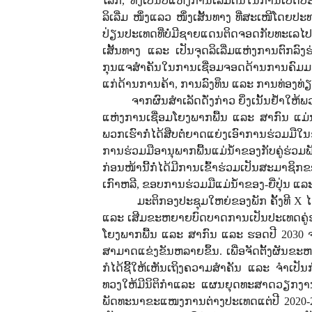
ໂລກ, ທັງເປັນປີແຫ່ງການເລີ່ມຕົ້ນໃນການເປີດປະ
ລິເລີ່ມ ໜຶ່ງແລວ ໜຶ່ງເສັ້ນທາງ ທີ່ສະເໜີໂດຍປະ
ປ່ຽນປະເທດທີ່ບໍ່ມີຊາຍແດນຕິດຈອດກັບທະເລໄປສູ່
ເສັ້ນທາງ ແລະ ເປັນຈຸດລິເລີ່ມແຫ່ງການຕົກລົງ
ກຸນແຈສໍາຄັນໃນການເຊື່ອມຈອດດ້ານການຄົມມ
ແກ່ດ້ານການຄ້າ, ການລົງທຶນ ແລະ ການທ່ອງທ່ຽ
ຈາກຜົນສໍາເລັດດັ່ງກ່າວ ຍິ່ງເນັ້ນຢໍ້
ແຫ່ງການເຊື່ອມໂຍງພາກພື້ນ ແລະ ສາກົນ ແ
ພວກເຮົາກໍ່ໄດ້ສືບຕໍ່ຍາດແຍ່ງເອົາການຮ່ວມມ
ການຮ່ວມມືອານຸພາກພື້ນແມ່ນໍ້າຂອງກັບຄູ່ຮ່ວມພັ
ກ່ອນໜ້ານີ້ກໍ່ໄດ້ມີການເຂົ້າຮ່ວມເປັນສະມາຊິ
ເກົາຫລີ, ຂອບການຮ່ວມມືແມ່ນໍ້າຂອງ-ຍີ່ປຸ່ນ ແ
ມະຕິກອງປະຊຸມໃຫຍ່ຂອງພັກ ຄັ້ງທີ
X
ໄ
ແລະ ເສີມຂະຫຍາຍບົດບາດການເປັນປະເທດຄູ່ຮ
ໂຍງພາກພື້ນ ແລະ ສາກົນ ແລະ ຮອດປີ 2030 
ສາມາດແຂ່ງຂັນຫລາຍຂຶ້ນ. ເພື່ອຈັດຕັ້ງຜັນຂະ
ກໍໄດ້ຊີ້ໃຫ້ເຫັນເຖິງຄວາມສໍາຄັນ ແລະ ຈໍາເ
ທວງໃຫ້ມີນິຕິກໍາແລະ ແຜນຍຸດທະສາດວຽກງາ
ພັດທະນາຂະແໜງການຕ່າງປະເທດແຕ່ປີ 2020-20