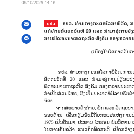
09/10/2025 14:15
ຂປລ. ທ່າມກາງກະແສໂລກາພິວັດ, ການ
ຂປລ
ແຕ່ທ້າຍສັດຕະວັດທີ 20 ແລະ ນໍາມາສູ່ການປ່ຽ
ການພັດທະນາເສດຖະກິດ-ສັງຄົມ ຂອງຫລາຍ
(ເນ່ືອງໃນໂອກາດວັນກາ
ຂປລ. ທ່າມກາງກະແສໂລກາພິວັດ, ການເຊື
ສັດຕະວັດທີ 20 ແລະ ນໍາມາສູ່ການປ່ຽນແປງແ
ພັດທະນາເສດຖະກິດ-ສັງຄົມ ຂອງຫລາຍປະເທ
ກໍາເປັນສ່ວນໃຫຍ່, ທັງເປັນປະເທດທີ່ມີລາຍຮັບຕໍ
ນ້ອຍ.
ຈາກສະພາບດັ່ງກ່າວ, ພັກ ແລະ ລັດຖະບາ
ຮອບດ້ານ ເພື່ອກຽມຮັບມືກັບກະແສແຫ່ງການປ່
1975 ເປັນຕົ້ນມາ, ປະທານ ໄກສອນ ພົມວິຫານ ເລຂ
ໃນການຄົ້ນຄວ້າ ແນວຄິດທິດສະດີ ເປີດກວ້າງ