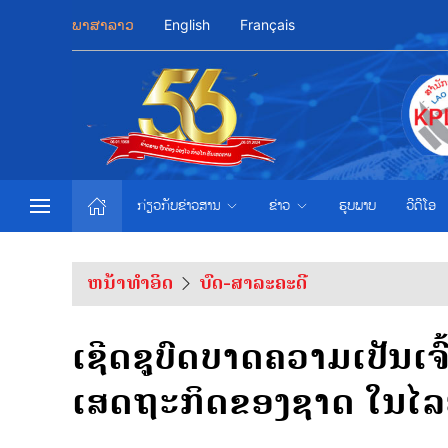
ພາສາລາວ
English
Français
ກ່ຽວກັບຂ່າວສານ
ຂ່າວ
ຮູບພາບ
ວີດີໂອ
ຫນ້າທຳອິດ
ບົດ-ສາລະຄະດີ
ເຊີດຊູບົດບາດຄວາມເປັນເຈ
ເສດຖະກິດຂອງຊາດ ໃນໄ