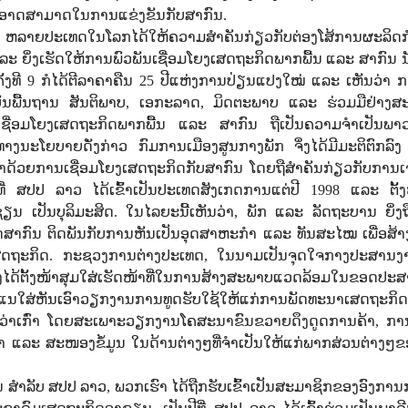
ອາດສາມາດໃນການແຂ່ງຂັນກັບສາກົນ.
່າ ຫລາຍປະເທດໃນໂລກໄດ້ໃຫ້ຄວາມສໍາຄັນກ່ຽວກັບຕ່ອງໂສ້ການຜະລິດກ
ຍິ່ງເຮັດໃຫ້ການພົວພັນເຊື່ອມໂຍງເສດຖະກິດພາກພື້ນ ແລະ ສາກົນ ນັບ
ັ້ງທີ 9 ກໍໄດ້ຕີລາຄາຄືນ 25 ປີແຫ່ງການປ່ຽນແປງໃໝ່ ແລະ ເຫັນວ່າ 
ນພື້ນຖານ ສັນຕິພາບ, ເອກະລາດ, ມິດຕະພາບ ແລະ ຮ່ວມມືຢ່າງສະເ
ເຊື່ອມໂຍງເສດຖະກິດພາກພື້ນ ແລະ ສາກົນ ຖືເປັນຄວາມຈໍາເປັນພາວ
ດທາງນະໂຍບາຍດັ່ງກ່າວ ກົມການເມືອງສູນກາງພັກ ຈຶ່ງໄດ້ມີມະຕິຕົກລົ
 ວ່າດ້ວຍການເຊື່ອມໂຍງເສດຖະກິດກັບສາກົນ ໂດຍຖືສໍາຄັນກ່ຽວກັບການ
ີ່ ສປປ ລາວ ໄດ້ເຂົ້າເປັນປະເທດສັງເກດການແຕ່ປີ 1998 ແລະ ຕັ້ງ
ປັນບຸລິມະສິດ. ໃນໄລຍະນີ້ເຫັນວ່າ, ພັກ ແລະ ລັດຖະບານ ຍິ່ງຖື
າກົນ ຕິດພັນກັບການຫັນເປັນອຸດສາຫະກໍາ ແລະ ທັນສະໄໝ ເພື່ອສ້າ
າງເສດຖະກິດ. ກະຊວງການຕ່າງປະເທດ, ໃນນາມເປັນຈຸດໃຈກາງປະສານງ
ໄດ້ຕັ້ງໜ້າສຸມໃສ່ເຮັດໜ້າທີ່ໃນການສ້າງສະພາບແວດລ້ອມໃນຂອດປະ
ແນໃສ່ຫັນເອົາວຽກງານການທູດຮັບໃຊ້ໃຫ້ແກ່ການພັດທະນາເສດຖະກິດ-
ກວ່າເກົ່າ ໂດຍສະເພາະວຽກງານໂຄສະນາຂົນຂວາຍດຶງດູດການຄ້າ, ການ
ໍາ ແລະ ສະໜອງຂໍ້ມູນ ໃນດ້ານຕ່າງໆທີ່ຈໍາເປັນໃຫ້ແກ່ພາກສ່ວນຕ່າງໆ
ຄັນ ສໍາລັບ ສປປ ລາວ, ພວກເຮົາ ໄດ້ຖືກຮັບເຂົ້າເປັນສະມາຊິກຂອງອົງກາ