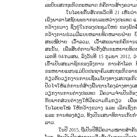
ລະບົບເສດຖະກິດຕະຫລາດ ກໍຄືການສ້າງຄວາມ
ໃນໄລຍະຕົ້ນສັດຕະວັດທີ 21 ເຫັນວ
ເພິ່ງພາອາໄສຊັບພະຍາກອນລະຫວ່າງປະເທດ ແລະ 
ກວ້າງຂວາງ ຊຶ່ງຢູ່ໃນກອງປະຊຸມໃຫຍ່ ຂອງພັກຄ
ກວ້າງການຮ່ວມມືແບບຫລາຍທິດຫລາຍຝ່າຍ ບົ
ສະເໝີປາຍ ເວົ້າລວມ, ເວົ້າສະເພາະກໍຄືການ
ສະນັ້ນ, ເພື່ອສືບຕໍ່ການຈັດຕັ້ງຜັນຂະຫຍາຍທິ
ເລກທີ 04/ກມສພ, ລົງວັນທີ 15 ກຸມພາ 2012,
ເຂົ້າເປັນສະມາຊິກຂອງອົງການ ການຄ້າໂລກ ທ
ຂະຫຍາຍແຜນແມ່ບົດປະຊາຄົມເສດຖະກິດອາຊຽນ ເ
ກ່ຽວກັບວຽກງານການເຊື່ອມໂຍງທາງເສດຖະກິດສ
ປັດໄຈໃຫ້ແກ່ການກໍ່ສ້າງພື້ນຖານໂຄງລ່າງທ
ວຽກງານການຕ່າງປະເທດ ມີຄວາມຈໍາເປັນຕ້ອງ
ກັບພາກສ່ວນຕ່າງໆໃຫ້ມີຄວາມກົມກຽວ ເພື່ອ
ໃນໄລຍະໃໝ່ ໃຫ້ກວ້າງຂວາງ ແລະ ເລິກເຊິ່ງ
ແລະ ການທ່ອງທ່ຽວ, ທັງເປັນເສນາທິການເກັບກ
ລາວ.
ໃນປີ 2015, ຖືເປັນປີທີ່ມີຄວາມໝາຍສໍາ