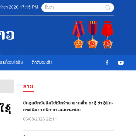
6 ສີງຫາ 2026 17:15 PM
ື່ອມຕໍ່ເວບໄຊອ່ືນ
ຕິດຕໍ່ພວກເຮົາ
ຂ່າວ
ປີດຊຸດຝຶກອົບຮົມໃຫ້ນັກຂ່າວ ພາກພື້ນ ອາຊີ ປາຊີຟິກ-
ໃຊ້
ອາຟຣິກາ-ເອີຣົບ-ອາເມລິກາລາຕິນ
06/08/2026 22:11