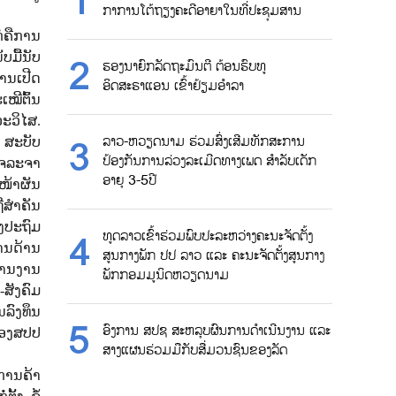
ກາການໂຕ້ຖຽງຄະດີອາຍາໃນທີ່ປະຊຸມສານ
ໍຄືການ
ມື້ນັບ
ຮອງນາຍົກລັດຖະມົນຕີ ຕ້ອນຮົບທູ
ການເປີດ
ອິດສະຣາແອນ ເຂົ້າຢ້ຽມອຳລາ
ໝີຕົ້ນ
ະວິໄສ.
ລາວ-ຫວຽດນາມ ຮ່ວມສົ່ງເສີມທັກສະການ
ງ ສະບັບ
ປ້ອງກັນການລ່ວງລະເມີດທາງເພດ ສຳລັບເດັກ
ເຈລະຈາ
ອາຍຸ 3-5ປີ
ໜ້າຜັນ
ສໍາຄັນ
ງປະຖົມ
ທູດລາວເຂົ້າຮ່ວມພົບປະລະຫວ່າງຄະນະຈັດຕັ້ງ
ານດ້ານ
ສູນກາງພັກ ປປ ລາວ ແລະ ຄະນະຈັດຕັ້ງສູນກາງ
ສານງານ
ພັກກອມມູນິດຫວຽດນາມ
ສັງຄົມ
ລົງທຶນ
ອົງການ ສປຊ ສະຫລຸບຜົນການດຳເນີນງານ ແລະ
ຂອງສປປ
ສາງແຜນຮ່ວມມືກັບສື່ມວນຊົນຂອງລັດ
ນການຄ້າ