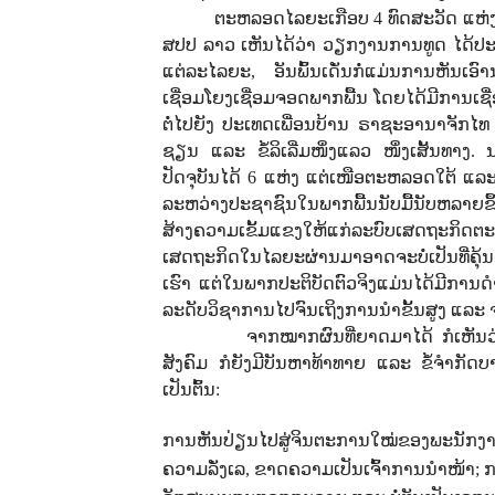
ຕະຫລອດໄລຍະເກືອບ 4 ທົດສະວັດ ແຫ່
ສປປ ລາວ ເຫັນໄດ້ວ່າ ວຽກງານການທູດ ໄດ້ປ
ແຕ່ລະໄລຍະ, ອັນພົ້ນເດັ່ນກໍ່ແມ່ນການຫັນເອ
ເຊື່ອມໂຍງເຊື່ອມຈອດພາກພື້ນ ໂດຍໄດ້ມີການເຊ
ຕໍ່ໄປຍັງ ປະເທດເພື່ອນບ້ານ ຣາຊະອານາຈັກໄທ
ຊຽນ ແລະ ຂໍ້ລິເລີ່ມໜຶ່ງແລວ ໜຶ່ງເສັ້ນທາງ
ປັດຈຸບັນໄດ້ 6 ແຫ່ງ ແຕ່ເໜືອຕະຫລອດໃຕ້ ແລ
ລະຫວ່າງປະຊາຊົນໃນພາກພື້ນນັບມື້ນັບຫລາຍຂຶ້
ສ້າງຄວາມເຂັ້ມແຂງໃຫ້ແກ່ລະບົບເສດຖະກິດ
ເສດຖະກິດໃນໄລຍະຜ່ານມາອາດຈະບໍ່ເປັນທີ່ຄຸ້ນເຄ
ເຮົາ ແຕ່ໃນພາກປະຕິບັດຕົວຈິງແມ່ນໄດ້ມີກ
ລະດັບວິຊາການໄປຈົນເຖິງການນໍາຂັ້ນສູງ ແລ
ຈາກໝາກຜົນທີ່ຍາດມາໄດ້ ກໍເຫັນ
ສັງຄົມ ກໍຍັງມີບັນຫາທ້າທາຍ ແລະ ຂໍ້ຈໍາກັດ
ເປັນຕົ້ນ:
ການຫັນປ່ຽນໄປສູ່ຈິນຕະການໃໝ່ຂອງພະນັກງານ-ບ
ຄວາມລັ່ງເລ, ຂາດຄວາມເປັນເຈົ້າການນໍາໜ້