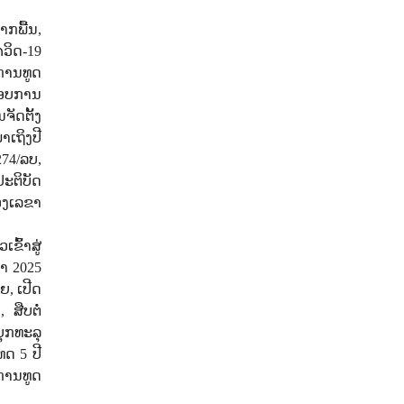
ກພື້ນ,
ວິດ-19
ການທູດ
ຂອບການ
ຈັດຕັ້ງ
ເຖິງປີ
274/ລບ,
ປະຕິບັດ
ອງເລຂາ
ຂົ້າສູ່
ຍາ 2025
, ເປີດ
ສືບຕໍ່
ບຸກທະລຸ
ດ 5 ປີ
ການທູດ