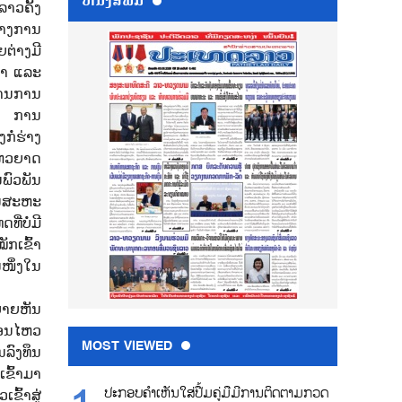
ຫນ້ັງສືພິມ
າວຄັ້ງ
ວ້າງການ
ຕ່າງມີ
ສາ ແລະ
ງານການ
ລະ ການ
ໍ່ຮ່າງ
ໄຫວຍາດ
ພົວພັນ
ານສະຫະ
່ບໍ່ມີ
ັກເຂົ້າ
ນໜຶ່ງໃນ
ບາຍຫັນ
່ອນໄຫວ
MOST VIEWED
ລົງທຶນ
ຂົ້າມາ
ປະກອບຄຳເຫັນໃສ່ປື້ມຄູ່ມືມີການຕິດຕາມກວດ
ົ້າສູ່