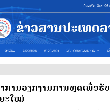
ວັນພະຫັດ, ວັນທີ 0
ໜັງສືພິມ
ຂ່າວ​ລາຍ​ວັນ
ຂ່າວຄືນຫລັງ
ນິຕິກຳຕ້ານການຟອກເງິນ
ເຊ
ົ້າການວຽກງານການທູດເພື່ອຮັບ
ລຍະໃໝ່