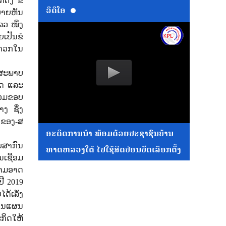
ັ້ງ ຂໍ້
ວີດີໂອ
ຍບາຍຫັນ
ລວ ໜຶ່ງ
ຍເປັນຂໍ
ະດວກໃນ
ໃນສະພາບ
ທດ ແລະ
່ວມຂອບ
າງ ຊຶ່ງ
້າຂອງ-ສ
ອະດີດການນໍາ ພ້ອມດ້ວຍປະຊາຊົນບ້ານ
ັບສາກົນ
ທາດຫລວງໃຕ້ ໄປໃຊ້ສິດປ່ອນບັດເລືອກຕັ້ງ
ເຊື່ອມ
ວາມອາດ
ປີ 2019
້ເລັ່ງ
່ໃນແຜນ
ກິດໃຫ້