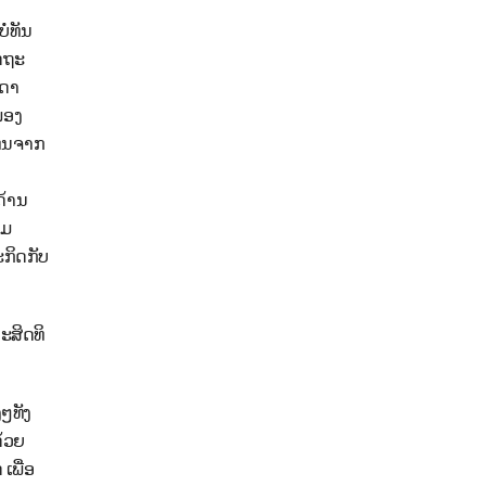
່ທັນ
ດຖະ
ນດາ
ອງ
ທຶນຈາກ
້ານ
າມ
ກິດກັບ
ະສິດທິ
ໆທັງ
ດ້ວຍ
ເພື່ອ