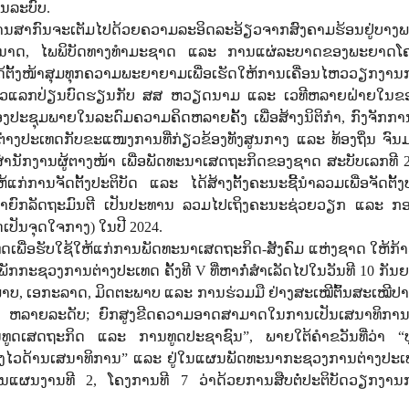
ັນລະບົບ.
ການສາກົນຈະເຕັມໄປດ້ວຍຄວາມລະອິດລະອ້ຽວຈາກສົງຄາມຮ້ອນຢູ່ບາງພາ
ານາດ, ໄພພິບັດທາງທໍາມະຊາດ ແລະ ການແຜ່ລະບາດຂອງພະຍາດໂຄ
້ງໜ້າສຸມທຸກຄວາມພະຍາຍາມເພື່ອເຮັດໃຫ້ການເຄື່ອນໄຫວວຽກງານ
ອນໄຫວແລກປ່ຽນບົດຮຽນກັບ ສສ ຫວຽດນາມ ແລະ ເວທີຫລາຍຝ່າຍໃນ
ີກອງປະຊຸມພາຍໃນລະດົມຄວາມຄິດຫລາຍຄັ້ງ ເພື່ອສ້າງນິຕິກໍາ, ກົງຈັກການ
ະເທດກັບຂະແໜງການທີ່ກ່ຽວຂ້ອງທັງສູນກາງ ແລະ ທ້ອງຖິ່ນ ຈົນມາ
ງສໍານັກງານຜູ້ຕາງໜ້າ ເພື່ອພັດທະນາເສດຖະກິດຂອງຊາດ ສະບັບເລກທີ 
ແກ່ການຈັດຕັ້ງປະຕິບັດ ແລະ ໄດ້ສ້າງຕັ້ງຄະນະຊີ້ນໍາລວມເພື່ອຈັດຕັ້ງ
າຍົກລັດຖະມົນຕີ ເປັນປະທານ ລວມໄປເຖິງຄະນະຊ່ວຍວຽກ ແລະ ກ
ັນຈຸດໃຈກາງ) ໃນປີ 2024.
ທູດເພື່ອຮັບໃຊ້ໃຫ້ແກ່ການພັດທະນາເສດຖະກິດ-ສັງຄົມ ແຫ່ງຊາດ ໃຫ້ກ້າວເ
ພັກກະຊວງການຕ່າງປະເທດ ຄັ້ງທີ
V
ທີ່ຫາກໍ່ສໍາເລັດໄປໃນວັນທີ 10 ກັນ
ພາບ, ເອກະລາດ, ມິດຕະພາບ ແລະ ການຮ່ວມມື ຢ່າງສະເໝີຕົ້ນສະເໝີປາຍ
 ຫລາຍລະດັບ; ຍົກສູງຂີດຄວາມອາດສາມາດໃນການເປັນເສນາທິການ, 
ນທູດເສດຖະກິດ ແລະ ການທູດປະຊາຊົນ
”
, ພາຍໃຕ້ຄໍາຂວັນທີ່ວ່າ
“
ອງໄວດ້ານເສນາທິການ
”
ແລະ ຢູ່ໃນ
ແຜນພັດທະນາກະຊວງການຕ່າງປະເທ
ຢູ່ໃນແຜນງານທີ 2, ໂຄງການທີ 7 ວ່າດ້ວຍການສືບຕໍ່ປະຕິບັດວຽກງານ