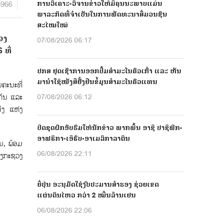
5966
ການວິເຄາະ-ວິຈານຂ່າວໃຫ້ມີຄຸນນະພາບແມ່ນ
ພາລະກິດທີ່ຈຳເປັນໃນການພັດທະນາສື່ມວນຊົນ
ສະໄໝໃໝ່
ວງ
07/08/2026 06:17
 ທີ່
ປກສ ຢຸດເຊົາການອອກປື້ມສຳມະໂນຄົວເກົ່າ ແລະ ຫັນ
ມານຳໃຊ້ໜັງສືຢັ້ງຢືນຂໍ້ມູນສຳມະໂນຄົວແທນ
ຄະນະທີ່
ກັນ ແລະ
07/08/2026 06:12
ົງ ແຫ່ງ
ປີດຊຸດຝຶກອົບຮົມໃຫ້ນັກຂ່າວ ພາກພື້ນ ອາຊີ ປາຊີຟິກ-
ອາຟຣິກາ-ເອີຣົບ-ອາເມລິກາລາຕິນ
ນ, ພ້ອມ
06/08/2026 22:11
າງກະຊວງ
ຍີ່ປຸ່ນ ອະນຸມັດໃຊ້ງົບປະມານສຳຮອງ ຊ່ວຍເຂດ
ແຜ່ນດິນໄຫວ ກວ່າ 2 ໝື່ນລ້ານເຢນ
06/08/2026 22:06