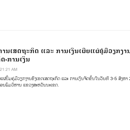
ານເສດຖະກິດ ແລະ ການເງິນເຜີຍແຜ່ຄູ່ມືວຽກງາ
ດ-ການເງິນ
:21:21 AM
ແຜ່ປຶ້ມຄູ່ມືວຽກງານຂົງເຂດເສດຖະກິດ ແລະ ການເງິນຈັດຂຶ້ນໃນວັນທີ 3-5 ສິງຫາ
ສອນພົມວິຫານ ແຂວງສະຫວັນນະເຂດ.