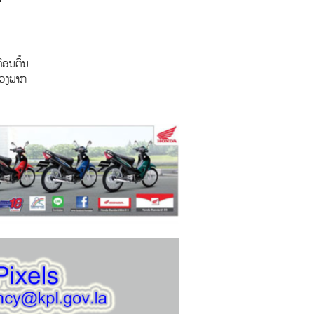
ືອນຕົ້ນ
ຂວງພາກ