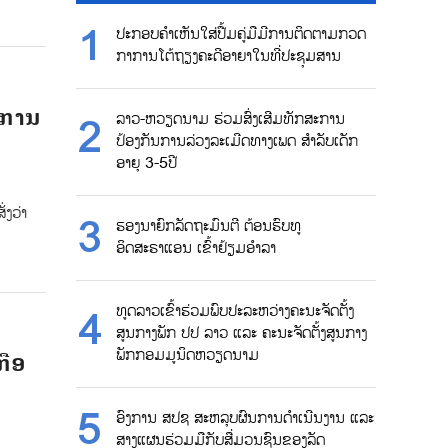
ປະກອບຄຳເຫັນໃສ່ປື້ມຄູ່ມືມີການຕິດຕາມກວດ
ກາການໂຕ້ຖຽງຄະດີອາຍາໃນທີ່ປະຊຸມສານ
ີການ
ລາວ-ຫວຽດນາມ ຮ່ວມສົ່ງເສີມທັກສະການ
ປ້ອງກັນການລ່ວງລະເມີດທາງເພດ ສຳລັບເດັກ
ອາຍຸ 3-5ປີ
່ງວ່າ
ຮອງນາຍົກລັດຖະມົນຕີ ຕ້ອນຮົບທູ
ອິດສະຣາແອນ ເຂົ້າຢ້ຽມອຳລາ
ທູດລາວເຂົ້າຮ່ວມພົບປະລະຫວ່າງຄະນະຈັດຕັ້ງ
ສູນກາງພັກ ປປ ລາວ ແລະ ຄະນະຈັດຕັ້ງສູນກາງ
ພັກກອມມູນິດຫວຽດນາມ
ກືອ
ອົງການ ສປຊ ສະຫລຸບຜົນການດຳເນີນງານ ແລະ
ສາງແຜນຮ່ວມມືກັບສື່ມວນຊົນຂອງລັດ