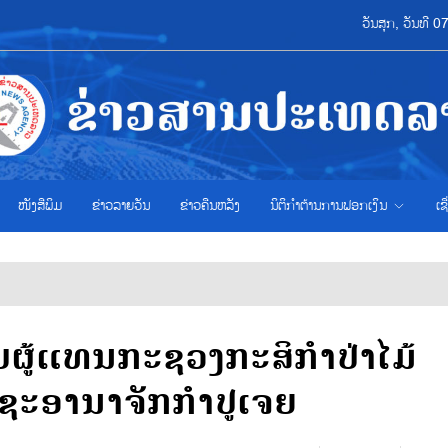
ວັນສຸກ, ວັນທີ 
ໜັງສືພິມ
ຂ່າວ​ລາຍ​ວັນ
ຂ່າວຄືນຫລັງ
ນິຕິກຳຕ້ານການຟອກເງິນ
ເຊ
ັບຜູ້ແທນກະຊວງກະສິກຳປ່າໄມ້
ຊະອານາຈັກກຳປູເຈຍ