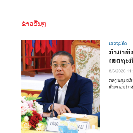
ຂ່າວອື່ນໆ
ເສດຖະກິດ
ກຳມາທິກ
ເສດຖະກິ
8/6/2026 11
ກອງປະຊຸມເຜີຍ
ທີ່ນະຄອນໄກ