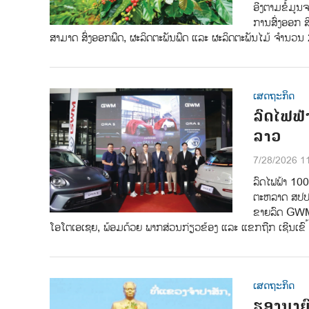
ອີງຕາມຂໍ້ມູນ
ການສົ່ງອອກ ສ
ສາມາດ ສົ່ງອອກພືດ, ຜະລິດຕະພັນພືດ ແລະ ຜະລິດຕະພັນໄມ້ ຈໍານ
ເສດຖະກິດ
ລົດໄຟຟ້
ລາວ
7/28/2026 1
ລົດໄຟຟ້າ 10
ຕະຫລາດ ສປປ ລາ
ຂາຍລົດ GWM 
ໂອໂຕເອເຊຍ, ພ້ອມດ້ວຍ ພາກສ່ວນກ່ຽວຂ້ອງ ແລະ ແຂກຖືກ ເຊີນເຂົ ້
ເສດຖະກິດ
ຮອງນາຍົ