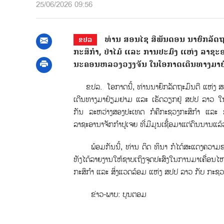
25/06/2026 09:56
ທ່ານ ສອນໄຊ ສີພັນດອນ ນາຍົກລັດຖະ
ຂປລ
ກະສິກຳ, ປ່າໄມ້ ແລະ ການປະມົງ ແຫ່ງ ລາຊະອານ
ນະຄອນຫລວງວຽງຈັນ ໃນໂອກາດເດີນທາງມາຢ້
ຂປລ. ໂອກາດນີ້, ທ່ານນາຍົກລັດຖະມົນຕີ ແຫ່ງ ສປປ 
ເດີນທາງມາຢ້ຽມຢາມ ແລະ ເຮັດວຽກຢູ່ ສປປ ລາວ ໃນຄ້ັ
ກັນ ລະຫວ່າງສອງປະເທດ ກໍຄືກະຊວງກະສິກຳ ແລະ 
ລາຊະອານາຈັກກຳປູເຈຍ ທີ່ມີມູນເຊື້ອມາແຕ່ດົນນານແລ້ວ
ພ້ອມກັນນີ້, ທ່ານ ດິດ ທິນາ ກໍໄດ້ສະແດງຄວາມຂອບໃ
ທັງໄດ້ລາຍງານໃຫ້ຊາບເຖິງຈຸດປະສົງໃນການມາເຄື່ອນ
ກະສິກຳ ແລະ ສ່ິງແວດລ້ອມ ແຫ່ງ ສປປ ລາວ ກັບ ກະຊວງ
ຂ່າວ-ພາບ: ບຸນຕອມ