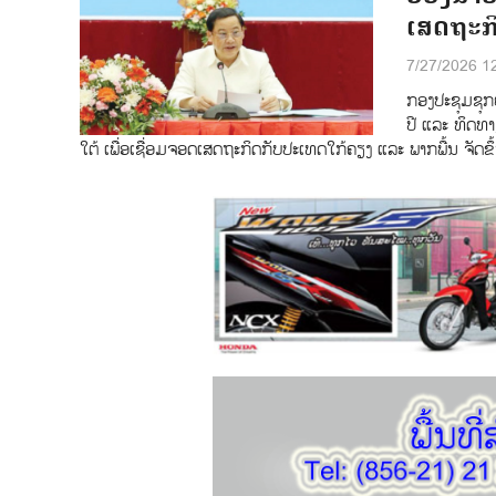
ເສດຖະກິ
7/27/2026 1
ກອງປະຊຸມຊຸກຍ
ປີ ແລະ ທິດທ
ໃຕ້ ເພື່ອເຊື່ອມຈອດເສດຖະກິດກັບປະເທດໃກ້ຄຽງ ແລະ ພາກພື້ນ ຈັດຂ