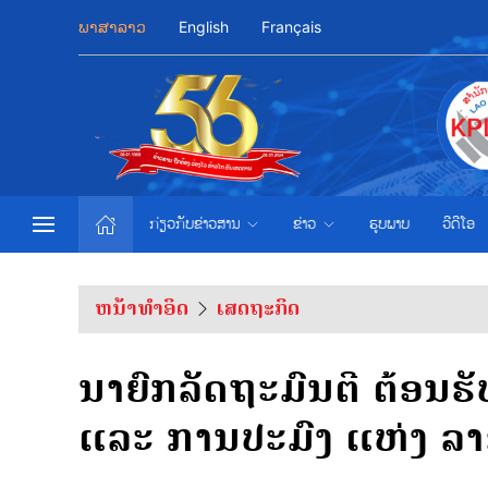
ພາສາລາວ
English
Français
ກ່ຽວກັບຂ່າວສານ
ຂ່າວ
ຮູບພາບ
ວີດີໂອ
ຫນ້າທຳອິດ
ເສດຖະກິດ
ນາຍົກລັດຖະມົນຕີ ຕ້ອນຮ
ແລະ ການປະມົງ ແຫ່ງ ລາ