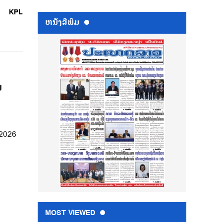
KPL
ຫນ້ັງສືພິມ
ນ
 2026
MOST VIEWED