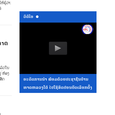
ຮູ້ວ່າ:
6
ວີດີໂອ
ລາດ
ແລ້ວໃນ
 ່ຫ້ອງ
ສັດ
ອະດີດການນໍາ ພ້ອມດ້ວຍປະຊາຊົນບ້ານ
ທາດຫລວງໃຕ້ ໄປໃຊ້ສິດປ່ອນບັດເລືອກຕັ້ງ
າ