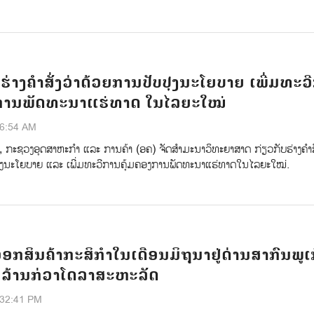
່າງຄຳສັ່ງວ່າດ້ວຍການປັບປຸງນະໂຍບາຍ ເພີ່ມທະວ
ງການພັດທະນາແຮ່ທາດ ໃນໄລຍະໃໝ່
46:54 AM
ນີ້, ກະຊວງອຸດສາຫະກຳ ແລະ ການຄ້າ (ອຄ) ຈັດສໍາມະນາວິທະຍາສາດ ກ່ຽວກັບຮ່າງຄໍາສັ
ຸງນະໂຍບາຍ ແລະ ເພີ່ມທະວີການຄຸ້ມຄອງການພັດທະນາແຮ່ທາດໃນໄລຍະໃໝ່.
ອອກສິນຄ້າກະສິກຳໃນເດືອນມິຖຸນາຢູ່ດ່ານສາກົນພູເ
3 ລ້ານກ່ວາໂດລາສະຫະລັດ
:32:41 PM