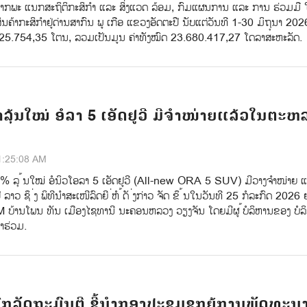
ຈາກພະ ແນກສະຖິຕິກະສິກຳ ແລະ ສິ່ງແວດ ລ້ອມ, ກົມແຜນການ ແລະ ການ ຮ່ວມມື ໃຫ້
ິນຄ້າກະສິກໍາຢູ່ດ່ານສາກົນ ພູ ເກືອ ແຂວງອັດຕະປື ນັບແຕ່ວັນທີ 1-30 ມິຖຸນາ 202
ວນ 25.754,35 ໂຕນ, ລວມເປັນມູນ ຄ່າທັງໝົດ 23.680.417,27 ໂດລາສະຫະລັດ.
າລຸ້ນໃໝ່ ອໍລາ 5 ເອັດຢູວີ ມີຈຳໜ່າຍແລ້ວໃນຕະຫ
1:25:08 AM
0% ລຸ ້ນໃໝ່ ອໍນິວໂອລາ 5 ເອັດຢູວີ (All-new ORA 5 SUV) ມີວາງຈຳໜ່າຍ 
ວ ຊຶ ່ງ ພິທີນຳສະເໜີລົດຍີ ່ຫໍ ້ດັ ່ງກ່າວ ຈັດ ຂຶ ້ນໃນວັນທີ 25 ກໍລະກົດ 2026 ຢູ
ບ້ານໂພນ ທັນ ເມືອງໄຊທານີ ນະຄອນຫລວງ ວຽງຈັນ ໂດຍມີຜູ ້ບໍລິຫານຂອງ ບໍລິ
າຮ່ວມ.
ກລັດຖະມົນຕີ ຊີ້ນຳກອງປະຊຸມຊຸກຍູ້ການພັດທະນ