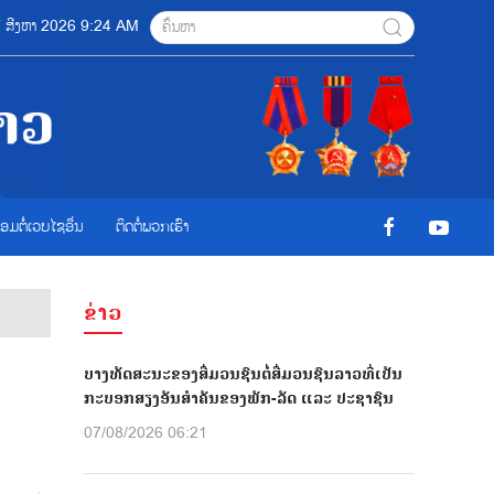
07 ສີງຫາ 2026 9:24 AM
ື່ອມຕໍ່ເວບໄຊອ່ືນ
ຕິດຕໍ່ພວກເຮົາ
ຂ່າວ
ບາງທັດສະນະຂອງສື່ມວນຊົນຕໍ່ສື່ມວນຊົນລາວທີ່ເປັນ
ກະບອກສຽງອັນສຳຄັນຂອງພັກ-ລັດ ແລະ ປະຊາຊົນ
07/08/2026 06:21