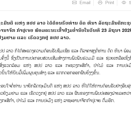
Email
Print
ມົນຕີ ແຫ່ງ ສປປ ລາວ ໄດ້ຕ້ອນຮັບທ່ານ ດິດ ທິນາ ລັດຖະມົນຕີກະຊ
າຈັກ ກຳປູເຈຍ ພ້ອມຄະນະເຂົ້າຢ້ຽມຂ່ໍານັບໃນວັນທີ 23 ມິຖຸນາ 2026
ຽມຢາມ ແລະ ເຮັດວຽກຢູ່ ສປປ ລາວ.
ລາວ ກໍໄດ້ສະແດງຄວາມຕ້ອນຮັບຊົມເຊີຍ ແລະ ຕີລາຄາສູງຕໍ່ທ່ານ ດິດ ທິນາ ພ້ອມ
ງນີ້ ຊ່ຶງເປັນການປະກອບສ່ວນເສີມສ້າງການພົວພັນຮ່ວມມື ແລະ ຊ່ວຍເຫລືອເຊິ່ງ
ສິ່ງແວດລ້ອມ ແຫ່ງ ສປປ ລາວ ແລະ ກະຊວງກະສິກຳ, ປ່າໄມ້ ແລະ ການປະມ
ນັ້ນໃຫ້ນັບມ້ືເພີ່ມພູນຄູນສ້າງ ແລະ ແຕກດອກອອກຜົນຍິ່ງໆຂຶ້ນ.
ຈຕ່ໍທ່ານ ນາຍົກລັດຖະມົນຕີ ແຫ່ງ ສປປ ລາວ ທີ່ໄດ້ໃຫ້ການຕ້ອນຮັບຢ່າງອົບອຸ່
ໄຫວຢ້ຽມຢາມ ແລະ ເຮັດວຽກຢູ່ ສປປ ລາວ ແລະ ຜົນຂອງການພົບປະສອງຝ່າຍລະຫວ່
ກະສິກຳ, ປ່າໄມ້ ແລະ ການປະມົງ ແຫ່ງ ລາຊະອານາຈັກກຳປູເຈຍ ຕື່ມອີກ.