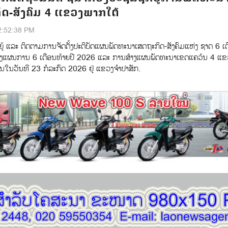
ດ-ສັງຄົມ 4 ແຂວງພາກໃຕ້
2:52:38 PM
ູ້ ແລະ ຕິດຕາມການຈັດຕັ້ງປະຕິບັດແຜນພັດທະນາເສດຖະກິດ-ສັງຄົມແຫ່ງ ຊາດ 6 ເດ
າງແຜນການ 6 ເດືອນທ້າຍປີ 2026 ແລະ ການສ້າງແຜນພັດທະນາເຂດແຄວ້ນ 4 ແ
ຶ້ນໃນວັນທີ 23 ກໍລະກົດ 2026 ຢູ່ ແຂວງຈຳປາສັກ.