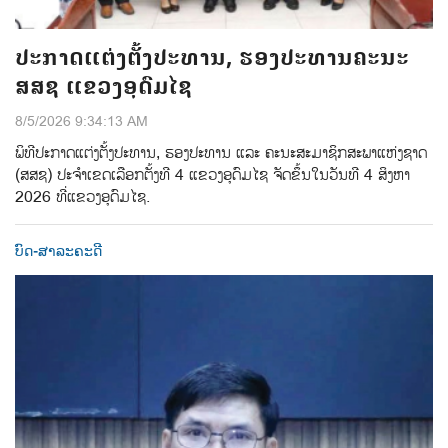
ປະກາດແຕ່ງຕັ້ງປະທານ, ຮອງປະທານຄະນະ
ສສຊ ແຂວງອຸດົມໄຊ
8/5/2026 9:34:13 AM
ພິທີປະກາດແຕ່ງຕ້ັງປະທານ, ຮອງປະທານ ແລະ ຄະນະສະມາຊິກສະພາແຫ່ງຊາດ
(ສສຊ) ປະຈຳເຂດເລືອກຕັ້ງທີ 4 ແຂວງອຸດົມໄຊ ຈັດຂຶ້ນໃນວັນທີ 4 ສິງຫາ
2026 ທີ່ແຂວງອຸດົມໄຊ.
ບົດ-ສາລະຄະດີ