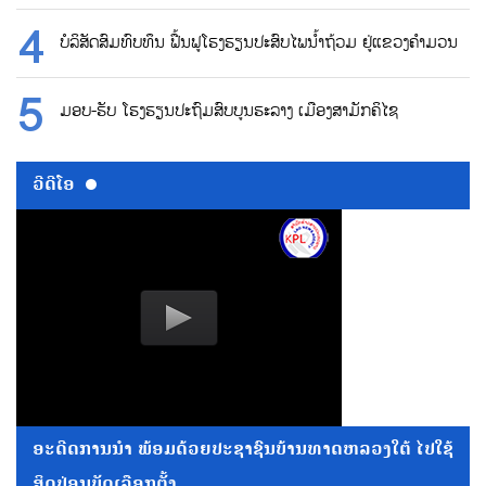
ບໍລິສັດສົມທົບທຶນ ຟື້ນຟູໂຮງຮຽນປະສົບໄພນ້ຳຖ້ວມ ຢູ່ແຂວງຄຳມວນ
ມອບ-ຮັບ ໂຮງຮຽນປະຖົມສົບບູນຮະລາງ ເມືອງສາມັກຄິໄຊ
ວີດີໂອ
ອະດີດການນໍາ ພ້ອມດ້ວຍປະຊາຊົນບ້ານທາດຫລວງໃຕ້ ໄປໃຊ້
ສິດປ່ອນບັດເລືອກຕັ້ງ