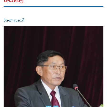
ຂ່າວອື່ນໆ
ບົດ-ສາລະຄະດີ