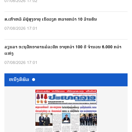
07/08/2026 17:02
ສ.ເກົາຫລີ ມີຜູ້ສູງອາຍຸ ເຮັດວຽກ ຫລາຍກວ່າ 10 ລ້ານຄົນ
07/08/2026 17:01
ມຽນມາ ອະນຸລັກອາຄານມໍລະດົກ ອາຍຸກວ່າ 100 ປີ ຈຳນວນ 6.000 ກວ່າ
ແຫ່ງ
07/08/2026 17:01
ຫນ້ັງສືພິມ