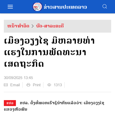
ຫນ້າທຳອິດ
ບົດ-ສາລະຄະດີ
ເມືອງວຽງໄຊ ມີຫລາຍທ່າ
ແຮງໃນການພັດທະນາ
ເສດຖະກິດ
30/09/2025 13:45
Email
Print
1313
ຂປລ. ດັ່ງທີ່ພວກເຮົາຮູ້ນຳກັນແລ້ວວ່າ: ເມືອງວຽງໄຊ
ຂປລ
ແຂວງຫົວພັນ