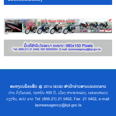
ສະຫງວນລິຂະສິດ @ 2014 (ຂປລ) ສຳນັກຂ່າວສານປະເທດລາວ
ບ້ານ ດົງໂພນແຮ່, ຖະຫນົນ 450 ປີ, ເມືອງ ຫາດຊາຍຟອງ, ນະຄອນຫລວງ
ວຽງຈັນ, ສປປ ລາວ Tel: (856-21) 21 5402, Fax: 21 5402, e-mail:
laonewsagency@kpl.gov.la