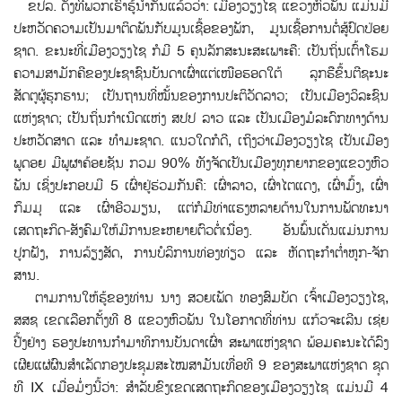
ຂປລ. ດັ່ງທີ່ພວກເຮົາຮູ້ນຳກັນແລ້ວວ່າ: ເມືອງວຽງໄຊ ແຂວງຫົວພັນ ແມ່ນມີ
ປະຫວັດຄວາມເປັນມາຕິດພັນກັບມູນເຊື້ອຂອງພັກ, ມູນເຊື້ອການຕໍ່ສູ້ປົດປ່ອຍ
ຊາດ. ຂະນະທີ່ເມືອງວຽງໄຊ ກໍມີ 5 ຄຸນລັກສະນະສະເພາະຄື: ເປັນຖິ່ນເຕົ້າໂຮມ
ຄວາມສາມັກຄີຂອງປະຊາຊົນບັນດາເຜົ່າແຕ່ເໜືອຮອດໃຕ້ ລຸກຮືຂຶ້ນຕີຊະນະ
ສັດຕູຜູ້ຮຸກຮານ; ເປັນຖານທີ່ໝັ້ນຂອງການປະຕິວັດລາວ; ເປັນເມືອງວິລະຊົນ
ແຫ່ງຊາດ; ເປັນຖິ່ນກໍາເນີດແຫ່ງ ສປປ ລາວ ແລະ ເປັນເມືອງມໍລະດົກທາງດ້ານ
ປະຫວັດສາດ ແລະ ທໍາມະຊາດ. ແນວໃດກໍດີ, ເຖິງວ່າເມືອງວຽງໄຊ ເປັນເມືອງ
ພູດອຍ ມີພູຜາຄ້ອຍຊັນ ກວມ 90% ທັງຈັດເປັນເມືອງທຸກຍາກຂອງແຂວງຫົວ
ພັນ ເຊິ່ງປະກອບມີ 5 ເຜົ່າຢູ່ຮ່ວມກັນຄື: ເຜົ່າລາວ, ເຜົ່າໄຕແດງ, ເຜົ່າມົ້ງ, ເຜົ່າ
ກຶມມຸ ແລະ ເຜົ່າອີວມຽນ, ແຕ່ກໍມີທ່າແຮງຫລາຍດ້ານໃນການພັດທະນາ
ເສດຖະກິດ-ສັງຄົມໃຫ້ມີການຂະຫຍາຍຕົວຕໍ່ເນື່ອງ. ອັນພົ້ນເດັ່ນແມ່ນການ
ປູກຝັງ, ການລ້ຽງສັດ, ການບໍລິການທ່ອງທ່ຽວ ແລະ ຫັດຖະກໍາຕໍ່າຫູກ-ຈັກ
ສານ.
ຕາມການໃຫ້ຮູ້ຂອງທ່ານ ນາງ ສວຍເພັດ ທອງສົມບັດ ເຈົ້າເມືອງວຽງໄຊ,
ສສຊ ເຂດເລືອກຕັ້ງທີ 8 ແຂວງຫົວພັນ ໃນໂອກາດທີ່ທ່ານ ແກ້ວຈະເລີນ ເຊ່ຍ
ປີ້ງຢ່າງ ຮອງປະທານກໍາມາທິການບັນດາເຜົ່າ ສະພາແຫ່ງຊາດ ພ້ອມຄະນະໄດ້ລົງ
ເຜີຍແຜ່ຜົນສຳເລັດກອງປະຊຸມສະໄໝສາມັນເທື່ອທີ 9 ຂອງສະພາແຫ່ງຊາດ ຊຸດ
ທີ IX ເມື່ອມໍ່ໆນີ້ວ່າ: ສຳລັບຂົງເຂດເສດຖະກິດຂອງເມືອງວຽງໄຊ ແມ່ນມີ 4