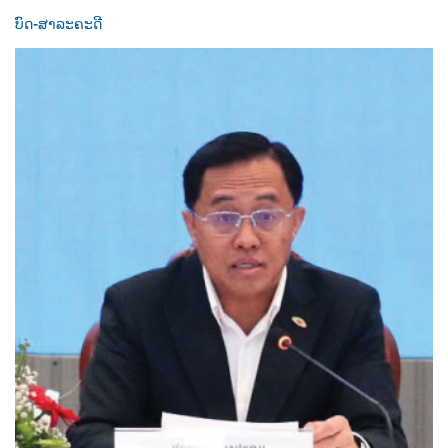
ບົດ-ສາລະຄະດີ