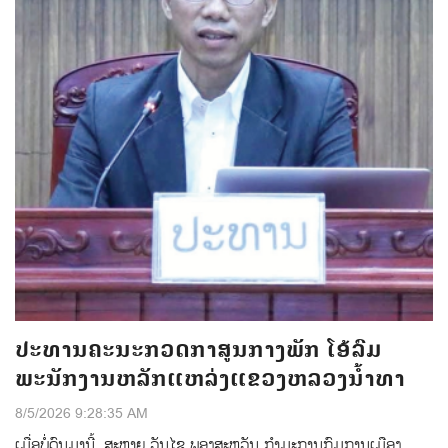
ປະທານຄະນະກວດກາສູນກາງພັກ ໂອ້ລົມ
ພະນັກງານຫລັກແຫລ່ງແຂວງຫລວງນໍ້າທາ
8/5/2026 9:28:35 AM
ເມ່ືອບ່ໍດົນມານ້ີ, ສະຫາຍ ວັນໄຊ ພອງສະຫວັນ ກໍາມະການກົມການເມືອງ