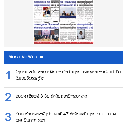
MOST VIEWED
ອົງການ ສປຊ ສະຫລຸບຜົນການດຳເນີນງານ ແລະ ສາງແຜນຮ່ວມມືກັບ
ສື່ມວນຊົນຂອງລັດ
ອອປສ ເຜີຍແຜ່ 3 ວັນ ສຳຄັນຂອງພັກຂອງຊາດ
ປິດຊຸດບຳລຸງພາສາອັງກິດ ຊຸດທີ 47 ສຳລັບພະນັກງານ ກຕທ, ຄຕພ
ແລະ ບັນດາກະຊວງ