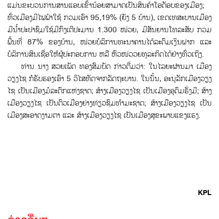
ແມ່ນຂະບວນການສານແອບເຂົ້ານ້ອຍສາມາດເປັນສິນຄ້າໂອດັອບຂອງເມືອງ;
ທົ່ວເມືອງມີໄຟຟ້າໃຊ້ ກວມເອົາ 95,19% (ຍັງ 5 ບ້ານ), ເຂດເທສະບານເມືອງ
ມີນໍ້າປະປາຊົມໃຊ້ມີກົງເຕີປະມານ 1.300 ໜ່ວຍ, ມີສັນຍານໂທລະສັບ ກວມ
ພື້ນທີ່ 87% ຂອງບ້ານ, ໜ່ວຍບໍລິການທະນາຄານໄດ້ລະດົມເງິນຝາກ ແລະ
ບໍລິການສິນເຊື່ອໃຫ້ຜູ້ປະກອບການ ຫລື ຫົວໜ່ວວຍທຸລະກິດໄດ້ຢ່າງທົ່ວເຖິງ.
ທ່ານ ນາງ ສວຍເພັດ ທອງສົມບັດ ກ່າວຕື່ມວ່າ: ໃນໄລຍະຜ່ານມາ ເມືອງ
ວຽງໄຊ ກໍຮັບຮອງເອົາ 5 ວິໄສທັດຈາກລັດຖະບານ. ໃນນັ້ນ, ອະນຸລັກເມືອງວຽງ
ໄຊ ເປັນເມືອງມໍລະດົກແຫ່ງຊາດ; ສ້າງເມືອງວຽງໄຊ ເປັນເມືອງອຸດົມຮັ່ງມີ; ສ້າງ
ເມືອງວຽງໄຊ ເປັນຕົວເມືອງຍ່າງທ່ຽວຊົມທໍາມະຊາດ; ສ້າງເມືອງວຽງໄຊ ເປັນ
ເມືອງສະອາດງາມຕາ ແລະ ສ້າງເມືອງວຽງໄຊ ເປັນເມືອງສຸຂະພາບແຂງແຮງ.
KPL