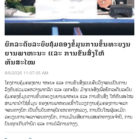
ຍົກລະດັບລະບົບຄຸ້ມຄອງຂໍ້ມູນການຂຶ້ນທະບຽນ
ຍານພາຫະນະ ແລະ ການຂົນສົ່ງໃຫ້
ທັນສະໄໝ
8/6/2026 11:07:05 AM
ໂຄງການຄຸ້ມຄອງຍານ າຫະນະ ແລະ ການຂົນສົ່ງແບບຄົບວົງຈອນເປັນການ
ລົງທຶນຮ່ວມລະຫວ່າງພາກລັດ ແລະ ເອກະຊົນ ມີຈຸດປະສົງເພື່ອຍົກລະດັບລະບົບ
ຄຸ້ມຄອງຂ້ໍມູນການຂ້ຶນທະບຽນຍານພາຫະນະ ແລະ ການຂົນສ່ົງ ໃຫ້ທັນສະໄໝ
ສາມາດນຳໃຊ້ຂໍ້ມູນ ຂອງຍານພາຫະນະເຂົ້າໃນວຽກງານຄຸ້ມຄອງການຈະລາ
ຈອນທາງບົກ ເປັນຕົ້ນບັນຫາອຸບັດເຫດທາງຫລວງ, ການປັບໃໝຜູ້ລະເມີດ
ລະບຽບການຈະລາຈອນທາງບົກ, ການເມີນເສີຍການເສຍຄ່າທາງປະຈຳປີ, ການ
ບັນທຸກເກີນກຳນົດ ແລະ ການບໍລິການຕ່າງໆ.