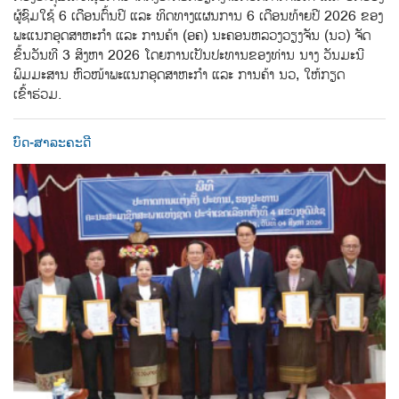
ຜູ້ຊົມໃຊ້ 6 ເດືອນຕົ້ນປີ ແລະ ທິດທາງແຜນການ 6 ເດືອນທ້າຍປີ 2026 ຂອງ
ພະແນກອຸດສາຫະກຳ ແລະ ການຄ້າ (ອຄ) ນະຄອນຫລວງວຽງຈັນ (ນວ) ຈັດ
ຂຶ້ນວັນທີ 3 ສິງຫາ 2026 ໂດຍການເປັນປະທານຂອງທ່ານ ນາງ ວັນມະນີ
ພິມມະສານ ຫົວໜ້າພະແນກອຸດສາຫະກຳ ແລະ ການຄ້າ ນວ, ໃຫ້ກຽດ
ເຂົ້າຮ່ວມ.
ບົດ-ສາລະຄະດີ