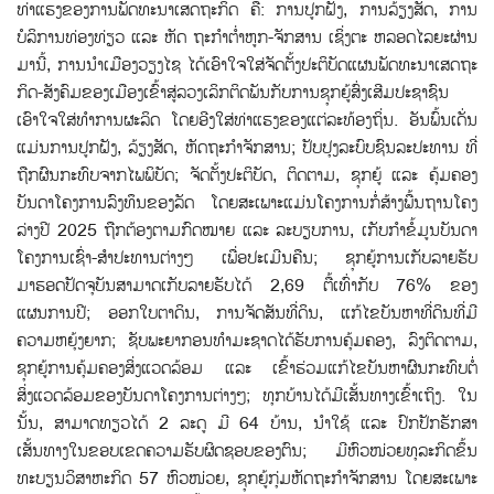
ທ່າແຮງຂອງການພັດທະນາເສດຖະກິດ ຄື: ການປູກຝັງ, ການລ້ຽງສັດ, ການ
ບໍລິການທ່ອງທ່ຽວ ແລະ ຫັດ ຖະກໍາຕໍ່າຫູກ-ຈັກສານ ເຊິ່ງຕະ ຫລອດໄລຍະຜ່ານ
ມານີ້, ການນຳເມືອງວຽງໄຊ ໄດ້ເອົາໃຈໃສ່ຈັດຕັ້ງປະຕິບັດແຜນພັດທະນາເສດຖະ
ກິດ-ສັງຄົມຂອງເມືອງເຂົ້າສູ່ລວງເລິກຕິດພັນກັບການຊຸກຍູ້ສົ່ງເສີມປະຊາຊົນ
ເອົາໃຈໃສ່ທໍາການຜະລິດ ໂດຍອີງໃສ່ທ່າແຮງຂອງແຕ່ລະທ້ອງຖິ່ນ. ອັນພົ້ນເດັ່ນ
ແມ່ນການປູກຝັງ, ລ້ຽງສັດ, ຫັດຖະກໍາຈັກສານ; ປັບປຸງລະບົບຊົນລະປະທານ ທີ່
ຖືກຜົນກະທົບຈາກໄພພິບັດ; ຈັດຕັ້ງປະຕິບັດ, ຕິດຕາມ, ຊຸກຍູ້ ແລະ ຄຸ້ມຄອງ
ບັນດາໂຄງການລົງທຶນຂອງລັດ ໂດຍສະເພາະແມ່ນໂຄງການກໍ່ສ້າງພື້ນຖານໂຄງ
ລ່າງປີ 2025 ຖືກຕ້ອງຕາມກົດໝາຍ ແລະ ລະບຽບການ, ເກັບກໍາຂໍ້ມູນບັນດາ
ໂຄງການເຊົ່າ-ສໍາປະທານຕ່າງໆ ເພື່ອປະເມີນຄືນ; ຊຸກຍູ້ການເກັບລາຍຮັບ
ມາຮອດປັດຈຸບັນສາມາດເກັບລາຍຮັບໄດ້ 2,69 ຕື້ເທົ່າກັບ 76% ຂອງ
ແຜນການປີ; ອອກໃບຕາດິນ, ການຈັດສັນທີ່ດິນ, ແກ້ໄຂບັນຫາທີ່ດິນທີ່ມີ
ຄວາມຫຍຸ້ງຍາກ; ຊັບພະຍາກອນທໍາມະຊາດໄດ້ຮັບການຄຸ້ມຄອງ, ລົງຕິດຕາມ,
ຊຸກຍູ້ການຄຸ້ມຄອງສິ່ງແວດລ້ອມ ແລະ ເຂົ້າຮ່ວມແກ້ໄຂບັນຫາຜົນກະທົບຕໍ່
ສິ່ງແວດລ້ອມຂອງບັນດາໂຄງການຕ່າງໆ; ທຸກບ້ານໄດ້ມີເສັ້ນທາງເຂົ້າເຖິງ. ໃນ
ນັ້ນ, ສາມາດທຽວໄດ້ 2 ລະດູ ມີ 64 ບ້ານ, ນໍາໃຊ້ ແລະ ປົກປັກຮັກສາ
ເສັ້ນທາງໃນຂອບເຂດຄວາມຮັບຜິດຊອບຂອງຕົນ; ມີຫົວໜ່ວຍທຸລະກິດຂຶ້ນ
ທະບຽນວິສາຫະກິດ 57 ຫົວໜ່ວຍ, ຊຸກຍູ້ກຸ່ມຫັດຖະກໍາຈັກສານ ໂດຍສະເພາະ