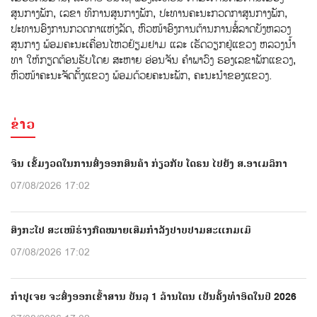
ສູນກາງພັກ, ເລຂາ ທິການສູນກາງພັກ, ປະທານຄະນະກວດກາສູນກາງພັກ,
ປະທານອົງການກວດກາແຫ່ງລັດ, ຫົວໜ້າອົງການຕ້ານການສໍ້ລາດບັງຫລວງ
ສູນກາງ ພ້ອມຄະນະເຄື່ອນໄຫວຢ້ຽມຢາມ ແລະ ເຮັດວຽກຢູ່ແຂວງ ຫລວງນໍ້າ
ທາ ໃຫ້ກຽດຕ້ອນຮັບໂດຍ ສະຫາຍ ອ່ອນຈັນ ຄຳພາວົງ ຮອງເລຂາພັກແຂວງ,
ຫົວໜ້າຄະນະຈັດຕັ້ງແຂວງ ພ້ອມດ້ວຍຄະນະພັກ, ຄະນະນຳຂອງແຂວງ.
ຂ່າວ
ຈີນ ເຂັ້ມງວດໃນການສົ່ງອອກສິນຄ້າ ກ່ຽວກັບ ໂດຣນ ໄປຍັງ ສ.ອາເມລິກາ
07/08/2026 17:02
ສິງກະໂປ ສະເໜີຮ່າງກົດໝາຍເສີມກຳລັງປາບປາມສະແກມເມີ
07/08/2026 17:02
ກຳປູເຈຍ ຈະສົ່ງອອກເຂົ້າສານ ບັນລຸ 1 ລ້ານໂຕນ ເປັນຄັ້ງທຳອິດໃນປີ 2026