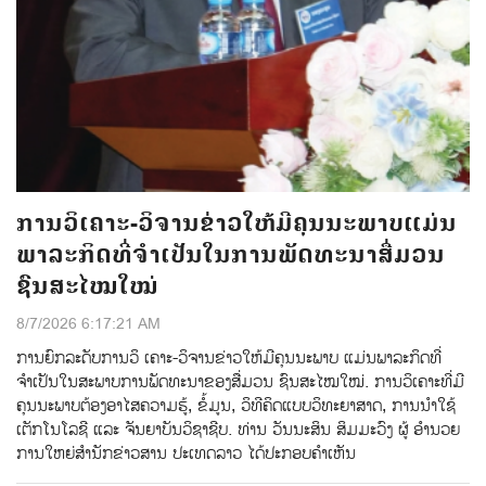
ການວິເຄາະ-ວິຈານຂ່າວໃຫ້ມີຄຸນນະພາບແມ່ນ
ພາລະກິດທີ່ຈຳເປັນໃນການພັດທະນາສື່ມວນ
ຊົນສະໄໝໃໝ່
8/7/2026 6:17:21 AM
ການຍົກລະດັບການວິ ເຄາະ-ວິຈານຂ່າວໃຫ້ມີຄຸນນະພາບ ແມ່ນພາລະກິດທີ່
ຈຳເປັນໃນສະພາບການພັດທະນາຂອງສື່ມວນ ຊົນສະໄໝໃໝ່. ການວິເຄາະທີ່ມີ
ຄຸນນະພາບຕ້ອງອາໄສຄວາມຮູ້, ຂໍ້ມູນ, ວິທີຄິດແບບວິທະຍາສາດ, ການນຳໃຊ້
ເຕັກໂນໂລຊີ ແລະ ຈັນຍາບັນວິຊາຊີບ. ທ່ານ ວັນນະສິນ ສິມມະວົງ ຜູ້ ອໍານວຍ
ການໃຫຍ່ສໍານັກຂ່າວສານ ປະເທດລາວ ໄດ້ປະກອບຄໍາເຫັນ