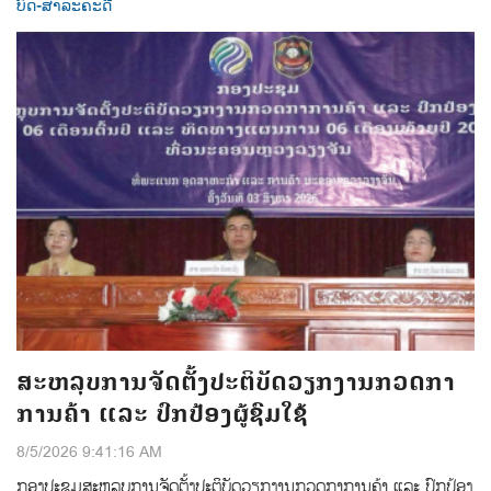
ບົດ-ສາລະຄະດີ
ສະຫລຸບການຈັດຕັ້ງປະຕິບັດວຽກງານກວດກາ
ການຄ້າ ແລະ ປົກປ້ອງຜູ້ຊົມໃຊ້
8/5/2026 9:41:16 AM
ກອງປະຊຸມສະຫລຸບການຈັດຕັ້ງປະຕິບັດວຽກງານກວດກາການຄ້າ ແລະ ປົກປ້ອງ