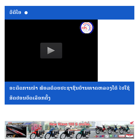
ວີດີໂອ
ອະດີດການນໍາ ພ້ອມດ້ວຍປະຊາຊົນບ້ານທາດຫລວງໃຕ້ ໄປໃຊ້
ສິດປ່ອນບັດເລືອກຕັ້ງ