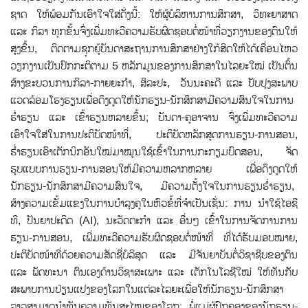
ຊາດ ໃຫ້ພ້ອມກັນເອົາໃຈໃສ່ດັ່ງນີ້: ໃຫ້ຜູ້ບໍລິຫານການສຶກສາ, ວິທະຍາສາດ
ແລະ ກິລາ ທຸກຂັ້ນຈ່ົງເພີ່ມທະວີຄວາມຮັບຜິດຊອບຕໍ່ໜ້າທີ່ວຽກງານຂອງຕົນໃຫ້
ສູງຂຶ້ນ, ຕິດຕາມຊຸກຍູ້ບັນດາສະຖານການສຶກສາຢ່າງໃກ້ສິດໃຫ້ໄດ້ເຄື່ອນໄຫວ
ວຽກງານເປັນປົກກະຕິຕາມ 5 ຫລັກມູນຂອງການສຶກສາໃນໄລຍະໃໝ່ ເປັນຕົ້ນ
ສ້າງຂະບວນການກິລາ-ກາຍຍະກໍາ, ສິລະປະ, ວັນນະຄະດີ ແລະ ປັບປຸງສະພາບ
ແວດລ້ອມໂຮງຮຽນເພື່ອດຶງດູດໃຫ້ນັກຮຽນ-ນັກສຶກສາມີຄວາມສົນໃຈໃນການ
ຮໍ່າຮຽນ ແລະ ເຂົ້າຮຽນຫລາຍຂຶ້ນ; ບັນດາ-ຄູອາຈານ ຈົ່ງເພີ່ມທະວີຄວາມ
ເອົາໃຈໃສ່ໃນການປະຕິບັດໜ້າທີ່, ປະຕິບັດຫລັກສູດການຮຽນ-ການສອນ,
ຮໍ່າຮຽນເອົາເຕັກນິກອັນໃໝ່ມາໝູນໃຊ້ເຂົ້າໃນການກະກຽມບົດສອນ, ຈັດ
ຮູບແບບການຮຽນ-ການສອນໃຫ້ມີຄວາມຫລາກຫລາຍ ເພື່ອດຶງດູດໃຫ້
ນັກຮຽນ-ນັກສຶກສາມີຄວາມສົນໃຈ, ມີຄວາມຕັ້ງໃຈໃນການຮຽນຮໍ່າຮຽນ,
ສ້າງຄວາມເຂັ້ມແຂງໃນການບໍາລຸງຄູໃນຫົວຂໍ້ທີ່ຈໍາເປັນເຊັ່ນ: ການ ນໍາໃຊ້ໄອຊີ
ທີ, ປັນຍາປະດິດ (AI), ນະວັດຕະກໍາ ແລະ ອື່ນໆ ເຂົ້າໃນການຈັດການການ
ຮຽນ-ການສອນ, ເພີ່ມທະວີຄວາມຮັບຜິດຊອບຕໍ່ໜ້າທີ່ ທີ່ໄດ້ຮັບມອບໝາຍ,
ປະຕິບັດໜ້າທີ່ດ້ວຍຄວາມສັດຊື່ບໍລິສຸດ ແລະ ມີຈັນຍາບັນຕໍ່ວິຊາຊີບຂອງຕົນ
ແລະ ພັດທະນາ ຕົນເອງດ້ານວິຊາສະເພາະ ແລະ ເຕັກໂນໂລຊີໃໝ່ ໃຫ້ທັນກັບ
ສະພາບການປ່ຽນແປງຂອງໂລກໃນແຕ່ລະໄລຍະເພື່ອໃຫ້ນັກຮຽນ-ນັກສຶກສາ
ລາວສາມາດນໍາທັນຄວາມທັນສະໄໝຂອງໂລກ; ພໍ່ແມ່ຜູ້ປົກຄອງຂອງນັກຮຽນ-