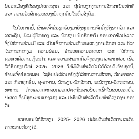
ພົນລະເມືອງທີ່ດີຂອງປະເທດຊາດ ແລະ ຖືເອົາວຽກງານການສຶກສາເປັນໜ້າທີ່
ແລະ ຄວາມຮັບຜິດຊອບຂອງໝົດທຸກຄົນໃນທົ່ວສັງຄົມ.
ໃນໂອກາດນີ້, ຂ້າພະເຈົ້າຂໍຮຽກຮ້ອງມາຍັງທຸກການຈັດຕັ້ງທັງພາກລັດ ແລະ
ເອກະຊົນ, ພໍ່ແມ່ຜູ້ປົກຄອງ ແລະ ນັກຮຽນ-ນັກສຶກສາໃນຂອບເຂດທົ່ວປະເທດ
ຈົ່ງໃຫ້ການຮ່ວມມື ແລະ ເປັນເຈົ້າການຮ່ວມກັບຂະແໜງການສຶກສາ ແລະ ກິລາ
ໃນການກະກຽມ ຄວາມພ້ອມ, ອໍານວຍຄວາມສະດວກ ແລະ ໃຫ້ການ
ຊ່ວຍເຫລືອຕາມເງື່ອນໄຂ ແລະ ຄວາມສາມາດຕົວຈິງຂອງແຕ່ລະພາກສ່ວນ ເພື່ອ
ໃຫ້ສົກຮຽນໃໝ່ 2025- 2026 ໃຫ້ມີຜົນສໍາເລັດໄປໄດ້ດ້ວຍດີ.ທ້າຍສຸດນີ້,
ຂ້າພະເຈົ້າຂໍອວຍພອນ ໄຊອັນປະເສີດມາຍັງຜູ້ບໍລິຫານການສຶກສາ, ວິທະຍາສາດ
ແລະ ກິລາທຸກຂ້ັນ, ຄູ-ອາຈານ, ນັກຮຽນ-ນັກສຶກສາ, ພະນັກງານ-ລັດຖະກອນ,
ທະຫານ, ຕຳຫລວດຕະຫລອດຮອດປະຊາຊົນລາວບັນດາເຜົ່າໃນຂອບເຂດທົ່ວ
ປະເທດ ຈົ່ງມີສຸຂະພາບແຂງແຮງ ແລະ ປະສົບຜົນສຳເລັດໃນໜ້າທີ່ວຽກງານຂອງ
ຕົນ.
ອວຍພອນໃຫ້ສົກຮຽນ 2025- 2026 ປະສົບຜົນສໍາເລັດຕາມລະດັບ
ຄາດໝາຍທີ່ວາງໄວ້.