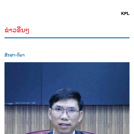
KPL
ຂ່າວອື່ນໆ
ສຶກສາ-ກິລາ