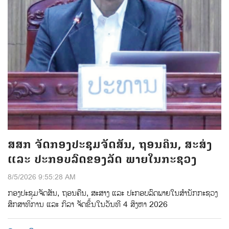
ສສກ ຈັດກອງປະຊຸມຈັດສັນ, ຖອນຄືນ, ສະສ່ງ
ແລະ ປະກອບລົດຂອງລັດ ພາຍໃນກະຊວງ
8/5/2026 9:55:28 AM
ກອງປະຊຸມຈັດສັນ, ຖອນຄືນ, ສະສາງ ແລະ ປະກອບລົດພາຍໃນສຳນັກກະຊວງ
ສຶກສາທິການ ແລະ ກິລາ ຈັດຂຶ້ນໃນວັນທີ 4 ສິງຫາ 2026