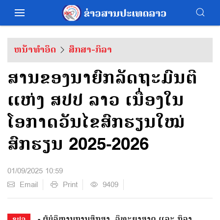
ຫນ້າທຳອິດ
ສຶກສາ-ກິລາ
ສານຂອງນາຍົກລັດຖະມົນຕີ
ແຫ່ງ ສປປ ລາວ ເນື່ອງໃນ
ໂອກາດວັນໄຂສົກຮຽນໃໝ່
ສົກຮຽນ 2025-2026
01/09/2025 10:59
Email
Print
9409
- ຜູ້ບໍລິຫານການສຶກສາ, ວິທະຍາສາດ ແລະ ກິລາ,
ຂປລ