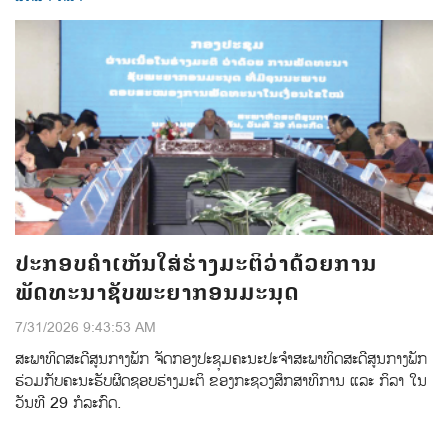
ປະກອບຄຳເຫັນໃສ່ຮ່າງມະຕິວ່າດ້ວຍການ
ພັດທະນາຊັບພະຍາກອນມະນຸດ
7/31/2026 9:43:53 AM
ສະພາທິດສະດີສູນກາງພັກ ຈັດກອງປະຊຸມຄະນະປະຈໍາສະພາທິດສະດີສູນກາງພັກ
ຮ່ວມກັບຄະນະຮັບຜິດຊອບຮ່າງມະຕິ ຂອງກະຊວງສຶກສາທິການ ແລະ ກິລາ ໃນ
ວັນທີ 29 ກໍລະກົດ.