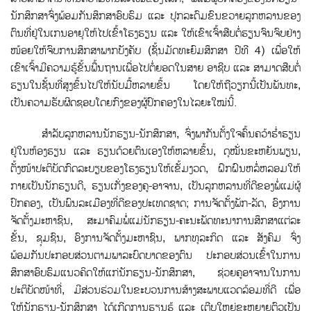
ນັກສຶກສາຈົ່ງພ້ອມກັນສຶກສາອົບຮົມ ແລະ ປຸກລະດົມຂົນຂວາຍລູກຫລານຂອງ
ຕົນທີ່ຢູ່ໃນເກນອາຍຸໃຫ້ໄປເຂົ້າໂຮງຮຽນ ແລະ ໃຫ້ເຂົາເຈົ້າສືບຕໍ່ຮຽນຈົນຈົບຢ່າງ
ໜ້ອຍໃຫ້ຈົບການສຶກສາພາກບັງຄັບ (ຊັ້ນມັດທະຍົມສຶກສາ ປີທີ 4) ເພ່ືອໃຫ້
ເຂົາເຈົ້າມີຄວາມຮູ້ຂັ້ນພື້ນຖານເພື່ອໄປຕໍ່ຍອດໃນສາຍ ອາຊີບ ແລະ ສາມາດສືບຕໍ່
ຮຽນໃນຊັ້ນທ່ີສູງຂຶ້ນໄປໃຫ້ນັບມື້ຫລາຍຂຶ້ນ ໂດຍໃຫ້ຖືວຽກນີ້ເປັນພັນທະ,
ເປັນຄວາມຮັບຜິດຊອບໂດຍກົງຂອງຜູ້ປົກຄອງໃນໄລຍະໃໝ່ນີ້.
ສຳລັບລູກຫລານນັກຮຽນ-ນັກສຶກສາ, ຈົ່ງພາກັນຕັ້ງໃຈຄົ້ນຄວ້າຮ່ຳຮຽນ
ຢູ່ໃນຫ້ອງຮຽນ ແລະ ຮຽນດ້ວຍຕົນເອງໃຫ້ຫລາຍຂຶ້ນ, ດຸໝັ່ນຂະຫຍັນພຽນ,
ຕັ້ງໜ້າປະຕິບັດກົດລະບຽບຂອງໂຮງຮຽນໃຫ້ເຂັ້ມງວດ, ຝຶກຝົນຫລໍ່ຫລອມໃຫ້
ກາຍເປັນນັກຮຽນດີ, ຮຽນເກັ່ງຂອງຄູ-ອາຈານ, ເປັນລູກຫລານທີ່ດີຂອງພໍ່ແມ່ຜູ້
ປົກຄອງ, ເປັນພົນລະເມືອງທີ່ດີຂອງປະເທດຊາດ; ການຈັດຕ້ັງພັກ-ລັດ, ອົງການ
ຈັດຕັ້ງມະຫາຊົນ, ສະມາຄົມພໍ່ແມ່ນັກຮຽນ-ຄະນະພັດທະນາການສຶກສາແຕ່ລະ
ຂັ້ນ, ຊຸມຊົນ, ອົງການຈັດຕັ້ງມະຫາຊົນ, ພາກທຸລະກິດ ແລະ ສັງຄົມ ຈົ່ງ
ພ້ອມກັນປະກອບສ່ວນຕາມພາລະບົດບາດຂອງຕົນ ປະກອບສ່ວນເຂົ້າໃນການ
ສຶກສາອົບຮົມແນວຄິດໃຫ້ແກ່ນັກຮຽນ-ນັກສຶກສາ, ຊ່ວຍຄູອາຈານໃນການ
ປະຕິບັດໜ້າທີ່, ມີສ່ວນຮ່ວມໃນຂະບວນການສ້າງສະພາບແວດລ້ອມທີ່ດີ ເພ່ືອ
ໃຫ້ນັກຮຽນ-ນັກສຶກສາ ໄດ້ເກີດການຮຽນຮູ້ ແລະ ເຕີບໃຫຍ່ຂະຫຍາຍຕົວເປັນ