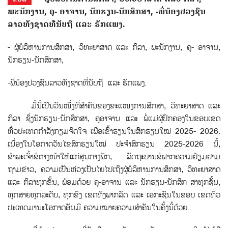
ພະນັກງານ, ຄູ- ອາຈານ, ນັກຮຽນ-ນັກສຶກສາ, -ພີ່ນ້ອງປວງຊົນ
ລາວທັງຊາດທ່ີນັບຖື ແລະ ຮັກແພງ.
- ຜູ້ບໍລິຫານການສຶກສາ, ວິທະຍາສາດ ແລະ ກິລາ, ພະນັກງານ, ຄູ- ອາຈານ,
ນັກຮຽນ-ນັກສຶກສາ,
-ພີ່ນ້ອງປວງຊົນລາວທັງຊາດທ່ີນັບຖື ແລະ ຮັກແພງ.
ມື້ນີ້ເປັນວັນໜຶ່ງທີ່ສໍາຄັນຂອງຂະແໜງການສຶກສາ, ວິທະຍາສາດ ແລະ
ກິລາ ຊຶ່ງນັກຮຽນ-ນັກສຶກສາ, ຄູອາຈານ ແລະ ພໍ່ແມ່ຜູ້ປົກຄອງໃນຂອບເຂດ
ທົ່ວປະເທດກຳລັງກຽມຈິດໃຈ ເພື່ອເຂົ້າຮຽນໃນສົກຮຽນໃໝ່ 2025- 2026.
ເນື່ອງໃນໂອກາດວັນໄຂສົກຮຽນໃໝ່ ປະຈໍາສົກຮຽນ 2025-2026 ນີ້,
ຂ້າພະເຈົ້າຂໍຕາງໜ້າໃຫ້ແກ່ສູນກາງພັກ, ລັດຖະບານຂໍຝາກຄວາມຢ້ຽມຢາມ
ຖາມຂ່າວ, ຄວາມເປັນຫ່ວງເປັນໄຍໄປເຖິງຜູ້ບໍລິຫານການສຶກສາ, ວິທະຍາສາດ
ແລະ ກິລາທຸກຂັ້ນ, ພ້ອມດ້ວຍ ຄູ-ອາຈານ ແລະ ນັກຮຽນ-ນັກສຶກ ສາທຸກຊ້ັນ,
ທຸກສາຍທຸກລະດັບ, ທຸກຂົງ ເຂດທັງພາກລັດ ແລະ ເອກະຊົນໃນຂອບ ເຂດທົ່ວ
ປະເທດມານະໂອກາດອັນມີ ຄວາມໝາຍຄວາມສຳຄັນໃນຄັ້ງນີ້ດ້ວຍ.