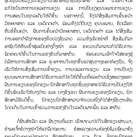
ອຸດໜູນເບ້ຍລ້ຽງນັກຮຽນ-ນັກສຶກສາທຸກຊັ້ນທຸກສາຍ ແລະ ໄດ້ເອົາໃຈໃສ່
ແກ້ໄຂບັນຫາການປະລະການຮຽນ ແລະ ການປັບປຸງຄຸນນະພາບການຮຽນ-
ການສອນໃນທຸກລະດັບໃຫ້ດີຂ້ຶນ. ນອກຈາກນ້ີ, ຍັງໄດ້ສົ່ງເສີມການຄ້ົນຄວ້າ
ວິທະຍາສາດ ແລະ ນະວັດຕະກຳ, ພ້ອມທັງໄດ້ປັບປຸງ ຄຸນນະພາບ, ຄັດເລືອກ
ຫົວຂໍ້ຄົ້ນຄວ້າ, ຜົນການຄົ້ນຄວ້າວິທະຍາສາດ, ນະວັດຕະກຳ ແລະ ໄດ້ສົ່ງເສີມ
ການອອກກໍາລັງກາຍຂອງທ່ົວປວງຊົນລາວ ລວມທັງເຮັດໜ້າທ່ີ ສົ່ງເສີມກິລາ
ອາຊີບໃຫ້ຫັນເຂົ້າສູ່ລະບົບຢ່າງຕັ້ງໜ້າ ແລະ ຂະບວນກິລາລາວກໍໄດ້ຮັບການ
ພັດທະນາດີຂຶ້ນໃນການແຂ່ງຂັນກິລາສາກົນ. ຍ້ອນຄວາມເອົາໃຈໃສ່ຂອງຜູ້
ບໍລິຫານການສຶກສາ ແລະ ຄູ-ອາຈານໃນທຸກຂັັ້ນແຕ່ສູນກາງຮອດທ້ອງຖິ່ນ, ຈຶ່ງ
ເຮັດໃຫ້ການສົ່ງເສີມການເຂົ້າຮຽນ, ການປະລະການຮຽນ ແລະ ການປັບປຸງ
ຄຸນນະພາບການສຶກສາໄດ້ຮັບການແກ້ໄຂໃຫ້ດີຂຶ້ນເທື່ອລະກ້າວເຊ່ິງສະແດງອອກ
ຜົນການຮຽນຂອງນັກຮຽນ-ນັກສຶກສາໃນທຸກຊ້ັນທຸກສາຍໄດ້ຮັບການປັບປຸງໃຫ້
ດີຂຶ້ນອັນເຮັດໃຫ້ບາງດ້ານ ແລະ ບາງຂົງເຂດ ຜົນການຮຽນຂອງນັກຮຽນ, ນັກ
ສຶກສາມີອັນດີຂ້ຶ້ນ, ນັກຮຽນນັກສຶກສາລາວຈໍານວນໜຶ່ງກໍໄດ້ສ້າງຜົນງານອັນ
ໂດດເດັ່ນໃນການເຂົ້າຮ່ວມການແຂ່ງຂັນໃນລະດັບພາກພື້ນ ແລະ ສາກົນ.
ຕໍ່ຜົນສຳເລັດ ແລະ ຜົນງານທີ່ພວກ ເຮົາຍາດມາໄດ້ໃນສົກຮຽນຜ່ານມາ,
ຂ້າພະເຈົ້າຂໍຕາງໜ້າໃຫ້ແກ່ລັດຖະບານ ຂໍສະແດງຄວາມຍ້ອງຍໍຊົມເຊີຍມາຍັງ
ຄະນະພັກ-ຄະນະນໍາກະຊວງ ສຶກສາທິການ ແລະ ກິລາ, ອົງການປົກຄອງ