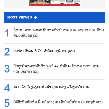
MOST VIEWED
ອົງການ ສປຊ ສະຫລຸບຜົນການດຳເນີນງານ ແລະ ສາງແຜນຮ່ວມມືກັບ
ສື່ມວນຊົນຂອງລັດ
ອອປສ ເຜີຍແຜ່ 3 ວັນ ສຳຄັນຂອງພັກຂອງຊາດ
ປິດຊຸດບຳລຸງພາສາອັງກິດ ຊຸດທີ 47 ສຳລັບພະນັກງານ ກຕທ, ຄຕພ
ແລະ ບັນດາກະຊວງ
ມອບ-ຮັບ ໂຮງຮຽນປະຖົມສົບບູນຮະລາງ ເມືອງສາມັກຄິໄຊ
ບໍລິສັດສົມທົບທຶນ ຟື້ນຟູໂຮງຮຽນປະສົບໄພນ້ຳຖ້ວມ ຢູ່ແຂວງຄຳມວນ