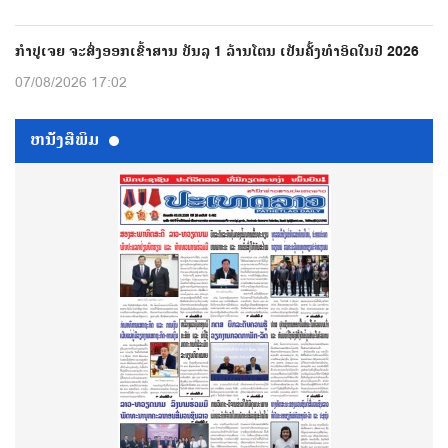
ກຳປູເຈຍ ຈະສົ່ງອອກເຂົ້າສານ ບັນລຸ 1 ລ້ານໂຕນ ເປັນຄັ້ງທຳອິດໃນປີ 2026
07/08/2026 17:02
ຫນ້ັງສືພິມ