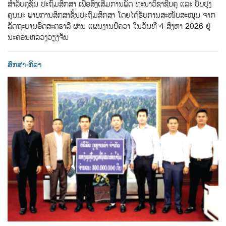
ສຳລັບຄູຊັ້ນ ປະຖົມສຶກສາ ເພື່ອສົ່ງເສີມການພັດ ທະນາວິຊາຊີບຄູ ແລະ ປັບປຸງ
ຄຸນນະ ພາບການສຶກສາຊັ້ນປະຖົມສຶກສາ ໂດຍໄດ້ຮັບການສະໜັບສະໜູນ ຈາກ
ລັດຖະບານອົດສະຕຣາລີ ຜ່ານ ແຜນງານບີຄວາ ໃນວັນທີ 4 ສິງຫາ 2026 ຢູ່
ນະຄອນຫລວງວຽງຈັນ
ສຶກສາ-ກິລາ