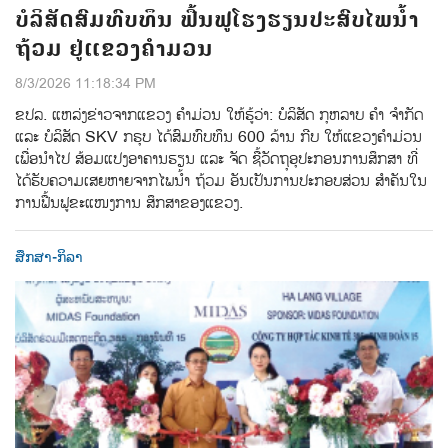
ບໍລິສັດສົມທົບທຶນ ຟື້ນຟູໂຮງຮຽນປະສົບໄພນ້ຳ
ຖ້ວມ ຢູ່ແຂວງຄຳມວນ
8/3/2026 11:18:34 PM
ຂປລ. ແຫລ່ງຂ່າວຈາກແຂວງ ຄຳມ່ວນ ໃຫ້ຮູ້ວ່າ: ບໍລິສັດ ກຸຫລາບ ຄໍາ ຈໍາກັດ
ແລະ ບໍລິສັດ SKV ກຣຸບ ໄດ້ສົມທົບທຶນ 600 ລ້ານ ກີບ ໃຫ້ແຂວງຄໍາມ່ວນ
ເພື່ອນໍາໄປ ສ້ອມແປງອາຄານຮຽນ ແລະ ຈັດ ຊ້ືວັດຖຸອຸປະກອນການສຶກສາ ທ່ີ
ໄດ້ຮັບຄວາມເສຍຫາຍຈາກໄພນ້ໍາ ຖ້ວມ ອັນເປັນການປະກອບສ່ວນ ສໍາຄັນໃນ
ການຟື້ນຟູຂະແໜງການ ສຶກສາຂອງແຂວງ.
ສຶກສາ-ກິລາ