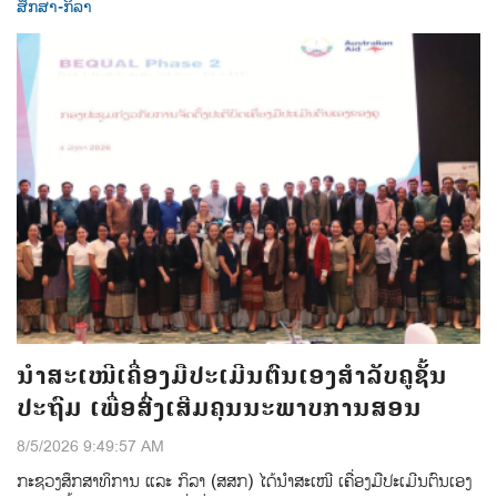
ສຶກສາ-ກິລາ
ນຳສະເໜີເຄື່ອງມືປະເມີນຕົນເອງສຳລັບຄູຊັ້ນ
ປະຖົມ ເພື່ອສົ່ງເສີມຄຸນນະພາບການສອນ
8/5/2026 9:49:57 AM
ກະຊວງສຶກສາທິການ ແລະ ກິລາ (ສສກ) ໄດ້ນຳສະເໜີ ເຄື່ອງມືປະເມີນຕົນເອງ