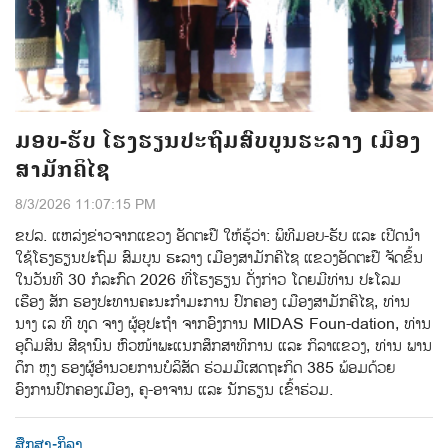
ມອບ-ຮັບ ໂຮງຮຽນປະຖົມສົບບູນຮະລາງ ເມືອງ
ສາມັກຄິໄຊ
8/3/2026 11:07:15 PM
ຂປລ. ແຫລ່ງຂ່າວຈາກແຂວງ ອັດຕະປື ໃຫ້ຮູ້ວ່າ: ພິທີມອບ-ຮັບ ແລະ ເປີດນຳ
ໃຊ້ໂຮງຮຽນປະຖົມ ສົມບູນ ຮະລາງ ເມືອງສາມັກຄີໄຊ ແຂວງອັດຕະປື ຈັດຂຶ້ນ
ໃນວັນທີ 30 ກໍລະກົດ 2026 ທີ່ໂຮງຮຽນ ດັ່ງກ່າວ ໂດຍມີທ່ານ ປະໂລມ
ເຮືອງ ສັກ ຮອງປະທານຄະນະກຳມະການ ປົກຄອງ ເມືອງສາມັກຄີໄຊ, ທ່ານ
ນາງ ເລ ທີ ທູດ ຈາງ ຜູ້ອຸປະຖຳ ຈາກອົງການ MIDAS Foun-dation, ທ່ານ
ອຸດົມສິນ ສີຊານົນ ຫົວໜ້າພະແນກສຶກສາທິການ ແລະ ກິລາແຂວງ, ທ່ານ ພານ
ດຶກ ຫຸງ ຮອງຜູ້ອຳນວຍການບໍລິສັດ ຮ່ວມມືເສດຖະກິດ 385 ພ້ອມດ້ວຍ
ອົງການປົກຄອງເມືອງ, ຄູ-ອາຈານ ແລະ ນັກຮຽນ ເຂົ້າຮ່ວມ.
ສຶກສາ-ກິລາ