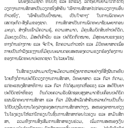
ພີ່ນ້ອງຮ່ວມຊາດ ທີ່ນັບຖື ແລະ ຮັກແພງ. ລັດຖະບານຍາມໃດກໍໄດ້ຖື
ວຽກງານການສຶກສາເປັນວຽກໜຶ່ງສຳຄັນ “ເອົາການສຶກສາໄປກ່ອນວຽກງານອື່ນ
ກ້າວໜຶ່ງ”, “ເອົາຄົນເປັນເປົ້າໝາຍ, ເປັນໃຈກາງ” ໃນການພັດທະນາ
ເສດຖະກິດ-ສັງຄົມຂອງຊາດ. ການສຶກສາເປັນການພັດທະນາຊັບພະຍາກອນ
ມະນຸດ, ສ້າງຄົນເຮົາມີຄວາມຮູ້, ຄວາມສາມາດ, ມີຄຸນສົມບັດສິນທໍາປະຕິວັດ,
ມີລະບຽບວິໄນ, ມີສະຕິເຄົາລົບ ແລະ ປະຕິບັດກົດໝາຍ, ມີສຸຂະພາບແຂງແຮງ
ທາງດ້ານຮ່າງກາຍ ແລະ ຈິດໃຈ, ຮັກຄວາມກ້າວໜ້າ ແລະ ມີວິທະຍາສາດເພ່ືອ
ກາຍເປັນກໍາລັງແຮງງານທີ່ມີຄຸນນະພາບຕອບສະໜອງຄວາມຮຽກຮ້ອງຕ້ອງການ
ຂອງການພັດທະນາປະເທດຊາດ ໃນໄລຍະໃໝ່.
ໃນສົກຮຽນຜ່ານມາເຖິງຈະມີຄວາມຫຍຸ້ງຍາກຫລາຍຢ່າງທີ່ສົ່ງຜົນກະທົບ
ໂດຍກົງຕໍ່ການປະຕິບັດວຽກງານການສຶກສາ, ວິທະຍາສາດ ແລະ ກິລາ ກໍຕາມ,
ແຕ່ຂະແໜງສຶກສາທິການ ແລະ ກິລາ ກໍໄດ້ສຸມທຸກເຫື່ອແຮງ ແລະ ສະຕິປັນຍາ
ປະຕິບັດໜ້າທີ່ຂອງ ຕົນດ້ວຍຄວາມຮັບຜິດຊອບສູງສາມາດຂັບເຄື່ອນປະຕິບັດ
ແຜນພັດທະນາການສຶກສາ ແລະ ກິລາ ມີຜົນສໍາເລັດສໍາຄັນຫລາຍດ້ານເປັນຕ້ົນ
ໄດ້ປັບປຸງພ້ືນຖານໂຄງລ່າງຂອງສະຖານການສຶກສາຕ່າງໆ, ສະໜອງອາຫານທ່ຽງ
ໃນໂຮງຮຽນໃຫ້ແກ່ນັກຮຽນໃນຊັ້ນການສຶກສາກ່ອນໄວຮຽນ ແລະ ສາມັນສຶກ
ສາ, ລວມທັງການສົ່ງເສີມການສຶກສາຮຽນຮ່ວມ, ເພີ່ມການສະໜອງເງິນ