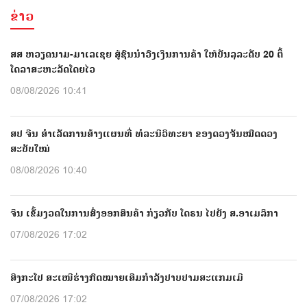
ຂ່າວ
ສສ ຫວຽດນາມ-ມາເລເຊຍ ສູ້ຊົນນຳວົງເງິນການຄ້າ ໃຫ້ບັນລຸລະດັບ 20 ຕື້
ໂດລາສະຫະລັດໂດຍໄວ
08/08/2026 10:41
ສປ ຈີນ ສຳເລັດການສ້າງແຜນທີ່ ທໍລະນີວິທະຍາ ຂອງດວງຈັນໝົດດວງ
ສະບັບໃໝ່
08/08/2026 10:40
ຈີນ ເຂັ້ມງວດໃນການສົ່ງອອກສິນຄ້າ ກ່ຽວກັບ ໂດຣນ ໄປຍັງ ສ.ອາເມລິກາ
07/08/2026 17:02
ສິງກະໂປ ສະເໜີຮ່າງກົດໝາຍເສີມກຳລັງປາບປາມສະແກມເມີ
07/08/2026 17:02