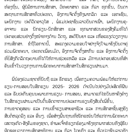
ທ້ອງຖິ່ນ, ຜູ້ບໍລິຫານການສຶກສາ, ວິທະຍາສາດ ແລະ ກິລາ ທຸກຂ້ັນ, ບັນດາ
ສະຖານການສຶກສາທົ່ວປະເທດ, ອົງການຈັດຕັ້ງທັງພາກລັດ ແລະ ເອກະຊົນ,
ພະນັກງານ ປະຕິວັດອາວຸໂສ , ພໍ່ແມ່ປະຊາຊົນລາວບັນດາເຜົ່າ, ພະນັກງານຄູ-
ອາຈານ ແລະ ນັກຮຽນ-ນັກສຶກສາ ແລະ ທຸກພາກສ່ວນຂອງສັງຄົມທີ່ໄດ້
ປະກອບສ່ວນຢ່າງຕັ້ງໜ້າທາງດ້ານ ວັດຖຸ, ສະຕິປັນຍາ ແລະ ເຫື່ອແຮງຕ່ວຽກງານ
ການສຶກສາ. ຂໍຖືໂອກາດນີ້, ສະແດງຄວາມຂອບໃຈຢ່າງຈິງໃຈມາຍັງບັນດາຄູ່
ຮ່ວມພັດທະນາ, ປະເທດເພື່ອນມິດ, ອົງການຈັດຕັ້ງສາກົນ ແລະ ອົງການຈັດຕັ້ງ
ທີ່ບໍ່ສັງກັດລັດຖະບານທີ່ໄດ້ໃຫ້ການຊ່ວຍເຫລືອ ແລະ ມີການປະກອບສ່ວນທີ່ສໍາ
ຄັນເຂົ້າໃນວຽກງານການພັດທະນາການສຶກສາໃນສົກຮຽນຜ່ານມາ.
ພີ່ນ້ອງຮ່ວມຊາດທີ່ນັບຖື ແລະ ຮັກແພງ. ເພື່ອກຽມຄວາມພ້ອມໃຫ້ແກ່ການ
ຮຽນ-ການສອນໃນສົກຮຽນ 2025- 2026 ດໍາເນີນໄປຢ່າງມີປະສິດທິຜົນ
ແລະ ຮັບປະກັນຄຸນນະພາບການຮຽນ- ການສອນ, ສາມາດແກ້ໄຂບັນຫາຄົງຄ້າງ
ໃນສົກຮຽນຜ່ານມາເປັນຕ້ົນອັດຕາການປະລະການຮຽນຍັງສືບຕ່ໍເພ່ີຂຶ້ນ,
ການຂາດຄູສອນ ແລະ ການເຂົ້າຮຽນສາຍອາຊີວະ ແລະ ການສຶກສາຊັ້ນສູງຍັງ
ສືບຕໍ່ຫລຸດລົງ ແລະ ອື່ນໆ. ເພື່ອສ້າງພື້ນຖານທີ່ໜັກແໜ້ນໃຫ້ແກ່ການພັດທະນາ
ເສດຖະກິດ-ສັງຄົມຂອງຊາດ, ຂ້າພະເຈົ້າຂໍຮຽກຮ້ອງມາຍັງທຸກພາກສ່ວນທັງຜູ້ຮັບ
ຜິດຊອບວຽກງານສຶກສາທິການ ແລະ ກິລາ ໂດຍກົງ ແລະ ທົ່ວປວງຊົນລາວທັງ