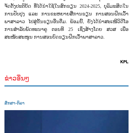
ຈັດຕັ້ງປະຕິບັດ ທີ່ໄດ້ນຳໃຊ້ໃນສົກຮຽນ 2024-2025, ບຸລິມະສິດໃນ
ການປັບປຸງ ແລະ ການຂະຫຍາຍສື່ການຮຽນ ການສອນຝຶກເວົ້າ
ພາສາລາວ ໄປສູ່ຂັ້ນຮຽນອື່ນຕື່ມ. ພ້ອມນີ້, ຍັງໄດ້ນຳສະເໜີວິດີໂອ
ການສຳລັບພັດທະນາຄູ ຕອນທີ 25 ເຊິ່ງສ້າງໂດຍ ສວສ ເພື່ອ
ສະໜັບສະໜູນ ການສອນບົດຮຽນຝຶກເວົ້າພາສາລາວ.
KPL
ຂ່າວອື່ນໆ
ສຶກສາ-ກິລາ