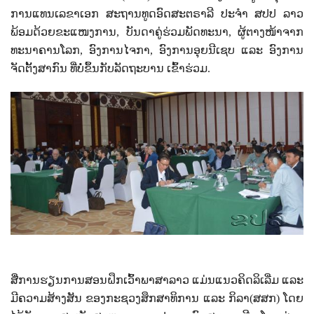
ການແທນເລຂາເອກ ສະຖານທູດອົດສະຕຣາລີ ປະຈຳ ສປປ ລາວ
ພ້ອມດ້ວຍຂະແໜງການ
, ບັນດາຄູ່ຮ່ວມພັດທະນາ, ຜູ້ຕາງໜ້າຈາກ
ທະນາຄານໂລກ, ອົງການໄຈກາ, ອົງການອຸຍນີເຊບ ແລະ ອົງການ
ຈັດຕັ້ງສາກົນ ທີ່ບໍ່ຂຶ້ນກັບລັດຖະບານ ເຂົ້າຮ່ວມ.
ສື່ການຮຽນການສອນຝຶກເວົ້າພາສາລາວ ແມ່ນແນວຄິດລິເລີ່ມ ແລະ
ມີຄວາມສ້າງສັນ ຂອງກະຊວງສຶກສາທິການ ແລະ ກິລາ(ສສກ) ໂດຍ