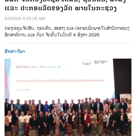
ແລະ ປະກອບລົດຂອງລັດ ພາຍໃນກະຊວງ
8/5/2026 9:55:28 AM
ກອງປະຊຸມຈັດສັນ, ຖອນຄືນ, ສະສາງ ແລະ ປະກອບລົດພາຍໃນສຳນັກກະຊວງ
ສຶກສາທິການ ແລະ ກິລາ ຈັດຂຶ້ນໃນວັນທີ 4 ສິງຫາ 2026
ສຶກສາ-ກິລາ