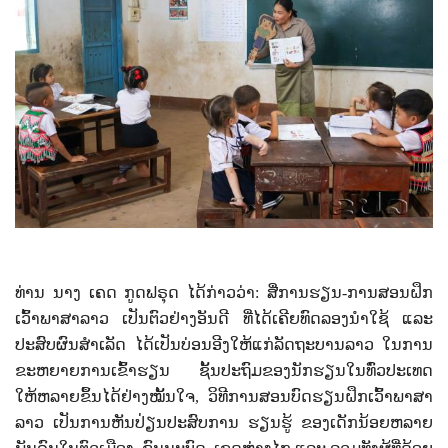
ທ່ານ ນາງ ເຄດ ກູດຟຣຸດ ໄດ້ກ່າວວ່າ: ສື່ການຮຽນ-ການສອນຝຶກ
ເວົ້າພາສາລາວ ເປັນຕົວຢ່າງອັນດີ ທີ່ໄດ້ເຄີຍທົດລອງນຳໃຊ້ ແລະ
ປະສົບຜົນສຳເລັດ ໄດ້ເປັນບ່ອນອີງໃຫ້ແກ່ລັດຖະບານລາວ ໃນການ
ຂະຫຍາຍການເຂົ້າຮຽນ ຊັ້ນປະຖົມຂອງນັກຮຽນໃນທົ່ວປະເທດ
ໃຫ້ຫລາຍຂຶ້ນໄດ້ຢ່າງໝັ້ນໃຈ, ວິທີການສອນບົດຮຽນຝຶກເວົ້າພາສາ
ລາວ ເປັນການຫັນປ່ຽນປະສົບການ ຮຽນຮູ້ ຂອງເດັກນ້ອຍຫລາຍ