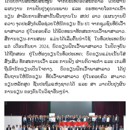
ໄດ້ຮັບການສະໜັບສະໜູນ ຈາກປະເທດອົດສະຕຣາລີ ໂດຍຜ່ານ
ແຜນງານ ການປັບປຸງຄຸນນະພາບ ແລະ ຂະຫຍາຍໂອກາດເຂົ້າ
ຮຽນ ສຳລັບການສຶກສາຂັ້ນພື້ນຖານໃນ ສປປ ລາວ (ແຜນງານບີ
ຄວາ) ຈຸດປະສົງກໍເພື່ອຊ່ວຍໃຫ້ນັກຮຽນ ຂັ້ນ ປ1 ຈາກຊຸມຊົນທີ່ບໍ່ເວົ້າ
ພາສາລາວ ຢູ່ໃນຄອບຄົວ ໄດ້ພັດທະນາທັກສະການເວົ້າພາສາລາວ.
ສື່ການຮຽນ-ການສອນ ແມ່ນໄດ້ເລີ່ມຕົ້ນນຳໃຊ້ ໃນທົ່ວປະເທດນັບ
ແຕ່ ເດືອນກັນຍາ 2024
, ບົດຮຽນຝຶກເວົ້າພາສາລາວ ໃນປັດຈຸບັນ
ໄດ້ຖືກສອນ ຢູ່ໃນຫ້ອງຮຽນໃນທົ່ວປະເທດ; ບົດຮຽນແມ່ນເນັ້ນໃສ່
ສົ່ງເສີມ ທັກສະການເວົ້າ ແລະ ການຟັງ ຜ່ານກິດຈະກຳ ແລະ ເກມທີ່
ຖືເອົານັກຮຽນເປັນໃຈກາງ, ບົດຮຽນຝຶກເວົ້າພາສາລາວ ໄດ້ປູ
ພື້ນຖານໃຫ້ນັກຮຽນ ທີ່ບໍ່ເວົ້າພາສາລາວ ຢູ່ໃນຄອບຄົວ ສາມາດ
ຮຽນຫລັກສູດ ຊັ້ນປະຖົມແຫ່ງຊາດໄດ້ ແລະ ສາ ມາດປັບປຸງຜົນ
ການຮຽນ ຂອງຕົນໃນວິຊາອື່ນໆນຳ.