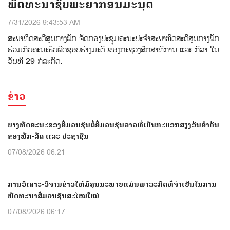
ພັດທະນາຊັບພະຍາກອນມະນຸດ
7/31/2026 9:43:53 AM
ສະພາທິດສະດີສູນກາງພັກ ຈັດກອງປະຊຸມຄະນະປະຈໍາສະພາທິດສະດີສູນກາງພັກ
ຮ່ວມກັບຄະນະຮັບຜິດຊອບຮ່າງມະຕິ ຂອງກະຊວງສຶກສາທິການ ແລະ ກິລາ ໃນ
ວັນທີ 29 ກໍລະກົດ.
ຂ່າວ
ບາງທັດສະນະຂອງສື່ມວນຊົນຕໍ່ສື່ມວນຊົນລາວທີ່ເປັນກະບອກສຽງອັນສຳຄັນ
ຂອງພັກ-ລັດ ແລະ ປະຊາຊົນ
07/08/2026 06:21
ການວິເຄາະ-ວິຈານຂ່າວໃຫ້ມີຄຸນນະພາບແມ່ນພາລະກິດທີ່ຈຳເປັນໃນການ
ພັດທະນາສື່ມວນຊົນສະໄໝໃໝ່
07/08/2026 06:17