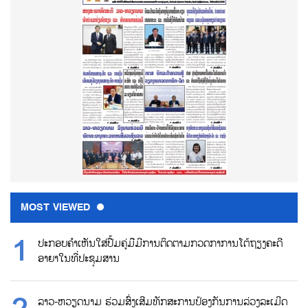
MOST VIEWED
ປະກອບຄຳເຫັນໃສ່ປື້ມຄູ່ມືມີການຕິດຕາມກວດກາການໂຕ້ຖຽງຄະດີ
ອາຍາໃນທີ່ປະຊຸມສານ
ລາວ-ຫວຽດນາມ ຮ່ວມສົ່ງເສີມທັກສະການປ້ອງກັນການລ່ວງລະເມີດ