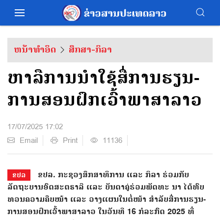
ຫນ້າທຳອິດ
ສຶກສາ-ກິລາ
ຫາລືການນຳໃຊ້ສື່ການຮຽນ-
ການສອນຝຶກເວົ້າພາສາລາວ
17/07/2025 17:02
Email
Print
11136
ຂປລ. ກະຊວງສຶກສາທິການ ແລະ ກິລາ ຮ່ວມກັບ
ຂປລ
ລັດຖະບານອົດສະຕຣາລີ ແລະ ບັນດາຄູ່ຮ່ວມພັດທະ ນາ ໄດ້ທົບ
ທວນຄວາມຄືບໜ້າ ແລະ ວາງແຜນໃນຕໍ່ໜ້າ ສຳລັບສື່ການຮຽນ-
ການສອນຝຶກເວົ້າພາສາລາວ ໃນວັນທີ 16 ກໍລະກົດ 2025 ທີ່