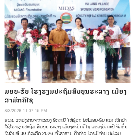
ມອບ-ຮັບ ໂຮງຮຽນປະຖົມສົບບູນຮະລາງ ເມືອງ
ສາມັກຄິໄຊ
8/3/2026 11:07:15 PM
ຂປລ. ແຫລ່ງຂ່າວຈາກແຂວງ ອັດຕະປື ໃຫ້ຮູ້ວ່າ: ພິທີມອບ-ຮັບ ແລະ ເປີດນຳ
ໃຊ້ໂຮງຮຽນປະຖົມ ສົມບູນ ຮະລາງ ເມືອງສາມັກຄີໄຊ ແຂວງອັດຕະປື ຈັດຂຶ້ນ
ໃນວັນທີ 30 ກໍລະກົດ 2026 ທີ່ໂຮງຮຽນ ດັ່ງກ່າວ ໂດຍມີທ່ານ ປະໂລມ