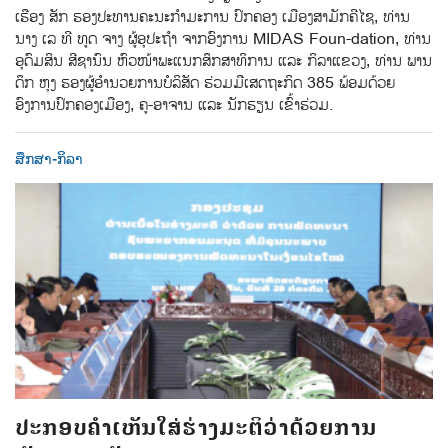
ເຮືອງ ສັກ ຮອງປະທານຄະນະກຳມະການ ປົກຄອງ ເມືອງສາມັກຄີໄຊ, ທ່ານ
ນາງ ເລ ທີ ທູດ ຈາງ ຜູ້ອຸປະຖຳ ຈາກອົງການ MIDAS Foun-dation, ທ່ານ
ອຸດົມສິນ ສີຊານົນ ຫົວໜ້າພະແນກສຶກສາທິການ ແລະ ກິລາແຂວງ, ທ່ານ ພານ
ດຶກ ຫຸງ ຮອງຜູ້ອຳນວຍການບໍລິສັດ ຮ່ວມມືເສດຖະກິດ 385 ພ້ອມດ້ວຍ
ອົງການປົກຄອງເມືອງ, ຄູ-ອາຈານ ແລະ ນັກຮຽນ ເຂົ້າຮ່ວມ.
ສຶກສາ-ກິລາ
ປະກອບຄຳເຫັນໃສ່ຮ່າງມະຕິວ່າດ້ວຍການ