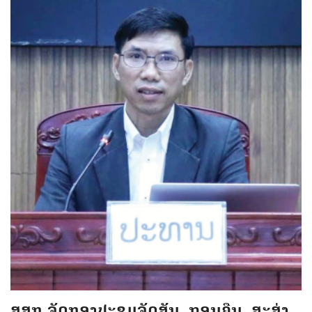
ສສກ ຈັດກອງປະຊຸມຈັດສັນ, ຖອນຄືນ, ສະສ່ງ