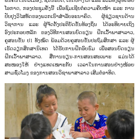
ພັນຄົນໃນຕົວເມືອງ, ຊົນນະບົດ, ເຂດຫ່າງໄກ ແລະ ລວມທັງຜູ້ທີ່ດ້ອຍ
ໂອກາດ, ກອງປະຊຸມຄັ້ງນີ້ ເພື່ອຊົມເຊີຍຕໍ່ຄວາມຄືບໜ້າ ແລະ ການ
ປັບປຸງວິໄສທັດຂອງພວກເຮົາສຳລັບອະນາຄົດ. ຜູ້ຊ່ຽວຊານດ້ານ
ວິຊາການ ແລະ ຜູ້ຈັດຕັ້ງປະຕິບັດຂັ້ນທ້ອງຖິ່ນ ໄດ້ອະທິບາຍເຖິງ
ອົງປະກອບຫລັກ ຂອງວິທີການສອນບົດຮຽນ ຝຶກເວົ້າພາສາລາວ,
ຄູສອນຂັ້ນ ປ1 ທັງໝົດ ພ້ອມດ້ວຍຄູສອນຂັ້ນປະຖົມສຶກສາ ແລະ ຜູ້
ເຮັດວຽກສຶກສານິເທດ ໄດ້ຮັບການຝຶກອົບຮົມ ເພື່ອສອນບົດຮຽນ
ຝຶກເວົ້າພາສາລາວ. ສື່ການຮຽນ-ການສອນສະເພາະ ແມ່ນໄດ້
ສະໜອງໃຫ້ ຢ່າງແທດເໝາະກັບ ເວລາໃນການສອນຢ່າງໜ້ອຍ
ສາມຊົ່ວໂມງ ຂອງການສອນວິຊາພາສາລາວ ເສີມຕໍ່ອາທິດ.