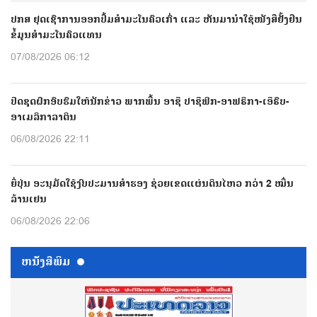
ປກສ ຢຸດເຊົາການອອກປື້ມສຳມະໂນຄົວເກົ່າ ແລະ ຫັນມານຳໃຊ້ໜັງສືຢັ້ງຢືນ
ຂໍ້ມູນສຳມະໂນຄົວແທນ
07/08/2026 06:12
ປີດຊຸດຝຶກອົບຮົມໃຫ້ນັກຂ່າວ ພາກພື້ນ ອາຊີ ປາຊີຟິກ-ອາຟຣິກາ-ເອີຣົບ-
ອາເມລິກາລາຕິນ
06/08/2026 22:11
ຍີ່ປຸ່ນ ອະນຸມັດໃຊ້ງົບປະມານສຳຮອງ ຊ່ວຍເຂດແຜ່ນດິນໄຫວ ກວ່າ 2 ໝື່ນ
ລ້ານເຢນ
06/08/2026 22:06
ຫນ້ັງສືພິມ