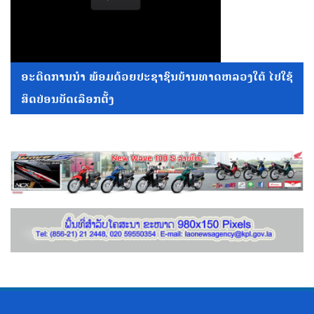
ອະດີດການນໍາ ພ້ອມດ້ວຍປະຊາຊົນບ້ານທາດຫລວງໃຕ້ ໄປໃຊ້
ສິດປ່ອນບັດເລືອກຕັ້ງ