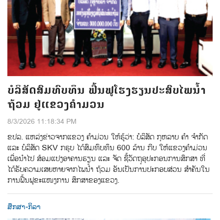
ບໍລິສັດສົມທົບທຶນ ຟື້ນຟູໂຮງຮຽນປະສົບໄພນ້ຳ
ຖ້ວມ ຢູ່ແຂວງຄຳມວນ
8/3/2026 11:18:34 PM
ຂປລ. ແຫລ່ງຂ່າວຈາກແຂວງ ຄຳມ່ວນ ໃຫ້ຮູ້ວ່າ: ບໍລິສັດ ກຸຫລາບ ຄໍາ ຈໍາກັດ
ແລະ ບໍລິສັດ SKV ກຣຸບ ໄດ້ສົມທົບທຶນ 600 ລ້ານ ກີບ ໃຫ້ແຂວງຄໍາມ່ວນ
ເພື່ອນໍາໄປ ສ້ອມແປງອາຄານຮຽນ ແລະ ຈັດ ຊ້ືວັດຖຸອຸປະກອນການສຶກສາ ທ່ີ
ໄດ້ຮັບຄວາມເສຍຫາຍຈາກໄພນ້ໍາ ຖ້ວມ ອັນເປັນການປະກອບສ່ວນ ສໍາຄັນໃນ
ການຟື້ນຟູຂະແໜງການ ສຶກສາຂອງແຂວງ.
ສຶກສາ-ກິລາ