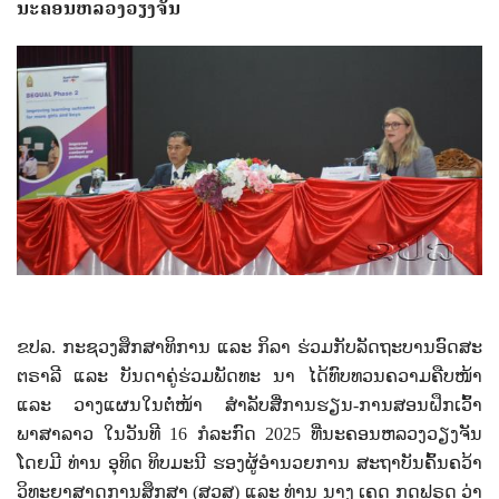
ນະຄອນຫລວງວຽງຈັນ
ຂປລ. ກະຊວງສຶກສາທິການ ແລະ ກິລາ ຮ່ວມກັບລັດຖະບານອົດສະ
ຕຣາລີ ແລະ ບັນດາຄູ່ຮ່ວມພັດທະ ນາ ໄດ້ທົບທວນຄວາມຄືບໜ້າ
ແລະ ວາງແຜນໃນຕໍ່ໜ້າ ສຳລັບສື່ການຮຽນ-ການສອນຝຶກເວົ້າ
ພາສາລາວ ໃນວັນທີ 16 ກໍລະກົດ 2025 ທີ່ນະຄອນຫລວງວຽງຈັນ
ໂດຍມີ ທ່ານ ອຸທິດ ທິບມະນີ ຮອງຜູ້ອໍານວຍການ ສະຖາບັນຄົ້ນຄວ້າ
ວິທະຍາສາດການສຶກສາ (ສວສ) ແລະ ທ່ານ ນາງ ເຄດ ກູດຟຣຸດ ວ່າ