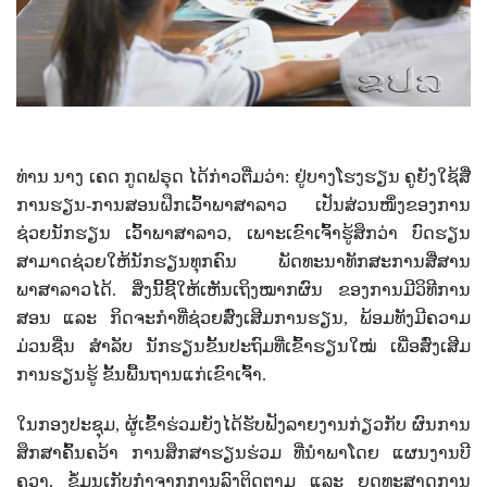
ທ່ານ ນາງ ເຄດ ກູດຟຣຸດ ໄດ້ກ່າວຕື່ມວ່າ: ຢູ່ບາງໂຮງຮຽນ ຄູຍັງໃຊ້ສື່
ການຮຽນ-ການສອນຝຶກເວົ້າພາສາລາວ ເປັນສ່ວນໜຶ່ງຂອງການ
ຊ່ວຍນັກຮຽນ ເວົ້າພາສາລາວ
, ເພາະເຂົາເຈົ້າຮູ້ສຶກວ່າ ບົດຮຽນ
ສາມາດຊ່ວຍໃຫ້ນັກຮຽນທຸກຄົນ ພັດທະນາທັກສະການສື່ສານ
ພາສາລາວໄດ້. ສິ່ງນີ້ຊີ້ໃຫ້ເຫັນເຖິງໝາກຜົນ ຂອງການມີວິທີການ
ສອນ ແລະ ກິດຈະກຳທີ່ຊ່ວຍສົ່ງເສີມການຮຽນ, ພ້ອມທັງມີຄວາມ
ມ່ວນຊື່ນ ສຳລັບ ນັກຮຽນຂັ້ນປະຖົມທີ່ເຂົ້າຮຽນໃໝ່ ເພື່ອສົ່ງເສີມ
ການຮຽນຮູ້ ຂັ້ນພື້ນຖານແກ່ເຂົາເຈົ້າ.
ໃນກອງປະຊຸມ, ຜູ້ເຂົ້າຮ່ວມຍັງໄດ້ຮັບຟັງລາຍງານກ່ຽວກັບ ຜົນການ
ສຶກສາຄົ້ນຄວ້າ ການສຶກສາຮຽນຮ່ວມ ທີ່ນຳພາໂດຍ ແຜນງານບີ
ຄວາ
, ຂໍ້ມູນເກັບກຳຈາກການລົງຕິດຕາມ ແລະ ຍຸດທະສາດການ