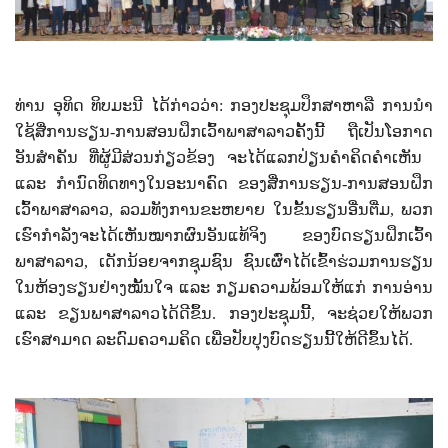
ທ່ານ ອຸທິດ ທິບມະນີ ໄດ້ກ່າວວ່າ: ກອງປະຊຸມປຶກສາຫາລື ການນຳ
ໃຊ້ສື່ການຮຽນ-ການສອນຝຶກເວົ້າພາສາລາວຄັ້ງ​ນີ້ ຖື​ເປັນ​ໂອກາດ​
ອັນ​ສຳຄັນ​ ທີ່​ຜູ້​ມີ​ສ່ວນ​ກ່ຽວຂ້ອງ​ ຈະໄດ້​ແລກປ່ຽນ​ຄຳຄິດຄຳເຫັນ ​
ແລະ ກຳນົດ​ທິດ​ທາງ​ໃນ​ອະນາຄົດ ​ຂອງ​ສື່ການຮຽນ-ການສອນຝຶກ
ເວົ້າພາສາລາວ
, ລວມທັງ​ການ​ຂະຫຍາຍ​ ໃນຂັ້ນ​ຮຽນ​ອື່ນຕື່ມ, ພວກ
ເຮົາກໍາລັງຈະໄດ້ເຫັນໝາກຜົນອັນແທ້ຈິງ ຂອງບົດຮຽນຝຶກເວົ້າ
ພາສາລາວ, ເດັກນ້ອຍຈາກຊຸມຊົນ ຊົນເຜົ່າໄດ້ເຂົ້າຮ່ວມການຮຽນ
ໃນຫ້ອງຮຽນຢ່າງໝັ້ນໃຈ ແລະ ກຽມຄວາມພ້ອມໃຫ້ແກ່ ການອ່ານ
ແລະ ຂຽນພາສາລາວໄດ້ດີຂຶ້ນ. ກອງປະຊຸມ​ນີ້​, ຈະຊ່ວຍ​ໃຫ້​ພວກ​
ເຮົາ​ສາມາດ ​ລະດົມຄວາມຄິດ ເພື່ອປັບປຸງບົດຮຽນ​ນີ້ໃຫ້ດີຂຶ້ນ​ໄດ້.