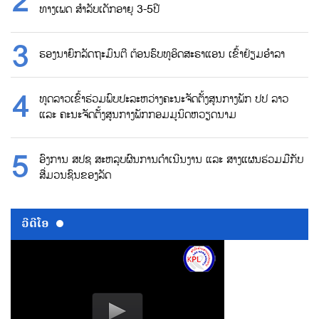
ທາງເພດ ສຳລັບເດັກອາຍຸ 3-5ປີ
ຮອງນາຍົກລັດຖະມົນຕີ ຕ້ອນຮົບທູອິດສະຣາແອນ ເຂົ້າຢ້ຽມອຳລາ
ທູດລາວເຂົ້າຮ່ວມພົບປະລະຫວ່າງຄະນະຈັດຕັ້ງສູນກາງພັກ ປປ ລາວ
ແລະ ຄະນະຈັດຕັ້ງສູນກາງພັກກອມມູນິດຫວຽດນາມ
ອົງການ ສປຊ ສະຫລຸບຜົນການດຳເນີນງານ ແລະ ສາງແຜນຮ່ວມມືກັບ
ສື່ມວນຊົນຂອງລັດ
ວີດີໂອ