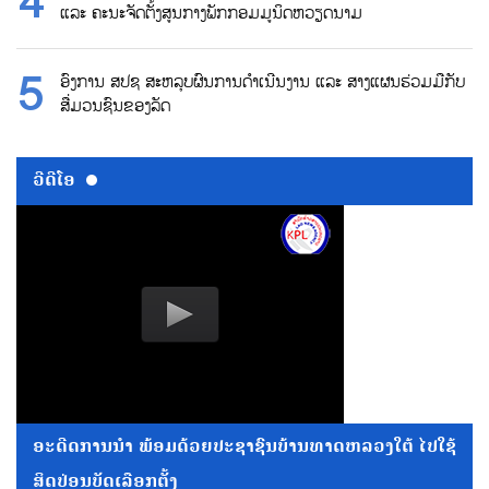
ແລະ ຄະນະຈັດຕັ້ງສູນກາງພັກກອມມູນິດຫວຽດນາມ
ອົງການ ສປຊ ສະຫລຸບຜົນການດຳເນີນງານ ແລະ ສາງແຜນຮ່ວມມືກັບ
ສື່ມວນຊົນຂອງລັດ
ວີດີໂອ
ອະດີດການນໍາ ພ້ອມດ້ວຍປະຊາຊົນບ້ານທາດຫລວງໃຕ້ ໄປໃຊ້
ສິດປ່ອນບັດເລືອກຕັ້ງ