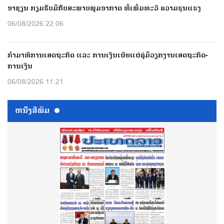
ອາຊຽນ ກຽມຮັບມືກັບສະພາບພູມອາກາດ ທີ່ເພີ່ມທະວີ ຄວາມຮຸນແຮງ
06/08/2026 22:06
ກຳມາທິການເສດຖະກິດ ແລະ ການເງິນເຜີຍແຜ່ຄູ່ມືວຽກງານເສດຖະກິດ-
ການເງິນ
06/08/2026 11:21
ຫນ້ັງສືພິມ