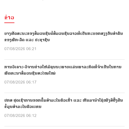
ຂ່າວ
ບາງທັດສະນະຂອງສື່ມວນຊົນຕໍ່ສື່ມວນຊົນລາວທີ່ເປັນກະບອກສຽງອັນສຳຄັນ
ຂອງພັກ-ລັດ ແລະ ປະຊາຊົນ
07/08/2026 06:21
ການວິເຄາະ-ວິຈານຂ່າວໃຫ້ມີຄຸນນະພາບແມ່ນພາລະກິດທີ່ຈຳເປັນໃນການ
ພັດທະນາສື່ມວນຊົນສະໄໝໃໝ່
07/08/2026 06:17
ປກສ ຢຸດເຊົາການອອກປື້ມສຳມະໂນຄົວເກົ່າ ແລະ ຫັນມານຳໃຊ້ໜັງສືຢັ້ງຢືນ
ຂໍ້ມູນສຳມະໂນຄົວແທນ
07/08/2026 06:12