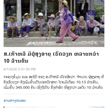
ສ.ເກົາຫລີ ມີຜູ້ສູງອາຍຸ ເຮັດວຽກ ຫລາຍກວ່າ
10 ລ້ານຄົນ
8/7/2026 5:01:59 PM
ກະຊວງຂໍ້ມູນ ແລະ ສະຖິຕິ ຂອງ ສ.ເກົາຫລີ ເປີດເຜີຍວ່າ: ຈໍານວນ ຜູ້ສູງອາຍຸ ທີ່
ຍັງເຮັດວຽກ ຍັງເພີ່ມຂຶ້ນເປັນປະຫວັດສາດ ໂດຍມີເກືອບ 10,13 ລ້ານຄົນ,
ເພີ່ມຂຶ້ນ 345.000 ຄົນ ເຊິ່ງຖືເປັນ ຄັ້ງທຳອິດ ທີ່ສູງກວ່າ ລະດັບ 10 ລ້ານຄົນ
ຂ່າວຕ່າງປະເທດ