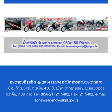
ສະຫງວນລິຂະສິດ @ 2014 (ຂປລ) ສຳນັກຂ່າວສານປະເທດລາວ
ບ້ານ ດົງໂພນແຮ່, ຖະຫນົນ 450 ປີ, ເມືອງ ຫາດຊາຍຟອງ, ນະຄອນຫລວງ
ວຽງຈັນ, ສປປ ລາວ Tel: (856-21) 21 5402, Fax: 21 5402, e-mail:
laonewsagency@kpl.gov.la