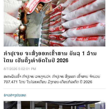
ກຳປູເຈຍ ຈະສົ່ງອອກເຂົ້າສານ ບັນລຸ 1 ລ້ານ
ໂຕນ ເປັນຄັ້ງທຳອິດໃນປີ 2026
8/7/2026 5:02:01 PM
ສະຫະພັນເຂົ້າ ກຳປູເຈຍ ລາຍງານວ່າ: ກໍາປູເຈຍ ສົ່ງອອກ ເຂົ້າສານ ຈຳນວນ
707.471 ໂຕນ ໃນໄລຍະເດືອນ ມັງກອນ-ເດືອນກໍລະກົດ ປີ 2026
ຂ່າວຕ່າງປະເທດ