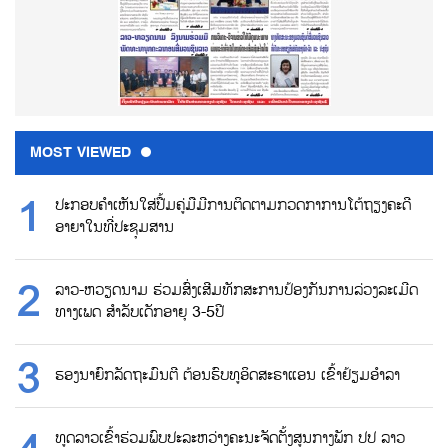
MOST VIEWED
ປະກອບຄຳເຫັນໃສ່ປື້ມຄູ່ມືມີການຕິດຕາມກວດກາການໂຕ້ຖຽງຄະດີ
ອາຍາໃນທີ່ປະຊຸມສານ
ລາວ-ຫວຽດນາມ ຮ່ວມສົ່ງເສີມທັກສະການປ້ອງກັນການລ່ວງລະເມີດ
ທາງເພດ ສຳລັບເດັກອາຍຸ 3-5ປີ
ຮອງນາຍົກລັດຖະມົນຕີ ຕ້ອນຮົບທູອິດສະຣາແອນ ເຂົ້າຢ້ຽມອຳລາ
ທູດລາວເຂົ້າຮ່ວມພົບປະລະຫວ່າງຄະນະຈັດຕັ້ງສູນກາງພັກ ປປ ລາວ