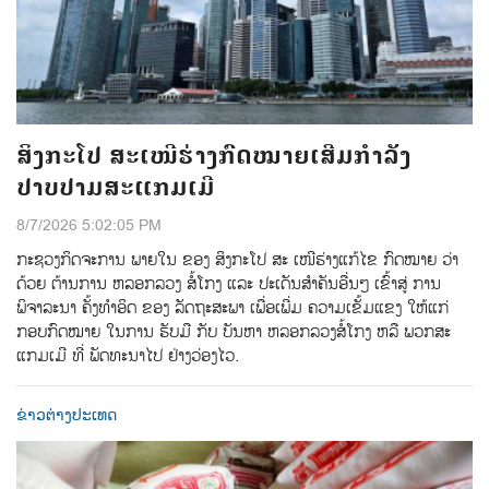
ສິງກະໂປ ສະເໜີຮ່າງກົດໝາຍເສີມກຳລັງ
ປາບປາມສະແກມເມີ
8/7/2026 5:02:05 PM
ກະຊວງກິດຈະການ ພາຍໃນ ຂອງ ສິງກະໂປ ສະ ເໜີຮ່າງແກ້ໄຂ ກົດໝາຍ ວ່າ
ດ້ວຍ ຕ້ານການ ຫລອກລວງ ສໍ້ໂກງ ແລະ ປະເດັນສຳຄັນອື່ນໆ ເຂົ້າສູ່ ການ
ພິຈາລະນາ ຄັ້ງທຳອິດ ຂອງ ລັດຖະສະພາ ເພື່ອເພີ່ມ ຄວາມເຂັ້ມແຂງ ໃຫ້ແກ່
ກອບກົດໝາຍ ໃນການ ຮັບມື ກັບ ບັນຫາ ຫລອກລວງສໍ້ໂກງ ຫລື ພວກສະ
ແກມເມີ ທີ່ ພັດທະນາໄປ ຢ່າງວ່ອງໄວ.
ຂ່າວຕ່າງປະເທດ