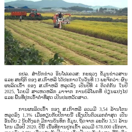
ຂປລ. ສຳນັກຂ່າວ ອິນໂຟເຄວສ: ກະຊວງ ຂໍ້ມູນຂ່າວສານ
ແລະ ສະຖິຕິ ຂອງ ສ.ເກົາຫລີ ໄດ້ປະກາດໃນວັນທີ
13
ພະຈິກວ່າ: ຜົນ
ຜະລິດເຂົ້າ ຂອງ ສ.ເກົາຫລີ ຫລຸດລົງ ເປັນປີທີ 4 ຕິດຕໍ່ກັນ ໃນປີ
2025,
ໂດຍມີ ສາເຫດຫລັກ ມາຈາກ ການບໍລິໂພກທີ່ ປ່ຽນແປງໄປ
ແລະ ພື້ນທີ່ປູກເຂົ້າຕໍ່າທີ່ສຸດ ເປັນປະຫວັດສາດ.
ການຜະລິດເຂົ້າ ຂອງ ສ.ເກົາຫລີ ລວມມີ
3
,
54
ລ້ານໂຕນ
ຫລຸດລົງ
1
,
3%
ເມື່ອທຽບກັບປີກາຍນີ້ ເຊິ່ງເປັນຕົວເລກຕໍ່າສຸດ ເປັນ
ອັນດັບ 2 ນັບຕັ້ງແຕ່ ມີການບັນທຶກ ຂໍ້ມູນ
,
ຖັດຈາກ ລະດັບ
3
,
51
ລ້ານ
ໂຕນ ເມື່ອປີ
2020.
ປີນີ້ ເນື້ອທີການປູກເຂົ້າ ລວມມີ
678
.
000
ເຮັກຕາ,