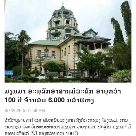
ມຽນມາ ອະນຸລັກອາຄານມໍລະດົກ ອາຍຸກວ່າ
100 ປີ ຈຳນວນ 6.000 ກວ່າແຫ່ງ
8/7/2026 5:01:58 PM
ສຳນັກບູຮານຄະດີ ແລະ ພິພິທະພັນແຫ່ງຊາດ ສັງກັດ ກະຊວງ ໂຮງແຮມ, ການ
ທ່ອງທ່ຽວ ແລະ ວັດທະນະທຳຂອງ ມຽນມາ ລາຍງານວ່າ: ປະຈຸບັນ ມຽນມາ ມີ
ອາຄານເກົ່າແກ່ ທີ່ມີ ອາຍຸຫລາຍກວ່າ 100 ປີ