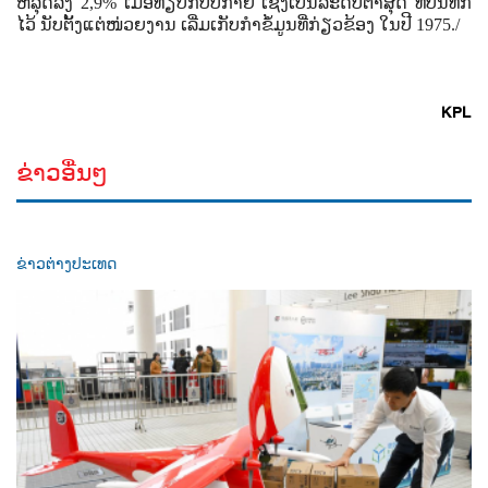
ຫລຸດລົງ
2
,
9%
ເມື່ອທຽບກັບປີກາຍ ເຊິ່ງເປັນລະດັບຕໍ່າສຸດ ທີ່ບັນທຶກ
ໄວ້ ນັບຕັ້ງແຕ່ໜ່ວຍງານ ເລີ່ມເກັບກຳຂໍ້ມູນທີ່ກ່ຽວຂ້ອງ ໃນປີ
1975.
/
KPL
ຂ່າວອື່ນໆ
ຂ່າວຕ່າງປະເທດ