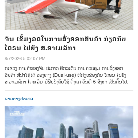
ຈີນ ເຂັ້ມງວດໃນການສົ່ງອອກສິນຄ້າ ກ່ຽວກັບ
ໂດຣນ ໄປຍັງ ສ.ອາເມລິກາ
8/7/2026 5:02:07 PM
ກະຊວງ ການຄ້າຂອງຈີນ ປະກາດ ຍົກລະດັບ ການຄວບຄຸມ ການສົ່ງອອກ
ສິນຄ້າ ທີ່ນຳໃຊ້ໄດ້ ສອງທາງ (Dual-use) ທີ່ກ່ຽວຂ້ອງກັບ ໂດຣນ ໄປຍັງ
ສ.ອາເມລິກາ ໂດຍເລີ່ມ ມີຜົນບັງຄັບໃຊ້ ຕັ້ງແຕ່ ວັນທີ 5 ສິງຫາ ເປັນຕົ້ນໄປ.
ຂ່າວຕ່າງປະເທດ