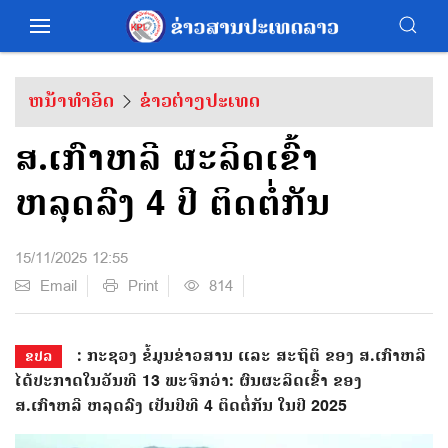
ຫນ້າທຳອິດ
ຂ່າວຕ່າງປະເທດ
ສ.ເກົາຫລີ ຜະລິດເຂົ້າ
ຫລຸດລົງ 4 ປີ ຕິດຕໍ່ກັນ
15/11/2025 12:55
Email
Print
814
: ກະຊວງ ຂໍ້ມູນຂ່າວສານ ແລະ ສະຖິຕິ ຂອງ ສ.ເກົາຫລີ
ຂປລ
ໄດ້ປະກາດໃນວັນທີ 13 ພະຈິກວ່າ: ຜົນຜະລິດເຂົ້າ ຂອງ
ສ.ເກົາຫລີ ຫລຸດລົງ ເປັນປີທີ 4 ຕິດຕໍ່ກັນ ໃນປີ 2025