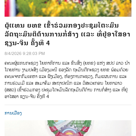
ຜູ້ແທນ ຍທຂ ເຂົ້າຮ່ວມກອງປະຊຸມໂຕະມົນ
ລັດຖະມົນຕີດ້ານການກໍ່ສ້າງ ແລະ ທີ່ຢູ່ອາໃສອາ
ຊຽນ-ຈີນ ຄັ້ງທີ 4
8/4/2026 9:28:03 PM
ຄະນະຜູ້ແທນກະຊວງ ໂຍທາທິການ ແລະ ຂົນສົ່ງ (ຍທຂ) ແຫ່ງ ສປປ ລາວ ນໍາ
ໂດຍທ່ານ ງາມປະສົງ ເມືອງມະນີ ຮອງລັດ ຖະມົນຕີກະຊວງ ຍທຂ ພ້ອມດ້ວຍ
ຄະນະຈາກກົມເຄຫາ ແລະ ຜັງເມືອງ, ຫ້ອງການກະຊວງ, ກົມແຜນການ ແລະ
ການຮ່ວມມື ແລະ ສະມາຄົມ ສະຖາປະນິກ ແລະ ວິສະວະກອນ ໂຍທາລາວ
(ສສວ) ເຂົ້າຮ່ວມກອງ ປະຊຸມໂຕະມົນລັດຖະມົນຕີດ້ານ ການກໍ່ສ້າງ ແລະ ທີ່ຢູ່
ອາໄສອາ ຊຽນ-ຈີນ ຄັ້ງທີ 4
ການເມືອງ