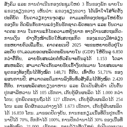
ສັງຄົມ ແລະ ການດຳເນີນກອງປະຊຸມໃຫຍ່
3
ຂັ້ນຂອງພັກ ພາຍໃນ
ແຂວງຊຽງຂວາງ ເຫັນວ່າ: ແຂວງຊຽງ​ຂວາງ
ໄດ້ເອົາໃຈໃສ່ຈັດຕັ້ງ
ປະຕິບັດ ບັນດາວຽກງານຈຸດສຸມ ຕາມມະຕິກອງປະຊຸມໃຫຍ່ຂັ້ນ
ຂອງຕົນ ຕິດພັນກັບການແຂ່ງຂັນຮັກຊາດ-ພັດທະນາ ແລະ ບັນດາມ
າດຕະ ການ ໃນການແກ້ໄຂຄວາມຫຍຸ້ງຍາກ ທາງດ້ານເສດຖະກິດ-
ການເງິນ ຢ່າງຕັ້ງໜ້າເຮັດໃຫ້ເສດຖະກິດ ຂອງແຂວງມີທ່າອ່ຽງ
ຂະຫຍາຍຕົວເພີ່ມຂຶ້ນ
,
ຄາດຄະເນປີ 2025 ຈະຂະຫຍາຍຕົວຢູ່ໃນ
ລະດັບ 6%
,
ລວມຍອດຜະລິດຕະພັນພາຍໃນ (
GDP)
ໃຫ້ບັນລຸ 6.850
ກວ່າຕື້ກີບ, ລາຍຮັບສະເລ່ຍຕໍ່ຫົວຄົນຈະບັນລຸໄດ້ 1.153 ໂດລາ
ສະຫະລັດ; ສາມາດຈັດເກັບລາຍຮັບເຂົ້າງົບປະມານ ໂດຍສະເພາະ
ພູດຂອງທ້ອງຖິ່ນໄດ້ທັງໝົດ 148,71 ຕື້ກີບ
,
ເທົ່າກັບ 51,71% ຂອງ
ແຜນການປີ; ສາມາດລະດົມການລົງທຶນທົ່ວສັງຄົມໄດ້ທັງໝົດ 2.420
ຕື້ກີບ. ການຜະລິດ
ສະບຽງອາຫານ ແລະ ພືດເປັນສິນຄ້າ ເປັນຕົ້ນ
ປູກສາລີຫວານ ໄດ້
105
ເຮັກຕາ
,
ເກັບກູ້ຜົນຜະລິດ ໄດ້
1
.
00
0 ກວ່າ
ໂຕນ
;
ປູກພືດຕະກູນຖົ່ວໄດ້
127
ເຮັກຕາ
,
ເກັບກູ້ຜົນຜະລິດໄດ້
254
ໂຕນ ແລະ ພືດຜັກລວມຕ່າງໆໄດ້
1
.
673
ເຮັກຕາ
,
ເກັບກູ້ຜົນຜະລິດ
ໄດ້
16
.
859
ໂຕນ. ມາຮອດປັດຈຸບັນ, ການກະກຽມເນື້ອທີ່ດິນປູກເຂົ້າ
ນາປີໄດ້
70%,
ຕົກກ້າໄດ້
100%,
ການປັກດຳນາໄດ້
30%
ຂອງເນື້ອທີ່
ນາທັງໝົດ
21.000
ເຮັກຕາ
;
ການລ້ຽງສັດໃຫຍ່ ກໍເປັນຂະບວນ