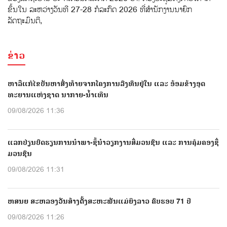
ຂຶ້ນໃນ ລະຫວ່າງວັນທີ 27-28 ກໍລະກົດ 2026 ທີ່ສໍານັກງານນາຍົກ
ລັດຖະມົນຕີ,
ຂ່າວ
ຫາລືແກ້ໄຂບັນຫາສົ່ງທ້າຍຈາກໂຄງການລົງທຶນຢູ່ໃນ ແລະ ອ້ອມຂ້າງອຸດ
ທະຍານແຫ່ງຊາດ ນາກາຍ-ນໍ້າເທີນ
09/08/2026 11:36
ແລກປ່ຽນບົດຮຽນການນຳພາ-ຊີ້ນຳວຽກງານສື່ມວນຊົນ ແລະ ການຄຸ້ມຄອງຊື່
ມວນຊົນ
09/08/2026 11:31
ຫສນຍ ສະຫລອງວັນສ້າງຕັ້ງສະຫະພັນແມ່ຍິງລາວ ຄົບຮອບ 71 ປີ
09/08/2026 11:26