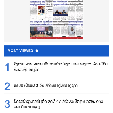
MOST VIEWED
ອົງການ ສປຊ ສະຫລຸບຜົນການດຳເນີນງານ ແລະ ສາງແຜນຮ່ວມມືກັບ
ສື່ມວນຊົນຂອງລັດ
ອອປສ ເຜີຍແຜ່ 3 ວັນ ສຳຄັນຂອງພັກຂອງຊາດ
ປິດຊຸດບຳລຸງພາສາອັງກິດ ຊຸດທີ 47 ສຳລັບພະນັກງານ ກຕທ, ຄຕພ
ແລະ ບັນດາກະຊວງ