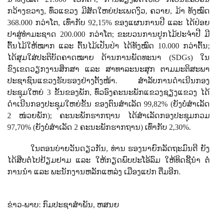
ກວ້າງຂວາງ
,
ທົ່ວແຂວງ ມີສັດໃຫຍ່ປະເພດງົວ
,
ຄວາຍ
,
ມ້າ ທັງໝົດ
368
.000 ກວ່າໂຕ
,
ເທົ່າກັບ
92
,
15%
ຂອງແຜນການປີ ແລະ ໄດ້ປ່ອຍ
ປາສູ່ທໍາມະຊາດ
200
.
000
ກວ່າໂຕ
;
ຂະບວນການປູກໄມ້ປະຈຳປີ ມີ
ຕົ້ນໄມ້ໃຫ້ໝາກ ແລະ ຕົ້ນໄມ້ເປັນປ່າ ໄດ້ທັງໝົດ
10
.
000
ກວ່າຕົ້ນ;
ໄດ້ສຸມໃສ່ປະຕິບັດຄາດໝາຍ ດ້ານການພັດທະນາ (
SDGs
) ໃນ
ຂົງເຂດວຽກງານສຶກສາ ແລະ ສາທາລະນະສຸກ ຕາມມະຕິສະພາ
ປະຊາຊົນແຂວງຮັບຮອງຢ່າງຕັ້ງໜ້າ. ສໍາລັບການດໍາເນີນກອງ
ປະຊຸມໃຫຍ່ 3 ຂັ້ນຂອງພັກ
,
ທົ່ວອົງຄະນະພັກແຂວງຊຽງແຂວງ ໄດ້
ດໍາເນີນກອງປະຊຸມໃຫຍ່ຂັ້ນ ຂອງຕົນສໍາເລັດ
99
,
82%
(
ຍັງບໍ່ສໍາເລັດ
2
ໜ່ວຍພັກ)
;
ຄະນະພັກຮາກຖານ ໄດ້ສໍາເລັດກອງປະຊຸມກວມ
97
,
70% (
ຍັງບໍ່ສໍາເລັດ
2
ຄະນະພັກຮາກຖານ) ເທົ່າກັບ
2
,
30%.
ໃນຕອນບ່າຍວັນດຽວກັນ, ທ່ານ ຮອງນາຍົກລັດຖະມົນຕີ ຍັງ
ໄດ້ສືບຕໍ່ໄປຢ້ຽມຢາມ ແລະ ໃຫ້ກຽດພົບປະໂອ້ລົມ ໃຫ້ທິດຊີ້ນຳ ຕໍ່
ການນຳ ແລະ ພະນັກງານຫລັກແຫລ່ງ ເມືອງແປກ ຕື່ມອີກ.
ຂ່າວ-ພາບ: ກົມປະຊາສຳພັນ, ຫສນຍ