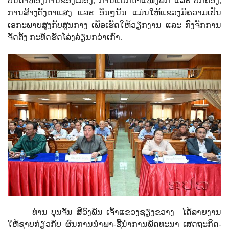
ບັນດາຫ້ອງການຂອງເມືອງ
,
ການແຍກຕຳແໜ່ງພັກ ແລະ ປົກຄອງ,
ການສ້າງຕັ້ງຕາແສງ ແລະ ອື່ນໆນັ້ນ ແມ່ນໃຫ້ແຂວງມີຄວາມເປັນ
ເອກະພາບສູງກັບສູນກາງ ເພື່ອເຮັດໃຫ້ວຽກງານ ແລະ ກົງຈັກການ
ຈັດຕັ້ງ ກະທັດຮັດໂລ່ງລ່ຽນກວ່າເກົ່າ.
ທ່ານ ບຸນຈັນ ສີວົງພັນ ເຈົ້າແຂວງຊຽງຂວາງ
ໄດ້ລາຍງານ
ໃຫ້ຊາບກ່ຽວກັບ ຜົນການນຳພາ-ຊີ້ນຳການພັດທະນາ ເສດຖະກິດ-