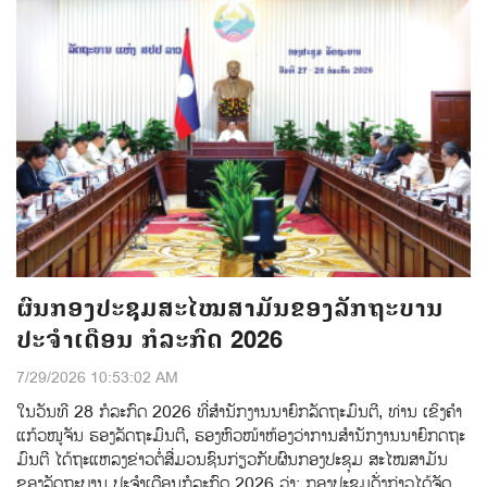
ຜົນກອງປະຊຸມສະໄໝສາມັນຂອງລັກຖະບານ
ປະຈຳເດືອນ ກໍລະກົດ 2026
7/29/2026 10:53:02 AM
ໃນວັນທີ 28 ກໍລະກົດ 2026 ທີ່ສໍານັກງານນາຍົກລັດຖະມົນຕີ, ທ່ານ ເຂິງຄຳ
ແກ້ວໜູຈັນ ຮອງລັດຖະມົນຕີ, ຮອງຫົວໜ້າຫ້ອງວ່າການສໍານັກງານນາຍົກດຖະ
ມົນຕີ ໄດ້ຖະແຫລງຂ່າວຕໍ່ສ່ືມວນຊົນກ່ຽວກັບຜົນກອງປະຊຸມ ສະໄໝສາມັນ
ຂອງລັດຖະບານ ປະຈຳເດືອນກໍລະກົດ 2026 ວ່າ: ກອງປະຊຸມດັ່ງກ່າວໄດ້ຈັດ