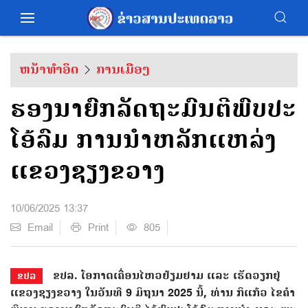
ຫນ້າທຳອິດ
ການເມືອງ
ຮອງນາຍົກລັດຖະມົນຕີພົບປະ
ໂອ້ລົມ ການນຳຫລັກແຫລ່ງ
ແຂວງຊຽງຂວາງ
10/06/2025 13:37
Email
Print
805
ຂປລ. ​ໂອກາດ​ເຄື່ອນ​ໄຫວ​ຢ້ຽມຢາມ ​ແລະ ເຮັດວຽກຢູ່
ຂປລ
ແຂວງຊຽງຂວາງ ໃນວັນທີ 9 ມິຖຸນາ 2025 ນີ້, ທ່ານ ກິແກ້ວ ໄຂຄໍາ