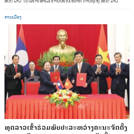
ສປປ ລາວ ໃນໂອກາດສໍາເລັດການປະຕິບັດໜ້າທີ່ ການທູດຢູ່ ສປປ ລາວ.
ການເມືອງ
ທູດລາວເຂົ້າຮ່ວມພົບປະລະຫວ່າງຄະນະຈັດຕັ້ງ