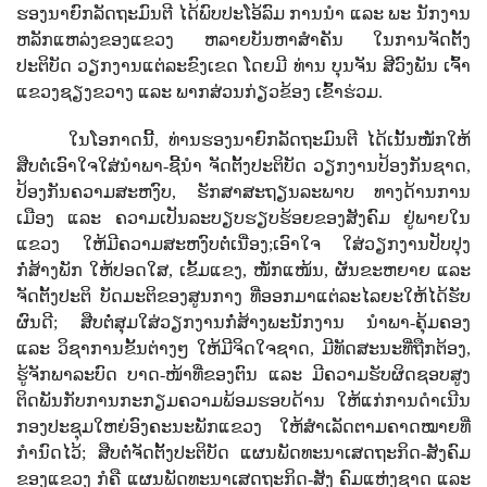
ຮອງນາຍົກລັດຖະມົນຕີ ​ໄດ້ພົບປະໂອ້ລົມ ການນຳ ແລະ ພະ ນັກງານ
ຫລັກແຫລ່ງຂອງແຂວງ ຫລາຍ​ບັນຫາ​ສໍາຄັນ​ ໃນ​ການຈັດ​ຕັ້ງ​
ປະຕິບັດ​ ວຽກ​ງານ​ແຕ່ລະ​ຂົງ​ເຂດ ​ໂດຍ​ມີ ທ່ານ ບຸນຈັນ ສີວົງພັນ ເຈົ້າ
ແຂວງຊຽງຂວາງ ​ແລະ ພາກສ່ວນ​ກ່ຽວຂ້ອງ ​ເຂົ້າ​ຮ່ວມ.
ໃນໂອກາດນີ້, ທ່ານຮອງນາຍົກລັດຖະມົນຕີ ໄດ້ເນັ້ນໜັກໃຫ້
ສືບຕໍ່ເອົາໃຈໃສ່ນໍາພາ-ຊີ້ນໍາ ຈັດຕັ້ງປະຕິບັດ ວຽກງານປ້ອງກັນຊາດ
,
ປ້ອງກັນຄວາມສະຫງົບ
,
ຮັກສາສະຖຽນລະພາບ ທາງດ້ານການ
ເມືອງ ແລະ ຄວາມເປັນລະບຽບຮຽບຮ້ອຍຂອງສັງຄົມ ຢູ່ພາຍໃນ
ແຂວງ ໃຫ້ມີຄວາມສະຫງົບຕໍ່ເນື່ອງ;ເອົາໃຈ ໃສ່ວຽກງານປັບປຸງ
ກໍ່ສ້າງພັກ ໃຫ້ປອດໃສ
,
ເຂັ້ມແຂງ
,
ໜັກແໜ້ນ
,
ຜັນຂະຫຍາຍ ແລະ
ຈັດຕັ້ງປະຕິ ບັດມະຕິຂອງສູນກາງ ທີ່ອອກມາແຕ່ລະໄລຍະໃຫ້ໄດ້ຮັບ
ຜົນດີ; ສືບຕໍ່ສຸມໃສ່ວຽກງານກໍ່ສ້າງພະນັກງານ ນໍາພາ-ຄຸ້ມຄອງ
ແລະ ວິຊາການຂັ້ນຕ່າງໆ ໃຫ້ມີຈິດໃຈຊາດ
,
ມີທັດສະນະທີ່ຖືກຕ້ອງ
,
ຮູ້ຈັກພາລະບົດ ບາດ-ໜ້າທີ່ຂອງຕົນ ແລະ ມີຄວາມຮັບຜິດຊອບສູງ
ຕິດພັນກັບການກະກຽມຄວາມພ້ອມຮອບດ້ານ ໃຫ້ແກ່ການດໍາເນີນ
ກອງປະຊຸມໃຫຍ່ອົງຄະນະພັກແຂວງ ໃຫ້ສຳເລັດຕາມຄາດໝາຍທີ່
ກຳນົດໄວ້; ສືບຕໍ່ຈັດຕັ້ງປະຕິບັດ ແຜນພັດທະນາເສດຖະກິດ-ສັງຄົມ
ຂອງແຂວງ ກໍຄື ແຜນພັດທະນາເສດຖະກິດ-ສັງ ຄົມແຫ່ງຊາດ ແລະ