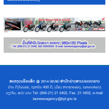
ສະຫງວນລິຂະສິດ @ 2014 (ຂປລ) ສຳນັກຂ່າວສານປະເທດລາວ
ບ້ານ ດົງໂພນແຮ່, ຖະຫນົນ 450 ປີ, ເມືອງ ຫາດຊາຍຟອງ, ນະຄອນຫລວງ
ວຽງຈັນ, ສປປ ລາວ Tel: (856-21) 21 5402, Fax: 21 5402, e-mail:
laonewsagency@kpl.gov.la