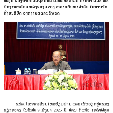
ພິທູນ ຮອງນາຍົກລັດຖະມົນຕີ ​ໄດ້ພົບປະໂອ້ລົມ ການນຳ ແລະ ພະ
ນັກງານຫລັກແຫລ່ງຂອງແຂວງ ຫລາຍ​ບັນຫາ​ສໍາຄັນ​ ໃນ​ການຈັດ​
ຕັ້ງ​ປະຕິບັດ​ ວຽກ​ງານ​ແຕ່ລະ​ຂົງ​ເຂດ
ຂປລ. ​ໂອກາດ​ເຄື່ອນ​ໄຫວ​ຢ້ຽມຢາມ ​ແລະ ເຮັດວຽກຢູ່ແຂວງ
ຊຽງຂວາງ ໃນວັນທີ 9 ມິຖຸນາ 2025 ນີ້, ທ່ານ ກິແກ້ວ ໄຂຄໍາພິທູນ