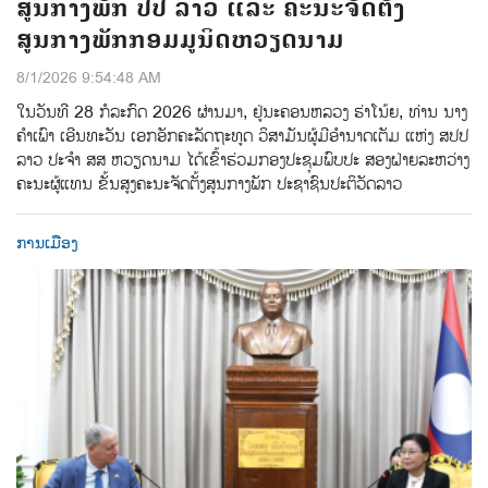
ສູນກາງພັກ ປປ ລາວ ແລະ ຄະນະຈັດຕັ້ງ
ສູນກາງພັກກອມມູນິດຫວຽດນາມ
8/1/2026 9:54:48 AM
ໃນວັນທີ 28 ກໍລະກົດ 2026 ຜ່ານມາ, ຢູ່ນະຄອນຫລວງ ຮ່າໂນ້ຍ, ທ່ານ ນາງ
ຄຳເພົາ ເອີນທະວັນ ເອກອັກຄະລັດຖະທູດ ວິສາມັນຜູ້ມີອຳນາດເຕັມ ແຫ່ງ ສປປ
ລາວ ປະຈຳ ສສ ຫວຽດນາມ ໄດ້ເຂົ້າຮ່ວມກອງປະຊຸມພົບປະ ສອງຝ່າຍລະຫວ່າງ
ຄະນະຜູ້ແທນ ຂັ້ນສູງຄະນະຈັດຕັ້ງສູນກາງພັກ ປະຊາຊົນປະຕິວັດລາວ
ການເມືອງ