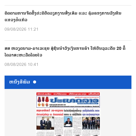
ຕິດຕາມການຈັດຕັ້ງປະຕິບັດວຽກງານສົ່ງເສີມ ແລະ ຄຸ້ມຄອງການລົງທຶນ
ແຂວງບໍ່ແກ້ວ
09/08/2026 11:21
ສສ ຫວຽດນາມ-ມາເລເຊຍ ສູ້ຊົນນຳວົງເງິນການຄ້າ ໃຫ້ບັນລຸລະດັບ 20 ຕື້
ໂດລາສະຫະລັດໂດຍໄວ
08/08/2026 10:41
ຫນ້ັງສືພິມ