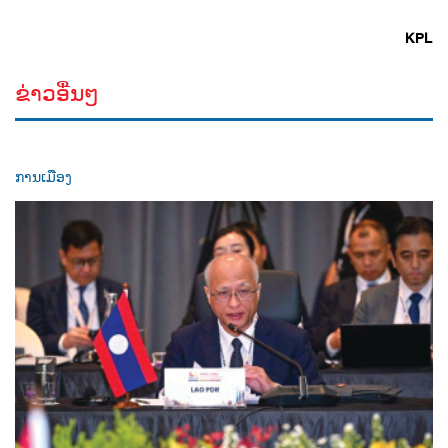
KPL
ຂ່າວອື່ນໆ
ການເມືອງ