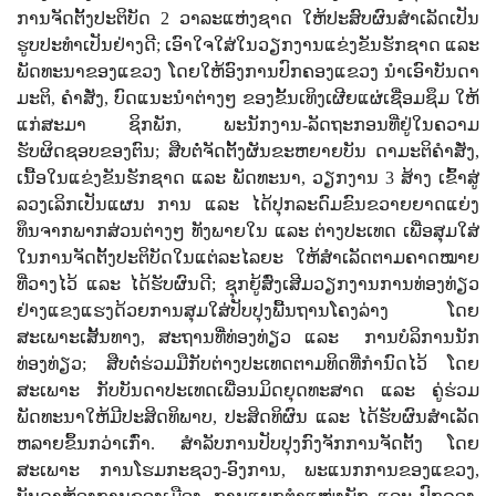
ການຈັດຕັ້ງປະຕິບັດ 2 ວາລະແຫ່ງຊາດ ໃຫ້ປະສົບຜົນສຳເລັດເປັນ
ຮູບປະທຳເປັນຢ່າງດີ; ເອົາໃຈໃສ່ໃນວຽກງານແຂ່ງຂັນຮັກຊາດ ແລະ
ພັດທະນາຂອງແຂວງ ໂດຍໃຫ້ອົງການປົກຄອງແຂວງ ນຳເອົາບັນດາ
ມະຕິ
,
ຄໍາສັ່ງ
,
ບົດແນະນໍາຕ່າງໆ ຂອງຂັ້ນເທິງເຜີຍແຜ່ເຊື່ອມຊຶມ ໃຫ້
ແກ່ສະມາ ຊິກພັກ
,
ພະນັກງານ-ລັດຖະກອນທີ່ຢູ່ໃນຄວາມ
ຮັບຜິດຊອບຂອງຕົນ
;
ສືບຕໍ່ຈັດຕັ້ງຜັນຂະຫຍາຍບັນ ດາມະຕິຄຳສັ່ງ
,
ເນື້ອໃນແຂ່ງຂັນຮັກຊາດ ແລະ ພັດທະນາ
,
ວຽກງານ
3
ສ້າງ ເຂົ້າສູ່
ລວງເລິກເປັນແຜນ ການ ແລະ ໄດ້ປຸກລະດົມຂົນຂວາຍຍາດແຍ່ງ
ທຶນຈາກພາກສ່ວນຕ່າງໆ ທັງພາຍໃນ ແລະ ຕ່າງປະເທດ ເພື່ອສຸມໃສ່
ໃນການຈັດຕັ້ງປະຕິບັດໃນແຕ່ລະໄລຍະ ໃຫ້ສໍາເລັດຕາມຄາດໝາຍ
ທີ່ວາງໄວ້ ແລະ ໄດ້ຮັບຜົນດີ; ຊຸກຍູ້ສົ່ງເສີມວຽກງານການທ່ອງທ່ຽວ
ຢ່າງແຂງແຮງດ້ວຍການສຸມໃສ່ປັບປຸງພື້ນຖານໂຄງລ່າງ ໂດຍ
ສະເພາະເສັ້ນທາງ
,
ສະຖານທີ່່ທ່ອງທ່ຽວ ແລະ
ການບໍລິການນັກ
ທ່ອງທ່ຽວ; ສືບຕໍ່ຮ່ວມມືກັບຕ່າງປະເທດຕາມທິດທີ່ກຳນົດໄວ້ ໂດຍ
ສະເພາະ ກັບບັນດາປະເທດເພື່ອນມິດຍຸດທະສາດ ແລະ ຄູ່ຮ່ວມ
ພັດທະນາໃຫ້ມີປະສິດທິພາບ
,
ປະສິດທິຜົນ ແລະ ໄດ້ຮັບຜົນສໍາເລັດ
ຫລາຍຂຶ້ນກວ່າເກົ່າ. ສຳລັບການປັບປຸງກົງຈັກການຈັດຕັ້ງ ໂດຍ
ສະເພາະ ການໂຮມກະຊວງ-ອົງການ
,
ພະແນກການຂອງແຂວງ
,