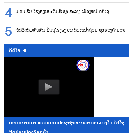
ມອບ-ຮັບ ໂຮງຮຽນປະຖົມສົບບູນຮະລາງ ເມືອງສາມັກຄິໄຊ
ບໍລິສັດສົມທົບທຶນ ຟື້ນຟູໂຮງຮຽນປະສົບໄພນ້ຳຖ້ວມ ຢູ່ແຂວງຄຳມວນ
ວີດີໂອ
ອະດີດການນໍາ ພ້ອມດ້ວຍປະຊາຊົນບ້ານທາດຫລວງໃຕ້ ໄປໃຊ້
ສິດປ່ອນບັດເລືອກຕັ້ງ