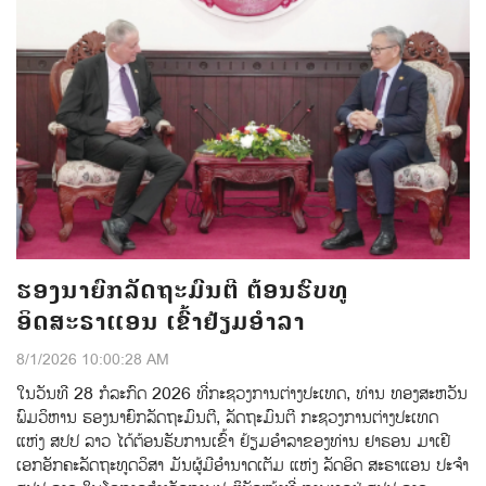
ຮອງນາຍົກລັດຖະມົນຕີ ຕ້ອນຮົບທູ
ອິດສະຣາແອນ ເຂົ້າຢ້ຽມອຳລາ
8/1/2026 10:00:28 AM
ໃນວັນທີ 28 ກໍລະກົດ 2026 ທີ່ກະຊວງການຕ່າງປະເທດ, ທ່ານ ທອງສະຫວັນ
ພົມວິຫານ ຮອງນາຍົກລັດຖະມົນຕີ, ລັດຖະມົນຕີ ກະຊວງການຕ່າງປະເທດ
ແຫ່ງ ສປປ ລາວ ໄດ້ຕ້ອນຮັບການເຂົ້າ ຢ້ຽມອໍາລາຂອງທ່ານ ຢາຣອນ ມາເຢີ
ເອກອັກຄະລັດຖະທູດວິສາ ມັນຜູ້ມີອໍານາດເຕັມ ແຫ່ງ ລັດອິດ ສະຣາແອນ ປະຈໍາ