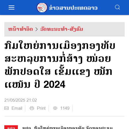
ຫນ້າທຳອິດ
ວັດທະນະທຳ-ສັງຄົມ
ກົມໃຫຍ່ການເມືອງກອງທັບ
ສະຫລຸບການກໍ່ສ້າງ ໜ່ວຍ
ພັກປອດໃສ ເຂັ້ມແຂງ ໜັກ
ແໜ້ນ ປີ 2024
21/05/2025 21:02
Email
Print
1149
ຂປລ. ກົມໃຫຍ່ການເມືອງກອງທັບ ຈັດກອງປະຊຸມ
ຂປລ