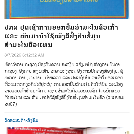
ປກສ ຢຸດເຊົາການອອກປື້ມສຳມະໂນຄົວເກົ່າ
ແລະ ຫັນມານຳໃຊ້ໜັງສືຢັ້ງຢືນຂໍ້ມູນ
ສຳມະໂນຄົວແທນ
8/7/2026 6:12:32 AM
ຫ້ອງວ່າການກະຊວງ ປ້ອງກັນຄວາມສະຫງົບ ແຈ້ງມາຍັງ ຫ້ອງການບັນດາ
ກະຊວງ, ອົງການ ທຽບເທົ່າ, ສະພາແຫ່ງຊາດ, ອົງ ການປົກຄອງທ້ອງຖິ່ນ, ຜູ້
ປະກອບ ການ, ທະຫານ, ຕຳຫລວດ ແລະ ປະຊາຊົນບັນດາເຜົ່າໃນຂອບເຂດ
ທົ່ວປະເທດກ່ຽວກັບໄດ້ຢຸດເຊົາ ການອອກປຶ້ມສຳມະໂນຄົວໃຫ້ພົນ ລະເມືອງ
ລາວແບບເກົ່າຫັນມາຈົດ ທະບຽນສໍາມະໂນຄົວແບບເອເລັກ ໂຕຣນິກແບບ
ທັນສະໄໝ ແລະ ຫັນ ມານຳໃຊ້ໜັງສືຢັ້ງຢືນຂໍ້ມູນສໍາ ມະໂນຄົວ (ແບບຟອມ
ສຄ07)
ວັດທະນະທຳ-ສັງຄົມ