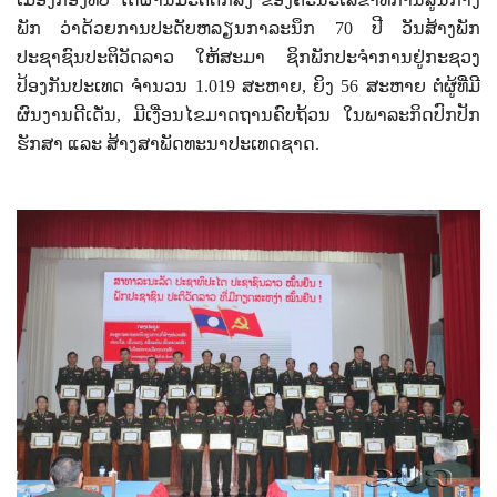
ພັກ ວ່າດ້ວຍການປະດັບຫລຽນກາລະນຶກ
70
ປີ ວັນສ້າງພັກ
ປະຊາຊົນປະຕິວັດລາວ ໃຫ້ສະມາ ຊິກພັກປະຈໍາການຢູ່ກະຊວງ
ປ້ອງກັນປະເທດ ຈໍານວນ
1.019
ສະຫາຍ
,
ຍິງ
56
ສະຫາຍ ຕໍ່ຜູ້ທີ່ມີ
ຜົນງານດີເດັ່ນ
,
ມີເງື່ອນໄຂມາດຖານຄົບຖ້ວນ ໃນພາລະກິດປົກປັກ
ຮັກສາ ແລະ ສ້າງສາພັດທະນາປະເທດຊາດ.