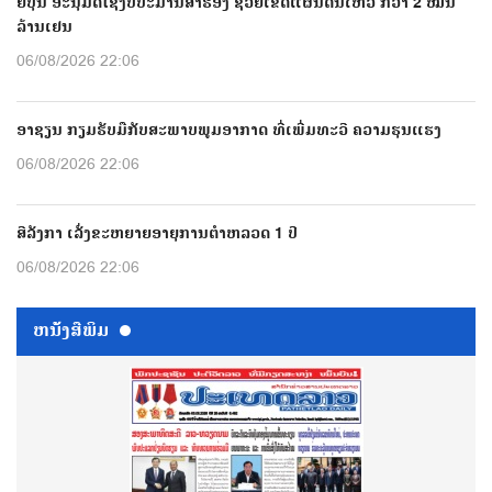
ຍີ່ປຸ່ນ ອະນຸມັດໃຊ້ງົບປະມານສຳຮອງ ຊ່ວຍເຂດແຜ່ນດິນໄຫວ ກວ່າ 2 ໝື່ນ
ລ້ານເຢນ
06/08/2026 22:06
ອາຊຽນ ກຽມຮັບມືກັບສະພາບພູມອາກາດ ທີ່ເພີ່ມທະວີ ຄວາມຮຸນແຮງ
06/08/2026 22:06
ສີລັງກາ ເລັ່ງຂະຫຍາຍອາຍຸການຕຳຫລວດ 1 ປີ
06/08/2026 22:06
ຫນ້ັງສືພິມ