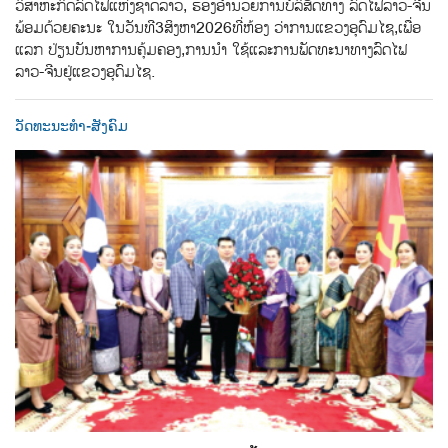
ວິສາຫະກິດລົດໄຟແຫ່ງຊາດລາວ,​ ຮອງອຳນວຍການບໍລິສັດທາງ ລົດໄຟ​ລາວ-ຈີນ​
ພ້ອມດ້ວຍຄະນະ​ ໃນວັນທີ​3​ສິງຫາ​2026​ທີ່ຫ້ອງ ວ່າການ​ແຂວງອຸດົມໄຊ,​ເພື່ອ
ແລກ​ ປ່ຽນບັນຫາການຄຸ້ມຄອງ,​ການນຳ ໃຊ້​ແລະ​ການພັດທະນາທາງລົດໄຟ​
ລາວ-ຈີນ​ຢູ່​ແຂວງອຸດົມໄຊ.
ວັດທະນະທຳ-ສັງຄົມ