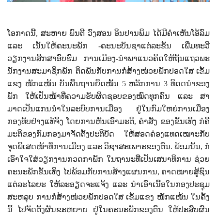
ໂອກາດນີ້
,
ສະຫາຍ ພົນຕີ ວົງສອນ ອິນປານພິມ ໄດ້ມີຄຳເຫັນໂອ້ລົມ
ແລະ ເນັ້ນໃຫ້ຄະນະພັກ -ຄະນະບັນຊາແຕ່ລະຂັ້ນ ເພີ່ມທະວີ
ວຽກງານສຶກສາອົບຮົມ ການເມືອງ-ນໍາພາແນວຄິດໃຫ້ຖັນແຖວພະ
ນັກງານສະມາຊິກພັກ ຕິດພັນກັບການກໍ່ສ້າງໜ່ວຍພັກປອດໃສ ເຂັ້ມ
ແຂງ ໜັກແໜ້ນ ບັນພື້ນຖານຍຶດໝັ້ນ
5
ຫລັກການ
3
ທິດດນໍາຂອງ
ພັກ ໃຫ້ເປັນໜ້າທີ່ຄວາມຮັບຜິດຊອບຂອງໝົດທຸກຄົນ ແລະ ສາ
ມາດເປັນແກນນໍາໃນລະບົບການເມືອງ ຢູ່ໃນກົມໃຫຍ່ການເມືອງ
ກອງທັບຢ່າງແທ້ຈິງ ໂດຍການຫັນເອົາມະຕິ
,
ຄໍາສັ່ງ ຂອງຂັ້ນເທິງ ກໍຄື
ມະຕິຂອງກົມກອງມາຈັດຕັ້ງປະຕິບັດ ໃຫ້ສອດຄ່ອງແທດເໝາະກັບ
ຈຸດພິເສດໜ້າທີ່ການເມືອງ ແລະ ວິຊາສະເພາະຂອງຕົນ. ພ້ອມນັ້ນ
,
ກໍ
ເອົາໃຈໃສ່ວຽກງານກວດກາພັກ ໃນຖານະທີ່ເປັນເສນາທິການ ຊ່ວຍ
ຄະນະພັກຂັ້ນເທິງ ໄປພ້ອມກັບການສ້າງແຜນການ
,
ຄາດໝາຍສູ້ຊົນ
ແຕ່ລະໄລຍະ ໃຫ້ລະອຽດຈະແຈ້ງ ແລະ ນໍາເອົາເນື້ອໃນກອງປະຊຸມ
ສະຫລຸບ ການກໍ່ສ້າງໜ່ວຍພັກປອດໃສ ເຂັ້ມແຂງ ໜັກແໜ້ນ ໃນຄັ້ງ
ນີ້ ໄປຈັດຕັ້ງຜັນຂະຫຍາຍ ຢູ່ໃນຄະນະພັກຂອງຕົນ ໃຫ້ປະສົບຜົນ