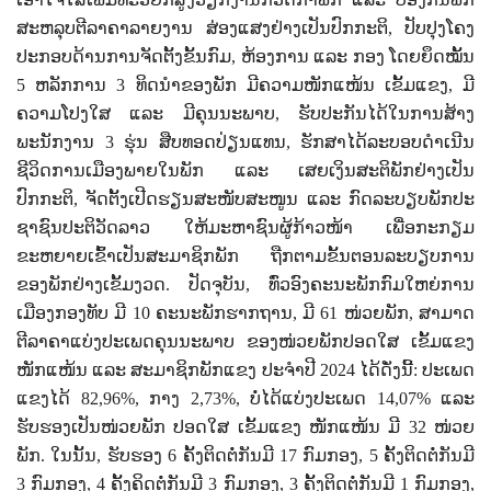
ສະຫລຸບຕີລາຄາລາຍງານ ສ່ອງແສງຢ່າງເປັນປົກກະຕິ
,
ປັບປຸງໂຄງ
ປະກອບດ້ານການຈັດຕັ້ງຂັ້ນກົມ
,
ຫ້ອງການ ແລະ ກອງ ໂດຍຍຶດໝັ້ນ
5
ຫລັກການ
3
ທິດນໍາຂອງພັກ ມີຄວາມໜັກແໜ້ນ ເຂັ້ມແຂງ
,
ມີ
ຄວາມໂປງໃສ ແລະ ມີຄຸນນະພາບ
,
ຮັບປະກັນໄດ້ໃນການສ້າງ
ພະນັກງານ
3
ຮຸ່ນ ສືບທອດປ່ຽນແທນ
,
ຮັກສາໄດ້ລະບອບດໍາເນີນ
ຊີວິດການເມືອງພາຍໃນພັກ ແລະ ເສຍເງິນສະຕິພັກຢ່າງເປັນ
ປົກກະຕິ
,
ຈັດຕັ້ງເປີດຮຽນສະໜັບສະໜູນ ແລະ ກົດລະບຽບພັກປະ
ຊາຊົນປະຕິວັດລາວ ໃຫ້ມະຫາຊົນຜູ້ກ້າວໜ້າ ເພື່ອກະກຽມ
ຂະຫຍາຍເຂົ້າເປັນສະມາຊິກພັກ ຖືກຕາມຂັ້ນຕອນລະບຽບການ
ຂອງພັກຢ່າງເຂັ້ມງວດ. ປັດຈຸບັນ, ທົ່ວອົງຄະນະພັກກົມໃຫຍ່ການ
ເມືອງກອງທັບ ມີ
10
ຄະນະພັກຮາກຖານ
,
ມີ
61
ໜ່ວຍພັກ, ສາມາດ
ຕີລາຄາແບ່ງປະເພດຄຸນນະພາບ ຂອງໜ່ວຍພັກປອດໃສ ເຂັ້ມແຂງ
ໜັກແໜ້ນ ແລະ ສະມາຊິກພັກແຂງ ປະຈຳປີ
2024
ໄດ້ດັ່ງນີ້: ປະເພດ
ແຂງໄດ້
82,96%,
ກາງ
2,73%,
ບໍ່ໄດ້ແບ່ງປະເພດ
14,07%
ແລະ
ຮັບຮອງເປັນໜ່ວຍພັກ ປອດໃສ ເຂັ້ມແຂງ ໜັກແໜ້ນ ມີ
32
ໜ່ວຍ
ພັກ. ໃນນັ້ນ
,
ຮັບຮອງ
6
ຄັ້ງຕິດຕໍ່ກັນມີ
17
ກົມກອງ
, 5
ຄັ້ງຕິດຕໍ່ກັນມີ
3
ກົມກອງ
, 4
ຄັ້ງຄິດຕໍ່ກັນມີ
3
ກົມກອງ
, 3
ຄັ້ງຕິດຕໍ່ກັນມີ
1
ກົມກອງ
,