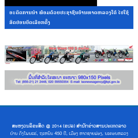
ອະດີດການນໍາ ພ້ອມດ້ວຍປະຊາຊົນບ້ານທາດຫລວງໃຕ້ ໄປໃຊ້
ສິດປ່ອນບັດເລືອກຕັ້ງ
ສະຫງວນລິຂະສິດ @ 2014 (ຂປລ) ສຳນັກຂ່າວສານປະເທດລາວ
ບ້ານ ດົງໂພນແຮ່, ຖະຫນົນ 450 ປີ, ເມືອງ ຫາດຊາຍຟອງ, ນະຄອນຫລວງ