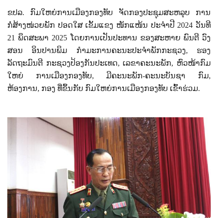
ຂປລ. ກົມໃຫຍ່ການເມືອງກອງທັບ ຈັດກອງປະຊຸມສະຫລຸບ ການ
ກໍ່ສ້າງໜ່ວຍພັກ ປອດໃສ ເຂັ້ມແຂງ ໜັກແໜ້ນ ປະຈຳປີ
2024
ວັນທີ
21
ພຶດສະພາ
2025
ໂດຍການເປັນປະທານ ຂອງສະຫາຍ ພົນຕີ ວົງ
ສອນ ອິນປານພິມ ກໍາມະການຄະນະປະຈໍາພັກກະຊວງ
,
ຮອງ
ລັດຖະມົນຕີ ກະຊວງປ້ອງກັນປະເທດ
,
ເລຂາຄະນະພັກ
,
ຫົວໜ້າກົມ
ໃຫຍ່ ການເມືອງກອງທັບ
,
ມີຄະນະພັກ-ຄະນະບັນຊາ ກົມ
,
ຫ້ອງການ
,
ກອງ ທີ່ຂຶ້ນກັບ ກົມໃຫຍ່ການເມືອງກອງທັບ ເຂົ້າຮ່ວມ.