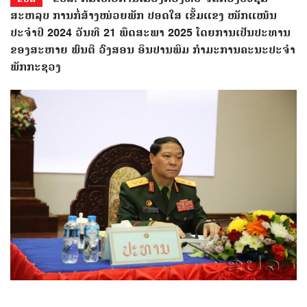
ສະຫລຸບ ການກໍ່ສ້າງໜ່ວຍພັກ ປອດໃສ ເຂັ້ມແຂງ ໜັກແໜ້ນ
ປະຈຳປີ 2024 ວັນທີ 21 ພຶດສະພາ 2025 ໂດຍການເປັນປະທານ
ຂອງສະຫາຍ ພົນຕີ ວົງສອນ ອິນປານພິມ ກໍາມະການຄະນະປະຈໍາ
ພັກກະຊວງ