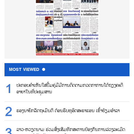
MOST VIEWED
ປະກອບຄຳເຫັນໃສ່ປື້ມຄູ່ມືມີການຕິດຕາມກວດກາການໂຕ້ຖຽງຄະດີ
ອາຍາໃນທີ່ປະຊຸມສານ
ຮອງນາຍົກລັດຖະມົນຕີ ຕ້ອນຮົບທູອິດສະຣາແອນ ເຂົ້າຢ້ຽມອຳລາ
ລາວ-ຫວຽດນາມ ຮ່ວມສົ່ງເສີມທັກສະການປ້ອງກັນການລ່ວງລະເມີດ