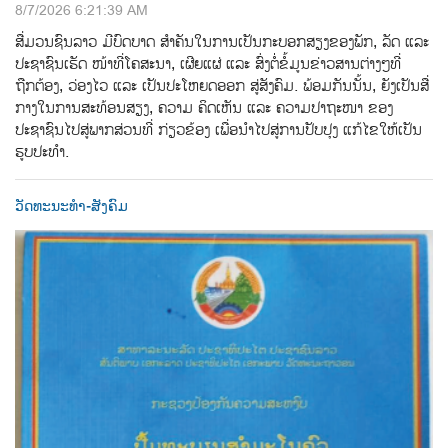
8/7/2026 6:21:39 AM
ສື່ມວນຊົນລາວ ມີບົດບາດ ສຳຄັນໃນການເປັນກະບອກສຽງຂອງພັກ, ລັດ ແລະ
ປະຊາຊົນເຮັດ ໜ້າທີ່ໂຄສະນາ, ເຜີຍແຜ່ ແລະ ສົ່ງຕໍ່ຂໍ້ມູນຂ່າວສານຕ່າງໆທີ່
ຖືກຕ້ອງ, ວ່ອງໄວ ແລະ ເປັນປະໂຫຍດອອກ ສູ່ສັງຄົມ. ພ້ອມກັນນັ້ນ, ຍັງເປັນສື່
ກາງໃນການສະທ້ອນສຽງ, ຄວາມ ຄິດເຫັນ ແລະ ຄວາມປາຖະໜາ ຂອງ
ປະຊາຊົນໄປສູ່ພາກສ່ວນທີ່ ກ່ຽວຂ້ອງ ເພື່ອນຳໄປສູ່ການປັບປຸງ ແກ້ໄຂໃຫ້ເປັນ
ຮູບປະທຳ.
ວັດທະນະທຳ-ສັງຄົມ