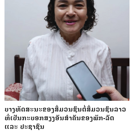
ບາງທັດສະນະຂອງສື່ມວນຊົນຕໍ່ສື່ມວນຊົນລາວ
ທີ່ເປັນກະບອກສຽງອັນສຳຄັນຂອງພັກ-ລັດ
ແລະ ປະຊາຊົນ