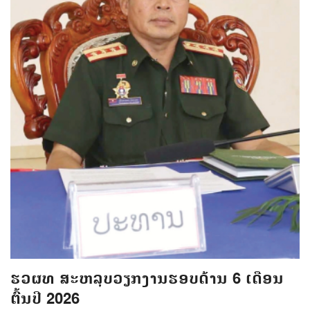
ຮວຜທ ສະຫລຸບວຽກງານຮອບດ້ານ 6 ເດືອນ
ຕົ້ນປີ 2026