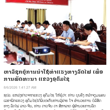
ຫາລືຊຸກຍູ້ການນຳໃຊ້ທ່າແຮງທາງລົດໄຟ ເພື່ອ
ການພັດທະນາ ແຂວງອຸດົມໄຊ
8/6/2026 1:41:27 AM
ຊປລ.​ ແຫລ່ງຂ່າວຈາກແຂວງ ອຸດົມໄຊ​ ໃຫ້ຮູ້ວ່າ:​ ທ່ານ​ ບຸນຄົງ​ ຫລ້າຈຽມພອນ​
ເລຂາພັກແຂວງ ອຸດົມໄຊ​ໄດ້ພົບປະກັບ​ທ່ານ​ລູ້ຮ່າຍ ໂຈ​ ອຳນວຍການ​ ບໍລິສັດ​
ທາງ ລົດໄຟ​ ລາວ-ຈີນ,​ ທ່ານ​ ດາວຈີນ ດາ​ ສີຫາລາດ​ ຜູ້ອຳນວຍການລັດ