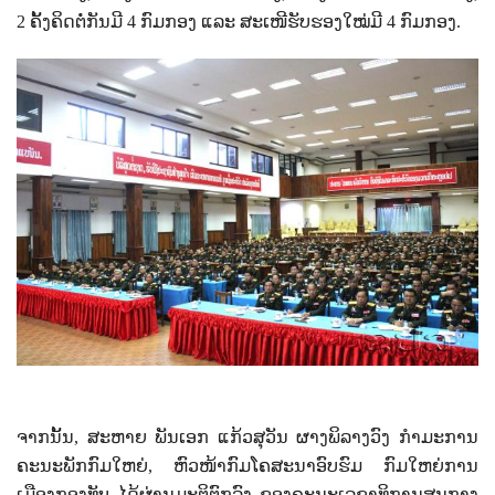
2
ຄັ້ງຄິດຕໍ່ກັນມີ
4
ກົມກອງ ແລະ ສະເໜີຮັບຮອງໃໝ່ມີ
4
ກົມກອງ.
ຈາກນັ້ນ
,
ສະຫາຍ ພັນເອກ ແກ້ວສຸວັນ ຜາງພິລາງວົງ ກໍາມະການ
ຄະນະພັກກົມໃຫຍ່
,
ຫົວໜ້າກົມໂຄສະນາອົບຮົມ ກົມໃຫຍ່ການ
ເມືອງກອງທັບ ໄດ້ຜ່ານມະຕິຕົກລົງ ຂອງຄະນະເລຂາທິການສູນກາງ