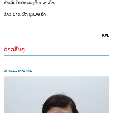
ສໍາເລັດໃຫຍ່ຫລວງຂຶ້ນກວ່າເກົ່າ.
ຂ່າວ-ພາບ: ນົກ ບຸນມາເລີດ
KPL
ຂ່າວອື່ນໆ
ວັດທະນະທຳ-ສັງຄົມ