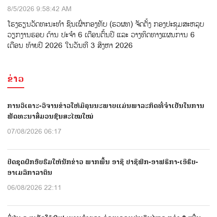
8/5/2026 9:58:42 AM
ໂຮງຮຽນວັດທະນະທຳ ຊົນເຜົ່າກອງທັບ (ຮວຜທ) ຈັດຕັ້ງ ກອງປະຊຸມສະຫລຸບ
ວຽກງານຮອບ ດ້ານ ປະຈໍາ 6 ເດືອນຕົ້ນປີ ແລະ ວາງທິດທາງແຜນການ 6
ເດືອນ ທ້າຍປີ 2026 ໃນວັນທີ 3 ສິງຫາ 2026
ຂ່າວ
ການວິເຄາະ-ວິຈານຂ່າວໃຫ້ມີຄຸນນະພາບແມ່ນພາລະກິດທີ່ຈຳເປັນໃນການ
ພັດທະນາສື່ມວນຊົນສະໄໝໃໝ່
07/08/2026 06:17
ປີດຊຸດຝຶກອົບຮົມໃຫ້ນັກຂ່າວ ພາກພື້ນ ອາຊີ ປາຊີຟິກ-ອາຟຣິກາ-ເອີຣົບ-
ອາເມລິກາລາຕິນ
06/08/2026 22:11