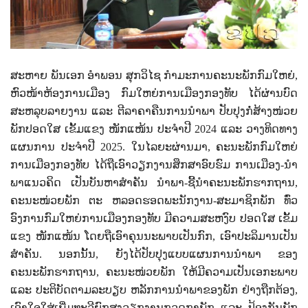
ສະຫາຍ ພັນເອກ ອໍາພອນ ສຸກວິໄຊ ກໍາມະການຄະນະພັກກົມໃຫຍ່
,
ຫົວໜ້າຫ້ອງການເມືອງ ກົມໃຫຍ່ການເມືອງກອງທັບ ໄດ້ຜ່ານບົດ
ສະຫລຸບລາຍງານ ແລະ ຕີລາຄາຄືນການນໍາພາ ປັບປຸງກໍ່ສ້າງໜ່ວຍ
ພັກປອດໃສ ເຂັ້ມແຂງ ໜັກແໜ້ນ ປະຈໍາປີ
2024
ແລະ ວາງທິດທາງ
ແຜນການ ປະຈໍາປີ
2025.
ໃນໄລຍະຜ່ານມາ, ຄະນະພັກກົມໃຫຍ່
ການເມືອງກອງທັບ ໄດ້ຖືເອົາວຽກງານສຶກສາອົບຮົມ ການເມືອງ-ນໍາ
ພາແນວຄິດ ເປັນບັນຫາສໍາຄັນ ນໍາພາ-ຊີ້ນໍາຄະນະພັກຮາກຖານ
,
ຄະນະໜ່ວຍພັກ ຕະ ຫລອດຮອດພະນັກງານ-ສະມາຊິກພັກ ທົ່ວ
ອົງການກົມໃຫຍ່ການເມືອງກອງທັບ ມີຄວາມສະຫງົບ ປອດໃສ ເຂັ້ມ
ແຂງ ໜັກແໜ້ນ ໂດຍຖືເອົາຄຸນນະພາບເປັນກົກ
,
ເອົາປະລິມານເປັນ
ສໍາຄັນ. ນອກນັ້ນ
,
ຍັງໄດ້ປັບປຸງແບບແຜນການນໍາພາ ຂອງ
ຄະນະພັກຮາກຖານ
,
ຄະນະໜ່ວຍພັກ ໃຫ້ມີຄວາມເປັນເອກະພາບ
ແລະ ປະຕິບັດຕາມລະບຽບ ຫລັກການນໍາພາຂອງພັກ ຢ່າງຖືກຕ້ອງ
,
ເອົາໃຈໃສ່ເພີ່ມທະວີຍົກສູງວຽກງານກວດກາພັກ ແລະ ປ້ອງກັນພັກ