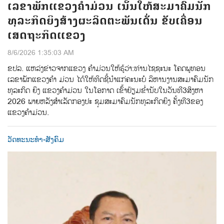
ເລຂາພັກແຂວງຄຳມ່ວນ ເນັ້ນໃຫ້ສະມາຄົມນັກ
ທຸລະກິດຍິງສ້າງຜະລິດຕະພັນເດັ່ນ ຂັບເຄື່ອນ
ເສດຖະກິດແຂວງ
8/6/2026 1:35:03 AM
ຂປລ.​ ແຫລ່ງຂ່າວຈາກແຂວງ ຄຳມ່ວນ​ໃຫ້ຮູ້ວ່າ:​ທ່ານ​ໄຊຊະນະ​ ໂຄດພູທອນ​
ເລຂາພັກແຂວງຄຳ ມ່ວນ​ ໄດ້ໃຫ້ທິດຊີ້ນໍາແກ່ຄະນະບໍ ລິຫານງານສະມາຄົມນັກ
ທຸລະກິດ ຍິງ​ ແຂວງຄຳມ່ວນ​ ໃນໂອກາດ ເຂົ້າຢ້ຽມຂໍ່ານັບ​ໃນວັນທີ​3​ສິງຫາ​
2026​ ພາຍຫລັງສໍາເລັດກອງປະ​ ຊຸມສະມາຄົມນັກທຸລະກິດຍິງ​ ຄັ້ງທີ​3​ຂອງ
ແຂວງຄໍາມ່ວນ.​
ວັດທະນະທຳ-ສັງຄົມ