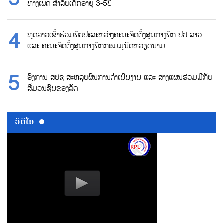
ທາງເພດ ສຳລັບເດັກອາຍຸ 3-5ປີ
ທູດລາວເຂົ້າຮ່ວມພົບປະລະຫວ່າງຄະນະຈັດຕັ້ງສູນກາງພັກ ປປ ລາວ
ແລະ ຄະນະຈັດຕັ້ງສູນກາງພັກກອມມູນິດຫວຽດນາມ
ອົງການ ສປຊ ສະຫລຸບຜົນການດຳເນີນງານ ແລະ ສາງແຜນຮ່ວມມືກັບ
ສື່ມວນຊົນຂອງລັດ
ວີດີໂອ