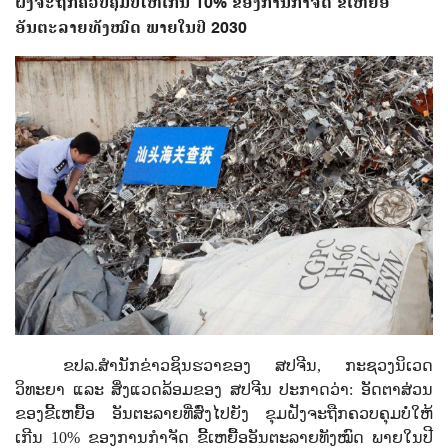
ຝັງຈະຖືກຄວບຄຸມບໍ່ໃຫ້ເກີນ 10% ຂອງການກຳຈັດ ຂີ້ເຫຍື້ອ
ອັນຕະລາຍທັງໝົດ ພາຍໃນປີ 2030
ຂປລ
.
ສຳນັກ​ຂ່າວ​ຊິນ​ຮວາ​ຂອງ ສປຈີນ
,
ກະຊວງ​ນິ​ເວດ​
ວິທະຍາ ​ແລະ ສິ່ງ​ແວດ​ລ້ອມ​ຂອງ ສປຈີນ ປະກາດ​ວ່າ: ອັດຕາ​ສ່ວນ​
ຂອງ​ຂີ້​ເຫຍື້ອ ​ອັນຕະລາຍ​ທີ່​ສົ່ງ​ໄປ​ຍັງ​ ຂຸມ​ຝັງ​ຈະ​ຖືກ​ຄວບ​ຄຸມ​ບໍ່​ໃຫ້​
ເກີນ
10%
ຂອງ​ການ​ກຳຈັດ ​ຂີ້​ເຫຍື້ອ​ອັນຕະລາຍ​ທັງ​ໝົດ ພາຍ​ໃນ​ປີ