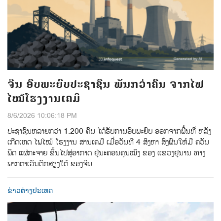
ຈີນ ອົບພະຍົບປະຊາຊົນ ພັນກວ່າຄົນ ຈາກໄຟ
ໄໝ້ໂຮງງານເຄມີ
8/6/2026 10:06:18 PM
ປະຊາຊົນຫລາຍກວ່າ 1.200 ຄົນ ໄດ້ຮັບການອົບພະຍົບ ອອກຈາກພື້ນທີ່ ຫລັງ
ເກີດເຫດ ໄຟໄໝ້ ໂຮງງານ ສານເຄມີ ເມື່ອວັນທີ 4 ສິງຫາ ສົ່ງຜົນໃຫ້ມີ ຄວັນ
ພິດ ແຜ່ກະຈາຍ ຂິ້ນໄປສູ່ອາກາດ ຢູ່ນະຄອນຄຸນໝິງ ຂອງ ແຂວງຢູນານ ທາງ
ພາກຕາເວັນຕົກສຽງໃຕ້ ຂອງຈີນ.
ຂ່າວຕ່າງປະເທດ