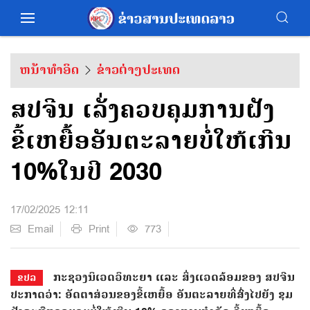
ຫນ້າທຳອິດ
ຂ່າວຕ່າງປະເທດ
ສປຈີນ ເລັ່ງຄວບຄຸມການຝັງ
ຂີ້ເຫຍື້ອອັນຕະລາຍບໍ່ໃຫ້ເກີນ
10%ໃນປີ 2030
17/02/2025 12:11
Email
Print
773
ກະຊວງນິເວດວິທະຍາ ແລະ ສິ່ງແວດລ້ອມຂອງ ສປຈີນ
ຂປລ
ປະກາດວ່າ: ອັດຕາສ່ວນຂອງຂີ້ເຫຍື້ອ ອັນຕະລາຍທີ່ສົ່ງໄປຍັງ ຂຸມ