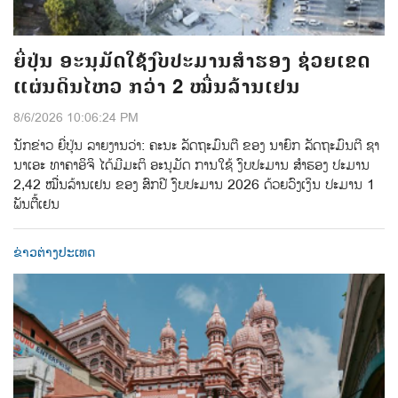
ຍີ່ປຸ່ນ ອະນຸມັດໃຊ້ງົບປະມານສຳຮອງ ຊ່ວຍເຂດ
ແຜ່ນດິນໄຫວ ກວ່າ 2 ໝື່ນລ້ານເຢນ
8/6/2026 10:06:24 PM
ນັກຂ່າວ ຍີ່ປຸ່ນ ລາຍງານວ່າ: ຄະນະ ລັດຖະມົນຕີ ຂອງ ນາຍົກ ລັດຖະມົນຕີ ຊາ
ນາເອະ ທາຄາອິຈິ ໄດ້ມີມະຕິ ອະນຸມັດ ການໃຊ້ ງົບປະມານ ສຳຮອງ ປະມານ
2,42 ໝື່ນລ້ານເຢນ ຂອງ ສົກປີ ງົບປະມານ 2026 ດ້ວຍວົງເງິນ ປະມານ 1
ພັນຕື້ເຢນ
ຂ່າວຕ່າງປະເທດ