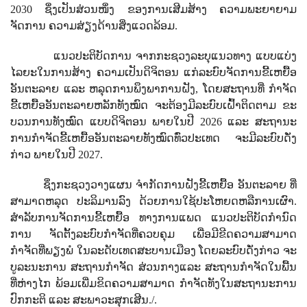
2030
ຊຶ່ງ​ເປັນ​ສ່ວນ​ໜຶ່ງ​ ຂອງ​ການ​ເສີມ​ສ້າງ ​ຄວາມ​ພະຍາຍາມ​
ຈັດການ ຄວາມ​ສ່ຽງດ້ານ​ສິ່ງ​ແວດ​ລ້ອມ
.
ແນວ​ປະຕິບັດ​ການ​ ຈາກ​ກະຊວງ​ລະບຸ​ແນວທາງ​ ແບບ​ແບ່ງ​
ໄລຍະ​ໃນ​ການ​ສ້າງ ຄວາມ​ເປັນ​ດິຈິ​ຕອນ ​ແກ່​ລະບົບ​ຈັດການ​ຂີ້​ເຫຍື້ອ​
ອັນຕະລາຍ ​ແລະ ຫລຸດ​ການ​ພຶງ​ພາ​ການ​ຝັງ
,
​ໂດຍ​ສະຖານ​ທີ່ ກຳຈັດ​
ຂີ້​ເຫຍື້ອ​ອັນ​ຕະລາຍຫລັກ​ທັງ​ໝົດ ຈະ​ຕ້ອງ​ມີ​ລະບົບ​ເຝົ້າ​ຕິດຕາມ ຂະ​
ບວນການ​ທັງ​ໝົດ ​ແບບ​ດິຈິ​ຕອນ ພາຍ​ໃນ​ປີ
2026
​ແລະ ສະຖານະ​
ການ​ກຳຈັດ​ຂີ້​ເຫຍື້ອ​ອັນຕະລາຍ​ທັງ​ໝົດ​ທົ່ວ​ປະ​ເທດ ຈະ​ມີ​ລະບົບ​ດັ່ງ
ກ່າວ ພາຍ​ໃນ​ປີ
2027.
ຊຶ່ງ​ກະຊວງ​ວາງ​ແຜນ ​ຈຳກັດ​ການ​ຝັງ​ຂີ້​ເຫຍື້ອ ​ອັນຕະລາຍ ທີ່​
ສາມາດ​ຫລຸດ ​ປະລິມານ​ລົງ ດ້ວຍ​ການ​ໃຊ້​ປະ​ໂຫຍ​ດຫລື​ການ​ເຜົາ
.
ສຳລັບ​ການ​ຈັດການ​ຂີ້​ເຫຍື້ອ​ ທາງ​ການ​ແພດ ​ແນວ​ປະຕິບັດ​ກຳນົດ​
ການ ຈັດ​ຕັ້ງ​ລະບົບ​ກຳຈັດ​ທີ່​ຄວບ​ຄຸມ ​ເພື່ອ​ມີ​ຂີດ​ຄວາມ​ສາມາດ
ກຳຈັດ​ທີ່​ພຽງພໍ ​ໃນ​ລະດັບ​ເທດສະບານ​ເມືອງ ​ໂດຍ​ລະບົບ​ດັ່ງກ່າວ ຈະ​
ບູລະນະ​ການ ສະຖານ​ກຳຈັດ ສ່ວນ​ກາງ​ແລະ ສະຖານ​ກຳຈັດ​ໃນ​ພື້ນ​
ທີ່​ຫ່າງ​ໄກ ພ້ອມ​ເພີ່ມ​ຂິດ​ຄວາມ​ສາມ​າດ ກຳຈັດ​ທັງ​ໃນ​ສະຖານະ​ການ​
ປົກກະຕິ ​ແລະ ສະພາ​ວະສຸ​ກ​ເສີນ
.
/.