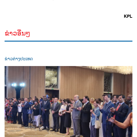
KPL
ຂ່າວອື່ນໆ
ຂ່າວຕ່າງປະເທດ