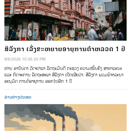
ສີລັງກາ ເລັ່ງຂະຫຍາຍອາຍຸການຕຳຫລວດ 1 ປີ
8/6/2026 10:06:20 PM
ທ່ານ ອານັນດາ ວິເຈປາລາ ລັດຖະມົນຕີ ກະຊວງ ຄວາມໝັ້ນຄົງ ສາທາລະນະ
ແລະ ກິດຈະການ ລັດຖະສະພາ ສີລັງກາ ເປີດເຜີຍວ່າ: ສີລັງກາ ພວມພິຈາລະນາ
ອະນຸມັດ ການຕໍ່ອາຍຸການ ອອກໄປອີກ 1 ປີ
ຂ່າວຕ່າງປະເທດ