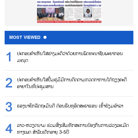
MOST VIEWED
ປະກອບຄຳເຫັນໃສ່ຮ່າງມະຕິວ່າດ້ວຍການພັດທະນາຊັບພະຍາກອນ
ມະນຸດ
ປະກອບຄຳເຫັນໃສ່ປື້ມຄູ່ມືມີການຕິດຕາມກວດກາການໂຕ້ຖຽງຄະດີ
ອາຍາໃນທີ່ປະຊຸມສານ
ຮອງນາຍົກລັດຖະມົນຕີ ຕ້ອນຮົບທູອິດສະຣາແອນ ເຂົ້າຢ້ຽມອຳລາ
ລາວ-ຫວຽດນາມ ຮ່ວມສົ່ງເສີມທັກສະການປ້ອງກັນການລ່ວງລະເມີດ
ທາງເພດ ສຳລັບເດັກອາຍຸ 3-5ປີ