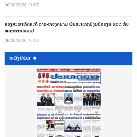
06/08/2026 11:07
ສອງສະພາທິດສະດີ ລາວ-ຫວຽດນາມ ພົບປະແລກປ່ຽນບົດຮຽນ ແລະ ທົບ
ທວນການຮ່ວມມື
06/08/2026 10:59
ຫນ້ັງສືພິມ