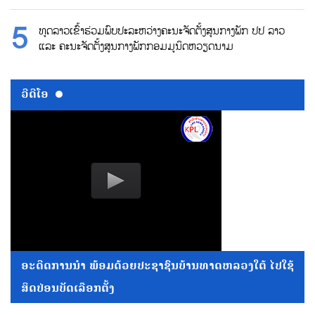
ທູດລາວເຂົ້າຮ່ວມພົບປະລະຫວ່າງຄະນະຈັດຕັ້ງສູນກາງພັກ ປປ ລາວ
ແລະ ຄະນະຈັດຕັ້ງສູນກາງພັກກອມມູນິດຫວຽດນາມ
ວີດີໂອ
ອະດີດການນໍາ ພ້ອມດ້ວຍປະຊາຊົນບ້ານທາດຫລວງໃຕ້ ໄປໃຊ້
ສິດປ່ອນບັດເລືອກຕັ້ງ