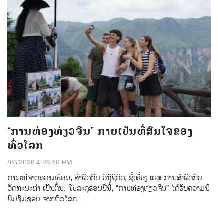
“ການທ່ອງທ່ຽວຈີນ” ກາຍເປັນທີ່ສົນໃຈຂອງ
ທົ່ວໂລກ
8/6/2026 4:26:56 PM
ການ​​ໜີ​ຈາກ​ຄວາມ​ຮ້ອນ, ​ສຳ​ຜັດ​ກັບ ​ວິ​ຖີ​ຊີ​ວິດ, ​ຊື້​ເຄື່ອງ ແລະ​ ການ​ສຳ​ຜັດ​ກັບ​
ວັດ​ທະ​ນະ​ທຳ ເປັນ​ຕົ້ນ, ໃນ​ລະ​ດູ​ຮ້ອນ​ປີ​ນີ້, “ການ​ທ່ອງ​ທ່ຽວ​ຈີນ” ​ໄດ້​ຮັບ​ຄວາມ​ນິ​
ຍົມ​ຊົມ​ຊອບ ຈາກ​ທົ່ວໂລກ.