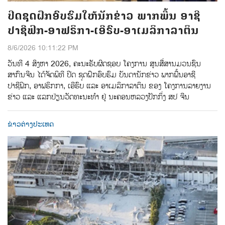
ປີດຊຸດຝຶກອົບຮົມໃຫ້ນັກຂ່າວ ພາກພື້ນ ອາຊີ
ປາຊີຟິກ-ອາຟຣິກາ-ເອີຣົບ-ອາເມລິກາລາຕິນ
8/6/2026 10:11:22 PM
ວັນທີ 4 ສິງຫາ 2026, ຄະນະຮັບຜິດຊອບ ໂຄງການ ສູນສື່ສານມວນຊົນ
ສາກົນຈີນ ໄດ້ຈັດພິທີ ປີດ ຊຸດຝຶກອົບຮົມ ບັນດານັກຂ່າວ ພາກພື້ນອາຊີ
ປາຊີຟິກ, ອາຟຣິກກາ, ເອີຣົບ ແລະ ອາເມລິກາລາຕິນ ຂອງ ໂຄງການລາຍງານ
ຂ່າວ ແລະ ແລກປ່ຽນວັດທະນະທຳ ຢູ່ ນະຄອນຫລວງປັກກິ່ງ ສປ ຈີນ
ຂ່າວຕ່າງປະເທດ