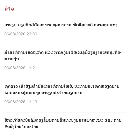
ຂ່າວ
ອາຊຽນ ກຽມຮັບມືກັບສະພາບພູມອາກາດ ທີ່ເພີ່ມທະວີ ຄວາມຮຸນແຮງ
06/08/2026 22:06
ກຳມາທິການເສດຖະກິດ ແລະ ການເງິນເຜີຍແຜ່ຄູ່ມືວຽກງານເສດຖະກິດ-
ການເງິນ
06/08/2026 11:21
ທູດລາວ ເຂົ້າຢ້ຽມຂໍ່ານັບເລຂາທິການໃຫຍ່, ປະທານປະເທດຫວຽດນາມ
ຮ່ວມຄະນະຜູ້ແທນທູດອາຊຽນປະຈຳຫວຽດນາມ
06/08/2026 11:13
ຍົກລະດັບລະບົບຄຸ້ມຄອງຂໍ້ມູນການຂຶ້ນທະບຽນຍານພາຫະນະ ແລະ ການ
ຂົນສົ່ງໃຫ້ທັນສະໄໝ