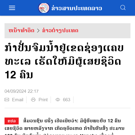
ຫນ້າທຳອິດ
ຂ່າວຕ່າງປະເທດ
ກຳປັ່ນຈົມນ້ຳຢູ່ເຂດຊ່ອງແຄບ
ທະເລ ເຮັດໃຫ້ມີຜູ້ເສຍຊີວິດ
12 ຄົນ
04/09/2024 22:17
Email
Print
663
ສື່ມວນຊົນ ຝຣັ່ງ ເປີດເຜີຍວ່າ: ມີຜູ້ອົບພະຍົບ 12 ຄົນ
ຂປລ
ເສຍຊີວິດ ພາຍຫລັງຈາກ ເກີດອຸບັດເຫດ ກຳປັ່ນຂົນສົ່ງ ປະມານ