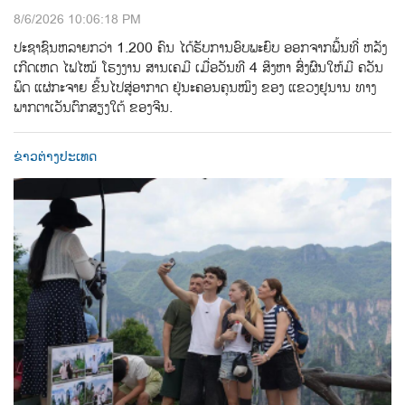
8/6/2026 10:06:18 PM
ປະຊາຊົນຫລາຍກວ່າ 1.200 ຄົນ ໄດ້ຮັບການອົບພະຍົບ ອອກຈາກພື້ນທີ່ ຫລັງ
ເກີດເຫດ ໄຟໄໝ້ ໂຮງງານ ສານເຄມີ ເມື່ອວັນທີ 4 ສິງຫາ ສົ່ງຜົນໃຫ້ມີ ຄວັນ
ພິດ ແຜ່ກະຈາຍ ຂິ້ນໄປສູ່ອາກາດ ຢູ່ນະຄອນຄຸນໝິງ ຂອງ ແຂວງຢູນານ ທາງ
ພາກຕາເວັນຕົກສຽງໃຕ້ ຂອງຈີນ.
ຂ່າວຕ່າງປະເທດ