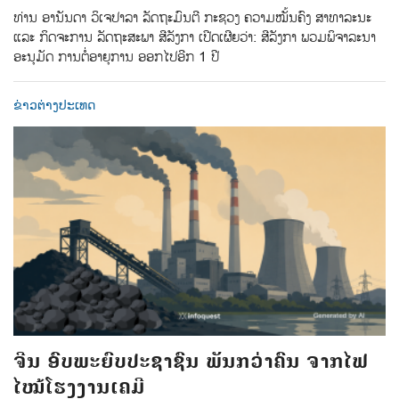
ທ່ານ ອານັນດາ ວິເຈປາລາ ລັດຖະມົນຕີ ກະຊວງ ຄວາມໝັ້ນຄົງ ສາທາລະນະ
ແລະ ກິດຈະການ ລັດຖະສະພາ ສີລັງກາ ເປີດເຜີຍວ່າ: ສີລັງກາ ພວມພິຈາລະນາ
ອະນຸມັດ ການຕໍ່ອາຍຸການ ອອກໄປອີກ 1 ປີ
ຂ່າວຕ່າງປະເທດ
ຈີນ ອົບພະຍົບປະຊາຊົນ ພັນກວ່າຄົນ ຈາກໄຟ
ໄໝ້ໂຮງງານເຄມີ