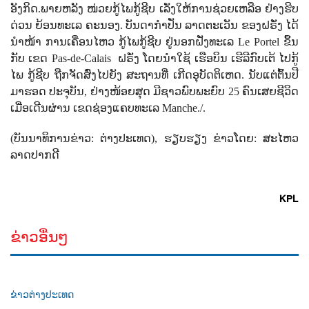
ອັງກິດ.ພາຍຫລັງ ໜ່ວຍກູ້ໄພກູ້ຊີບ ເລັ່ງໃຫ້ການຊ່ວຍເຫລືອ ຢ່າງຮີບ
ດ່ວນ ຍ້ອນທະເລ ຄະນອງ.
ບັນດາກຳປັ່ນ ລາດຕະເວັນ ຂອງຝຣັ່ງ
ໄດ້
ນຳໜ້າ ການເຄື່ອນໄຫວ ກູ້ໄພກູ້ຊີບ ຢູ່ນອກຝັ່ງທະເລ
Le Portel
ຂຶ້ນ
ກັບ ເຂດ
Pas-de-Calais
ຝຣັ່ງ
ໂດຍນຳໃຊ້ ເຮືອບິນ ເຮີລີກົບເຕ້ ໄປກູ້
ໄພ ກູ້ຊີບ ຖືກຈັດສົ່ງໄປຍັງ ສະຖານທີ່ ເກີດອຸບັດຕິເຫດ.
ນັບແຕ່ຕົ້ນປີ
ມາຮອດ ປະຈຸບັນ
,
ຢ່າງໜ້ອຍສຸດ ມີຊາວພົບພະຍົບ
25
ຄົນເສຍຊີວິດ
ເມື່ອເດີນຜ່ານ ເຂດຊ່ອງແຄບທະເລ
Manche.
/.
(
ບັນນາທິການຂ່າວ
:
ຕ່າງປະເທດ
),
ຮຽບຮຽງ ຂ່າວໂດຍ
:
ສະໄຫວ
ລາດປາກດີ
KPL
ຂ່າວອື່ນໆ
ຂ່າວຕ່າງປະເທດ