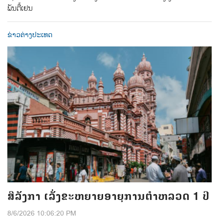
ພັນຕື້ເຢນ
ຂ່າວຕ່າງປະເທດ
ສີລັງກາ ເລັ່ງຂະຫຍາຍອາຍຸການຕຳຫລວດ 1 ປີ
8/6/2026 10:06:20 PM