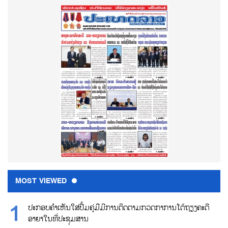
MOST VIEWED
ປະກອບຄຳເຫັນໃສ່ປື້ມຄູ່ມືມີການຕິດຕາມກວດກາການໂຕ້ຖຽງຄະດີ
ອາຍາໃນທີ່ປະຊຸມສານ