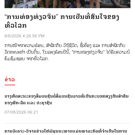
“ການທ່ອງທ່ຽວຈີນ” ກາຍເປັນທີ່ສົນໃຈຂອງ
ທົ່ວໂລກ
8/6/2026 4:26:56 PM
ການ​​ໜີ​ຈາກ​ຄວາມ​ຮ້ອນ, ​ສຳ​ຜັດ​ກັບ ​ວິ​ຖີ​ຊີ​ວິດ, ​ຊື້​ເຄື່ອງ ແລະ​ ການ​ສຳ​ຜັດ​ກັບ​
ວັດ​ທະ​ນະ​ທຳ ເປັນ​ຕົ້ນ, ໃນ​ລະ​ດູ​ຮ້ອນ​ປີ​ນີ້, “ການ​ທ່ອງ​ທ່ຽວ​ຈີນ” ​ໄດ້​ຮັບ​ຄວາມ​ນິ​
ຍົມ​ຊົມ​ຊອບ ຈາກ​ທົ່ວໂລກ.
ຂ່າວ
ບາງທັດສະນະຂອງສື່ມວນຊົນຕໍ່ສື່ມວນຊົນລາວທີ່ເປັນກະບອກສຽງອັນສຳຄັນ
ຂອງພັກ-ລັດ ແລະ ປະຊາຊົນ
07/08/2026 06:21
ການວິເຄາະ-ວິຈານຂ່າວໃຫ້ມີຄຸນນະພາບແມ່ນພາລະກິດທີ່ຈຳເປັນໃນການ