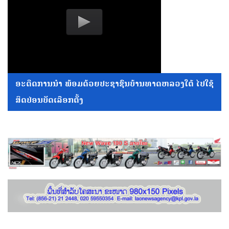
ອະດີດການນໍາ ພ້ອມດ້ວຍປະຊາຊົນບ້ານທາດຫລວງໃຕ້ ໄປໃຊ້
ສິດປ່ອນບັດເລືອກຕັ້ງ