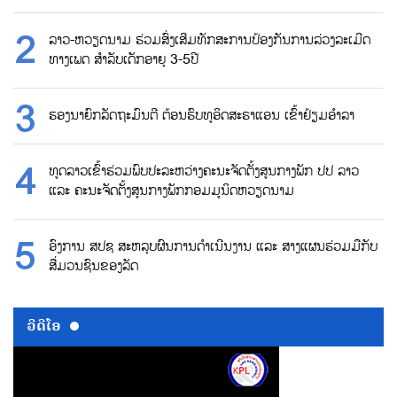
ລາວ-ຫວຽດນາມ ຮ່ວມສົ່ງເສີມທັກສະການປ້ອງກັນການລ່ວງລະເມີດ
ທາງເພດ ສຳລັບເດັກອາຍຸ 3-5ປີ
ຮອງນາຍົກລັດຖະມົນຕີ ຕ້ອນຮົບທູອິດສະຣາແອນ ເຂົ້າຢ້ຽມອຳລາ
ທູດລາວເຂົ້າຮ່ວມພົບປະລະຫວ່າງຄະນະຈັດຕັ້ງສູນກາງພັກ ປປ ລາວ
ແລະ ຄະນະຈັດຕັ້ງສູນກາງພັກກອມມູນິດຫວຽດນາມ
ອົງການ ສປຊ ສະຫລຸບຜົນການດຳເນີນງານ ແລະ ສາງແຜນຮ່ວມມືກັບ
ສື່ມວນຊົນຂອງລັດ
ວີດີໂອ