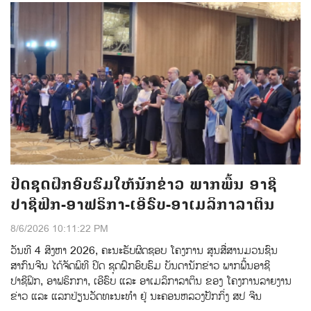
ປີດຊຸດຝຶກອົບຮົມໃຫ້ນັກຂ່າວ ພາກພື້ນ ອາຊີ
ປາຊີຟິກ-ອາຟຣິກາ-ເອີຣົບ-ອາເມລິກາລາຕິນ
8/6/2026 10:11:22 PM
ວັນທີ 4 ສິງຫາ 2026, ຄະນະຮັບຜິດຊອບ ໂຄງການ ສູນສື່ສານມວນຊົນ
ສາກົນຈີນ ໄດ້ຈັດພິທີ ປີດ ຊຸດຝຶກອົບຮົມ ບັນດານັກຂ່າວ ພາກພື້ນອາຊີ
ປາຊີຟິກ, ອາຟຣິກກາ, ເອີຣົບ ແລະ ອາເມລິກາລາຕິນ ຂອງ ໂຄງການລາຍງານ
ຂ່າວ ແລະ ແລກປ່ຽນວັດທະນະທຳ ຢູ່ ນະຄອນຫລວງປັກກິ່ງ ສປ ຈີນ