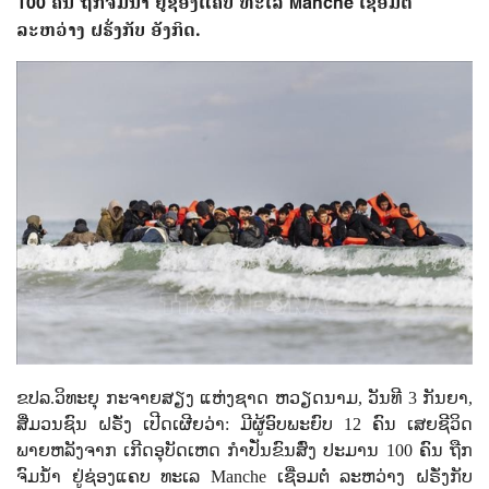
100 ຄົນ ຖືກຈົມນ້ຳ ຢູ່ຊ່ອງແຄບ ທະເລ Manche ເຊື່ອມຕໍ່
ລະຫວ່າງ ຝຣັ່ງກັບ ອັງກິດ.
ຂປລ.ວິທະຍຸ ກະຈາຍສຽງ ແຫ່ງຊາດ ຫວຽດນາມ, ວັນທີ
3
ກັນຍາ
,
ສື່ມວນຊົນ ຝຣັ່ງ
ເປີດເຜີຍວ່າ:
ມີຜູ້ອົບພະຍົບ
12
ຄົນ ເສຍຊີວິດ
ພາຍຫລັງຈາກ ເກີດອຸບັດເຫດ ກຳປັ່ນຂົນສົ່ງ ປະມານ
100
ຄົນ ຖືກ
ຈົມນ້ຳ ຢູ່ຊ່ອງແຄບ ທະເລ
Manche
ເຊື່ອມຕໍ່ ລະຫວ່າງ ຝຣັ່ງກັບ