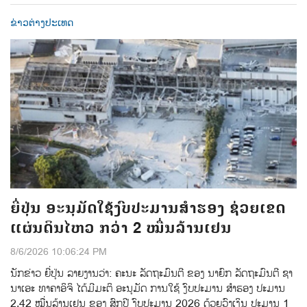
ຂ່າວຕ່າງປະເທດ
ຍີ່ປຸ່ນ ອະນຸມັດໃຊ້ງົບປະມານສຳຮອງ ຊ່ວຍເຂດ
ແຜ່ນດິນໄຫວ ກວ່າ 2 ໝື່ນລ້ານເຢນ
8/6/2026 10:06:24 PM
ນັກຂ່າວ ຍີ່ປຸ່ນ ລາຍງານວ່າ: ຄະນະ ລັດຖະມົນຕີ ຂອງ ນາຍົກ ລັດຖະມົນຕີ ຊາ
ນາເອະ ທາຄາອິຈິ ໄດ້ມີມະຕິ ອະນຸມັດ ການໃຊ້ ງົບປະມານ ສຳຮອງ ປະມານ
2,42 ໝື່ນລ້ານເຢນ ຂອງ ສົກປີ ງົບປະມານ 2026 ດ້ວຍວົງເງິນ ປະມານ 1