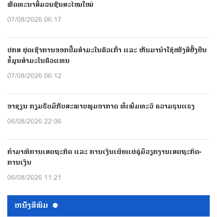
ພັດທະນາສື່ມວນຊົນສະໄໝໃໝ່
07/08/2026 06:17
ປກສ ຢຸດເຊົາການອອກປື້ມສຳມະໂນຄົວເກົ່າ ແລະ ຫັນມານຳໃຊ້ໜັງສືຢັ້ງຢືນ
ຂໍ້ມູນສຳມະໂນຄົວແທນ
07/08/2026 06:12
ອາຊຽນ ກຽມຮັບມືກັບສະພາບພູມອາກາດ ທີ່ເພີ່ມທະວີ ຄວາມຮຸນແຮງ
06/08/2026 22:06
ກຳມາທິການເສດຖະກິດ ແລະ ການເງິນເຜີຍແຜ່ຄູ່ມືວຽກງານເສດຖະກິດ-
ການເງິນ
06/08/2026 11:21
ຫນ້ັງສືພິມ