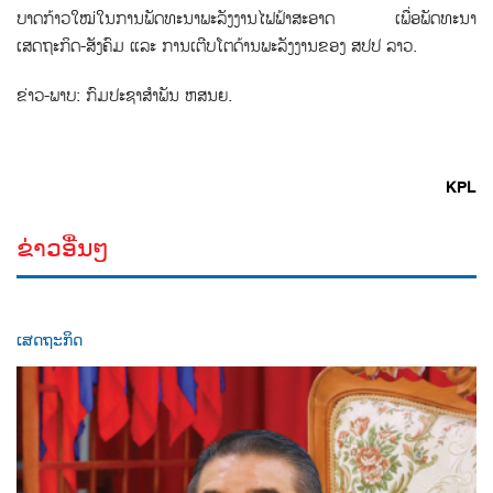
ບາດກ້າວໃໝ່ໃນການພັດທະນາພະລັງງານໄຟຟ້າສະອາດ ເພື່ອພັດທະນາ
ເສດຖະກິດ-ສັງຄົມ ແລະ ການເຕີບໂຕດ້ານພະລັງງານຂອງ ສປປ ລາວ.
ຂ່າວ-ພາບ: ກົມປະຊາສໍາພັນ ຫສນຍ.
KPL
ຂ່າວອື່ນໆ
ເສດຖະກິດ