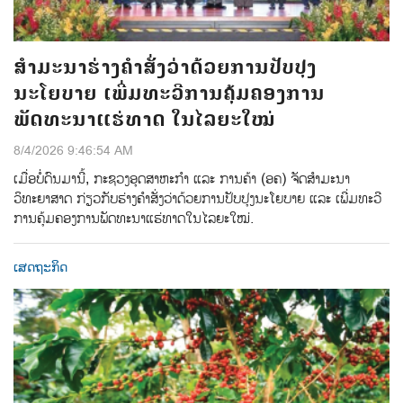
ສຳມະນາຮ່າງຄຳສັ່ງວ່າດ້ວຍການປັບປຸງ
ນະໂຍບາຍ ເພີ່ມທະວີການຄຸ້ມຄອງການ
ພັດທະນາແຮ່ທາດ ໃນໄລຍະໃໝ່
8/4/2026 9:46:54 AM
ເມື່ອບໍ່ດົນມານີ້, ກະຊວງອຸດສາຫະກຳ ແລະ ການຄ້າ (ອຄ) ຈັດສໍາມະນາ
ວິທະຍາສາດ ກ່ຽວກັບຮ່າງຄໍາສັ່ງວ່າດ້ວຍການປັບປຸງນະໂຍບາຍ ແລະ ເພີ່ມທະວີ
ການຄຸ້ມຄອງການພັດທະນາແຮ່ທາດໃນໄລຍະໃໝ່.
ເສດຖະກິດ