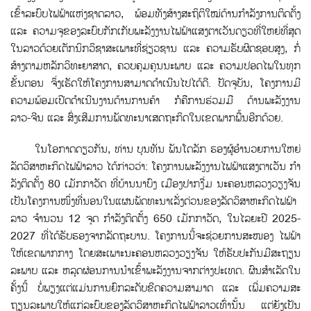
ເຂົ້າລະບົບໄຟຟ້າແຫ່ງຊາດລາວ, ພ້ອມທັງສ້າງສະຖິຕິໃໝ່ດ້ານກໍາລັງການຕິດຕ້ັງ
ແລະ ຄວາມຈຸຂອງລະບົບກັກເກັບພະລັງງານໄຟຟ້າແສງຕາເວັນດຽວທີ່ໃຫຍ່ທີ່ສຸດ
ໃນລາວດ້ວຍເຕັກນິກວິຊາສະເພາະທີ່ຊ່ຽວຊານ ແລະ ຄວາມຮັບຜິດຊອບສູງ, ກ່ໍ
ສ້າງຕາມຫລັກວິທະຍາສາດ, ຄວບຄຸມຄຸນນະພາບ ແລະ ຄວາມປອດໄພໃນທຸກ
ຂັ້ນຕອນ ຈຶ່ງເຮັດໃຫ້ໂຄງການສາມາດດໍາເນີນໄປໄດ້ດີ. ປັດຈຸບັນ, ໂຄງການມີ
ຄວາມພ້ອມເປີດດໍາເນີນງານດ້ານການຄ້າ ກໍຄືການຮ່ວມມື ດ້ານພະລັງງານ
ລາວ-ຈີນ ແລະ ສົ່ງເສີມການພັດທະນາເສດຖະກິດໃນເຂດພາກພື້ນອີກດ້ວຍ.
ໃນໂອກາດດຽວກັນ, ທ່ານ ບຸນທັນ ພັນໂດລັກ ຮອງຜູ້ອຳນວຍການໃຫຍ່
ລັດວິສາຫະກິດໄຟຟ້າລາວ ໄດ້ກ່າວວ່າ: ໂຄງການພະລັງງານໄຟຟ້າແສງຕາເວັນ ກໍາ
ລັງຕິດຕ້ັງ 80 ເມັກກາວັດ ທີ່ບ້ານນາບົງ ເມືອງປາກງື່ມ ນະຄອນຫລວງວຽງຈັນ
ເປັນໂຄງການໜຶ່ງທີ່ນອນໃນແຜນພັດທະນາເລັ່ງດ່ວນຂອງລັດວິສາຫະກິດໄຟຟ້າ
ລາວ ຈຳນວນ 12 ຈຸດ ກໍາລັງຕິດຕັ້ງ 650 ເມັກກາວັດ, ໃນໄລຍະປີ 2025-
2027 ທີ່ໄດ້ຮັບຮອງຈາກລັດຖະບານ. ໂຄງການນີ້ຈະຊ່ວຍການສະໜອງ ໄຟຟ້າ
ໃຫ້ເຂດພາກກາງ ໂດຍສະເພາະນະຄອນຫລວງວຽງຈັນ ໃຫ້ຮັບປະກັນມີສະຖຽນ
ລະພາບ ແລະ ຫລຸດຜ່ອນການນໍາເຂ້ົາພະລັງງານຈາກຕ່າງປະເທດ. ຜົນສໍາເລັດໃນ
ຄັ້ງນີ້ ບໍ່ພຽງແຕ່ແມ່ນການຍົກລະດັບຂີດຄວາມສາມາດ ແລະ ເພີ່ມຄວາມສະ
ຖຽນລະພາບໃຫ້ແກ່ລະບົບຂອງລັດວິສາຫະກິດໄຟຟ້າລາວເທົ່ານັ້ນ ແຕ່ຍັງເປັນ