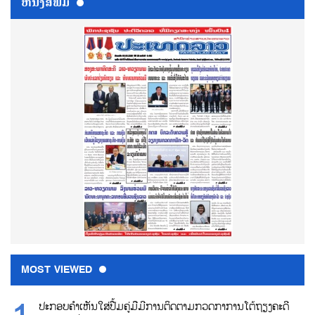
ຫນ້ັງສືພິມ
MOST VIEWED
ປະກອບຄຳເຫັນໃສ່ປື້ມຄູ່ມືມີການຕິດຕາມກວດກາການໂຕ້ຖຽງຄະດີ