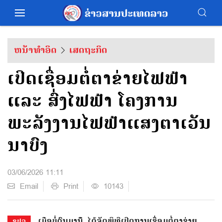
ຫນ້າທຳອິດ
ເສດຖະກິດ
ເປີດເຊື່ອມຕໍ່ຕາຂ່າຍໄຟຟ້າ
ແລະ ສົ່ງໄຟຟ້າ ໂຄງການ
ພະລັງງານໄຟຟ້າແສງຕາເວັນ
ນາບົງ
03/06/2026 11:11
Email
Print
10143
ເມ່ືອບ່ໍດົນມານ້ີ, ໄດ້ຈັດພິທີເປີດການເຊື່ອມຕໍ່ຕາຂ່າຍ
ຂປລ