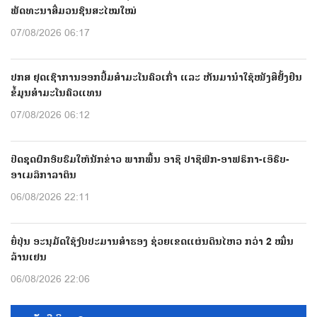
ພັດທະນາສື່ມວນຊົນສະໄໝໃໝ່
07/08/2026 06:17
ປກສ ຢຸດເຊົາການອອກປື້ມສຳມະໂນຄົວເກົ່າ ແລະ ຫັນມານຳໃຊ້ໜັງສືຢັ້ງຢືນ
ຂໍ້ມູນສຳມະໂນຄົວແທນ
07/08/2026 06:12
ປີດຊຸດຝຶກອົບຮົມໃຫ້ນັກຂ່າວ ພາກພື້ນ ອາຊີ ປາຊີຟິກ-ອາຟຣິກາ-ເອີຣົບ-
ອາເມລິກາລາຕິນ
06/08/2026 22:11
ຍີ່ປຸ່ນ ອະນຸມັດໃຊ້ງົບປະມານສຳຮອງ ຊ່ວຍເຂດແຜ່ນດິນໄຫວ ກວ່າ 2 ໝື່ນ
ລ້ານເຢນ
06/08/2026 22:06