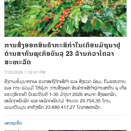
ການສົ່ງອອກສິນຄ້າກະສິກຳໃນເດືອນມິຖຸນາຢູ່
ດ່ານສາກົນພູເກືອບັນລຸ 23 ລ້ານກ່ວາໂດລາ
ສະຫະລັດ
7/30/2026 1:32:41 PM
ອີງຕາມຂໍ້ມູນຈາກພະ ແນກສະຖິຕິກະສິກຳ ແລະ ສິ່ງແວດ ລ້ອມ, ກົມແຜນການ
ແລະ ການ ຮ່ວມມື ໃຫ້ຮູ້ວ່າ: ການສົ່ງອອກ ສິນຄ້າກະສິກໍາຢູ່ດ່ານສາກົນ ພູ ເກືອ
ແຂວງອັດຕະປື ນັບແຕ່ວັນທີ 1-30 ມິຖຸນາ 2026 ສາມາດ ສົ່ງອອກພືດ,
ຜະລິດຕະພັນພືດ ແລະ ຜະລິດຕະພັນໄມ້ ຈໍານວນ 25.754,35 ໂຕນ,
ລວມເປັນມູນ ຄ່າທັງໝົດ 23.680.417,27 ໂດລາສະຫະລັດ.
ເສດຖະກິດ