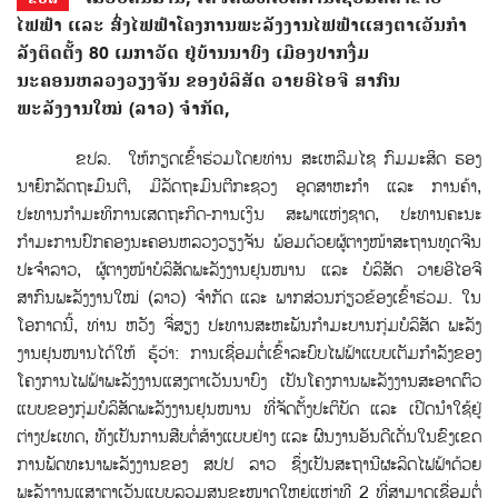
ໄຟຟ້າ ແລະ ສົ່ງໄຟຟ້າໂຄງການພະລັງງານໄຟຟ້າແສງຕາເວັນກໍາ
ລັງຕິດຕັ້ງ 80 ເມກາວັດ ຢູ່ບ້ານນາບົງ ເມືອງປາກງື່ມ
ນະຄອນຫລວງວຽງຈັນ ຂອງບໍລິສັດ ວາຍອີໄອຈີ ສາກົນ
ພະລັງງານໃໝ່ (ລາວ) ຈຳກັດ,
ຂປລ. ໃຫ້ກຽດເຂົ້າຮ່ວມໂດຍທ່ານ ສະເຫລີມໄຊ ກົມມະສິດ ຮອງ
ນາຍົກລັດຖະມົນຕີ, ມີລັດຖະມົນຕີກະຊວງ ອຸດສາຫະກຳ ແລະ ການຄ້າ,
ປະທານກຳມະທິການເສດຖະກິດ-ການເງິນ ສະພາແຫ່ງຊາດ, ປະທານຄະນະ
ກຳມະການປົກຄອງນະຄອນຫລວງວຽງຈັນ ພ້ອມດ້ວຍຜູ້ຕາງໜ້າສະຖານທູດຈີນ
ປະຈໍາລາວ, ຜູ້ຕາງໜ້າບໍລິສັດພະລັງງານຢຸນໜານ ແລະ ບໍລິສັດ ວາຍອີໄອຈີ
ສາກົນພະລັງງານໃໝ່ (ລາວ) ຈໍາກັດ ແລະ ພາກສ່ວນກ່ຽວຂ້ອງເຂົ້າຮ່ວມ. ໃນ
ໂອກາດນ້ີ, ທ່ານ ຫວັງ ຈ່ືສຽງ ປະທານສະຫະພັນກຳມະບານກຸ່ມບໍລິສັດ ພະລັງ
ງານຢຸນໜານໄດ້ໃຫ້ ຮູ້ວ່າ: ການເຊື່ອມຕໍ່ເຂົ້າລະບົບໄຟຟ້າແບບເຕັມກໍາລັງຂອງ
ໂຄງການໄຟຟ້າພະລັງງານແສງຕາເວັນນາບົງ ເປັນໂຄງການພະລັງງານສະອາດຕົວ
ແບບຂອງກຸ່ມບໍລິສັດພະລັງງານຢຸນໜານ ທີ່ຈັດຕັ້ງປະຕິບັດ ແລະ ເປີດນໍາໃຊ້ຢູ່
ຕ່າງປະເທດ, ທັງເປັນການສືບຕໍ່ສ້າງແບບຢ່າງ ແລະ ຜົນງານອັນດີເດັ່ນໃນຂົງເຂດ
ການພັດທະນາພະລັງງານຂອງ ສປປ ລາວ ຊຶ່ງເປັນສະຖານີຜະລິດໄຟຟ້າດ້ວຍ
ພະລັງງານແສງຕາເວັນແບບລວມສູນຂະໜາດໃຫຍ່ແຫ່ງທີ 2 ທີ່ສາມາດເຊື່ອມຕໍ່