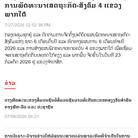
ການພັດທະນາເສດຖະກິດ-ສັງຄົມ 4 ແຂວງ
ພາກໃຕ້
7/27/2026 12:52:38 PM
ກອງປະຊຸມຊຸກຍູ້ ແລະ ຕິດຕາມການຈັດຕັ້ງປະຕິບັດແຜນພັດທະນາເສດຖະກິດ-
ສັງຄົມແຫ່ງ ຊາດ 6 ເດືອນຕົ້ນປີ ແລະ ທິດທາງແຜນການ 6 ເດືອນທ້າຍປີ
2026 ແລະ ການສ້າງແຜນພັດທະນາເຂດແຄວ້ນ 4 ແຂວງພາກໃຕ້ ເພື່ອເຊື່ອມ
ຈອດເສດຖະກິດກັບປະເທດໃກ້ຄຽງ ແລະ ພາກພື້ນ ຈັດຂຶ້ນໃນວັນທີ 23
ກໍລະກົດ 2026 ຢູ່ ແຂວງຈຳປາສັກ.
ຂ່າວ
ບາງທັດສະນະຂອງສື່ມວນຊົນຕໍ່ສື່ມວນຊົນລາວທີ່ເປັນກະບອກສຽງອັນສຳຄັນ
ຂອງພັກ-ລັດ ແລະ ປະຊາຊົນ
07/08/2026 06:21
ການວິເຄາະ-ວິຈານຂ່າວໃຫ້ມີຄຸນນະພາບແມ່ນພາລະກິດທີ່ຈຳເປັນໃນການ