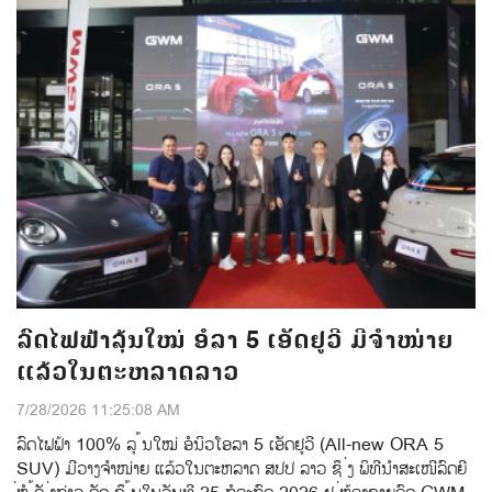
ລົດໄຟຟ້າລຸ້ນໃໝ່ ອໍລາ 5 ເອັດຢູວີ ມີຈຳໜ່າຍ
ແລ້ວໃນຕະຫລາດລາວ
7/28/2026 11:25:08 AM
ລົດໄຟຟ້າ 100% ລຸ ້ນໃໝ່ ອໍນິວໂອລາ 5 ເອັດຢູວີ (All-new ORA 5
SUV) ມີວາງຈຳໜ່າຍ ແລ້ວໃນຕະຫລາດ ສປປ ລາວ ຊຶ ່ງ ພິທີນຳສະເໜີລົດຍີ