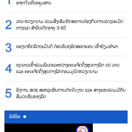
ອາຍາໃນທີ່ປະຊຸມສານ
ລາວ-ຫວຽດນາມ ຮ່ວມສົ່ງເສີມທັກສະການປ້ອງກັນການລ່ວງລະເມີດ
ທາງເພດ ສຳລັບເດັກອາຍຸ 3-5ປີ
ຮອງນາຍົກລັດຖະມົນຕີ ຕ້ອນຮົບທູອິດສະຣາແອນ ເຂົ້າຢ້ຽມອຳລາ
ທູດລາວເຂົ້າຮ່ວມພົບປະລະຫວ່າງຄະນະຈັດຕັ້ງສູນກາງພັກ ປປ ລາວ
ແລະ ຄະນະຈັດຕັ້ງສູນກາງພັກກອມມູນິດຫວຽດນາມ
ອົງການ ສປຊ ສະຫລຸບຜົນການດຳເນີນງານ ແລະ ສາງແຜນຮ່ວມມືກັບ
ສື່ມວນຊົນຂອງລັດ
ວີດີໂອ