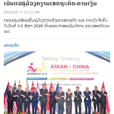
ເຜີຍແຜ່ຄູ່ມືວຽກງານເສດຖະກິດ-ການເງິນ
8/6/2026 11:21:21 AM
ກອງປະຊຸມເຜີຍແຜ່ປຶ້ມຄູ່ມືວຽກງານຂົງເຂດເສດຖະກິດ ແລະ ການເງິນຈັດຂຶ້ນ
ໃນວັນທີ 3-5 ສິງຫາ 2026 ທີ່ນະຄອນໄກສອນພົມວິຫານ ແຂວງສະຫວັນນະ
ເຂດ.
ເສດຖະກິດ