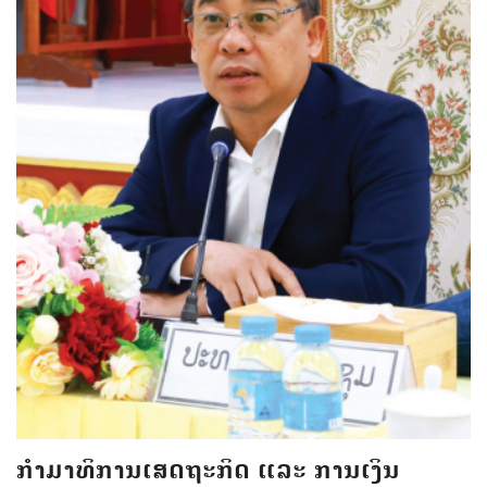
ກຳມາທິການເສດຖະກິດ ແລະ ການເງິນ