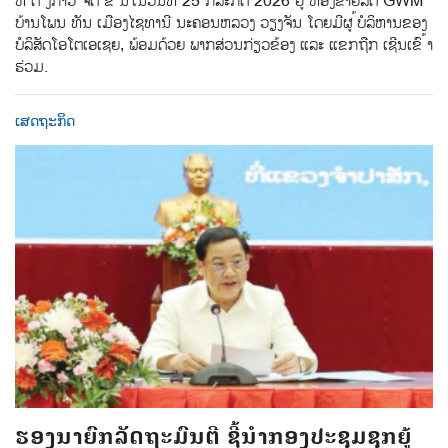
່ຫໍ ້ດັ ່ງກ່າວ ຈັດ ຂຶ ້ນໃນວັນທີ 25 ກໍລະກົດ 2026 ຢູ ່ຫ້ອງຂາຍລົດ GWM
ບ້ານໂພນ ທັນ ເມືອງໄຊທານີ ນະຄອນຫລວງ ວຽງຈັນ ໂດຍມີຜູ ້ບໍລິຫານຂອງ
ບໍລິສັດໂອໂຕເອເຊຍ, ພ້ອມດ້ວຍ ພາກສ່ວນກ່ຽວຂ້ອງ ແລະ ແຂກຖືກ ເຊີນເຂົ ້າ
ຮ່ວມ.
ເສດຖະກິດ
ຮອງນາຍົກລັດຖະມົນຕີ ຊີ້ນຳກອງປະຊຸມຊຸກຍູ້