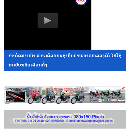
ອະດີດການນໍາ ພ້ອມດ້ວຍປະຊາຊົນບ້ານທາດຫລວງໃຕ້ ໄປໃຊ້
ສິດປ່ອນບັດເລືອກຕັ້ງ