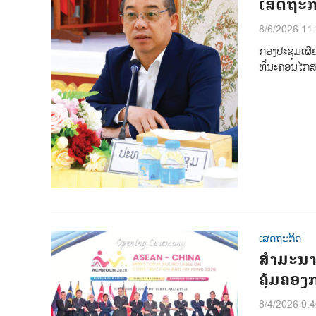
ເສດຖະກິ
8/6/2026 11
ກອງປະຊຸມເຜີຍ
ທີ່ນະຄອນໄກ
ເສດຖະກິດ
ສຳມະນາຮ
ຄຸ້ມຄອ
8/4/2026 9: