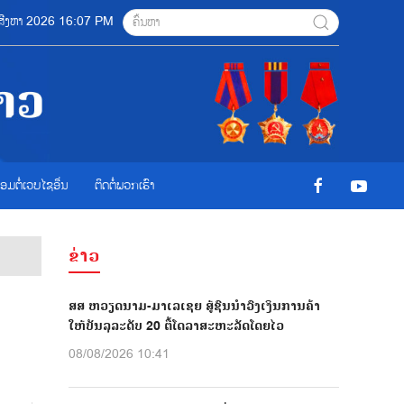
08 ສີງຫາ 2026 16:07 PM
ື່ອມຕໍ່ເວບໄຊອ່ືນ
ຕິດຕໍ່ພວກເຮົາ
ຂ່າວ
ສສ ຫວຽດນາມ-ມາເລເຊຍ ສູ້ຊົນນຳວົງເງິນການຄ້າ
ໃຫ້ບັນລຸລະດັບ 20 ຕື້ໂດລາສະຫະລັດໂດຍໄວ
08/08/2026 10:41