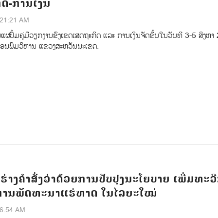
ດ-ການເງິນ
:21:21 AM
ແຜ່ປຶ້ມຄູ່ມືວຽກງານຂົງເຂດເສດຖະກິດ ແລະ ການເງິນຈັດຂຶ້ນໃນວັນທີ 3-5 ສິງຫາ
ສອນພົມວິຫານ ແຂວງສະຫວັນນະເຂດ.
່າງຄຳສັ່ງວ່າດ້ວຍການປັບປຸງນະໂຍບາຍ ເພີ່ມທະວ
ງການພັດທະນາແຮ່ທາດ ໃນໄລຍະໃໝ່
46:54 AM