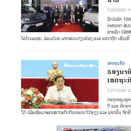
7/28/2026 1
ລົດໄຟຟ້າ 10
ຕະຫລາດ ສປປ ລາ
ຂາຍລົດ GWM 
ໂອໂຕເອເຊຍ, ພ້ອມດ້ວຍ ພາກສ່ວນກ່ຽວຂ້ອງ ແລະ ແຂກຖືກ ເຊີນເຂົ ້
ເສດຖະກິດ
ຮອງນາຍົ
ເສດຖະກິ
7/27/2026 1
ກອງປະຊຸມຊຸກຍ
ປີ ແລະ ທິດທ
ໃຕ້ ເພື່ອເຊື່ອມຈອດເສດຖະກິດກັບປະເທດໃກ້ຄຽງ ແລະ ພາກພື້ນ ຈັດຂ