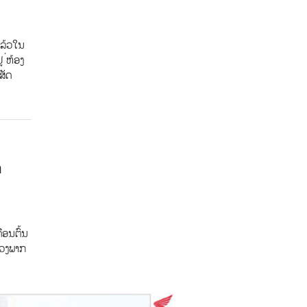
ແລ້ວໃນ
 ່ຫ້ອງ
ສັດ
າ
ືອນຕົ້ນ
ຂວງພາກ