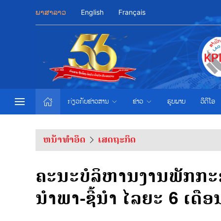
ພາສາລາວ
English
Français
ກ່ຽວກັບຂ່າວສານ
ຂ່າວ
ຮູບພາບ
ວີດີໂອ
ຫນ້າທຳອິດ
ເສດຖະກິດ
ຄະນະບໍລິຫານງານພັກກະຊ
ນຳພາ-ຊີ້ນຳ ໄລຍະ 6 ເດືອນ