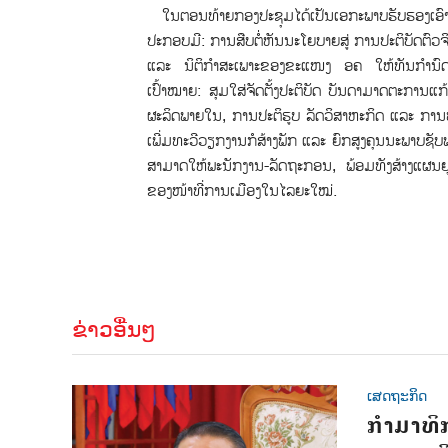
ໃນຕອນທ້າຍກອງປະຊຸມໄດ້ເປັນເອກະພາບຮັບຮອງເອົາແຜນວ
ປະກອບມີ: ການສືບຕໍ່ຫັນນະໂຍບາຍສູ່ ການປະຕິບັດຕົ
ແລະ ນິຕິກຳສະເພາະຂອງຂະແໜງ ອຄ ໃຫ້ທັນກຳນົດເວລ
ເປົ້າໝາຍ: ສຸມໃສ່ຈັດຕັ້ງປະຕິບັດ ບັນດາມາດຕະການ
ຜະລິດພາຍໃນ, ການປະຕິຮູບ ລັດວິສາຫະກິດ ແລະ ການຫ
ເພີ່ມທະວີວຽກງານກໍສ້າງພັກ ແລະ ຍົກສູງຄຸນນະພາບຊັບ
ສາມາດໃຫ້ພະນັກງານ-ລັດຖະກອນ, ພ້ອມທັງສ້າງແຜ
ຂອງໜ້າທີ່ການເມືອງໃນໄລຍະໃໝ່.
ຂ່າວອື່ນໆ
ເສດຖະກິດ
ກຳມາທິກ