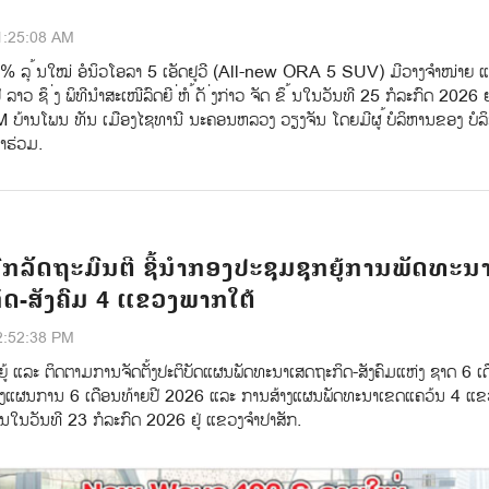
1:25:08 AM
0% ລຸ ້ນໃໝ່ ອໍນິວໂອລາ 5 ເອັດຢູວີ (All-new ORA 5 SUV) ມີວາງຈຳໜ່າຍ 
ວ ຊຶ ່ງ ພິທີນຳສະເໜີລົດຍີ ່ຫໍ ້ດັ ່ງກ່າວ ຈັດ ຂຶ ້ນໃນວັນທີ 25 ກໍລະກົດ 2026 ຢູ
ບ້ານໂພນ ທັນ ເມືອງໄຊທານີ ນະຄອນຫລວງ ວຽງຈັນ ໂດຍມີຜູ ້ບໍລິຫານຂອງ ບໍລິ
າຮ່ວມ.
ກລັດຖະມົນຕີ ຊີ້ນຳກອງປະຊຸມຊຸກຍູ້ການພັດທະນ
ດ-ສັງຄົມ 4 ແຂວງພາກໃຕ້
2:52:38 PM
ູ້ ແລະ ຕິດຕາມການຈັດຕັ້ງປະຕິບັດແຜນພັດທະນາເສດຖະກິດ-ສັງຄົມແຫ່ງ ຊາດ 6 ເດ
າງແຜນການ 6 ເດືອນທ້າຍປີ 2026 ແລະ ການສ້າງແຜນພັດທະນາເຂດແຄວ້ນ 4 ແ
ຶ້ນໃນວັນທີ 23 ກໍລະກົດ 2026 ຢູ່ ແຂວງຈຳປາສັກ.