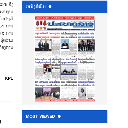
26 ຊຶ່ງ
ຫນ້ັງສືພິມ
ນແຜນງານ
ດຢ່າງມີ
ແຮງ ການ
ິດ; ການ
ມຮູ້ຄວາມ
ຕ້ອງການ
KPL
MOST VIEWED
ນ