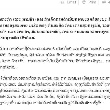
Email
Print
ະກຳ ແລະ ການຄ້າ (ອຄ) ສຳເລັດການດຳເນີນກອງປະຊຸມຄົບຄະນະ ຄັັ
ນປະທານຂອງສະຫາຍ ມະໄລທອງ ກົມມະສິດ ກຳມະການສູນກາງພັກ, ເລ
ຫະກຳ ແລະ ການຄ້າ, ມີຄະນະປະຈຳພັກ, ກຳມະການຄະນະບໍລິຫານງານ
ກຖານພັກ ເຂົາຮ່ວມ.
ໃນ ການນຳພາ-ຊີ້ນຳຕະຫລອດໄລຍະ 6 ເດືອນຕົ້ນປີ ແລະ ເປັນເອກະພາບຮັບຮອງ
2026. ໃນກອງປະຊຸມ, ຜູ້ເຂົາຮ່ວມ ໄດ້ພ້ອມກັນຕີລາຄາຄືນຢ່າງກົງໄປກົງມາ ແລະ ພາ
ນແມ່ນການຮັບປະກັນ ການສະໜອງນ້ຳມັນເຊື້ອໄຟໃນໄລຍະວິກິດດ້ານພະລັງງານ, ກ
ຢ່າງທັນການ.
້ແກ່ຫົວໜ່ວຍທຸລະກິດຂະໜາດນ້ອຍ ແລະ ກາງ (SMEs) ເພື່ອຍູ່ແຮງຂະບວນກ
່າງປະເທດ, ພ້ອມທັງການສົ່ງເສີມການນຳໃຊ້ລົດໄຟຟ້າ. ຄຽງຄູ່ກັບຜົນສຳເລັດດັ ່ງກ
ຕ້ອງໄດ້ຮີບຮ້ອນປັບປຸງແກ້ໄຂ ໂດຍສະເພາະແມ່ນການເລັ່ງຈັດຕັງຜັນຂະຫຍາຍມະຕິ, ຄຳສັ່
ຳເລັດຕາມກຳນົດ ເວລາ. ພ້ອມກັນນັ້ນ, ຍັງໄດ້ເນັ້ນໜັກ ເຖິງການເພີ່ມທະວີວຽ
ຸກຂັ້ນ ເພື່ອກະຕຸ້ນການປະຕິບັດໜ້າທີ່ການເມືອງໃຫ້ມີປະສິດທິພາບຍິ່ງຂຶ້ນ.