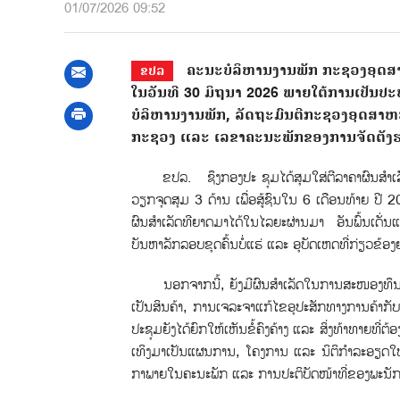
01/07/2026 09:52
ຄະນະບໍລິຫານງານພັກ ກະຊວງອຸດສາຫ
ຂປລ
ໃນວັນທີ 30 ມິຖຸນາ 2026 ພາຍໃຕ້ການເປັ
ບໍລິຫານງານພັກ, ລັດຖະມົນຕີກະຊວງອຸດສາ
ກະຊວງ ແລະ ເລຂາຄະນະພັກຂອງການຈັດຕັງຮາ
ຂປລ. ຊຶງກອງປະ ຊຸມໄດ້ສຸມໃສ່ຕີລາຄາຜົນສຳເລັດ
ວຽກຈຸດສຸມ 3 ດ້ານ ເພື່ອສູ້ຊົນໃນ 6 ເດືອນທ້າຍ ປີ 
ຜົນສຳເລັດທີຍາດມາໄດ້ໃນໄລຍະຜ່ານມາ ອັນພົ້ນເດັ່
ບັນຫາລັກລອບຂຸດຄົ້ນບໍ່ແຮ່ ແລະ ອຸບັດເຫດທີ່ກ່ຽວຂ້ອງ
ນອກຈາກນີ້, ຍັງມີຜົນສຳເລັດໃນການສະໜອງທຶນໃຫ
ເປັນສິນຄ້າ, ການເຈລະຈາແກ້ໄຂອຸປະສັກທາງການຄ້າກັບຕ
ປະຊຸມຍັງໄດ້ຍົກໃຫ້ເຫັນຂໍ້ຄົງຄ້າງ ແລະ ສິ່ງທ້າທາຍທີ່
ເທິງມາເປັນແຜນການ, ໂຄງການ ແລະ ນິຕິກຳລະອຽດໃຫ້ສ
ກາພາຍໃນຄະນະພັກ ແລະ ການປະຕິບັດໜ້າທີ່ຂອງພະນັກງານທ