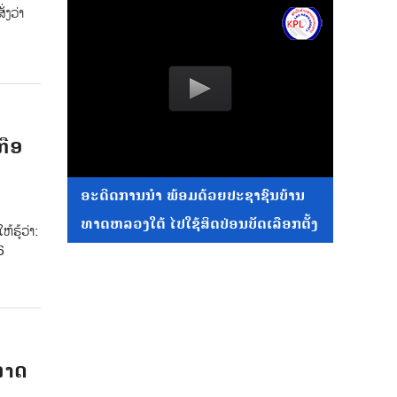
່ງວ່າ
ກືອ
ອະດີດການນໍາ ພ້ອມດ້ວຍປະຊາຊົນບ້ານ
ທາດຫລວງໃຕ້ ໄປໃຊ້ສິດປ່ອນບັດເລືອກຕັ້ງ
ຮູ້ວ່າ:
6
ລາດ