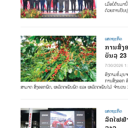
ເມື່ອບໍ່ດົນມາ
ດ້ວຍການປັບປ
ເສດຖະກິດ
ການສົ່ງ
ບັນລຸ 2
7/30/2026 1
ອີງຕາມຂໍ້ມູນ
ການສົ່ງອອກ ສ
ສາມາດ ສົ່ງອອກພືດ, ຜະລິດຕະພັນພືດ ແລະ ຜະລິດຕະພັນໄມ້ ຈໍານ
ເສດຖະກິດ
ລົດໄຟຟ້
ລາວ