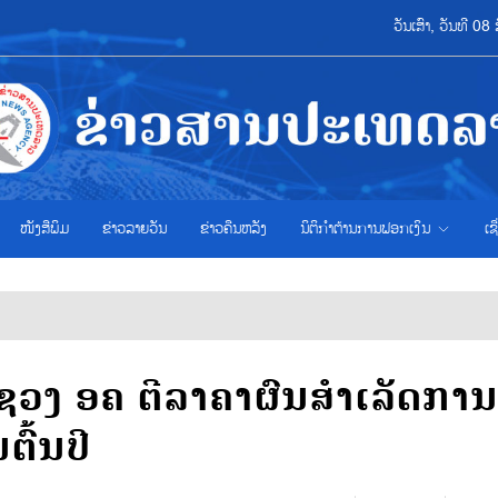
ວັນເສົາ, ວັນທີ 
ໜັງສືພິມ
ຂ່າວ​ລາຍ​ວັນ
ຂ່າວຄືນຫລັງ
ນິຕິກຳຕ້ານການຟອກເງິນ
ເຊ
ວງ ອຄ ຕີລາຄາຜົນສຳເລັດການ
ຕົ້ນປີ