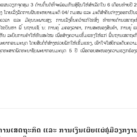
ຽກຈຸດສຸມ 3 ດ້ານຕົ້ນຕໍທີ່ຈະພ້ອມກັນສູ້ຊົນໃຫ້ສຳເລັດໃນ 6 ເດືອນທ້າຍປີ 20
ວຈິງ ໂດຍເລັ່ງລັດການຜັນຂະຫຍາຍມະຕິ 04/ ກມສພ ແລະ ມະຕິສຳຄັນຕ່າງໆອອກເປັ
າ ແລະ ມີຄຸນນະພາບສູງ; ການເລັງຄົ້ນຄວ້າແກ້ໄຂສິ່ງ ທ້າທາຍດ້ານເສດຖະກິ
ແກ້ໄຂບັນຫາ ພື ້ນຖານເຊັ ່ນ: ການຄຸ ້ມຄອງລາຄາ, ການສະໜອງສິນຄ້າ, ການຍູ ້
ັນ ລະບົບການຄ້າໃຫ້ທັນສະໄໝ ເພື່ອສ້າງຄວາມເຂັ້ມແຂງໃຫ້ແກ່ ພື້ນຖານເສດຖະກ
ພະຍາກອນມະນຸດ ໂດຍສືບຕໍ່ກໍສ້າງໜ່ວຍພັກໃຫ້ເຂັ້ມແຂງ, ເອົາໃຈໃສ່ຍົກລະດັບຄວາ
ນຍຸດທະສາດພັດທະນາຊັບພະຍາກອນມະນຸດ 5 ປີ ເພື່ອຕອບສະໜອງຄວາມຮຽກຮ້ອງ
ານເສດຖະກິດ ແລະ ການເງິນເຜີຍແຜ່ຄູ່ມືວຽກງາ