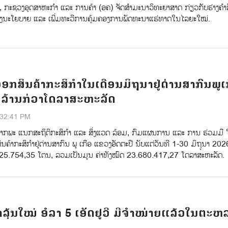
ນີ້, ກະຊວງອຸດສາຫະກຳ ແລະ ການຄ້າ (ອຄ) ຈັດສໍາມະນາວິທະຍາສາດ ກ່ຽວກັບຮ່າງຄໍາສັ
ຸງນະໂຍບາຍ ແລະ ເພີ່ມທະວີການຄຸ້ມຄອງການພັດທະນາແຮ່ທາດໃນໄລຍະໃໝ່.
ອອກສິນຄ້າກະສິກຳໃນເດືອນມິຖຸນາຢູ່ດ່ານສາກົນພູເ
3 ລ້ານກ່ວາໂດລາສະຫະລັດ
:32:41 PM
ຈາກພະ ແນກສະຖິຕິກະສິກຳ ແລະ ສິ່ງແວດ ລ້ອມ, ກົມແຜນການ ແລະ ການ ຮ່ວມມື ໃຫ້
ິນຄ້າກະສິກໍາຢູ່ດ່ານສາກົນ ພູ ເກືອ ແຂວງອັດຕະປື ນັບແຕ່ວັນທີ 1-30 ມິຖຸນາ 202
ວນ 25.754,35 ໂຕນ, ລວມເປັນມູນ ຄ່າທັງໝົດ 23.680.417,27 ໂດລາສະຫະລັດ.
າລຸ້ນໃໝ່ ອໍລາ 5 ເອັດຢູວີ ມີຈຳໜ່າຍແລ້ວໃນຕະຫ