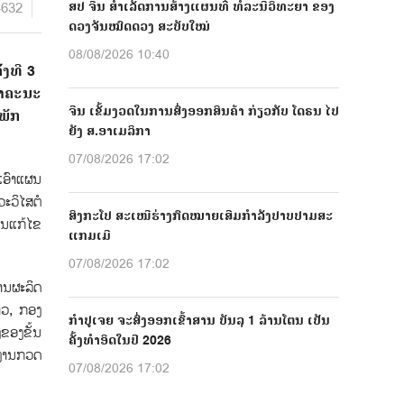
4632
ສປ ຈີນ ສຳເລັດການສ້າງແຜນທີ່ ທໍລະນີວິທະຍາ ຂອງ
ດວງຈັນໝົດດວງ ສະບັບໃໝ່
08/08/2026 10:40
ງທີ 3
ຂາຄະນະ
ຈີນ ເຂັ້ມງວດໃນການສົ່ງອອກສິນຄ້າ ກ່ຽວກັບ ໂດຣນ ໄປ
ພັກ
ຍັງ ສ.ອາເມລິກາ
07/08/2026 17:02
ເອົາແຜນ
ວະວິໄສຕໍ
ສິງກະໂປ ສະເໜີຮ່າງກົດໝາຍເສີມກຳລັງປາບປາມສະ
ານແກ້ໄຂ
ແກມເມີ
07/08/2026 17:02
ານຜະລິດ
່າວ, ກອງ
ກຳປູເຈຍ ຈະສົ່ງອອກເຂົ້າສານ ບັນລຸ 1 ລ້ານໂຕນ ເປັນ
ງຂອງຂັ້ນ
ຄັ້ງທຳອິດໃນປີ 2026
ກງານກວດ
07/08/2026 17:02