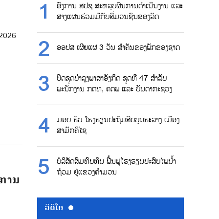
ອົງການ ສປຊ ສະຫລຸບຜົນການດຳເນີນງານ ແລະ
ສາງແຜນຮ່ວມມືກັບສື່ມວນຊົນຂອງລັດ
 2026
ອອປສ ເຜີຍແຜ່ 3 ວັນ ສຳຄັນຂອງພັກຂອງຊາດ
ປິດຊຸດບຳລຸງພາສາອັງກິດ ຊຸດທີ 47 ສຳລັບ
ພະນັກງານ ກຕທ, ຄຕພ ແລະ ບັນດາກະຊວງ
ມອບ-ຮັບ ໂຮງຮຽນປະຖົມສົບບູນຮະລາງ ເມືອງ
ສາມັກຄິໄຊ
ບໍລິສັດສົມທົບທຶນ ຟື້ນຟູໂຮງຮຽນປະສົບໄພນ້ຳ
ຖ້ວມ ຢູ່ແຂວງຄຳມວນ
ີການ
ວີດີໂອ