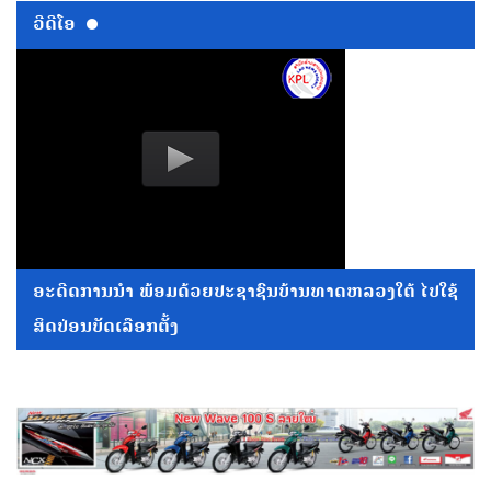
ວີດີໂອ
ອະດີດການນໍາ ພ້ອມດ້ວຍປະຊາຊົນບ້ານທາດຫລວງໃຕ້ ໄປໃຊ້
ສິດປ່ອນບັດເລືອກຕັ້ງ