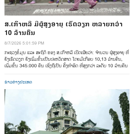
ສ.ເກົາຫລີ ມີຜູ້ສູງອາຍຸ ເຮັດວຽກ ຫລາຍກວ່າ
10 ລ້ານຄົນ
8/7/2026 5:01:59 PM
ກະຊວງຂໍ້ມູນ ແລະ ສະຖິຕິ ຂອງ ສ.ເກົາຫລີ ເປີດເຜີຍວ່າ: ຈໍານວນ ຜູ້ສູງອາຍຸ ທີ່
ຍັງເຮັດວຽກ ຍັງເພີ່ມຂຶ້ນເປັນປະຫວັດສາດ ໂດຍມີເກືອບ 10,13 ລ້ານຄົນ,
ເພີ່ມຂຶ້ນ 345.000 ຄົນ ເຊິ່ງຖືເປັນ ຄັ້ງທຳອິດ ທີ່ສູງກວ່າ ລະດັບ 10 ລ້ານຄົນ
ຂ່າວຕ່າງປະເທດ