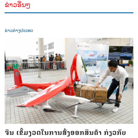
ຂ່າວອື່ນໆ
ຂ່າວຕ່າງປະເທດ
ຈີນ ເຂັ້ມງວດໃນການສົ່ງອອກສິນຄ້າ ກ່ຽວກັບ