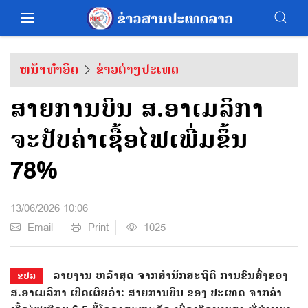
ຫນ້າທຳອິດ
ຂ່າວຕ່າງປະເທດ
ສາຍການບິນ ສ.ອາເມລິກາ
ຈະປັບຄ່າເຊື້ອໄຟເພີ່ມຂຶ້ນ
78%
13/06/2026 10:06
Email
Print
1025
ລາຍງານ ຫລ້າສຸດ ຈາກສຳນັກສະຖິຕິ ການຂົນສົ່ງຂອງ
ຂປລ
ສ.ອາເມລິກາ ເປີດເຜີຍວ່າ: ສາຍການບິນ ຂອງ ປະເທດ ຈາກຄ່າ