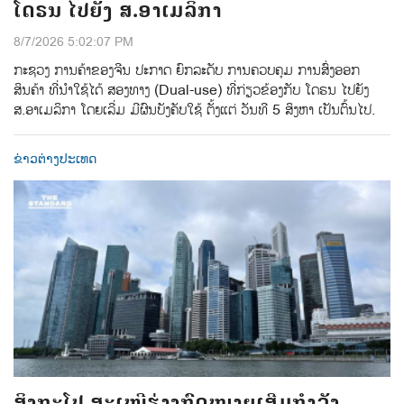
ໂດຣນ ໄປຍັງ ສ.ອາເມລິກາ
8/7/2026 5:02:07 PM
ກະຊວງ ການຄ້າຂອງຈີນ ປະກາດ ຍົກລະດັບ ການຄວບຄຸມ ການສົ່ງອອກ
ສິນຄ້າ ທີ່ນຳໃຊ້ໄດ້ ສອງທາງ (Dual-use) ທີ່ກ່ຽວຂ້ອງກັບ ໂດຣນ ໄປຍັງ
ສ.ອາເມລິກາ ໂດຍເລີ່ມ ມີຜົນບັງຄັບໃຊ້ ຕັ້ງແຕ່ ວັນທີ 5 ສິງຫາ ເປັນຕົ້ນໄປ.
ຂ່າວຕ່າງປະເທດ
ສິງກະໂປ ສະເໜີຮ່າງກົດໝາຍເສີມກຳລັງ