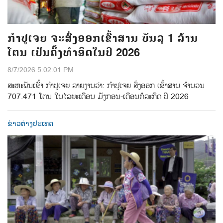
ກຳປູເຈຍ ຈະສົ່ງອອກເຂົ້າສານ ບັນລຸ 1 ລ້ານ
ໂຕນ ເປັນຄັ້ງທຳອິດໃນປີ 2026
8/7/2026 5:02:01 PM
ສະຫະພັນເຂົ້າ ກຳປູເຈຍ ລາຍງານວ່າ: ກໍາປູເຈຍ ສົ່ງອອກ ເຂົ້າສານ ຈຳນວນ
707.471 ໂຕນ ໃນໄລຍະເດືອນ ມັງກອນ-ເດືອນກໍລະກົດ ປີ 2026
ຂ່າວຕ່າງປະເທດ