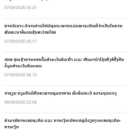
07/08/2026 06:21
ການວິເຄາະ-ວິຈານຂ່າວໃຫ້ມີຄຸນນະພາບແມ່ນພາລະກິດທີ່ຈຳເປັນໃນການ
ພັດທະນາສື່ມວນຊົນສະໄໝໃໝ່
07/08/2026 06:17
ປກສ ຢຸດເຊົາການອອກປື້ມສຳມະໂນຄົວເກົ່າ ແລະ ຫັນມານຳໃຊ້ໜັງສືຢັ້ງຢືນ
ຂໍ້ມູນສຳມະໂນຄົວແທນ
07/08/2026 06:12
ອາຊຽນ ກຽມຮັບມືກັບສະພາບພູມອາກາດ ທີ່ເພີ່ມທະວີ ຄວາມຮຸນແຮງ
06/08/2026 22:06
ກຳມາທິການເສດຖະກິດ ແລະ ການເງິນເຜີຍແຜ່ຄູ່ມືວຽກງານເສດຖະກິດ-
ການເງິນ