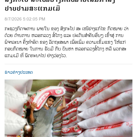
ປາບປາມສະແກມເມີ
8/7/2026 5:02:05 PM
ກະຊວງກິດຈະການ ພາຍໃນ ຂອງ ສິງກະໂປ ສະ ເໜີຮ່າງແກ້ໄຂ ກົດໝາຍ ວ່າ
ດ້ວຍ ຕ້ານການ ຫລອກລວງ ສໍ້ໂກງ ແລະ ປະເດັນສຳຄັນອື່ນໆ ເຂົ້າສູ່ ການ
ພິຈາລະນາ ຄັ້ງທຳອິດ ຂອງ ລັດຖະສະພາ ເພື່ອເພີ່ມ ຄວາມເຂັ້ມແຂງ ໃຫ້ແກ່
ກອບກົດໝາຍ ໃນການ ຮັບມື ກັບ ບັນຫາ ຫລອກລວງສໍ້ໂກງ ຫລື ພວກສະ
ແກມເມີ ທີ່ ພັດທະນາໄປ ຢ່າງວ່ອງໄວ.
ຂ່າວຕ່າງປະເທດ