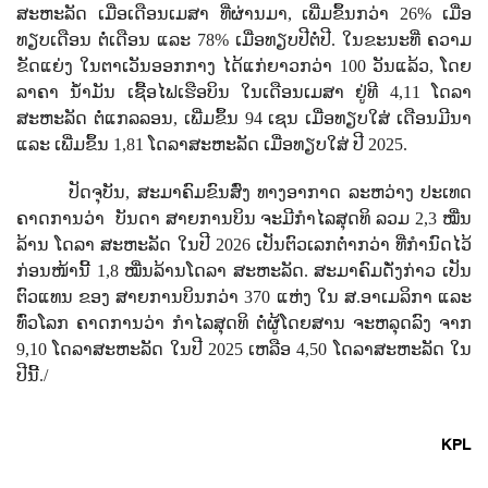
ສະຫະລັດ ເມື່ອເດືອນເມສາ ທີ່ຜ່ານມາ,​ ເພີ່ມຂຶ້ນກວ່າ 26% ເມື່ອ
ທຽບເດືອນ ຕໍ່ເດືອນ ແລະ 78% ເມື່ອທຽບປີຕໍ່ປີ. ໃນຂະນະທີ່ ຄວາມ
ຂັດແຍ່ງ ໃນຕາເວັນອອກກາງ ໄດ້ແກ່ຍາວກວ່າ 100 ວັນແລ້ວ, ໂດຍ
ລາຄາ ນໍ້າມັນ ເຊື້ອໄຟເຮືອບິນ ໃນເດືອນເມສາ ຢູ່ທີ 4,11 ໂດລາ
ສະຫະລັດ ຕໍ່ແກລລອນ,​ ເພີ່ມຂຶ້ນ 94 ເຊນ ເມື່ອທຽບໃສ່ ເດືອນມີນາ
ແລະ ເພີ່ມຂຶ້ນ 1,81 ໂດລາສະຫະລັດ ເມື່ອທຽບໃສ່ ປີ 2025.
ປັດຈຸບັນ, ສະມາຄົມຂົນສົ່ງ ທາງອາກາດ ລະຫວ່າງ ປະເທດ
ຄາດການວ່າ
ບັນດາ ສາຍການບິນ ຈະມີກຳໄລສຸດທິ ລວມ 2,3 ໝື່ນ
ລ້ານ ໂດລາ ສະຫະລັດ ໃນປີ 2026 ເປັນຕົວເລກຕໍ່າກວ່າ ທີ່ກຳນົດໄວ້
ກ່ອນໜ້ານີ້ 1,8 ໝື່ນລ້ານໂດລາ ສະຫະລັດ. ສະມາຄົມດັ່ງກ່າວ ເປັນ
ຕົວແທນ ຂອງ ສາຍການບິນກວ່າ 370 ແຫ່ງ ໃນ ສ.ອາເມລິກາ ແລະ
ທົ່ວໂລກ ຄາດການວ່າ ກຳໄລສຸດທິ ຕໍ່ຜູ້ໂດຍສານ ຈະຫລຸດລົງ ຈາກ
9,10 ໂດລາສະຫະລັດ ໃນປີ 2025 ເຫລືອ 4,50 ໂດລາສະຫະລັດ ໃນ
ປີນີ້.
/
KPL