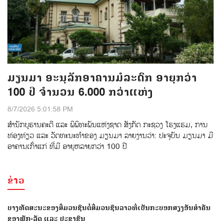
ມຽນມາ ອະນຸລັກອາຄານມໍລະດົກ ອາຍຸກວ່າ
100 ປີ ຈຳນວນ 6.000 ກວ່າແຫ່ງ
8/7/2026 5:01:58 PM
ສຳນັກບູຮານຄະດີ ແລະ ພິພິທະພັນແຫ່ງຊາດ ສັງກັດ ກະຊວງ ໂຮງແຮມ, ການ
ທ່ອງທ່ຽວ ແລະ ວັດທະນະທຳຂອງ ມຽນມາ ລາຍງານວ່າ: ປະຈຸບັນ ມຽນມາ ມີ
ອາຄານເກົ່າແກ່ ທີ່ມີ ອາຍຸຫລາຍກວ່າ 100 ປີ
ຂ່າວ
ບາງທັດສະນະຂອງສື່ມວນຊົນຕໍ່ສື່ມວນຊົນລາວທີ່ເປັນກະບອກສຽງອັນສຳຄັນ
ຂອງພັກ-ລັດ ແລະ ປະຊາຊົນ