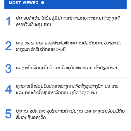
MOST VIEWED
ປະກອບຄຳເຫັນໃສ່ປື້ມຄູ່ມືມີການຕິດຕາມກວດກາການໂຕ້ຖຽງຄະດີ
ອາຍາໃນທີ່ປະຊຸມສານ
ລາວ-ຫວຽດນາມ ຮ່ວມສົ່ງເສີມທັກສະການປ້ອງກັນການລ່ວງລະເມີດ
ທາງເພດ ສຳລັບເດັກອາຍຸ 3-5ປີ
ຮອງນາຍົກລັດຖະມົນຕີ ຕ້ອນຮົບທູອິດສະຣາແອນ ເຂົ້າຢ້ຽມອຳລາ
ທູດລາວເຂົ້າຮ່ວມພົບປະລະຫວ່າງຄະນະຈັດຕັ້ງສູນກາງພັກ ປປ ລາວ
ແລະ ຄະນະຈັດຕັ້ງສູນກາງພັກກອມມູນິດຫວຽດນາມ
ອົງການ ສປຊ ສະຫລຸບຜົນການດຳເນີນງານ ແລະ ສາງແຜນຮ່ວມມືກັບ
ສື່ມວນຊົນຂອງລັດ