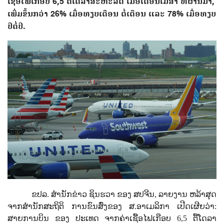
ເຊື້ອໄຟເກືອບ 6,5 ຕື້ໂດລາສະຫະລັດ ເມື່ອເດືອນເມສາ ທີ່ຜ່ານມາ,
ເພີ່ມຂຶ້ນກວ່າ 26% ເມື່ອທຽບເດືອນ ຕໍ່ເດືອນ ແລະ 78% ເມື່ອທຽບ
ປີຕໍ່ປີ.
ຂປລ. ສຳນັກຂ່າວ ຊິນຮວາ ຂອງ ສປຈີນ, ລາຍງານ ຫລ້າສຸດ
ຈາກສຳນັກສະຖິຕິ ການຂົນສົ່ງຂອງ ສ.ອາເມລິກາ ເປີດເຜີຍວ່າ:
ສາຍການບິນ ຂອງ ປະເທດ ຈາກຄ່າເຊື້ອໄຟເກືອບ 6,5 ຕື້ໂດລາ