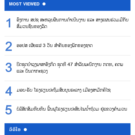
MOST VIEWED
ອົງການ ສປຊ ສະຫລຸບຜົນການດຳເນີນງານ ແລະ ສາງແຜນຮ່ວມມືກັບ
ສື່ມວນຊົນຂອງລັດ
ອອປສ ເຜີຍແຜ່ 3 ວັນ ສຳຄັນຂອງພັກຂອງຊາດ
ປິດຊຸດບຳລຸງພາສາອັງກິດ ຊຸດທີ 47 ສຳລັບພະນັກງານ ກຕທ, ຄຕພ
ແລະ ບັນດາກະຊວງ
ມອບ-ຮັບ ໂຮງຮຽນປະຖົມສົບບູນຮະລາງ ເມືອງສາມັກຄິໄຊ
ບໍລິສັດສົມທົບທຶນ ຟື້ນຟູໂຮງຮຽນປະສົບໄພນ້ຳຖ້ວມ ຢູ່ແຂວງຄຳມວນ
ວີດີໂອ