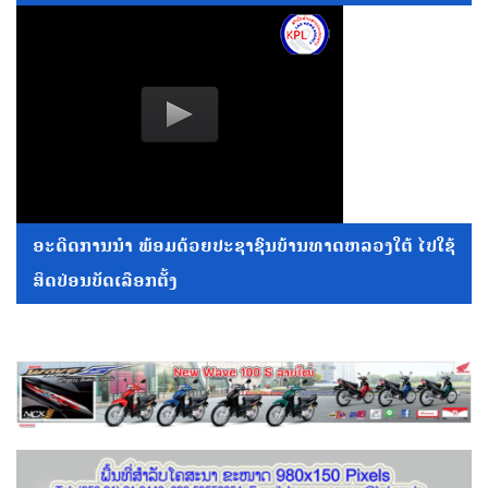
ອະດີດການນໍາ ພ້ອມດ້ວຍປະຊາຊົນບ້ານທາດຫລວງໃຕ້ ໄປໃຊ້
ສິດປ່ອນບັດເລືອກຕັ້ງ