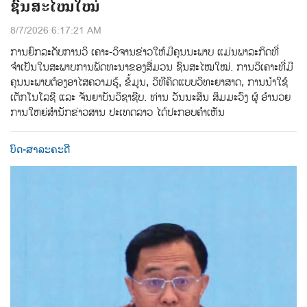
ຊົນສະໄໝໃໝ່
8/7/2026 6:17:21 AM
ການຍົກລະດັບການວິ ເຄາະ-ວິຈານຂ່າວໃຫ້ມີຄຸນນະພາບ ແມ່ນພາລະກິດທີ່
ຈຳເປັນໃນສະພາບການພັດທະນາຂອງສື່ມວນ ຊົນສະໄໝໃໝ່. ການວິເຄາະທີ່ມີ
ຄຸນນະພາບຕ້ອງອາໄສຄວາມຮູ້, ຂໍ້ມູນ, ວິທີຄິດແບບວິທະຍາສາດ, ການນຳໃຊ້
ເຕັກໂນໂລຊີ ແລະ ຈັນຍາບັນວິຊາຊີບ. ທ່ານ ວັນນະສິນ ສິມມະວົງ ຜູ້ ອໍານວຍ
ການໃຫຍ່ສໍານັກຂ່າວສານ ປະເທດລາວ ໄດ້ປະກອບຄໍາເຫັນ
ບົດ-ສາລະຄະດີ