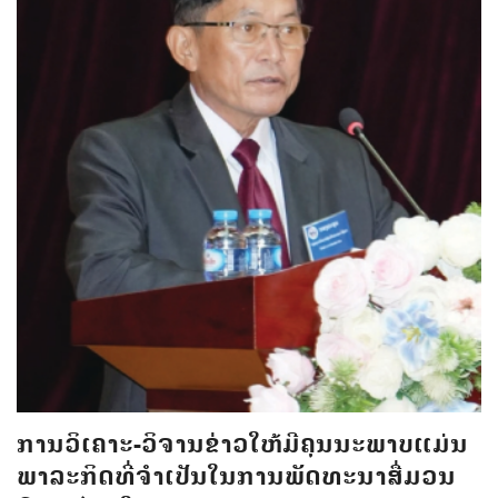
ການວິເຄາະ-ວິຈານຂ່າວໃຫ້ມີຄຸນນະພາບແມ່ນ
ພາລະກິດທີ່ຈຳເປັນໃນການພັດທະນາສື່ມວນ