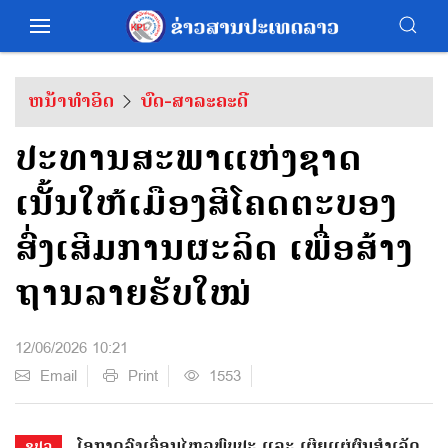
ຫນ້າທຳອິດ
ບົດ-ສາລະຄະດີ
ປະທານສະພາແຫ່ງຊາດ
ເນັ້ນໃຫ້ເມືອງສີໂຄດຕະບອງ
ສົ່ງເສີມການຜະລິດ ເພື່ອສ້າງ
ຖານລາຍຮັບໃໝ່
12/06/2026 10:21
Email
Print
1553
ໂອກາດລົງເຄື່ອນໄຫວພົບປະ ແລະ ເຜີຍແຜ່ຜົນສຳເລັດ
ຂປລ