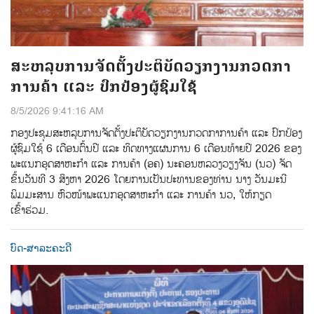
ສະຫລຸບການຈັດຕັ້ງປະຕິບັດວຽກງານກວດກາ
ການຄ້າ ແລະ ປົກປ້ອງຜູ້ຊົມໃຊ້
8/5/2026 9:41:16 AM
ກອງປະຊຸມສະຫລຸບການຈັດຕັ້ງປະຕິບັດວຽກງານກວດກາການຄ້າ ແລະ ປົກປ້ອງ
ຜູ້ຊົມໃຊ້ 6 ເດືອນຕົ້ນປີ ແລະ ທິດທາງແຜນການ 6 ເດືອນທ້າຍປີ 2026 ຂອງ
ພະແນກອຸດສາຫະກຳ ແລະ ການຄ້າ (ອຄ) ນະຄອນຫລວງວຽງຈັນ (ນວ) ຈັດ
ຂຶ້ນວັນທີ 3 ສິງຫາ 2026 ໂດຍການເປັນປະທານຂອງທ່ານ ນາງ ວັນມະນີ
ພິມມະສານ ຫົວໜ້າພະແນກອຸດສາຫະກຳ ແລະ ການຄ້າ ນວ, ໃຫ້ກຽດ
ເຂົ້າຮ່ວມ.
ບົດ-ສາລະຄະດີ