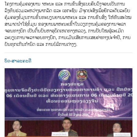
ໂຄງການຄຸ້ມຄອງຍານ າຫະນະ ແລະ ການຂົນສົ່ງແບບຄົບວົງຈອນເປັນການ
ລົງທຶນຮ່ວມລະຫວ່າງພາກລັດ ແລະ ເອກະຊົນ ມີຈຸດປະສົງເພື່ອຍົກລະດັບລະບົບ
ຄຸ້ມຄອງຂ້ໍມູນການຂ້ຶນທະບຽນຍານພາຫະນະ ແລະ ການຂົນສ່ົງ ໃຫ້ທັນສະໄໝ
ສາມາດນຳໃຊ້ຂໍ້ມູນ ຂອງຍານພາຫະນະເຂົ້າໃນວຽກງານຄຸ້ມຄອງການຈະລາ
ຈອນທາງບົກ ເປັນຕົ້ນບັນຫາອຸບັດເຫດທາງຫລວງ, ການປັບໃໝຜູ້ລະເມີດ
ລະບຽບການຈະລາຈອນທາງບົກ, ການເມີນເສີຍການເສຍຄ່າທາງປະຈຳປີ, ການ
ບັນທຸກເກີນກຳນົດ ແລະ ການບໍລິການຕ່າງໆ.
ບົດ-ສາລະຄະດີ