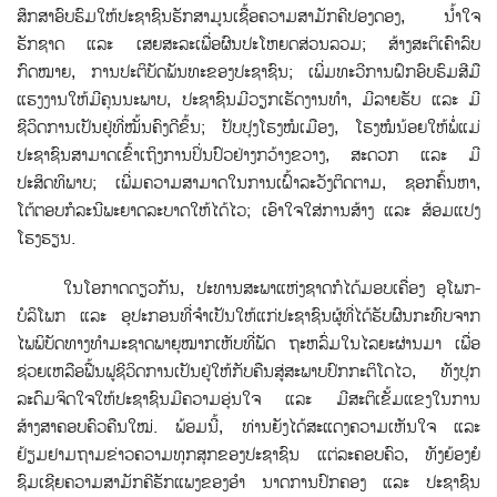
ສຶກສາອົບຮົມໃຫ້ປະຊາຊົນຮັກສາມູນເຊ້ືອຄວາມສາມັກຄີປອງດອງ, ນໍ້າໃຈ
ຮັກຊາດ ແລະ ເສຍສະລະເພື່ອຜົນປະໂຫຍດສ່ວນລວມ; ສ້າງສະຕິເຄົາລົບ
ກົດໝາຍ, ການປະຕິບັດພັນທະຂອງປະຊາຊົນ; ເພ່ີມທະວີການຝຶກອົບຮົມສີມື
ແຮງງານໃຫ້ມີຄຸນນະພາບ, ປະຊາຊົນມີວຽກເຮັດງານທໍາ, ມີລາຍຮັບ ແລະ ມີ
ຊີວິດການເປັນຢູ່ທີ່ໝັ້ນຄົງດີຂຶ້ນ; ປັບປຸງໂຮງໝໍເມືອງ, ໂຮງໝໍນ້ອຍໃຫ້ພໍ່ແມ່
ປະຊາຊົນສາມາດເຂົ້າເຖິງການປ່ິນປົວຢ່າງກວ້າງຂວາງ, ສະດວກ ແລະ ມີ
ປະສິດທິພາບ; ເພ່ີມຄວາມສາມາດໃນການເຝົ້າລະວັງຕິດຕາມ, ຊອກຄົ້ນຫາ,
ໂຕ້ຕອບກໍລະນີພະຍາດລະບາດໃຫ້ໄດ້ໄວ; ເອົາໃຈໃສ່ການສ້າງ ແລະ ສ້ອມແປງ
ໂຮງຮຽນ.
ໃນໂອກາດດຽວກັນ, ປະທານສະພາແຫ່ງຊາດກໍໄດ້ມອບເຄື່ອງ ອຸໂພກ-
ບໍລິໂພກ ແລະ ອຸປະກອນທີ່ຈຳເປັນໃຫ້ແກ່ປະຊາຊົນຜູ້ທີ່ໄດ້ຮັບຜົນກະທົບຈາກ
ໄພພິບັດທາງທຳມະຊາດພາຍຸໝາກເຫັບທີ່ພັດ ຖະຫລົ່ມໃນໄລຍະຜ່ານມາ ເພື່ອ
ຊ່ວຍເຫລືອຟ້ືນຟູຊີວິດການເປັນຢູ່ໃຫ້ກັບຄືນສູ່ສະພາບປົກກະຕິໂດໄວ, ທັງປຸກ
ລະດົມຈິດໃຈໃຫ້ປະຊາຊົນມີຄວາມອຸ່ນໃຈ ແລະ ມີສະຕິເຂັ້ມແຂງໃນການ
ສ້າງສາຄອບຄົວຄືນໃໝ່. ພ້ອມນີ້, ທ່ານຍັງໄດ້ສະແດງຄວາມເຫັນໃຈ ແລະ
ຢ້ຽມຢາມຖາມຂ່າວຄວາມທຸກສຸກຂອງປະຊາຊົນ ແຕ່ລະຄອບຄົວ, ທັງຍ້ອງຍໍ
ຊົມເຊີຍຄວາມສາມັກຄີຮັກແພງຂອງອຳ ນາດການປົກຄອງ ແລະ ປະຊາຊົນ