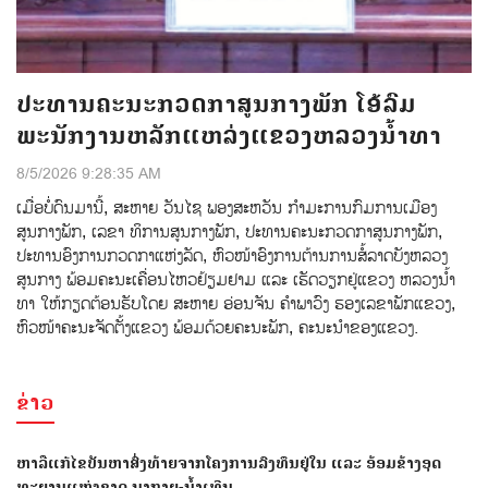
ປະທານຄະນະກວດກາສູນກາງພັກ ໂອ້ລົມ
ພະນັກງານຫລັກແຫລ່ງແຂວງຫລວງນໍ້າທາ
8/5/2026 9:28:35 AM
ເມ່ືອບ່ໍດົນມານ້ີ, ສະຫາຍ ວັນໄຊ ພອງສະຫວັນ ກໍາມະການກົມການເມືອງ
ສູນກາງພັກ, ເລຂາ ທິການສູນກາງພັກ, ປະທານຄະນະກວດກາສູນກາງພັກ,
ປະທານອົງການກວດກາແຫ່ງລັດ, ຫົວໜ້າອົງການຕ້ານການສໍ້ລາດບັງຫລວງ
ສູນກາງ ພ້ອມຄະນະເຄື່ອນໄຫວຢ້ຽມຢາມ ແລະ ເຮັດວຽກຢູ່ແຂວງ ຫລວງນໍ້າ
ທາ ໃຫ້ກຽດຕ້ອນຮັບໂດຍ ສະຫາຍ ອ່ອນຈັນ ຄຳພາວົງ ຮອງເລຂາພັກແຂວງ,
ຫົວໜ້າຄະນະຈັດຕັ້ງແຂວງ ພ້ອມດ້ວຍຄະນະພັກ, ຄະນະນຳຂອງແຂວງ.
ຂ່າວ
ຫາລືແກ້ໄຂບັນຫາສົ່ງທ້າຍຈາກໂຄງການລົງທຶນຢູ່ໃນ ແລະ ອ້ອມຂ້າງອຸດ
ທະຍານແຫ່ງຊາດ ນາກາຍ-ນໍ້າເທີນ