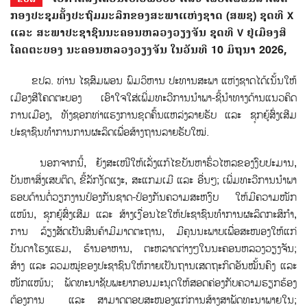
ກອງປະຊຸມຄັ້ງປະຖົມມະລືກຂອງສະພາແຫ່ງຊາດ (ສພຊ) ຊຸດທີ X
ແລະ ສະພາປະຊາຊົນນະຄອນຫລວງວຽງຈັນ ຊຸດທີ V ຢູ່ເມືອງສີ
ໂຄດຕະບອງ ນະຄອນຫລວງວຽງຈັນ ໃນວັນທີ 10 ມິຖຸນາ 2026,
ຂປລ. ທ່ານ ໄຊສົມພອນ ພົມວິຫານ ປະທານສະພາ ແຫ່ງຊາດໄດ້ເນັ້ນໃຫ້
ເມືອງສີໂຄດຕະບອງ ເອົາໃຈໃສ່ເພີ່ມທະວີການນໍາພາ-ຊີ້ນໍາທາງດ້ານແນວຄິດ
ການເມືອງ, ທັງຊອກທ່າແຮງການຂຸດຄົ້ນແຫລ່ງລາຍຮັບ ແລະ ຊຸກຍູ້ສົ່ງເສີມ
ປະຊາຊົນທຳການການຜະລິດເພື່ອສ້າງຖານລາຍຮັບໃໝ່.
ນອກຈາກນີ້, ຍັງສະເໜີໃຫ້ເລັ່ງແກ້ໄຂບັນຫາຮົ່ວໄຫລຂອງງົບປະມານ,
ບັນຫາສິ່ງເສບຕິດ, ຂີ້ລັກງັດແງະ, ສະແກມເມີ ແລະ ອື່ນໆ; ເພີ່ມທະວີການນໍາພາ
ຮອບດ້ານຕ່ໍວຽກງານປ້ອງກັນຊາດ-ປ້ອງກັນຄວາມສະຫງົບ ໃຫ້ມີຄວາມໜັກ
ແໜ້ນ, ຊຸກຍູ້ສົ່ງເສີມ ແລະ ສ້າງເງ່ືອນໄຂໃຫ້ປະຊາຊົນທຳການຜະລິດກະສິກໍາ,
ການ ລ້ຽງສັດເປັນສິນຄ້າມີມາດຕະຖານ, ມີຄຸນນະພາບເພື່ອສະໜອງໃຫ້ແກ່
ບັນດາໂຮງແຮມ, ຮ້ານອາຫານ, ຕະຫລາດຕ່າງໆໃນນະຄອນຫລວງວຽງຈັນ;
ສ້າງ ແລະ ລວມໝູ່ຂອງປະຊາຊົນໃຫ້ກາຍເປັນຖານເສດຖະກິດອັນໝ້ັນຄົງ ແລະ
ໜັກແໜ້ນ; ພັດທະນາຊັບພະຍາກອນມະນຸດໃຫ້ສອດຄ່ອງກັບຄວາມຮຽກຮ້ອງ
ຕ້ອງການ ແລະ ສາມາດຕອບສະໜອງແກ່ການສ້າງສາພັດທະນາພາຍໃນ;