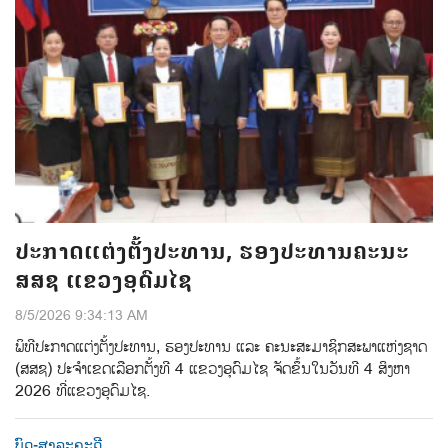
ປະກາດແຕ່ງຕັ້ງປະທານ, ຮອງປະທານຄະນະ
ສສຊ ແຂວງອຸດົມໄຊ
8/5/2026 9:34:13 AM
ພິທີປະກາດແຕ່ງຕ້ັງປະທານ, ຮອງປະທານ ແລະ ຄະນະສະມາຊິກສະພາແຫ່ງຊາດ
(ສສຊ) ປະຈຳເຂດເລືອກຕັ້ງທີ 4 ແຂວງອຸດົມໄຊ ຈັດຂຶ້ນໃນວັນທີ 4 ສິງຫາ
2026 ທີ່ແຂວງອຸດົມໄຊ.
ບົດ-ສາລະຄະດີ