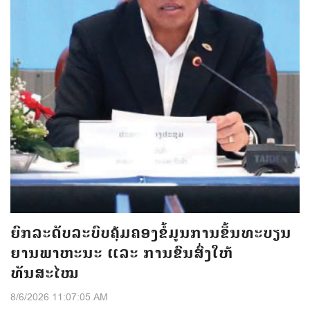
ຍົກລະດັບລະບົບຄຸ້ມຄອງຂໍ້ມູນການຂຶ້ນທະບຽນ
ຍານພາຫະນະ ແລະ ການຂົນສົ່ງໃຫ້
ທັນສະໄໝ
8/6/2026 11:07:05 AM