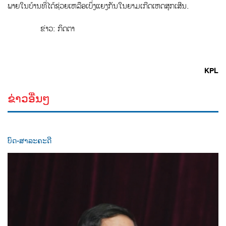
ພາຍໃນບ້ານທີ່ໄດ້ຊ່ວຍເຫລືອເບ່ິງແຍງກັນໃນຍາມເກີດເຫດສຸກເສີນ.
ຂ່າວ: ກິດຕາ
KPL
ຂ່າວອື່ນໆ
ບົດ-ສາລະຄະດີ