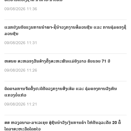
09/08/2026 11:36
ແລກປ່ຽນບົດຮຽນການນຳພາ-ຊີ້ນຳວຽກງານສື່ມວນຊົນ ແລະ ການຄຸ້ມຄອງຊື່
ມວນຊົນ
09/08/2026 11:31
ຫສນຍ ສະຫລອງວັນສ້າງຕັ້ງສະຫະພັນແມ່ຍິງລາວ ຄົບຮອບ 71 ປີ
09/08/2026 11:26
ຕິດຕາມການຈັດຕັ້ງປະຕິບັດວຽກງານສົ່ງເສີມ ແລະ ຄຸ້ມຄອງການລົງທຶນ
ແຂວງບໍ່ແກ້ວ
09/08/2026 11:21
ສສ ຫວຽດນາມ-ມາເລເຊຍ ສູ້ຊົນນຳວົງເງິນການຄ້າ ໃຫ້ບັນລຸລະດັບ 20 ຕື້
ໂດລາສະຫະລັດໂດຍໄວ