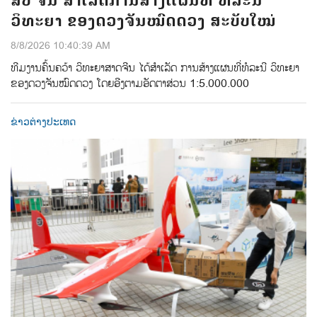
ສປ ຈີນ ສຳເລັດການສ້າງແຜນທີ່ ທໍລະນີ
ວິທະຍາ ຂອງດວງຈັນໝົດດວງ ສະບັບໃໝ່
8/8/2026 10:40:39 AM
ທີມ​ງານ​ຄົ້ນ​ຄວ້າ ​ວິ​ທະ​ຍາ​ສາດ​ຈີນ​ ໄດ້​ສຳ​ເລັດ ​ການ​​ສ້າງ​ແຜນ​ທີ່​ທໍ​ລະ​ນີ​ ວິ​ທະ​ຍາ
ຂອງ​ດວງ​ຈັນ​ໝົດ​ດວງ​ ໂດຍ​ອີງ​ຕາມ​ອັດ​ຕາ​ສ່ວນ 1:5.000.000
ຂ່າວຕ່າງປະເທດ