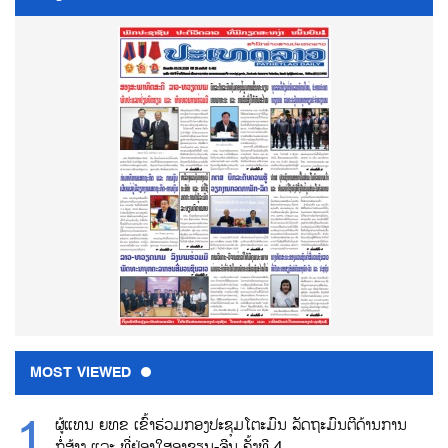
MOST VIEWED
ຜູ້ແທນ ຍທຂ ເຂົ້າຮ່ວມກອງປະຊຸມໂຕະມົນ ລັດຖະມົນຕີດ້ານການ
ກໍ່ສ້າງ ແລະ ທີ່ຢູ່ອາໃສອາຊຽນ-ຈີນ ຄັ້ງທີ 4