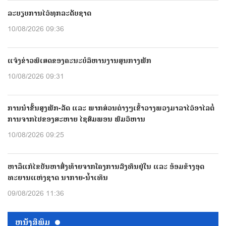
ລະບຽບການໄວ້ທຸກລະດັບຊາດ
10/08/2026 09:36
ແຈ້ງຂ່າວພິເສດຂອງຄະນະບໍລິຫານງານສູນກາງພັກ
10/08/2026 09:31
ການນຳຂັ້ນສູງພັກ-ລັດ ແລະ ພາກສ່ວນຕ່າງໆເຂົ້າວາງພວງມາລາໄວ້ອາໄລຕໍ່
ການຈາກໄປຂອງສະຫາຍ ໄຊສົມພອນ ພົມວິຫານ
10/08/2026 09:25
ຫາລືແກ້ໄຂບັນຫາສົ່ງທ້າຍຈາກໂຄງການລົງທຶນຢູ່ໃນ ແລະ ອ້ອມຂ້າງອຸດ
ທະຍານແຫ່ງຊາດ ນາກາຍ-ນໍ້າເທີນ
09/08/2026 11:36
ຫນ້ັງສືພິມ