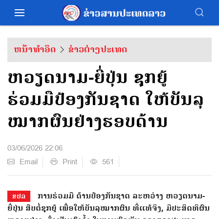
ຫນ້າທຳອິດ
ຂ່າວຕ່າງປະເທດ
ຫວຽດນາມ-ຍີ່ປຸ່ນ ຊຸກຍູ້
ຮ່ວມມືປ້ອງກັນຊາດ ໃຫ້ບັນລຸ
ໝາກຜົນຢ່າງຮອບດ້ານ
03/06/2026 22:06
Email
Print
561
ການຮ່ວມມື ດ້ານປ້ອງກັນຊາດ ລະຫວ່າງ ຫວຽດນາມ-
ຂປລ
ຍີ່ປຸ່ນ ສືບຕໍ່ຊຸກຍູ້ ເພື່ອໃຫ້ບັນລຸໝາກຜົນ ທີ່ແທ້ຈິງ, ມີປະສິດທິຜົນ