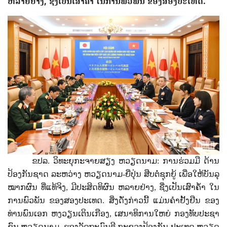
ຫລາຍຢ່າງ, ຊື່ງເປັນເສົາຄ້ຳ ໃນການພົວພັນ ຂອງສອງປະເທດ.
ຂປລ. ວິທະຍຸກະຈາຍສຽງ ຫວຽດນາມ: ກາ​ນ​ຮ່ວມ​ມື​ ດ້ານ​
ປ້ອງ​ກັນ​ຊາດ ລະຫວ່າງ ຫວຽດ​ນາມ-ຍີ່​ປຸ່ນ​ ສືບ​ຕໍ່​ຊຸກຍູ້
ເພື່ອໃຫ້ບັນ​ລຸ​​
ໝາກ​ຜົນ​ ທີ່​ແທ້​ຈິງ, ມີ​ປະ​ສິດ​ທິ​ຜົນ ຫລາຍ​ຢ່າງ, ຊື່ງເປັນ​ເສົາ​ຄ້ຳ​ ໃນ​
ການ​ພົວ​ພັນ​ ຂອງສອງ​ປະ​ເທດ.
ສິ່ງດັ່ງກ່າວນີ້ ​ແມ່ນ​ຄຳ​ຢັ້ງ​ຢືນ​ ຂອງ​
ທ່ານ​ພົນ​ເອກ ຫງວຽນ​ເຕິນ​ເກືອງ, ເສ​ນາ​ທິ​ການ​ໃຫຍ່ ກອງ​ທັບ​ປະ​ຊາ​
ຊົນ ຫວຽດ​ນາມ, ຮອງ​ລັດ​ຖະ​ມົນ​ຕີ ​ກະ​ຊວງ​ປ້ອງ​ກັນ​ ປະ​ເທດ ຫວຽດ​