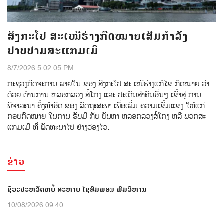
ສິງກະໂປ ສະເໜີຮ່າງກົດໝາຍເສີມກຳລັງ
ປາບປາມສະແກມເມີ
8/7/2026 5:02:05 PM
ກະຊວງກິດຈະການ ພາຍໃນ ຂອງ ສິງກະໂປ ສະ ເໜີຮ່າງແກ້ໄຂ ກົດໝາຍ ວ່າ
ດ້ວຍ ຕ້ານການ ຫລອກລວງ ສໍ້ໂກງ ແລະ ປະເດັນສຳຄັນອື່ນໆ ເຂົ້າສູ່ ການ
ພິຈາລະນາ ຄັ້ງທຳອິດ ຂອງ ລັດຖະສະພາ ເພື່ອເພີ່ມ ຄວາມເຂັ້ມແຂງ ໃຫ້ແກ່
ກອບກົດໝາຍ ໃນການ ຮັບມື ກັບ ບັນຫາ ຫລອກລວງສໍ້ໂກງ ຫລື ພວກສະ
ແກມເມີ ທີ່ ພັດທະນາໄປ ຢ່າງວ່ອງໄວ.
ຂ່າວ
ຊີວະປະຫວັດຫຍໍ້ ສະຫາຍ ໄຊສົມພອນ ພົມວິຫານ
10/08/2026 09:40