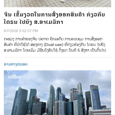
ຈີນ ເຂັ້ມງວດໃນການສົ່ງອອກສິນຄ້າ ກ່ຽວກັບ
ໂດຣນ ໄປຍັງ ສ.ອາເມລິກາ
8/7/2026 5:02:07 PM
ກະຊວງ ການຄ້າຂອງຈີນ ປະກາດ ຍົກລະດັບ ການຄວບຄຸມ ການສົ່ງອອກ
ສິນຄ້າ ທີ່ນຳໃຊ້ໄດ້ ສອງທາງ (Dual-use) ທີ່ກ່ຽວຂ້ອງກັບ ໂດຣນ ໄປຍັງ
ສ.ອາເມລິກາ ໂດຍເລີ່ມ ມີຜົນບັງຄັບໃຊ້ ຕັ້ງແຕ່ ວັນທີ 5 ສິງຫາ ເປັນຕົ້ນໄປ.
ຂ່າວຕ່າງປະເທດ