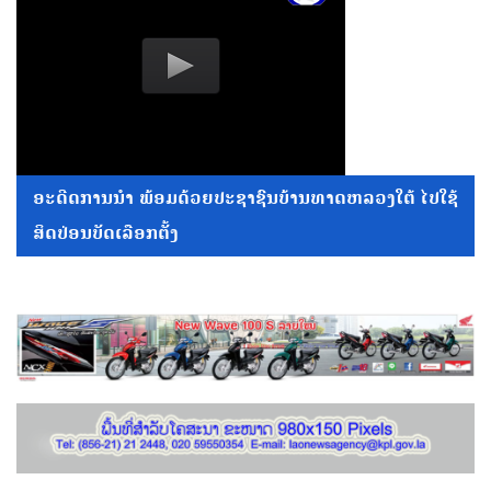
ອະດີດການນໍາ ພ້ອມດ້ວຍປະຊາຊົນບ້ານທາດຫລວງໃຕ້ ໄປໃຊ້
ສິດປ່ອນບັດເລືອກຕັ້ງ