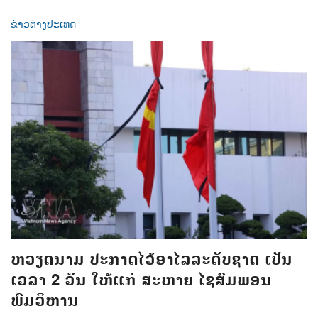
ຂ່າວຕ່າງປະເທດ
ຫວຽດນາມ ປະກາດໄວ້ອາໄລລະດັບຊາດ ເປັນ
ເວລາ 2 ວັນ ໃຫ້ແກ່ ສະຫາຍ ໄຊສົມພອນ
ພົມວິຫານ