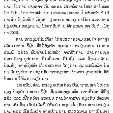
ນາມ ໃນ​ການ​ ເຈ​ລ​ະ​ຈາ​
ກັບ ​ຄະ​ນະ ​ເສ​ນາ​ທິ​ການ​ໃຫຍ່​ ສຳພັນ​ທະ​
ມິດ ຍີ່​ປຸ່ນ, ໂດຍ ​ທ່ານ​ພົນ​ເອກ Uchikura Hiroaki ເປັນຫົວໜ້າ ທີ່ ​ໄດ້​
ດຳ​ເນີນ​ ໃນ​ວັນ​ທີ 2 ມິ​ຖຸ​ນາ, ຢູ່ນະຄອນຫລວງ ​ຮ່າ​ໂນ້ຍ
ແລະ ການ​
ຢ້ຽມ​ຢາມ​ ຫວຽດ​ນາມ ​ນັບແຕ່​ວັນ​ທີ 31 ພຶດ​ສະ​ພາ ຫາ​ ວັນ​ທີ 3 ມິ​ຖຸ​
ນາ 2026.
ທ່ານ​ ຫງວຽນ​ເຕິນ​ເກືອງ
ໄດ້ສະ​ແດງ​ຄວາມ ຂອບ​ໃຈ​ ຢ່າງສູງ
ຕໍ່​ລັດ​ຖະ​ບານ ຍີ່​ປຸ່ນ ​ທີ່​ໄດ້​ຕັ້ງ​ໜ້າ​ ໜູນ​ຊ່ວຍ
ຫວຽດ​ນາມ​ ໃນ​ການ​
ຮ່ວມ​ມື​ ແກ້​ໄຂ ​ຜົນ​ຮ້າຍ​ຢ້ອນຫລັງ ຈາກ​ສົງ​ຄາມ​ ຜ່ານ​ການ​ໜູນ​
ຊ່ວຍ​ ວັດ​ຖຸ​ ອຸ​ປະ​ກອນ ​ວິ​ໄຈ​ວິ​ເຄາະ
ດີ​ໂອ​ຊິນ ແລະ ສິ່ງ​ແວດ​ລ້ອມ,
ພ້ອມ​ທັງ ການຕັ້ງ​ໜ້າ​ ຜັນ​ຂະ​ຫຍາຍ ​ໂຄງ​ການ ​ຊ່ວຍ​ເຫລືອລ້າ​ ບັນ​
ດາ​ ວັດ​ຖຸ​ອຸ​ປະ​ກອນ​ ກ່ຽວກັບ ການຊອກ​ຫາທຳ​ລາຍ​ ລູກ​ລະ​ເບີດ​ ທີ່ບໍ່​
ທັນ​ແຕກ​ ໃຫ້​ແກ່
ຫວຽດ​ນາມ.
ນອກນັ້ນ, ທ່ານ​ ຫງວຽນ​ເຕິນ​ເກືອງ ຍັງປາດ​ຖະ​ໜາ ​​ໃຫ້
ກະ​
ຊວງ​ ປ້ອງ​ກັນ​ ປະ​ເທດ ຍີ່​ປຸ່ນ
ສືບ​ຕໍ່​ສະ​ຫງວນ​ທຶນ ​ການ​ສຶກ​ສາ​ ທີ່​ມີ​ຢູ່​
ແລ້ວ ແລະ
ເປີດກວ້າງ​ ຮູບ​ແບບ​ ການ​ບຳ​ລຸງ​ສ້າງ ກ່ຽວ​ກັບ​ ວິ​ທະ​ຍາ​
ສາດ ​ເຕັກ​ນິກ, ເຕັກ​ໂນ​ໂລ​ຢີ​ ໃຫ້​ແກ່​ ກະ​ຊວງ​ປ້ອງ​ກັນ ​ປະ​ເທດ ຫວຽດ​
ນາມ ແລະ ເຊື່ອ​ໝັ້ນ​ວ່າ ການ​ຢ້ຽມ​ຢາມ ຫວຽດ​ນາມ
​ຢ່​າງ​ເປັນ​ທາງ​