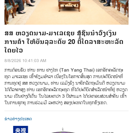
ສສ ຫວຽດນາມ-ມາເລເຊຍ ສູ້ຊົນນຳວົງເງິນ
ການຄ້າ ໃຫ້ບັນລຸລະດັບ 20 ຕື້ໂດລາສະຫະລັດ
ໂດຍໄວ
8/8/2026 10:41:03 AM
ການ​ຕ້ອນ​ຮັບ​ ທ່ານ ທານ ຢາງໄທ (Tan Yang Thai) ​ເອກ​ອັກ​ຄະ​ລັດ​ຖະ​
ທູດ ມາ​ເລ​ເຊຍ ເຂົ້າ​ຢ້ຽມ​ອຳ​ລາ​ ເນື່ອງ​ໃນ​ໂອ​ກາດ​ສິ້ນ​ສຸດ​ ການ​ປະ​ຕິ​ບັດ​ໜ້າ​ທີ່​
ການ​ທູດ​ຢູ່ ສສ ຫວຽດ​ນາມ, ທ່ານ​ ເລ​ມິ​ງ​ຮຶງ ນາ​ຍົກ​ລັດ​ຖະ​ມົນ​ຕີ ຫວຽດ​ນາມ
ໄດ້​ຕີ​ລາ​ຄາ​ສູງ​ ທ່ານ ເອກ​ອັກ​ຄະ​ລັດ​ຖະ​ທູດ ທີ່​ໄດ້​ປະ​ຕິ​ບັດ​ສຳ​ເລັດ​ໜ້າ​ທີ່​ຢູ່ ຫວຽດ​
ນາມ​ ເປັນ​ຢ່າງ​ດີເດັ່ນ ໃນ​ໄລ​ຍະ​ກວ່າ 3 ປີ​ຜ່ານ​ມາ ໄດ້​ປະ​ກອບ​ສ່ວນ​ສຳ​ຄັນ ​ເຂົ້າ
ໃນ​ການ​ຊຸກ​ຍູ​ ການ​ຮ່ວມ​ມື​ ລະ​ຫວ່າງ ​ສອງ​ປະ​ເທດ​ໃນ​ທຸກ​ຂົງ​ເຂດ.
ຂ່າວຕ່າງປະເທດ