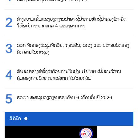
ສ້າງຄວາມເຂັ້ມແຂງວຽກງານນຳພາ-ຊີ້ນຳຕາມທິດຊີ້ນຳຂອງພັກ-ລັດ
ໃຫ້ພະນັກງານ ທຄຕລ 4 ແຂວງພາກກາງ
ສສກ ຈັດກອງປະຊຸມຈັດສັນ, ຖອນຄືນ, ສະສ່ງ ແລະ ປະກອບລົດຂອງ
ລັດ ພາຍໃນກະຊວງ
ສຳມະນາຮ່າງຄຳສັ່ງວ່າດ້ວຍການປັບປຸງນະໂຍບາຍ ເພີ່ມທະວີການ
ຄຸ້ມຄອງການພັດທະນາແຮ່ທາດ ໃນໄລຍະໃໝ່
ຮວຜທ ສະຫລຸບວຽກງານຮອບດ້ານ 6 ເດືອນຕົ້ນປີ 2026
ວີດີໂອ