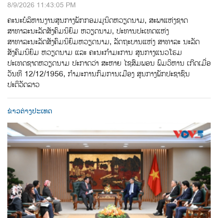
8/9/2026 11:43:05 PM
ຄະນະບໍລິຫານງານສູນກາງພັກກອມມູນິດຫວຽດນາມ, ສະພາແຫ່ງຊາດ
ສາທາລະນະລັດສັງຄົມນິຍົມ ຫວຽດນາມ, ປະທານປະເທດແຫ່ງ
ສາທາລະນະລັດສັງຄົມນິຍົມຫວຽດນາມ, ລັດຖະບານແຫ່ງ ສາທາລະ ນະລັດ
ສັງຄົມນິຍົມ ຫວຽດນາມ ແລະ ຄະນະກຳມະການ ສູນກາງແນວໂຮມ
ປະເທດຊາດຫວຽດນາມ ປະກາດວ່າ ສະຫາຍ ໄຊສົມພອນ ພົມວິຫານ ເກີດເມື່ອ
ວັນທີ 12/12/1956, ກຳມະການກົມການເມືອງ ສູນກາງພັກປະຊາຊົນ
ປະຕິວັດລາວ
ຂ່າວຕ່າງປະເທດ