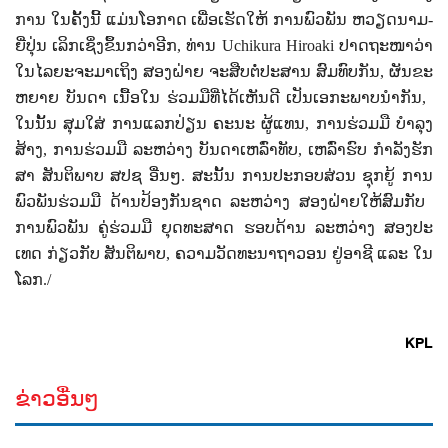
ການ ໃນ​ຄັ້ງ​ນີ້​ ແມ່ນ​ໂອ​ກາດ​ ເພື່ອ​ເຮັດໃຫ້ ​ການ​ພົວ​ພັນ ​ຫວຽດ​ນາມ-
ຍີ່​ປຸ່ນ​ ເລິກ​ເຊິ່ງຂຶ້ນກວ່າ​ອີກ, ທ່ານ​ Uchikura Hiroaki ປາດ​ຖະ​ໜາ​ວ່າ
ໃນ​ໄລ​ຍະ​ຈະ​ມາ​ເຖິງ ​ສອງ​ຝ່າຍ​ ຈະສືບ​ຕໍ່​ປະ​ສານ ​ສົມ​ທົບ​ກັນ, ຜັນ​ຂະ​
ຫຍາຍ ​ບັນ​ດາ ​ເນື້ອ​ໃນ ​ຮ່ວມ​ມື​ທີ່​​ໄດ້​ເຫັນ​ດີ ເປັນ​ເອ​ກະ​ພາບ​ນຳ​ກັນ​, ​
ໃນ​ນັ້ນ ສຸມ​ໃສ່​ ການ​ແລກ​ປ່ຽນ ​ຄະ​ນະ ​ຜູ້​ແທນ, ການຮ່ວມ​ມື ​ບຳ​ລຸງ​
ສ້າງ, ​ການຮ່ວມ​ມື ​ລະ​ຫວ່າງ ​ບັນ​ດາ​ເຫລົ່າ​ທັບ, ເຫລົ່າຮົບ
ກຳ​ລັງ​ຮັກ​
ສາ​ ສັນ​ຕິ​ພາບ ​ສ​ປ​ຊ ອື່ນໆ. ​ສະນັ້ນ​ ການປະ​ກອບ​ສ່ວນ ​ຊຸກ​ຍູ້​ ການ​
ພົວ​ພັນ​ຮ່ວມ​ມື ​ດ້ານ​ປ້ອງ​ກັນ​ຊາດ ​ລະຫວ່າງ ສອງ​ຝ່າຍ​ໃຫ້​ສົມ​ກັບ ​
ການ​ພົວ​ພັນ​ ຄູ່​ຮ່ວມ​ມື ​ຍຸດ​ທະ​ສາດ
ຮອບ​ດ້ານ ​ລະ​ຫວ່າງ​ ສອງ​ປະ​
ເທດ​ ກ່ຽວ​ກັບ ​ສັນ​ຕິ​ພາບ, ຄວາມວັດ​ທະ​ນາ​ຖາ​ວອນ
ຢູ່​ອາ​ຊີ ແລະ ໃນ​
ໂລກ./
KPL
ຂ່າວອື່ນໆ