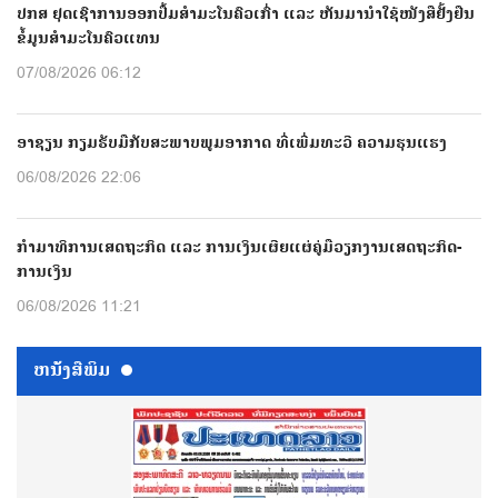
ປກສ ຢຸດເຊົາການອອກປື້ມສຳມະໂນຄົວເກົ່າ ແລະ ຫັນມານຳໃຊ້ໜັງສືຢັ້ງຢືນ
ຂໍ້ມູນສຳມະໂນຄົວແທນ
07/08/2026 06:12
ອາຊຽນ ກຽມຮັບມືກັບສະພາບພູມອາກາດ ທີ່ເພີ່ມທະວີ ຄວາມຮຸນແຮງ
06/08/2026 22:06
ກຳມາທິການເສດຖະກິດ ແລະ ການເງິນເຜີຍແຜ່ຄູ່ມືວຽກງານເສດຖະກິດ-
ການເງິນ
06/08/2026 11:21
ຫນ້ັງສືພິມ