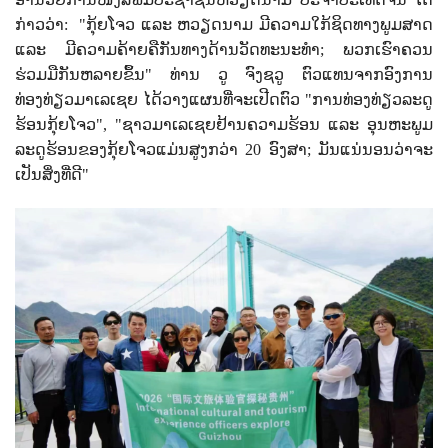
ກ່າວວ່າ:
"ກຸ້ຍໂຈວ ແລະ ຫວຽດນາມ ມີຄວາມໃກ້ຊິດທາງພູມສາດ
ແລະ ມີຄວາມຄ້າຍຄືກັນທາງດ້ານວັດທະນະທຳ
;
ພວກເຮົາຄວນ
ຮ່ວມມືກັນຫລາຍຂຶ້ນ" ທ່ານ ວູ ຈົງຊວູ ຕົວແທນຈາກອົງການ
ທ່ອງທ່ຽວມາເລເຊຍ ໄດ້ວາງແຜນທີ່ຈະເປີດຕົວ "ການທ່ອງທ່ຽວລະດູ
ຮ້ອນກຸ້ຍໂຈວ"
, "
ຊາວມາເລເຊຍຢ້ານຄວາມຮ້ອນ ແລະ ອຸນຫະພູມ
ລະດູຮ້ອນຂອງກຸ້ຍໂຈວແມ່ນສູງກວ່າ 20 ອົງສາ
;
ມັນແນ່ນອນວ່າຈະ
ເປັນສິ່ງທີ່ດີ"