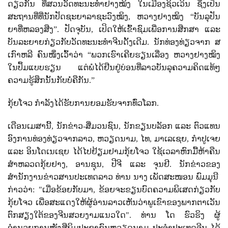
ດຽວກັນ ທີ່ສວນວັດທະນະທຳຢາງໝິງ ໃນເມືອງຊິວເວິນ ຊຶ່ງເປັນ
ສະຖານທີ່ທີ່ນັກປັດຊະຍາລາຊະວົງໝິງ
,
ຫວາງຢາງໝິງ “ບັນລຸປັນ
ຍາທີ່ຫລອງສືງ”. ປັດຈຸບັນ
,
ເປິດໃຫ້ເຂົ້າຊົມເພື່ອການສືກສາ ແລະ
ບັນລະຍາຍກ່ຽວກັບວັດທະນະທໍາຈີນດັ້ງເດີມ. ນັກທ່ອງທ່ຽວຈາກ ສ
ເກົາຫລີ ຄົນໜຶ່ງເວົ້າວ່າ “ພວກເຮົາເຄີຍຮຽນເລື່ອງ ຫວາງຢາງໝິງ
ໃນປຶ້ມແບບຮຽນ ແຕ່ພໍໄດ້ຢືນຢູ່ບ່ອນທີ່ລາວບັນລຸຄວາມຄິດແທ້ໆ
ຄວາມຮູ້ສຶກນັ້ນກັບບໍ່ຄືກັນ.”
ກຸ້ຍໂຈວ ກຳລັງໄດ້ຮັບການຍອມຮັບຈາກທົ່ວໂລກ.
ເດືອນເມສານີ້
,
ນັກຂ່າວ-ສື່ມວນຊົນ
,
ນັກຂຽນບລັອກ ແລະ ຕົວແທນ
ອົງການທ່ອງທ່ຽວຈາກລາວ
,
ຫວຽດນາມ
,
ໄທ
,
ມາເລເຊຍ
,
ກຳປູເຈຍ
ແລະ ອິນໂດເນເຊຍ ໄດ້ໄປຢ້ຽມຢາມກຸ້ຍໂຈວ ໃຊ້ເວລາຫົກມື້ຫ້າຄືນ
ສຳຫລວດກຸ້ຍຢາງ
,
ອານຊຸນ
,
ປີຈີ ແລະ ຈຸນຢີ. ນັກຂ່າວຂອງ
ສຳນັກງານຂ່າວສານປະເທດລາວ ທ່ານ ນາງ ເພັດສະໜອນ ພົມມຸນີ
ກ່າວວ່າ: "ເມື່ອຂ້ອຍກັບມາ
,
ຂ້ອຍຈະຂຽນບົດຄວາມພິເສດກ່ຽວກັບ
ກຸ້ຍໂຈວ ເພື່ອສະແດງໃຫ້ຜູ້ອ່ານລາວເຫັນວ່າພູເຂົາຂອງພາກຕາເວັນ
ຕົກສຽງໃຕ້ຂອງຈີນສວຍງາມແນວໃດ". ທ່ານ ໂດ ຮົວຮິງ ຜູ້
ອຳນວຍການໜັງສືພິມປະຊາຊົນຫວຽດນາມ ປະຈຳປະເທດຈີນ ໄດ້