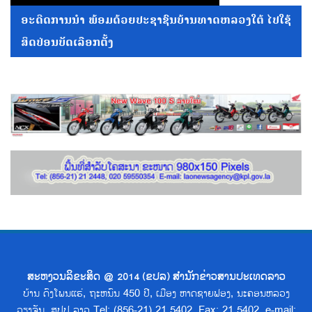
ອະດີດການນໍາ ພ້ອມດ້ວຍປະຊາຊົນບ້ານທາດຫລວງໃຕ້ ໄປໃຊ້
ສິດປ່ອນບັດເລືອກຕັ້ງ
ສະຫງວນລິຂະສິດ @ 2014 (ຂປລ) ສຳນັກຂ່າວສານປະເທດລາວ
ບ້ານ ດົງໂພນແຮ່, ຖະຫນົນ 450 ປີ, ເມືອງ ຫາດຊາຍຟອງ, ນະຄອນຫລວງ
ວຽງຈັນ, ສປປ ລາວ Tel: (856-21) 21 5402, Fax: 21 5402, e-mail: