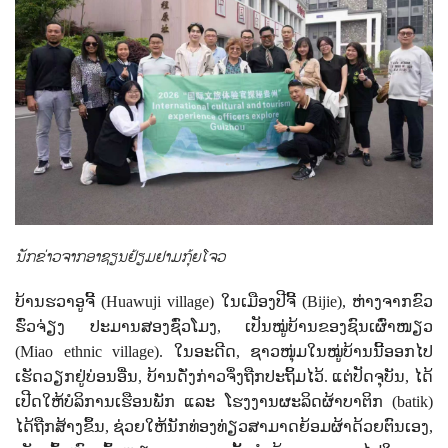
ນັກຂ່າວຈາກອາຊຽນຢ້ຽມຢາມກຸ້ຍໂຈວ
ບ້ານຮວາອູຈີ້ (
Huawuji village)
ໃນເມືອງປີຈີ້ (
Bijie),
ຫ່າງຈາກຂົວ
ຮົ່ວຈ່ຽງ ປະມານສອງຊົ່ວໂມງ
,
ເປັນໝູ່ບ້ານຂອງຊົນເຜົ່າໜຽວ
(
Miao ethnic village).
ໃນອະດີດ
,
ຊາວໜຸ່ມໃນໝູ່ບ້ານນີ້ອອກໄປ
ເຮັດວຽກຢູ່ບ່ອນອື່ນ
,
ບ້ານດັ່ງກ່າວຈຶ່ງຖືກປະຖິ້ມໄວ້. ແຕ່ປັດຈຸບັນ
,
ໄດ້
ເປີດໃຫ້ບໍລິການເຮືອນພັກ ແລະ ໂຮງງານຜະລິດຜ້າບາຕິກ (
batik)
ໄດ້ຖືກສ້າງຂຶ້ນ
,
ຊ່ວຍໃຫ້ນັກທ່ອງທ່ຽວສາມາດຍ້ອມຜ້າດ້ວຍຕົນເອງ
,