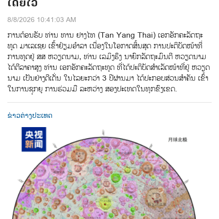
ໂດຍໄວ
8/8/2026 10:41:03 AM
ການ​ຕ້ອນ​ຮັບ​ ທ່ານ ທານ ຢາງໄທ (Tan Yang Thai) ​ເອກ​ອັກ​ຄະ​ລັດ​ຖະ​
ທູດ ມາ​ເລ​ເຊຍ ເຂົ້າ​ຢ້ຽມ​ອຳ​ລາ​ ເນື່ອງ​ໃນ​ໂອ​ກາດ​ສິ້ນ​ສຸດ​ ການ​ປະ​ຕິ​ບັດ​ໜ້າ​ທີ່​
ການ​ທູດ​ຢູ່ ສສ ຫວຽດ​ນາມ, ທ່ານ​ ເລ​ມິ​ງ​ຮຶງ ນາ​ຍົກ​ລັດ​ຖະ​ມົນ​ຕີ ຫວຽດ​ນາມ
ໄດ້​ຕີ​ລາ​ຄາ​ສູງ​ ທ່ານ ເອກ​ອັກ​ຄະ​ລັດ​ຖະ​ທູດ ທີ່​ໄດ້​ປະ​ຕິ​ບັດ​ສຳ​ເລັດ​ໜ້າ​ທີ່​ຢູ່ ຫວຽດ​
ນາມ​ ເປັນ​ຢ່າງ​ດີເດັ່ນ ໃນ​ໄລ​ຍະ​ກວ່າ 3 ປີ​ຜ່ານ​ມາ ໄດ້​ປະ​ກອບ​ສ່ວນ​ສຳ​ຄັນ ​ເຂົ້າ
ໃນ​ການ​ຊຸກ​ຍູ​ ການ​ຮ່ວມ​ມື​ ລະ​ຫວ່າງ ​ສອງ​ປະ​ເທດ​ໃນ​ທຸກ​ຂົງ​ເຂດ.
ຂ່າວຕ່າງປະເທດ