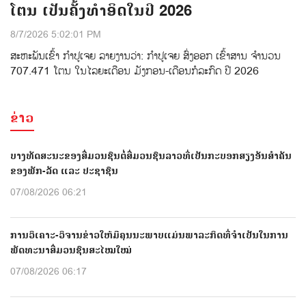
ໂຕນ ເປັນຄັ້ງທຳອິດໃນປີ 2026
8/7/2026 5:02:01 PM
ສະຫະພັນເຂົ້າ ກຳປູເຈຍ ລາຍງານວ່າ: ກໍາປູເຈຍ ສົ່ງອອກ ເຂົ້າສານ ຈຳນວນ
707.471 ໂຕນ ໃນໄລຍະເດືອນ ມັງກອນ-ເດືອນກໍລະກົດ ປີ 2026
ຂ່າວ
ບາງທັດສະນະຂອງສື່ມວນຊົນຕໍ່ສື່ມວນຊົນລາວທີ່ເປັນກະບອກສຽງອັນສຳຄັນ
ຂອງພັກ-ລັດ ແລະ ປະຊາຊົນ
07/08/2026 06:21
ການວິເຄາະ-ວິຈານຂ່າວໃຫ້ມີຄຸນນະພາບແມ່ນພາລະກິດທີ່ຈຳເປັນໃນການ
ພັດທະນາສື່ມວນຊົນສະໄໝໃໝ່
07/08/2026 06:17