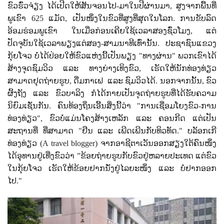
ຂົວຮົ່ວຈ່ຽງ ໄດ້ເປີດໃຫ້ສັນຈອນໄປ-ມາໃນປີຜ່ານມາ
,
ສູງຈາກພື້ນທີ່
ພູເຂົາ 625 ແມັດ
,
ເປັນໜຶ່ງໃນຂົວທີ່ສູງທີ່ສຸດໃນໂລກ. ການຂັບລົດ
ອ້ອມຮ່ອມພູເຂົາ ໃນເມື່ອກ່ອນເຄີຍໃຊ້ເວລາສອງຊົ່ວໂມງ
,
ແຕ່
ປັດຈຸບັນໃຊ້ເວລາພຽງແຕ່ສອງ-ສາມນາທີເທົ່ານັ້ນ. ປະຊາຊົນແຂວງ
ກຸ້ຍໂຈວ ບໍ່ໄດ້ປ່ອຍໃຫ້ຂົວແຫ່ງນີ້ເປັນພຽງ "ທາງຜ່ານ" ພວກເຂົາໄດ້
ສ້າງຈຸດຊົມວິວ ແລະ ທາງຍ່າງເທິງຂົວ
,
ເຮັດໃຫ້ນັກທ່ອງທ່ຽວ
ສາມາດຢຸດຖ່າຍຮູບ
,
ດື່ມກາເຟ
ແລະ ຊົມວິວໄດ້. ນອກຈາກນັ້ນ
,
ຂົວ
ຜິ້ງຖັງ ແລະ ຂົວບາລິງ ກໍໄດ້ກາຍເປັນຈຸດຖ່າຍຮູບທີ່ໄດ້ຮັບຄວາມ
ນິຍົມເຊັ່ນກັນ. ຄົນທ້ອງຖິ່ນເອີ້ນສິ່ງນີ້ວ່າ "ການເຊື່ອມໂຍງຂົວ-ການ
ທ່ອງທ່ຽວ"
,
ຂົວບໍ່ແມ່ນໂຄງສ້າງເຫລັກ ແລະ ຄອນກີດ ແຕ່ເປັນ
ສະຖານທີ່ ທີ່ສາມາດ "ຢືນ ແລະ ເພີດເພີນກັບທິວທັດ." ບລັອກເກີ
ທ່ອງທ່ຽວ (
A travel blogger)
ຈາກອາຊີຕາເວັນອອກສຽງໃຕ້ຄົນໜຶ່ງ
ໄດ້ອຸທານຢູ່ເທີ່ງຂົວວ່າ ”ຂ້ອຍຖ່າຍຮູບກັບຂົວຢູ່ຫລາຍປະເທດ ແຕ່ຂົວ
ໃນກຸ້ຍໂຈວ ເຮັດໃຫ້ຂ້ອຍຢາກນັ່ງຢູ່ໄລຍະໜຶ່ງ ແລະ ບໍ່ຢາກອອກ
ໄປ."