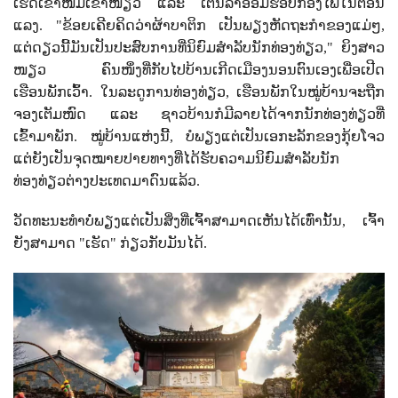
ເຮັດເຂົ້າໜົມເຂົ້າໜຽວ ແລະ ເຕັ້ນລຳອ້ອມຮອບກອງໄຟໃນຕອນ
ແລງ. "ຂ້ອຍເຄີຍຄິດວ່າຜ້າບາຕິກ ເປັນພຽງຫັດຖະກຳຂອງແມ່ໆ
,
ແຕ່ດຽວນີ້ມັນເປັນປະສົບການທີ່ນິຍົມສຳລັບນັກທ່ອງທ່ຽວ
,"
ຍິງສາວ
ໜຽວ ຄົນໜຶ່ງທີ່ກັບໄປບ້ານເກີດເມືອງນອນຕົນເອງເພື່ອເປີດ
ເຮືອນພັກເວົ້າ. ໃນລະດູການທ່ອງທ່ຽວ
,
ເຮືອນພັກໃນໝູ່ບ້ານຈະຖືກ
ຈອງເຕັມໜົດ ແລະ ຊາວບ້ານກໍມີລາຍໄດ້ຈາກນັກທ່ອງທ່ຽວທີ່
ເຂົ້າມາພັກ. ໝູ່ບ້ານແຫ່ງນີ້
,
ບໍພຽງແຕ່ເປັນເອກະລັກຂອງກຸ້ຍໂຈວ
ແຕ່ຍັງເປັນຈຸດໝາຍປາຍທາງທີ່ໄດ້ຮັບຄວາມນິຍົມສຳລັບນັກ
ທ່ອງທ່ຽວຕ່າງປະເທດມາດົນແລ້ວ.
ວັດທະນະທໍາບໍ່ພຽງແຕ່ເປັນສິ່ງທີ່ເຈົ້າສາມາດເຫັນໄດ້ເທົ່ານັ້ນ
,
ເຈົ້າ
ຍັງສາມາດ "ເຮັດ" ກ່ຽວກັບມັນໄດ້.