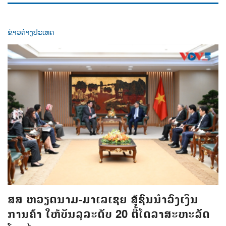
ຂ່າວຕ່າງປະເທດ
ສສ ຫວຽດນາມ-ມາເລເຊຍ ສູ້ຊົນນຳວົງເງິນ
ການຄ້າ ໃຫ້ບັນລຸລະດັບ 20 ຕື້ໂດລາສະຫະລັດ