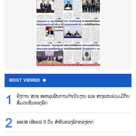
MOST VIEWED
ອົງການ ສປຊ ສະຫລຸບຜົນການດຳເນີນງານ ແລະ ສາງແຜນຮ່ວມມືກັບ
ສື່ມວນຊົນຂອງລັດ
ອອປສ ເຜີຍແຜ່ 3 ວັນ ສຳຄັນຂອງພັກຂອງຊາດ