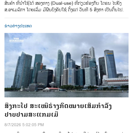
ສິນຄ້າ ທີ່ນຳໃຊ້ໄດ້ ສອງທາງ (Dual-use) ທີ່ກ່ຽວຂ້ອງກັບ ໂດຣນ ໄປຍັງ
ສ.ອາເມລິກາ ໂດຍເລີ່ມ ມີຜົນບັງຄັບໃຊ້ ຕັ້ງແຕ່ ວັນທີ 5 ສິງຫາ ເປັນຕົ້ນໄປ.
ຂ່າວຕ່າງປະເທດ
ສິງກະໂປ ສະເໜີຮ່າງກົດໝາຍເສີມກຳລັງ
ປາບປາມສະແກມເມີ
8/7/2026 5:02:05 PM