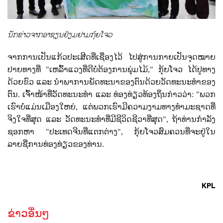
ນັກຂ່າວຈາກອາຊຽນຢ້ຽມຢາມກຸ້ຍໂຈວ
ຈາກການເປັນແກ້ວປະເສີດທີ່ເຊື່ອງໄວ້ ໄປສູ່ການກາຍເປັນຈຸດໝາຍ
ປາຍທາງທີ່ "ເຫລົ້າແວງທີ່ດີບໍ່ຕ້ອງການພຸ່ມໄມ້
,"
ກຸ້ຍໂຈວ ໄດ້ປູທາງ
ດ້ວຍຂົວ ແລະ ນຳພາການພັດທະນາຂອງຕົນດ້ວຍວັດທະນະທຳຂອງ
ຕົນ. ເຈົ້າໜ້າທີ່ວັດທະນະທຳ ແລະ ທ່ອງທ່ຽວທ້ອງຖິ່ນກ່າວວ່າ: "ພວກ
ເຮົາບໍ່ແມ່ນເມືອງໃຫຍ່
,
ແຕ່ພວກເຮົາມີຄວາມງາມທາງທຳມະຊາດທີ່
ຈິງໃຈທີ່ສຸດ ແລະ ວັດທະນະທຳທີ່ມີຊີວິດຊີວາທີ່ສຸດ"
,
ຖ້າທ່ານກຳລັງ
ຊອກຫາ "ປະເທດຈີນທີ່ແຕກຕ່າງ"
,
ກຸ້ຍໂຈວສົມຄວນທີ່ຈະຢູ່ໃນ
ລາຍຊື່ການທ່ອງທ່ຽວຂອງທ່ານ.
KPL
ຂ່າວອື່ນໆ