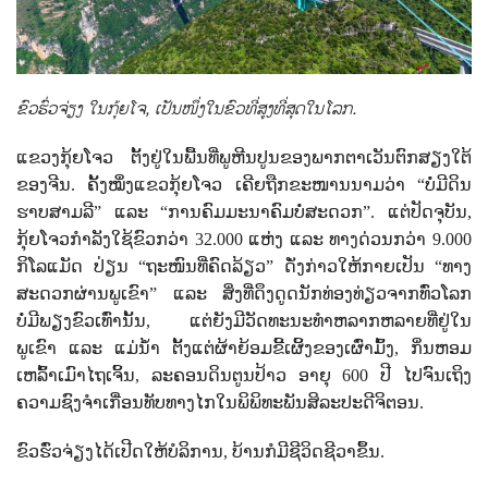
ຂົວຮົ່ວຈ່ຽງ ໃນກຸ້ຍໂຈ, ເປັນໜຶ່ງໃນຂົວທີ່ສູງທີ່ສຸດໃນໂລກ.
ແຂວງກຸ້ຍໂຈວ ຕັ້ງຢູ່ໃນພື້ນທີ່ພູຫີນປູນຂອງພາກຕາເວັນຕົກສຽງໃຕ້
ຂອງຈີນ. ຄັ້ງໝຶ່ງແຂວກຸ້ຍໂຈວ ເຄີຍຖືກຂະໜານນາມວ່າ “ບໍ່ມີດິນ
ຮາບສາມລີ” ແລະ “ການຄົມມະນາຄົມບໍ່ສະດວກ”. ແຕ່ປັດຈຸບັນ
,
ກຸ້ຍໂຈວກຳລັງໃຊ້ຂົວກວ່າ 32.000 ແຫ່ງ ແລະ ທາງດ່ວນກວ່າ 9.000
ກິໂລແມັດ ປ່ຽນ “ຖະໜົນທີ່ຄົດລ້ຽວ” ດັ່ງກ່າວໃຫ້ກາຍເປັນ “ທາງ
ສະດວກຜ່ານພູເຂົາ” ແລະ ສິ່ງທີ່ດຶງດູດນັກທ່ອງທ່ຽວຈາກທົ່ວໂລກ
ບໍ່ມີພຽງຂົວເທົ່ານັ້ນ
,
ແຕ່ຍັງມີວັດທະນະທຳຫລາກຫລາຍທີ່ຢູ່ໃນ
ພູເຂົາ ແລະ ແມ່ນ້ຳ ຕັ້ງແຕ່ຜ້າຍ້ອມຂີ້ເຜິ້ງຂອງເຜົ່າມົ້ງ
,
ກິ່ນຫອມ
ເຫລົ້າເມົາໄຖເຈິ້ນ
,
ລະຄອນດິນຕູນປ້າວ ອາຍຸ 600 ປີ ໄປຈົນເຖິງ
ຄວາມຊົງຈຳເກື່ອນທັບທາງໄກໃນພິພິທະພັນສິລະປະດີຈິຕອນ.
ຂົວຮົ່ວຈ່ຽງໄດ້ເປີດໃຫ້ບໍລິການ
,
ບ້ານກໍມີຊີວິດຊີວາຂຶ້ນ.