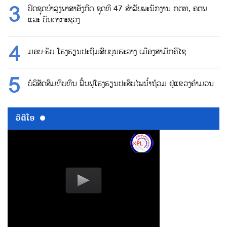
ປິດຊຸດບຳລຸງພາສາອັງກິດ ຊຸດທີ 47 ສຳລັບພະນັກງານ ກຕທ, ຄຕພ
ແລະ ບັນດາກະຊວງ
ມອບ-ຮັບ ໂຮງຮຽນປະຖົມສົບບູນຮະລາງ ເມືອງສາມັກຄິໄຊ
ບໍລິສັດສົມທົບທຶນ ຟື້ນຟູໂຮງຮຽນປະສົບໄພນ້ຳຖ້ວມ ຢູ່ແຂວງຄຳມວນ
ວີດີໂອ