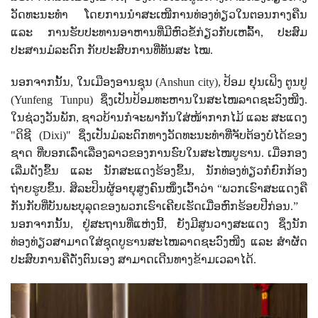
ວັດທະນະທຳ ໂດຍການນຳສະເໜີການທ່ອງທ່ຽວໃນຕອນກາງຄືນ
ແລະ ການຮັບປະທານອາຫານທີ່ມີຫົວຂໍ້ກ່ຽວກັບເຫລົ້າ
,
ປະສົມ
ປະສານມໍລະດົກ ກັບປະສົບການທີ່ທັນສະ ໄໝ.
ນອກຈາກນັ້ນ
,
ໃນເມືອງອານຊຸນ (
Anshun city),
ປ້ອມ ຢຸນເຟິງ ຕູນປູ
(
Yunfeng Tunpu)
ຊຶ່ງເປັນປ້ອມທະຫານໃນສະໄໜລາດຊະວົງໜີງ.
ໃນຊ່ວງວັນພັກ
,
ຊາວບ້ານກໍຈະພາກັນໃສ່ໜ້າກາກໄມ້ ແລະ ສະແດງ
"ດິຊີ (
Dixi)"
ຊຶ່ງເປັນມໍລະດົກທາງວັດທະນະທໍາທີ່ຈັບຕ້ອງບໍໄດ້ຂອງ
ຊາດ ທີ່ບອກເລົ່າເລື່ອງລາວຂອງການຮົບໃນສະໄໜບູຮານ. ເມື່ອກອງ
ເລີ່ມດັງຂຶ້ນ ແລະ ນັກສະແດງຮ້ອງຂຶ້ນ
,
ນັກທ່ອງທ່ຽວກໍຍົກກ້ອງ
ຖ່າຍຮູບຂຶ້ນ. ສິລະປິນຜູ້ອາຍຸສູງຄົນໜຶ່ງເວົ້າວ່າ “ພວກເຮົາສະແດງຄື
ກັນກັບທີ່ບັນພະບຸລຸດຂອງພວກເຮົາເຄີຍເຮັດເມື່ອຫົກຮ້ອຍປີກ່ອນ.”
ນອກຈາກນັ້ນ
,
ຢູ່ສະຖານທີ່ແຫ່ງນີ້
,
ຍັງມີສູນວາງສະແດງ ຊຶ່ງນັກ
ທ່ອງທ່ຽວສາມາດໃສ່ຊຸດບູຮານສະໄໜລາດຊະວົງໜີງ ແລະ ສໍາຜັດ
ປະສົບການຄືດັ່ງຕົນເອງ ສາມາດເດີນທາງຂ້າມເວລາໄດ້.