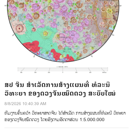
ສປ ຈີນ ສຳເລັດການສ້າງແຜນທີ່ ທໍລະນີ
ວິທະຍາ ຂອງດວງຈັນໝົດດວງ ສະບັບໃໝ່
8/8/2026 10:40:39 AM
ທີມ​ງານ​ຄົ້ນ​ຄວ້າ ​ວິ​ທະ​ຍາ​ສາດ​ຈີນ​ ໄດ້​ສຳ​ເລັດ ​ການ​​ສ້າງ​ແຜນ​ທີ່​ທໍ​ລະ​ນີ​ ວິ​ທະ​ຍາ
ຂອງ​ດວງ​ຈັນ​ໝົດ​ດວງ​ ໂດຍ​ອີງ​ຕາມ​ອັດ​ຕາ​ສ່ວນ 1:5.000.000