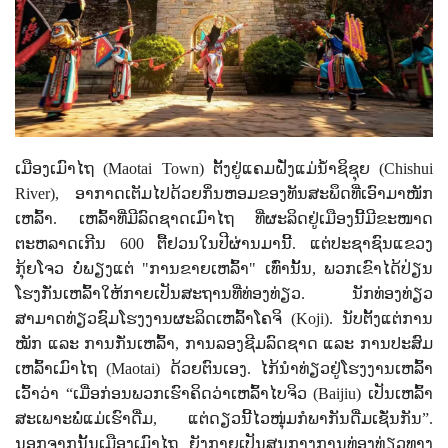
ເມືອງເມົາໄຖ (
Maotai Town)
ຕັ້ງຢູ່ແຄມຝັ່ງແມ່ນ້ຳຊິຊຸຍ (
Chishui
River),
ອາກາດເຕັມໄປດ້ວຍກິ່ນຫອມຂອງທັນສະພຶດທີ່ເອົາມາໜັກ
ເຫລົ້າ. ເຫລົ້າທີ່ມີລົດຊາດເມົາໄຖ ທີ່ຜະລິດຢູ່ເມືອງນີ້ມີຂະໜາດ
ຕະຫລາດເກີນ 600 ຕື້ຢວນໃນປີຜ່ານມານີ້. ແຕ່ປະຊາຊົນແຂວງ
ກຸ້ຍໂຈວ ບໍ່ພຽງແຕ່ "ການຂາຍເຫລົ້າ" ເທົ່ານັ້ນ
,
ພວກເຂົາໄດ້ປ່ຽນ
ໂຮງກັ່ນເຫລົ້າໃຫ້ກາຍເປັນສະຖານທີ່ທ່ອງທ່ຽວ. ນັກທ່ອງທ່ຽວ
ສາມາດທ່ຽວຊົມໂຮງງານຜະລິດເຫລົ້າໂຄຈິ (
Koji).
ນັບຕັ້ງແຕ່ການ
ໝັກ ແລະ ການກັ່ນເຫລົ້າ
,
ການລອງຊີມລົດຊາດ ແລະ ການປະສົມ
ເຫລົ້າເມົາໄຖ (
Maotai)
ດ້ວຍຕົນເອງ. ໄກ້ນໍາທ່ຽວຢູ່ໂຮງງານເຫລົ້າ
ເວົ້າວ່າ “ເມື່ອກ່ອນພວກເຮົາຄິດວ່າເຫລົ້າໄບຈິວ (
Baijiu)
ເປັນເຫລົ້າ
ສະເພາະພໍ່ແມ່ເຮົາດື່ມ
,
ແຕ່ດຽວນີ້ໄວໜຸ່ມກໍພາກັນດື່ມເຊັ່ນກັນ”.
ນອກຈາກນັ້ນເມືອງເມົາໄຖ ຍັງກາຍເປັນສູນກາງການທ່ອງທ່ຽວທາງ