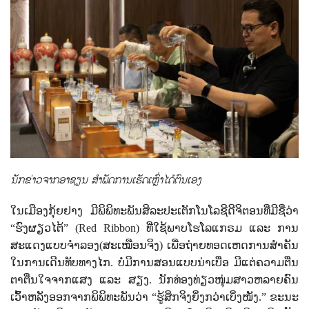
ນັກຂ່າວຈາກອາຊຽນ ສໍາພັດການເຮັດເຫຼົ່າໄດ້ຕົນເອງ
ໃນເມືອງກຸ້ຍຢາງ ມີພິພິທະພັນສິລະປະເຕັກໂນໂລຊີດີຈິຕອນທີ່ມີຊື່ວ່າ
“ຮົງຜຽວໄຕ້” (
Red Ribbon)
ທີ່ໃຊ້ພາບໂຮໂລແກຣມ ແລະ ການ
ສະແດງແບບຈໍາລອງ(ສະເໝືອນຈິງ) ເພື່ອຖ່າຍທອດເຫດການສຳຄັນ
ໃນການເດີນທັບທາງໄກ. ບໍ່ມີການສອນແບບນ່າເບື່ອ ມີແຕ່ຄວາມຕື່ນ
ຕາຕື່ນໃຈຈາກແສງ ແລະ ສຽງ. ນັກທ່ອງທ່ຽວໜຸ່ມສາວຫລາຍຄົນ
ເວົ້າຫລັງອອກຈາກພິພິທະພັນວ່າ “ຮູ້ສຶກຈິງຍິ່ງກວ່າເບິ່ງໜັງ.” ຂະນະ