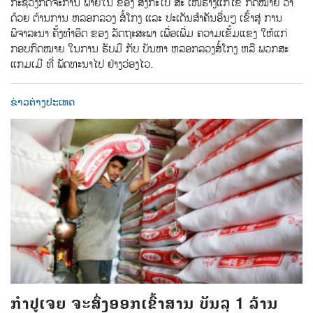
ກະຊວງກິດຈະການ ພາຍໃນ ຂອງ ສິງກະໂປ ສະ ເໜີຮ່າງແກ້ໄຂ ກົດໝາຍ ວ່າ
ດ້ວຍ ຕ້ານການ ຫລອກລວງ ສໍ້ໂກງ ແລະ ປະເດັນສຳຄັນອື່ນໆ ເຂົ້າສູ່ ການ
ພິຈາລະນາ ຄັ້ງທຳອິດ ຂອງ ລັດຖະສະພາ ເພື່ອເພີ່ມ ຄວາມເຂັ້ມແຂງ ໃຫ້ແກ່
ກອບກົດໝາຍ ໃນການ ຮັບມື ກັບ ບັນຫາ ຫລອກລວງສໍ້ໂກງ ຫລື ພວກສະ
ແກມເມີ ທີ່ ພັດທະນາໄປ ຢ່າງວ່ອງໄວ.
ຂ່າວຕ່າງປະເທດ
ກຳປູເຈຍ ຈະສົ່ງອອກເຂົ້າສານ ບັນລຸ 1 ລ້ານ