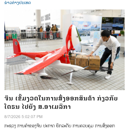
ຂ່າວຕ່າງປະເທດ
ຈີນ ເຂັ້ມງວດໃນການສົ່ງອອກສິນຄ້າ ກ່ຽວກັບ
ໂດຣນ ໄປຍັງ ສ.ອາເມລິກາ
8/7/2026 5:02:07 PM
ກະຊວງ ການຄ້າຂອງຈີນ ປະກາດ ຍົກລະດັບ ການຄວບຄຸມ ການສົ່ງອອກ