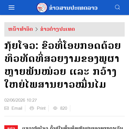
ຫນ້າທຳອິດ
ຂ່າວຕ່າງປະເທດ
ກຸ້ຍໂຈວ: ຂົວທີ່ໂອບກອດດ້ວຍ
ທິວທັດທີ່ສວຍງາມຂອງພູຜາ
ຫຼາຍພັນໜ່ວຍ ແລະ ກວ້າງ
ໃຫຍ່ໄພສານຍາວໝື່ນໄມ
02/06/2026 10:27
Email
Print
820
ແຂວງກຸ້ຍໂຈວ ຕັ້ງຢູ່ໃນພື້ນທີ່ພູຫີນປູນຂອງພາກຕາເວັນ
ຂປລ