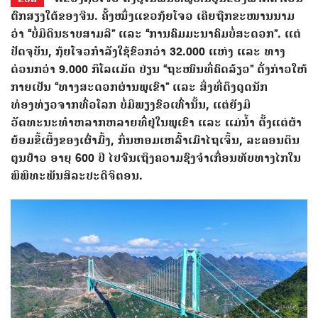
ຕົກສຽງໃຕ້ຂອງຈີນ. ຄັ້ງໝຶ່ງແຂວກຸ້ຍໂຈວ ເຄີຍຖືກຂະໜານນາມ
ວ່າ “ບໍ່ມີດິນຮາບສາມລີ” ແລະ “ການຄົມມະນາຄົມບໍ່ສະດວກ”. ແຕ່
ປັດຈຸບັນ, ກຸ້ຍໂຈວກຳລັງໃຊ້ຂົວກວ່າ 32.000 ແຫ່ງ ແລະ ທາງ
ດ່ວນກວ່າ 9.000 ກິໂລແມັດ ປ່ຽນ “ຖະໜົນທີ່ຄົດລ້ຽວ” ດັ່ງກ່າວໃຫ້
ກາຍເປັນ “ທາງສະດວກຜ່ານພູເຂົາ” ແລະ ສິ່ງທີ່ດຶງດູດນັກ
ທ່ອງທ່ຽວຈາກທົ່ວໂລກ ບໍ່ມີພຽງຂົວເທົ່ານັ້ນ, ແຕ່ຍັງມີ
ວັດທະນະທຳຫລາກຫລາຍທີ່ຢູ່ໃນພູເຂົາ ແລະ ແມ່ນ້ຳ ຕັ້ງແຕ່ຜ້າ
ຍ້ອມຂີ້ເຜິ້ງຂອງເຜົ່າມົ້ງ, ກິ່ນຫອມເຫລົ້າເມົາໄຖເຈິ້ນ, ລະຄອນດິນ
ຕູນປ້າວ ອາຍຸ 600 ປີ ໄປຈົນເຖິງຄວາມຊົງຈຳເກື່ອນທັບທາງໄກໃນ
ພິພິທະພັນສິລະປະດີຈິຕອນ.