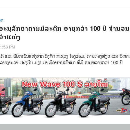
ທດ
ະນຸລັກອາຄານມໍລະດົກ ອາຍຸກວ່າ 100 ປີ ຈຳນວນ
ວ່າແຫ່ງ
01:58 PM
ະດີ ແລະ ພິພິທະພັນແຫ່ງຊາດ ສັງກັດ ກະຊວງ ໂຮງແຮມ, ການທ່ອງທ່ຽວ ແລະ ວັດທ
ຍງານວ່າ: ປະຈຸບັນ ມຽນມາ ມີອາຄານເກົ່າແກ່ ທີ່ມີ ອາຍຸຫລາຍກວ່າ 100 ປີ