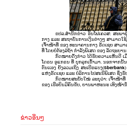
ຂປລ.ສຳນັກຂ່າວ ອິນໂຟເຄວສ: ສະພາຜ
ກາງ ແລະ ສະຖາບັນການເງິນຕ່າງໆ ສາມາດໃຊ້ລະ
ເຈົ້າໜ້າທີ່ ຂອງ ທະນາຄານກາງ ຣັດເຊຍ ສາມາດ
ທີ່ ໂດຍບໍ່ຕ້ອງລໍຖ້າ ກຳລັງພິເສດ ຂອງ ລັດຖະບານ
ກົດໝາຍດັ່ງກ່າວ ໄດ້ຮັບຄວາມເຫັນດີ ເມ
ໂດຣນ ອູແກຣນ ທີ່ ບຸກລຸກເຂົ້າມາ. ນອກຈາກນັ
Sberbank
ຕົນເເອງ ຍັງລວມເຖິງ ສະເບີຣແບງ(
)
ແຫ່ງຣັດເຊຍ ແລະ ບໍລິການໄປສະນີພິເສດ ຊຶ່ງຮັ
ກົດໝາຍສະບັບໃໝ່ ລະບຸວ່າ: ເຈົ້າໜ້າທ
ຂອງ ເຮືອບິນມີຄົນຂັບ, ຍານພາຫະນະ ເທິງໜ້ານໍ້
ຂ່າວອື່ນໆ