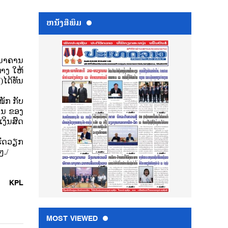
ຫນ້ັງສືພິມ
ະນາຄານ
າງ ໃຫ້
V
)ໄດ້ທັນ
ໜັກ ກັບ
ດຣນ ຂອງ
ເງິນສົດ
ເຮັດວຽກ
ໆ.
/
KPL
MOST VIEWED