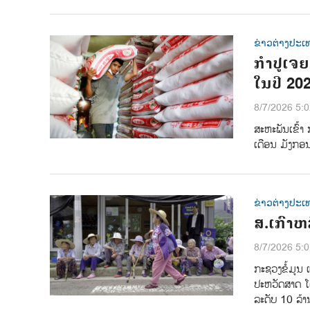
ຂ່າວຕ່າງປະເ
ກຳປູເຈຍ 
ໃນປີ 20
8/7/2026 5:
ສະຫະພັນເຂົ້າ
ເດືອນ ມັງກອນ
ຂ່າວຕ່າງປະເ
ສ.ເກົາຫລ
8/7/2026 5:
ກະຊວງຂໍ້ມູນ ແ
ປະຫວັດສາດ ໂດຍ
ລະດັບ 10 ລ້າ