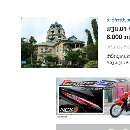
ຂ່າວຕ່າງປະເ
ມຽນມາ ອ
6.000 ກ
8/7/2026 5:
ສຳນັກບູຮານຄ
ຂອງ ມຽນມາ ລາ