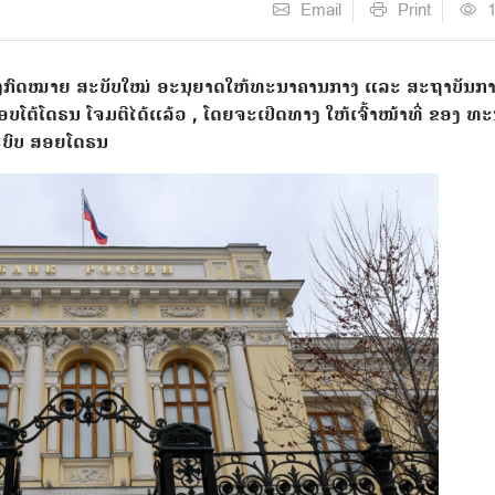
Email
Print
ຮ່າງກົດໝາຍ ສະບັບໃໝ່ ອະນຸຍາດໃຫ້ທະນາຄານກາງ ແລະ ສະຖາບັນກາ
ຕອບໂຕ້ໂດຣນ ໂຈມຕີໄດ້ແລ້ວ , ໂດຍຈະເປີດທາງ ໃຫ້ເຈົ້າໜ້າທີ່ ຂອງ 
ະບົບ ສອຍໂດຣນ