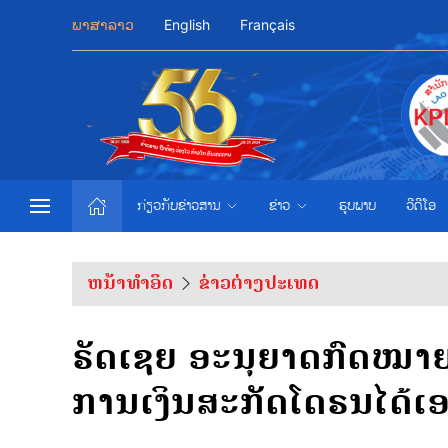
ພາສາລາວ
English
Français
ກ່ຽວກັບຂ່າວສານ
ຂ່າວ
ຮູບພາບ
ວີດີໂອ
ຫນ້າທຳອິດ
ຂ່າວຕ່າງປະເທດ
ຣັດເຊຍ ອະນຸຍາດກົດໝາ
ການເງິນສະກັດໂດຣນໄດ້ເ