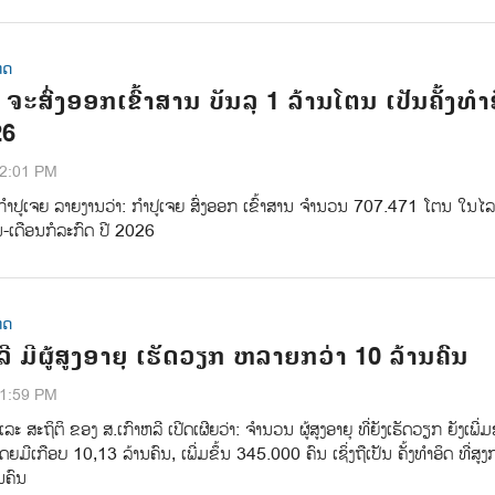
ທດ
ຈະສົ່ງອອກເຂົ້າສານ ບັນລຸ 1 ລ້ານໂຕນ ເປັນຄັ້ງທຳ
26
02:01 PM
 ກຳປູເຈຍ ລາຍງານວ່າ: ກໍາປູເຈຍ ສົ່ງອອກ ເຂົ້າສານ ຈຳນວນ 707.471 ໂຕນ ໃນໄ
-ເດືອນກໍລະກົດ ປີ 2026
ທດ
ີ ມີຜູ້ສູງອາຍຸ ເຮັດວຽກ ຫລາຍກວ່າ 10 ລ້ານຄົນ
01:59 PM
ລະ ສະຖິຕິ ຂອງ ສ.ເກົາຫລີ ເປີດເຜີຍວ່າ: ຈໍານວນ ຜູ້ສູງອາຍຸ ທີ່ຍັງເຮັດວຽກ ຍັງເພີ່ມ
ມີເກືອບ 10,13 ລ້ານຄົນ, ເພີ່ມຂຶ້ນ 345.000 ຄົນ ເຊິ່ງຖືເປັນ ຄັ້ງທຳອິດ ທີ່ສູງກ
ນຄົນ