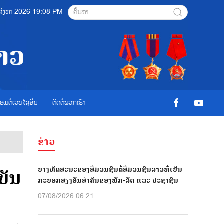
7 ສີງຫາ 2026 19:08 PM
ື່ອມຕໍ່ເວບໄຊອ່ືນ
ຕິດຕໍ່ພວກເຮົາ
ຂ່າວ
ບາງທັດສະນະຂອງສື່ມວນຊົນຕໍ່ສື່ມວນຊົນລາວທີ່ເປັນ
ບັນ
ກະບອກສຽງອັນສຳຄັນຂອງພັກ-ລັດ ແລະ ປະຊາຊົນ
07/08/2026 06:21