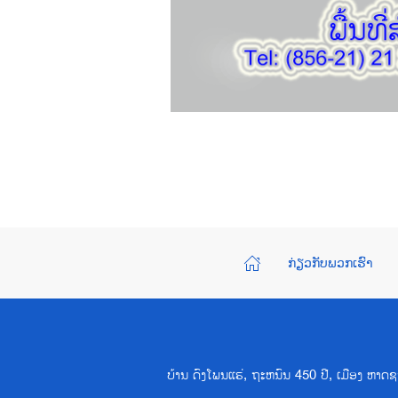
ກ່ຽວກັບພວກເຮົາ
ບ້ານ ດົງໂພນແຮ່, ຖະຫນົນ 450 ປີ, ເມືອງ ຫ