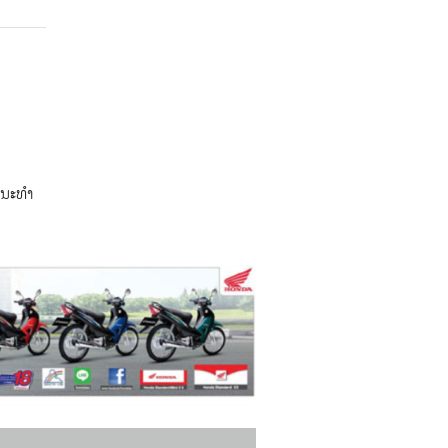
ະນະທຳ