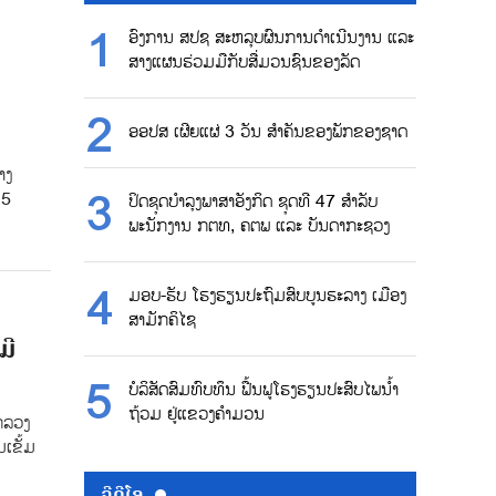
ອົງການ ສປຊ ສະຫລຸບຜົນການດຳເນີນງານ ແລະ
ສາງແຜນຮ່ວມມືກັບສື່ມວນຊົນຂອງລັດ
ອອປສ ເຜີຍແຜ່ 3 ວັນ ສຳຄັນຂອງພັກຂອງຊາດ
າງ
 5
ປິດຊຸດບຳລຸງພາສາອັງກິດ ຊຸດທີ 47 ສຳລັບ
ພະນັກງານ ກຕທ, ຄຕພ ແລະ ບັນດາກະຊວງ
ມອບ-ຮັບ ໂຮງຮຽນປະຖົມສົບບູນຮະລາງ ເມືອງ
ສາມັກຄິໄຊ
ມີ
ບໍລິສັດສົມທົບທຶນ ຟື້ນຟູໂຮງຮຽນປະສົບໄພນ້ຳ
ຖ້ວມ ຢູ່ແຂວງຄຳມວນ
ກລວງ
ມເຂັ້ມ
ວີດີໂອ