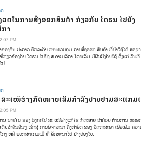
ທດ
້ມງວດໃນການສົ່ງອອກສິນຄ້າ ກ່ຽວກັບ ໂດຣນ ໄປຍັງ
ິກາ
02:07 PM
ຂອງຈີນ ປະກາດ ຍົກລະດັບ ການຄວບຄຸມ ການສົ່ງອອກ ສິນຄ້າ ທີ່ນຳໃຊ້ໄດ້ ສອງທ
່ກ່ຽວຂ້ອງກັບ ໂດຣນ ໄປຍັງ ສ.ອາເມລິກາ ໂດຍເລີ່ມ ມີຜົນບັງຄັບໃຊ້ ຕັ້ງແຕ່ ວັນທີ
ນໄປ.
ທດ
ປ ສະເໜີຮ່າງກົດໝາຍເສີມກຳລັງປາບປາມສະແກມເ
02:05 PM
ານ ພາຍໃນ ຂອງ ສິງກະໂປ ສະ ເໜີຮ່າງແກ້ໄຂ ກົດໝາຍ ວ່າດ້ວຍ ຕ້ານການ ຫລອ
ເດັນສຳຄັນອື່ນໆ ເຂົ້າສູ່ ການພິຈາລະນາ ຄັ້ງທຳອິດ ຂອງ ລັດຖະສະພາ ເພື່ອເພີ່ມ ຄວາ
ກງ ຫລື ພວກສະແກມເມີ ທີ່ ພັດທະນາໄປ ຢ່າງວ່ອງໄວ.