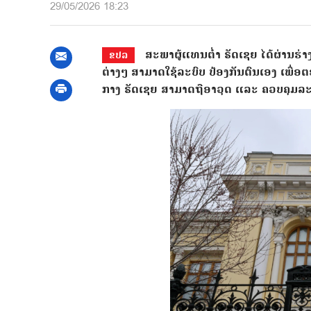
29/05/2026 18:23
ສະພາຜູ້ແທນຕໍ່າ ຣັດເຊຍ ໄດ້ຜ່ານ
ຂປລ
ຕ່າງໆ ສາມາດໃຊ້ລະບົບ ປ້ອງກັນຕົນເອງ ເພື່ອ
ກາງ ຣັດເຊຍ ສາມາດຖືອາວຸດ ແລະ ຄວບຄຸມລ