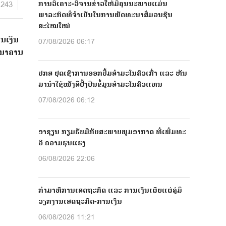
1243
ການວິເຄາະ-ວິຈານຂ່າວໃຫ້ມີຄຸນນະພາບແມ່ນ
ພາລະກິດທີ່ຈຳເປັນໃນການພັດທະນາສື່ມວນຊົນ
ສະໄໝໃໝ່
ນເງິນ
07/08/2026 06:17
ທະນາຄານ
ປກສ ຢຸດເຊົາການອອກປື້ມສຳມະໂນຄົວເກົ່າ ແລະ ຫັນ
ມານຳໃຊ້ໜັງສືຢັ້ງຢືນຂໍ້ມູນສຳມະໂນຄົວແທນ
07/08/2026 06:12
ອາຊຽນ ກຽມຮັບມືກັບສະພາບພູມອາກາດ ທີ່ເພີ່ມທະ
ວີ ຄວາມຮຸນແຮງ
06/08/2026 22:06
ກຳມາທິການເສດຖະກິດ ແລະ ການເງິນເຜີຍແຜ່ຄູ່ມື
ວຽກງານເສດຖະກິດ-ການເງິນ
06/08/2026 11:21