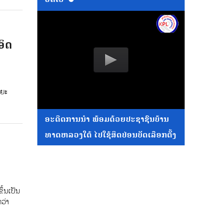
ອິດ
ລຍະ
ອະດີດການນໍາ ພ້ອມດ້ວຍປະຊາຊົນບ້ານ
ທາດຫລວງໃຕ້ ໄປໃຊ້ສິດປ່ອນບັດເລືອກຕັ້ງ
ຂຶ້ນເປັນ
ວ່າ