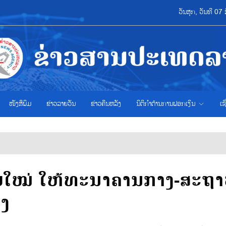
ວັນສຸກ, ວັນທີ 0
ໜັງສືພິມ
ຂ່າວ​ລາຍ​ວັນ
ຂ່າວຄືນຫລັງ
ນິຕິກຳຕ້ານການຟອກເງິນ
ເຊ
ຍໃໝ່ ໃຫ້ທະນາຄານກາງ-ສະຖາ
ອງ