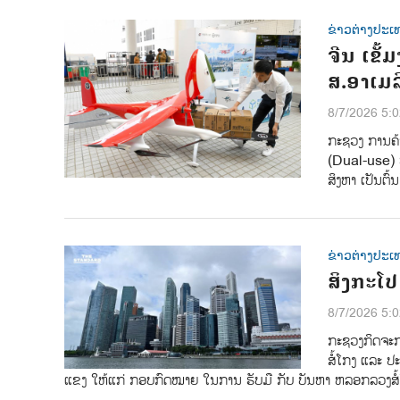
ຂ່າວຕ່າງປະເ
ຈີນ ເຂັ
ສ.ອາເມລ
8/7/2026 5:
ກະຊວງ ການຄ້າ
(Dual-use) ທີ
ສິງຫາ ເປັນຕົ້
ຂ່າວຕ່າງປະເ
ສິງກະໂ
8/7/2026 5:
ກະຊວງກິດຈະກ
ສໍ້ໂກງ ແລະ ປະ
ແຂງ ໃຫ້ແກ່ ກອບກົດໝາຍ ໃນການ ຮັບມື ກັບ ບັນຫາ ຫລອກລວງສໍ້ໂ