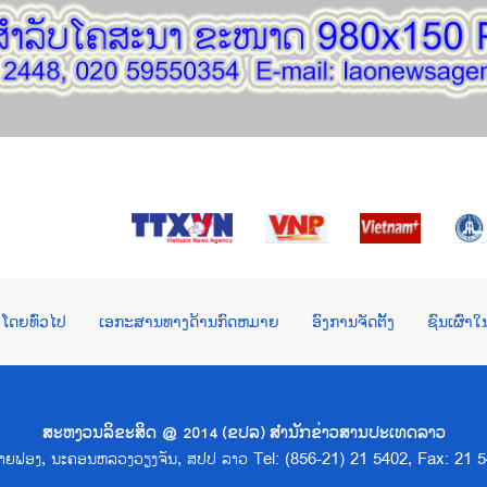
ໂດຍທົ່ວໄປ
ເອກະສານທາງດ້ານກົດຫມາຍ
ອົງການຈັດຕັ້ງ
ຊົນເຜົ່າ
ສະຫງວນລິຂະສິດ @ 2014 (ຂປລ) ສຳນັກຂ່າວສານປະເທດລາວ
າດຊາຍຟອງ, ນະຄອນຫລວງວຽງຈັນ, ສປປ ລາວ Tel: (856-21) 21 5402, Fax: 21