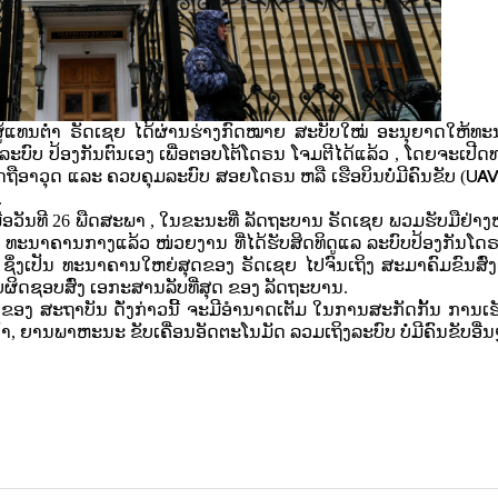
ູ້ແທນຕໍ່າ ຣັດເຊຍ ໄດ້ຜ່ານຮ່າງກົດໝາຍ ສະບັບໃໝ່ ອະນຸຍາດໃຫ້ທ
ບົບ ປ້ອງກັນຕົນເອງ ເພື່ອຕອບໂຕ້ໂດຣນ ໂຈມຕີໄດ້ແລ້ວ , ໂດຍຈະເປີດທ
UA
ຖືອາວຸດ ແລະ ຄວບຄຸມລະບົບ ສອຍໂດຣນ ຫລື ເຮືອບິນບໍ່ມີຄົນຂັບ (
.
ື່ອວັນທີ 26 ພືດສະພາ , ໃນຂະນະທີ່ ລັດຖະບານ ຣັດເຊຍ ພວມຮັບມືຢ່າງ
້ນ ທະນາຄານກາງແລ້ວ ໜ່ວຍງານ ທີ່ໄດ້ຮັບສິດທິດູແລ ລະບົບປ້ອງກັນໂ
 ຊຶ່ງເປັນ ທະນາຄານໃຫຍ່ສຸດຂອງ ຣັດເຊຍ ໄປຈົນເຖິງ ສະມາຄົມຂົນສົ່ງ
ບຜິດຊອບສົ່ງ ເອກະສານລັບທີ່ສຸດ ຂອງ ລັດຖະບານ.
ີ່ ຂອງ ສະຖາບັນ ດັ່ງກ່າວນີ້ ຈະມີອຳນາດເຕັມ ໃນການສະກັດກັ້ນ ການ
າ, ຍານພາຫະນະ ຂັບເຄື່ອນອັດຕະໂນມັດ ລວມເຖິງລະບົບ ບໍ່ມີຄົນຂັບອື່ນ