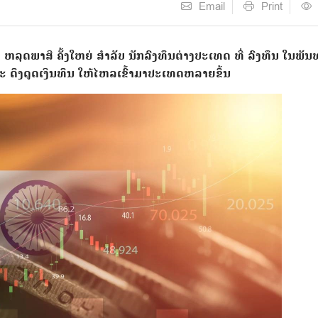
Email
Print
ຸດພາສີ ຄັ້ງໃຫຍ່ ສຳລັບ ນັກລົງທຶນຕ່າງປະເທດ ທີ່ ລົງທຶນ ໃນພັນ
ລະ ດຶງດູດເງິນທຶນ ໃຫ້ໄຫລເຂົ້າມາປະເທດຫລາຍຂຶ້ນ