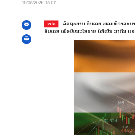
19/05/2026 15:07
ລັດຖະບານ ອິນເດຍ ພວມພິຈາລະນາ ຫລ
ຂປລ
ອິນເດຍ ເພື່ອປັບນະໂຍບາຍ ໃຫ້ເປັນ ສາກົນ ແ