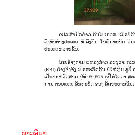
ຂປລ.ສຳນັກຂ່າວ ອິນໂຟເຄວສ: ເມື່ອບໍ່ດົ
ລົງທຶນຕ່າງປະເທດ ທີ່ ລົງທຶນ ໃນພັນທະບັດ ອິ
ປະເທດຫລາຍຂຶ້ນ.
ໂດຍອ້າງຕາມ ແຫລງຂ່າວ ລະບຸວ່າ: ​ກ
(
RBI
) ຢ່າງຈິງຈັງ ເພື່ອສະກັດກັ້ນ ບໍ່ໃຫ້ເງິນ ຣູ
ເປັນປະຫວັດສາດ ຢູ່ທີ 95,9575 ຣູປີ ຕໍ່ໂດລາ 
ການ ຕອບແທນ ພັນທະບັດ ຂອງ ລັດຖະບານອິນເດຍ 
ຂ່າວອື່ນໆ