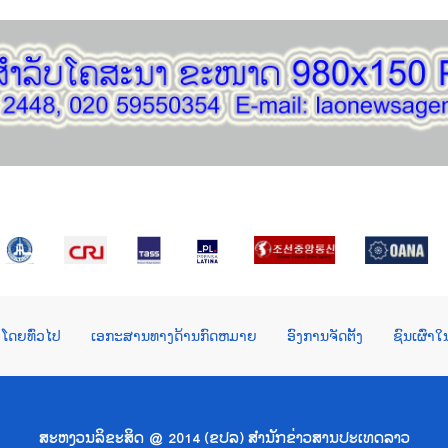
ໂດຍທົ່ວໄປ
ເອກະສານທາງດ້ານກົດຫມາຍ
ອົງການຈັດຕັ້ງ
ຊົນເຜົ່າ
ສະຫງວນລິຂະສິດ @ 2014 (ຂປລ) ສຳນັກຂ່າວສານປະເທດລາວ