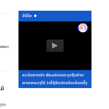
ວີດີໂອ
ຖະສະພາ
ອະດີດການນໍາ ພ້ອມດ້ວຍປະຊາຊົນບ້ານ
ທາດຫລວງໃຕ້ ໄປໃຊ້ສິດປ່ອນບັດເລືອກຕັ້ງ
ມີ
ງງານ