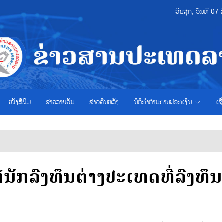
ວັນສຸກ, ວັນທີ 0
ໜັງສືພິມ
ຂ່າວ​ລາຍ​ວັນ
ຂ່າວຄືນຫລັງ
ນິຕິກຳຕ້ານການຟອກເງິນ
ເຊ
້ນັກລົງທຶນຕ່າງປະເທດທີ່ລົງທຶ