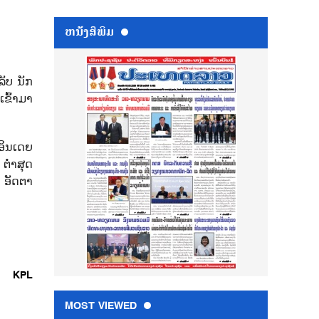
ຫນ້ັງສືພິມ
ັບ ນັກ
ເຂົ້າມາ
ອິນເດຍ
 ຕໍ່າສຸດ
ນ ອັດຕາ
KPL
MOST VIEWED