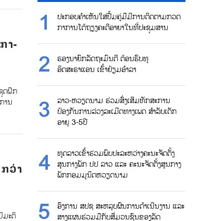
ປະກອບຄຳເຫັນໃສ່ປື້ມຄູ່ມືມີການຕິດຕາມກວດ
ກາການໂຕ້ຖຽງຄະດີອາຍາໃນທີ່ປະຊຸມສານ
ິກາ-
ຮອງນາຍົກລັດຖະມົນຕີ ຕ້ອນຮົບທູ
ອິດສະຣາແອນ ເຂົ້າຢ້ຽມອຳລາ
ຊຸດຝຶກ
ລາວ-ຫວຽດນາມ ຮ່ວມສົ່ງເສີມທັກສະການ
ງການ
ປ້ອງກັນການລ່ວງລະເມີດທາງເພດ ສຳລັບເດັກ
ອາຍຸ 3-5ປີ
ທູດລາວເຂົ້າຮ່ວມພົບປະລະຫວ່າງຄະນະຈັດຕັ້ງ
ສູນກາງພັກ ປປ ລາວ ແລະ ຄະນະຈັດຕັ້ງສູນກາງ
 ກວ່າ
ພັກກອມມູນິດຫວຽດນາມ
ອົງການ ສປຊ ສະຫລຸບຜົນການດຳເນີນງານ ແລະ
ມີມະຕິ
ສາງແຜນຮ່ວມມືກັບສື່ມວນຊົນຂອງລັດ