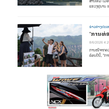
ສານເຄມີ ເມື່
ແຂວງຢູນານ ທ
ຂ່າວຕ່າງປະເ
“ການທ່ອ
8/6/2026 4:
ການ​​ໜີ​ຈາກ​ຄວາມ
ຮ້ອນ​ປີ​ນີ້, “ກ