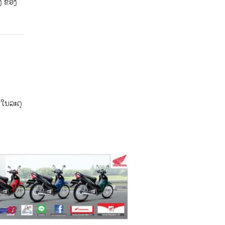
ິງ ຂອງ
ໃນ​ລະ​ດູ​