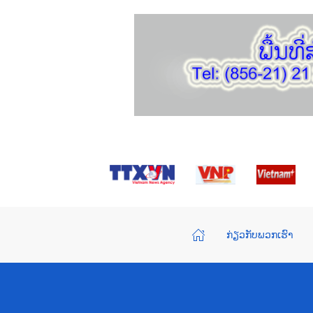
ກ່ຽວກັບພວກເຮົາ