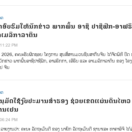
ທດ
ຶກອົບຮົມໃຫ້ນັກຂ່າວ ພາກພື້ນ ອາຊີ ປາຊີຟິກ-ອາຟຣ
ອາເມລິກາລາຕິນ
:11:22 PM
າ 2026, ຄະນະຮັບຜິດຊອບ ໂຄງການ ສູນສື່ສານມວນຊົນສາກົນຈີນ ໄດ້ຈັດພິທີ ປີດ 
ນັກຂ່າວ ພາກພື້ນອາຊີປາຊີຟິກ, ອາຟຣິກກາ, ເອີຣົບ ແລະ ອາເມລິກາລາຕິນ ຂອງ ໂຄ
ປ ຈີນ
ທດ
 ອະນຸມັດໃຊ້ງົບປະມານສຳຮອງ ຊ່ວຍເຂດແຜ່ນດິນໄຫວ
້ານເຢນ
:06:24 PM
ຸ່ນ ລາຍງານວ່າ: ຄະນະ ລັດຖະມົນຕີ ຂອງ ນາຍົກ ລັດຖະມົນຕີ ຊານາເອະ ທາຄາອິຈິ ໄດ້