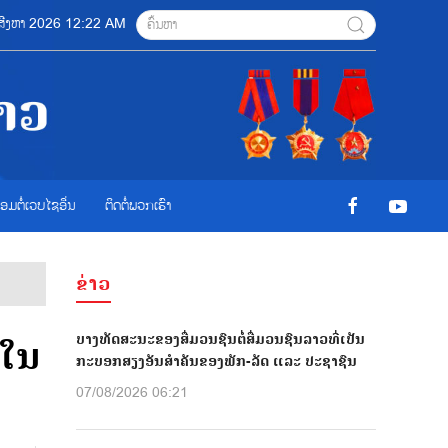
7 ສີງຫາ 2026 12:22 AM
ື່ອມຕໍ່ເວບໄຊອ່ືນ
ຕິດຕໍ່ພວກເຮົາ
ຂ່າວ
ບາງທັດສະນະຂອງສື່ມວນຊົນຕໍ່ສື່ມວນຊົນລາວທີ່ເປັນ
ນໃນ
ກະບອກສຽງອັນສຳຄັນຂອງພັກ-ລັດ ແລະ ປະຊາຊົນ
07/08/2026 06:21