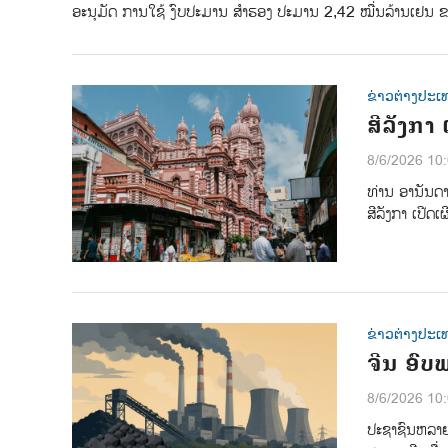
ອະນຸມັດ ການໃຊ້ ງົບປະມານ ສຳຮອງ ປະມານ 2,42 ໝື່ນລ້ານເຢນ ຂອ
ຂ່າວຕ່າງປະເ
ສີລັງກາ
8/6/2026 10
ທ່ານ ອານັນດ
ສີລັງກາ ເປີດ
ຂ່າວຕ່າງປະເ
ຈີນ ອົບ
8/6/2026 10
ປະຊາຊົນຫລາຍ