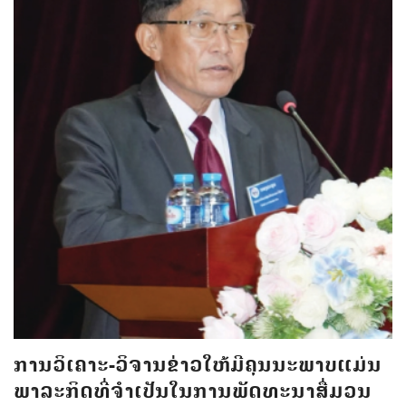
ການວິເຄາະ-ວິຈານຂ່າວໃຫ້ມີຄຸນນະພາບແມ່ນ
ພາລະກິດທີ່ຈຳເປັນໃນການພັດທະນາສື່ມວນ