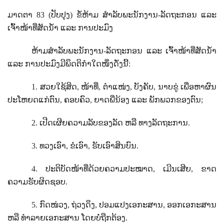
ມາດຕາ
83 (
ປັບປຸງ) ຂໍ້ຫ້າມ ສໍາລັບພະນັກງານ-ລັດຖະກອນ ແລະ
ເຈົ້າໜ້າທີ່ສັດນໍ້າ ແລະ ການປະມົງ
ຫ້າມສໍາລັບພະນັກງານ-ລັດຖະກອນ ແລະ ເຈົ້າໜ້າທີ່ສັດນໍ້າ
ແລະ ການປະມົງມີພຶດຕິກໍາໃດໜຶ່ງດັ່ງນີ້:
1.
ສວຍໃຊ້ສິດ
,
ໜ້າທີ່
,
ຕໍາແໜ່ງ
,
ບັງຄັບ
,
ນາບຂູ່ ເພື່ອຫາຜົນ
ປະໂຫຍດແກ່ຕົນ
,
ຄອບຄົວ
,
ຍາດພີ່ນ້ອງ ແລະ ພັກພວກຂອງຕົນ
;
2.
ເປີດເຜີຍຄວາມລັບຂອງລັດ ຫລື ທາງລັດຖະການ.
3.
ທວງເອົາ
,
ຂໍເອົາ
,
ຮັບເອົາສິນບົນ.
4.
ປະຕິບັດໜ້າທີ່ດ້ວຍຄວາມປະໝາດ
,
ເມີນເສີຍ
,
ຂາດ
ຄວາມຮັບຜິດຊອບ.
5.
ກົດໜ່ວງ
,
ຖ່ວງດຶງ
,
ປອມແປງເອກະສານ
,
ອອກເອກະສານ
ຫລື ທໍາລາຍເອກະສານ ໂດຍບໍ່ຖືກຕ້ອງ.