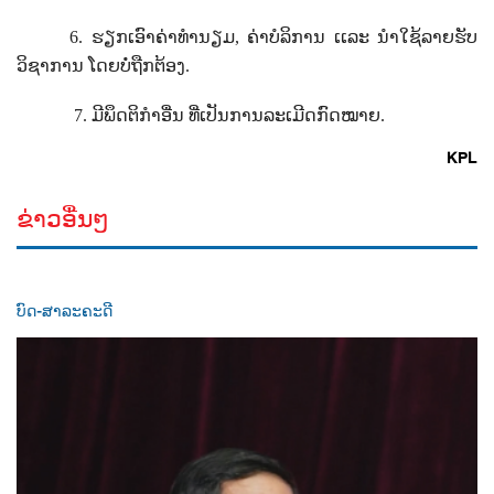
6.
ຮຽກເອົາຄ່າທໍານຽມ
,
ຄ່າບໍລິການ ເເລະ ນໍາໃຊ້ລາຍຮັບ
ວິຊາການ ໂດຍບໍ່ຖືກຕ້ອງ.
7.
ມີພຶດຕິກໍາອື່ນ ທີ່ເປັນການລະເມີດກົດໝາຍ.
KPL
ຂ່າວອື່ນໆ
ບົດ-ສາລະຄະດີ