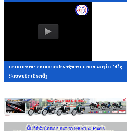
ອະດີດການນໍາ ພ້ອມດ້ວຍປະຊາຊົນບ້ານທາດຫລວງໃຕ້ ໄປໃຊ້
ສິດປ່ອນບັດເລືອກຕັ້ງ