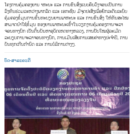
ໂຄງການຄຸ້ມຄອງຍານ າຫະນະ ແລະ ການຂົນສົ່ງແບບຄົບວົງຈອນເປັນການ
ລົງທຶນຮ່ວມລະຫວ່າງພາກລັດ ແລະ ເອກະຊົນ ມີຈຸດປະສົງເພື່ອຍົກລະດັບລະບົບ
ຄຸ້ມຄອງຂ້ໍມູນການຂ້ຶນທະບຽນຍານພາຫະນະ ແລະ ການຂົນສ່ົງ ໃຫ້ທັນສະໄໝ
ສາມາດນຳໃຊ້ຂໍ້ມູນ ຂອງຍານພາຫະນະເຂົ້າໃນວຽກງານຄຸ້ມຄອງການຈະລາ
ຈອນທາງບົກ ເປັນຕົ້ນບັນຫາອຸບັດເຫດທາງຫລວງ, ການປັບໃໝຜູ້ລະເມີດ
ລະບຽບການຈະລາຈອນທາງບົກ, ການເມີນເສີຍການເສຍຄ່າທາງປະຈຳປີ, ການ
ບັນທຸກເກີນກຳນົດ ແລະ ການບໍລິການຕ່າງໆ.
ບົດ-ສາລະຄະດີ