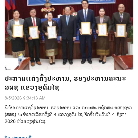
ປະກາດແຕ່ງຕັ້ງປະທານ, ຮອງປະທານຄະນະ
ສສຊ ແຂວງອຸດົມໄຊ
8/5/2026 9:34:13 AM
ພິທີປະກາດແຕ່ງຕ້ັງປະທານ, ຮອງປະທານ ແລະ ຄະນະສະມາຊິກສະພາແຫ່ງຊາດ
(ສສຊ) ປະຈຳເຂດເລືອກຕັ້ງທີ 4 ແຂວງອຸດົມໄຊ ຈັດຂຶ້ນໃນວັນທີ 4 ສິງຫາ
2026 ທີ່ແຂວງອຸດົມໄຊ.
ບົດ-ສາລະຄະດີ