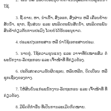
ໃຊ້.
3.
ຊື້-ຂາຍ
,
ຫາ
,
ນໍາເຂົ້າ
,
ສົ່ງອອກ
,
ສົ່ງຜ່ານ ຫລື ເຄື່ອນຍ້າຍ
ສັດນໍ້າ
,
ຊາກ
,
ຊິ້ນສ່ວນ ແລະ ຜະລິດຕະພັນສັດນ້ຳ
,
ຜະລິດຕະພັນ
ສິນຄ້າກ່ຽວກັບການປະມົງ ໂດຍບໍ່ໄດ້ຮັບອະນຸຍາດ.
4.
ປອມແປງເອກະສານ ຫລື ນໍາໃຊ້ເອກະສານປອມ.
5.
ນາບຂູ່
,
ໃຊ້ຄວາມຮຸນແຮງ ແລະ ວາຈາທີ່ບໍ່ເໝາະສົມ ຕໍ່
ພະນັກງານ-ລັດຖະກອນ ແລະ ເຈົ້າໜ້າທີ່ ທີ່ກ່ຽວຂ້ອງ.
6.
ປະຕິເສດຄວາມຮັບຜິດຊອບ
,
ຫລົບຫລີກ
,
ບິດເບືອນ ຫລື
ຊຸກເຊື່ອງຂອງກາງ.
7.
ໃຫ້ສິນບົນແກ່ພະນັກງານ-ລັດຖະກອນ ແລະ ເຈົ້າໜ້າທີ່ ທີ່
ກ່ຽວຂ້ອງ.
8.
ມີພຶດຕິກໍາອື່ນ ທີ່ເປັນການລະເມີດກົດໝາຍ.