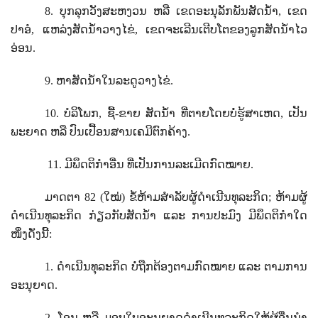
8.
ບຸກລຸກວັງສະຫງວນ ຫລື ເຂດອະນຸລັກພັນສັດນໍ້າ
,
ເຂດ
ປາອໍ
,
ແຫລ່ງສັດນໍ້າວາງໄຂ່
,
ເຂດຈະເລີນເຕີບໂຕຂອງລູກສັດນໍ້າໄວ
ອ່ອນ.
9.
ຫາສັດນໍ້າໃນລະດູວາງໄຂ່.
10.
ບໍລິໂພກ
,
ຊື້-ຂາຍ ສັດນໍ້າ ທີ່ຕາຍໂດຍບໍ່ຮູ້ສາເຫດ
,
ເປັນ
ພະຍາດ ຫລື ປົນເປື້ອນສານເຄມີຕົກຄ້າງ.
11.
ມີພຶດຕິກໍາອື່ນ ທີ່ເປັນການລະເມີດກົດໝາຍ.
ມາດຕາ
82 (
ໃໝ່) ຂໍ້ຫ້າມສໍາລັບຜູ້ດໍາເນີນທຸລະກິດ; ຫ້າມຜູ້
ດໍາເນີນທຸລະກິດ ກ່ຽວກັບສັດນ້ຳ ແລະ ການປະມົງ ມີພຶດຕິກໍາໃດ
ໜຶ່ງດັ່ງນີ້:
1.
ດໍາເນີນທຸລະກິດ ບໍ່ຖືກຕ້ອງຕາມກົດໝາຍ ແລະ ຕາມການ
ອະນຸຍາດ.
2.
ໂອນ ຫລື ມອບໃບອະນຸຍາດດໍາເນີນທຸລະກິດໃຫ້ຜູ້ອື່ນນໍາ