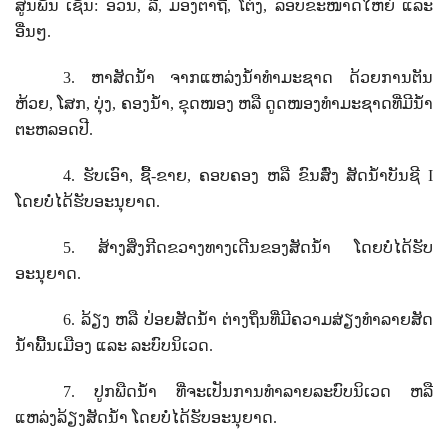
ສູນພັນ ເຊັ່ນ: ອວນ
,
ລີ
,
ມອງຕາຖີ່
,
ໂຕ່ງ
,
ລອບຂະໜາດໃຫຍ່ ແລະ
ອື່ນໆ.
3.
ຫາສັດນໍ້າ ຈາກແຫລ່ງນໍ້າທໍາມະຊາດ ດ້ວຍການຕັນ
ຫ້ວຍ
,
ໂສກ
,
ບຸ່ງ
,
ຄອງນໍ້າ
,
ຂຸດໜອງ ຫລື ດູດໜອງທໍາມະຊາດທີ່ມີນໍ້າ
ຕະຫລອດປີ.
4.
ຮັບເອົາ
,
ຊື້-ຂາຍ
,
ຄອບຄອງ ຫລື ຂົນສົ່ງ ສັດນ້ຳບັນຊີ
I
ໂດຍບໍ່ໄດ້ຮັບອະນຸຍາດ.
5.
ສ້າງສິ່ງກີດຂວາງທາງເດີນຂອງສັດນໍ້າ ໂດຍບໍ່ໄດ້ຮັບ
ອະນຸຍາດ.
6.
ລ້ຽງ ຫລື ປ່ອຍສັດນໍ້າ ຕ່າງຖິ່ນທີ່ມີຄວາມສ່ຽງທໍາລາຍສັດ
ນ້ຳພື້ນເມືອງ ແລະ ລະບົບນິເວດ.
7.
ປູກພືດນ້ຳ ທີ່ຈະເປັນການທໍາລາຍລະບົບນິເວດ ຫລື
ແຫລ່ງລ້ຽງສັດນໍ້າ ໂດຍບໍ່ໄດ້ຮັບອະນຸຍາດ.