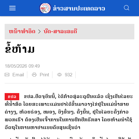
ຫນ້າທຳອິດ
ບົດ-ສາລະຄະດີ
ຂໍ້ຫ້າມ
18/05/2026 09:49
Email
Print
932
ຂປລ.ປັດຈຸບັນນີ້, ໄດ້ກ້າວສູ່ລະດູຝົນແລ້ວ ເຊິ່ງເປັນໄລຍະ
ຂປລ
ທີ່ນ້ຳສັດ ໂດຍສະເພາະແມ່ນປາໄດ້ຂຶ້ນມາວາງໄຂ່ຢູ່ໃນແມ່ນ້ຳສາຍ
ຕ່າງໆ, ຫ້ວຍຮ່ອງ, ໜອງ, ບຶງອື່ນໆ. ດັ່ງນັ້ນ, ຢູ່ໃນໄລຍະດັ່ງກ່າວ
ພວກເຮົາ ຕ້ອງເປັນເຈົ້າການໃນການປົກປັກຮັກສາ ໂດຍຫ້າມນຳໃຊ້
ວັດຖຸໃນການຫາປາແບບດັບສູນເຊັ່ນວ່າ