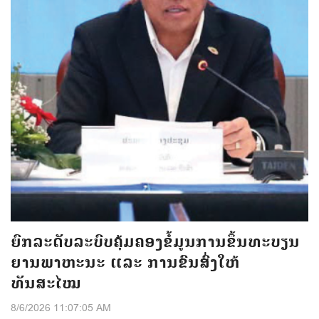
ຍົກລະດັບລະບົບຄຸ້ມຄອງຂໍ້ມູນການຂຶ້ນທະບຽນ
ຍານພາຫະນະ ແລະ ການຂົນສົ່ງໃຫ້
ທັນສະໄໝ
8/6/2026 11:07:05 AM