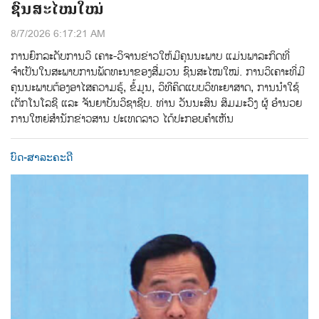
ຊົນສະໄໝໃໝ່
8/7/2026 6:17:21 AM
ການຍົກລະດັບການວິ ເຄາະ-ວິຈານຂ່າວໃຫ້ມີຄຸນນະພາບ ແມ່ນພາລະກິດທີ່
ຈຳເປັນໃນສະພາບການພັດທະນາຂອງສື່ມວນ ຊົນສະໄໝໃໝ່. ການວິເຄາະທີ່ມີ
ຄຸນນະພາບຕ້ອງອາໄສຄວາມຮູ້, ຂໍ້ມູນ, ວິທີຄິດແບບວິທະຍາສາດ, ການນຳໃຊ້
ເຕັກໂນໂລຊີ ແລະ ຈັນຍາບັນວິຊາຊີບ. ທ່ານ ວັນນະສິນ ສິມມະວົງ ຜູ້ ອໍານວຍ
ການໃຫຍ່ສໍານັກຂ່າວສານ ປະເທດລາວ ໄດ້ປະກອບຄໍາເຫັນ
ບົດ-ສາລະຄະດີ