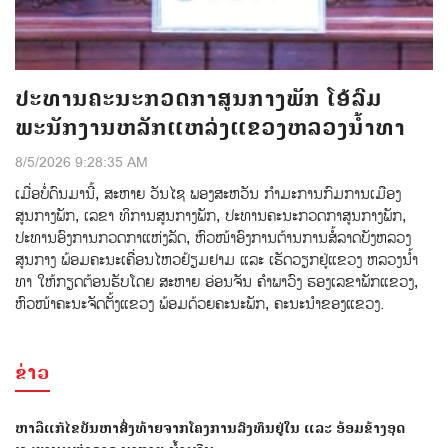
ປະທານຄະນະກວດກາສູນກາງພັກ ໂອ້ລົມ
ພະນັກງານຫລັກແຫລ່ງແຂວງຫລວງນໍ້າທາ
8/5/2026 9:28:35 AM
ເມ່ືອບ່ໍດົນມານ້ີ, ສະຫາຍ ວັນໄຊ ພອງສະຫວັນ ກໍາມະການກົມການເມືອງ
ສູນກາງພັກ, ເລຂາ ທິການສູນກາງພັກ, ປະທານຄະນະກວດກາສູນກາງພັກ,
ປະທານອົງການກວດກາແຫ່ງລັດ, ຫົວໜ້າອົງການຕ້ານການສໍ້ລາດບັງຫລວງ
ສູນກາງ ພ້ອມຄະນະເຄື່ອນໄຫວຢ້ຽມຢາມ ແລະ ເຮັດວຽກຢູ່ແຂວງ ຫລວງນໍ້າ
ທາ ໃຫ້ກຽດຕ້ອນຮັບໂດຍ ສະຫາຍ ອ່ອນຈັນ ຄຳພາວົງ ຮອງເລຂາພັກແຂວງ,
ຫົວໜ້າຄະນະຈັດຕັ້ງແຂວງ ພ້ອມດ້ວຍຄະນະພັກ, ຄະນະນຳຂອງແຂວງ.
ຂ່າວ
ຫາລືແກ້ໄຂບັນຫາສົ່ງທ້າຍຈາກໂຄງການລົງທຶນຢູ່ໃນ ແລະ ອ້ອມຂ້າງອຸດ