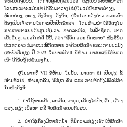
ຂປລ.ປັດຈຸບັນນີ້, ໄດ້ກ້າວສູ່ລະດູຝົນແລ້ວ ເຊິ່ງເປັນໄລຍະທີ່ນ້ຳສັດ
ໂດຍສະເພາະແມ່ນປາໄດ້ຂຶ້ນມາວາງໄຂ່ຢູ່ໃນແມ່ນ້ຳສາຍຕ່າງໆ,
ຫ້ວຍຮ່ອງ, ໜອງ, ບຶງອື່ນໆ. ດັ່ງນັ້ນ, ຢູ່ໃນໄລຍະດັ່ງກ່າວ ພວກເຮົາ
ຕ້ອງເປັນເຈົ້າການໃນການປົກປັກຮັກສາ ໂດຍຫ້າມນຳໃຊ້ວັດຖຸໃນ
ການຫາປາແບບດັບສູນເຊັ່ນວ່າ: ທາດລະເບີດ, ໄຟຟ້າຊ໊ອດ, ທາດ
ເບື່ອອື່ນໆ. ແນວໃດກໍດີ ມື້ນີ້, ຄໍລຳ
“
ຊີວິດ ແລະ ກົດໝາຍ
”
ໜັງສືພິມ
ປະເທດລາວ ຂໍມາສະເໜີກົດໝາຍ ວ່າດ້ວຍສັດນ້ຳ ແລະ ການປະມົງ
(ສະບັບປັບປຸງ) ປີ 2023 ໃນພາກທີ
VII
ຂໍ້ຫ້າມ ມາສະເໜີໃຫ້ພວກ
ເຮົາໄດ້ຮັບຮູ້ໄປພ້ອມໆກັນ.
ຢູ່ໃນພາກທີ
VII
ຂໍ້ຫ້າມ. ໃນນັ້ນ, ມາດຕາ
81 (
ປັບປຸງ) ຂໍ້
ຫ້າມທົ່ວໄປ; ຫ້າມບຸກຄົນ
,
ນິຕິບຸກ ຄົນ ແລະ ການຈັດຕັ້ງມີພຶດຕິກໍາ
ໃດໜຶ່ງດັ່ງນີ້:
1.
ນໍາໃຊ້ທາດເບື່ອ
,
ລະເບີດ
,
ອາວຸດ
,
ເຄື່ອງໄຟຟ້າ
,
ຄື້ນ
,
ເຄື່ອງ
ແສງ
,
ສຽງ ເພື່ອຫາ ຫລື ຈັບສັດນໍ້າແບບດັບສູນ.
2.
ນໍາໃຊ້ເຄື່ອງມືຫາສັດນໍ້າ ທີ່ມີຄວາມສ່ຽງເຮັດໃຫ້ສັດນໍ້າ