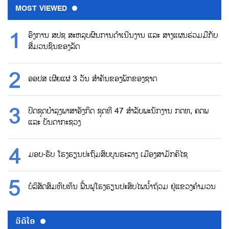
MOST VIEWED
ອົງການ ສປຊ ສະຫລຸບຜົນການດຳເນີນງານ ແລະ ສາງແຜນຮ່ວມມືກັບ
ສື່ມວນຊົນຂອງລັດ
ອອປສ ເຜີຍແຜ່ 3 ວັນ ສຳຄັນຂອງພັກຂອງຊາດ
ປິດຊຸດບຳລຸງພາສາອັງກິດ ຊຸດທີ 47 ສຳລັບພະນັກງານ ກຕທ, ຄຕພ
ແລະ ບັນດາກະຊວງ
ມອບ-ຮັບ ໂຮງຮຽນປະຖົມສົບບູນຮະລາງ ເມືອງສາມັກຄິໄຊ
ບໍລິສັດສົມທົບທຶນ ຟື້ນຟູໂຮງຮຽນປະສົບໄພນ້ຳຖ້ວມ ຢູ່ແຂວງຄຳມວນ
ວີດີໂອ