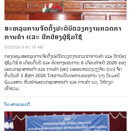
ສະຫລຸບການຈັດຕັ້ງປະຕິບັດວຽກງານກວດກາ
ການຄ້າ ແລະ ປົກປ້ອງຜູ້ຊົມໃຊ້
8/5/2026 9:41:16 AM
ກອງປະຊຸມສະຫລຸບການຈັດຕັ້ງປະຕິບັດວຽກງານກວດກາການຄ້າ ແລະ ປົກປ້ອງ
ຜູ້ຊົມໃຊ້ 6 ເດືອນຕົ້ນປີ ແລະ ທິດທາງແຜນການ 6 ເດືອນທ້າຍປີ 2026 ຂອງ
ພະແນກອຸດສາຫະກຳ ແລະ ການຄ້າ (ອຄ) ນະຄອນຫລວງວຽງຈັນ (ນວ) ຈັດ
ຂຶ້ນວັນທີ 3 ສິງຫາ 2026 ໂດຍການເປັນປະທານຂອງທ່ານ ນາງ ວັນມະນີ
ພິມມະສານ ຫົວໜ້າພະແນກອຸດສາຫະກຳ ແລະ ການຄ້າ ນວ, ໃຫ້ກຽດ
ເຂົ້າຮ່ວມ.
ບົດ-ສາລະຄະດີ