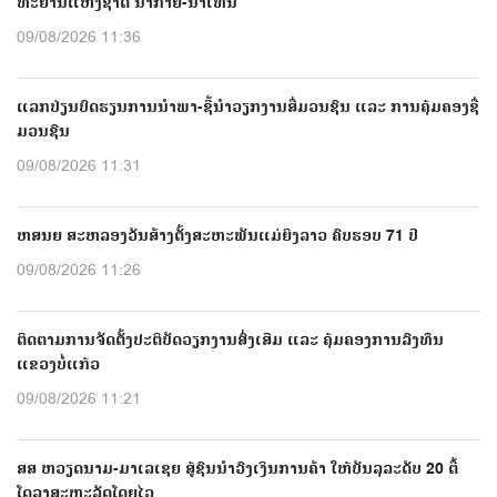
ທະຍານແຫ່ງຊາດ ນາກາຍ-ນໍ້າເທີນ
09/08/2026 11:36
ແລກປ່ຽນບົດຮຽນການນຳພາ-ຊີ້ນຳວຽກງານສື່ມວນຊົນ ແລະ ການຄຸ້ມຄອງຊື່
ມວນຊົນ
09/08/2026 11:31
ຫສນຍ ສະຫລອງວັນສ້າງຕັ້ງສະຫະພັນແມ່ຍິງລາວ ຄົບຮອບ 71 ປີ
09/08/2026 11:26
ຕິດຕາມການຈັດຕັ້ງປະຕິບັດວຽກງານສົ່ງເສີມ ແລະ ຄຸ້ມຄອງການລົງທຶນ
ແຂວງບໍ່ແກ້ວ
09/08/2026 11:21
ສສ ຫວຽດນາມ-ມາເລເຊຍ ສູ້ຊົນນຳວົງເງິນການຄ້າ ໃຫ້ບັນລຸລະດັບ 20 ຕື້
ໂດລາສະຫະລັດໂດຍໄວ