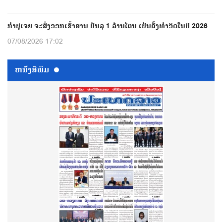
ກຳປູເຈຍ ຈະສົ່ງອອກເຂົ້າສານ ບັນລຸ 1 ລ້ານໂຕນ ເປັນຄັ້ງທຳອິດໃນປີ 2026
07/08/2026 17:02
ຫນ້ັງສືພິມ