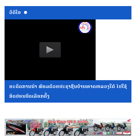
ວີດີໂອ
ອະດີດການນໍາ ພ້ອມດ້ວຍປະຊາຊົນບ້ານທາດຫລວງໃຕ້ ໄປໃຊ້
ສິດປ່ອນບັດເລືອກຕັ້ງ