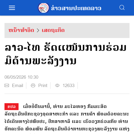
ຫນ້າທຳອິດ
ເສດຖະກິດ
ລາວ-ໄທ ຮັດ​ແໜ້ນການ​ຮ່ວມ​
ມື​ດ້ານ​ພະ​ລັງ​ງານ
06/05/2026 10:30
Email
Print
12633
ເມື່ອບໍ່ດົນມານີ້, ທ່ານ ມະໄລທອງ ກົມມະສິດ
ຂປລ
ລັດຖະມົນຕີກະຊວງອຸດສາຫະກຳ ແລະ ການຄ້າ ພ້ອມດ້ວຍຄະນະ
ໄດ້ເດີນທາງໄປພົບປະ, ປຶກສາຫາລື ແລະ ເຮັດວຽກຮ່ວມກັບ ທ່ານ
ອັກຄະນັດ ພ້ອມພັນ ລັດຖະມົນຕີວ່າການກະຊວງພະລັງງານ ແຫ່ງ