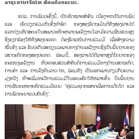
ລາຊະອານາຈັກໄທ ພ້ອມດ້ວຍຄະນະ.
ຂປລ. ການພົບປະຄັ້ງນີ້, ເປັນຂີດໝາຍສຳຄັນ ເນື່ອງຈາກເປັນການພົບ
ແລະ ເຮັດວຽກຮ່ວມກັນຄັ້ງທໍາອິດ ຂອງສອງລັດຖະມົນຕີທັງສອງຝ່າຍໄດ້
ແລກປ່ຽນທັດສະນະໃນສະພາວະທີ່ຕະຫລາດພະລັງງານໂລກມີຄວາມຜັນຜວນສູງ
ຊຶ່ງຮຽກຮ້ອງໃຫ້ທັງສອງປະເທດ ຕ້ອງຮັດແໜ້ນການຮ່ວມມື ເພື່ອສ້າງຄວາມ
ໝັ້ນຄົງ ແລະ ຮັບປະກັນສະຖຽນລະພາບທາງດ້ານພະລັງງານຊຶ່ງເປັນພື້ນຖານຂອງ
ເສດຖະກິດຂອງສອງປະເທດ. ພ້ອມນີ້, ສອງຝ່າຍໄດ້ຕີລາຄາສູງຕໍ່ບົດບາດຂອງ
ຂະແໜງພະລັງງານ ທີ່ປະກອບສ່ວນສຳຄັນຕໍ່ການຮ່ວມມືທາງດ້ານເສດຖະກິດ,
ການຄ້າ ແລະ ການລົງທຶນລາວ-ໄທ, ພ້ອມທັງ ເປັນເອກະພາບກ່ຽວກັບຄວາມ
ມຸ່ງຫວັງ ທີ່ຈະເພີ່ມທະວີການຮ່ວມມືໃນອະນະຄົດໃຫ້ຫລາຍຂຶ້ນ ບົນພື້ນຖານ
ການຜັນຂະຫຍາຍທິດຮ່ວມມືແບບ “ຄູ່ຮ່ວມຍຸດທະສາດເພື່ອການເຕີບໂຕ ແລະ
ການພັດທະນາແບບຍືນຍົງ”.