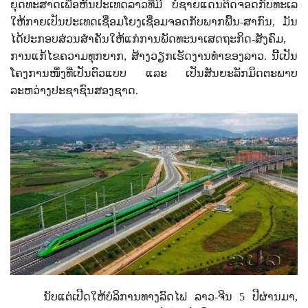
ຍຸດທະສາດເພື່ອຫັນປະເທດລາວທີ່ມີ ບໍ່ຊາຍແດນຕິດຈອດກັບທະເລ
ໃຫ້ກາຍເປັນປະເທດເຊື່ອມໂຍງເຊື່ອມຈອດກັບພາກພື້ນ-ສາກົນ
,
ມັນ
ໄດ້ປະກອບສ່ວນສໍາຄັນໃຫ້ແກ່ການພັດທະນາເສດຖະກິດ-ສັງຄົມ
,
ການແກ້ໄຂຄວາມທຸກຍາກ
,
ສ້າງວຽກເຮັດງານທໍາຂອງລາວ. ນີ້ເປັນ
ໂຄງການໜຶ່ງທີ່ເປັນຕົວແບບ ແລະ ເປັນສັນຍະລັກມິດຕະພາບ
ລະຫວ່າງປະຊາຊົນສອງຊາດ.
ນັບແຕ່ເປີດໃຫ້ບໍລິການທາງລົດໄຟ ລາວ-ຈີນ
5
ປີຜ່ານມາ
,