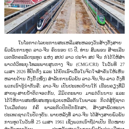
ໃນໂອກາດໄລຍະການສະເຫລີມສະຫລອງວັນສ້າງຕັ້ງສາຍ
ພົວພັນການທູດ ລາວ-ຈີນ ຄົບຮອບ
65
ປີ
,
ທ່ານ ສົມພອນ ສີຈະເລີນ
ເອກອັກຄະລັດຖະທູດ ແຫ່ງ ສປປ ລາວ ປະຈໍາ ສປ ຈີນ ກໍໄດ້ໃຫ້ສໍາ
ພາດຕໍ່ວິທະຍຸ-ໂທລະພາບສູນກາງ ຈີນ (
CMG/CRI)
ໃນວັນທີ
27
ເມສາ
2026
ທີ່ປັກກິ່ງ ແລະ ໄດ້ຍົກເອົາເນື້ອໃນຈິດໃຈສໍາຄັນໃຫ້ເຫັນ
ຫລາຍດ້ານ ດັ່ງນີ້:(ໜຶ່ງ) ສໍາລັບການພົວພັນ ລາວ-ຈີນ
,
ຈີນ-ລາວ ດັ່ງທີ່
ພວກເຮົາຮູ້ນໍາກັນຄື: ລາວ-ຈີນ ເປັນປະເທດບ້ານໃກ້ ເຮືອນຄຽງທີ່ມີ
ສາຍພູ-ສາຍນໍ້າຕິດຈອດກັນ
,
ມີມິດຕະພາບ ມາແຕ່ດົນນານ ແລະ
ໄດ້ໃຫ້ການສະໜັບສະໜູນຊ່ວຍເຫລືອກັນໃນພາລະ ກິດຕໍ່ສູ້ກູ້ຊາດ
ໃນເມື່ອກ່ອນ ກໍຄື ພາລະກິດປົກປັກຮັກສາ
,
ສ້າງສາພັດທະນາ
ປະເທດຊາດໃນປັດຈຸບັນ. ພາຍຫລັງທີ່ ລາວ-ຈີນ ໄດ້ສ້າງສາຍພົວພັນ
ການທູດໃນວັນທີ
25
ເມສາ
1961
ເຊິ່ງພວກເຮົາຖືວ່າເປັນ ຂີດໝາຍ