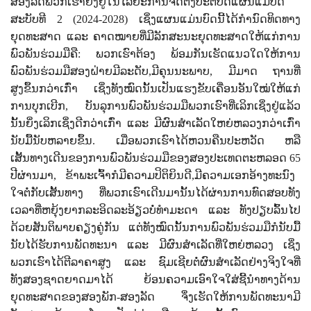
ສອງລັດພວກເຮົາຍັງຢູ່ໃນໄລຍະການຈັດຕັ້ງປະຕິບັດແຜນແມ່ບົດ
ສະບັບທີ
2 (2024-2028)
ເຊິ່ງແຜນແມ່ນບົດນີ້ໄດ້ກໍານົດທິດທາງ
ຍຸດທະສາດ ແລະ ຄາດໝາຍທີ່ມີລັກສະນະຍຸດທະສາດໃຫ້ແກ່ການ
ພົວພັນຮ່ວມມືຄື: ພວກເຮົາຕ້ອງ ພ້ອມກັນເຮັດແນວໃດໃຫ້ການ
ພົວພັນຮ່ວມມືສອງຝ່າຍມີລະດັບ
,
ມີຄຸນນະພາບ
,
ມີມາດ ຖານທີ່
ສູງຂຶ້ນກວ່າເກົ່າ ເຊິ່ງທັງໝົດນັ້ນເປັນແຮງຂັບເຄື່ອນອັນໃໝ່ໃຫ້ແກ່
ການບຸກເບີກ
,
ບັນລຸການພົວພັນຮ່ວມມືພວກເຮົາທີ່ເລິກເຊິ່ງຢູ່ແລ້ວ
ນັ້ນຍິ່ງເລິກເຊິ່ງດີກວ່າເກົ່າ ແລະ ມີຜົນສໍາເລັດໃຫຍ່ຫລວງກວ່າເກົ່າ
ນັບມື້ນັບຫລາຍຂຶ້ນ. ເມື່ອພວກເຮົາໄດ້ຫວນຄືນປະຫວັດ ຫລື
ເສັ້ນທາງເດີນຂອງການພົວພັນຮ່ວມມືຂອງສອງປະເທດຕະຫລອດ
65
ປີຜ່ານມາ
,
ຂ້າພະເຈົ້າກໍມີຄວາມປິຕິຍິນດີ
,
ມີຄວາມເອກອ້າງທະນົງ
ໃຈຕໍ່ກັບເສັ້ນທາງ ທີ່ພວກເຮົາເດີນມານັ້ນໄດ້ຜ່ານການທົດສອບທັງ
ເວລາທີ່ຫຍຸ້ງຍາກລະອິດລະອ້ຽວບໍ່ທໍາມະດາ ແລະ ທັງປຽບລົ້ນໄປ
ດ້ວຍສັນຕິພາບຄຽງຄູ່ກັນ ແຕ່ທັງໝົດນັ້ນການພົວພັນຮ່ວມມືກໍນັບມື້
ນັບໄດ້ຮັບການພັດທະນາ ແລະ ມີຜົນສໍາເລັດທີ່ໃຫຍ່ຫລວງ ເຊິ່ງ
ພວກເຮົາໄດ້ຕີລາຄາສູງ ແລະ ຊົມເຊີຍຕໍ່ຜົນສໍາເລັດຢ່າງຈິງໃຈທີ່
ທັງສອງຊາດຍາດມາໄດ້ ຍ້ອນຄວາມເອົາໃຈໃສ່ຊີ້ນໍາທາງດ້ານ
ຍຸດທະສາດຂອງສອງພັກ-ສອງລັດ ຈຶ່ງເຮັດໃຫ້ການພັດທະນາມີ