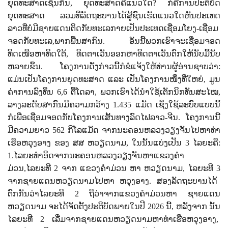
ຍຸດທະສາດເຊັ່ນກັນ
,
ຍຸດທະສາດຄືແນວໃດ
?
ກໍຄືການປະຕິບັດ
ຍຸດທະສາດ ລວມທີ່ລັດຖະບານໄດ້ສູ້ຊົນເຮັດແນວໃດຫັນປະເທດ
ລາວທີ່ບໍ່ມີຊາຍແດນຕິດກັບທະເລກາຍເປັນປະເທດເຊື່ອມໂຍງ-ເຊື່ອມ
ຈອດກັບທະເລ
,
ພາກພື້ນສາກົນ. ອັນນີ້ພວກເຮົາຈະເຊື່ອມຈອດ
ທິດເໜືອຫາທິດໃຕ້
,
ທິດຕາເວັນອອກຫາທິດຕາເວັນຕົກໃຫ້ນັບມື້ນັບ
ຫລາຍຂຶ້ນ. ໂຄງການດັ່ງກ່າວນີ້ກໍຂໍແຈ້ງໃຫ້ທ່ານຜູ້ອ່ານຊາບວ່າ:
ແມ່ນເປັນໂຄງການຍຸດທະສາດ ແລະ ເປັນໂຄງການໜຶ່ງທີ່ໃຫຍ່
,
ມູນ
ຄ່າການລົງທຶນ
6
,
6
ຕື້ໂດລາ
,
ພວກເຮົາໄດ້ນໍາໃຊ້ເຕັກນິກທັນສະໄໝ
,
ລາງລະດັບສາກົນມີຄວາມກວ້າງ
1
.
435
ແມັດ ເຊິ່ງໃຊ້ລະບົບແບບນີ້
ກໍເພື່ອເຊື່ອມຈອດກັບໂຄງການເສັ້ນທາງລົດໄຟລາວ-ຈີນ. ໂຄງການນີ້
ມີຄວາມຍາວ
562
ກິໂລແມັດ ຈາກນະຄອນຫລວງວຽງຈັນໄປຫາທ່າ
ເຮືອຫວຸງອາງ ຂອງ ສສ ຫວຽດນາມ
,
ໃນນັ້ນແບ່ງເປັນ
3
ໄລຍະຄື:
1.
ໄລຍະທໍາອິດຈາກນະຄອນຫລວງວຽງຈັນຫາແຂວງຄໍາ
ມ່ວນ
,
ໄລຍະທີ
2
ຈາກ ແຂວງຄໍາມ່ວນ ຫາ ຫວຽດນາມ
,
ໄລຍະທີ
3
ຈາກຊາຍແດນຫວຽດນາມໄປຫາ ຫວຸງອາງ. ສອງລັດຖະບານໄດ້
ຕົກກັນວ່າໄລຍະທີ
2
ຖືວ່າຈາກແຂວງຄໍາມ່ວນຫາ ຊາຍແດນ
ຫວຽດນາມ ຈະໄດ້ຈັດຕັ້ງປະຕິບັດພາຍໃນປີ
2026
ນີ້
,
ຫລັງຈາກ ນັ້ນ
ໄລຍະທີ 2 ເລີ່ມຈາກຊາຍແດນຫວຽດນາມຫາທ່າເຮືອຫວຸງອາງ
,