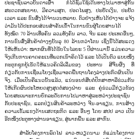
ປະຊາຊົນລາວບັນດາເຜົ່າ ກໍໄດ້ຊົມໃຊ້ເດີນທາງໄປມາຫາສູ່ກັນ
ສະດວກສະບາຍ
,
ມີຄວາມສຸກ
,
ປອດໄພສູງ
,
ປະຢັດເງິນ
,
ປະຢັດ
ເວລາ ແລະ ຂົນສົ່ງໄດ້ຈໍານວນຫລາຍ. ຕົວຢ່າງເຫັນໄດ້ຢ່າງຈະ ແຈ້ງ
ວ່າມັນໄດ້ປະກອບສ່ວນສໍາຄັນເຂົ້າໃນການຂົນຜູ້ໂດຍສານໄດ້
ທັງໝົດ
70
ລ້ານເທື່ອຄົນ ລວມທັງຄົນ ລາວ
,
ຈີນ ແລະ ປະເທດອື່ນໆ
,
ການຂົນສົ່ງສິນຄ້າຕ່າງໆບັນລຸ
80
ລ້ານກວ່າໂຕນ ເຊິ່ງນີ້ໄດ້ສະແດງ
ໃຫ້ເຫັນວ່າ: ໝາກຜົນທີ່ໄດ້ຮັບໃນໄລຍະ
5
ປີຜ່ານມານີ້ ແມ່ນຄວາມ
ຈິງເກີນການຄາດຄະເນທີ່ພວກເຮົາຄິດໄວ້ ແລະ ໄດ້ເປັນຕົວ ແບບໜຶ່ງ
ກະຕຸກຊຸກຍູ້ເຮັດໃຫ້ແນວຄິດລິເລີ່ມຂອງ ປະທານ ສີຈິ້ນຜິ້ງ ທີ່
ກ່ຽວກັບການເຊື່ອມໂຍງເຊື່ອມຈອດພື້ນຖານໂຄງລ່າງປະກົດຜົນເປັນ
ຈິງ. ເມື່ອເປັນຄືແນວນັ້ນແລ້ວ
,
ແນ່ນອນກໍສືບຕໍ່ປຶກສາຫາລືຮ່ວມກັນ
ໃຫ້ເກີດຜົນປະໂຫຍດສູງສຸດຕໍ່ສອງຝ່າຍ ແລະ ຄູ່ຮ່ວມມືກ່ຽວຂ້ອງ
ໂດຍສະເພາະການຍົກລະດັບການໄປມາຫາສູ່ລະຫວ່າງປະຊາຊົນ
ກັບປະຊາຊົນ
,
ແລກປ່ຽນສິນຄ້າລະຫວ່າງ ຈີນ-ອາຊຽນ
,
ການສ້າງ
ຄວາມເຂັ້ມແຂງດ້ານເສດຖະກິດ ແລະ ອື່ນໆ ໂດຍ ສປປ ລາວ ເປັນ
ອີກໜຶ່ງປະຕູທາງຜ່ານອາຊຽນ
,
ສູ່ພາກພື້ນ ແລະ ສາກົນ.
ສໍາລັບໂຄງການລົດໄຟ ລາວ-ຫວຽດນາມ ກໍແມ່ນໂຄງການ