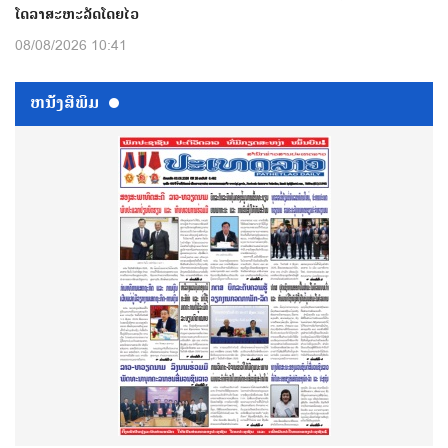
ໂດລາສະຫະລັດໂດຍໄວ
08/08/2026 10:41
ຫນ້ັງສືພິມ