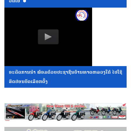
ວີດີໂອ
ອະດີດການນໍາ ພ້ອມດ້ວຍປະຊາຊົນບ້ານທາດຫລວງໃຕ້ ໄປໃຊ້
ສິດປ່ອນບັດເລືອກຕັ້ງ