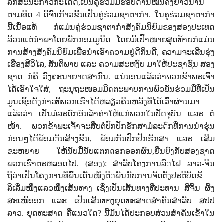
ລັກສະນະກ້າວກະໂດດ
,
ເປັນຄູ່ຮ່ວມມືຮອບດ້ານໝັ້ນຄົງຍາວນານ
ຕາມທິດ
4
ດີຈົນກ້າວຂຶ້ນເປັນຄູ່ຮ່ວມຊາຕາກໍາ. ໃນຄູ່ຮ່ວມຊາຕາກໍາ
ນີ້ເນື້ອແທ້ ກໍແມ່ນຄູ່ຮ່ວມຊາຕາກໍາສັງຄົມນິຍົມຂອງສອງປະເທດ
ລ້ວນແຕ່ນໍາພາໂດຍພັກກອມມູນິດ ໂດຍມີເປົ້າໝາຍສຸດທ້າຍກໍແມ່ນ
ການສ້າງສັງຄົມນິຍົມເພື່ອນໍາເອົາຄວາມຢູ່ດີກິນດີ
,
ຄວາມຈະເລີນຮຸ່ງ
ເຮືອງສີວິໄລ
,
ສັນຕິພາບ ແລະ ຄວາມສະຫງົບ ມາໃຫ້ປະຊາຊົນ ສອງ
ຊາດ ກໍຄື ວົງຄະນາຍາດສາກົນ. ແນ່ນອນແລ້ວວ່າພວກຂ້າພະເຈົ້າ
ໄດ້ເອົາໃຈໃສ່
,
ຖະນຸຖະໜອມມິດຕະພາບການພົວພັນຮ່ວມມືທີ່ເປັນ
ມູນເຊື້ອດັ່ງກ່າວທີ່ພວກເຮົາໄດ້ຫລຽວຄືນຫລັງທີ່ໄດ້ເວົ້າຜ່ານມາ
ແລ້ວວ່າ ເປັນມໍລະດົກອັນລໍ້າຄ່າໃຫ້ແກ່ພວກໃນປັດຈຸບັນ ແລະ ຕໍ່
ໜ້າ. ພວກຂ້າພະເຈົ້າຈະສືບຕໍ່ປົກປັກຮັກສາມໍລະດົກທີ່ການນໍາຮຸ່ນ
ກ່ອນໆໄດ້ພ້ອມກັນສ້າງຂຶ້ນ
,
ພ້ອມກັນປົກປັກຮັກສາ ແລະ ເສີມ
ຂະຫຍາຍ ໃຫ້ນັບມື້ນັບແຕກດອກອອກຜົນ
,
ຍືນຍົງກັບສອງຊາດ
ພວກເຮົາຕະຫລອດໄປ. (ສອງ): ສໍາລັບໂຄງການລົດໄຟ ລາວ-ຈີນ
ຖືວ່າເປັນໂຄງການທີ່ພົ້ນເດັ່ນໜຶ່ງຕິດພັນກັບການຈັດຕັ້ງປະຕິບັດຂໍ້
ລິເລີ່ມໜຶ່ງແລວໜຶ່ງເສັ້ນທາງ ເຊິ່ງເປັນເສັ້ນທາງທີ່ປະທານ ສີຈິ້ນ ຜິ້ງ
ສະເໜີອອກ ແລະ ເປັນເສັ້ນທາງຍຸດທະສາດສໍາຄັນສໍາລັບ ສປປ
ລາວ. ຍຸດທະສາດ ຄືແນວໃດ
?
ນີ້ມັນໄດ້ປະກອບສ່ວນສໍາຄັນເຂົ້າໃນ