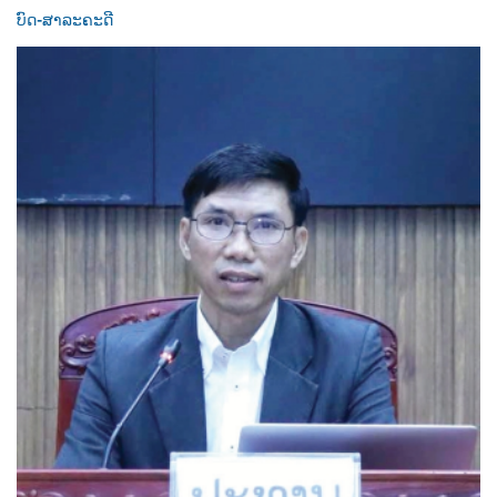
ບົດ-ສາລະຄະດີ