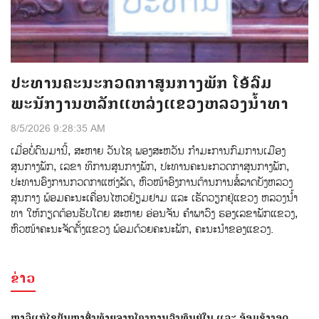
ປະທານຄະນະກວດກາສູນກາງພັກ ໂອ້ລົມ
ພະນັກງານຫລັກແຫລ່ງແຂວງຫລວງນໍ້າທາ
8/5/2026 9:28:35 AM
ເມ່ືອບ່ໍດົນມານ້ີ, ສະຫາຍ ວັນໄຊ ພອງສະຫວັນ ກໍາມະການກົມການເມືອງ
ສູນກາງພັກ, ເລຂາ ທິການສູນກາງພັກ, ປະທານຄະນະກວດກາສູນກາງພັກ,
ປະທານອົງການກວດກາແຫ່ງລັດ, ຫົວໜ້າອົງການຕ້ານການສໍ້ລາດບັງຫລວງ
ສູນກາງ ພ້ອມຄະນະເຄື່ອນໄຫວຢ້ຽມຢາມ ແລະ ເຮັດວຽກຢູ່ແຂວງ ຫລວງນໍ້າ
ທາ ໃຫ້ກຽດຕ້ອນຮັບໂດຍ ສະຫາຍ ອ່ອນຈັນ ຄຳພາວົງ ຮອງເລຂາພັກແຂວງ,
ຫົວໜ້າຄະນະຈັດຕັ້ງແຂວງ ພ້ອມດ້ວຍຄະນະພັກ, ຄະນະນຳຂອງແຂວງ.
ຂ່າວ
ຫາລືແກ້ໄຂບັນຫາສົ່ງທ້າຍຈາກໂຄງການລົງທຶນຢູ່ໃນ ແລະ ອ້ອມຂ້າງອຸດ