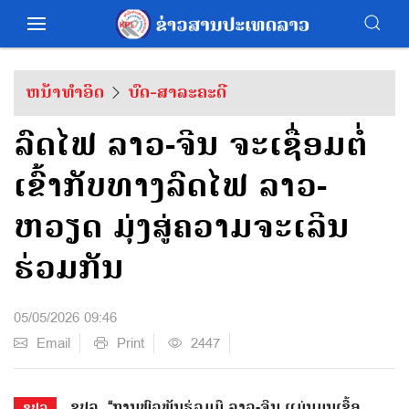
ຫນ້າທຳອິດ
ບົດ-ສາລະຄະດີ
ລົດໄຟ ລາວ-ຈີນ ຈະເຊື່ອມຕໍ່
ເຂົ້າກັບທາງລົດໄຟ ລາວ-
ຫວຽດ ມຸ່ງສູ່ຄວາມຈະເລີນ
ຮ່ວມກັນ
05/05/2026 09:46
Email
Print
2447
ຂປລ. “ການພົວພັນຮ່ວມມື ລາວ-ຈີນ ແມ່ນມູນເຊື້ອ
ຂປລ