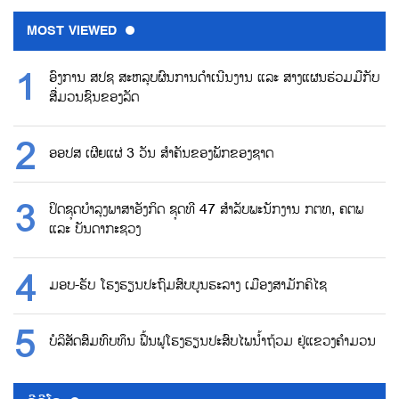
MOST VIEWED
ອົງການ ສປຊ ສະຫລຸບຜົນການດຳເນີນງານ ແລະ ສາງແຜນຮ່ວມມືກັບ
ສື່ມວນຊົນຂອງລັດ
ອອປສ ເຜີຍແຜ່ 3 ວັນ ສຳຄັນຂອງພັກຂອງຊາດ
ປິດຊຸດບຳລຸງພາສາອັງກິດ ຊຸດທີ 47 ສຳລັບພະນັກງານ ກຕທ, ຄຕພ
ແລະ ບັນດາກະຊວງ
ມອບ-ຮັບ ໂຮງຮຽນປະຖົມສົບບູນຮະລາງ ເມືອງສາມັກຄິໄຊ
ບໍລິສັດສົມທົບທຶນ ຟື້ນຟູໂຮງຮຽນປະສົບໄພນ້ຳຖ້ວມ ຢູ່ແຂວງຄຳມວນ