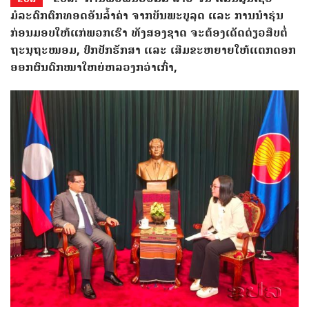
ມໍລະດົກຕົກທອດອັນລໍ້າຄ່າ ຈາກບັນພະບູລຸດ ແລະ ການນໍາຮຸ່ນ
ກ່ອນມອບໃຫ້ແກ່ພວກເຮົາ ທັງສອງຊາດ ຈະຕ້ອງເດັດດ່ຽວສືບຕໍ່
ຖະນຸຖະໜອມ, ປົກປັກຮັກສາ ແລະ ເສີມຂະຫຍາຍໃຫ້ແຕກດອກ
ອອກຜົນດົກໜາໃຫຍ່ຫລວງກວ່າເກົ່າ,