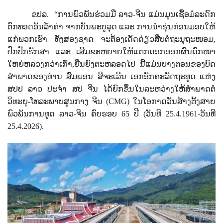
ຂປລ.
“
ການພົວພັນຮ່ວມມື ລາວ-ຈີນ ແມ່ນມູນເຊື້ອມໍລະດົກ
ຕົກທອດອັນລໍ້າຄ່າ ຈາກບັນພະບູລຸດ ແລະ ການນໍາຮຸ່ນກ່ອນມອບໃຫ້
ແກ່ພວກເຮົາ ທັງສອງຊາດ ຈະຕ້ອງເດັດດ່ຽວສືບຕໍ່ຖະນຸຖະໜອມ
,
ປົກປັກຮັກສາ ແລະ ເສີມຂະຫຍາຍໃຫ້ແຕກດອກອອກຜົນດົກໜາ
ໃຫຍ່ຫລວງກວ່າເກົ່າ
,ຍືນຍົງຕະຫລອດໄປ ນີ້ແມ່ນບາງຕອນຂອງບົດ
ສຳພາດຂອງ
ທ່ານ ສົມພອນ ສີຈະເລີນ ເອກອັກຄະລັດຖະທູດ ແຫ່ງ
ສປປ ລາວ ປະຈໍາ ສປ ຈີນ ໄດ້ຍົກຂຶ້ນໃນລະຫວ່າງໃຫ້ສໍາພາດຕໍ່
ວິທະຍຸ-ໂທລະພາບສູນກາງ ຈີນ (
CMG)
ໃນໂອກາດວັນສ້າງຕັ້ງສາຍ
ພົວພັນການທູດ ລາວ-ຈີນ ຄົບຮອບ
65
ປີ (ວັນທີ
25.4.1961-
ວັນທີ
25.4.2026).