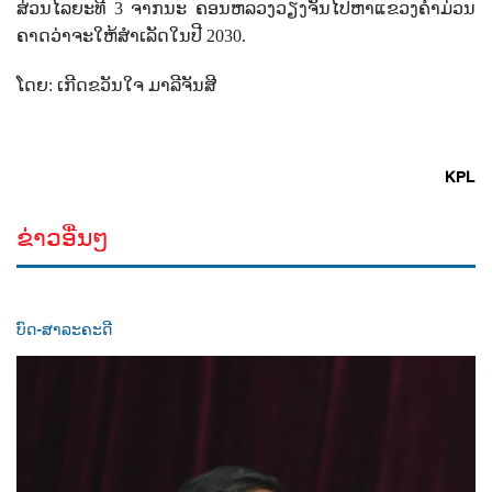
ສ່ວນໄລຍະທີ
3
ຈາກນະ ຄອນຫລວງວຽງຈັນໄປຫາແຂວງຄໍາມ່ວນ
ຄາດວ່າຈະໃຫ້ສໍາເລັດໃນປີ
2030
.
ໂດຍ: ເກີດຂວັນໃຈ ມາລີຈັນສີ
KPL
ຂ່າວອື່ນໆ
ບົດ-ສາລະຄະດີ