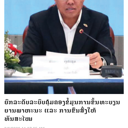
ຍົກລະດັບລະບົບຄຸ້ມຄອງຂໍ້ມູນການຂຶ້ນທະບຽນ
ຍານພາຫະນະ ແລະ ການຂົນສົ່ງໃຫ້
ທັນສະໄໝ