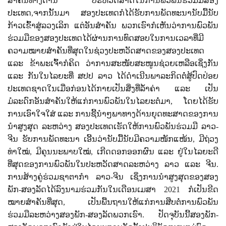
ສໍາຄັນທາງດ້ານ ປະຫວັດສາດໃນການພົວພັນຮ່ວມມືສອງ
ປະເທດ
,
ຈາກນັ້ນມາ ສອງປະເທດກໍໄດ້ຮັບການພັດທະນານັບມື້ນັບ
ກ້າວເຂົ້າສູ່ລວງເລິກ ແຕ່ອັນສໍາຄັນ ພວກເຮົາກໍເຫັນວ່າການພົວພັນ
ຮ່ວມມືຂອງສອງປະເທດໄດ້ຜ່ານການທົດສອບໃນການເວລາທີ່ມີ
ຄວາມໝາຍສໍາຄັນທີ່ສຸດໃນຊ່ວງປະຫວັດສາດຂອງສອງປະເທດ
ແລະ ຂ້າພະເຈົ້າກໍຄິດ ວ່າການສະໜັບສະໜູນຊ່ວຍເຫລືອເຊິ່ງກັນ
ແລະ ກັນໃນໄລຍະທີ່ ສປປ ລາວ ໄດ້ດໍາເນີນພາລະກິດຕໍ່ສູ້ປົດປ່ອຍ
ປະເທດຊາດໃນເມື່ອກ່ອນໄດ້ກາຍເປັນສິ່ງທີ່ລໍ້າຄ່າ ແລະ ເປັນ
ມໍລະດົກອັນສໍາຄັນໃຫ້ແກ່ການພົວພັນໃນໄລຍະຕໍ່ມາ
,
ໂດຍໄດ້ຮັບ
ການເອົາໃຈໃສ່ ແລະ ການຊີ້ນໍາໆພາທາງດ້ານຍຸດທະສາດຂອງການ
ນໍາສູງສຸດ ລະຫວ່າງ ສອງປະເທດເຮັດໃຫ້ການພົວພັນຮ່ວມມື ລາວ-
ຈີນ ຮັບການພັດທະນາ ເອີ້ນວ່ານັບມື້ນັບມີຄວາມໜັກແໜ້ນ
,
ມີຖ່ວງ
ທ່າໃໝ່
,
ມີຄຸນນະພາບໃໝ່
,
ເກີດດອກອອກຜົນ ແລະ ຢູ່ໃນໄລຍະດີ
ທີ່ສຸດຂອງການພົວພັນໃນປະຫວັດສາດລະຫວ່າງ ລາວ ແລະ ຈີນ.
ການສ້າງຄູ່ຮ່ວມຊາຕາກໍາ ລາວ-ຈີນ ເຊິ່ງການນໍາສູງສຸດຂອງສອງ
ພັກ-ສອງລັດໄດ້ລົງນາມຮ່ວມກັນໃນເດືອນເມສາ
2021
ກໍເປັນຂີດ
ໝາຍສໍາຄັນທີ່ສຸດ
,
ເປັນພື້ນຖານໃຫ້ແກ່ການສືບຕໍ່ການພົວພັນ
ຮ່ວມມືລະຫວ່າງສອງພັກ-ສອງລັດພວກເຮົາ. ປັດຈຸບັນນີ້ສອງພັກ-