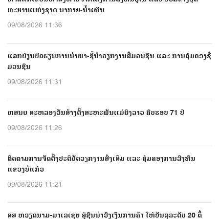
ທະຍານແຫ່ງຊາດ ນາກາຍ-ນໍ້າເທີນ
09/08/2026 11:36
ແລກປ່ຽນບົດຮຽນການນຳພາ-ຊີ້ນຳວຽກງານສື່ມວນຊົນ ແລະ ການຄຸ້ມຄອງຊື່
ມວນຊົນ
09/08/2026 11:31
ຫສນຍ ສະຫລອງວັນສ້າງຕັ້ງສະຫະພັນແມ່ຍິງລາວ ຄົບຮອບ 71 ປີ
09/08/2026 11:26
ຕິດຕາມການຈັດຕັ້ງປະຕິບັດວຽກງານສົ່ງເສີມ ແລະ ຄຸ້ມຄອງການລົງທຶນ
ແຂວງບໍ່ແກ້ວ
09/08/2026 11:21
ສສ ຫວຽດນາມ-ມາເລເຊຍ ສູ້ຊົນນຳວົງເງິນການຄ້າ ໃຫ້ບັນລຸລະດັບ 20 ຕື້