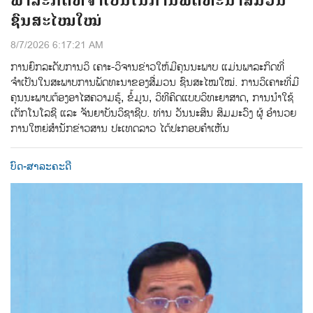
ພາລະກິດທີ່ຈຳເປັນໃນການພັດທະນາສື່ມວນ
ຊົນສະໄໝໃໝ່
8/7/2026 6:17:21 AM
ການຍົກລະດັບການວິ ເຄາະ-ວິຈານຂ່າວໃຫ້ມີຄຸນນະພາບ ແມ່ນພາລະກິດທີ່
ຈຳເປັນໃນສະພາບການພັດທະນາຂອງສື່ມວນ ຊົນສະໄໝໃໝ່. ການວິເຄາະທີ່ມີ
ຄຸນນະພາບຕ້ອງອາໄສຄວາມຮູ້, ຂໍ້ມູນ, ວິທີຄິດແບບວິທະຍາສາດ, ການນຳໃຊ້
ເຕັກໂນໂລຊີ ແລະ ຈັນຍາບັນວິຊາຊີບ. ທ່ານ ວັນນະສິນ ສິມມະວົງ ຜູ້ ອໍານວຍ
ການໃຫຍ່ສໍານັກຂ່າວສານ ປະເທດລາວ ໄດ້ປະກອບຄໍາເຫັນ
ບົດ-ສາລະຄະດີ