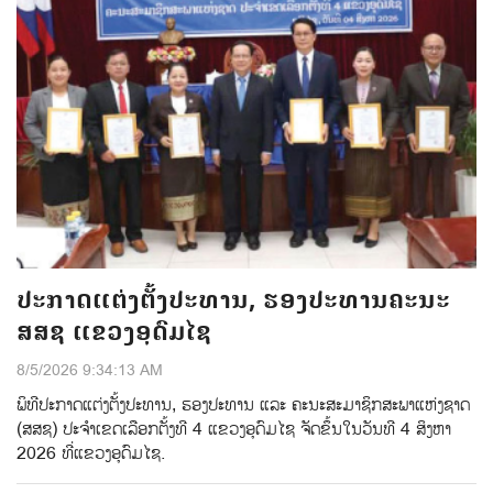
ປະກາດແຕ່ງຕັ້ງປະທານ, ຮອງປະທານຄະນະ
ສສຊ ແຂວງອຸດົມໄຊ
8/5/2026 9:34:13 AM
ພິທີປະກາດແຕ່ງຕ້ັງປະທານ, ຮອງປະທານ ແລະ ຄະນະສະມາຊິກສະພາແຫ່ງຊາດ
(ສສຊ) ປະຈຳເຂດເລືອກຕັ້ງທີ 4 ແຂວງອຸດົມໄຊ ຈັດຂຶ້ນໃນວັນທີ 4 ສິງຫາ
2026 ທີ່ແຂວງອຸດົມໄຊ.