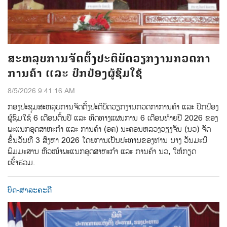
ສະຫລຸບການຈັດຕັ້ງປະຕິບັດວຽກງານກວດກາ
ການຄ້າ ແລະ ປົກປ້ອງຜູ້ຊົມໃຊ້
8/5/2026 9:41:16 AM
ກອງປະຊຸມສະຫລຸບການຈັດຕັ້ງປະຕິບັດວຽກງານກວດກາການຄ້າ ແລະ ປົກປ້ອງ
ຜູ້ຊົມໃຊ້ 6 ເດືອນຕົ້ນປີ ແລະ ທິດທາງແຜນການ 6 ເດືອນທ້າຍປີ 2026 ຂອງ
ພະແນກອຸດສາຫະກຳ ແລະ ການຄ້າ (ອຄ) ນະຄອນຫລວງວຽງຈັນ (ນວ) ຈັດ
ຂຶ້ນວັນທີ 3 ສິງຫາ 2026 ໂດຍການເປັນປະທານຂອງທ່ານ ນາງ ວັນມະນີ
ພິມມະສານ ຫົວໜ້າພະແນກອຸດສາຫະກຳ ແລະ ການຄ້າ ນວ, ໃຫ້ກຽດ
ເຂົ້າຮ່ວມ.
ບົດ-ສາລະຄະດີ