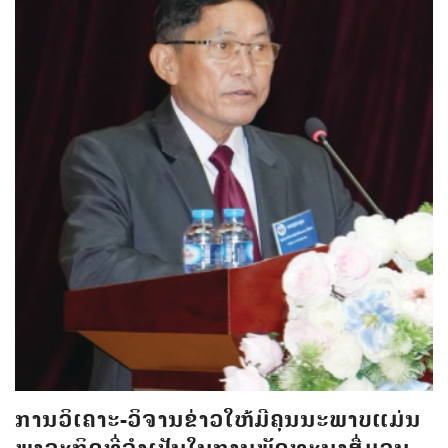
ການວິເຄາະ-ວິຈານຂ່າວໃຫ້ມີຄຸນນະພາບແມ່ນ