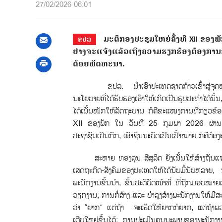
27/02/2026 06:01
ມະຕິກອງປະຊຸມໃຫຍ່ຄັ້ງທີ XII ຂອງ
ຂປລ
ຢ່າງຈະແຈ້ງແລ້ວເຖິງຄວາມຮຽກຮ້ອງຕ້ອງກາ
ດ້ອຍພັດທະນາ.
ຂປລ. ນໍາເອົາປະເທດຊາດກ້າວເຂ້ົາສູ່ຈຸດໝາຍໃໝ
ນະໂຍບາຍທ່ີໄດ້ຮັບຮອງເອົາໃຫ້ເກີດເປັນຮູບປະທໍາໄດ້
ໄດ້ເນັ້ນໜັກໃຫ້ລັດຖະບານ ກໍຄືຂະແໜງການທ່ີກ່ຽວຂ້
XII ຂອງພັກ ໃນ ວັນທີ 25 ກຸມພາ 2026 ຜ່ານມາໂດ
ປະຊາຊົນເປັນກົກ, ເອົາຊົນນະບົດເປັນເປົ້າໝາຍ ກໍຄືຕ້
ສະຫາຍ ທອງລຸນ ສີສຸລິດ ຍັງເນັ້ນໃຫ້ສ້າງຖັນແຖ
ເສດຖະກິດ-ສັງຄົມຂອງປະເທດໃຫ້ໄດ້ນັບມື້ນັບຫລາຍ,
ພະນັກງານຂັ້ນນໍາ, ຂັ້ນປະຕິບັດໜ້າທີ່ ທີ່ຖືກມອບໝາຍ
ວຽກງານ; ການກ່ໍສ້າງ ແລະ ບຳລຸງສ້າງພະນັກງານໃຫ້ມີ
ວ່າ “ຍາກ” ແຕ່ຖ້າ ຈະເຮັດໃຫ້ຍາກກໍຍາກ, ແຕ່ຖ້າພວກເ
ເຕີບໃຫຍ່ຂ້ຶນໄດ້; ການປະເມີນຄຸນນະພາບຂອງພະນັກງາ