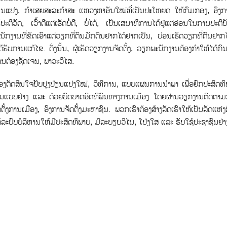
່ຽນແປງ, ກ້າເສຍສະລະກ້າສະ ແຫວງຫາອັນໃໝ່ທີ່ເປັນປະໂຫຍດ ໃຫ້ກົມກອງ, ອົງ
ັດ, ເວົ້າດີແຕ່ເຮັດບໍ່ດີ, ບໍ່ໄດ້, ເປັນເສນາທິການໄດ້ຢູ່ແຕ່ອ່ອນໃນການປະຕິບັ
ນັກງານທ່ີຂັດເອົາແຕ່ວຽກທ່ີຕົນມັກຕົນຢາກໄດ້ຢາກເປັນ, ບ່ອນເຮັດວຽກທີ່ຕົນຢາກ
ງໄດ້ຮັບການແກ້ໄຂ. ດັ່ງນັ້ນ, ຜູ້ເຮັດວຽກງານຈັດຕັ້ງ, ວຽກພະນັກງານຕ້ອງກໍາໃຫ້ໄດ້ກົ
ານຕ້ອງຊັດເຈນ, ພາວະວິໄສ.
້ອງຕັດສິນໃຈປັບປຸງປ່ຽນແປງໃໝ່, ວິທີການ, ແບບແຜນການນໍາພາ ເພື່ອຍົກປະສິດທ
ເປັນແບບຢ່າງ ແລະ ດ້ວຍບົດບາດອິດທິພົນທາງການເມືອງ ໂດຍຜ່ານວຽກງານຕິດຕາ
ັ້ງການເມືອງ, ອົງການຈັດຕັ້ງມະຫາຊົນ. ພວກເຮົາຕ້ອງສ້າງລັດເຮົາໃຫ້ເປັນລັດແຫ
ໃຫ້ລະບົບບໍລິຫານໃຫ້ມີປະສິດທິພາບ, ມີລະບຽບວິໄນ, ໂປ່ງໃສ ແລະ ຮັບໃຊ້ປະຊາຊົນຢ່າງ