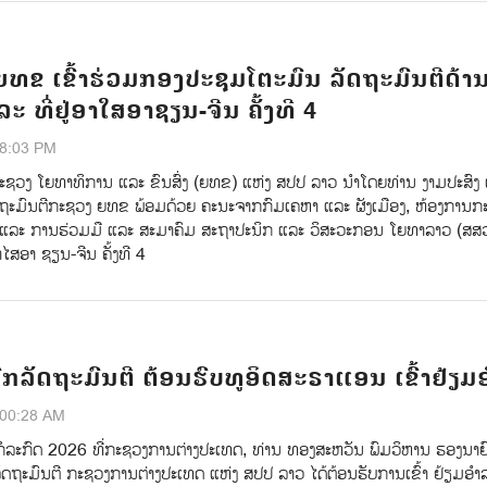
ຍທຂ ເຂົ້າຮ່ວມກອງປະຊຸມໂຕະມົນ ລັດຖະມົນຕີດ້
ແລະ ທີ່ຢູ່ອາໃສອາຊຽນ-ຈີນ ຄັ້ງທີ 4
28:03 PM
ະຊວງ ໂຍທາທິການ ແລະ ຂົນສົ່ງ (ຍທຂ) ແຫ່ງ ສປປ ລາວ ນໍາໂດຍທ່ານ ງາມປະສົງ 
 ຖະມົນຕີກະຊວງ ຍທຂ ພ້ອມດ້ວຍ ຄະນະຈາກກົມເຄຫາ ແລະ ຜັງເມືອງ, ຫ້ອງການກ
ແລະ ການຮ່ວມມື ແລະ ສະມາຄົມ ສະຖາປະນິກ ແລະ ວິສະວະກອນ ໂຍທາລາວ (ສສ
າໄສອາ ຊຽນ-ຈີນ ຄັ້ງທີ 4
ກລັດຖະມົນຕີ ຕ້ອນຮົບທູອິດສະຣາແອນ ເຂົ້າຢ້ຽມ
:00:28 AM
ກໍລະກົດ 2026 ທີ່ກະຊວງການຕ່າງປະເທດ, ທ່ານ ທອງສະຫວັນ ພົມວິຫານ ຮອງນາຍ
ລັດຖະມົນຕີ ກະຊວງການຕ່າງປະເທດ ແຫ່ງ ສປປ ລາວ ໄດ້ຕ້ອນຮັບການເຂົ້າ ຢ້ຽມອໍ