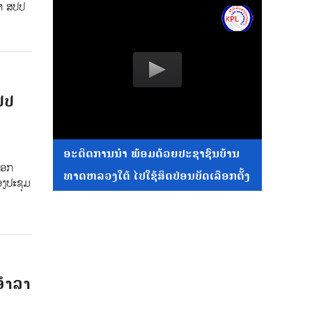
ໍາ ສປປ
ປປ
ອະດີດການນໍາ ພ້ອມດ້ວຍປະຊາຊົນບ້ານ
ເອກ
ທາດຫລວງໃຕ້ ໄປໃຊ້ສິດປ່ອນບັດເລືອກຕັ້ງ
ອງປະຊຸມ
ອຳລາ