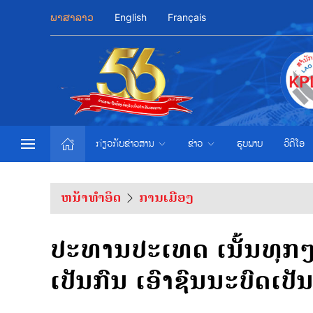
ພາສາລາວ
English
Français
ກ່ຽວກັບຂ່າວສານ
ຂ່າວ
ຮູບພາບ
ວີດີໂອ
ຫນ້າທຳອິດ
ການເມືອງ
ປະທານປະເທດ ເນັ້ນທຸກໆ
ເປັນກົນ ເອົາຊົນນະບົດເປັ