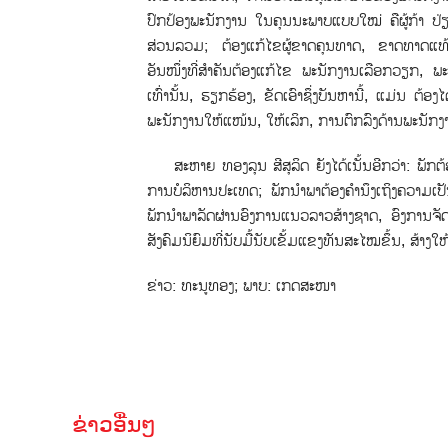
ປົກປ້ອງພະນັກງານ ໃນຄຸນນະພາບແບບໃໝ່ ຄືຜູ້ກ້າ ປ
ສ່ວນລວມ; ຕ້ອງແກ້ໄຂຜູ້ຂາດຄຸນທາດ, ຂາດທາດແທ້ປະຕິວ
ອັນໜຶ່ງທີ່ສໍາຄັນຕ້ອງແກ້ໄຂ ພະນັກງານເລືອກວຽກ, ພະ
ເທົ່ານັ້ນ, ຮຽກຮ້ອງ, ຂັດເອົາຊຶ່ງບັນຫານີ້, ແມ່ນ ຕ້ອ
ພະນັກງານໃຫ້ແໜ້ນ, ໃຫ້ເລິກ, ການຕົກລົງດ້ານພະນັກງ
ສະຫາຍ ທອງລຸນ ສີສຸລິດ ຍັງໄດ້ເນັ້ນອີກວ່າ: ພັກຕ
ການບໍລິຫານປະເທດ; ພັກນໍາພາຕ້ອງຄໍານຶງເຖິງຄວາມ
ພັກນໍາພາລັດຜ່ານອົງການແນວລາວສ້າງຊາດ, ອົງການຈັດຕ
ສັງຄົມນິຍົມທີ່ນັບມື້ນັບເຂັ້ມແຂງທັນສະໄໝຂຶ້ນ, ສ້າງ
ຂ່າວ: ທະນູທອງ; ພາບ: ເກດສະໜາ
ຂ່າວອື່ນໆ