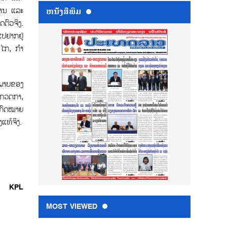
ການ ແລະ
ຫນ້ັງສືພິມ
ດຕົວຈິງ.
ໄປຢາກຢູ່
ນໄກ, ກໍາ
ິພາບຂອງ
ມກວດກາ,
່ງກົດໝາຍ
ແທ້ຈິງ.
KPL
MOST VIEWED