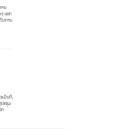
ະທານ
r) ເອກ
ັດໃນການ
ະມົນຕີ,
ງປະຊຸມ
ົກ