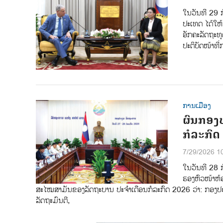
ໃນວັນທີ 29 
ປະເທດ ໄດ້ໃຫ
ອັກຄະລັດຖະທ
ປະຕິບັດໜ້າທີ
ການເມືອງ
ຜົນກອງ
ກໍລະກົດ
7/29/2026 1
ໃນວັນທີ 28 ກ
ຮອງຫົວໜ້າຫ້ອ
ສະໄໝສາມັນຂອງລັດຖະບານ ປະຈຳເດືອນກໍລະກົດ 2026 ວ່າ: ກອງປະຊຸມ
ລັດຖະມົນຕີ,