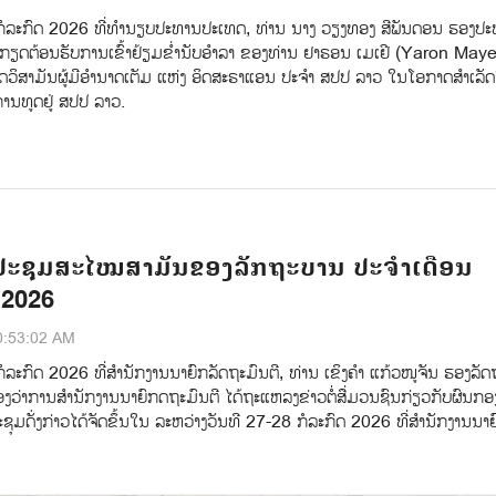
ກໍລະກົດ 2026 ທີ່ທໍານຽບປະທານປະເທດ, ທ່ານ ນາງ ວຽງທອງ ສີພັນດອນ ຮອງປ
້ກຽດຕ້ອນຮັບການເຂົ້າຢ້ຽມຂໍ່ານັບອໍາລາ ຂອງທ່ານ ຢາຣອນ ເມເຢີ (Yaron Maye
ູດວິສາມັນຜູ້ມີອຳນາດເຕັມ ແຫ່ງ ອິດສະຣາແອນ ປະຈຳ ສປປ ລາວ ໃນໂອກາດສໍາເລ
່ການທູດຢູ່ ສປປ ລາວ.
ປະຊຸມສະໄໝສາມັນຂອງລັກຖະບານ ປະຈຳເດືອນ
 2026
0:53:02 AM
ໍລະກົດ 2026 ທີ່ສໍານັກງານນາຍົກລັດຖະມົນຕີ, ທ່ານ ເຂິງຄຳ ແກ້ວໜູຈັນ ຮອງລັດຖ
ງວ່າການສໍານັກງານນາຍົກດຖະມົນຕີ ໄດ້ຖະແຫລງຂ່າວຕໍ່ສ່ືມວນຊົນກ່ຽວກັບຜົນກອ
ດັ່ງກ່າວໄດ້ຈັດຂຶ້ນໃນ ລະຫວ່າງວັນທີ 27-28 ກໍລະກົດ 2026 ທີ່ສໍານັກງານນາຍ