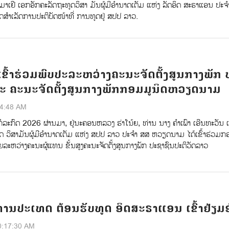
າເຢີ ເອກອັກຄະລັດຖະທູດວິສາ ມັນຜູ້ມີອໍານາດເຕັມ ແຫ່ງ ລັດອິດ ສະຣາແອນ ປະຈ
ໍາເລັດການປະຕິບັດໜ້າທີ່ ການທູດຢູ່ ສປປ ລາວ.
ຂົ້າຮ່ວມພົບປະລະຫວ່າງຄະນະຈັດຕັ້ງສູນກາງພັກ 
ະ ຄະນະຈັດຕັ້ງສູນກາງພັກກອມມູນິດຫວຽດນາມ
54:48 AM
ໍລະກົດ 2026 ຜ່ານມາ, ຢູ່ນະຄອນຫລວງ ຮ່າໂນ້ຍ, ທ່ານ ນາງ ຄຳເພົາ ເອີນທະວັນ 
ດ ວິສາມັນຜູ້ມີອຳນາດເຕັມ ແຫ່ງ ສປປ ລາວ ປະຈຳ ສສ ຫວຽດນາມ ໄດ້ເຂົ້າຮ່ວມກ
ຍລະຫວ່າງຄະນະຜູ້ແທນ ຂັ້ນສູງຄະນະຈັດຕັ້ງສູນກາງພັກ ປະຊາຊົນປະຕິວັດລາວ
ານປະເທດ ຕ້ອນຮັບທູດ ອິດສະຣາແອນ ເຂົ້າຢ້ຽມ
0:17:30 AM