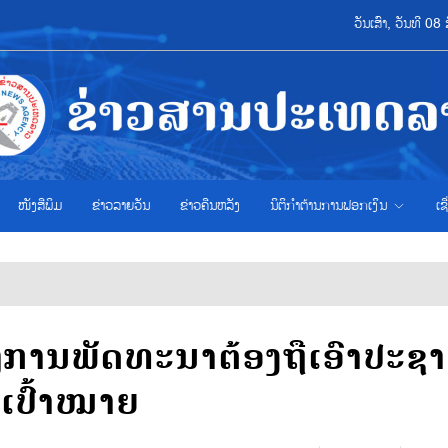
ວັນເສົາ, ວັນທີ 
ໜັງສືພິມ
ຂ່າວ​ລາຍ​ວັນ
ຂ່າວຄືນຫລັງ
ນິຕິກຳຕ້ານການຟອກເງິນ
ເຊ
ການພັດທະນາຕ້ອງຖືເອົາປະຊາ
ນເປົ້າໝາຍ