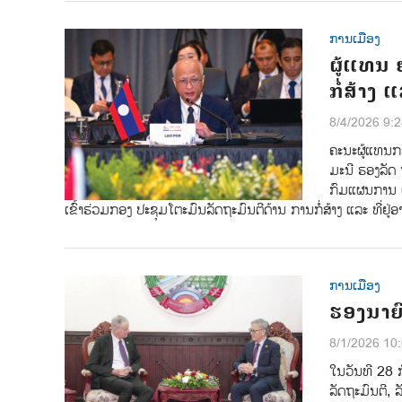
ການເມືອງ
ຜູ້ແທນ 
ກໍ່ສ້າງ 
8/4/2026 9:
ຄະນະຜູ້ແທນກ
ມະນີ ຮອງລັດ
ກົມແຜນການ 
ເຂົ້າຮ່ວມກອງ ປະຊຸມໂຕະມົນລັດຖະມົນຕີດ້ານ ການກໍ່ສ້າງ ແລະ ທີ່ຢູ່ອ
ການເມືອງ
ຮອງນາຍົ
8/1/2026 10
ໃນວັນທີ 28 
ລັດຖະມົນຕີ, 