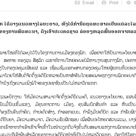
Email
Print
ພັກ ໄດ້ວາງແນວທາງໄລຍະຍາວ, ທັງໄດ້ກໍານົດຍຸດທະສາດເປັນແຕ່ລະໄລ
ນຂອງການພັດທະນາ, ດຶງເອົາປະເທດຊາດ ຄ່ອຍໆຫລຸດພົ້ນອອກຈາກຄ
່ທ່ີໄດ້ລະບຸໄວ້ໃນໂຄງການການເມືອງຂອງພັກ. ເພື່ອຢາກໃຫ້ບັນດານະໂຍບ
ນ້ັນ, ສະຫາຍ ທອງລຸນ ສີສຸລິດ ເລຂາທິການໃຫຍ່ຄະນະບໍລິຫານງານສູນກາງພັກ, ປະທ
ອງໃນກອງປະຊຸມເຜີຍແຜ່ ແລະ ເຊື່ອມຊຶມເອກະສານກອງປະຊຸມໃຫຍ່ຜູ້ແທນທົ່ວປະເທດ
ຍໃຫ້ສືບຕໍ່ຈັດຕັ້ງປະຕິບັດຫລາຍບັນຫາສຳຄັນໂດຍສະເພາະທຸກໆການພັດທະນາຕ້ອ
ອງຄໍານຶງເຖິງຄວາມເພິ່ງພໍໃຈຂອງປະຊາຊົນເປັນໄມ້ຫລາວັດແທກ.
ວພະນັກງານ ໃຫ້ມີຄວາມສາມາດຈັດຕັ້ງປະຕິບັດມະຕິ, ແນວທາງນະໂຍບາຍ, ແຜນ
 ນັບມື້ນັບເຂັ້ມແຂງ, ມີຄຸນທາດການ ເມືອງ, ຄຸນສົມບັດສິນທຳ ແລະ ຫັນເປັນມ
ຕ້ອງເປັນຄົນກ້າຄິດ, ກ້າປະດິດສ້າງ, ກ້າອອກແບບ, ກ້າລົງມືປະຕິບັດ ແລະ ກ້າຮັບ
ສະຕິປັນຍາ, ມີຄວາມສາມາດ, ມີຄວາມຮັບຜິດຊອບ ເພື່ອຜົນປະໂຫຍດສ່ວນລວມ, ບາງຄົ
ຮົາຫາກກ້າເອົາເຂົາເຈ້ົາເຂ້ົາໃນໜ້າວຽກຕົວຈິງຂ້ຶນກັບສະພາບແຫ່ງການພັດທະນາເຂົ
ນແມ່ນຖືເອົາຜົນສໍາເລັດຂອງການປະຕິບັດໜ້າທີ່ເປັນໄມ້ຫລາວັດແທກ, ຕ້ອງໃຫ້ໂອ