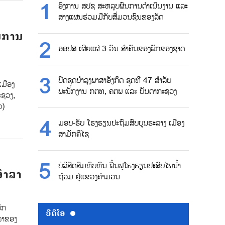
ອົງການ ສປຊ ສະຫລຸບຜົນການດຳເນີນງານ ແລະ
ສາງແຜນຮ່ວມມືກັບສື່ມວນຊົນຂອງລັດ
ານການ
ອອປສ ເຜີຍແຜ່ 3 ວັນ ສຳຄັນຂອງພັກຂອງຊາດ
ປິດຊຸດບຳລຸງພາສາອັງກິດ ຊຸດທີ 47 ສຳລັບ
ເມືອງ
ພະນັກງານ ກຕທ, ຄຕພ ແລະ ບັນດາກະຊວງ
ະຊວງ,
ວ)
ມອບ-ຮັບ ໂຮງຮຽນປະຖົມສົບບູນຮະລາງ ເມືອງ
ສາມັກຄິໄຊ
ບໍລິສັດສົມທົບທຶນ ຟື້ນຟູໂຮງຮຽນປະສົບໄພນ້ຳ
ອຳລາ
ຖ້ວມ ຢູ່ແຂວງຄຳມວນ
ົກ
ວີດີໂອ
າລາຂອງ