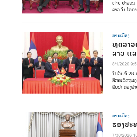
ທ່ານ ຢາຣອນ ມ
ລາວ ໃນໂອກາດສ
ການເມືອງ
ທູດລາວເ
ລາວ ແລ
8/1/2026 9:
ໃນວັນທີ 28 ກ
ອັກຄະລັດຖະທູ
ພົບປະ ສອງຝ່າ
ການເມືອງ
ຮອງປະທ
7/30/2026 1