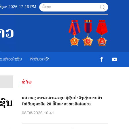
08 ສີງຫາ 2026 17:16 PM
ື່ອມຕໍ່ເວບໄຊອ່ືນ
ຕິດຕໍ່ພວກເຮົາ
ຂ່າວ
ສສ ຫວຽດນາມ-ມາເລເຊຍ ສູ້ຊົນນຳວົງເງິນການຄ້າ
ຊົນ
ໃຫ້ບັນລຸລະດັບ 20 ຕື້ໂດລາສະຫະລັດໂດຍໄວ
08/08/2026 10:41