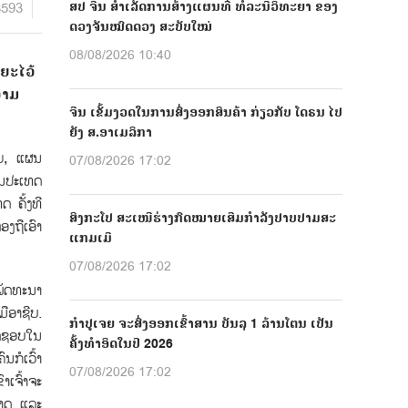
8593
ສປ ຈີນ ສຳເລັດການສ້າງແຜນທີ່ ທໍລະນີວິທະຍາ ຂອງ
ດວງຈັນໝົດດວງ ສະບັບໃໝ່
08/08/2026 10:40
ຍະໄວ້
ວາມ
ຈີນ ເຂັ້ມງວດໃນການສົ່ງອອກສິນຄ້າ ກ່ຽວກັບ ໂດຣນ ໄປ
ຍັງ ສ.ອາເມລິກາ
າຍ, ແຜນ
07/08/2026 17:02
ານປະເທດ
 ຄັ້ງທີ
ສິງກະໂປ ສະເໜີຮ່າງກົດໝາຍເສີມກຳລັງປາບປາມສະ
ງຖືເອົາ
ແກມເມີ
07/08/2026 17:02
ພັດທະນາ
ືອາຊີບ.
ກຳປູເຈຍ ຈະສົ່ງອອກເຂົ້າສານ ບັນລຸ 1 ລ້ານໂຕນ ເປັນ
ຜິດຊອບໃນ
ຄັ້ງທຳອິດໃນປີ 2026
ນກໍເວົ້າ
07/08/2026 17:02
າເຈົ້າຈະ
ກາດ ແລະ