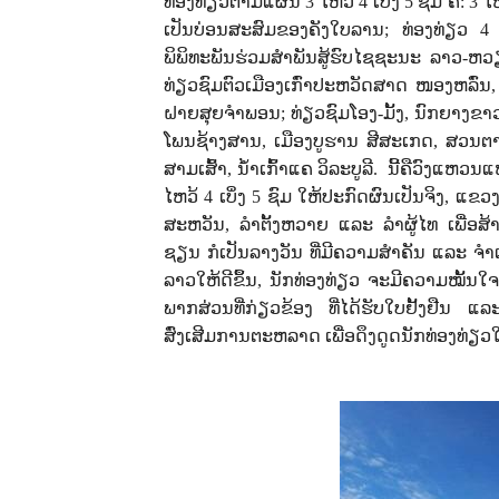
ທ່ອງທ່ຽວຕາມແຜນ
3
ໄຫວ້
4
ເບິ່ງ
5
ຊົມ ຄື:
3
ໄ
ເປັນບ່ອນສະສົມຂອງຄັງໃບລານ
;
ທ່ອງທ່ຽວ
ພິພິທະພັນຮ່ວມສໍາພັນສູ້ຮົບໄຊຊະນະ ລາວ-
ທ່ຽວຊົມຕົວເມືອງເກົ່າປະຫວັດສາດ ໜອງຫລົ່ນ
ຝາຍສຸຍຈໍາພອນ
;
ທ່ຽວຊົມໂອງ-ມັ້ງ
,
ນົກຍາງຂາ
ໂພນຊ້າງສານ
,
ເມືອງບູຮານ ສີສະເກດ
,
ສວນຕາ
ສາມເສົ້າ
,
ນໍ້າເກົ້າແຄ ວິລະບູລີ. ນີ້ຄືວົງແ
ໄຫວ້
4
ເບິ່ງ
5
ຊົມ ໃຫ້ປະກົດຜົນເປັນຈິງ
,
ແຂວງ
ສະຫວັນ
,
ລໍາຕັ້ງຫວາຍ ແລະ ລໍາຜູ້ໄທ ເພື່ອ
ຊຽນ ກໍເປັນລາງວັນ ທີ່ມີຄວາມສໍາຄັນ ແລະ ຈໍາ
ລາວໃຫ້ດີຂຶ້ນ
,
ນັກທ່ອງທ່ຽວ ຈະມີຄວາມໝັ້ນໃຈຫ
ພາກສ່ວນທີ່ກ່ຽວຂ້ອງ ທີ່ໄດ້ຮັບໃບຢັ້ງຢື
ສົ່ງເສີມການຕະຫລາດ ເພື່ອດຶງດູດນັກທ່ອງທ່ຽວ