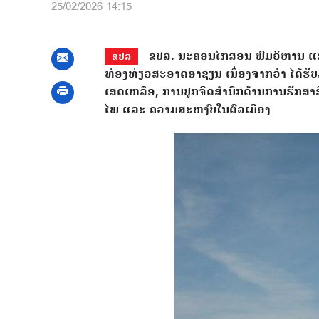
25/02/2026 14:15
ຂປລ. ນະຄອນໄກສອນ ພົມວິຫານ ແຂວງ
ຂປລ
ທ່ອງທ່ຽວສະອາດອາຊຽນ ເນື່ອງຈາກວ່າ ໄດ້ຮັ
ເສດເຫລືອ, ການປູກຈິດສໍານຶກດ້ານການຮັກ
ໄພ ແລະ ຄວາມສະຫງົບໃນຕົວເມືອງ