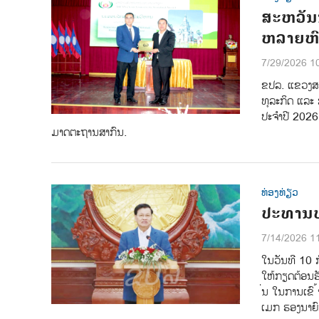
ສະຫວັນ
ຫລາຍຫົ
7/29/2026 1
ຂປລ. ແຂວງສະ
ທຸລະກິດ ແລະ
ປະຈຳປີ 2026
ມາດຕະຖານສາກົນ.
ທ່ອງທ່ຽວ
ປະທານປ
7/14/2026 1
ໃນວັນທີ 10 ກ
ໃຫ້ກຽດຕ້ອນຮັ
່ນ ໃນການເຂົ 
ເມກ ຮອງນາຍົ