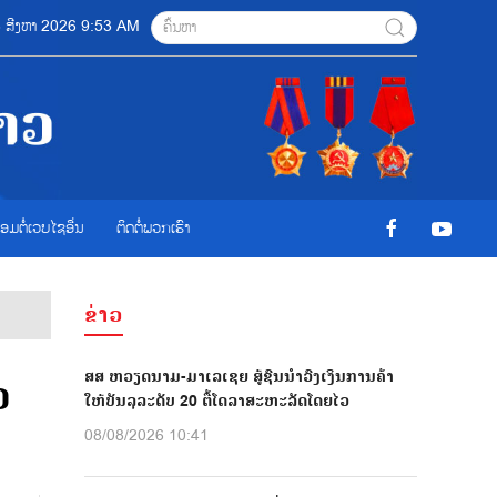
 08 ສີງຫາ 2026 9:53 AM
ື່ອມຕໍ່ເວບໄຊອ່ືນ
ຕິດຕໍ່ພວກເຮົາ
ຂ່າວ
ສສ ຫວຽດນາມ-ມາເລເຊຍ ສູ້ຊົນນຳວົງເງິນການຄ້າ
ວ
ໃຫ້ບັນລຸລະດັບ 20 ຕື້ໂດລາສະຫະລັດໂດຍໄວ
08/08/2026 10:41