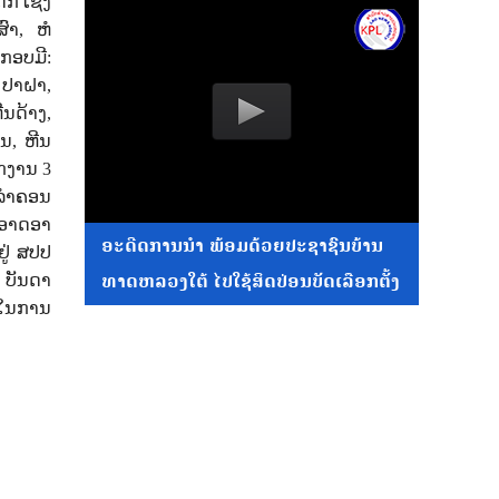
ກ ເຊິ່ງ
ສົາ
,
ຫໍ
ກອບມີ:
,
ປາຝາ
,
ີນດ້າງ
,
ສນ
,
ຫີນ
ຽກງານ
3
ລໍາຄອນ
ະອາດອາ
ອະດີດການນໍາ ພ້ອມດ້ວຍປະຊາຊົນບ້ານ
ຢູ່ ສປປ
ທາດຫລວງໃຕ້ ໄປໃຊ້ສິດປ່ອນບັດເລືອກຕັ້ງ
 ບັນດາ
້ໃນການ