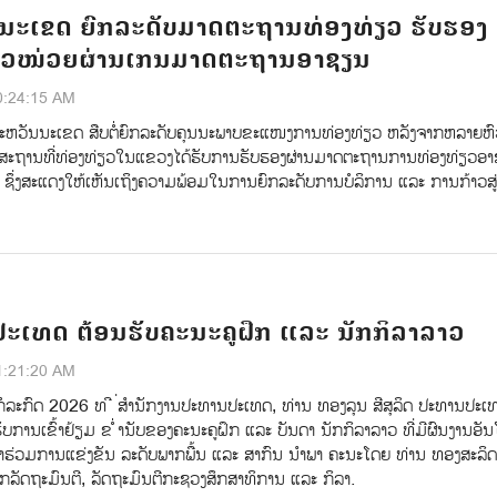
ນະເຂດ ຍົກລະດັບມາດຕະຖານທ່ອງທ່ຽວ ຮັບຮອງ
ວໜ່ວຍຜ່ານເກນມາດຕະຖານອາຊຽນ
0:24:15 AM
ຫວັນນະເຂດ ສືບຕໍ່ຍົກລະດັບຄຸນນະພາບຂະແໜງການທ່ອງທ່ຽວ ຫລັງຈາກຫລາຍຫ
 ສະຖານທີ່ທ່ອງທ່ຽວໃນແຂວງໄດ້ຮັບການຮັບຮອງຜ່ານມາດຕະຖານການທ່ອງທ່ຽວອ
 ຊຶ່ງສະແດງໃຫ້ເຫັນເຖິງຄວາມພ້ອມໃນການຍົກລະດັບການບໍລິການ ແລະ ການກ້າວສູ່
ະເທດ ຕ້ອນຮັບຄະນະຄູຝຶກ ແລະ ນັກກິລາລາວ
1:21:20 AM
ໍລະກົດ 2026 ທ ີ ່ສໍານັກງານປະທານປະເທດ, ທ່ານ ທອງລຸນ ສີສຸລິດ ປະທານປະເທ
ບການເຂົ້າຢ້ຽມ ຂ ໍ່ານັບຂອງຄະນະຄູຝຶກ ແລະ ບັນດາ ນັກກິລາລາວ ທີ່ມີຜົນງານອັນ
້າຮ່ວມການແຂ່ງຂັນ ລະດັບພາກພື້ນ ແລະ ສາກົນ ນຳພາ ຄະນະໂດຍ ທ່ານ ທອງສະລິດ 
ກລັດຖະມົນຕີ, ລັດຖະມົນຕີກະຊວງສຶກສາທິການ ແລະ ກິລາ.