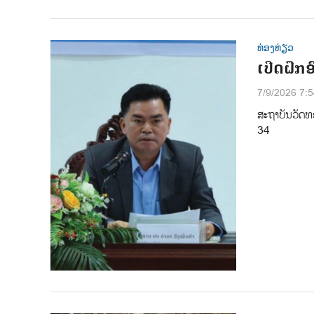
ທ່ອງທ່ຽວ
ເປີດຝຶກ
7/9/2026 7:
ສະຖາບັນວັດທະ
34