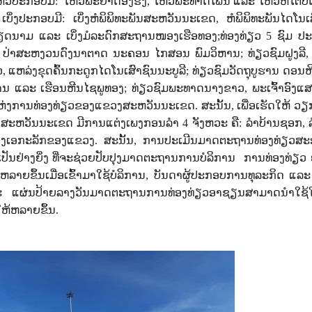
ຫວ້ປະກອບມີ: ໄຫວ້ພະຍາດອິງຮັງ
,
ໄຫວ້ພະທາດໂພ່ນ ແລະ ໄຫວ້ຫໍໄຕປີດົ
4
ເບິ່ງປະກອບມີ: ເບິ່ງຫໍພິພິທະພັນສະຫວັນນະເຂດ
,
ຫໍພິພິທະພັນໄດໂນເ
ຫວຽດນາມ ແລະ ເບິ່ງມໍລະດົກສະຖານໜອງເຮືອທອງ
;
ທ່ອງທ່ຽວ
5
ຊົມ ປະ
,
ປ່າສະຫງວນດົງນາຕາດ ນະຄອນ ໄກສອນ ພົມວິຫານ
;
ທ່ຽວຊົມຝູງລີ
ວ
,
ແຫລ່ງຂຸດຄົ້ນກະດູກໄດໂນເສົາຊົນນະບູລີ
;
ທ່ຽວຊົມວັດຖຸບູຮານ ດອນຫ
ນ ແລະ ເຮືອນຫີນໄຊພູທອງ
;
ທ່ຽວຊົມພະທາດນາງຂາວ
,
ພະເຈົ້າອົງແ
ຫວນແຫ່ງການທ່ອງທ່ຽວຂອງແຂວງສະຫວັນນະເຂດ. ສະນັ້ນ
,
ເພື່ອເຮັດໃຫ້ ວ
ສະຫວັນນະເຂດ ມີການແຕ່ງເພງກອນລໍາ
4
ຈັງຫວະ ຄື: ລໍາບ້ານຊອກ
,
ສ້າງເອກະລັກຂອງແຂວງ. ສະນັ້ນ
,
ການປະເມີນມາດຕະຖານທ່ອງທ່ຽວສ
ເປັນຢ່າງຍິ່ງ ທີ່ຈະຊ່ວຍປັບປຸງມາດຕະຖານການບໍລິການ ການທ່ອງທ່ຽວ 
ລາຍຂຶ້ນເມື່ອເຂົ້າມາໃຊ້ບໍລິການ
,
ບັນດາຜູ້ປະກອບການທຸລະກິດ ແລະ
ນ ແລະ ແຜ່ນປ້າຍລາງວັນມາດຕະຖານການທ່ອງທ່ຽວອາຊຽນສາມາດນໍາໃຊ
ໃຫ້ຫລາຍຂຶ້ນ.