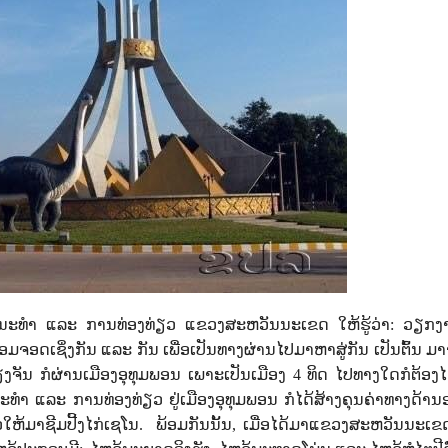
ະນະທຳ ແລະ ການທ່ອງທ່ຽວ ແຂວງສະຫວັນນະເຂດ ໃຫ້ຮູ້ວ່າ: ວຽກ
ື່ອມຈອດເຊິ່ງກັນ ແລະ ກັນ ເພື່ອເປັນທາງຜ່ານໄປມາຫາສູ່ກັນ ເປັນຕົ້ນ 
ນ ກໍຜ່ານເມືອງອຸທຸມພອນ ເພາະເປັນເມືອງ
4
ທິດ ໄປທາງໃດກໍຕ້ອງໄ
ະທຳ ແລະ ການທ່ອງທ່ຽວ ຢູ່ເມືອງອຸທຸມພອນ ກໍໄດ້ສ້າງຄຸນຄ່າທາງດ້າ
ວໃຫ້ມາຊີມປີ້ງໄກ່ເຊໂນ. ພ້ອມກັນນັ້ນ
,
ເມື່ອໄດ້ມາແຂວງສະຫວັນນະເຂ