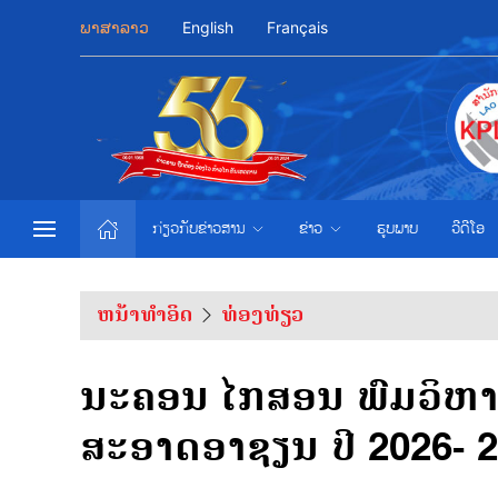
ພາສາລາວ
English
Français
ກ່ຽວກັບຂ່າວສານ
ຂ່າວ
ຮູບພາບ
ວີດີໂອ
ຫນ້າທຳອິດ
ທ່ອງທ່ຽວ
ນະຄອນ ໄກສອນ ພົມວິຫານ 
ສະອາດອາຊຽນ ປີ 2026- 