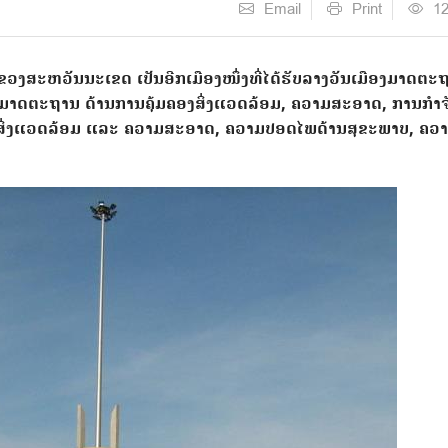
Email
Print
1
ສະຫວັນນະເຂດ ເປັນອີກເມືອງໜຶ່ງທີ່ໄດ້ຮັບລາງວັນເມືອງມາດຕະ
ບມາດຕະຖານ ດ້ານການຄຸ້ມຄອງສິ່ງແວດລ້ອມ, ຄວາມສະອາດ, ການກຳຈັ
ສາສິ່ງແວດລ້ອມ ແລະ ຄວາມສະອາດ, ຄວາມປອດໄພດ້ານສຸຂະພາບ, ຄ