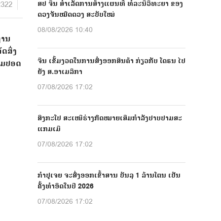
2322
ສປ ຈີນ ສຳເລັດການສ້າງແຜນທີ່ ທໍລະນີວິທະຍາ ຂອງ
ດວງຈັນໝົດດວງ ສະບັບໃໝ່
08/08/2026 10:40
ຖານ
ດສິ່ງ
ຈີນ ເຂັ້ມງວດໃນການສົ່ງອອກສິນຄ້າ ກ່ຽວກັບ ໂດຣນ ໄປ
ວາມປອດ
ຍັງ ສ.ອາເມລິກາ
07/08/2026 17:02
ສິງກະໂປ ສະເໜີຮ່າງກົດໝາຍເສີມກຳລັງປາບປາມສະ
ແກມເມີ
07/08/2026 17:02
ກຳປູເຈຍ ຈະສົ່ງອອກເຂົ້າສານ ບັນລຸ 1 ລ້ານໂຕນ ເປັນ
ຄັ້ງທຳອິດໃນປີ 2026
07/08/2026 17:02