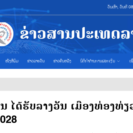
ວັນເສົາ, ວັນທີ
ໜັງສືພິມ
ຂ່າວ​ລາຍ​ວັນ
ຂ່າວຄືນຫລັງ
ນິຕິກຳຕ້ານການຟອກເງິນ
ເຊ
ໄດ້ຮັບລາງວັນ ເມືອງທ່ອງທ່ຽ
2028