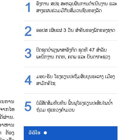
ອົງການ ສປຊ ສະຫລຸບຜົນການດຳເນີນງານ ແລະ
ສາງແຜນຮ່ວມມືກັບສື່ມວນຊົນຂອງລັດ
ອອປສ ເຜີຍແຜ່ 3 ວັນ ສຳຄັນຂອງພັກຂອງຊາດ
ປິດຊຸດບຳລຸງພາສາອັງກິດ ຊຸດທີ 47 ສຳລັບ
ພະນັກງານ ກຕທ, ຄຕພ ແລະ ບັນດາກະຊວງ
ມອບ-ຮັບ ໂຮງຮຽນປະຖົມສົບບູນຮະລາງ ເມືອງ
ສາມັກຄິໄຊ
ງານການ
ບໍລິສັດສົມທົບທຶນ ຟື້ນຟູໂຮງຮຽນປະສົບໄພນ້ຳ
ມາຈາກໄທ
ຖ້ວມ ຢູ່ແຂວງຄຳມວນ
ດ້ຜ່ານ.
ນອາຫານ
ວີດີໂອ
ດ ຕ້ອງ