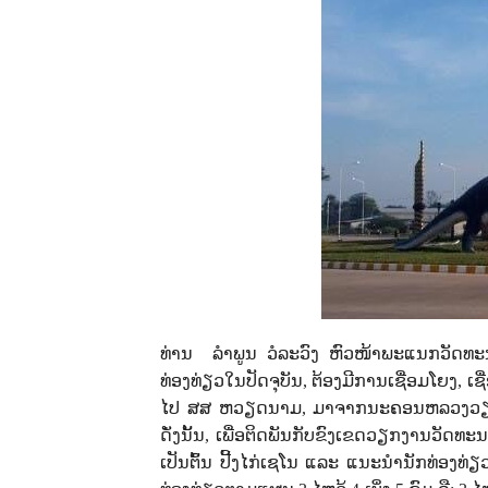
ທ່ານ ລຳພູນ ວໍລະວົງ ຫົວໜ້າພະແນກວັດທ
ທ່ອງທ່ຽວໃນປັດຈຸບັນ
,
ຕ້ອງມີການເຊື່ອມໂຍງ
,
ເຊ
ໄປ ສສ ຫວຽດນາມ
,
ມາຈາກນະຄອນຫລວງວຽງຈັ
ດັ່ງນັ້ນ
,
ເພື່ອຕິດພັນກັບຂົງເຂດວຽກງານວັດທະນ
ເປັນຕົ້ນ ປີ້ງໄກ່ເຊໂນ ແລະ ແນະນໍານັກທ່ອງທ່ຽ