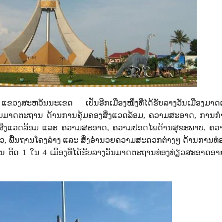
ງສະຫວັນນະເຂດ ເປັນອີກເມືອງໜຶ່ງທີ່ໄດ້ຮັບລາງວັນເມືອງມາ
ັບມາດຕະຖານ ດ້ານການຄຸ້ມຄອງສິ່ງແວດລ້ອມ
,
ຄວາມສະອາດ
,
ການກຳ
າສິ່ງແວດລ້ອມ ແລະ ຄວາມສະອາດ
,
ຄວາມປອດໄພດ້ານສຸຂະພາບ
,
ຄວ
ຽວ
,
ພື້ນຖານໂຄງລ່າງ ແລະ ສິ່ງອຳນວຍຄວາມສະດວກຕ່າງໆ ດ້ານການທ່ອ
ານ ຕິດ
1
ໃນ
4
ເມືອງທີ່ໄດ້ຮັບລາງວັນມາດຕະຖານທ່ອງທ່ຽວສະອາດອາ