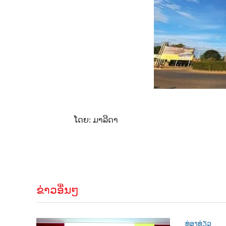
ໂດຍ: ມາລີດາ
ຂ່າວອື່ນໆ
ທ່ອງທ່ຽວ