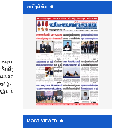
ຫນ້ັງສືພິມ
ດຕະຖານ
ຈັດສິ່ງ
າມປອດ
ງທ່ຽວ.
ຊຽນ ປີ
MOST VIEWED