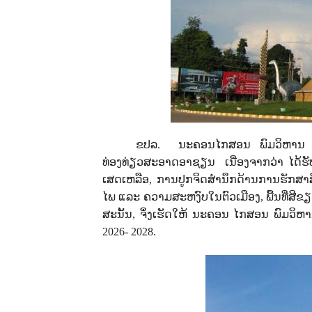
ຂປລ. ນະຄອນໄກສອນ ພົມວິຫານ ແຂວ
ທ່ອງທ່ຽວສະອາດອາຊຽນ ເນື່ອງຈາກວ່າ ໄດ້ຮ
ເສດເຫລືອ
,
ການປູກຈິດສໍານຶກດ້ານການຮັກສ
ໄພ ແລະ ຄວາມສະຫງົບໃນຕົວເມືອງ
,
ພື້ນທີ່ສີຂ
ສະນັ້ນ
,
ຈຶ່່ງເຮັດໃຫ້ ນະຄອນ ໄກສອນ ພົມວິຫ
2026- 2028.