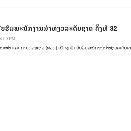
ອົບຮົມພະນັກງານນຳທ່ຽວລະດັບຊາດ ຄັ້ງທີ 32
54:59 PM
ນະທຳ ແລະ ການທ່ອງທ່ຽວ (ສວທ) ເປີດຊຸດຝຶກອົບຮົມພະນັກງານນໍາທ່ຽວລະດັບຊາດ 