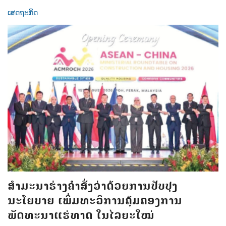
ເສດຖະກິດ
ສຳມະນາຮ່າງຄຳສັ່ງວ່າດ້ວຍການປັບປຸງ
ນະໂຍບາຍ ເພີ່ມທະວີການຄຸ້ມຄອງການ
ພັດທະນາແຮ່ທາດ ໃນໄລຍະໃໝ່