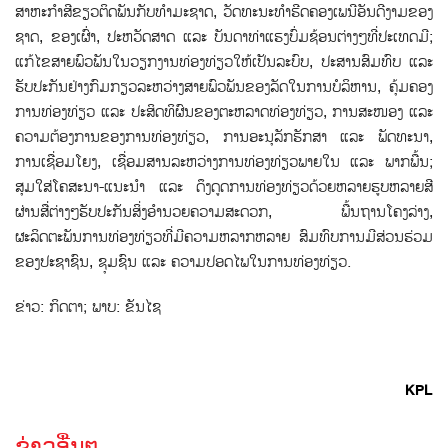
ສາຫະກໍາສີຂຽວຕິດພັນກັບທໍາມະຊາດ, ວັດທະນະທໍາຮີດຄອງເພນີອັນດີງາມຂອງ
ຊາດ, ຂອງເຜົ່າ, ປະຫວັດສາດ ແລະ ບັນດາທ່າແຮງບົ່ມຊ້ອນຕ່າງໆທີ່ປະເທດມີ;
ແກ້ໄຂສາຍພົວພັນໃນວຽກງານທ່ອງທ່ຽວໃຫ້ເປັນລະບົບ, ປະສານສົມທົບ ແລະ
ຮັບປະກັນຢ່າງກົມກຽວລະຫວ່າງສາຍພົວພັນຂອງລັດໃນການບໍລິຫານ, ຄຸ້ມຄອງ
ການທ່ອງທ່ຽວ ແລະ ປະສິດທິຜົນຂອງຕະຫລາດທ່ອງທ່ຽວ, ການສະໜອງ ແລະ
ຄວາມຕ້ອງການຂອງການທ່ອງທ່ຽວ, ການອະນຸລັກຮັກສາ ແລະ ພັດທະນາ,
ການເຊື່ອມໂຍງ, ເຊື່ອມສານລະຫວ່າງການທ່ອງທ່ຽວພາຍໃນ ແລະ ພາກພື້ນ;
ສຸມໃສ່ໂຄສະນາ-ແນະນໍາ ແລະ ດຶງດູດການທ່ອງທ່ຽວດ້ວຍຫລາຍຮູບຫລາຍສີ
ຜ່ານສື່ຕ່າງໆຮັບປະກັນສິ່ງອໍານວຍຄວາມສະດວກ, ພື້ນຖານໂຄງລ່າງ,
ຜະລິດຕະພັນການທ່ອງທ່ຽວທີ່ມີຄວາມຫລາກຫລາຍ ສົມທົບການມີສ່ວນຮ່ວມ
ຂອງປະຊາຊົນ, ຊຸມຊົນ ແລະ ຄວາມປອດໄພໃນການທ່ອງທ່ຽວ.
ຂ່າວ: ກິດຕາ; ພາບ: ຂັນໄຊ
KPL
ຂ່າວອື່ນໆ