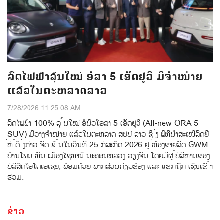
ລົດໄຟຟ້າລຸ້ນໃໝ່ ອໍລາ 5 ເອັດຢູວີ ມີຈຳໜ່າຍ
ແລ້ວໃນຕະຫລາດລາວ
7/28/2026 11:25:08 AM
ລົດໄຟຟ້າ 100% ລຸ ້ນໃໝ່ ອໍນິວໂອລາ 5 ເອັດຢູວີ (All-new ORA 5
SUV) ມີວາງຈຳໜ່າຍ ແລ້ວໃນຕະຫລາດ ສປປ ລາວ ຊຶ ່ງ ພິທີນຳສະເໜີລົດຍີ
່ຫໍ ້ດັ ່ງກ່າວ ຈັດ ຂຶ ້ນໃນວັນທີ 25 ກໍລະກົດ 2026 ຢູ ່ຫ້ອງຂາຍລົດ GWM
ບ້ານໂພນ ທັນ ເມືອງໄຊທານີ ນະຄອນຫລວງ ວຽງຈັນ ໂດຍມີຜູ ້ບໍລິຫານຂອງ
ບໍລິສັດໂອໂຕເອເຊຍ, ພ້ອມດ້ວຍ ພາກສ່ວນກ່ຽວຂ້ອງ ແລະ ແຂກຖືກ ເຊີນເຂົ ້າ
ຮ່ວມ.
ຂ່າວ