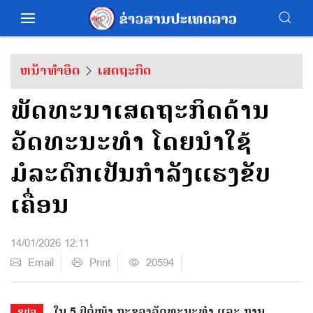
ຫນ້າທຳອິດ
ເສດຖະກິດ
ພັດທະນາເສດຖະກິດດ້ານ
ວັດທະນະທຳ ໂດຍນຳໃຊ້
ມໍລະດົກເປັນກຳລັງແຮງຂັບ
ເຄື່ອນ
14/01/2026 12:11
Email
Print
20594
ໃນ 5 ປີຕໍ່ໜ້າ ກະຊວງວັດທະນະທໍາ ແລະ ການ
ຂປລ