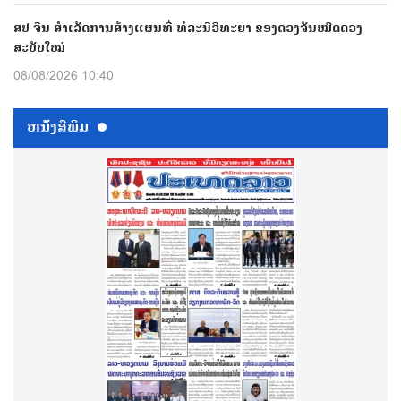
ສປ ຈີນ ສຳເລັດການສ້າງແຜນທີ່ ທໍລະນີວິທະຍາ ຂອງດວງຈັນໝົດດວງ
ສະບັບໃໝ່
08/08/2026 10:40
ຫນ້ັງສືພິມ