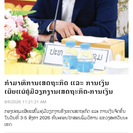
ກຳມາທິການເສດຖະກິດ ແລະ ການເງິນ
ເຜີຍແຜ່ຄູ່ມືວຽກງານເສດຖະກິດ-ການເງິນ
8/6/2026 11:21:21 AM
ກອງປະຊຸມເຜີຍແຜ່ປຶ້ມຄູ່ມືວຽກງານຂົງເຂດເສດຖະກິດ ແລະ ການເງິນຈັດຂຶ້ນ
ໃນວັນທີ 3-5 ສິງຫາ 2026 ທີ່ນະຄອນໄກສອນພົມວິຫານ ແຂວງສະຫວັນນະ
ເຂດ.