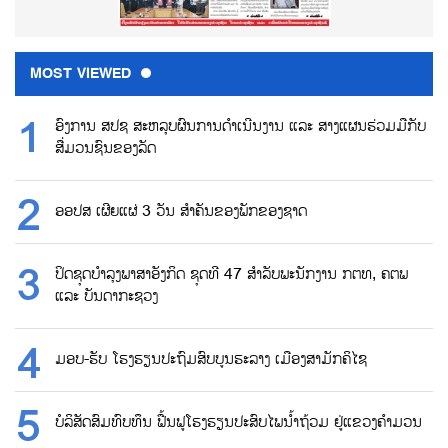
MOST VIEWED
ອົງການ ສປຊ ສະຫລຸບຜົນການດຳເນີນງານ ແລະ ສາງແຜນຮ່ວມມືກັບ
ສື່ມວນຊົນຂອງລັດ
ອອປສ ເຜີຍແຜ່ 3 ວັນ ສຳຄັນຂອງພັກຂອງຊາດ
ປິດຊຸດບຳລຸງພາສາອັງກິດ ຊຸດທີ 47 ສຳລັບພະນັກງານ ກຕທ, ຄຕພ
ແລະ ບັນດາກະຊວງ
ມອບ-ຮັບ ໂຮງຮຽນປະຖົມສົບບູນຮະລາງ ເມືອງສາມັກຄິໄຊ
ບໍລິສັດສົມທົບທຶນ ຟື້ນຟູໂຮງຮຽນປະສົບໄພນ້ຳຖ້ວມ ຢູ່ແຂວງຄຳມວນ