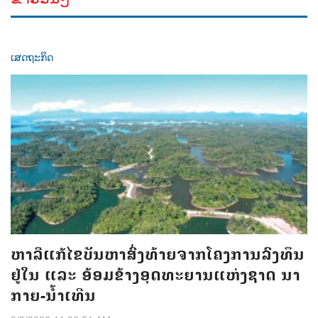
ເສດຖະກິດ
ຫາລືແກ້ໄຂບັນຫາສົ່ງທ້າຍຈາກໂຄງການລົງທຶນ
ຢູ່ໃນ ແລະ ອ້ອມຂ້າງອຸດທະຍານແຫ່ງຊາດ ນາ
ກາຍ-ນໍ້າເທີນ