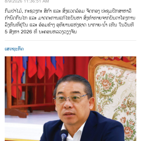
8/9/2026 11:36:51 AM
ກົມປ່າໄມ້, ກະຊວງກະ ສິກຳ ແລະ ສິ່ງແວດລ້ອມ ຈັດກອງ ປະຊຸມປຶກສາຫາລື
ກຳນົດກົນໄກ ແລະ ມາດຕະການແກ້ໄຂບັນຫາ ສິ່ງທ້າທາຍຈາກບັນດາໂຄງການ
ລົງທຶນທີ່ຢູ່ໃນ ແລະ ອ້ອມຂ້າງ ອຸທິຍານແຫ່ງຊາດ ນາກາຍ-ນໍ້າ ເທີນ ໃນວັນທີ
5 ສິງຫາ 2026 ທີ່ ນະຄອນຫລວງວຽງຈັນ
ເສດຖະກິດ