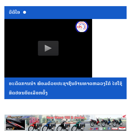
ວີດີໂອ
ອະດີດການນໍາ ພ້ອມດ້ວຍປະຊາຊົນບ້ານທາດຫລວງໃຕ້ ໄປໃຊ້
ສິດປ່ອນບັດເລືອກຕັ້ງ