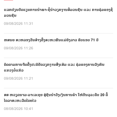
ແລກປ່ຽນບົດຮຽນການນຳພາ-ຊີ້ນຳວຽກງານສື່ມວນຊົນ ແລະ ການຄຸ້ມຄອງຊື່
ມວນຊົນ
09/08/2026 11:31
ຫສນຍ ສະຫລອງວັນສ້າງຕັ້ງສະຫະພັນແມ່ຍິງລາວ ຄົບຮອບ 71 ປີ
09/08/2026 11:26
ຕິດຕາມການຈັດຕັ້ງປະຕິບັດວຽກງານສົ່ງເສີມ ແລະ ຄຸ້ມຄອງການລົງທຶນ
ແຂວງບໍ່ແກ້ວ
09/08/2026 11:21
ສສ ຫວຽດນາມ-ມາເລເຊຍ ສູ້ຊົນນຳວົງເງິນການຄ້າ ໃຫ້ບັນລຸລະດັບ 20 ຕື້
ໂດລາສະຫະລັດໂດຍໄວ
08/08/2026 10:41