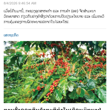
8/4/2026 9:46:54 AM
ເມື່ອບໍ່ດົນມານີ້, ກະຊວງອຸດສາຫະກຳ ແລະ ການຄ້າ (ອຄ) ຈັດສໍາມະນາ
ວິທະຍາສາດ ກ່ຽວກັບຮ່າງຄໍາສັ່ງວ່າດ້ວຍການປັບປຸງນະໂຍບາຍ ແລະ ເພີ່ມທະວີ
ການຄຸ້ມຄອງການພັດທະນາແຮ່ທາດໃນໄລຍະໃໝ່.
ເສດຖະກິດ