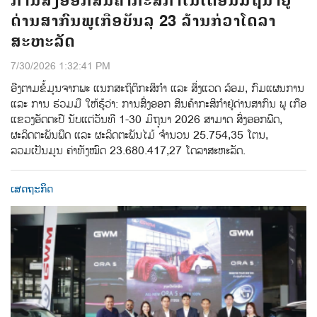
ການສົ່ງອອກສິນຄ້າກະສິກຳໃນເດືອນມິຖຸນາຢູ່
ດ່ານສາກົນພູເກືອບັນລຸ 23 ລ້ານກ່ວາໂດລາ
ສະຫະລັດ
7/30/2026 1:32:41 PM
ອີງຕາມຂໍ້ມູນຈາກພະ ແນກສະຖິຕິກະສິກຳ ແລະ ສິ່ງແວດ ລ້ອມ, ກົມແຜນການ
ແລະ ການ ຮ່ວມມື ໃຫ້ຮູ້ວ່າ: ການສົ່ງອອກ ສິນຄ້າກະສິກໍາຢູ່ດ່ານສາກົນ ພູ ເກືອ
ແຂວງອັດຕະປື ນັບແຕ່ວັນທີ 1-30 ມິຖຸນາ 2026 ສາມາດ ສົ່ງອອກພືດ,
ຜະລິດຕະພັນພືດ ແລະ ຜະລິດຕະພັນໄມ້ ຈໍານວນ 25.754,35 ໂຕນ,
ລວມເປັນມູນ ຄ່າທັງໝົດ 23.680.417,27 ໂດລາສະຫະລັດ.
ເສດຖະກິດ