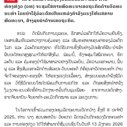
ທ່ອງທ່ຽວ (ວທ) ຈະສຸມໃສ່ການພັດທະນາເສດຖະກິດດ້ານວັດທະ
ນະທໍາ ໂດຍນໍາໃຊ້ມໍລະດົກເປັນແຫລ່ງກໍາລັງແຮງໃຫ້ແກ່ການ
ພັດທະນາ, ສ້າງຄຸນຄ່າດ້ານເສດຖະກິດ.
ຂປລ. ຕິດພັນກັບການບູລະນະ, ຮັກສາມໍລະດົກໃຫ້ມີຄວາມຍືນຍົງ,
ປະສານສົມທົບລະຫວ່າງການຄຸ້ມຄອງ ແລະ ເສີມຂະຫຍາຍຄຸນຄ່າຂອງມໍລະດົກ
ໂລກ ແລະ ມໍລະດົກແຫ່ງຊາດ ທີ່ໄດ້ຮັບການຢັ້ງຢືນຢ່າງມີປະສິດທິຜົນ-ນໍາເອົາ
ຜົນປະໂຫຍດສູງສຸດມາໃຫ້ແກ່ສັງຄົມ. ພ້ອມນີ້, ຍັງຈະສຸມໃສ່ພັດທະນາ, ຍົກ
ລະດັບ ແລະ ຄຸ້ມຄອງນໍາໃຊ້ພາສາລາວຢ່າງເປັນລະບົບ, ມີຄວາມເອກະພາບ, ຟື້ນ
ຟູ ແລະ ສົ່ງເສີມເອກະລັກດ້ານສິລະປະ-ວັນນະຄະດີ ກໍຄືຄຸນຄ່າວັດທະນະທໍາ ດ້ານ
ຈິດໃຈຂອງຊາດ-ຂອງເຜົ່າ ໃຫ້ແຂງແຮງໄປເລື້ອຍໆ, ສ້າງແບບແຜນດໍາລົງຊີວິດ
ແລະ ວິຖີຊີວິດແບບໃໝ່ໄປພ້ອມກັບການແກ້ໄຂ ແລະ ຕີຖອຍສ່ິງຫລ້າຫລັງ
ງົມງວາຍ-ແນວຄິດຂີ້ຄ້ານມັກງ່າຍ-ຫລິ້ນກິນຟຸມເຟືອຍ- ຂາດການປະດິດສ້າງ-
ຂາດຈັນຍາບັນ-ຈັນຍາທໍາ-ລະເມີດກົດໝາຍ ແລະ ລະບຽບການ.
ໃນໂອກາດເຂົ້າຮ່ວມກອງປະຊຸມລັດຖະບານເປີດກວ້າງ ຄັ້ງທີ II ປະຈຳປີ
2025, ທ່ານ ນາງ ສວນສະຫວັນ ວິຍະເກດ ລັດຖະມົນຕີກະຊວງວັດທະນະທຳ
ແລະ ການທ່ອງທ່ຽວ ໄດ້ໃຫ້ສຳພາດຕໍ່ສື່ມວນຊົນໃນວັນທີ 13 ມັງກອນ 2026