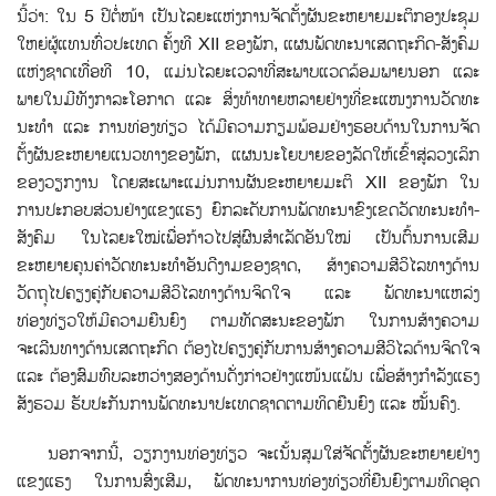
ນີ້ວ່າ: ໃນ 5 ປີຕໍ່ໜ້າ ເປັນໄລຍະແຫ່ງການຈັດຕ້ັງຜັນຂະຫຍາຍມະຕິກອງປະຊຸມ
ໃຫຍ່ຜູ້ແທນທົ່ວປະເທດ ຄັ້ງທີ XII ຂອງພັກ, ແຜນພັດທະນາເສດຖະກິດ-ສັງຄົມ
ແຫ່ງຊາດເທື່ອທີ 10, ແມ່ນໄລຍະເວລາທີ່ສະພາບແວດລ້ອມພາຍນອກ ແລະ
ພາຍໃນມີທັງກາລະໂອກາດ ແລະ ສິ່ງທ້າທາຍຫລາຍຢ່າງທີ່ຂະແໜງການວັດທະ
ນະທໍາ ແລະ ການທ່ອງທ່ຽວ ໄດ້ມີຄວາມກຽມພ້ອມຢ່າງຮອບດ້ານໃນການຈັດ
ຕັ້ງຜັນຂະຫຍາຍແນວທາງຂອງພັກ, ແຜນນະໂຍບາຍຂອງລັດໃຫ້ເຂົ້າສູ່ລວງເລິກ
ຂອງວຽກງານ ໂດຍສະເພາະແມ່ນການຜັນຂະຫຍາຍມະຕິ XII ຂອງພັກ ໃນ
ການປະກອບສ່ວນຢ່າງແຂງແຮງ ຍົກລະດັບການພັດທະນາຂົງເຂດວັດທະນະທໍາ-
ສັງຄົມ ໃນໄລຍະໃໝ່ເພື່ອກ້າວໄປສູ່ຜົນສໍາເລັດອັນໃໝ່ ເປັນຕົ້ນການເສີມ
ຂະຫຍາຍຄຸນຄ່າວັດທະນະທໍາອັນດີງາມຂອງຊາດ, ສ້າງຄວາມສີວິໄລທາງດ້ານ
ວັດຖຸໄປຄຽງຄູ່ກັບຄວາມສີວິໄລທາງດ້ານຈິດໃຈ ແລະ ພັດທະນາແຫລ່ງ
ທ່ອງທ່ຽວໃຫ້ມີຄວາມຍືນຍົງ ຕາມທັດສະນະຂອງພັກ ໃນການສ້າງຄວາມ
ຈະເລີນທາງດ້ານເສດຖະກິດ ຕ້ອງໄປຄຽງຄູ່ກັບການສ້າງຄວາມສີວິໄລດ້ານຈິດໃຈ
ແລະ ຕ້ອງສົມທົບລະຫວ່າງສອງດ້ານດັ່ງກ່າວຢ່າງແໜ້ນແຟ້ນ ເພື່ອສ້າງກໍາລັງແຮງ
ສັງຮວມ ຮັບປະກັນການພັດທະນາປະເທດຊາດຕາມທິດຍືນຍົງ ແລະ ໝັ້ນຄົງ.
ນອກຈາກນີ້, ວຽກງານທ່ອງທ່ຽວ ຈະເນັ້ນສຸມໃສ່ຈັດຕັ້ງຜັນຂະຫຍາຍຢ່າງ
ແຂງແຮງ ໃນການສົ່ງເສີມ, ພັດທະນາການທ່ອງທ່ຽວທີ່ຍືນຍົງຕາມທິດອຸດ