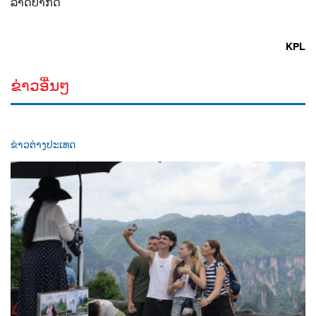
ລາດປາກດີ
KPL
ຂ່າວອື່ນໆ
ຂ່າວຕ່າງປະເທດ