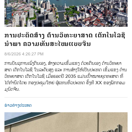
ການປະດິດສ້າງ ດ້ານວິທະຍາສາດ ເຕັກໂນໂລຊີ
ນຳພາ ຄວາມທັນສະໄໝແບບຈີນ
8/6/2026 4:26:27 PM
ການ​ບັນ​ລຸການ​ເພິ່ງ​ຕົນ​ເອງ, ​ສ້າງ​ຄວາມ​ເຂັ້ມ​ແຂງ​ ດ້ວຍ​ຕົນ​ເອງ​ ດ້ານ​ວິ​ທະ​ຍາ​
ສາດ​ ເຕັກ​ໂນ​ໂລ​ຊີ ​ໃນ​ລະ​ດັບ​ສູງ ແລະ ການ​ສ້າງໃຫ້​ເປັນ​ປະ​ເທດ ​ເຂັ້ມ​ແຂງ ​ດ້ານ​
ວິ​ທະ​ຍາ​ສາດ ​ເຕັກ​ໂນ​ໂລ​ຊີ ​ເມື່ອ​ຮອດ​ປີ 2035 ແມ່ນ​ເປົ້າ​ໝາຍ​ຍຸດ​ທະ​ສາດ​ ທີ່​
ໄດ້​ກຳ​ນົດ​ໂດຍ ກອງ​ປະ​ຊຸມ​ໃຫຍ່ ​ຜູ້​ແທນ​ທົ່ວ​ປະ​ເທດ ​ຄັ້ງ​ທີ XX ຂອງ​ພັກ​ກອມ​
ມູ​ນິດ​ຈີນ.
ຂ່າວຕ່າງປະເທດ