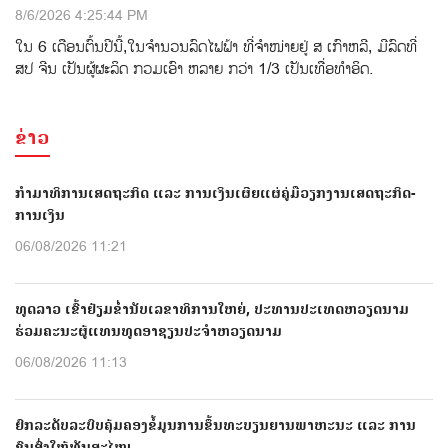
8/6/2026 4:25:44 PM
ໃນ 6 ເດືອນຕົ້ນປີນີ້,ໃນຈຳນວນລົດໄຟຟ້າ ທີ່ຈຳໜ່າຍຢູ່ ສ ເກົາຫລີ, ມີລົດທີ່
ສປ ຈີນ ເປັນຜູ້ຜະລິດ ກວມເອົາ ຫລາຍ ກວ່າ 1/3 ເປັນເທື່ອທຳອິດ.
ຂ່າວ
ກຳມາທິການເສດຖະກິດ ແລະ ການເງິນເຜີຍແຜ່ຄູ່ມືວຽກງານເສດຖະກິດ-
ການເງິນ
06/08/2026 11:21
ທູດລາວ ເຂົ້າຢ້ຽມຂໍ່ານັບເລຂາທິການໃຫຍ່, ປະທານປະເທດຫວຽດນາມ
ຮ່ວມຄະນະຜູ້ແທນທູດອາຊຽນປະຈຳຫວຽດນາມ
06/08/2026 11:13
ຍົກລະດັບລະບົບຄຸ້ມຄອງຂໍ້ມູນການຂຶ້ນທະບຽນຍານພາຫະນະ ແລະ ການ
ຂົນສົ່ງໃຫ້ທັນສະໄໝ