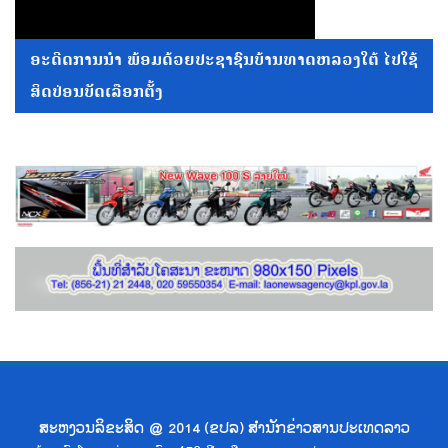
ອະດີດການນໍາ ພ້ອມດ້ວຍປະຊາຊົນບ້ານທາດຫລວງໃຕ້ ໄປໃຊ້
ສິດປ່ອນບັດເລືອກຕັ້ງ
ສະຫງວນລິຂະສິດ @ 2014 (ຂປລ) ສຳນັກຂ່າວສານປະເທດລາວ