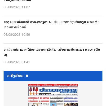
06/08/2026 11:07
ສອງສະພາທິດສະດີ ລາວ-ຫວຽດນາມ ພົບປະແລກປ່ຽນບົດຮຽນ ແລະ ທົບ
ທວນການຮ່ວມມື
06/08/2026 10:59
ຫາລືຊຸກຍູ້ການນຳໃຊ້ທ່າແຮງທາງລົດໄຟ ເພື່ອການພັດທະນາ ແຂວງອຸດົມ
ໄຊ
06/08/2026 01:41
ຫນ້ັງສືພິມ