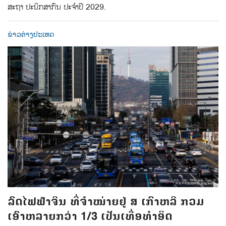
ສະຖາ ປະນິກສາກົນ ປະຈຳປີ 2029.
ຂ່າວຕ່າງປະເທດ
ລົດໄຟຟ້າຈີນ ທີ່ຈຳໜ່າຍຢູ່ ສ ເກົາຫລີ ກວມ
ເອົາຫລາຍກວ່າ 1/3 ເປັນເທື່ອທຳອິດ