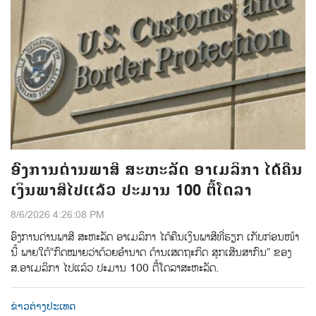
ອົງການດ່ານພາສີ ສະຫະລັດ ອາເມລິກາ ໄດ້ຄືນ
ເງິນພາສີໄປແລ້ວ ປະມານ 100 ຕື້ໂດລາ
8/6/2026 4:26:08 PM
ອົງການດ່ານພາສີ ສະຫະລັດ ອາເມລິກາ ໄດ້ຄືນເງິນພາສີທີ່ຮຽກ ເກັບກ່ອນໜ້າ
ນີ້ ພາຍໃຕ້“ກົດໝາຍວ່າດ້ວຍອຳນາດ ດ້ານເສດຖະກິດ ສຸກເສີນສາກົນ” ຂອງ
ສ.ອາເມລິກາ ໄປແລ້ວ ປະມານ 100 ຕື້ໂດລາສະຫະລັດ.
ຂ່າວຕ່າງປະເທດ