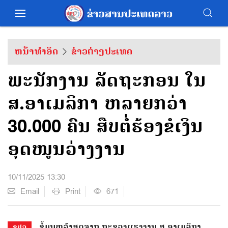
ຫນ້າທຳອິດ
ຂ່າວຕ່າງປະເທດ
ພະນັກງານ ລັດຖະກອນ ໃນ
ສ.ອາເມລິກາ ຫລາຍກວ່າ
30.000 ຄົນ ສືບຕໍ່ຮ້ອງຂໍເງິນ
ອຸດໜູນວ່າງງານ
10/11/2025 13:30
Email
Print
671
ຂໍ້ມູນຫລ້າສຸດຈາກ ກະຊວງແຮງງານ ສ.ອາເມລິກາ
ຂປລ