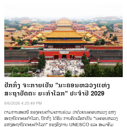
ປັກກິ່ງ ຈະກາຍເປັນ "ນະຄອນຫລວງແຫ່ງ
ສະຖາປັດຕະ ຍະກຳໂລກ" ປະຈຳປີ 2029
8/6/2026 4:25:49 PM
ຕາມການສະເໜີ ຂອງຄະນະກຳມະການຮ່ວມ ວ່າດ້ວຍນະຄອນຫລວງ ແຫ່ງ
ສະຖາປັດຕະຍະກຳໂລກ, ປັກກິ່ງ ໄດ້ຮັບ ການຄັດ​ເລືອກເປັນ "ນະຄອນຫລວງ
ແຫ່ງສະຖາປັດຕະຍະກຳໂລກ" ຂອງອົງການ UNESCO ແລະ ສະມາ​ຄົມ