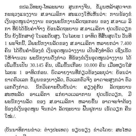
ຂປລ.ວິທະຍຸ-ໂທລະພາບ ສູນກາງຈີນ, ຂໍ້ມູນຫລ້າສຸດຈາກ
ກະຊວງແຮງງານ ສ.ອາເມລິກາ
ສະແດງໃຫ້ເຫັນວ່າ:
ການຮ້ອງຂໍ
ເງິນອຸດໜູນວ່າງງານ ຂອງພະນັກງານລັດຖະກອນ ຂອງ ສ.ອາເມ ລິ
ກາ ທີ່ບໍ່ໄດ້ຮັບຄ່າຈ້າງ ຍ້ອນລັດຖະບານ ສ.ອາເມລິກາ ຢຸດເຮັດວຽກ
ນັ້ນ ຍັງຮັກສາຢູ່ ໃນລະດັບສູງ.
ໃນໄລຍະ
1
ອາທິດ ທີ່ສິ້ນສຸດໃນ ວັນທີ
1
ພະຈິກນີ້
,
ມີພະນັກງານລັດຂອງ ສ.ອາເມລິກາ ຫລາຍກວ່າ
7.400
ຄົນ ໄດ້ຍື່ນຄຳຮ້ອງຂໍ ເງິນອຸດໜູນວ່າງງານ ເປັນຄັ້ງທຳອິດ
ເຊິ່ງເຮັດ
ໃຫ້ຈຳນວນ ພະນັກງານດັ່ງກ່າວ ທີ່ຮ້ອງຂໍເງິນອຸດໜູນວ່າງງານ ໄດ້
ເພີ່ມຂຶ້ນເປັນ
30.145
ຄົນ
,
ເພີ່ມຂຶ້ນເກືອບ
10.000
ຄົນ ເມື່ອທຽບໃສ່
ໄລຍະ
1
ອາທິດກ່ອນ. ບົດລາຍງານທີ່ກ່ຽວຂ້ອງລະບຸວ່າ: ຍ້ອນວ່າ
ຂາດຕົວເລກ ຂໍ້ມູນຂອງບາງລັດ
,
ຕົວເລກຕົວຈິງ ອາດຈະສູງກວ່າ ຕົວ
ເລກດັ່ງກ່າວ. ນັກວິເຄາະຢືນຢັນວ່າ:
ຄຽງຄູ່ກັບ ລັດຖະບານ
ສະຫະລັດ ອາເມລິກາ ແກ່ຍາວເວລາການ ຢຸດເຮັດວຽກ
,
ມີ
ພະນັກງານລັດ ຂອງ ສ.ອາເມລິກາ ຫລາຍຂຶ້ນ ອາດຈະຈຳຕ້ອງ
ຮ້ອງຂໍເງິນອຸດໜູນ
ຈົນກວ່າ ລັດຖະບານ ຟື້ນຟູການ ເຮັດວຽກ ຄືນ
ໃໝ່./.
(
ບັນນາທິການຂ່າວ:
ຕ່າງປະເທດ)
ຮຽບຮຽງ ຂ່າວໂດຍ:
ສະໄຫວ