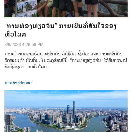
“ການທ່ອງທ່ຽວຈີນ” ກາຍເປັນທີ່ສົນໃຈຂອງ
ທົ່ວໂລກ
8/6/2026 4:26:56 PM
ການ​​ໜີ​ຈາກ​ຄວາມ​ຮ້ອນ, ​ສຳ​ຜັດ​ກັບ ​ວິ​ຖີ​ຊີ​ວິດ, ​ຊື້​ເຄື່ອງ ແລະ​ ການ​ສຳ​ຜັດ​ກັບ​
ວັດ​ທະ​ນະ​ທຳ ເປັນ​ຕົ້ນ, ໃນ​ລະ​ດູ​ຮ້ອນ​ປີ​ນີ້, “ການ​ທ່ອງ​ທ່ຽວ​ຈີນ” ​ໄດ້​ຮັບ​ຄວາມ​ນິ​
ຍົມ​ຊົມ​ຊອບ ຈາກ​ທົ່ວໂລກ.
ຂ່າວຕ່າງປະເທດ