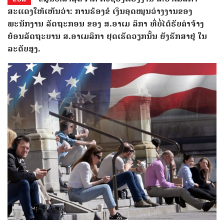
ສະແດງໃຫ້ເຫັນວ່າ: ການຮ້ອງຂໍ ເງິນອຸດໜູນວ່າງງານຂອງ
ພະນັກງານ ລັດຖະກອນ ຂອງ ສ.ອາເມ ລິກາ ທີ່ບໍ່ໄດ້ຮັບຄ່າຈ້າງ
ຍ້ອນລັດຖະບານ ສ.ອາເມລິກາ ຢຸດເຮັດວຽກນັ້ນ ຍັງຮັກສາຢູ່ ໃນ
ລະດັບສູງ.