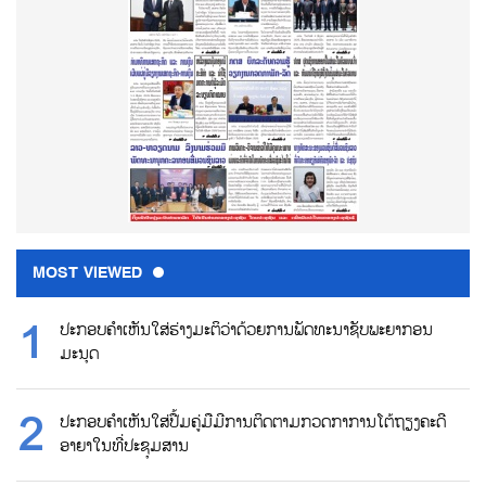
MOST VIEWED
ປະກອບຄຳເຫັນໃສ່ຮ່າງມະຕິວ່າດ້ວຍການພັດທະນາຊັບພະຍາກອນ
ມະນຸດ
ປະກອບຄຳເຫັນໃສ່ປື້ມຄູ່ມືມີການຕິດຕາມກວດກາການໂຕ້ຖຽງຄະດີ
ອາຍາໃນທີ່ປະຊຸມສານ