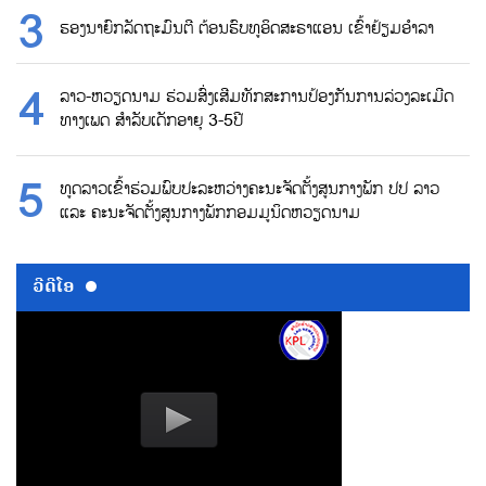
ຮອງນາຍົກລັດຖະມົນຕີ ຕ້ອນຮົບທູອິດສະຣາແອນ ເຂົ້າຢ້ຽມອຳລາ
ລາວ-ຫວຽດນາມ ຮ່ວມສົ່ງເສີມທັກສະການປ້ອງກັນການລ່ວງລະເມີດ
ທາງເພດ ສຳລັບເດັກອາຍຸ 3-5ປີ
ທູດລາວເຂົ້າຮ່ວມພົບປະລະຫວ່າງຄະນະຈັດຕັ້ງສູນກາງພັກ ປປ ລາວ
ແລະ ຄະນະຈັດຕັ້ງສູນກາງພັກກອມມູນິດຫວຽດນາມ
ວີດີໂອ